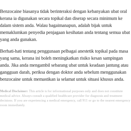
Benzocaine biasanya tidak berinteraksi dengan kebanyakan ubat oral
kerana ia digunakan secara topikal dan diserap secara minimum ke
dalam sistem anda. Walau bagaimanapun, adalah bijak untuk
memaklumkan penyedia penjagaan kesihatan anda tentang semua ubat
yang anda gunakan.
Berhati-hati tentang penggunaan pelbagai anestetik topikal pada masa
yang sama, kerana ini boleh meningkatkan risiko kesan sampingan
anda. Jika anda mengambil sebarang ubat untuk keadaan jantung atau
gangguan darah, periksa dengan doktor anda sebelum menggunakan
benzocaine untuk memastikan ia selamat untuk situasi khusus anda.
Medical Disclaimer:
This article is for informational purposes only and does not constitute
medical advice. Always consult a qualified healthcare provider for diagnosis and treatment
decisions. If you are experiencing a medical emergency, call 911 or go to the nearest emergency
room immediately.