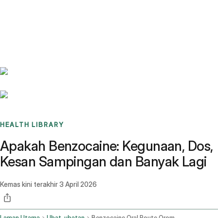
Benchmarks
Stories
FAQ
Sign up / Log in
HEALTH LIBRARY
Apakah Benzocaine: Kegunaan, Dos,
Kesan Sampingan dan Banyak Lagi
Kemas kini terakhir
3 April 2026
Laman Utama
Ubat-ubatan
Benzocaine Oral Route Oromucosal Route