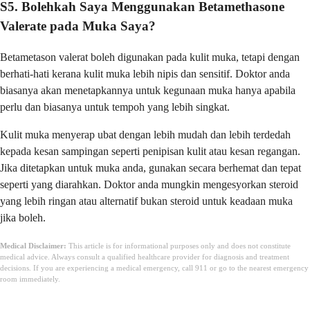
S5. Bolehkah Saya Menggunakan Betamethasone
Valerate pada Muka Saya?
Betametason valerat boleh digunakan pada kulit muka, tetapi dengan
berhati-hati kerana kulit muka lebih nipis dan sensitif. Doktor anda
biasanya akan menetapkannya untuk kegunaan muka hanya apabila
perlu dan biasanya untuk tempoh yang lebih singkat.
Kulit muka menyerap ubat dengan lebih mudah dan lebih terdedah
kepada kesan sampingan seperti penipisan kulit atau kesan regangan.
Jika ditetapkan untuk muka anda, gunakan secara berhemat dan tepat
seperti yang diarahkan. Doktor anda mungkin mengesyorkan steroid
yang lebih ringan atau alternatif bukan steroid untuk keadaan muka
jika boleh.
Medical Disclaimer:
This article is for informational purposes only and does not constitute
medical advice. Always consult a qualified healthcare provider for diagnosis and treatment
decisions. If you are experiencing a medical emergency, call 911 or go to the nearest emergency
room immediately.