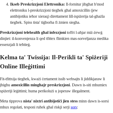
Ikseb Preskrizzjoni Elettronika:
Il-fornitur jibgħat b'mod
elettroniku l-preskrizzjoni tiegħek għal amoxicillin (jew
antibijotiku ieħor xieraq) direttament lill-ispiżerija tal-għażla
tiegħek. Spiss tista' tiġborha fi żmien siegħa.
Preskrizzjoni telehealth għal infezzjoni
toffri l-aħjar miż-żewġ
dinjiet: il-konvenjenza li qed tfittex flimkien mas-sorveljanza medika
essenzjali li teħtieġ.
Kelma ta' Twissija: Il-Perikli ta' Spiżeriji
Online Illeġittimi
Fit-tfittxija tiegħek, kważi ċertament issib websajts li jiddikjaraw li
jbigħu
amoxicillin mingħajr preskrizzjoni
. Dawn is-siti mhumiex
spiżeriji leġittimi; huma perikolużi u joperaw illegalment.
Meta tipprova
nista' nixtri antibijotiċi jien stess
minn dawn is-sorsi
mhux regolati, tesponi ruħek għal riskji serji
sors
: