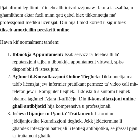
Pjattaformi leġittimi ta' telehealth irrivoluzzjonaw il-kura tas-saħħa, u
għamlithom aktar faċli minn qatt qabel biex tikkonnettja ma'
professjonist mediku liċenzjat. Din hija l-mod korrett u sigur biex
tikseb amoxicillin preskritt online
.
Hawn kif normalment taħdem:
Ibbookja Appuntament:
Issib servizz ta' telehealth ta'
reputazzjoni tajba u tibbukkja appuntament virtwali, spiss
disponibbli fl-istess jum.
Agħmel il-Konsultazzjoni Online Tiegħek:
Tikkonnettja ma'
tabib liċenzjat jew infermier prattikant permezz ta' video call mit-
telefon jew il-kompjuter tiegħek. Tiddiskuti s-sintomi tiegħek
bħalma tagħmel f'żjara fl-uffiċċju. Din
il-konsultazzjoni online
għall-antibijotiċi
hija komprensiva u professjonali.
Irċievi Dijanjosi u Pjan ta' Trattament:
Il-fornitur
jiddijanjostika l-kundizzjoni tiegħek. Jekk jiddetermina li
għandek infezzjoni batterjali li teħtieġ antibijotiku, se jfassal pjan
ta' trattament għalik.