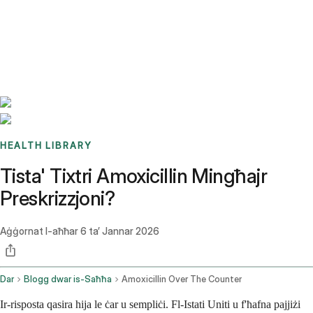
Benchmarks
Stories
FAQ
Sign up / Log in
HEALTH LIBRARY
Tista' Tixtri Amoxicillin Mingħajr
Preskrizzjoni?
Aġġornat l-aħħar
6 ta’ Jannar 2026
Dar
Blogg dwar is-Saħħa
Amoxicillin Over The Counter
Ir-risposta qasira hija le ċar u sempliċi. Fl-Istati Uniti u f'ħafna pajjiżi