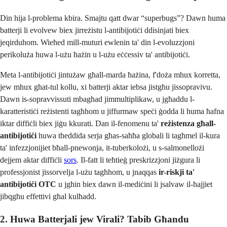
Din hija l-problema kbira. Smajtu qatt dwar “superbugs”? Dawn huma
batterji li evolvew biex jirreżistu l-antibijotiċi ddisinjati biex
jeqirduhom. Wieħed mill-muturi ewlenin ta' din l-evoluzzjoni
perikoluża huwa l-użu ħażin u l-użu eċċessiv ta' antibijotiċi.
Meta l-antibijotiċi jintużaw għall-marda ħażina, f'doża mhux korretta,
jew mhux għat-tul kollu, xi batterji aktar iebsa jistgħu jissopravivu.
Dawn is-sopravvissuti mbagħad jimmultiplikaw, u jgħaddu l-
karatteristiċi reżistenti tagħhom u jiffurmaw speċi ġodda li huma ħafna
iktar diffiċli biex jiġu kkurati. Dan il-fenomenu ta'
reżistenza għall-
antibijotiċi
huwa theddida serja għas-saħħa globali li tagħmel il-kura
ta' infezzjonijiet bħall-pnewonja, it-tuberkolożi, u s-salmonellożi
dejjem aktar diffiċli
sors
. Il-fatt li teħtieġ preskrizzjoni jiżgura li
professjonist jissorvelja l-użu tagħhom, u jnaqqas
ir-riskji ta'
antibijotiċi OTC
u jgħin biex dawn il-mediċini li jsalvaw il-ħajjiet
jibqgħu effettivi għal kulħadd.
2. Huwa Batterjali jew Virali? Tabib Għandu