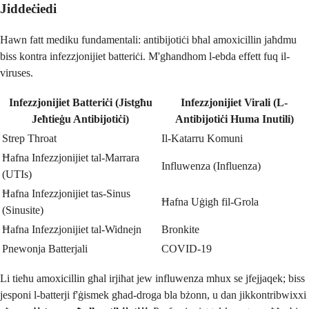
Jiddeċiedi
Hawn fatt mediku fundamentali: antibijotiċi bħal amoxicillin jaħdmu
biss kontra infezzjonijiet batteriċi. M'għandhom l-ebda effett fuq il-
viruses.
Infezzjonijiet Batteriċi (Jistgħu
Infezzjonijiet Virali (L-
Jeħtieġu Antibijotiċi)
Antibijotiċi Huma Inutili)
Strep Throat
Il-Katarru Komuni
Ħafna Infezzjonijiet tal-Marrara
Influwenza (Influenza)
(UTIs)
Ħafna Infezzjonijiet tas-Sinus
Ħafna Uġigħ fil-Grola
(Sinusite)
Ħafna Infezzjonijiet tal-Widnejn
Bronkite
Pnewonja Batterjali
COVID-19
Li tieħu amoxicillin għal irjiħat jew influwenza mhux se jfejjaqek; biss
jesponi l-batterji f'ġismek għad-droga bla bżonn, u dan jikkontribwixxi