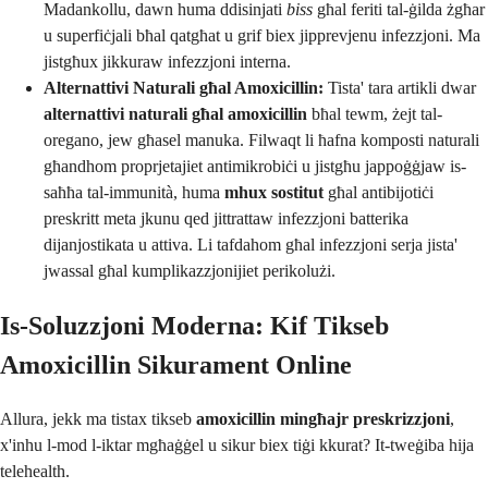
Madankollu, dawn huma ddisinjati
biss
għal feriti tal-ġilda żgħar
u superfiċjali bħal qatgħat u grif biex jipprevjenu infezzjoni. Ma
jistgħux jikkuraw infezzjoni interna.
Alternattivi Naturali għal Amoxicillin:
Tista' tara artikli dwar
alternattivi naturali għal amoxicillin
bħal tewm, żejt tal-
oregano, jew għasel manuka. Filwaqt li ħafna komposti naturali
għandhom proprjetajiet antimikrobiċi u jistgħu jappoġġjaw is-
saħħa tal-immunità, huma
mhux sostitut
għal antibijotiċi
preskritt meta jkunu qed jittrattaw infezzjoni batterika
dijanjostikata u attiva. Li tafdahom għal infezzjoni serja jista'
jwassal għal kumplikazzjonijiet perikolużi.
Is-Soluzzjoni Moderna: Kif Tikseb
Amoxicillin Sikurament Online
Allura, jekk ma tistax tikseb
amoxicillin mingħajr preskrizzjoni
,
x'inhu l-mod l-iktar mgħaġġel u sikur biex tiġi kkurat? It-tweġiba hija
telehealth.