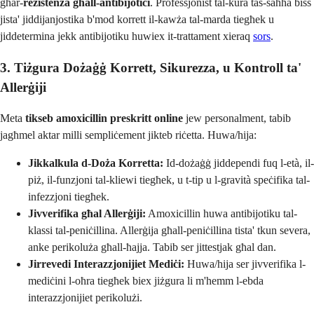
għar-
reżistenza għall-antibijotiċi
. Professjonist tal-kura tas-saħħa biss
jista' jiddijanjostika b'mod korrett il-kawża tal-marda tiegħek u
jiddetermina jekk antibijotiku huwiex it-trattament xieraq
sors
.
3. Tiżgura Dożaġġ Korrett, Sikurezza, u Kontroll ta'
Allerġiji
Meta
tikseb amoxicillin preskritt online
jew personalment, tabib
jagħmel aktar milli sempliċement jikteb riċetta. Huwa/hija:
Jikkalkula d-Doża Korretta:
Id-dożaġġ jiddependi fuq l-età, il-
piż, il-funzjoni tal-kliewi tiegħek, u t-tip u l-gravità speċifika tal-
infezzjoni tiegħek.
Jivverifika għal Allerġiji:
Amoxicillin huwa antibijotiku tal-
klassi tal-peniċillina. Allerġija għall-peniċillina tista' tkun severa,
anke perikoluża għall-ħajja. Tabib ser jittestjak għal dan.
Jirrevedi Interazzjonijiet Mediċi:
Huwa/hija ser jivverifika l-
mediċini l-oħra tiegħek biex jiżgura li m'hemm l-ebda
interazzjonijiet perikolużi.