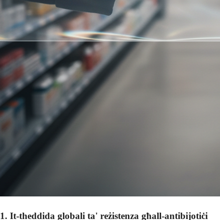
1. It-theddida globali ta' reżistenza għall-antibijotiċi