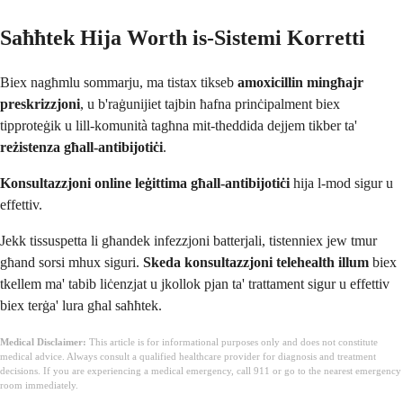
Saħħtek Hija Worth is-Sistemi Korretti
Biex nagħmlu sommarju, ma tistax tikseb
amoxicillin mingħajr
preskrizzjoni
, u b'raġunijiet tajbin ħafna prinċipalment biex
tipproteġik u lill-komunità tagħna mit-theddida dejjem tikber ta'
reżistenza għall-antibijotiċi
.
Konsultazzjoni online leġittima għall-antibijotiċi
hija l-mod sigur u
effettiv.
Jekk tissuspetta li għandek infezzjoni batterjali, tistenniex jew tmur
għand sorsi mhux siguri.
Skeda konsultazzjoni telehealth illum
biex
tkellem ma' tabib liċenzjat u jkollok pjan ta' trattament sigur u effettiv
biex terġa' lura għal saħħtek.
Medical Disclaimer:
This article is for informational purposes only and does not constitute
medical advice. Always consult a qualified healthcare provider for diagnosis and treatment
decisions. If you are experiencing a medical emergency, call 911 or go to the nearest emergency
room immediately.