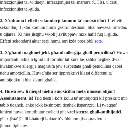
infezzjonijiet tal-widnejn, infezzjonijiet tal-marrara (UTIs), u ċerti
infezzjonijiet tal-ġilda.
2. X'inhuma l-effetti sekondarji komuni ta' amoxicillin?
L-effetti
sekondarji l-iktar komuni huma gastrointestinali, bħal nawżea, rimettar,
u dijarea. Xi nies jistgħu wkoll jiżviluppaw raxx ħafif fuq il-ġilda.
Effetti sekondarji aktar serji huma rari iżda possibbli
sors
.
3. X'għandi nagħmel jekk għandi allerġija għall-peniċillina?
Huwa
importanti ħafna li tgħid lill-fornitur tal-kura tas-saħħa tiegħek dwar
kwalunkwe allerġija magħrufa jew suspettata għall-peniċillina qabel
tieħu amoxicillin. Huwa/hija ser jippreskrivi klassi differenti ta'
antibijotiku li hija sikura għalik.
4. Huwa sew li nieqaf nieħu amoxicillin meta nħossni aħjar?
Assolutament, le!
Trid tlesti l-kors kollu ta' antibijotiċi kif preskritt mit-
tabib tiegħek, anke jekk is-sintomi tiegħek jisparixxu. Li twaqqaf
kmieni huwa kontributur ewlieni għar-
reżistenza għall-antibijotiċi
,
għax jista' jħalli l-batterji l-aktar b'saħħithom jissopravivu u
jimmultiplikaw.