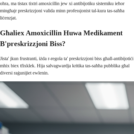
oħra, ma tistax tixtri amoxicillin jew xi antibijotiku sistemiku ieħor
mingħajr preskrizzjoni valida minn professjonist tal-kura tas-saħħa
liċenzjat.
Għaliex Amoxicillin Huwa Medikament
B'preskrizzjoni Biss?
Jista' jkun frustranti, iżda r-regola ta' preskrizzjoni biss għall-antibijotiċi
mhix biex tfixklek. Hija salvagwardja kritika tas-saħħa pubblika għal
diversi raġunijiet ewlenin.