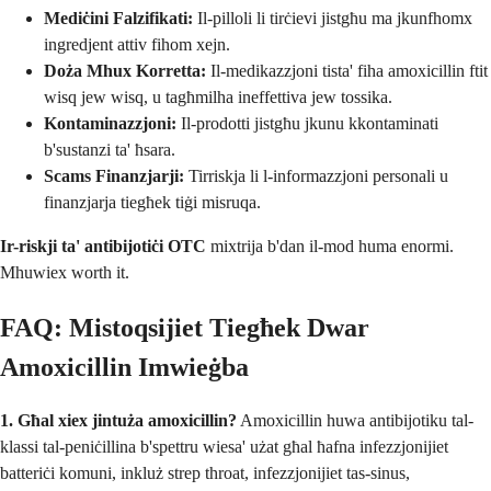
Mediċini Falzifikati:
Il-pilloli li tirċievi jistgħu ma jkunfhomx
ingredjent attiv fihom xejn.
Doża Mhux Korretta:
Il-medikazzjoni tista' fiha amoxicillin ftit
wisq jew wisq, u tagħmilha ineffettiva jew tossika.
Kontaminazzjoni:
Il-prodotti jistgħu jkunu kkontaminati
b'sustanzi ta' ħsara.
Scams Finanzjarji:
Tirriskja li l-informazzjoni personali u
finanzjarja tiegħek tiġi misruqa.
Ir-riskji ta' antibijotiċi OTC
mixtrija b'dan il-mod huma enormi.
Mhuwiex worth it.
FAQ: Mistoqsijiet Tiegħek Dwar
Amoxicillin Imwieġba
1. Għal xiex jintuża amoxicillin?
Amoxicillin huwa antibijotiku tal-
klassi tal-peniċillina b'spettru wiesa' użat għal ħafna infezzjonijiet
batteriċi komuni, inkluż strep throat, infezzjonijiet tas-sinus,