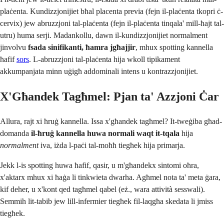
plaċenta. Kundizzjonijiet bħal placenta previa (fejn il-plaċenta tkopri ċ-
cervix) jew abruzzjoni tal-plaċenta (fejn il-plaċenta tinqala' mill-ħajt tal-
utru) huma serji. Madankollu, dawn il-kundizzjonijiet normalment
jinvolvu
fsada sinifikanti, ħamra jgħajjir
, mhux spotting kannella
ħafif
sors
. L-abruzzjoni tal-plaċenta hija wkoll tipikament
akkumpanjata minn uġigħ addominali intens u kontrazzjonijiet.
X'Għandek Tagħmel: Pjan ta' Azzjoni Ċar
Allura, rajt xi ħruġ kannella. Issa x'għandek tagħmel? It-tweġiba għad-
domanda
il-ħruġ kannella huwa normali waqt it-tqala
hija
normalment
iva, iżda l-paċi tal-moħħ tiegħek hija primarja.
Jekk l-is spotting huwa ħafif, qasir, u m'għandekx sintomi oħra,
x'aktarx mhux xi ħaġa li tinkwieta dwarha. Agħmel nota ta' meta ġara,
kif deher, u x'kont qed tagħmel qabel (eż., wara attività sesswali).
Semmih lit-tabib jew lill-infermier tiegħek fil-laqgħa skedata li jmiss
tiegħek.