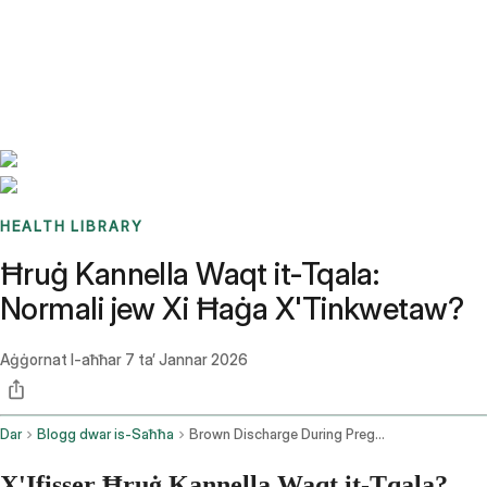
Benchmarks
Stories
FAQ
Sign up / Log in
HEALTH LIBRARY
Ħruġ Kannella Waqt it-Tqala:
Normali jew Xi Ħaġa X'Tinkwetaw?
Aġġornat l-aħħar
7 ta’ Jannar 2026
Dar
Blogg dwar is-Saħħa
Brown Discharge During Pregnancy
X'Ifisser Ħruġ Kannella Waqt it-Tqala?