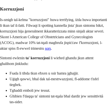
Korruzzjoni
Is-smigħ tal-kelma "korruzzjoni" huwa terrifying, iżda huwa importanti
li tkun taf il-fatti. Filwaqt li spotting kannella jista' jkun sintomu bikri,
korruzzjoni hija ġeneralment ikkaratterizzata minn sinjali aktar severi.
Skont l-American College of Obstetricians and Gynecologists
(ACOG), madwar 10% tat-tqali magħrufa jispiċċaw f'korruzzjoni, l-
aktar spiss fl-ewwel trimestru
sors
.
Sintomi ewlenin
ta' korruzzjoni
li wieħed għandu jkun attent
għalihom jinkludu:
Fsada li tibda tkun eħxen u ssir ħamra jgħajjir.
Uġigħ qawwi, bħal dak tal-mestrwazzjoni, fl-addome t'isfel
tiegħek.
Tgħaddi emboli jew tessut.
Għibien f'daqqa ta' sintomi tat-tqala bħal dardir jew sensittività
tas-sider.