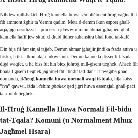
Nibdew mill-bażiċi. Ħruġ kannella huwa sempliċiment ħruġ vaġinali li
fih ammont żgħir ta 'demm qadim. Meta d-demm ikun espost għall-
arja, jiġi ossidizzat—proċess li jdawwru minn aħmar jgħajjien għal
kannella ħafif jew skur, xi drabi jidher saħansitra bħal fond tal-kafè.
Din hija fil-fatt sinjal tajjeb. Demm aħmar jgħajjir jindika fsada attiva u
friska, li tista' tkun aktar inkwetanti. Demm kannella jfisser li l-fsada
diġà waqfet, u ħa biss ftit ħin biex joħroġ mill-ġisem tiegħek. Aħseb fih
bħala l-ġisem tiegħek jagħmel ftit "tindif tad-dar." It-tweġiba għad-
domanda,
il-ħruġ kannella huwa normali waqt it-tqala
, hija spiss
"iva" qawwi, iżda l-fehim
għaliex
qed jiġri huwa essenzjali għall-paċi
tal-moħħ tiegħek.
Il-Ħruġ Kannella Huwa Normali Fil-bidu
tat-Tqala? Komuni (u Normalment Mhux
Jagħmel Ħsara)