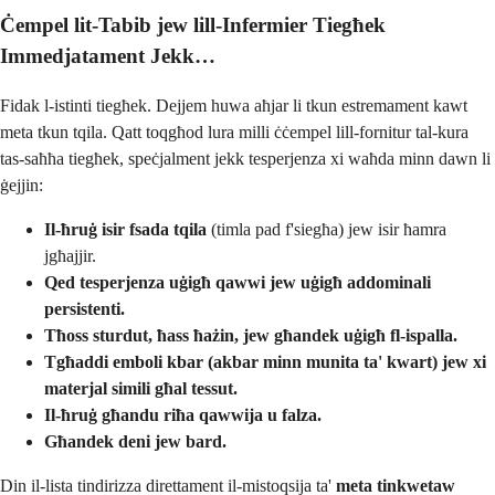
Ċempel lit-Tabib jew lill-Infermier Tiegħek
Immedjatament Jekk…
Fidak l-istinti tiegħek. Dejjem huwa aħjar li tkun estremament kawt
meta tkun tqila. Qatt toqgħod lura milli ċċempel lill-fornitur tal-kura
tas-saħħa tiegħek, speċjalment jekk tesperjenza xi waħda minn dawn li
ġejjin:
Il-ħruġ isir fsada tqila
(timla pad f'siegħa) jew isir ħamra
jgħajjir.
Qed tesperjenza uġigħ qawwi jew uġigħ addominali
persistenti.
Tħoss sturdut, ħass ħażin, jew għandek uġigħ fl-ispalla.
Tgħaddi emboli kbar (akbar minn munita ta' kwart) jew xi
materjal simili għal tessut.
Il-ħruġ għandu riħa qawwija u falza.
Għandek deni jew bard.
Din il-lista tindirizza direttament il-mistoqsija ta'
meta tinkwetaw