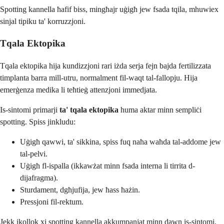
Spotting kannella ħafif biss, mingħajr uġigħ jew fsada tqila, mhuwiex
sinjal tipiku ta' korruzzjoni.
Tqala Ektopika
Tqala ektopika hija kundizzjoni rari iżda serja fejn bajda fertilizzata
timplanta barra mill-utru, normalment fil-waqt tal-fallopju. Hija
emerġenza medika li teħtieġ attenzjoni immedjata.
Is-sintomi primarji
ta' tqala ektopika
huma aktar minn sempliċi
spotting. Spiss jinkludu:
Uġigħ qawwi, ta' sikkina, spiss fuq naħa waħda tal-addome jew
tal-pelvi.
Uġigħ fl-ispalla (ikkawżat minn fsada interna li tirrita d-
dijafragma).
Sturdament, dgħjufija, jew ħass ħażin.
Pressjoni fil-rektum.
Jekk ikollok xi spotting kannella akkumpanjat minn dawn is-sintomi,