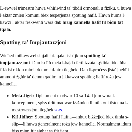
L-ewwel trimestru huwa whirlwind ta' tibdil ormonali u fiżiku, u huwa
l-aktar żmien komuni biex tesperjenza spotting ħafif. Hawn huma l-
kawżi l-aktar frekwenti wara dak
ħruġ kannella ħafif fil-bidu tat-
tqala
.
Spotting ta' Impjantazzjoni
Wieħed mill-ewwel sinjali tat-tqala jista' jkun
spotting ta'
impjantazzjoni
. Dan iseħħ meta l-bajda fertilizzata l-ġdida tiddaħħal
fil-kisi rikk u mimli demm tal-utru tiegħek. Dan il-proċess jista' jneħħi
ammont żgħir ta' demm qadim, u jikkawża spotting ħafif roża jew
kannella.
Meta Jiġri:
Tipikament madwar 10 sa 14-il jum wara l-
konċepiment, spiss dritt madwar iż-żmien li inti kont tistenna l-
mestrwazzjoni tiegħek
sors
.
Kif Jidher:
Spotting ħafif ħafna—mhux biżżejjed biex timla s-
slip—li huwa ġeneralment roża jew kannella. Normalment idum
biss minn ftit sigħat sa ftit jiem.