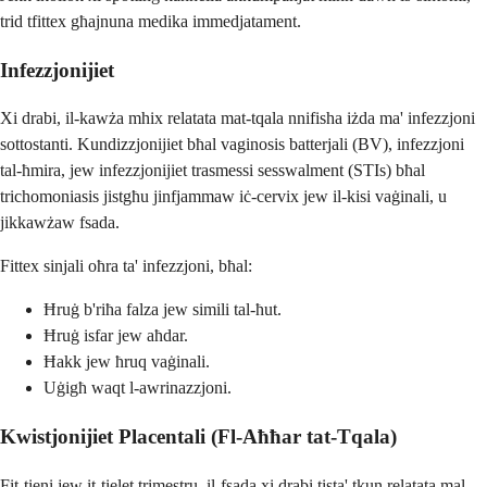
trid tfittex għajnuna medika immedjatament.
Infezzjonijiet
Xi drabi, il-kawża mhix relatata mat-tqala nnifisha iżda ma' infezzjoni
sottostanti. Kundizzjonijiet bħal vaginosis batterjali (BV), infezzjoni
tal-ħmira, jew infezzjonijiet trasmessi sesswalment (STIs) bħal
trichomoniasis jistgħu jinfjammaw iċ-cervix jew il-kisi vaġinali, u
jikkawżaw fsada.
Fittex sinjali oħra ta' infezzjoni, bħal:
Ħruġ b'riħa falza jew simili tal-ħut.
Ħruġ isfar jew aħdar.
Ħakk jew ħruq vaġinali.
Uġigħ waqt l-awrinazzjoni.
Kwistjonijiet Placentali (Fl-Aħħar tat-Tqala)
Fit-tieni jew it-tielet trimestru, il-fsada xi drabi tista' tkun relatata mal-