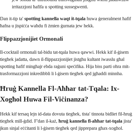
irritazzjoni ħafifa u spotting sussegwenti.
Dan it-tip ta'
spotting kannella waqt it-tqala
huwa ġeneralment ħafif
ħafna u jispiċċa waħdu fi żmien ġurnata jew hekk.
Flippazzjonijiet Ormonali
Il-cocktail ormonali tal-bidu tat-tqala huwa qawwi. Hekk kif il-ġisem
tiegħek jadatta, dawn il-flippazzjonijiet jistgħu kultant iwasslu għal
spotting ħafif mingħajr ebda raġuni speċifika. Hija biss parti oħra mit-
trasformazzjoni inkredibbli li l-ġisem tiegħek qed jgħaddi minnha.
Ħruġ Kannella Fl-Aħħar tat-Tqala: Ix-
Xogħol Huwa Fil-Viċinanza?
Hekk kif tersaq lejn id-data dovuta tiegħek, tista' tinnota bidliet fil-ħruġ
tiegħek mill-ġdid. F'dan il-każ,
ħruġ kannella fl-aħħar tat-tqala
jista'
jkun sinjal eċċitanti li l-ġisem tiegħek qed jipprepara għax-xogħol.