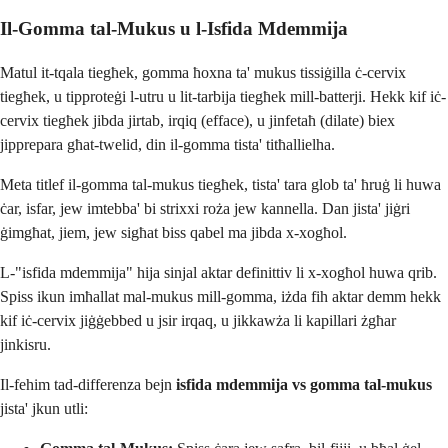
Il-Gomma tal-Mukus u l-Isfida Mdemmija
Matul it-tqala tiegħek, gomma ħoxna ta' mukus tissiġilla ċ-cervix
tiegħek, u tipproteġi l-utru u lit-tarbija tiegħek mill-batterji. Hekk kif iċ-
cervix tiegħek jibda jirtab, irqiq (efface), u jinfetaħ (dilate) biex
jipprepara għat-twelid, din il-gomma tista' titħallielha.
Meta titlef il-gomma tal-mukus tiegħek, tista' tara glob ta' ħruġ li huwa
ċar, isfar, jew imtebba' bi strixxi roża jew kannella. Dan jista' jiġri
ġimgħat, jiem, jew sigħat biss qabel ma jibda x-xogħol.
L-"isfida mdemmija" hija sinjal aktar definittiv li x-xogħol huwa qrib.
Spiss ikun imħallat mal-mukus mill-gomma, iżda fih aktar demm hekk
kif iċ-cervix jiġġebbed u jsir irqaq, u jikkawża li kapillari żgħar
jinkisru.
Il-fehim tad-differenza bejn
isfida mdemmija vs gomma tal-mukus
jista' jkun utli: