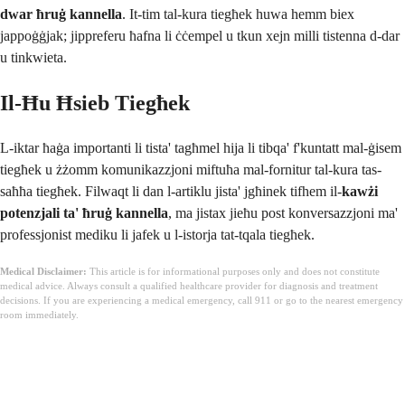
dwar ħruġ kannella
. It-tim tal-kura tiegħek huwa hemm biex
jappoġġjak; jippreferu ħafna li ċċempel u tkun xejn milli tistenna d-dar
u tinkwieta.
Il-Ħu Ħsieb Tiegħek
L-iktar ħaġa importanti li tista' tagħmel hija li tibqa' f'kuntatt mal-ġisem
tiegħek u żżomm komunikazzjoni miftuħa mal-fornitur tal-kura tas-
saħħa tiegħek. Filwaqt li dan l-artiklu jista' jgħinek tifhem il-
kawżi
potenzjali ta' ħruġ kannella
, ma jistax jieħu post konversazzjoni ma'
professjonist mediku li jafek u l-istorja tat-tqala tiegħek.
Medical Disclaimer:
This article is for informational purposes only and does not constitute
medical advice. Always consult a qualified healthcare provider for diagnosis and treatment
decisions. If you are experiencing a medical emergency, call 911 or go to the nearest emergency
room immediately.