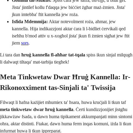
Gomma tal-Mukus:
Spiss ċara jew safra, bil-fijji, u bħal ġel.
Jista' jintilef kollu f'daqqa jew biċċiet żgħar maż-żmien. Jista'
jkun imtebba' ftit kannella jew roża.
Isfida Mdemmija:
Aktar notevolment roża, aħmar, jew
kannella. Hija indikazzjoni aktar ċara li l-bidliet ċervikali qed
iseħħu b'mod attiv u x-xogħol jista' jkun fi żmien sigħat jew ftit
jiem
sors
.
Li tara dan
ħruġ kannella fl-aħħar tat-tqala
spiss ikun sinjal milqugħ
li dalwaqt tiltaqa' mat-tarbija tiegħek!
Meta Tinkwetaw Dwar Ħruġ Kannella: Ir-
Rikonoxximent tas-Sinjali ta' Twissija
Filwaqt li ħafna każijiet mhumiex ta' ħsara, huwa kruċjali li tkun taf
meta tinkwetaw dwar ħruġ kannella
. Ċerti kundizzjonijiet jistgħu
jikkawżaw fsada, u dawn huma tipikament akkumpanjati minn sintomi
oħra, aktar distinti. Ftakar, dawn huma ferm inqas komuni, iżda li tkun
infurmat huwa li tkun ippreparat.