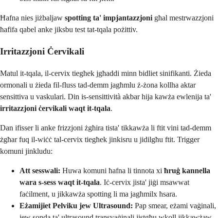
Ħafna nies jiżbaljaw
spotting ta' impjantazzjoni
għal mestrwazzjoni
ħafifa qabel anke jiksbu test tat-tqala pożittiv.
Irritazzjoni Ċervikali
Matul it-tqala, il-cervix tiegħek jgħaddi minn bidliet sinifikanti. Żieda
ormonali u żieda fil-fluss tad-demm jagħmlu ż-żona kollha aktar
sensittiva u vaskulari. Din is-sensittività akbar hija kawża ewlenija ta'
irritazzjoni ċervikali waqt it-tqala
.
Dan ifisser li anke frizzjoni żgħira tista' tikkawża li ftit vini tad-demm
żgħar fuq il-wiċċ tal-cervix tiegħek jinkisru u jidilgħu ftit. Trigger
komuni jinkludu:
Att sesswali:
Huwa komuni ħafna li tinnota xi
ħruġ kannella
wara s-sess waqt it-tqala
. Iċ-cervix jista' jiġi msawwat
faċilment, u jikkawża spotting li ma jagħmilx ħsara.
Eżamijiet Pelviku jew Ultrasound:
Pap smear, eżami vaġinali,
jew sonda ta' ultrasound transvaġinali jistgħu wkoll jikkawżaw