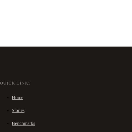
QUICK LINKS
Home
Stories
Benchmarks