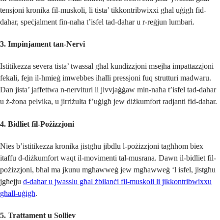
tensjoni kronika fil-muskoli, li tista’ tikkontribwixxi għal uġigħ fid-
dahar, speċjalment fin-naħa t’isfel tad-dahar u r-reġjun lumbari.
3.
Impinjament tan-Nervi
Istitikezza severa tista’ twassal għal kundizzjoni msejħa impattazzjoni
fekali, fejn il-ħmieġ imwebbes iħalli pressjoni fuq strutturi madwaru.
Dan jista’ jaffettwa n-nervituri li jivvjaġġaw min-naħa t’isfel tad-dahar
u ż-żona pelvika, u jirriżulta f’uġigħ jew diżkumfort radjanti fid-dahar.
4.
Bidliet fil-Pożizzjoni
Nies b’istitikezza kronika jistgħu jibdlu l-pożizzjoni tagħhom biex
itaffu d-diżkumfort waqt il-movimenti tal-musrana. Dawn il-bidliet fil-
pożizzjoni, bħal ma jkunu mgħawweġ jew mgħawweġ ‘l isfel, jistgħu
jgħejju
d-dahar u jwasslu għal żbilanċi fil-muskoli li jikkontribwixxu
għall-uġigħ
.
5.
Trattament u Solliev