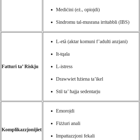
Mediċini (eż., opiojdi)
Sindromu tal-musrana irritabbli (IBS)
L-età (aktar komuni f’adulti anzjani)
It-tqala
Fatturi ta’ Riskju
L-istress
Drawwiet ħżiena ta’ikel
Stil ta’ ħajja sedentarju
Emorojdi
Fiżżuri anali
Komplikazzjonijiet
Impattazzjoni fekali