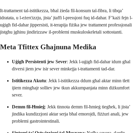
It-trattament tal-istitikezza, bħal żieda fil-konsum tal-fibra, li tibqa’
idratata, u l-eżerċizzju, jista’ jtaffi l-pressjoni fuq id-dahar. F’każi fejn l-
uġigħ fid-dahar jippersisti, it-terapija fiżika jew trattament professjonali
jistgħu jgħinu jindirizzaw il-problemi muskuloskeletali sottostanti.
Meta Tfittex Għajnuna Medika
Uġigħ Persistenti jew Sever
: Jekk l-uġigħ fid-dahar idum għal
diversi jiem jew isir sever minkejja t-trattamenti tad-dar.
Istitikezza Akutu
: Jekk l-istitikezza ddum għal aktar minn tlett
ijiem mingħajr solliev jew tkun akkumpanjata minn diżkumfort
sever.
Demm fil-Ħmieġ
: Jekk tinnota demm fil-ħmieġ tiegħek, li jista’
jindika kundizzjoni aktar serja bħal emorojdi, fiżżuri anali, jew
problemi gastrointestinali.
Sintomi ta’ Ostwizzjoni tal-Musrana
: Nefħa severa, dardir,