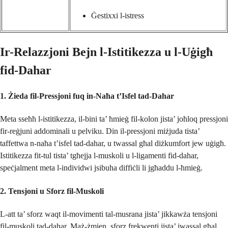
Ġestixxi l-istress
Ir-Relazzjoni Bejn l-Istitikezza u l-Uġigħ
fid-Dahar
1.
Żieda fil-Pressjoni fuq in-Naħa t’Isfel tad-Dahar
Meta sseħħ l-istitikezza, il-bini ta’ ħmieġ fil-kolon jista’ joħloq pressjoni
fir-reġjuni addominali u pelviku. Din il-pressjoni miżjuda tista’
taffettwa n-naħa t’isfel tad-dahar, u twassal għal diżkumfort jew uġigħ.
Istitikezza fit-tul tista’ tgħejja l-muskoli u l-ligamenti fid-dahar,
speċjalment meta l-individwi jsibuha diffiċli li jgħaddu l-ħmieġ.
2.
Tensjoni u Sforz fil-Muskoli
L-att ta’ sforz waqt il-movimenti tal-musrana jista’ jikkawża tensjoni
fil-muskoli tad-dahar. Maż-żmien, sforz frekwenti jista’ jwassal għal