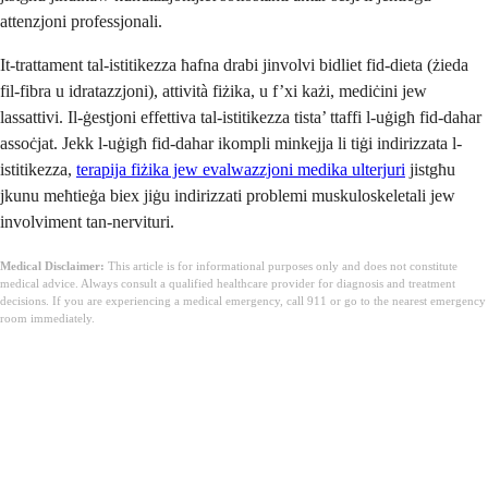
attenzjoni professjonali.
It-trattament tal-istitikezza ħafna drabi jinvolvi bidliet fid-dieta (żieda
fil-fibra u idratazzjoni), attività fiżika, u f’xi każi, mediċini jew
lassattivi. Il-ġestjoni effettiva tal-istitikezza tista’ ttaffi l-uġigħ fid-dahar
assoċjat. Jekk l-uġigħ fid-dahar ikompli minkejja li tiġi indirizzata l-
istitikezza,
terapija fiżika jew evalwazzjoni medika ulterjuri
jistgħu
jkunu meħtieġa biex jiġu indirizzati problemi muskuloskeletali jew
involviment tan-nervituri.
Medical Disclaimer:
This article is for informational purposes only and does not constitute
medical advice. Always consult a qualified healthcare provider for diagnosis and treatment
decisions. If you are experiencing a medical emergency, call 911 or go to the nearest emergency
room immediately.