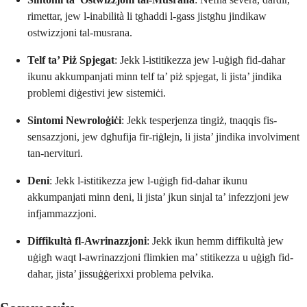
rimettar, jew l-inabilità li tgħaddi l-gass jistgħu jindikaw
ostwizzjoni tal-musrana.
Telf ta’ Piż Spjegat
: Jekk l-istitikezza jew l-uġigħ fid-dahar
ikunu akkumpanjati minn telf ta’ piż spjegat, li jista’ jindika
problemi diġestivi jew sistemiċi.
Sintomi Newroloġiċi
: Jekk tesperjenza tingiż, tnaqqis fis-
sensazzjoni, jew dgħufija fir-riġlejn, li jista’ jindika involviment
tan-nervituri.
Deni
: Jekk l-istitikezza jew l-uġigħ fid-dahar ikunu
akkumpanjati minn deni, li jista’ jkun sinjal ta’ infezzjoni jew
infjammazzjoni.
Diffikultà fl-Awrinazzjoni
: Jekk ikun hemm diffikultà jew
uġigħ waqt l-awrinazzjoni flimkien ma’ stitikezza u uġigħ fid-
dahar, jista’ jissuġġerixxi problema pelvika.