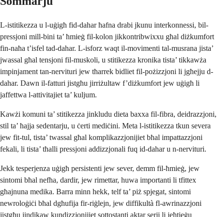
Sommarju
L-istitikezza u l-uġigħ fid-dahar ħafna drabi jkunu interkonnessi, bil-
pressjoni mill-bini ta’ ħmieġ fil-kolon jikkontribwixxu għal diżkumfort
fin-naħa t’isfel tad-dahar. L-isforz waqt il-movimenti tal-musrana jista’
jwassal għal tensjoni fil-muskoli, u stitikezza kronika tista’ tikkawża
impinjament tan-nervituri jew tħarrek bidliet fil-pożizzjoni li jgħejju d-
dahar. Dawn il-fatturi jistgħu jirriżultaw f’diżkumfort jew uġigħ li
jaffettwa l-attivitajiet ta’ kuljum.
Kawżi komuni ta’ stitikezza jinkludu dieta baxxa fil-fibra, deidrazzjoni,
stil ta’ ħajja sedentarju, u ċerti mediċini. Meta l-istitikezza tkun severa
jew fit-tul, tista’ twassal għal komplikazzjonijiet bħal impattazzjoni
fekali, li tista’ tħalli pressjoni addizzjonali fuq id-dahar u n-nervituri.
Jekk tesperjenza uġigħ persistenti jew sever, demm fil-ħmieġ, jew
sintomi bħal nefħa, dardir, jew rimettar, huwa importanti li tfittex
għajnuna medika. Barra minn hekk, telf ta’ piż spjegat, sintomi
newroloġiċi bħal dgħufija fir-riġlejn, jew diffikultà fl-awrinazzjoni
jistgħu jindikaw kundizzjonijiet sottostanti aktar serji li jeħtieġu