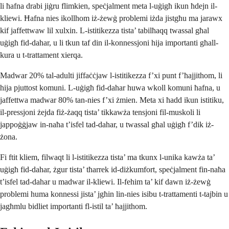
li ħafna drabi jiġru flimkien, speċjalment meta l-uġigħ ikun ħdejn il-
kliewi. Ħafna nies ikollhom iż-żewġ problemi iżda jistgħu ma jarawx
kif jaffettwaw lil xulxin. L-istitikezza tista’ tabilħaqq twassal għal
uġigħ fid-dahar, u li tkun taf din il-konnessjoni hija importanti għall-
kura u t-trattament xierqa.
Madwar 20% tal-adulti jiffaċċjaw l-istitikezza f’xi punt f’ħajjithom, li
hija pjuttost komuni. L-uġigħ fid-dahar huwa wkoll komuni ħafna, u
jaffettwa madwar 80% tan-nies f’xi żmien. Meta xi ħadd ikun istitiku,
il-pressjoni żejda fiż-żaqq tista’ tikkawża tensjoni fil-muskoli li
jappoġġjaw in-naħa t’isfel tad-dahar, u twassal għal uġigħ f’dik iż-
żona.
Fi ftit kliem, filwaqt li l-istitikezza tista’ ma tkunx l-unika kawża ta’
uġigħ fid-dahar, żgur tista’ tħarrek id-diżkumfort, speċjalment fin-naħa
t’isfel tad-dahar u madwar il-kliewi. Il-fehim ta’ kif dawn iż-żewġ
problemi huma konnessi jista’ jgħin lin-nies isibu t-trattamenti t-tajbin u
jagħmlu bidliet importanti fl-istil ta’ ħajjithom.