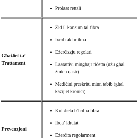
Prolass rettali
Żid il-konsum tal-fibra
Ixrob aktar ilma
Eżerċizzju regolari
Għażliet ta’
Trattament
Lassattivi mingħajr riċetta (użu għal
żmien qasir)
Mediċini preskritti minn tabib (għal
każijiet kroniċi)
Kul dieta b’ħafna fibra
Ibqa’ idratat
Prevenzjoni
Eżerċita regolarment