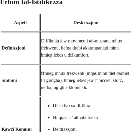
Fehim tal-Istitikezza
Aspett
Deskrizzjoni
Diffikultà jew movimenti tal-musrana mhux
Definizzjoni
frekwenti, ħafna drabi akkumpanjati minn
ħmieġ iebes u diżkumfort.
Ħmieġ mhux frekwenti (inqas minn tliet darbiet
Sintomi
fil-ġimgħa), ħmieġ iebes jew f’biċċiet, sforz,
nefħa, uġigħ addominali.
Dieta baxxa fil-fibra
Nuqqas ta’ attività fiżika
Kawżi Komuni
Deidrazzjoni