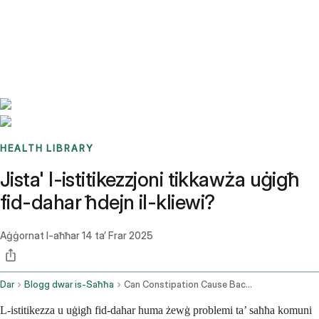
Benchmarks
Stories
FAQ
Sign up / Log in
HEALTH LIBRARY
Jista' l-istitikezzjoni tikkawża uġigħ
fid-dahar ħdejn il-kliewi?
Aġġornat l-aħħar
14 ta’ Frar 2025
Dar
Blogg dwar is-Saħħa
Can Constipation Cause Back Pain Near The Kidneys
L-istitikezza u uġigħ fid-dahar huma żewġ problemi ta’ saħħa komuni