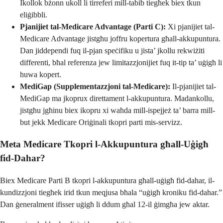
Ikollok bżonn ukoll li tirreferi mill-tabib tiegħek biex tkun
eliġibbli.
Pjanijiet tal-Medicare Advantage (Parti C):
Xi pjanijiet tal-
Medicare Advantage jistgħu joffru kopertura għall-akkupuntura.
Dan jiddependi fuq il-pjan speċifiku u jista’ jkollu rekwiżiti
differenti, bħal referenza jew limitazzjonijiet fuq it-tip ta’ uġigħ li
huwa kopert.
MediGap (Supplementazzjoni tal-Medicare):
Il-pjanijiet tal-
MediGap ma jkoprux direttament l-akkupuntura. Madankollu,
jistgħu jgħinu biex ikopru xi waħda mill-ispejjeż ta’ barra mill-
but jekk Medicare Oriġinali tkopri parti mis-servizz.
Meta Medicare Tkopri l-Akkupuntura għall-Uġigħ
fid-Dahar?
Biex Medicare Parti B tkopri l-akkupuntura għall-uġigħ fid-dahar, il-
kundizzjoni tiegħek irid tkun meqjusa bħala “uġigħ kroniku fid-dahar.”
Dan ġeneralment ifisser uġigħ li ddum għal 12-il ġimgħa jew aktar.