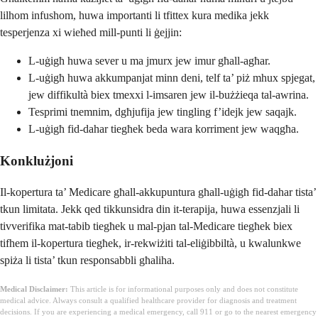
lilhom infushom, huwa importanti li tfittex kura medika jekk
tesperjenza xi wieħed mill-punti li ġejjin:
L-uġigħ huwa sever u ma jmurx jew imur għall-agħar.
L-uġigħ huwa akkumpanjat minn deni, telf ta’ piż mhux spjegat,
jew diffikultà biex tmexxi l-imsaren jew il-bużżieqa tal-awrina.
Tesprimi tnemnim, dgħjufija jew tingling f’idejk jew saqajk.
L-uġigħ fid-dahar tiegħek beda wara korriment jew waqgħa.
Konklużjoni
Il-kopertura ta’ Medicare għall-akkupuntura għall-uġigħ fid-dahar tista’
tkun limitata. Jekk qed tikkunsidra din it-terapija, huwa essenzjali li
tivverifika mat-tabib tiegħek u mal-pjan tal-Medicare tiegħek biex
tifhem il-kopertura tiegħek, ir-rekwiżiti tal-eliġibbiltà, u kwalunkwe
spiża li tista’ tkun responsabbli għaliha.
Medical Disclaimer:
This article is for informational purposes only and does not constitute
medical advice. Always consult a qualified healthcare provider for diagnosis and treatment
decisions. If you are experiencing a medical emergency, call 911 or go to the nearest emergency