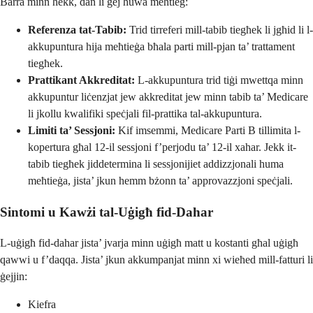
Barra minn hekk, dan li ġej huwa meħtieġ:
Referenza tat-Tabib:
Trid tirreferi mill-tabib tiegħek li jgħid li l-
akkupuntura hija meħtieġa bħala parti mill-pjan ta’ trattament
tiegħek.
Prattikant Akkreditat:
L-akkupuntura trid tiġi mwettqa minn
akkupuntur liċenzjat jew akkreditat jew minn tabib ta’ Medicare
li jkollu kwalifiki speċjali fil-prattika tal-akkupuntura.
Limiti ta’ Sessjoni:
Kif imsemmi, Medicare Parti B tillimita l-
kopertura għal 12-il sessjoni f’perjodu ta’ 12-il xahar. Jekk it-
tabib tiegħek jiddetermina li sessjonijiet addizzjonali huma
meħtieġa, jista’ jkun hemm bżonn ta’ approvazzjoni speċjali.
Sintomi u Kawżi tal-Uġigħ fid-Dahar
L-uġigħ fid-dahar jista’ jvarja minn uġigħ matt u kostanti għal uġigħ
qawwi u f’daqqa. Jista’ jkun akkumpanjat minn xi wieħed mill-fatturi li
ġejjin:
Kiefra