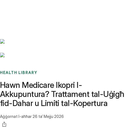
Benchmarks
Stories
FAQ
Sign up / Log in
HEALTH LIBRARY
Hawn Medicare Ikopri l-
Akkupuntura? Trattament tal-Uġigħ
fid-Dahar u Limiti tal-Kopertura
Aġġornat l-aħħar
26 ta’ Mejju 2026