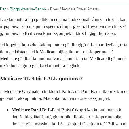
Dar
Blogg dwar is-Saħħa
Does Medicare Cover Acupuncture
L-akkupuntura hija prattika mediċina tradizzjonali Ċiniża li tuża labar
irqaq biex tistimula punti speċifiċi fuq il-ġisem. Huwa jemmen li jista’
jgħin biex ittaffi diversi kundizzjonijiet, inkluż l-uġigħ fid-dahar.
Jekk qed tikkunsidra l-akkupuntura għall-uġigħ fid-dahar tiegħek, tista’
tkun qed tistaqsi jekk Medicare hijiex tkopriha. Il-kopertura ta’
Medicare għall-akkupuntura tvarja skont it-tip ta’ Medicare li għandek
u x’inhu r-raġuni għall-akkupuntura tiegħek.
Medicare Tkebbis l-Akkupuntura?
Il-Medicare Oriġinali, li tinkludi l-Parti A u l-Parti B, ma tkoprix b’mod
ġenerali l-akkupuntura. Madankollu, hemm xi eċċezzjonijiet.
Medicare Parti B:
Il-Parti B tista’ tkopri l-akkupuntura jekk
tintuża biex ittaffi l-uġigħ kroniku fid-dahar. Il-kopertura hija
limitata għal massimu ta’ 12-il sessjoni f’perjodu ta’ 12-il xahar.