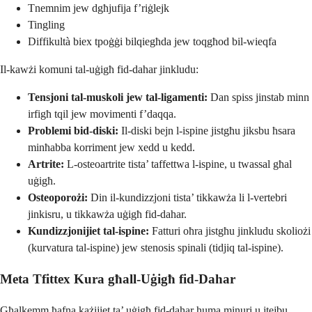
Tnemnim jew dgħjufija f’riġlejk
Tingling
Diffikultà biex tpoġġi bilqiegħda jew toqgħod bil-wieqfa
Il-kawżi komuni tal-uġigħ fid-dahar jinkludu:
Tensjoni tal-muskoli jew tal-ligamenti:
Dan spiss jinstab minn
irfigħ tqil jew movimenti f’daqqa.
Problemi bid-diski:
Il-diski bejn l-ispine jistgħu jiksbu ħsara
minħabba korriment jew xedd u kedd.
Artrite:
L-osteoartrite tista’ taffettwa l-ispine, u twassal għal
uġigħ.
Osteoporożi:
Din il-kundizzjoni tista’ tikkawża li l-vertebri
jinkisru, u tikkawża uġigħ fid-dahar.
Kundizzjonijiet tal-ispine:
Fatturi oħra jistgħu jinkludu skoliożi
(kurvatura tal-ispine) jew stenosis spinali (tidjiq tal-ispine).
Meta Tfittex Kura għall-Uġigħ fid-Dahar
Għalkemm ħafna każijiet ta’ uġigħ fid-dahar huma minuri u jtejbu