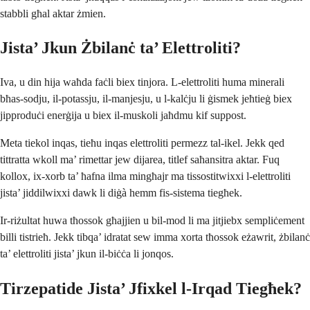
stabbli għal aktar żmien.
Jista’ Jkun Żbilanċ ta’ Elettroliti?
Iva, u din hija waħda faċli biex tinjora. L-elettroliti huma minerali
bħas-sodju, il-potassju, il-manjesju, u l-kalċju li ġismek jeħtieġ biex
jipproduċi enerġija u biex il-muskoli jaħdmu kif suppost.
Meta tiekol inqas, tieħu inqas elettroliti permezz tal-ikel. Jekk qed
tittratta wkoll ma’ rimettar jew dijarea, titlef saħansitra aktar. Fuq
kollox, ix-xorb ta’ ħafna ilma mingħajr ma tissostitwixxi l-elettroliti
jista’ jiddilwixxi dawk li diġà hemm fis-sistema tiegħek.
Ir-riżultat huwa tħossok għajjien u bil-mod li ma jitjiebx sempliċement
billi tistrieħ. Jekk tibqa’ idratat sew imma xorta tħossok eżawrit, żbilanċ
ta’ elettroliti jista’ jkun il-biċċa li jonqos.
Tirzepatide Jista’ Jfixkel l-Irqad Tiegħek?