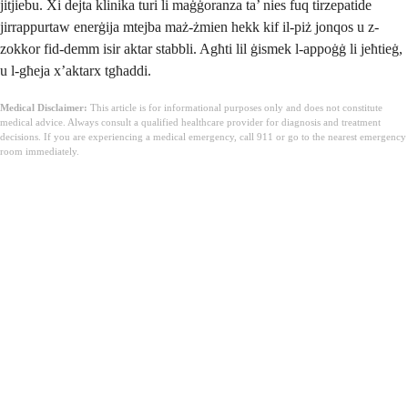
jitjiebu. Xi dejta klinika turi li maġġoranza ta’ nies fuq tirzepatide
jirrappurtaw enerġija mtejba maż-żmien hekk kif il-piż jonqos u z-
zokkor fid-demm isir aktar stabbli. Agħti lil ġismek l-appoġġ li jeħtieġ,
u l-għeja x’aktarx tgħaddi.
Medical Disclaimer:
This article is for informational purposes only and does not constitute
medical advice. Always consult a qualified healthcare provider for diagnosis and treatment
decisions. If you are experiencing a medical emergency, call 911 or go to the nearest emergency
room immediately.