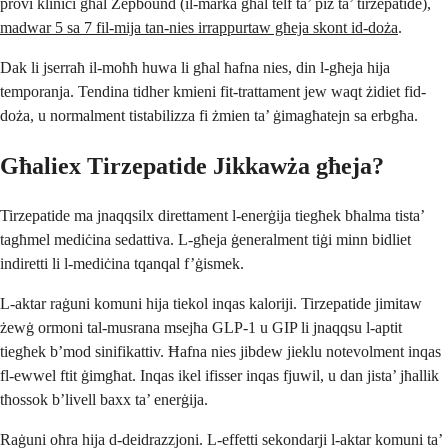
provi kliniċi għal Zepbound (il-marka għal telf ta’ piż ta’ tirzepatide),
madwar 5 sa 7 fil-mija tan-nies irrappurtaw għeja skont id-doża
.
Dak li jserraħ il-moħħ huwa li għal ħafna nies, din l-għeja hija
temporanja. Tendina tidher kmieni fit-trattament jew waqt żidiet fid-
doża, u normalment tistabilizza fi żmien ta’ ġimagħatejn sa erbgħa.
Għaliex Tirzepatide Jikkawża għeja?
Tirzepatide ma jnaqqsilx direttament l-enerġija tiegħek bħalma tista’
tagħmel mediċina sedattiva. L-għeja ġeneralment tiġi minn bidliet
indiretti li l-mediċina tqanqal f’ġismek.
L-aktar raġuni komuni hija tiekol inqas kaloriji. Tirzepatide jimitaw
żewġ ormoni tal-musrana msejħa GLP-1 u GIP li jnaqqsu l-aptit
tiegħek b’mod sinifikattiv. Ħafna nies jibdew jieklu notevolment inqas
fl-ewwel ftit ġimgħat. Inqas ikel ifisser inqas fjuwil, u dan jista’ jħallik
tħossok b’livell baxx ta’ enerġija.
Raġuni oħra hija d-deidrazzjoni. L-effetti sekondarji l-aktar komuni ta’