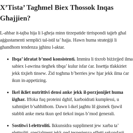
X’Tista’ Tagħmel Biex Tħossok Inqas
Għajjien?
L-aħbar it-tajba hija li l-għeja minn tirzepatide tirrispondi tajjeb għal
aġġustamenti sempliċi tal-istil ta’ ħajja. Hawn huma strateġiji li
għandhom tendenza jgħinu l-aktar.
Ibqa’ idratat b’mod konsistenti.
Immira li tixrob biżżejjed ilma
sabiex l-awrina tiegħek tibqa’ kulur isfar ċar. Issettja tfakkiriet
jekk tixjieħ tinsew. Żid togħma b’berries jew ħjar jekk ilma ċar
ikun in-appetizing.
Ikel ikliet nutrittivi densi anke jekk il-porzjonijiet huma
iżgħar.
Iffoka fuq proteini dgħif, karboidrati kumplessi, u
xaħmijiet b’saħħithom. Dawn l-ikel jagħtu lil ġismek fjuwil
stabbli anke meta tkun qed tiekol inqas b’mod ġenerali.
Sostitwi l-elettroliti.
Ikkunsidra suppliment jew xarba ta’
elettroliti, speċjalment jekk qed tesperjenza effetti sekondarji