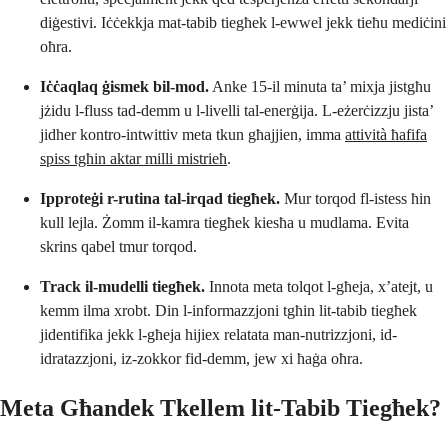
diġestivi. Iċċekkja mat-tabib tiegħek l-ewwel jekk tieħu mediċini
oħra.
Iċċaqlaq ġismek bil-mod.
Anke 15-il minuta ta’ mixja jistgħu
jżidu l-fluss tad-demm u l-livelli tal-enerġija. L-eżerċizzju jista’
jidher kontro-intwittiv meta tkun għajjien, imma
attività ħafifa
spiss tgħin aktar milli mistrieħ
.
Ipproteġi r-rutina tal-irqad tiegħek.
Mur torqod fl-istess ħin
kull lejla. Żomm il-kamra tiegħek kiesħa u mudlama. Evita
skrins qabel tmur torqod.
Track il-mudelli tiegħek.
Innota meta tolqot l-għeja, x’atejt, u
kemm ilma xrobt. Din l-informazzjoni tgħin lit-tabib tiegħek
jidentifika jekk l-għeja hijiex relatata man-nutrizzjoni, id-
idratazzjoni, iz-zokkor fid-demm, jew xi ħaġa oħra.
Meta Għandek Tkellem lit-Tabib Tiegħek?