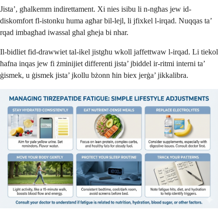
Jista’, għalkemm indirettament. Xi nies isibu li n-ngħas jew id-
diskomfort fl-istonku huma agħar bil-lejl, li jfixkel l-irqad. Nuqqas ta’
rqad imbagħad iwassal għal għeja bi nhar.
Il-bidliet fid-drawwiet tal-ikel jistgħu wkoll jaffettwaw l-irqad. Li tiekol
ħafna inqas jew fi żminijiet differenti jista’ jbiddel ir-ritmi interni ta’
ġismek, u ġismek jista’ jkollu bżonn ħin biex jerġa’ jikkalibra.