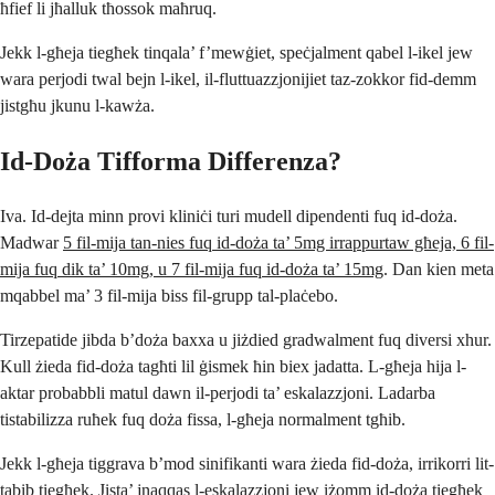
ħfief li jħalluk tħossok maħruq.
Jekk l-għeja tiegħek tinqala’ f’mewġiet, speċjalment qabel l-ikel jew
wara perjodi twal bejn l-ikel, il-fluttuazzjonijiet taz-zokkor fid-demm
jistgħu jkunu l-kawża.
Id-Doża Tifforma Differenza?
Iva. Id-dejta minn provi kliniċi turi mudell dipendenti fuq id-doża.
Madwar
5 fil-mija tan-nies fuq id-doża ta’ 5mg irrappurtaw għeja, 6 fil-
mija fuq dik ta’ 10mg, u 7 fil-mija fuq id-doża ta’ 15mg
. Dan kien meta
mqabbel ma’ 3 fil-mija biss fil-grupp tal-plaċebo.
Tirzepatide jibda b’doża baxxa u jiżdied gradwalment fuq diversi xhur.
Kull żieda fid-doża tagħti lil ġismek ħin biex jadatta. L-għeja hija l-
aktar probabbli matul dawn il-perjodi ta’ eskalazzjoni. Ladarba
tistabilizza ruħek fuq doża fissa, l-għeja normalment tgħib.
Jekk l-għeja tiggrava b’mod sinifikanti wara żieda fid-doża, irrikorri lit-
tabib tiegħek. Jista’ jnaqqas l-eskalazzjoni jew iżomm id-doża tiegħek