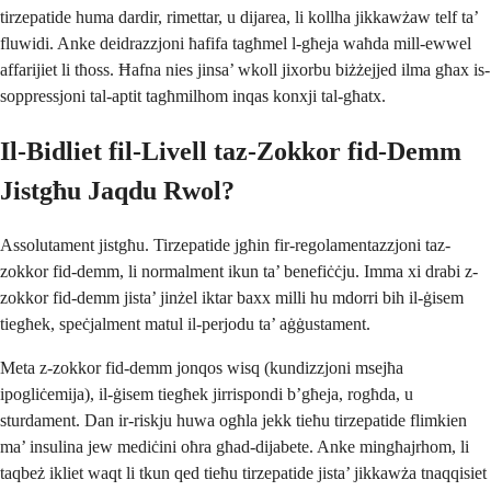
tirzepatide huma dardir, rimettar, u dijarea, li kollha jikkawżaw telf ta’
fluwidi. Anke deidrazzjoni ħafifa tagħmel l-għeja waħda mill-ewwel
affarijiet li tħoss. Ħafna nies jinsa’ wkoll jixorbu biżżejjed ilma għax is-
soppressjoni tal-aptit tagħmilhom inqas konxji tal-għatx.
Il-Bidliet fil-Livell taz-Zokkor fid-Demm
Jistgħu Jaqdu Rwol?
Assolutament jistgħu. Tirzepatide jgħin fir-regolamentazzjoni taz-
zokkor fid-demm, li normalment ikun ta’ benefiċċju. Imma xi drabi z-
zokkor fid-demm jista’ jinżel iktar baxx milli hu mdorri bih il-ġisem
tiegħek, speċjalment matul il-perjodu ta’ aġġustament.
Meta z-zokkor fid-demm jonqos wisq (kundizzjoni msejħa
ipogliċemija), il-ġisem tiegħek jirrispondi b’għeja, rogħda, u
sturdament. Dan ir-riskju huwa ogħla jekk tieħu tirzepatide flimkien
ma’ insulina jew mediċini oħra għad-dijabete. Anke mingħajrhom, li
taqbeż ikliet waqt li tkun qed tieħu tirzepatide jista’ jikkawża tnaqqisiet