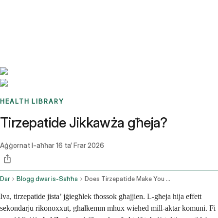
Benchmarks
Stories
FAQ
Sign up / Log in
HEALTH LIBRARY
Tirzepatide Jikkawża għeja?
Aġġornat l-aħħar
16 ta’ Frar 2026
Dar
Blogg dwar is-Saħħa
Does Tirzepatide Make You Tired
Iva, tirzepatide jista’ jġiegħlek tħossok għajjien. L-għeja hija effett
sekondarju rikonoxxut, għalkemm mhux wieħed mill-aktar komuni. Fi