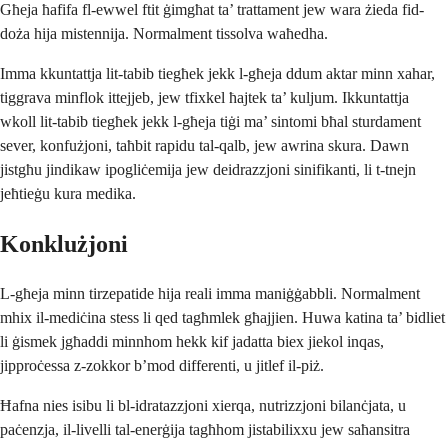
Għeja ħafifa fl-ewwel ftit ġimgħat ta’ trattament jew wara żieda fid-
doża hija mistennija. Normalment tissolva waħedha.
Imma kkuntattja lit-tabib tiegħek jekk l-għeja ddum aktar minn xahar,
tiggrava minflok ittejjeb, jew tfixkel ħajtek ta’ kuljum. Ikkuntattja
wkoll lit-tabib tiegħek jekk l-għeja tiġi ma’ sintomi bħal sturdament
sever, konfużjoni, taħbit rapidu tal-qalb, jew awrina skura. Dawn
jistgħu jindikaw ipogliċemija jew deidrazzjoni sinifikanti, li t-tnejn
jeħtieġu kura medika.
Konklużjoni
L-għeja minn tirzepatide hija reali imma maniġġabbli. Normalment
mhix il-mediċina stess li qed tagħmlek għajjien. Huwa katina ta’ bidliet
li ġismek jgħaddi minnhom hekk kif jadatta biex jiekol inqas,
jipproċessa z-zokkor b’mod differenti, u jitlef il-piż.
Ħafna nies isibu li bl-idratazzjoni xierqa, nutrizzjoni bilanċjata, u
paċenzja, il-livelli tal-enerġija tagħhom jistabilixxu jew saħansitra