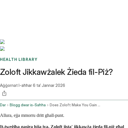
Benchmarks
Stories
FAQ
Sign up / Log in
HEALTH LIBRARY
Zoloft Jikkawżalek Żieda fil-Piż?
Aġġornat l-aħħar
6 ta’ Jannar 2026
Dar
Blogg dwar is-Saħħa
Does Zoloft Make You Gain Weight
Allura, ejja mmorru dritt għall-punt.
It-tweġiba qasira hija iva, Zoloft jista' jikkawża żieda fil-piż għal