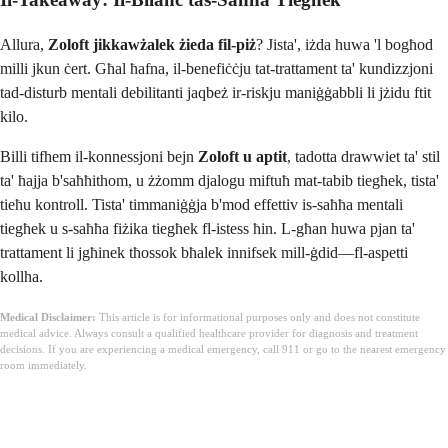
Allura,
Zoloft jikkawżalek żieda fil-piż
? Jista', iżda huwa 'l bogħod
milli jkun ċert. Għal ħafna, il-benefiċċju tat-trattament ta' kundizzjoni
tad-disturb mentali debilitanti jaqbeż ir-riskju maniġġabbli li jżidu ftit
kilo.
Billi tifhem il-konnessjoni bejn
Zoloft u aptit
, tadotta drawwiet ta' stil
ta' ħajja b'saħħithom, u żżomm djalogu miftuħ mat-tabib tiegħek, tista'
tieħu kontroll. Tista' timmaniġġja b'mod effettiv is-saħħa mentali
tiegħek u s-saħħa fiżika tiegħek fl-istess ħin. L-għan huwa pjan ta'
trattament li jgħinek tħossok bħalek innifsek mill-ġdid—fl-aspetti
kollha.
Medical Disclaimer:
This article is for informational purposes only and does not constitute
medical advice. Always consult a qualified healthcare provider for diagnosis and treatment
decisions. If you are experiencing a medical emergency, call 911 or go to the nearest emergency
room immediately.