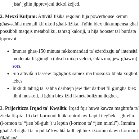
jista' jgħin jipprevjeni tiekol żejjed.
2. Mexxi Kuljum:
Attività fiżika regolari hija powerhouse kemm
għas-saħħa mentali kif ukoll għall-fiżika. Tgħin biex tikkumpensa għal
possibbli tnaqqis metaboliku, taħraq kaloriji, u hija booster tal-burdata
ippruvat.
Immira għas-150 minuta rakkomandati ta' eżerċizzju ta' intensità
moderata fil-ġimgħa (aħseb mixja veloċi, ċikliżmu, jew għawm)
sors
.
Sib attività li tassew togħġbok sabiex ma tħossokx bħala xogħol
iebes.
Inkludi taħriġ ta' saħħa darbtejn jew tliet darbiet fil-ġimgħa biex
tibni muskoli, li jgħin biex iżid il-metaboliżmu tiegħek.
3. Prijoritizza Irqad ta' Kwalità:
Irqad fqir huwa kawża magħrufa ta'
żieda fil-piż. Jfixkel l-ormoni li jikkontrollaw l-aptit tiegħek—ghrelin
(l-ormon ta' “jien bil-ġuħ”) u leptin (l-ormon ta' “jien mimli”). Immira
għal 7-9 sigħat ta' rqad ta' kwalità kull lejl biex iżżomm dawn l-ormoni
fil-bilanċ.