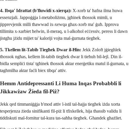
4. Ibqa' Idrattat (b'fluwidi x-xierqa):
X-xorb ta' ħafna ilma huwa
essenzjali. Jappoġġja l-metaboliżmu, jgħinek tħossok mimli, u
jipprevjenik milli tħawwad ix-xewqa għax-xorb ma' ġuħ. Ipprova
tillimita x-xarbiet ħelwin, il-meraq, u l-alkoħol eċċessiv, peress li dawn
jistgħu jżidu mijiet ta' kaloriji vojta mal-ġurnata tiegħek.
5. Tkellem lit-Tabib Tiegħek Dwar il-Ħin:
Jekk Zoloft jġiegħlek
tħossok ngħas, kellem lit-tabib tiegħek dwar li tieħuh bil-lejl. Din il-
bidla sempliċi tista' tgħinek tħossok aktar enerġetiku matul il-ġurnata, u
tagħmilha aktar faċli biex tibqa' attiv.
Hemm Antidepressanti Li Huma Inqas Probabbli li
Jikkawżaw Żieda fil-Piż?
Jekk qed timmaniġġja b'mod attiv l-istil tal-ħajja tiegħek iżda xorta
tesperjenza żieda sinifikanti fil-piż li tfixkellek, hija tħassib validu li
tiddiskuti mal-fornitur tal-kura tas-saħħa tiegħek. Għandek għażliet.