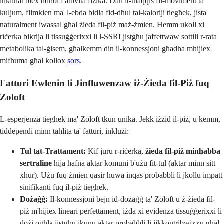
inklinat biex tidħol f'attività fiżika. Dan it-tnaqqis fil-moviment ta'
kuljum, flimkien ma' l-ebda bidla fid-dħul tal-kaloriji tiegħek, jista'
naturalment iwassal għal żieda fil-piż maż-żmien. Hemm ukoll xi
riċerka bikrija li tissuġġerixxi li l-SSRI jistgħu jaffettwaw sottili r-rata
metabolika tal-ġisem, għalkemm din il-konnessjoni għadha mhijiex
mifhuma għal kollox
sors
.
Fatturi Ewlenin li Jinfluwenzaw iż-Żieda fil-Piż fuq
Zoloft
L-esperjenza tiegħek ma' Zoloft tkun unika. Jekk iżżid il-piż, u kemm,
tiddependi minn taħlita ta' fatturi, inklużi:
Tul tat-Trattament:
Kif juru r-riċerka,
żieda fil-piż minħabba
sertraline
hija ħafna aktar komuni b'użu fit-tul (aktar minn sitt
xhur). Użu fuq żmien qasir huwa inqas probabbli li jkollu impatt
sinifikanti fuq il-piż tiegħek.
Dożaġġ:
Il-konnessjoni bejn id-dożaġġ ta' Zoloft u ż-żieda fil-
piż m'hijiex lineari perfettament, iżda xi evidenza tissuġġerixxi li
dożi ogħla jistgħu jkunu aktar probabbli li jikkontribwixxu għal