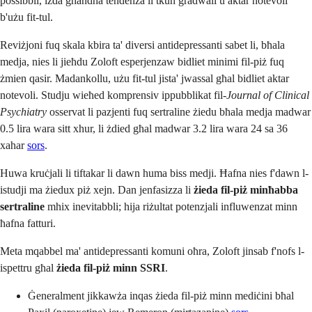
possibbli, iżda għandha tendenza li tkun gradwali u aktar notevoli
b'użu fit-tul.
Reviżjoni fuq skala kbira ta' diversi antidepressanti sabet li, bħala
medja, nies li jieħdu Zoloft esperjenzaw bidliet minimi fil-piż fuq
żmien qasir. Madankollu, użu fit-tul jista' jwassal għal bidliet aktar
notevoli. Studju wieħed komprensiv ippubblikat fil-
Journal of Clinical
Psychiatry
osservat li pazjenti fuq sertraline żiedu bħala medja madwar
0.5 lira wara sitt xhur, li żdied għal madwar 3.2 lira wara 24 sa 36
xahar
sors
.
Huwa kruċjali li tiftakar li dawn huma biss medji. Ħafna nies f'dawn l-
istudji ma żiedux piż xejn. Dan jenfasizza li
żieda fil-piż minħabba
sertraline
mhix inevitabbli; hija riżultat potenzjali influwenzat minn
ħafna fatturi.
Meta mqabbel ma' antidepressanti komuni oħra, Zoloft jinsab f'nofs l-
ispettru għal
żieda fil-piż minn SSRI
.
Ġeneralment jikkawża inqas żieda fil-piż minn mediċini bħal