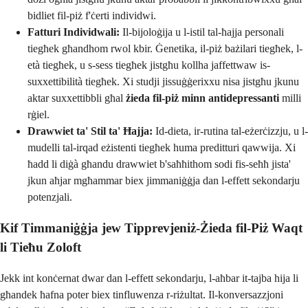
bidliet fil-piż f'ċerti individwi.
Fatturi Individwali:
Il-bijoloġija u l-istil tal-ħajja personali
tiegħek għandhom rwol kbir. Ġenetika, il-piż bażilari tiegħek, l-
età tiegħek, u s-sess tiegħek jistgħu kollha jaffettwaw is-
suxxettibilità tiegħek. Xi studji jissuġġerixxu nisa jistgħu jkunu
aktar suxxettibbli għal
żieda fil-piż minn antidepressanti
milli
rġiel.
Drawwiet ta' Stil ta' Ħajja:
Id-dieta, ir-rutina tal-eżerċizzju, u l-
mudelli tal-irqad eżistenti tiegħek huma preditturi qawwija. Xi
ħadd li diġà għandu drawwiet b'saħħithom sodi fis-seħħ jista'
jkun aħjar mgħammar biex jimmaniġġja dan l-effett sekondarju
potenzjali.
Kif Timmaniġġja jew Tipprevjeniż-Żieda fil-Piż Waqt
li Tieħu Zoloft
Jekk int konċernat dwar dan l-effett sekondarju, l-aħbar it-tajba hija li
għandek ħafna poter biex tinfluwenza r-riżultat. Il-konversazzjoni