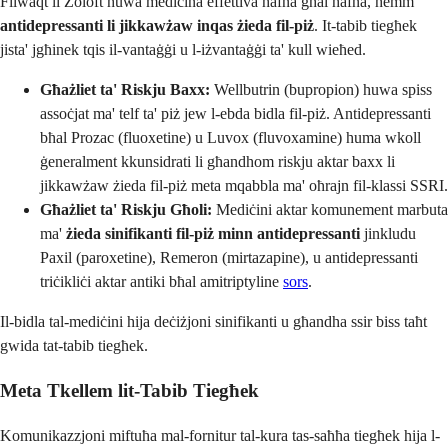
Filwaqt li Zoloft huwa mediċina effettiva ħafna għal ħafna, hemm
antidepressanti li jikkawżaw inqas żieda fil-piż
. It-tabib tiegħek
jista' jgħinek tqis il-vantaġġi u l-iżvantaġġi ta' kull wieħed.
Għażliet ta' Riskju Baxx:
Wellbutrin (bupropion) huwa spiss
assoċjat ma' telf ta' piż jew l-ebda bidla fil-piż. Antidepressanti
bħal Prozac (fluoxetine) u Luvox (fluvoxamine) huma wkoll
ġeneralment kkunsidrati li għandhom riskju aktar baxx li
jikkawżaw żieda fil-piż meta mqabbla ma' oħrajn fil-klassi SSRI.
Għażliet ta' Riskju Għoli:
Mediċini aktar komunement marbuta
ma'
żieda sinifikanti fil-piż minn antidepressanti
jinkludu
Paxil (paroxetine), Remeron (mirtazapine), u antidepressanti
triċikliċi aktar antiki bħal amitriptyline
sors
.
Il-bidla tal-mediċini hija deċiżjoni sinifikanti u għandha ssir biss taħt
gwida tat-tabib tiegħek.
Meta Tkellem lit-Tabib Tiegħek
Komunikazzjoni miftuħa mal-fornitur tal-kura tas-saħħa tiegħek hija l-