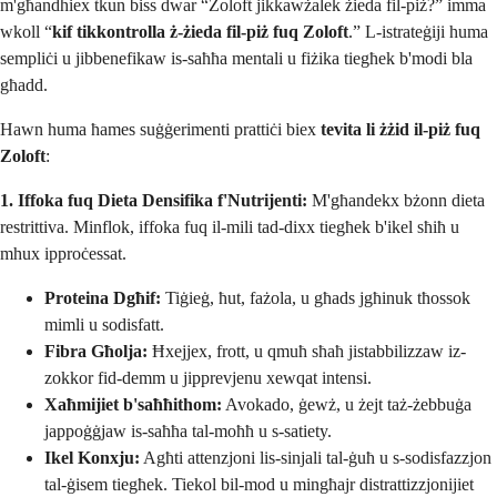
m'għandhiex tkun biss dwar “Zoloft jikkawżalek żieda fil-piż?” imma
wkoll “
kif tikkontrolla ż-żieda fil-piż fuq Zoloft
.” L-istrateġiji huma
sempliċi u jibbenefikaw is-saħħa mentali u fiżika tiegħek b'modi bla
għadd.
Hawn huma ħames suġġerimenti prattiċi biex
tevita li żżid il-piż fuq
Zoloft
:
1. Iffoka fuq Dieta Densifika f'Nutrijenti:
M'għandekx bżonn dieta
restrittiva. Minflok, iffoka fuq il-mili tad-dixx tiegħek b'ikel sħiħ u
mhux ipproċessat.
Proteina Dgħif:
Tiġieġ, ħut, fażola, u għads jgħinuk tħossok
mimli u sodisfatt.
Fibra Għolja:
Ħxejjex, frott, u qmuħ sħaħ jistabbilizzaw iz-
zokkor fid-demm u jipprevjenu xewqat intensi.
Xaħmijiet b'saħħithom:
Avokado, ġewż, u żejt taż-żebbuġa
jappoġġjaw is-saħħa tal-moħħ u s-satiety.
Ikel Konxju:
Agħti attenzjoni lis-sinjali tal-ġuħ u s-sodisfazzjon
tal-ġisem tiegħek. Tiekol bil-mod u mingħajr distrattizzjonijiet