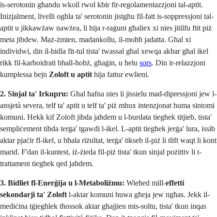
is-serotonin għandu wkoll rwol kbir fir-regolamentazzjoni tal-aptit.
Inizjalment, livelli ogħla ta' serotonin jistgħu fil-fatt is-soppressjoni tal-
aptit u jikkawżaw nawżea, li hija r-raġuni għaliex xi nies jitilfu ftit piż
meta jibdew. Maż-żmien, madankollu, il-moħħ jadatta. Għal xi
individwi, din il-bidla fit-tul tista' twassal għal xewqa akbar għal ikel
rikk fil-karboidrati bħall-ħobż, għaġin, u ħelu
sors
. Din ir-relazzjoni
kumplessa bejn
Zoloft u aptit
hija fattur ewlieni.
2. Sinjal ta' Irkupru:
Għal ħafna nies li jissielu mad-dipressjoni jew l-
ansjetà severa, telf ta' aptit u telf ta' piż mhux intenzjonat huma sintomi
komuni. Hekk kif Zoloft jibda jaħdem u l-burdata tiegħek titjieb, tista'
sempliċement tibda terġa' tgawdi l-ikel. L-aptit tiegħek jerġa' lura, issib
aktar pjaċir fl-ikel, u bħala riżultat, terġa' tikseb il-piż li tlift waqt li kont
marid. F'dan il-kuntest, iż-żieda fil-piż tista' tkun sinjal pożittiv li t-
trattament tiegħek qed jaħdem.
3. Bidliet fl-Enerġija u l-Metaboliżmu:
Wieħed mill-
effetti
sekondarji ta' Zoloft
l-aktar komuni huwa għeja jew ngħas. Jekk il-
mediċina tġiegħlek tħossok aktar għajjien mis-soltu, tista' tkun inqas