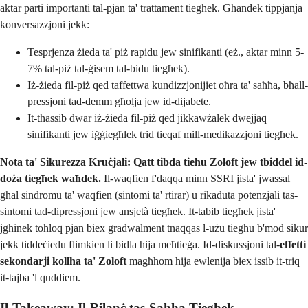
aktar parti importanti tal-pjan ta' trattament tiegħek. Għandek tippjanja
konversazzjoni jekk:
Tesprjenza żieda ta' piż rapidu jew sinifikanti (eż., aktar minn 5-
7% tal-piż tal-ġisem tal-bidu tiegħek).
Iż-żieda fil-piż qed taffettwa kundizzjonijiet oħra ta' saħħa, bħall-
pressjoni tad-demm għolja jew id-dijabete.
It-tħassib dwar iż-żieda fil-piż qed jikkawżalek dwejjaq
sinifikanti jew iġġiegħlek trid tieqaf mill-medikazzjoni tiegħek.
Nota ta' Sikurezza Kruċjali:
Qatt tibda tieħu Zoloft jew tbiddel id-
doża tiegħek waħdek.
Il-waqfien f'daqqa minn SSRI jista' jwassal
għal sindromu ta' waqfien (sintomi ta' rtirar) u rikaduta potenzjali tas-
sintomi tad-dipressjoni jew ansjetà tiegħek. It-tabib tiegħek jista'
jgħinek toħloq pjan biex gradwalment tnaqqas l-użu tiegħu b'mod sikur
jekk tiddeċiedu flimkien li bidla hija meħtieġa. Id-diskussjoni tal-
effetti
sekondarji kollha ta' Zoloft
magħhom hija ewlenija biex issib it-triq
it-tajba 'l quddiem.
Il-Takeaway: Il-Bilanċ tas-Saħħa Tiegħek