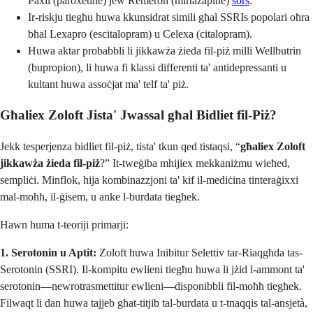
Paxil (paroxetine) jew Remeron (mirtazapine)
sors
.
Ir-riskju tiegħu huwa kkunsidrat simili għal SSRIs popolari oħra
bħal Lexapro (escitalopram) u Celexa (citalopram).
Huwa aktar probabbli li jikkawża żieda fil-piż milli Wellbutrin
(bupropion), li huwa fi klassi differenti ta' antidepressanti u
kultant huwa assoċjat ma' telf ta' piż.
Għaliex Zoloft Jista' Jwassal għal Bidliet fil-Piż?
Jekk tesperjenza bidliet fil-piż, tista' tkun qed tistaqsi, “
għaliex Zoloft
jikkawża żieda fil-piż
?” It-tweġiba mhijiex mekkaniżmu wieħed,
sempliċi. Minflok, hija kombinazzjoni ta' kif il-mediċina tinteraġixxi
mal-moħħ, il-ġisem, u anke l-burdata tiegħek.
Hawn huma t-teoriji primarji:
1. Serotonin u Aptit:
Zoloft huwa Inibitur Selettiv tar-Riaqgħda tas-
Serotonin (SSRI). Il-kompitu ewlieni tiegħu huwa li jżid l-ammont ta'
serotonin—newrotrasmettitur ewlieni—disponibbli fil-moħħ tiegħek.
Filwaqt li dan huwa tajjeb għat-titjib tal-burdata u t-tnaqqis tal-ansjetà,