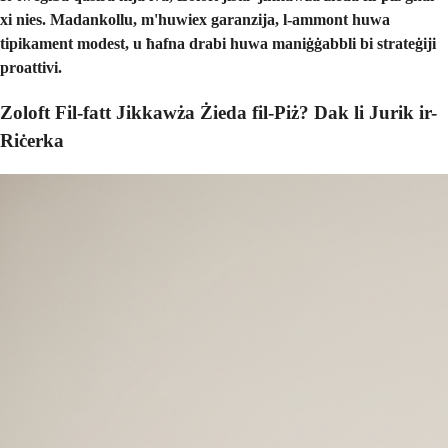
xi nies. Madankollu, m'huwiex garanzija, l-ammont huwa
tipikament modest, u ħafna drabi huwa maniġġabbli bi strateġiji
proattivi.
Zoloft Fil-fatt Jikkawża Żieda fil-Piż? Dak li Jurik ir-
Riċerka