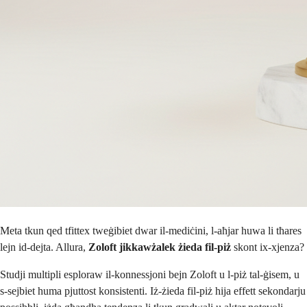
Meta tkun qed tfittex tweġibiet dwar il-mediċini, l-aħjar huwa li tħares
lejn id-dejta. Allura,
Zoloft jikkawżalek żieda fil-piż
skont ix-xjenza?
Studji multipli esploraw il-konnessjoni bejn Zoloft u l-piż tal-ġisem, u
s-sejbiet huma pjuttost konsistenti. Iż-żieda fil-piż hija effett sekondarju