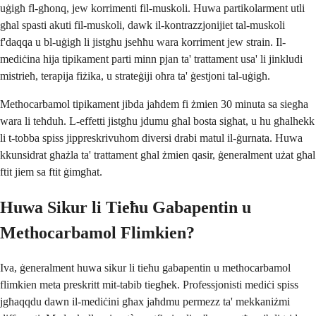
uġigħ fl-għonq, jew korrimenti fil-muskoli. Huwa partikolarment utli
għal spasti akuti fil-muskoli, dawk il-kontrazzjonijiet tal-muskoli
f'daqqa u bl-uġigħ li jistgħu jseħħu wara korriment jew strain. Il-
mediċina hija tipikament parti minn pjan ta' trattament usa' li jinkludi
mistrieħ, terapija fiżika, u strateġiji oħra ta' ġestjoni tal-uġigħ.
Methocarbamol tipikament jibda jaħdem fi żmien 30 minuta sa siegħa
wara li teħduh. L-effetti jistgħu jdumu għal bosta sigħat, u hu għalhekk
li t-tobba spiss jippreskrivuhom diversi drabi matul il-ġurnata. Huwa
kkunsidrat għażla ta' trattament għal żmien qasir, ġeneralment użat għal
ftit jiem sa ftit ġimgħat.
Huwa Sikur li Tieħu Gabapentin u
Methocarbamol Flimkien?
Iva, ġeneralment huwa sikur li tieħu gabapentin u methocarbamol
flimkien meta preskritt mit-tabib tiegħek. Professjonisti mediċi spiss
jgħaqqdu dawn il-mediċini għax jaħdmu permezz ta' mekkaniżmi