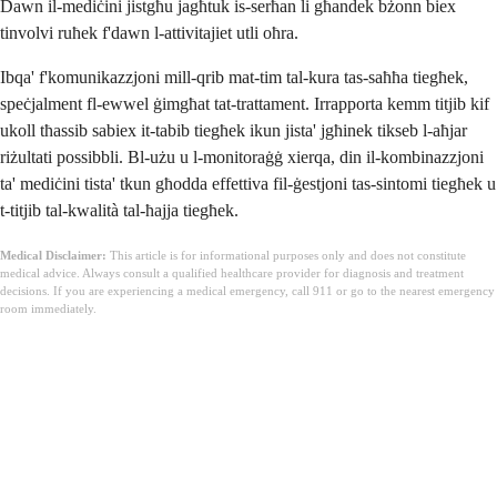
Dawn il-mediċini jistgħu jagħtuk is-serħan li għandek bżonn biex
tinvolvi ruħek f'dawn l-attivitajiet utli oħra.
Ibqa' f'komunikazzjoni mill-qrib mat-tim tal-kura tas-saħħa tiegħek,
speċjalment fl-ewwel ġimgħat tat-trattament. Irrapporta kemm titjib kif
ukoll tħassib sabiex it-tabib tiegħek ikun jista' jgħinek tikseb l-aħjar
riżultati possibbli. Bl-użu u l-monitoraġġ xierqa, din il-kombinazzjoni
ta' mediċini tista' tkun għodda effettiva fil-ġestjoni tas-sintomi tiegħek u
t-titjib tal-kwalità tal-ħajja tiegħek.
Medical Disclaimer:
This article is for informational purposes only and does not constitute
medical advice. Always consult a qualified healthcare provider for diagnosis and treatment
decisions. If you are experiencing a medical emergency, call 911 or go to the nearest emergency
room immediately.