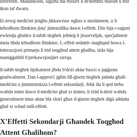
differenti. Madankollu, sigurtà ma tfissirx li m'hemmx tħassib li trid
tkun taf dwaru.
Iż-żewġ mediċini jistgħu jikkawżaw ngħas u sturdament, u li
teħodhom flimkien jista' jintensifika dawn l-effetti. Din hija r-raġuni
ewlenija għaliex it-tabib tiegħek jeħtieġ li jissorveljak, speċjalment
meta tibda teħodhom flimkien. L-effett sedattiv magħqud huwa l-
interazzjoni primarja li trid toqgħod attent għaliha, iżda hija
maniġġabbli b'prekawzjonijiet xierqa.
It-tabib tiegħek tipikament jibda b'dożi aktar baxxi u jaġġusta
gradwalment. Dan l-approċċ jgħin lill-ġisem tiegħek jadatta għall-
mediċini u jimminimizza l-effetti sekondarji. Jekk ilu li qed tieħu
waħda minn dawn il-mediċini għal xi żmien, li żżid it-tieni waħda
ġeneralment tmur aktar bla xkiel għax il-ġisem tiegħek diġà addatta
għal xi wħud mill-effetti.
X'Effetti Sekondarji Għandek Toqgħod
Attent Għalihom?