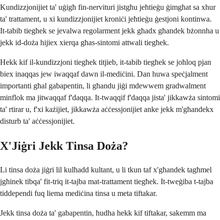
Kundizzjonijiet ta' uġigħ fin-nervituri jistgħu jeħtieġu ġimgħat sa xhur
ta' trattament, u xi kundizzjonijiet kroniċi jeħtieġu ġestjoni kontinwa.
It-tabib tiegħek se jevalwa regolarment jekk għadx għandek bżonnha u
jekk id-doża hijiex xierqa għas-sintomi attwali tiegħek.
Hekk kif il-kundizzjoni tiegħek titjieb, it-tabib tiegħek se joħloq pjan
biex inaqqas jew iwaqqaf dawn il-mediċini. Dan huwa speċjalment
importanti għal gabapentin, li għandu jiġi mdewwem gradwalment
minflok ma jitwaqqaf f'daqqa. It-twaqqif f'daqqa jista' jikkawża sintomi
ta' rtirar u, f'xi każijiet, jikkawża aċċessjonijiet anke jekk m'għandekx
disturb ta' aċċessjonijiet.
X'Jiġri Jekk Tinsa Doża?
Li tinsa doża jiġri lil kulħadd kultant, u li tkun taf x'għandek tagħmel
jgħinek tibqa' fit-triq it-tajba mat-trattament tiegħek. It-tweġiba t-tajba
tiddependi fuq liema mediċina tinsa u meta tiftakar.
Jekk tinsa doża ta' gabapentin, ħudha hekk kif tiftakar, sakemm ma