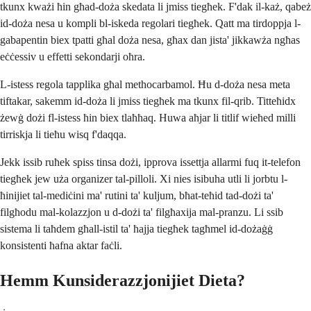
tkunx kważi ħin għad-doża skedata li jmiss tiegħek. F'dak il-każ, qabeż
id-doża nesa u kompli bl-iskeda regolari tiegħek. Qatt ma tirdoppja l-
gabapentin biex tpatti għal doża nesa, għax dan jista' jikkawża ngħas
eċċessiv u effetti sekondarji oħra.
L-istess regola tapplika għal methocarbamol. Ħu d-doża nesa meta
tiftakar, sakemm id-doża li jmiss tiegħek ma tkunx fil-qrib. Titteħidx
żewġ dożi fl-istess ħin biex tlaħħaq. Huwa aħjar li titlif wieħed milli
tirriskja li tieħu wisq f'daqqa.
Jekk issib ruħek spiss tinsa dożi, ipprova issettja allarmi fuq it-telefon
tiegħek jew uża organizer tal-pilloli. Xi nies isibuha utli li jorbtu l-
ħinijiet tal-mediċini ma' rutini ta' kuljum, bħat-teħid tad-dożi ta'
filgħodu mal-kolazzjon u d-dożi ta' filgħaxija mal-pranzu. Li ssib
sistema li taħdem għall-istil ta' ħajja tiegħek tagħmel id-dożaġġ
konsistenti ħafna aktar faċli.
Hemm Kunsiderazzjonijiet Dieta?