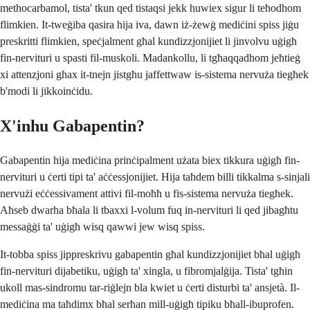
methocarbamol, tista' tkun qed tistaqsi jekk huwiex sigur li teħodhom
flimkien. It-tweġiba qasira hija iva, dawn iż-żewġ mediċini spiss jiġu
preskritti flimkien, speċjalment għal kundizzjonijiet li jinvolvu uġigħ
fin-nervituri u spasti fil-muskoli. Madankollu, li tgħaqqadhom jeħtieġ
xi attenzjoni għax it-tnejn jistgħu jaffettwaw is-sistema nervuża tiegħek
b'modi li jikkoinċidu.
X'inhu Gabapentin?
Gabapentin hija mediċina prinċipalment użata biex tikkura uġigħ fin-
nervituri u ċerti tipi ta' aċċessjonijiet. Hija taħdem billi tikkalma s-sinjali
nervużi eċċessivament attivi fil-moħħ u fis-sistema nervuża tiegħek.
Aħseb dwarha bħala li tbaxxi l-volum fuq in-nervituri li qed jibagħtu
messaġġi ta' uġigħ wisq qawwi jew wisq spiss.
It-tobba spiss jippreskrivu gabapentin għal kundizzjonijiet bħal uġigħ
fin-nervituri dijabetiku, uġigħ ta' xingla, u fibromjalġija. Tista' tgħin
ukoll mas-sindromu tar-riġlejn bla kwiet u ċerti disturbi ta' ansjetà. Il-
mediċina ma taħdimx bħal serħan mill-uġigħ tipiku bħall-ibuprofen.