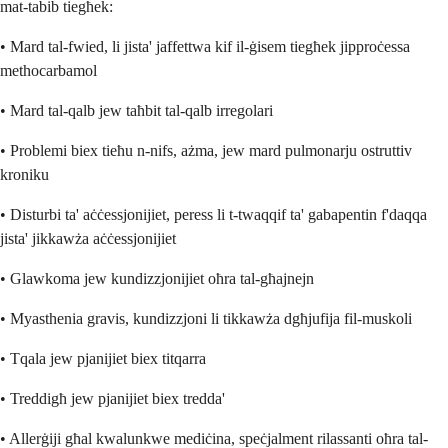
mat-tabib tiegħek:
• Mard tal-fwied, li jista' jaffettwa kif il-ġisem tiegħek jipproċessa
methocarbamol
• Mard tal-qalb jew taħbit tal-qalb irregolari
• Problemi biex tieħu n-nifs, ażma, jew mard pulmonarju ostruttiv
kroniku
• Disturbi ta' aċċessjonijiet, peress li t-twaqqif ta' gabapentin f'daqqa
jista' jikkawża aċċessjonijiet
• Glawkoma jew kundizzjonijiet oħra tal-għajnejn
• Myasthenia gravis, kundizzjoni li tikkawża dgħjufija fil-muskoli
• Tqala jew pjanijiet biex titqarra
• Treddigħ jew pjanijiet biex tredda'
• Allerġiji għal kwalunkwe mediċina, speċjalment rilassanti oħra tal-