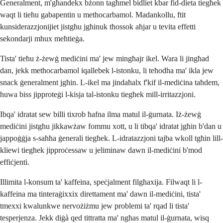
Ġeneralment, m'għandekx bżonn tagħmel bidliet kbar fid-dieta tiegħek
waqt li tieħu gabapentin u methocarbamol. Madankollu, ftit
kunsiderazzjonijiet jistgħu jgħinuk tħossok aħjar u tevita effetti
sekondarji mhux meħtieġa.
Tista' tieħu ż-żewġ mediċini ma' jew mingħajr ikel. Wara li jingħad
dan, jekk methocarbamol iqallebek l-istonku, li teħodha ma' ikla jew
snack ġeneralment jgħin. L-ikel ma jindaħalx f'kif il-mediċina taħdem,
huwa biss jipproteġi l-kisja tal-istonku tiegħek mill-irritazzjoni.
Ibqa' idratat sew billi tixrob ħafna ilma matul il-ġurnata. Iż-żewġ
mediċini jistgħu jikkawżaw fommu xott, u li tibqa' idratat jgħin b'dan u
jappoġġja s-saħħa ġenerali tiegħek. L-idratazzjoni tajba wkoll tgħin lill-
kliewi tiegħek jipproċessaw u jeliminaw dawn il-mediċini b'mod
effiċjenti.
Illimita l-konsum ta' kaffeina, speċjalment filgħaxija. Filwaqt li l-
kaffeina ma tinteraġixxix direttament ma' dawn il-mediċini, tista'
tmexxi kwalunkwe nervożiżmu jew problemi ta' rqad li tista'
tesperjenza. Jekk diġà qed tittratta ma' ngħas matul il-ġurnata, wisq