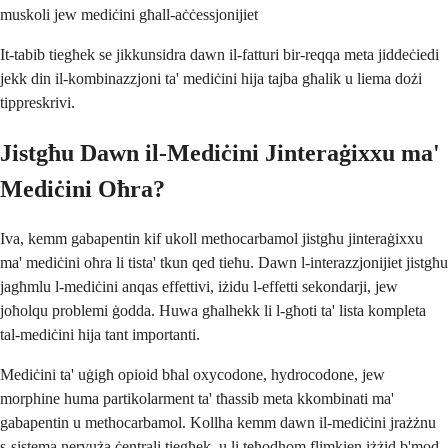
muskoli jew mediċini għall-aċċessjonijiet
It-tabib tiegħek se jikkunsidra dawn il-fatturi bir-reqqa meta jiddeċiedi
jekk din il-kombinazzjoni ta' mediċini hija tajba għalik u liema dożi
tippreskrivi.
Jistgħu Dawn il-Mediċini Jinteraġixxu ma'
Mediċini Oħra?
Iva, kemm gabapentin kif ukoll methocarbamol jistgħu jinteraġixxu
ma' mediċini oħra li tista' tkun qed tieħu. Dawn l-interazzjonijiet jistgħu
jagħmlu l-mediċini anqas effettivi, iżidu l-effetti sekondarji, jew
joħolqu problemi ġodda. Huwa għalhekk li l-għoti ta' lista kompleta
tal-mediċini hija tant importanti.
Mediċini ta' uġigħ opioid bħal oxycodone, hydrocodone, jew
morphine huma partikolarment ta' tħassib meta kkombinati ma'
gabapentin u methocarbamol. Kollha kemm dawn il-mediċini jrażżnu
s-sistema nervuża ċentrali tiegħek, u li teħodhom flimkien iżżid b'mod