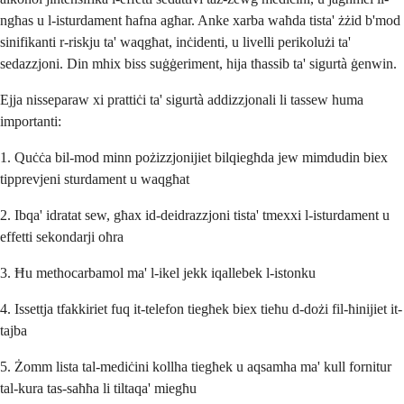
ngħas u l-isturdament ħafna agħar. Anke xarba waħda tista' żżid b'mod
sinifikanti r-riskju ta' waqgħat, inċidenti, u livelli perikolużi ta'
sedazzjoni. Din mhix biss suġġeriment, hija tħassib ta' sigurtà ġenwin.
Ejja nisseparaw xi prattiċi ta' sigurtà addizzjonali li tassew huma
importanti:
1. Quċċa bil-mod minn pożizzjonijiet bilqiegħda jew mimdudin biex
tipprevjeni sturdament u waqgħat
2. Ibqa' idratat sew, għax id-deidrazzjoni tista' tmexxi l-isturdament u
effetti sekondarji oħra
3. Ħu methocarbamol ma' l-ikel jekk iqallebek l-istonku
4. Issettja tfakkiriet fuq it-telefon tiegħek biex tieħu d-dożi fil-ħinijiet it-
tajba
5. Żomm lista tal-mediċini kollha tiegħek u aqsamha ma' kull fornitur
tal-kura tas-saħħa li tiltaqa' miegħu