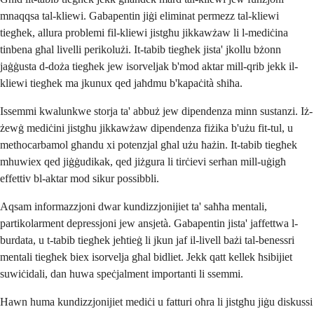
mnaqqsa tal-kliewi. Gabapentin jiġi eliminat permezz tal-kliewi
tiegħek, allura problemi fil-kliewi jistgħu jikkawżaw li l-mediċina
tinbena għal livelli perikolużi. It-tabib tiegħek jista' jkollu bżonn
jaġġusta d-doża tiegħek jew isorveljak b'mod aktar mill-qrib jekk il-
kliewi tiegħek ma jkunux qed jaħdmu b'kapaċità sħiħa.
Issemmi kwalunkwe storja ta' abbuż jew dipendenza minn sustanzi. Iż-
żewġ mediċini jistgħu jikkawżaw dipendenza fiżika b'użu fit-tul, u
methocarbamol għandu xi potenzjal għal użu ħażin. It-tabib tiegħek
mhuwiex qed jiġġudikak, qed jiżgura li tirċievi serħan mill-uġigħ
effettiv bl-aktar mod sikur possibbli.
Aqsam informazzjoni dwar kundizzjonijiet ta' saħħa mentali,
partikolarment depressjoni jew ansjetà. Gabapentin jista' jaffettwa l-
burdata, u t-tabib tiegħek jeħtieġ li jkun jaf il-livell bażi tal-benessri
mentali tiegħek biex isorvelja għal bidliet. Jekk qatt kellek ħsibijiet
suwiċidali, dan huwa speċjalment importanti li ssemmi.
Hawn huma kundizzjonijiet mediċi u fatturi oħra li jistgħu jiġu diskussi