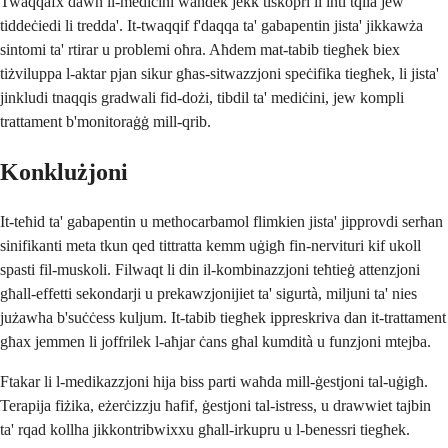
Twaqqafx dawn il-mediċini waħdek jekk tiskopri li inti tqila jew
tiddeċiedi li tredda'. It-twaqqif f'daqqa ta' gabapentin jista' jikkawża
sintomi ta' rtirar u problemi oħra. Aħdem mat-tabib tiegħek biex
tiżviluppa l-aktar pjan sikur għas-sitwazzjoni speċifika tiegħek, li jista'
jinkludi tnaqqis gradwali fid-dożi, tibdil ta' mediċini, jew kompli
trattament b'monitoraġġ mill-qrib.
Konklużjoni
It-teħid ta' gabapentin u methocarbamol flimkien jista' jipprovdi serħan
sinifikanti meta tkun qed tittratta kemm uġigħ fin-nervituri kif ukoll
spasti fil-muskoli. Filwaqt li din il-kombinazzjoni teħtieġ attenzjoni
għall-effetti sekondarji u prekawzjonijiet ta' sigurtà, miljuni ta' nies
jużawha b'suċċess kuljum. It-tabib tiegħek ippreskriva dan it-trattament
għax jemmen li joffrilek l-aħjar ċans għal kumdità u funzjoni mtejba.
Ftakar li l-medikazzjoni hija biss parti waħda mill-ġestjoni tal-uġigħ.
Terapija fiżika, eżerċizzju ħafif, ġestjoni tal-istress, u drawwiet tajbin
ta' rqad kollha jikkontribwixxu għall-irkupru u l-benessri tiegħek.