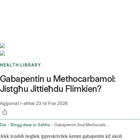
Benchmarks
Stories
FAQ
Sign up / Log in
HEALTH LIBRARY
Gabapentin u Methocarbamol:
Jistgħu Jittieħdu Flimkien?
Aġġornat l-aħħar
23 ta’ Frar 2026
Dar
Blogg dwar is-Saħħa
Gabapentin And Methocarbamol
Jekk it-tabib tiegħek ippreskrivilek kemm gabapentin kif ukoll