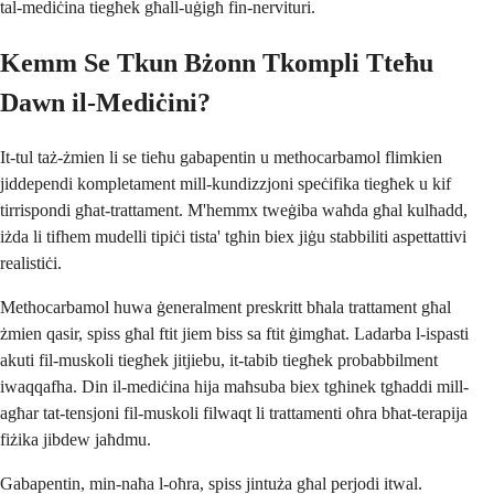
tal-mediċina tiegħek għall-uġigħ fin-nervituri.
Kemm Se Tkun Bżonn Tkompli Tteħu
Dawn il-Mediċini?
It-tul taż-żmien li se tieħu gabapentin u methocarbamol flimkien
jiddependi kompletament mill-kundizzjoni speċifika tiegħek u kif
tirrispondi għat-trattament. M'hemmx tweġiba waħda għal kulħadd,
iżda li tifhem mudelli tipiċi tista' tgħin biex jiġu stabbiliti aspettattivi
realistiċi.
Methocarbamol huwa ġeneralment preskritt bħala trattament għal
żmien qasir, spiss għal ftit jiem biss sa ftit ġimgħat. Ladarba l-ispasti
akuti fil-muskoli tiegħek jitjiebu, it-tabib tiegħek probabbilment
iwaqqafha. Din il-mediċina hija maħsuba biex tgħinek tgħaddi mill-
agħar tat-tensjoni fil-muskoli filwaqt li trattamenti oħra bħat-terapija
fiżika jibdew jaħdmu.
Gabapentin, min-naħa l-oħra, spiss jintuża għal perjodi itwal.