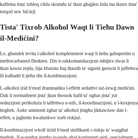
kaffeina tista' toħloq ċiklu skomdu ta' tkun għajjien iżda ma tkunx tista'
torqod sew bil-lejl.
Tista' Tixrob Alkoħol Waqt li Tieħu Dawn
il-Mediċini?
Le, għandek tevita l-alkoħol kompletament waqt li tieħu gabapentin u
methocarbamol flimkien. Din ir-rakkomandazzjoni mhijiex dwar li
tkun kawta żejda, hija bbażata fuq tħassib ta' sigurtà ġenwin li jaffettwa
lil kulħadd li jieħu din il-kombinazzjoni.
L-alkoħol iżid b'mod drammatiku l-effetti sedattivi taż-żewġ mediċini.
Dak li normalment jista' jkun tħossok ħafif ta' ngħas jista' jsir
sedazzjoni perikoluża li taffettwa n-nifs, il-koordinazzjoni, u l-koxjenza
tiegħek. Anke ammonti żgħar ta' alkoħol jistgħu jikkawżaw dan l-
effett, u jagħmlu kwalunkwe xorb riskjuż.
Il-kombinazzjoni wkoll iżżid b'mod sinifikanti r-riskju ta' waqgħat
tiegħek. Il-waqgħat jistgħu jwasslu għal korrimenti serji, speċjalment