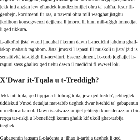
jekk inti anzjan jew għandek kundizzjonijiet oħra ta' saħħa. Ksur fil-
ġenbejn, korrimenti fir-ras, u trawmi oħra mill-waqgħat jistgħu
jkollhom konsegwenzi dejjiema li jmorru lil hinn mill-uġigħ immedjat
li qed tikkura.
L-alkoħol jista' wkoll jindaħal f'kemm dawn il-mediċini jaħdmu għall-
iskop maħsub tagħhom. Jista' jmexxi l-ispasti fil-muskoli u jista' jżid is-
sensittività tal-uġigħ fin-nervituri. Essenzjalment, ix-xorb jdgħajjef ir-
raġuni stess għaliex qed tieħu dawn il-mediċini fl-ewwel lok.
X'Dwar it-Tqala u t-Treddigħ?
Jekk inti tqila, qed tippjana li toħroġ tqila, jew qed tredda', jeħtieġlek
tiddiskuti b'mod dettaljat mat-tabib tiegħek dwar it-teħid ta' gabapentin
u methocarbamol. Dawn is-sitwazzjonijiet jeħtieġu kunsiderazzjoni bir-
reqqa tar-riskji u l-benefiċċji kemm għalik kif ukoll għat-tarbija
tiegħek.
Gabapentin jaqsam il-plaċenta u jilħaq it-tarbija tiegħek li qed