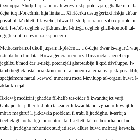
tiżviluppa. Studji fuq l-annimali wrew riskji potenzjali, għalkemm id-
dejta fuq il-bnedmin hija limitata. Xi riċerka tissuġġerixxi riskju akbar
possibbli ta' difetti fit-twelid, filwaqt li studji oħra ma sabux problemi
ċari. It-tabib tiegħek se jikkunsidra l-ħtieġa tiegħek għall-kontroll tal-
uġigħ kontra dawn ir-riskji inċerti.
Methocarbamol ukoll jaqsam il-plaċenta, u d-dejta dwar is-sigurtà waqt
it-tqala hija limitata. Huwa ġeneralment użat biss meta l-benefiċċji
jegħlbu b'mod ċar ir-riskji potenzjali għat-tarbija li qed tiżviluppa. It-
tabib tiegħek jista' jirrakkomanda trattamenti alternattivi jekk possibbli,
speċjalment matul l-ewwel trimestru meta l-iżvilupp tal-organi huwa l-
aktar kruċjali.
Iż-żewġ mediċini jgħaddu fil-ħalib tas-sider fi kwantitajiet varji.
Gabapentin jidher fil-ħalib tas-sider fi kwantitajiet żgħar, u filwaqt li
mhux magħruf li jikkawża problemi fi trabi li jreddgħu, it-tarbija
tiegħek għandha tiġi mmonitorjata. L-effetti ta' methocarbamol fuq
trabi li jreddgħu mhumiex studjati sew, allura huwa meħtieġ kawtela.