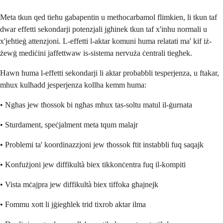
Meta tkun qed tieħu gabapentin u methocarbamol flimkien, li tkun taf
dwar effetti sekondarji potenzjali jgħinek tkun taf x'inhu normali u
x'jeħtieġ attenzjoni. L-effetti l-aktar komuni huma relatati ma' kif iż-
żewġ mediċini jaffettwaw is-sistema nervuża ċentrali tiegħek.
Hawn huma l-effetti sekondarji li aktar probabbli tesperjenza, u ftakar,
mhux kulħadd jesperjenza kollha kemm huma:
• Ngħas jew tħossok bi ngħas mhux tas-soltu matul il-ġurnata
• Sturdament, speċjalment meta tqum malajr
• Problemi ta' koordinazzjoni jew tħossok ftit instabbli fuq saqajk
• Konfużjoni jew diffikultà biex tikkonċentra fuq il-kompiti
• Vista mċajpra jew diffikultà biex tiffoka għajnejk
• Fommu xott li jġiegħlek trid tixrob aktar ilma