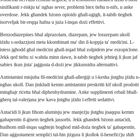
sinifikanti r-riskju ta' ngħas sever, problemi biex tieħu n-nifs, u anke
overdose. Jekk għandek bżonn opioids għall-uġigħ, it-tabib tiegħek
isorveljak bir-reqqa ħafna u juża l-inqas dożi effettivi.
Benzodiazepines bħal alprazolam, diazepam, jew lorazepam ukoll
iżidu s-sedazzjoni meta kkombinati ma' din il-koppja ta' mediċini. L-
istess jgħodd għal mediċini għall-irqad bħal zolpidem jew eszopiclone.
Jekk qed tieħu xi waħda minn dawn, it-tabib tiegħek jeħtieġ li jkun jaf
sabiex ikun jista' jaġġusta d-dożi jew jikkunsidra alternattivi.
Antistamini misjuba fil-mediċini għall-allerġiji u l-kesħa jistgħu jżidu n-
ngħas ukoll. Dan jinkludi kemm antistamini preskritti kif ukoll prodotti
mingħajr riċetta bħal diphenhydramine. Anke supplimenti erbali bħall-
għerq tal-valerjana jew kava jistgħu jżidu l-effetti sedattivi.
Antaċidi li jkun fihom aluminju jew manjeżju jistgħu jnaqqsu kemm
gabapentin il-ġisem tiegħek jassorbi. Jekk għandek bżonn antaċidi,
ħudhom mill-inqas sagħtejn bogħod mid-doża tiegħek ta' gabapentin.
Dan aġġustament sempliċi tal-ħin jiżgura li jkollok il-benefiċċju sħiħ