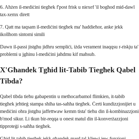
6. Aħżen il-mediċini tiegħek f'post frisk u niexef 'il bogħod mid-dawl
tax-xemx dirett
7. Qatt ma taqsam il-mediċini tiegħek ma' ħaddieħor, anke jekk
ikollhom sintomi simili
Dawn il-passi jistgħu jidhru sempliċi, iżda verament inaqqsu r-riskju ta'
problemi u jgħinu l-mediċini jaħdmu kif maħsub.
X'Għandek Tgħid lit-Tabib Tiegħek Qabel
Tibda?
Qabel tibda tieħu gabapentin u methocarbamol flimkien, it-tabib
tiegħek jeħtieġ stampa sħiħa tas-saħħa tiegħek. Ċerti kundizzjonijiet u
mediċini oħra jistgħu jaffettwaw kemm tista' tieħu din il-kombinazzjoni
b'mod sikur. Li tkun bir-reqqa u onest matul din il-konverżazzjoni
tipproteġi s-saħħa tiegħek.
Għid lit-tabib tiegħek jekk għandek mard tal-kliewi jew funzjoni