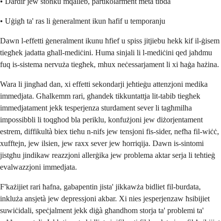
• Dardir jew stonku mqalleb, partikolarment meta tibda
• Uġigħ ta' ras li ġeneralment ikun ħafif u temporanju
Dawn l-effetti ġeneralment ikunu ħfief u spiss jitjiebu hekk kif il-ġisem
tiegħek jadatta għall-mediċini. Huma sinjali li l-mediċini qed jaħdmu
fuq is-sistema nervuża tiegħek, mhux neċessarjament li xi ħaġa ħażina.
Wara li jingħad dan, xi effetti sekondarji jeħtieġu attenzjoni medika
immedjata. Għalkemm rari, għandek tikkuntattja lit-tabib tiegħek
immedjatament jekk tesperjenza sturdament sever li tagħmilha
impossibbli li toqgħod bla periklu, konfużjoni jew diżorjentament
estrem, diffikultà biex tieħu n-nifs jew tensjoni fis-sider, nefħa fil-wiċċ,
xufftejn, jew ilsien, jew raxx sever jew ħorriqija. Dawn is-sintomi
jistgħu jindikaw reazzjoni allerġika jew problema aktar serja li teħtieġ
evalwazzjoni immedjata.
F'każijiet rari ħafna, gabapentin jista' jikkawża bidliet fil-burdata,
inkluża ansjetà jew depressjoni akbar. Xi nies jesperjenzaw ħsibijiet
suwiċidali, speċjalment jekk diġà għandhom storja ta' problemi ta'