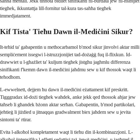
saħħa mentali. Jekk tinnota bidliet sinifikanti fil-burdata jew fil-ħsibijiet
tiegħek, ikkuntattja lill-fornitur tal-kura tas-saħħa tiegħek
immedjatament.
Kif Tista' Tieħu Dawn il-Mediċini Sikur?
It-teħid ta' gabapentin u methocarbamol b'mod sikur jinvolvi aktar milli
sempliċement issegwi l-istruzzjonijiet tad-dożaġġ fuq il-flixkun. Id-
drawwiet u l-għażliet ta' kuljum tiegħek jistgħu jagħmlu differenza
sinifikanti f'kemm dawn il-mediċini jaħdmu sew u kif tħossok waqt li
teħodhom.
L-ewwelnett, dejjem ħu dawn il-mediċini eżattament kif preskritt.
Tigggradax id-dożi tiegħek waħdek, anke jekk qed tħossok aħjar jew
taħseb li għandek bżonn aktar serħan. Gabapentin, b'mod partikolari,
jeħtieġ li jiżdied u jitnaqqas gradwalment biex jaħdem sew u jevita
sintomi ta' rtirar.
Evita l-alkoħol kompletament waqt li tieħu din il-kombinazzjoni. L-
alkoħol jintensifika l-effetti sedattivi taż-żewġ mediċini, u jagħmel il-