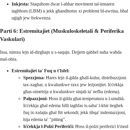
Inkjesta:
Staqsihom dwar l-aħħar moviment tal-imsaren
tagħhom (LBM) u jekk għandhomx xi problemi bl-awrina, bħal
uġigħ jew frekwenza.
Parti 6: Estremitajiet (Muskuloskeletali & Periferika
Vaskulari)
Issa, nimxu lejn id-dirgħajn u s-saqajn. Dejjem qabbel naħa waħda
mal-oħra.
Estremitajiet ta' Fuq u t'Isfel:
Spezzjona:
Ħares lejn il-ġilda għall-kulur, distribuzzjoni
tax-xagħar, u kwalunkwe raxx jew leżjonijiet. Iċċekkja
għas-simetrija u kwalunkwe sinjali ta' nefħa (edema).
Palpazzjoni:
Ħoss il-ġilda għat-temperatura u l-umdità.
Iċċekkja għal edema billi tagħfas is-saba' l-kbir tiegħek
fuq ix-xulajta għal ftit sekondi; jekk tibqa' indentazzjoni,
hija edema ta' "pitting".
Iċċekkja l-Polzi Periferiċi:
Ħoss il-polzi periferiċi b'mod