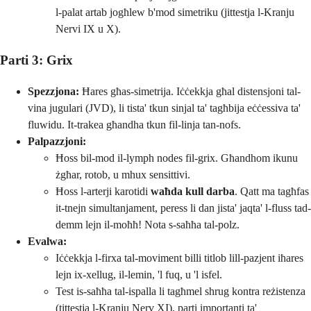
l-palat artab jogħlew b'mod simetriku (jittestja l-Kranju
Nervi IX u X).
Parti 3: Grix
Spezzjona:
Ħares għas-simetrija. Iċċekkja għal distensjoni tal-
vina jugulari (JVD), li tista' tkun sinjal ta' tagħbija eċċessiva ta'
fluwidu. It-trakea għandha tkun fil-linja tan-nofs.
Palpazzjoni:
Ħoss bil-mod il-lymph nodes fil-grix. Għandhom ikunu
żgħar, rotob, u mhux sensittivi.
Ħoss l-arterji karotidi
waħda kull darba
. Qatt ma tagħfas
it-tnejn simultanjament, peress li dan jista' jaqta' l-fluss tad-
demm lejn il-moħħ! Nota s-saħħa tal-polz.
Evalwa:
Iċċekkja l-firxa tal-moviment billi titlob lill-pazjent iħares
lejn ix-xellug, il-lemin, 'l fuq, u 'l isfel.
Test is-saħħa tal-ispalla li tagħmel shrug kontra reżistenza
(tittestja l-Kranju Nerv XI), parti importanti ta'