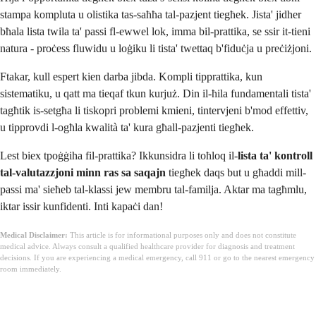
stampa kompluta u olistika tas-saħħa tal-pazjent tiegħek. Jista' jidher
bħala lista twila ta' passi fl-ewwel lok, imma bil-prattika, se ssir it-tieni
natura - proċess fluwidu u loġiku li tista' twettaq b'fiduċja u preċiżjoni.
Ftakar, kull espert kien darba jibda. Kompli tipprattika, kun
sistematiku, u qatt ma tieqaf tkun kurjuż. Din il-ħila fundamentali tista'
tagħtik is-setgħa li tiskopri problemi kmieni, tintervjeni b'mod effettiv,
u tipprovdi l-ogħla kwalità ta' kura għall-pazjenti tiegħek.
Lest biex tpoġġiha fil-prattika? Ikkunsidra li toħloq il-
lista ta' kontroll
tal-valutazzjoni minn ras sa saqajn
tiegħek daqs but u għaddi mill-
passi ma' sieħeb tal-klassi jew membru tal-familja. Aktar ma tagħmlu,
iktar issir kunfidenti. Inti kapaċi dan!
Medical Disclaimer:
This article is for informational purposes only and does not constitute
medical advice. Always consult a qualified healthcare provider for diagnosis and treatment
decisions. If you are experiencing a medical emergency, call 911 or go to the nearest emergency
room immediately.