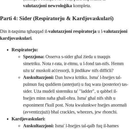
valutazzjoni newroloġika
kompleta.
Parti 4: Sider (Respiratorju & Kardjovaskulari)
Din it-taqsima tgħaqqad il-
valutazzjoni respiratorja
u l-
valutazzjoni
kardjovaskulari
.
Respiratorju:
Spezzjona:
Osserva s-sider għal żieda u tnaqqis
simetriku. Nota r-rata, ir-ritmu, u l-fond tan-nifs. Hemm
użu ta' muskoli aċċessorji, li jindikaw nifs diffiċli?
Auskultazzjoni:
Dan huwa kritiku. Isma' l-ħsejjes tal-
pulmun fuq quddiem (anterjuri) u fuq wara (posterior) tas-
sider. Uża mudell sistemiku ta' "ladder", u qabbel il-
ħsejjes minn naħa għall-oħra. Isma' għal nifs sħiħ u
esponiment f'kull post. Nota kwalunkwe ħsejjes anormali
(avventizzjużi) bħal crackles, wheezes, jew rhonchi.
Kardjovaskulari:
Auskultazzjoni:
Isma' l-ħsejjes tal-qalb fuq il-ħames