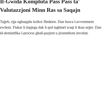
Il-Gwida Kompluta Pass Pass ta'
Valutazzjoni Minn Ras sa Saqajn
Tajjeb, ejja ngħaqqdu kollox flimkien. Dan huwa l-avveniment
ewlieni. Ftakar li tispjega dak li qed tagħmel waqt li tkun sejjer. Dan
id-demistifika l-proċess għall-pazjent u jżommhom involuti.