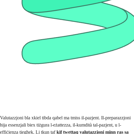
Valutazzjoni bla xkiel tibda qabel ma tmiss il-pazjent. Il-preparazzjoni
hija essenzjali biex tiżgura l-eżattezza, il-kumdità tal-pazjent, u l-
effiċjenza tiegħek. Li tkun taf
kif twettaq valutazzjoni minn ras sa