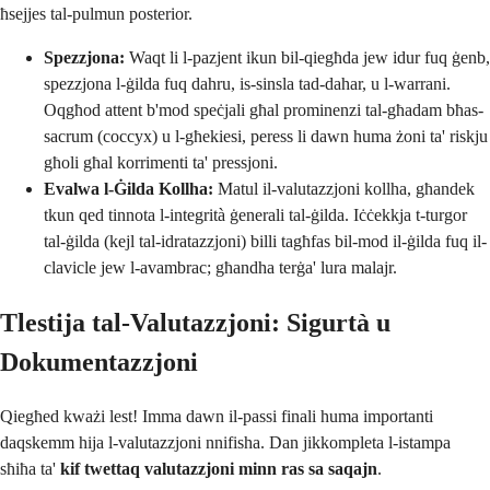
ħsejjes tal-pulmun posterior.
Spezzjona:
Waqt li l-pazjent ikun bil-qiegħda jew idur fuq ġenb,
spezzjona l-ġilda fuq dahru, is-sinsla tad-dahar, u l-warrani.
Oqgħod attent b'mod speċjali għal prominenzi tal-għadam bħas-
sacrum (coccyx) u l-għekiesi, peress li dawn huma żoni ta' riskju
għoli għal korrimenti ta' pressjoni.
Evalwa l-Ġilda Kollha:
Matul il-valutazzjoni kollha, għandek
tkun qed tinnota l-integrità ġenerali tal-ġilda. Iċċekkja t-turgor
tal-ġilda (kejl tal-idratazzjoni) billi tagħfas bil-mod il-ġilda fuq il-
clavicle jew l-avambrac; għandha terġa' lura malajr.
Tlestija tal-Valutazzjoni: Sigurtà u
Dokumentazzjoni
Qiegħed kważi lest! Imma dawn il-passi finali huma importanti
daqskemm hija l-valutazzjoni nnifisha. Dan jikkompleta l-istampa
sħiħa ta'
kif twettaq valutazzjoni minn ras sa saqajn
.