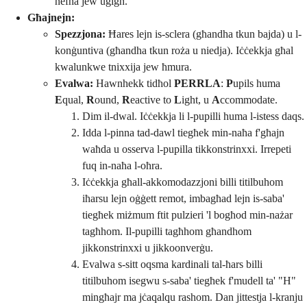
nefħa jew uġigħ.
Għajnejn:
Spezzjona:
Ħares lejn is-sclera (għandha tkun bajda) u l-
konġuntiva (għandha tkun roża u niedja). Iċċekkja għal
kwalunkwe tnixxija jew ħmura.
Evalwa:
Hawnhekk tidħol
PERRLA
:
P
upils huma
E
qual,
R
ound,
R
eactive to
L
ight, u
A
ccommodate.
Dim il-dwal. Iċċekkja li l-pupilli huma l-istess daqs.
Idda l-pinna tad-dawl tiegħek min-naħa f'għajn
waħda u osserva l-pupilla tikkonstrinxxi. Irrepeti
fuq in-naħa l-oħra.
Iċċekkja għall-akkomodazzjoni billi titilbuhom
iħarsu lejn oġġett remot, imbagħad lejn is-saba'
tiegħek miżmum ftit pulzieri 'l bogħod min-nażar
tagħhom. Il-pupilli tagħhom għandhom
jikkonstrinxxi u jikkoonverġu.
Evalwa s-sitt oqsma kardinali tal-ħars billi
titilbuhom isegwu s-saba' tiegħek f'mudell ta' "H"
mingħajr ma jċaqalqu rashom. Dan jittestja l-kranju