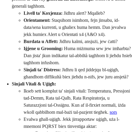
ġenerali tagħhom.
Livell ta' Koxjenza:
Jidhru alert? Mqalleb?
Orientament:
Staqsihom isimhom, fejn jinsabu, id-
data/sena kurrenti, u għaliex huma hemm. Dan jevalwa
jekk humiex Alert u Orientati x4 (A&O x4).
Burdata u Affett:
Jidhru kalmi, ansjużi, jew ċatti?
Iġjene u Grooming:
Huma miżmuma sew jew imħarbta?
Dan jista' jkun indikatur tal-abbiltà tagħhom li jieħdu ħsieb
tagħhom infushom.
Sinjali ta' Distress:
Jidhru li qed jiddejqu bl-uġigħ,
għandhom diffikultà biex jieħdu n-nifs, jew juru ansjetà?
Sinjali Vitali & Uġigħ:
Ikseb sett komplut ta' sinjali vitali: Temperatura, Pressjoni
tad-Demm, Rata tal-Qalb, Rata Respiratorja, u
Saturazzjoni tal-Ossiġnu. Kun af il-firxiet normali, iżda
wkoll qabbilhom mal-bażi tal-pazjent tiegħek.
sors
Evalwa għall-uġigħ. Jekk jirrapportaw uġigħ, uża l-
mnemoni PQRST biex tinvestiga aktar: