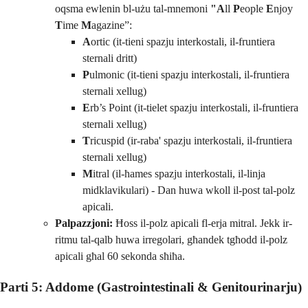
oqsma ewlenin bl-użu tal-mnemoni
"A
ll
P
eople
E
njoy
T
ime
M
agazine”:
A
ortic (it-tieni spazju interkostali, il-fruntiera
sternali dritt)
P
ulmonic (it-tieni spazju interkostali, il-fruntiera
sternali xellug)
E
rb’s Point (it-tielet spazju interkostali, il-fruntiera
sternali xellug)
T
ricuspid (ir-raba' spazju interkostali, il-fruntiera
sternali xellug)
M
itral (il-ħames spazju interkostali, il-linja
midklavikulari) - Dan huwa wkoll il-post tal-polz
apicali.
Palpazzjoni:
Ħoss il-polz apicali fl-erja mitral. Jekk ir-
ritmu tal-qalb huwa irregolari, għandek tgħodd il-polz
apicali għal 60 sekonda sħiħa.
Parti 5: Addome (Gastrointestinali & Genitourinarju)