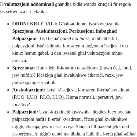
Il-
valutazzjoni addominali
għandha bidla waħda kruċjali fir-regola
fis-sekwenza tat-tekniki.
ORDNI KRUĊJALI:
Għall-addome, is-sekwenza hija
Spezzjona, Auskultazzjoni, Perkussjoni, imbagħad
Palpazzjoni
. Trid tisma'
qabel ma tmiss
, minħabba li l-
palpazzjoni tista' tistimula l-imsaren u tiġġenera ħsejjes li ma
kinux hemm qabel, u dan iwassal għal valutazzjoni mhux
preċiża.
Spezzjona:
Ħares lejn il-kontorn tal-addome (huwa ċatt, tond,
jew mifdu)? Iċċekkja għal kwalunkwe ċikatriċi, raxx, jew
pulsazzjonijiet viżibbli.
Auskultazzjoni:
Isma' l-ħsejjes tal-imsaren fl-erba' kwadranti
(RUQ, LUQ, RLQ, LLQ). Huma normali, iperattivi, jew
ipoattivi?
Palpazzjoni:
Uża l-kuxxinetti tas-swaba' tiegħek biex twettaq
palpazzjoni ħafifa fl-erba' kwadranti. Ħoss għal kwalunkwe
uġigħ, ebusija, jew massa ovvja. Staqsih lill-pazjent jekk qed
jesperjenza xi uġigħ qabel ma tibda, u ħalli dik l-erja għall-aħħar.