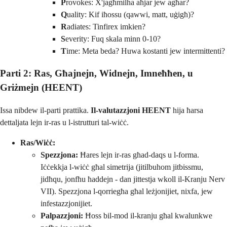
P
rovokes: X'jagħmilha aħjar jew agħar?
Q
uality: Kif iħossu (qawwi, matt, uġigħ)?
R
adiates: Tinfirex imkien?
S
everity: Fuq skala minn 0-10?
T
ime: Meta beda? Huwa kostanti jew intermittenti?
Parti 2: Ras, Għajnejn, Widnejn, Imneħħen, u
Griżmejn (HEENT)
Issa nibdew il-parti prattika.
Il-valutazzjoni HEENT
hija ħarsa
dettaljata lejn ir-ras u l-istrutturi tal-wiċċ.
Ras/Wiċċ:
Spezzjona:
Ħares lejn ir-ras għad-daqs u l-forma.
Iċċekkja l-wiċċ għal simetrija (jitilbuhom jitbissmu,
jidħqu, jonfħu ħaddejn - dan jittestja wkoll il-Kranju Nerv
VII). Spezzjona l-qorriegħa għal leżjonijiet, nixfa, jew
infestazzjonijiet.
Palpazzjoni:
Ħoss bil-mod il-kranju għal kwalunkwe