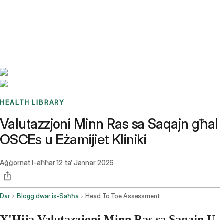
Benchmarks
Stories
FAQ
Sign up / Log in
HEALTH LIBRARY
Valutazzjoni Minn Ras sa Saqajn għal
OSCEs u Eżamijiet Kliniki
Aġġornat l-aħħar
12 ta’ Jannar 2026
Dar
Blogg dwar is-Saħħa
Head To Toe Assessment
X'Hija Valutazzjoni Minn Ras sa Saqajn U