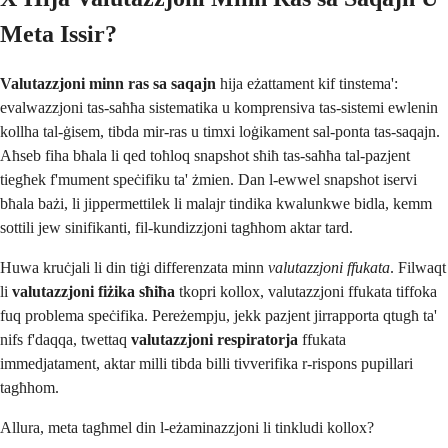
Meta Issir?
Valutazzjoni minn ras sa saqajn
hija eżattament kif tinstema':
evalwazzjoni tas-saħħa sistematika u komprensiva tas-sistemi ewlenin
kollha tal-ġisem, tibda mir-ras u timxi loġikament sal-ponta tas-saqajn.
Aħseb fiha bħala li qed toħloq snapshot sħiħ tas-saħħa tal-pazjent
tiegħek f'mument speċifiku ta' żmien. Dan l-ewwel snapshot iservi
bħala bażi, li jippermettilek li malajr tindika kwalunkwe bidla, kemm
sottili jew sinifikanti, fil-kundizzjoni tagħhom aktar tard.
Huwa kruċjali li din tiġi differenzata minn
valutazzjoni ffukata
. Filwaqt
li
valutazzjoni fiżika sħiħa
tkopri kollox, valutazzjoni ffukata tiffoka
fuq problema speċifika. Pereżempju, jekk pazjent jirrapporta qtugħ ta'
nifs f'daqqa, twettaq
valutazzjoni respiratorja
ffukata
immedjatament, aktar milli tibda billi tivverifika r-rispons pupillari
tagħhom.
Allura, meta tagħmel din l-eżaminazzjoni li tinkludi kollox?