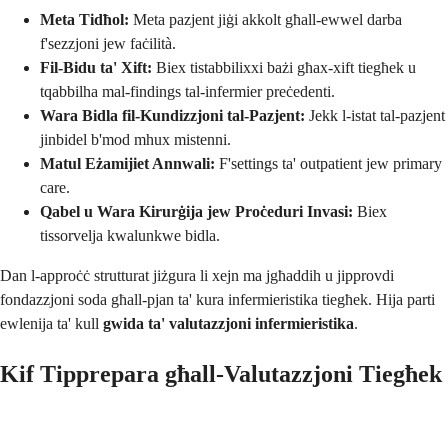
Meta Tidħol:
Meta pazjent jiġi akkolt għall-ewwel darba
f'sezzjoni jew faċilità.
Fil-Bidu ta' Xift:
Biex tistabbilixxi bażi għax-xift tiegħek u
tqabbilha mal-findings tal-infermier preċedenti.
Wara Bidla fil-Kundizzjoni tal-Pazjent:
Jekk l-istat tal-pazjent
jinbidel b'mod mhux mistenni.
Matul Eżamijiet Annwali:
F'settings ta' outpatient jew primary
care.
Qabel u Wara Kirurġija jew Proċeduri Invasi:
Biex
tissorvelja kwalunkwe bidla.
Dan l-approċċ strutturat jiżgura li xejn ma jgħaddih u jipprovdi
fondazzjoni soda għall-pjan ta' kura infermieristika tiegħek. Hija parti
ewlenija ta' kull
gwida ta' valutazzjoni infermieristika
.
Kif Tipprepara għall-Valutazzjoni Tiegħek