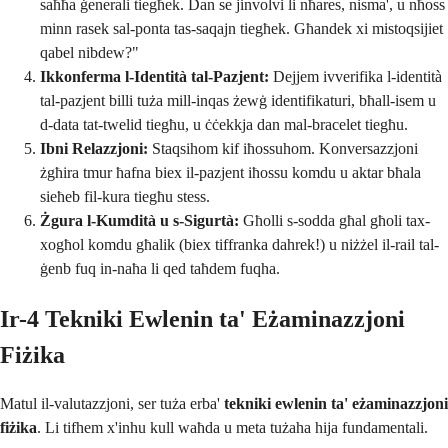
saħħa ġenerali tiegħek. Dan se jinvolvi li nħares, nisma', u nħoss
minn rasek sal-ponta tas-saqajn tiegħek. Għandek xi mistoqsijiet
qabel nibdew?"
Ikkonferma l-Identità tal-Pazjent:
Dejjem ivverifika l-identità
tal-pazjent billi tuża mill-inqas żewġ identifikaturi, bħall-isem u
d-data tat-twelid tiegħu, u ċċekkja dan mal-bracelet tiegħu.
Ibni Relazzjoni:
Staqsihom kif iħossuhom. Konversazzjoni
żgħira tmur ħafna biex il-pazjent iħossu komdu u aktar bħala
sieħeb fil-kura tiegħu stess.
Żgura l-Kumdità u s-Sigurtà:
Għolli s-sodda għal għoli tax-
xogħol komdu għalik (biex tiffranka dahrek!) u niżżel il-rail tal-
ġenb fuq in-naħa li qed taħdem fuqha.
Ir-4 Tekniki Ewlenin ta' Eżaminazzjoni
Fiżika
Matul il-valutazzjoni, ser tuża erba'
tekniki ewlenin ta' eżaminazzjoni
fiżika
. Li tifhem x'inhu kull waħda u meta tużaha hija fundamentali.