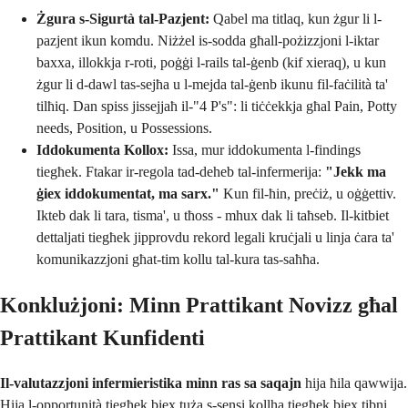
Żgura s-Sigurtà tal-Pazjent:
Qabel ma titlaq, kun żgur li l-
pazjent ikun komdu. Niżżel is-sodda għall-pożizzjoni l-iktar
baxxa, illokkja r-roti, poġġi l-rails tal-ġenb (kif xieraq), u kun
żgur li d-dawl tas-sejħa u l-mejda tal-ġenb ikunu fil-faċilità ta'
tilħiq. Dan spiss jissejjaħ il-"4 P's": li tiċċekkja għal Pain, Potty
needs, Position, u Possessions.
Iddokumenta Kollox:
Issa, mur iddokumenta l-findings
tiegħek. Ftakar ir-regola tad-deheb tal-infermerija:
"Jekk ma
ġiex iddokumentat, ma sarx."
Kun fil-ħin, preċiż, u oġġettiv.
Ikteb dak li tara, tisma', u tħoss - mhux dak li taħseb. Il-kitbiet
dettaljati tiegħek jipprovdu rekord legali kruċjali u linja ċara ta'
komunikazzjoni għat-tim kollu tal-kura tas-saħħa.
Konklużjoni: Minn Prattikant Novizz għal
Prattikant Kunfidenti
Il-valutazzjoni infermieristika minn ras sa saqajn
hija ħila qawwija.
Hija l-opportunità tiegħek biex tuża s-sensi kollha tiegħek biex tibni