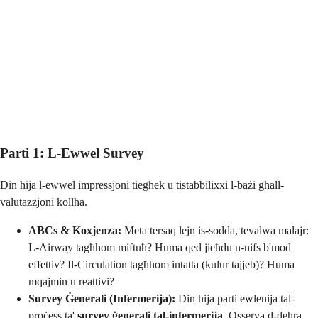
Parti 1: L-Ewwel Survey
Din hija l-ewwel impressjoni tiegħek u tistabbilixxi l-bażi għall-
valutazzjoni kollha.
ABCs & Koxjenza:
Meta tersaq lejn is-sodda, tevalwa malajr:
L-Airway tagħhom miftuħ? Huma qed jieħdu n-nifs b'mod
effettiv? Il-Circulation tagħhom intatta (kulur tajjeb)? Huma
mqajmin u reattivi?
Survey Ġenerali (Infermerija):
Din hija parti ewlenija tal-
proċess ta'
survey ġenerali tal-infermerija
. Osserva d-dehra