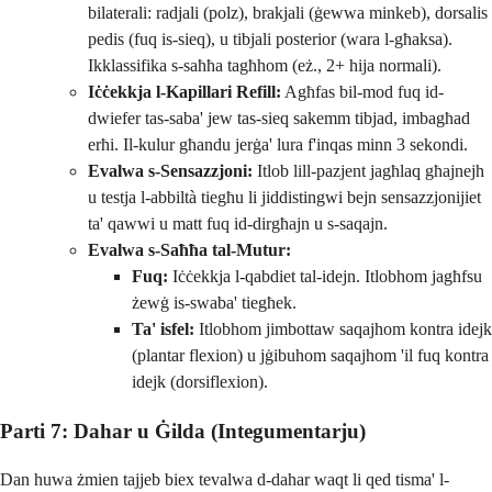
bilaterali: radjali (polz), brakjali (ġewwa minkeb), dorsalis
pedis (fuq is-sieq), u tibjali posterior (wara l-għaksa).
Ikklassifika s-saħħa tagħhom (eż., 2+ hija normali).
Iċċekkja l-Kapillari Refill:
Agħfas bil-mod fuq id-
dwiefer tas-saba' jew tas-sieq sakemm tibjad, imbagħad
erħi. Il-kulur għandu jerġa' lura f'inqas minn 3 sekondi.
Evalwa s-Sensazzjoni:
Itlob lill-pazjent jagħlaq għajnejh
u testja l-abbiltà tiegħu li jiddistingwi bejn sensazzjonijiet
ta' qawwi u matt fuq id-dirgħajn u s-saqajn.
Evalwa s-Saħħa tal-Mutur:
Fuq:
Iċċekkja l-qabdiet tal-idejn. Itlobhom jagħfsu
żewġ is-swaba' tiegħek.
Ta' isfel:
Itlobhom jimbottaw saqajhom kontra idejk
(plantar flexion) u jġibuhom saqajhom 'il fuq kontra
idejk (dorsiflexion).
Parti 7: Dahar u Ġilda (Integumentarju)
Dan huwa żmien tajjeb biex tevalwa d-dahar waqt li qed tisma' l-