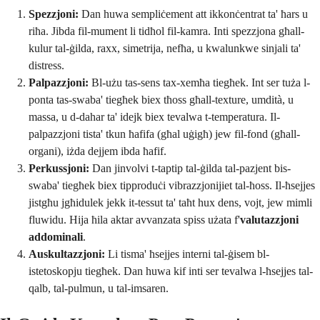
Spezzjoni:
Dan huwa sempliċement att ikkonċentrat ta' ħars u
riħa. Jibda fil-mument li tidħol fil-kamra. Inti spezzjona għall-
kulur tal-ġilda, raxx, simetrija, nefħa, u kwalunkwe sinjali ta'
distress.
Palpazzjoni:
Bl-użu tas-sens tax-xemħa tiegħek. Int ser tuża l-
ponta tas-swaba' tiegħek biex tħoss għall-texture, umdità, u
massa, u d-dahar ta' idejk biex tevalwa t-temperatura. Il-
palpazzjoni tista' tkun ħafifa (għal uġigħ) jew fil-fond (għall-
organi), iżda dejjem ibda ħafif.
Perkussjoni:
Dan jinvolvi t-taptip tal-ġilda tal-pazjent bis-
swaba' tiegħek biex tipproduċi vibrazzjonijiet tal-ħoss. Il-ħsejjes
jistgħu jgħidulek jekk it-tessut ta' taħt hux dens, vojt, jew mimli
fluwidu. Hija ħila aktar avvanzata spiss użata f'
valutazzjoni
addominali
.
Auskultazzjoni:
Li tisma' ħsejjes interni tal-ġisem bl-
istetoskopju tiegħek. Dan huwa kif inti ser tevalwa l-ħsejjes tal-
qalb, tal-pulmun, u tal-imsaren.