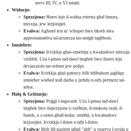
nervi III, IV, u VI intatti.
Widnejn:
Spezzjona:
Ħares lejn il-widna esterna għal ħmura,
tnixxija, jew leżjonijiet.
Evalwa:
Agħmel test ta' whisper biex tikseb idea
approssimattiva tal-aċutezza tas-smigħ tagħhom.
Imnieħen:
Spezzjona:
Iċċekkja għas-simetrija u kwalunkwe tnixxija
viżibbli. Uża l-pinna tad-dawl tiegħek biex tħares lejn
devjazzjoni tas-settum jew polipi.
Evalwa:
Iċċekkja għal patency billi titilbuhom jagħlqu
imnieħer wieħed kull darba u jieħdu n-nifs permezz tal-
ieħor.
Ħalq & Griżmejn:
Spezzjona:
Poġġi l-ingwanti. Uża l-pinna tad-dawl
tiegħek biex tispezzjona x-xufftejn, il-mukoża orali, il-
ħanek, u s-snien għall-kulur, umdità, u kwalunkwe
leżjonijiet. Iċċekkja l-ilsien u taħt l-ilsien.
Evalwa:
Itlob lill-pazjent jgħid "ahh" u osserva l-uvula u