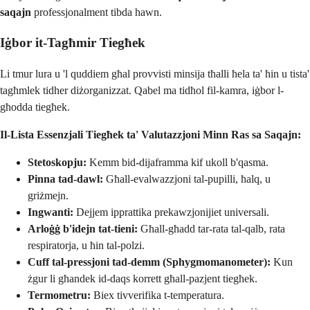
saqajn
professjonalment tibda hawn.
Iġbor it-Tagħmir Tiegħek
Li tmur lura u 'l quddiem għal provvisti minsija tħalli ħela ta' ħin u tista'
tagħmlek tidher diżorganizzat. Qabel ma tidħol fil-kamra, iġbor l-
għodda tiegħek.
Il-Lista Essenzjali Tiegħek ta' Valutazzjoni Minn Ras sa Saqajn:
Stetoskopju:
Kemm bid-dijaframma kif ukoll b'qasma.
Pinna tad-dawl:
Għall-evalwazzjoni tal-pupilli, ħalq, u
griżmejn.
Ingwanti:
Dejjem ipprattika prekawzjonijiet universali.
Arloġġ b'idejn tat-tieni:
Għall-għadd tar-rata tal-qalb, rata
respiratorja, u ħin tal-polzi.
Cuff tal-pressjoni tad-demm (Sphygmomanometer):
Kun
żgur li għandek id-daqs korrett għall-pazjent tiegħek.
Termometru:
Biex tivverifika t-temperatura.