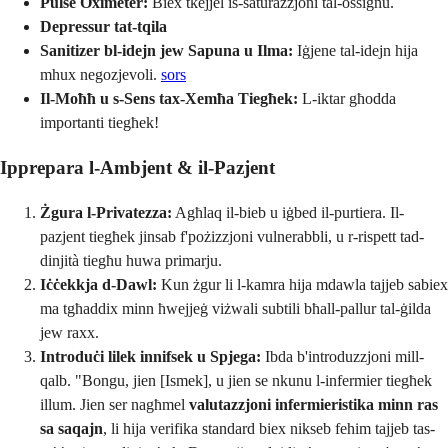
Pulse Oximeter:
Biex tkejjel is-saturazzjoni tal-ossiġnu.
Depressur tat-tqila
Sanitizer bl-idejn jew Sapuna u Ilma:
Iġjene tal-idejn hija
mhux negozjevoli.
sors
Il-Moħħ u s-Sens tax-Xemħa Tiegħek:
L-iktar għodda
importanti tiegħek!
Ipprepara l-Ambjent & il-Pazjent
Żgura l-Privatezza:
Agħlaq il-bieb u iġbed il-purtiera. Il-
pazjent tiegħek jinsab f'pożizzjoni vulnerabbli, u r-rispett tad-
dinjità tiegħu huwa primarju.
Iċċekkja d-Dawl:
Kun żgur li l-kamra hija mdawla tajjeb sabiex
ma tgħaddix minn ħwejjeġ viżwali subtili bħall-pallur tal-ġilda
jew raxx.
Introduċi lilek innifsek u Spjega:
Ibda b'introduzzjoni mill-
qalb. "Bongu, jien [Ismek], u jien se nkunu l-infermier tiegħek
illum. Jien ser nagħmel
valutazzjoni infermieristika minn ras
sa saqajn
, li hija verifika standard biex nikseb fehim tajjeb tas-