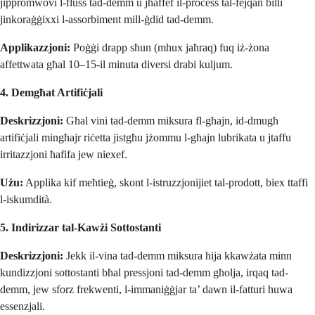
jippromwovi l-fluss tad-demm u jħaffef il-proċess tal-fejqan billi
jinkoraġġixxi l-assorbiment mill-ġdid tad-demm.
Applikazzjoni:
Poġġi drapp sħun (mhux jaħraq) fuq iż-żona
affettwata għal 10–15-il minuta diversi drabi kuljum.
4. Demgħat Artifiċjali
Deskrizzjoni:
Għal vini tad-demm miksura fl-għajn, id-dmugħ
artifiċjali mingħajr riċetta jistgħu jżommu l-għajn lubrikata u jtaffu
irritazzjoni ħafifa jew niexef.
Użu:
Applika kif meħtieġ, skont l-istruzzjonijiet tal-prodott, biex ttaffi
l-iskumdità.
5. Indirizzar tal-Kawżi Sottostanti
Deskrizzjoni:
Jekk il-vina tad-demm miksura hija kkawżata minn
kundizzjoni sottostanti bħal pressjoni tad-demm għolja, irqaq tad-
demm, jew sforz frekwenti, l-immaniġġjar ta’ dawn il-fatturi huwa
essenzjali.