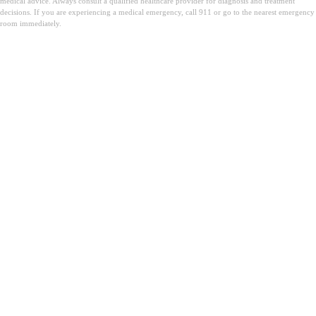
medical advice. Always consult a qualified healthcare provider for diagnosis and treatment
decisions. If you are experiencing a medical emergency, call 911 or go to the nearest emergency
room immediately.