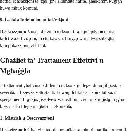
ħafifa, sensazzjoni ta’ tqal, jew skumdità ħafifa, għalkemm l-uġigħ
huwa mhux komuni.
5. L-ebda Indeboliment tal-Viżjoni
Deskrizzjoni:
Vina tad-demm miksura fl-għajn tipikament ma
taffettwax il-viżjoni, ma tikkawżax ħruġ, jew ma twassalx għal
kumplikazzjonijiet fit-tul.
Għażliet ta’ Trattament Effettivi u
Mgħaġġla
It-trattament għal vina tad-demm miksura jiddependi fuq il-post, is-
severità, u l-kawża sottostanti. Filwaqt li l-biċċa l-kbira tal-każi,
speċjalment fl-għajn, jissolvew waħedhom, ċerti miżuri jistgħu jgħinu
biex iħaffu l-fejqan u jtaffu l-iskumdità.
1. Mistrieħ u Osservazzjoni
Deskrizzjoni:
Għal vini tad-demm miksura minuri, partikolarment fl-