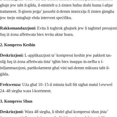
għajn jew taħt il-ġilda, il-mistrieħ u ż-żmien ħafna drabi huma l-aħjar
trattament. Il-ġisem jerġa’ jassorbi d-demm imnixxija fi żmien ġimgħa
jew tnejn mingħajr ebda intervent speċifiku.
Rakkomandazzjoni:
Evita li togħrok għajnek jew li tagħmel pressjoni
fuq iż-żona affettwata biex tevita aktar ħsara.
2. Kompress Kesħin
Deskrizzjoni:
L-applikazzjoni ta’ kompressi kesħin jew pakkett tas-
silġ fuq iż-żona affettwata tista’ tgħin biex tnaqqas in-nefħa u l-
infjammazzjoni, partikolarment għal vini tad-demm miksura taħt il-
ġilda.
Frekwenza:
Uża għal 10–15-il minuta kull ftit sigħat matul l-ewwel
24–48 siegħa wara l-korriment.
3. Kompress Sħun
Deskrizzjoni:
Wara 48 siegħa, li tibdel għal kompressi sħun jista’