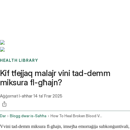
Benchmarks
Stories
FAQ
Sign up / Log in
HEALTH LIBRARY
Kif tfejjaq malajr vini tad-demm
miksura fl-għajn?
Aġġornat l-aħħar
14 ta’ Frar 2025
Dar
Blogg dwar is-Saħħa
How To Heal Broken Blood Vessels In The Eye Fast
Vvini tad-demm miksura fl-għajn, imsejħa emorraġija subkonġuntivali,