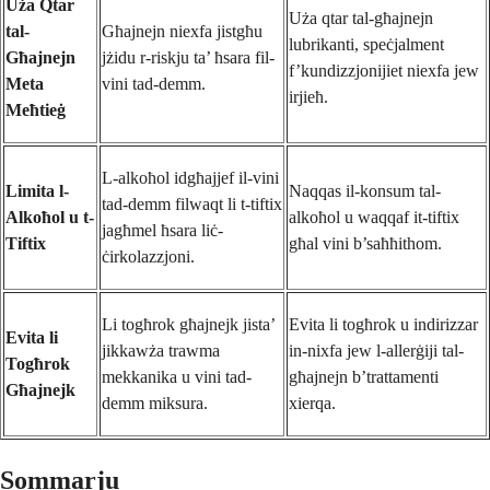
Uża Qtar
Uża qtar tal-għajnejn
tal-
Għajnejn niexfa jistgħu
lubrikanti, speċjalment
Għajnejn
jżidu r-riskju ta’ ħsara fil-
f’kundizzjonijiet niexfa jew
Meta
vini tad-demm.
irjieħ.
Meħtieġ
L-alkoħol idgħajjef il-vini
Limita l-
Naqqas il-konsum tal-
tad-demm filwaqt li t-tiftix
Alkoħol u t-
alkoħol u waqqaf it-tiftix
jagħmel ħsara liċ-
Tiftix
għal vini b’saħħithom.
ċirkolazzjoni.
Li togħrok għajnejk jista’
Evita li togħrok u indirizzar
Evita li
jikkawża trawma
in-nixfa jew l-allerġiji tal-
Togħrok
mekkanika u vini tad-
għajnejn b’trattamenti
Għajnejk
demm miksura.
xierqa.
Sommarju