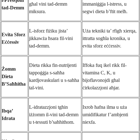
l-Pressjoni
għal vini tad-demm
immaniġġja l-istress, u
tad-Demm
miksura.
segwi dieta b’ftit melħ.
L-isforz fiżiku jista’
Uża tekniki ta’ rfigħ xierqa,
Evita Sforz
jikkawża ħsara fil-vini
ittratta sogħla kronika, u
Eċċessiv
tad-demm.
evita sforz eċċessiv.
Dieta rikka fin-nutrijenti
Iffoka fuq ikel rikk fil-
Żomm
tappoġġja s-saħħa
vitamina C, K, u
Dieta
kardjovaskulari u s-saħħa
bijoflavonojdi għal
B’Saħħitha
tal-vini.
ċirkolazzjoni aħjar.
L-idratazzjoni tgħin
Ixrob ħafna ilma u uża
Ibqa’
iżżomm il-vini tad-demm
umidifikatur f’ambjenti
Idrata
u t-tessuti b’saħħithom.
niexfa.