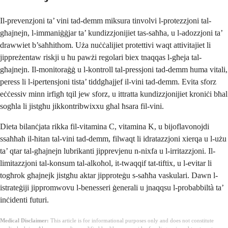
Il-prevenzjoni ta’ vini tad-demm miksura tinvolvi l-protezzjoni tal-
għajnejn, l-immaniġġjar ta’ kundizzjonijiet tas-saħħa, u l-adozzjoni ta’
drawwiet b’saħħithom. Uża nuċċalijiet protettivi waqt attivitajiet li
jippreżentaw riskji u ħu pawżi regolari biex tnaqqas l-għeja tal-
għajnejn. Il-monitoraġġ u l-kontroll tal-pressjoni tad-demm huma vitali,
peress li l-ipertensjoni tista’ tiddgħajjef il-vini tad-demm. Evita sforz
eċċessiv minn irfigħ tqil jew sforz, u ittratta kundizzjonijiet kroniċi bħal
sogħla li jistgħu jikkontribwixxu għal ħsara fil-vini.
Dieta bilanċjata rikka fil-vitamina C, vitamina K, u bijoflavonojdi
ssaħħaħ il-ħitan tal-vini tad-demm, filwaqt li idratazzjoni xierqa u l-użu
ta’ qtar tal-għajnejn lubrikanti jipprevjenu n-nixfa u l-irritazzjoni. Il-
limitazzjoni tal-konsum tal-alkoħol, it-twaqqif tat-tiftix, u l-evitar li
togħrok għajnejk jistgħu aktar jipproteġu s-saħħa vaskulari. Dawn l-
istrateġiji jippromwovu l-benesseri ġenerali u jnaqqsu l-probabbiltà ta’
inċidenti futuri.
Medical Disclaimer:
This article is for informational purposes only and does not constitute