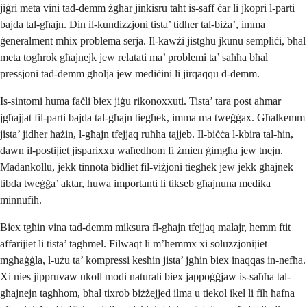
jiġri meta vini tad-demm żgħar jinkisru taħt is-saff ċar li jkopri l-parti
bajda tal-għajn. Din il-kundizzjoni tista’ tidher tal-biża’, imma
ġeneralment mhix problema serja. Il-kawżi jistgħu jkunu sempliċi, bħal
meta togħrok għajnejk jew relatati ma’ problemi ta’ saħħa bħal
pressjoni tad-demm għolja jew mediċini li jirqaqqu d-demm.
Is-sintomi huma faċli biex jiġu rikonoxxuti. Tista’ tara post aħmar
jgħajjat fil-parti bajda tal-għajn tiegħek, imma ma tweġġax. Għalkemm
jista’ jidher ħażin, l-għajn tfejjaq ruħha tajjeb. Il-biċċa l-kbira tal-ħin,
dawn il-postijiet jisparixxu waħedhom fi żmien ġimgħa jew tnejn.
Madankollu, jekk tinnota bidliet fil-viżjoni tiegħek jew jekk għajnek
tibda tweġġa’ aktar, huwa importanti li tikseb għajnuna medika
minnufih.
Biex tgħin vina tad-demm miksura fl-għajn tfejjaq malajr, hemm ftit
affarijiet li tista’ tagħmel. Filwaqt li m’hemmx xi soluzzjonijiet
mgħaġġla, l-użu ta’ kompressi kesħin jista’ jgħin biex inaqqas in-nefħa.
Xi nies jippruvaw ukoll modi naturali biex jappoġġjaw is-saħħa tal-
għajnejn tagħhom, bħal tixrob biżżejjed ilma u tiekol ikel li fih ħafna