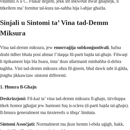
vitamini A u C. Ftakar dejjem, jekk int inkwetat dwar għajnejk, li
titkellem ma’ fornitur tal-kura tas-saħħa hija l-aħjar għażla.
Sinjali u Sintomi ta’ Vina tad-Demm
Miksura
Vina tad-demm miksura, jew
emorraġija subkonġuntivali
, ħafna
drabi tidher bħala post aħmar f’daqqa fil-parti bajda tal-għajn. Filwaqt
li tipikament hija bla ħsara, tista’ tkun allarmanti minħabba d-dehra
tagħha. Vini tad-demm miksura oħra fil-ġisem, bħal dawk taħt il-ġilda,
jistgħu jikkawżaw sintomi differenti.
1. Ħmura fl-Għajn
Deskrizzjoni:
Fil-każ ta’ vina tad-demm miksura fl-għajn, tiżviluppa
tikek ħomor jgħajjat jew ħamrani fuq is-sclera (il-parti bajda tal-għajn).
Il-ħmura ġeneralment ma tinxteredx u tibqa’ limitata.
Sintomi Assoċjati:
Normalment ma jkun hemm l-ebda uġigħ, ħakk,