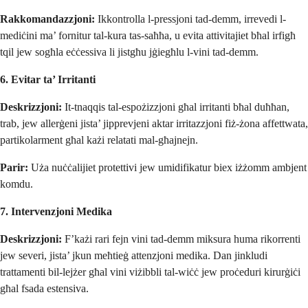
Rakkomandazzjoni:
Ikkontrolla l-pressjoni tad-demm, irrevedi l-
mediċini ma’ fornitur tal-kura tas-saħħa, u evita attivitajiet bħal irfigħ
tqil jew sogħla eċċessiva li jistgħu jġiegħlu l-vini tad-demm.
6. Evitar ta’ Irritanti
Deskrizzjoni:
It-tnaqqis tal-espożizzjoni għal irritanti bħal duħħan,
trab, jew allerġeni jista’ jipprevjeni aktar irritazzjoni fiż-żona affettwata,
partikolarment għal każi relatati mal-għajnejn.
Parir:
Uża nuċċalijiet protettivi jew umidifikatur biex iżżomm ambjent
komdu.
7. Intervenzjoni Medika
Deskrizzjoni:
F’każi rari fejn vini tad-demm miksura huma rikorrenti
jew severi, jista’ jkun meħtieġ attenzjoni medika. Dan jinkludi
trattamenti bil-lejżer għal vini viżibbli tal-wiċċ jew proċeduri kirurġiċi
għal fsada estensiva.