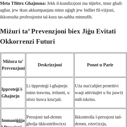
Meta Tfittex Għajnuna:
Jekk il-kundizzjoni ma titjiebx, tmur għall-
agħar, jew tkun akkumpanjata minn uġigħ jew bidliet fil-viżjoni,
ikkonsulta professjonist tal-kura tas-saħħa minnufih.
Miżuri ta’ Prevenzjoni biex Jiġu Evitati
Okkorrenzi Futuri
Miżura ta’
Deskrizzjoni
Ponot u Parir
Prevenzjoni
Li tipproteġi l-għajnejn
Uża nuċċalijiet protettivi
Ipproteġi l-
minn trawma, irritanti, u
waqt attivitajiet u ħu pawżi
Għajnejn
sforz huwa kruċjali.
mill-iskrins.
Pressjoni tad-demm
Ikkontrolla l-pressjoni tad-
Immaniġġja
għolja tikkontribwixxi
demm, eżerċizzja,