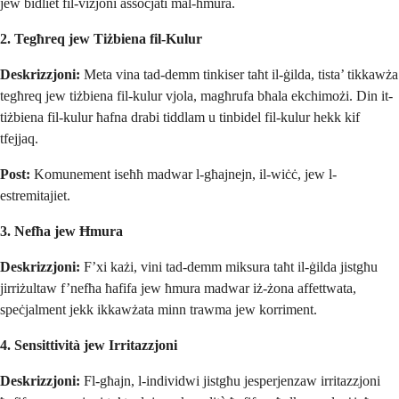
jew bidliet fil-viżjoni assoċjati mal-ħmura.
2. Tegħreq jew Tiżbiena fil-Kulur
Deskrizzjoni:
Meta vina tad-demm tinkiser taħt il-ġilda, tista’ tikkawża
tegħreq jew tiżbiena fil-kulur vjola, magħrufa bħala ekchimożi. Din it-
tiżbiena fil-kulur ħafna drabi tiddlam u tinbidel fil-kulur hekk kif
tfejjaq.
Post:
Komunement iseħħ madwar l-għajnejn, il-wiċċ, jew l-
estremitajiet.
3. Nefħa jew Ħmura
Deskrizzjoni:
F’xi każi, vini tad-demm miksura taħt il-ġilda jistgħu
jirriżultaw f’nefħa ħafifa jew ħmura madwar iż-żona affettwata,
speċjalment jekk ikkawżata minn trawma jew korriment.
4. Sensittività jew Irritazzjoni
Deskrizzjoni:
Fl-għajn, l-individwi jistgħu jesperjenzaw irritazzjoni