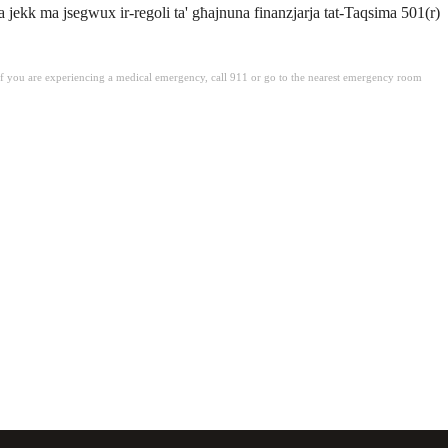
xxa jekk ma jsegwux ir-regoli ta' għajnuna finanzjarja tat-Taqsima 501(r)
. If you are experiencing a medical emergency, call 911 or go to the nearest emergency room