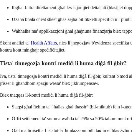
Ibgħat l-ittra direttament għal kwistjonijiet dettaljati (ħlasijiet do
Użaha bħala cheat sheet għas-sejħa bit-tikketti speċifiċi u l-punti 
Waħħalha ma' applikazzjoni għal għajnuna finanzjarja biex tappoġ
Skont analiżi ta'
Health Affairs
, nies li jnegozjaw b'evidenza speċifika
kontra kont mingħajr speċifiċitajiet.
Tista' tinnegozja kontri mediċi li huma diġà fil-ġbir?
Iva, tista' tinnegozja kontri mediċi li huma diġà fil-ġbir, kultant b'mod a
jfisser li għandhom spazju wiesa' biex jikkumpensaw.
Biex tnaqqas il-kontri mediċi li huma diġà fil-ġbir:
Staqsi għal ftehim ta' "ħallas għal tħassir" (bil-miktub) fejn l-aġe
Offri settlement ta' somma waħda ta' 25% sa 50% tal-ammont ori
Qatt ma tirrisettja l-istatut ta' limitazzjoni billi tagħmel ħlas żgħ