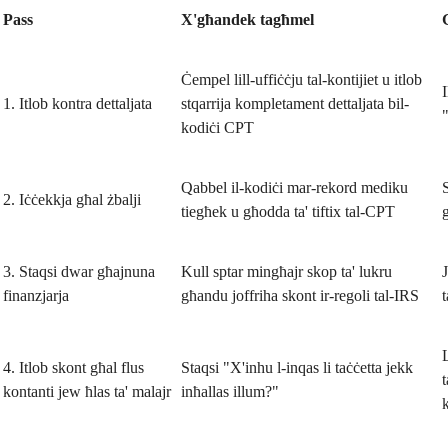
Pass
X'għandek tagħmel
Ċempel lill-uffiċċju tal-kontijiet u itlob
I
1. Itlob kontra dettaljata
stqarrija kompletament dettaljata bil-
kodiċi CPT
Qabbel il-kodiċi mar-rekord mediku
2. Iċċekkja għal żbalji
tiegħek u għodda ta' tiftix tal-CPT
3. Staqsi dwar għajnuna
Kull sptar mingħajr skop ta' lukru
finanzjarja
għandu joffriha skont ir-regoli tal-IRS
t
L
4. Itlob skont għal flus
Staqsi "X'inhu l-inqas li taċċetta jekk
kontanti jew ħlas ta' malajr
inħallas illum?"