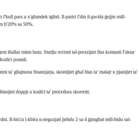
b f'kull pass u x'għandek tgħid. Il-pariri f'din il-gwida ġejjin mill-
hom b'20% sa 50%.
ent iħallas minn butu. Studju reċenti tal-prezzijiet flus kontanti f'aktar
kodiċi postali.
ammi ta' għajnuna finanzjarja, skontijiet għal ħlas ta' malajr u pjanijiet ta'
lasijiet doppji u kodiċi ta' proċedura skorretti.
ordni. Il-biċċa l-kbira n-negozjati jieħdu 2 sa 4 ġimgħat mill-bidu sal-