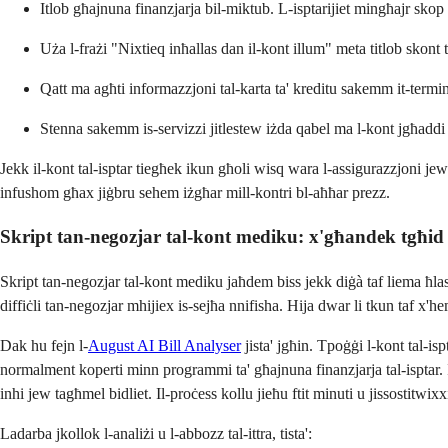
Itlob għajnuna finanzjarja bil-miktub. L-isptarijiet mingħajr sko
Uża l-frażi "Nixtieq inħallas dan il-kont illum" meta titlob skont t
Qatt ma agħti informazzjoni tal-karta ta' kreditu sakemm it-termi
Stenna sakemm is-servizzi jitlestew iżda qabel ma l-kont jgħaddi
Jekk il-kont tal-isptar tiegħek ikun għoli wisq wara l-assigurazzjoni jew
infushom għax jiġbru sehem iżgħar mill-kontri bl-aħħar prezz.
Skript tan-negozjar tal-kont mediku: x'għandek tgħid
Skript tan-negozjar tal-kont mediku jaħdem biss jekk diġà taf liema ħlas
diffiċli tan-negozjar mhijiex is-sejħa nnifisha. Hija dwar li tkun taf x'h
Dak hu fejn l-
August AI Bill Analyser
jista' jgħin. Tpoġġi l-kont tal-isp
normalment koperti minn programmi ta' għajnuna finanzjarja tal-isptar. Imba
inhi jew tagħmel bidliet. Il-proċess kollu jieħu ftit minuti u jissostitwix
Ladarba jkollok l-analiżi u l-abbozz tal-ittra, tista':