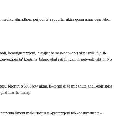
ejn mediku għandhom perjodi ta' rappurtar aktar qosra minn dejn ieħor.
li, koassigurazzjoni, ħlasijiet barra n-netwerk) aktar milli fuq il-
-konverżjoni ta' kontri ta' bilanċ għal rati fi ħdan in-netwerk taħt in-No
aqqsu l-kontri b'60% jew aktar. Il-kontri diġà mibgħuta għall-ġbir spiss
ħal ħlas ta' malajr.
, ippreżenta ilment mal-uffiċċju tal-protezzjoni tal-konsumatur tal-