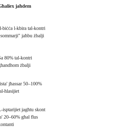
Għaliex jaħdem
l-biċċa l-kbira tal-kontri
"sommarji" jaħbu żbalji
Sa 80% tal-kontri
għandhom żbalji
Jista' jħassar 50–100%
al-ħlasijiet
-isptarijiet jagħtu skont
ta' 20–60% għal flus
kontanti