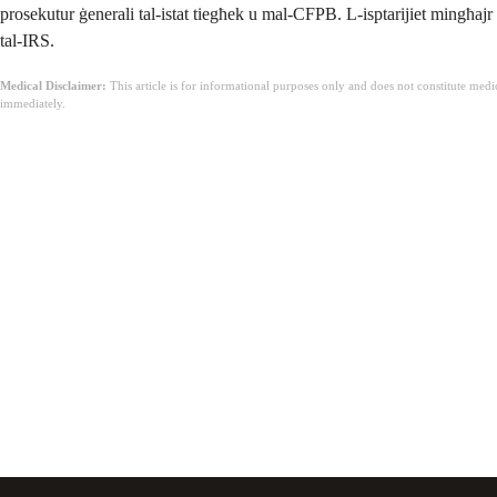
prosekutur ġenerali tal-istat tiegħek u mal-CFPB. L-isptarijiet mingħajr s
tal-IRS.
Medical Disclaimer:
This article is for informational purposes only and does not constitute med
immediately.