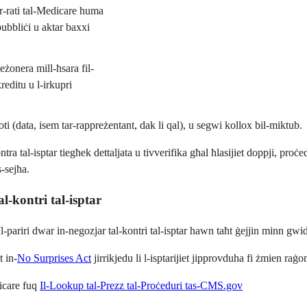
Ir-rati tal-Medicare huma
pubbliċi u aktar baxxi
eżonera mill-ħsara fil-
reditu u l-irkupri
oti (data, isem tar-rappreżentant, dak li qal), u segwi kollox bil-miktub.
kontra tal-isptar tiegħek dettaljata u tivverifika għal ħlasijiet doppji, proċe
-sejħa.
l-kontri tal-isptar
l-pariri dwar in-negozjar tal-kontri tal-isptar hawn taħt ġejjin minn gwi
t in-
No Surprises Act
jirrikjedu li l-isptarijiet jipprovduha fi żmien raġo
dicare fuq
Il-Lookup tal-Prezz tal-Proċeduri tas-CMS.gov