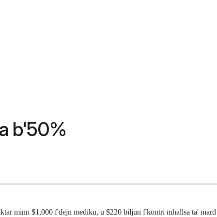
sha b'50%
aktar minn $1,000 f'dejn mediku, u $220 biljun f'kontri mħallsa ta' mard