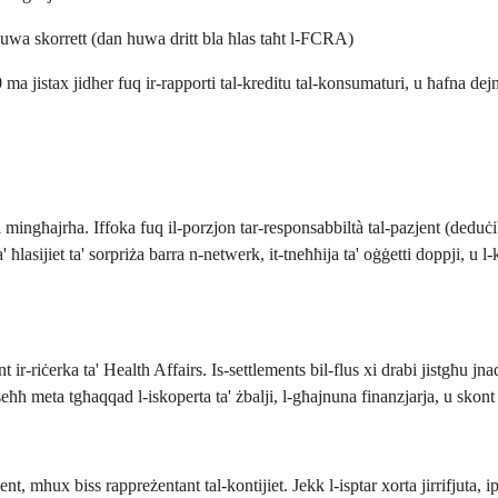
huwa skorrett (dan huwa dritt bla ħlas taħt l-FCRA)
 ma jistax jidher fuq ir-rapporti tal-kreditu tal-konsumaturi, u ħafna d
mingħajrha. Iffoka fuq il-porzjon tar-responsabbiltà tal-pazjent (deduċibb
 ħlasijiet ta' sorpriża barra n-netwerk, it-tneħħija ta' oġġetti doppji, u l
ir-riċerka ta' Health Affairs. Is-settlements bil-flus xi drabi jistgħu jn
ħħ meta tgħaqqad l-iskoperta ta' żbalji, l-għajnuna finanzjarja, u skont g
zjent, mhux biss rappreżentant tal-kontijiet. Jekk l-isptar xorta jirrifjuta