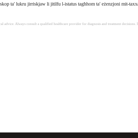
kop ta' lukru jirriskjaw li jitilfu l-istatus tagħhom ta' eżenzjoni mit-ta
ical advice. Always consult a qualified healthcare provider for diagnosis and treatment decisions