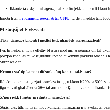
Ikkontesta d-dejn mal-aġenziji tal-kreditu jekk temmen li l-kont 
Innota li taħt
regolamenti aġġornati tal-CFPB
, id-dejn mediku taħt $500
Mistoqsijiet Frekwenti
Tista' tinnegozja kontri mediċi jekk għandek assigurazzjoni?
Iva. In-negozjar huwa effettiv bl-istess mod ma' assigurazzjoni kif ukoll 
porzjon imħallas mill-assiguratur. Ir-rebħiet komuni jinkludu t-tnaqqis ta'
Surprises Act.
Kemm tista' tipikament tiffranka fuq kontru tal-isptar?
Il-biċċa l-kbira n-negozjati b'suċċess inaqqsu l-kont b'20% sa 50%, skont 
jiġu solvuti għal 25% sa 50% tal-ammont oriġinali. L-akbar tiffrankar ise
X'jiġri jekk l-isptar jirrifjuta li jinnegozja?
Staqsi biex titla' fil-livell. Itlob konsulent finanzjarju jew avukat tal-pa