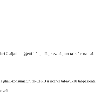
duri żbaljati, u oġġetti 'l fuq mill-prezz tal-punt ta' referenza tal-
da għall-konsumaturi tal-CFPB u riċerka tal-avukati tal-pazjenti.
nevoli