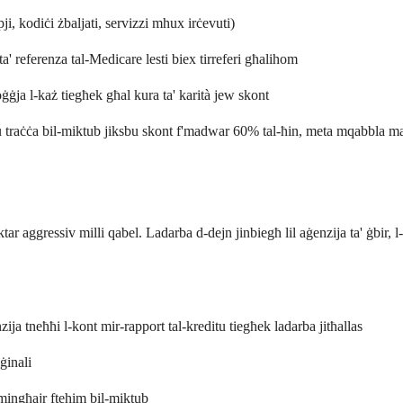
ppji, kodiċi żbaljati, servizzi mhux irċevuti)
ta' referenza tal-Medicare lesti biex tirreferi għalihom
ġja l-każ tiegħek għal kura ta' karità jew skont
 u traċċa bil-miktub jiksbu skont f'madwar 60% tal-ħin, meta mqabbla ma
ktar aggressiv milli qabel. Ladarba d-dejn jinbiegħ lil aġenzija ta' ġbir, 
nzija tneħħi l-kont mir-rapport tal-kreditu tiegħek ladarba jitħallas
ġinali
ir mingħajr ftehim bil-miktub