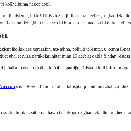
ntri kollha huma negozjabbli.
a milli mistenni, inkluż kif issib żbalji fil-kontra tiegħek, x'għandek titlo
 l-azzjonijiet jgħinu lill-biċċa l-kbira tal-nies inaqqsu l-kontra tagħ
bbli
zjent ikollux assigurazzjoni tas-saħħa, politiki tal-isptar, u kemm il-pazj
jiet għal servizz partikolari aktar minn 10 darbiet ogħla fi ħdan l-istess 
ntri jitħallsu malajr. Għalhekk, ħafna sptarijiet fl-Istati Uniti joffru progr
 America
sab li 80% tal-kontri kollha tal-isptar għandhom żbalji, inklużi ħ
ċess strutturat. Is-sitt passi hawn taħt ikopru x'għandek titlob u f'liema 