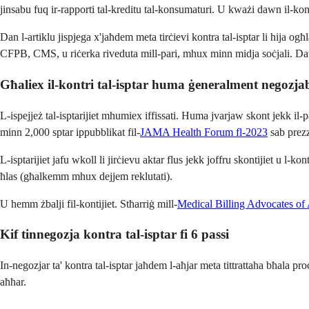
jinsabu fuq ir-rapporti tal-kreditu tal-konsumaturi. U kważi dawn il-ko
Dan l-artiklu jispjega x'jaħdem meta tirċievi kontra tal-isptar li hija ogħl
CFPB, CMS, u riċerka riveduta mill-pari, mhux minn midja soċjali. Dawn
Għaliex il-kontri tal-isptar huma ġeneralment negozja
L-ispejjeż tal-isptarijiet mhumiex iffissati. Huma jvarjaw skont jekk il-pa
minn 2,000 sptar ippubblikat fil-
JAMA Health Forum fl-2023
sab prezzi
L-isptarijiet jafu wkoll li jirċievu aktar flus jekk joffru skontijiet u l-ko
ħlas (għalkemm mhux dejjem reklutati).
U hemm żbalji fil-kontijiet. Stħarriġ mill-
Medical Billing Advocates of
Kif tinnegozja kontra tal-isptar fi 6 passi
In-negozjar ta' kontra tal-isptar jaħdem l-aħjar meta tittrattaha bħala pro
aħħar.