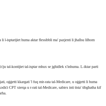
l-isptarijiet huma aktar flessibbli ma' pazjenti li jħallsu lilhom
ju tal-kontijiet tal-isptar mhux se jgħidlek x'inhuma. L-iktar parti
ljati, oġġetti kkargati 'l fuq mir-rata tal-Medicare, u oġġetti li huma
odiċi CPT xierqa u r-rati tal-Medicare, sabiex inti tista' tibgħatha kif
arha.