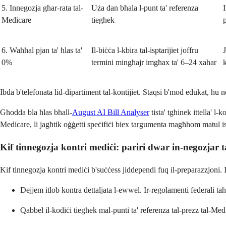
5. Innegozja għar-rata tal-
Uża dan bħala l-punt ta' referenza
Medicare
tiegħek
6. Waħħal pjan ta' ħlas ta'
Il-biċċa l-kbira tal-isptarijiet joffru
J
0%
termini mingħajr imgħax ta' 6–24 xahar
k
Ibda b'telefonata lid-dipartiment tal-kontijiet. Staqsi b'mod edukat, ħu n
Għodda bla ħlas bħall-
August AI Bill Analyser
tista' tgħinek ittella' l-
Medicare, li jagħtik oġġetti speċifiċi biex targumenta magħhom matul is
Kif tinnegozja kontri mediċi: pariri dwar in-negozjar ta
Kif tinnegozja kontri mediċi b'suċċess jiddependi fuq il-preparazzjoni. I
Dejjem itlob kontra dettaljata l-ewwel. Ir-regolamenti federali taħ
Qabbel il-kodiċi tiegħek mal-punti ta' referenza tal-prezz tal-Me