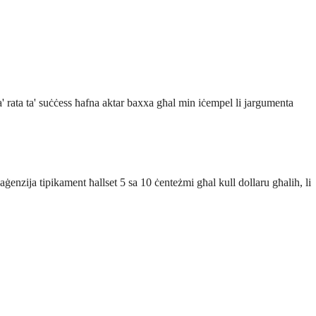
' rata ta' suċċess ħafna aktar baxxa għal min iċempel li jargumenta
l-aġenzija tipikament ħallset 5 sa 10 ċenteżmi għal kull dollaru għalih, li