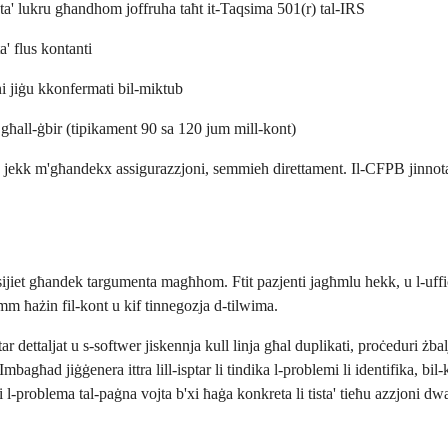
p ta' lukru għandhom joffruha taħt it-Taqsima 501(r) tal-IRS
a' flus kontanti
ni jiġu kkonfermati bil-miktub
 għall-ġbir (tipikament 90 sa 120 jum mill-kont)
 jekk m'għandekx assigurazzjoni, semmieh direttament. Il-CFPB jinnota li 
ijiet għandek targumenta magħhom. Ftit pazjenti jagħmlu hekk, u l-uffiċċ
emm ħażin fil-kont u kif tinnegozja d-tilwima.
tar dettaljat u s-softwer jiskennja kull linja għal duplikati, proċeduri żba
għad jiġġenera ittra lill-isptar li tindika l-problemi li identifika, bil-k
xi l-problema tal-paġna vojta b'xi ħaġa konkreta li tista' tieħu azzjoni dw