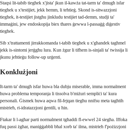
Staqsi lit-tabib tiegħek x'jista' jkun il-kawża tat-tarm ta' dmugħ isfar
tiegħek u x'testijiet, jekk hemm, li teħtieġ. Skond is-sitwazzjoni
tiegħek, it-testijiet jistgħu jinkludu testijiet tad-demm, studji ta'
immaġini, jew endoskopija biex tħares ġewwa l-passaġġ diġestiv
tiegħek.
Sib x'trattamenti jirrakkomanda t-tabib tiegħek u x'għandek tagħmel
jekk is-sintomi jerġgħu lura. Kun żgur li tifhem is-sinjali ta' twissija li
jkunu jeħtieġu follow-up urġenti.
Konklużjoni
It-tarm ta' dmugħ isfar huwa bla dubju miserable, imma normalment
huwa problema temporanja li tissolva b'miżuri sempliċi ta' kura
personali. Ġismek huwa aqwa fil-fejqan tiegħu nnifsu meta tagħtih
mistrieħ, ri-idratazzjoni ġentili, u ħin.
Ftakar li l-agħar parti normalment tgħaddi fl-ewwel 24 siegħa. Iffoka
fuq passi żgħar, maniġġabbli bħal xorb ta' ilma, mistrieħ f'pożizzjoni