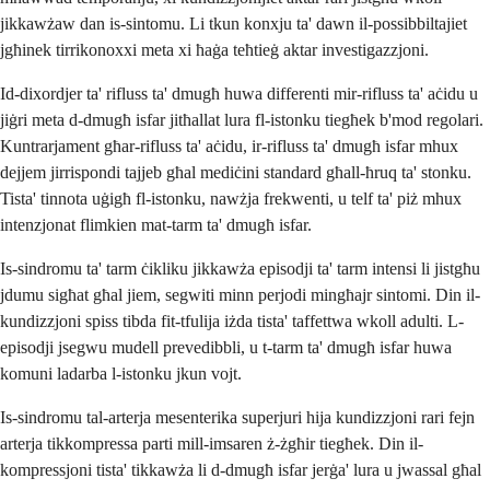
jikkawżaw dan is-sintomu. Li tkun konxju ta' dawn il-possibbiltajiet
jgħinek tirrikonoxxi meta xi ħaġa teħtieġ aktar investigazzjoni.
Id-dixordjer ta' rifluss ta' dmugħ huwa differenti mir-rifluss ta' aċidu u
jiġri meta d-dmugħ isfar jitħallat lura fl-istonku tiegħek b'mod regolari.
Kuntrarjament għar-rifluss ta' aċidu, ir-rifluss ta' dmugħ isfar mhux
dejjem jirrispondi tajjeb għal mediċini standard għall-ħruq ta' stonku.
Tista' tinnota uġigħ fl-istonku, nawżja frekwenti, u telf ta' piż mhux
intenzjonat flimkien mat-tarm ta' dmugħ isfar.
Is-sindromu ta' tarm ċikliku jikkawża episodji ta' tarm intensi li jistgħu
jdumu sigħat għal jiem, segwiti minn perjodi mingħajr sintomi. Din il-
kundizzjoni spiss tibda fit-tfulija iżda tista' taffettwa wkoll adulti. L-
episodji jsegwu mudell prevedibbli, u t-tarm ta' dmugħ isfar huwa
komuni ladarba l-istonku jkun vojt.
Is-sindromu tal-arterja mesenterika superjuri hija kundizzjoni rari fejn
arterja tikkompressa parti mill-imsaren ż-żgħir tiegħek. Din il-
kompressjoni tista' tikkawża li d-dmugħ isfar jerġa' lura u jwassal għal