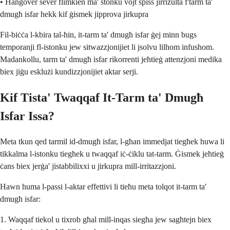
• Hangover sever flimkien ma' stonku vojt spiss jirriżulta f'tarm ta'
dmugħ isfar hekk kif ġismek jipprova jirkupra
Fil-biċċa l-kbira tal-ħin, it-tarm ta' dmugħ isfar ġej minn bugs
temporanji fl-istonku jew sitwazzjonijiet li jsolvu lilhom infushom.
Madankollu, tarm ta' dmugħ isfar rikorrenti jeħtieġ attenzjoni medika
biex jiġu esklużi kundizzjonijiet aktar serji.
Kif Tista' Twaqqaf It-Tarm ta' Dmugħ
Isfar Issa?
Meta tkun qed tarmil id-dmugħ isfar, l-għan immedjat tiegħek huwa li
tikkalma l-istonku tiegħek u twaqqaf iċ-ċiklu tat-tarm. Ġismek jeħtieġ
ċans biex jerġa' jistabbilixxi u jirkupra mill-irritazzjoni.
Hawn huma l-passi l-aktar effettivi li tieħu meta tolqot it-tarm ta'
dmugħ isfar:
1. Waqqaf tiekol u tixrob għal mill-inqas siegħa jew sagħtejn biex