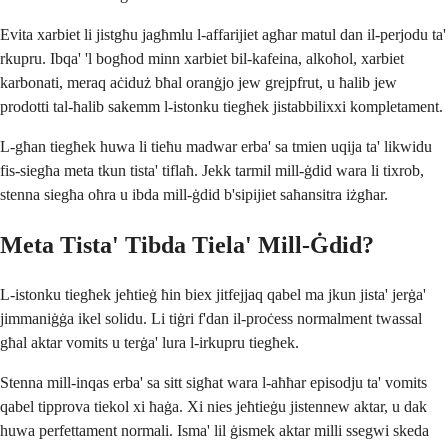
Evita xarbiet li jistgħu jagħmlu l-affarijiet agħar matul dan il-perjodu ta'
rkupru. Ibqa' 'l bogħod minn xarbiet bil-kafeina, alkoħol, xarbiet
karbonati, meraq aċiduż bħal oranġjo jew grejpfrut, u ħalib jew
prodotti tal-ħalib sakemm l-istonku tiegħek jistabbilixxi kompletament.
L-għan tiegħek huwa li tieħu madwar erba' sa tmien uqija ta' likwidu
fis-siegħa meta tkun tista' tiflaħ. Jekk tarmil mill-ġdid wara li tixrob,
stenna siegħa oħra u ibda mill-ġdid b'sipijiet saħansitra iżgħar.
Meta Tista' Tibda Tiela' Mill-Ġdid?
L-istonku tiegħek jeħtieġ ħin biex jitfejjaq qabel ma jkun jista' jerġa'
jimmaniġġa ikel solidu. Li tiġri f'dan il-proċess normalment twassal
għal aktar vomits u terġa' lura l-irkupru tiegħek.
Stenna mill-inqas erba' sa sitt sigħat wara l-aħħar episodju ta' vomits
qabel tipprova tiekol xi ħaġa. Xi nies jeħtieġu jistennew aktar, u dak
huwa perfettament normali. Isma' lil ġismek aktar milli ssegwi skeda