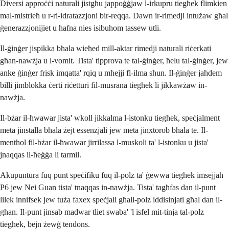
Diversi approċċi naturali jistgħu jappoġġjaw l-irkupru tiegħek flimkien
mal-mistrieħ u r-ri-idratazzjoni bir-reqqa. Dawn ir-rimedji intużaw għal
ġenerazzjonijiet u ħafna nies isibuhom tassew utli.
Il-ġinġer jispikka bħala wieħed mill-aktar rimedji naturali riċerkati
għan-nawżja u l-vomit. Tista' tipprova te tal-ġinġer, ħelu tal-ġinġer, jew
anke ġinġer frisk imqatta' rqiq u mħejji fl-ilma sħun. Il-ġinġer jaħdem
billi jimblokka ċerti riċetturi fil-musrana tiegħek li jikkawżaw in-
nawżja.
Il-bżar il-ħwawar jista' wkoll jikkalma l-istonku tiegħek, speċjalment
meta jinstalla bħala żejt essenzjali jew meta jinxtorob bħala te. Il-
menthol fil-bżar il-ħwawar jirrilassa l-muskoli ta' l-istonku u jista'
jnaqqas il-ħeġġa li tarmil.
Akupuntura fuq punt speċifiku fuq il-polz ta' ġewwa tiegħek imsejjaħ
P6 jew Nei Guan tista' tnaqqas in-nawżja. Tista' tagħfas dan il-punt
lilek innifsek jew tuża faxex speċjali għall-polz iddisinjati għal dan il-
għan. Il-punt jinsab madwar tliet swaba' 'l isfel mit-tinja tal-polz
tiegħek, bejn żewġ tendons.