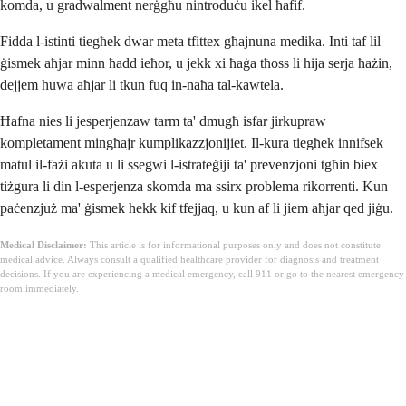
komda, u gradwalment nerġgħu nintroduċu ikel ħafif.
Fidda l-istinti tiegħek dwar meta tfittex għajnuna medika. Inti taf lil
ġismek aħjar minn ħadd ieħor, u jekk xi ħaġa tħoss li hija serja ħażin,
dejjem huwa aħjar li tkun fuq in-naħa tal-kawtela.
Ħafna nies li jesperjenzaw tarm ta' dmugħ isfar jirkupraw
kompletament mingħajr kumplikazzjonijiet. Il-kura tiegħek innifsek
matul il-fażi akuta u li ssegwi l-istrateġiji ta' prevenzjoni tgħin biex
tiżgura li din l-esperjenza skomda ma ssirx problema rikorrenti. Kun
paċenzjuż ma' ġismek hekk kif tfejjaq, u kun af li jiem aħjar qed jiġu.
Medical Disclaimer:
This article is for informational purposes only and does not constitute
medical advice. Always consult a qualified healthcare provider for diagnosis and treatment
decisions. If you are experiencing a medical emergency, call 911 or go to the nearest emergency
room immediately.