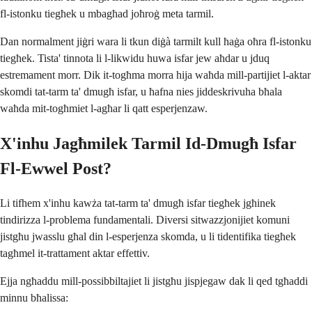
fl-istonku tiegħek u mbagħad joħroġ meta tarmil.
Dan normalment jiġri wara li tkun diġà tarmilt kull ħaġa oħra fl-istonku
tiegħek. Tista' tinnota li l-likwidu huwa isfar jew aħdar u jduq
estremament morr. Dik it-togħma morra hija waħda mill-partijiet l-aktar
skomdi tat-tarm ta' dmugħ isfar, u ħafna nies jiddeskrivuha bħala
waħda mit-togħmiet l-agħar li qatt esperjenzaw.
X'inhu Jagħmilek Tarmil Id-Dmugħ Isfar
Fl-Ewwel Post?
Li tifhem x'inhu kawża tat-tarm ta' dmugħ isfar tiegħek jgħinek
tindirizza l-problema fundamentali. Diversi sitwazzjonijiet komuni
jistgħu jwasslu għal din l-esperjenza skomda, u li tidentifika tiegħek
tagħmel it-trattament aktar effettiv.
Ejja ngħaddu mill-possibbiltajiet li jistgħu jispjegaw dak li qed tgħaddi
minnu bħalissa: