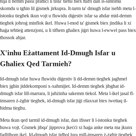
hija li hemm passi prattiċi li tista' tieħu biex ttaffi dan is-sintomu
skomdu u tgħin lil ġismek jirkupra. It-tarm ta' dmugħ isfar iseħħ meta l-
istonku tiegħek ikun vojt u fluwidu diġestiv isfar sa aħdar mid-demm
tiegħek joħroġ minflok ikel. Huwa l-mod ta' ġismek biex jindika li xi
ħaġa teħtieġ attenzjoni, u li tifhem għaliex jiġri huwa l-ewwel pass biex
tħossok aħjar.
X'inhu Eżattament Id-Dmugħ Isfar u
Għaliex Qed Tarmieh?
Id-dmugħ isfar huwa fluwidu diġestiv li dd-demm tiegħek jagħmel
biex jgħin jiddekomponi x-xaħmijiet. Id-demm tiegħek jibgħat id-
dmugħ isfar lill-marrara, li jaħżinha sakemm tiekol. Meta l-ikel jasal fl-
imsaren ż-żgħir tiegħek, id-dmugħ isfar jiġi rilaxxat biex iwettaq il-
ħidma tiegħu.
Meta tkun qed tarmil id-dmugħ isfar, dan ifisser li l-istonku tiegħek
huwa vojt. Ġismek jibqa' jipprova jkeċċi xi ħaġa anke meta ma jkunx
fadlilhom ikel. Id-dmugħ isfar jidħol lura mill-imsaren ż-żgħir tiegħek