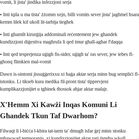
vomit, li jista' jindika infezzjoni serja
• Inti tqila u ma tista' żżomm xejn, billi vomits sever jista' jagħmel ħsara
kemm lilek kif ukoll lit-tarbija tiegħek
• Inti għamilt kirurġija addominali reċentement jew għandek
kundizzjoni diġestiva magħrufa li qed tmur għall-agħar f'daqqa
• Inti qed tesperjenza uġigħ fis-sider, uġigħ ta' ras sever, jew iebes fl-
għonq flimkien mal-vomit
Dawn is-sintomi jissuġġerixxu xi ħaġa aktar serja minn bug sempliċi fl-
istonku. Li tikseb kura medika fil-pront tista' tipprevjeni
kumplikazzjonijiet u tgħinek tħossok aħjar aktar malajr.
X'Hemm Xi Kawżi Inqas Komuni Li
Għandek Tkun Taf Dwarhom?
Filwaqt li l-biċċa l-kbira tat-tarm ta' dmugħ isfar ġej minn stonku
mħawwad temporanju, xi kundizzjonijiet aktar rari jistgħu wkoll