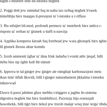
tagħti l-mistrieħ sħiħ lill-istonku tiegħek
2. Poġġi dritt jew mimdud fuq in-naħa tax-xellug tiegħek b'rasek
imneħħija biex tnaqqas il-pressjoni ta' l-istonku u r-rifluss
3. Ħu nifsijiet bil-mod, profondi permezz ta' mnieħrek biex tattiva r-
rispons ta' serħan ta' ġismek u ttaffi n-nawżja
4. Applika kompress kiesaħ fuq forehead jew wara għonqek biex tgħin
lil ġismek iħossu aktar komdu
5. Ixrob ammonti żgħar ta' ilma frisk ladarba l-vomit attiv jieqaf, billi
tieħu biss sip żgħir kull ftit minuti
6. Ipprova te tal-ġinġer jew ġinġer ale mingħajr karbonazzjoni meta
tkun tista' tiflaħ likwidi, billi l-ġinġer naturaliament jikkalma l-istonku
mħawwad
Dawn il-passi jaħdmu għax ineħħu t-triggers u jagħtu lis-sistema
diġestiva tiegħek ħin biex tistabbilixxi. Paċenzja hija essenzjali
hawnhekk, billi tiġri biex tiekol jew tixrob malajr wisq tista' terġa' tibda