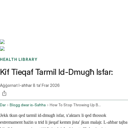
Benchmarks
Stories
FAQ
Sign up / Log in
HEALTH LIBRARY
Kif Tieqaf Tarmil Id-Dmugħ Isfar:
Aġġornat l-aħħar
8 ta’ Frar 2026
Dar
Blogg dwar is-Saħħa
How To Stop Throwing Up Bile
Jekk tkun qed tarmil id-dmugħ isfar, x'aktarx li qed tħossok
estremament ħażin u trid li jieqaf kemm jista' jkun malajr. L-aħbar tajba