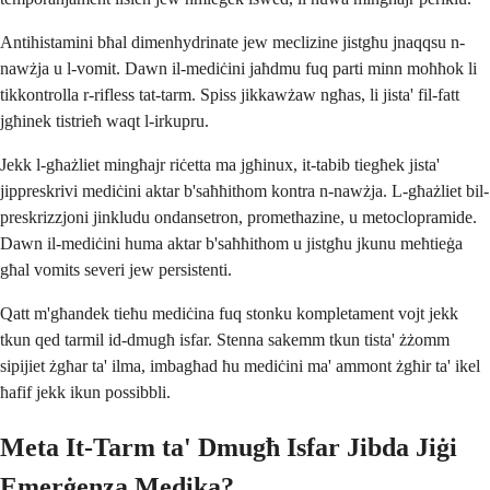
Antihistamini bħal dimenhydrinate jew meclizine jistgħu jnaqqsu n-
nawżja u l-vomit. Dawn il-mediċini jaħdmu fuq parti minn moħħok li
tikkontrolla r-rifless tat-tarm. Spiss jikkawżaw ngħas, li jista' fil-fatt
jgħinek tistrieħ waqt l-irkupru.
Jekk l-għażliet mingħajr riċetta ma jgħinux, it-tabib tiegħek jista'
jippreskrivi mediċini aktar b'saħħithom kontra n-nawżja. L-għażliet bil-
preskrizzjoni jinkludu ondansetron, promethazine, u metoclopramide.
Dawn il-mediċini huma aktar b'saħħithom u jistgħu jkunu meħtieġa
għal vomits severi jew persistenti.
Qatt m'għandek tieħu mediċina fuq stonku kompletament vojt jekk
tkun qed tarmil id-dmugħ isfar. Stenna sakemm tkun tista' żżomm
sipijiet żgħar ta' ilma, imbagħad ħu mediċini ma' ammont żgħir ta' ikel
ħafif jekk ikun possibbli.
Meta It-Tarm ta' Dmugħ Isfar Jibda Jiġi
Emerġenza Medika?