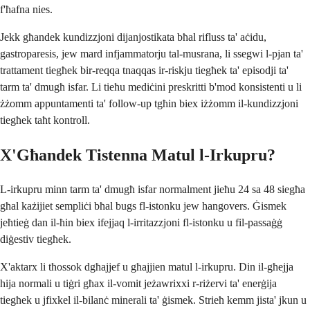
f'ħafna nies.
Jekk għandek kundizzjoni dijanjostikata bħal rifluss ta' aċidu,
gastroparesis, jew mard infjammatorju tal-musrana, li ssegwi l-pjan ta'
trattament tiegħek bir-reqqa tnaqqas ir-riskju tiegħek ta' episodji ta'
tarm ta' dmugħ isfar. Li tieħu mediċini preskritti b'mod konsistenti u li
żżomm appuntamenti ta' follow-up tgħin biex iżżomm il-kundizzjoni
tiegħek taħt kontroll.
X'Għandek Tistenna Matul l-Irkupru?
L-irkupru minn tarm ta' dmugħ isfar normalment jieħu 24 sa 48 siegħa
għal każijiet sempliċi bħal bugs fl-istonku jew hangovers. Ġismek
jeħtieġ dan il-ħin biex ifejjaq l-irritazzjoni fl-istonku u fil-passaġġ
diġestiv tiegħek.
X'aktarx li tħossok dgħajjef u għajjien matul l-irkupru. Din il-għejja
hija normali u tiġri għax il-vomit jeżawrixxi r-riżervi ta' enerġija
tiegħek u jfixkel il-bilanċ minerali ta' ġismek. Strieħ kemm jista' jkun u