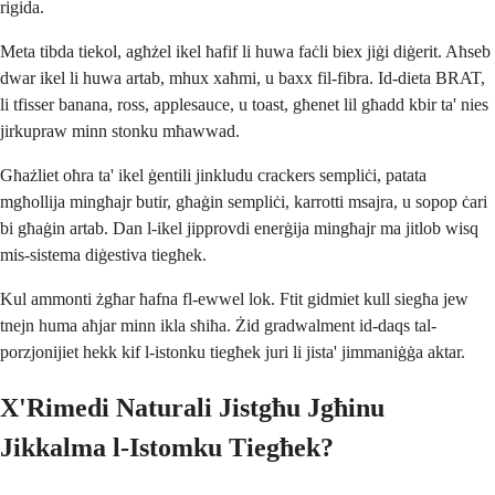
rigida.
Meta tibda tiekol, agħżel ikel ħafif li huwa faċli biex jiġi diġerit. Aħseb
dwar ikel li huwa artab, mhux xaħmi, u baxx fil-fibra. Id-dieta BRAT,
li tfisser banana, ross, applesauce, u toast, għenet lil għadd kbir ta' nies
jirkupraw minn stonku mħawwad.
Għażliet oħra ta' ikel ġentili jinkludu crackers sempliċi, patata
mgħollija mingħajr butir, għaġin sempliċi, karrotti msajra, u sopop ċari
bi għaġin artab. Dan l-ikel jipprovdi enerġija mingħajr ma jitlob wisq
mis-sistema diġestiva tiegħek.
Kul ammonti żgħar ħafna fl-ewwel lok. Ftit gidmiet kull siegħa jew
tnejn huma aħjar minn ikla sħiħa. Żid gradwalment id-daqs tal-
porzjonijiet hekk kif l-istonku tiegħek juri li jista' jimmaniġġa aktar.
X'Rimedi Naturali Jistgħu Jgħinu
Jikkalma l-Istomku Tiegħek?