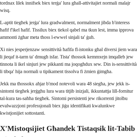
tordnax lilek innifsek biex terġa' lura għall-attivitajiet normali malajr
wisq.
L-aptit tiegħek jerġa' lura gradwalment, normalment jibda b'interess
ħafif f'ikel ħafif. Tissilux biex tiekol qabel ma tkun lest, imma ipprova
ammonti żgħar meta tħoss l-ewwel sinjali ta' ġuħ.
Xi nies jesperjenzaw sensittività ħafifa fl-istonku għal diversi jiem wara
li jieqaf it-tarm ta' dmugħ isfar. Tista' tħossok kemmxejn imqalleb jew
tinnota li ikel sinjuri jew pikkanti ma joqogħdux sew. Din is-sensittività
li tibqa' hija normali u tipikament tissolva fi żmien ġimgħa.
Jekk ma tħossokx aħjar b'mod notevoli wara 48 siegħa, jew jekk is-
sintomi tiegħek jerġgħu lura wara titjib inizjali, ikkuntattja lill-fornitur
tal-kura tas-saħħa tiegħek. Sintomi persistenti jew rikorrenti jitolbu
evalwazzjoni professjonali biex jiġu identifikati kwalunkwe
kwistjonijiet sottostanti.
X'Mistoqsijiet Għandek Tistaqsik lit-Tabib