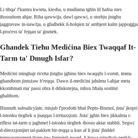
Li tibqa' f'kamra kwieta, kiesħa, u mudlama tgħin lil ħafna nies
iħossuhom aħjar. Riħa qawwija, dawl qawwi, u storbju jistgħu
jaggravaw in-nawżja, u għalhekk il-ħolqien ta' ambjent kalm jappoġġja
l-proċess ta' fejqan ta' ġismek.
Għandek Tieħu Mediċina Biex Twaqqaf It-
Tarm ta' Dmugħ Isfar?
Mediċini mingħajr riċetta jistgħu jgħinu biex iwaqqfu l-vomit, imma
għandhom jintużaw b'reqqa. Dawn il-mediċini jaħdmu l-aħjar meta
kkombinati ma' passi oħra li ddiskutejna, mhux bħala sostitut
għalihom.
Bismuth subsalicylate, misjub f'prodotti bħal Pepto-Bismol, jista' jkopri
l-istonku tiegħek u jnaqqas l-irritazzjoni. Jista' jgħin biex jikkalma r-
rifless tat-tarm u jagħmel l-istonku tiegħek iħossu aktar stabbli. Segwi
d-direzzjonijiet tal-pakkett bir-reqqa u kun af li jista' jbiddel
temporanjament ilsien jew ħmieġek iswed, li huwa mingħajr periklu.