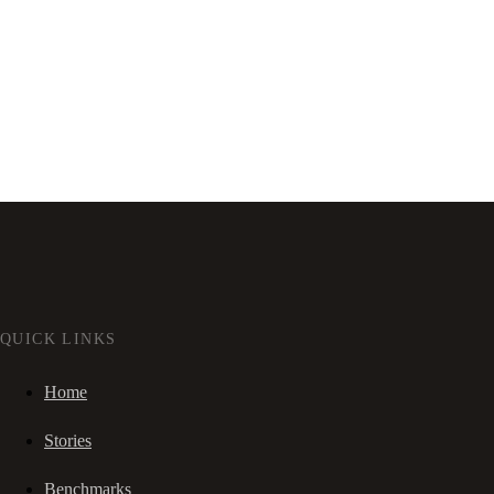
QUICK LINKS
Home
Stories
Benchmarks