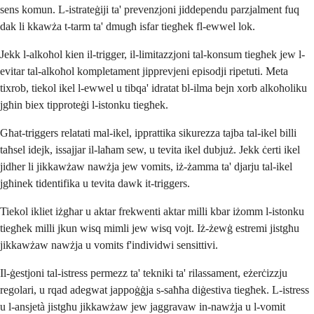
sens komun. L-istrateġiji ta' prevenzjoni jiddependu parzjalment fuq
dak li kkawża t-tarm ta' dmugħ isfar tiegħek fl-ewwel lok.
Jekk l-alkoħol kien il-trigger, il-limitazzjoni tal-konsum tiegħek jew l-
evitar tal-alkoħol kompletament jipprevjeni episodji ripetuti. Meta
tixrob, tiekol ikel l-ewwel u tibqa' idratat bl-ilma bejn xorb alkoħoliku
jgħin biex tipproteġi l-istonku tiegħek.
Għat-triggers relatati mal-ikel, ipprattika sikurezza tajba tal-ikel billi
taħsel idejk, issajjar il-laħam sew, u tevita ikel dubjuż. Jekk ċerti ikel
jidher li jikkawżaw nawżja jew vomits, iż-żamma ta' djarju tal-ikel
jgħinek tidentifika u tevita dawk it-triggers.
Tiekol ikliet iżgħar u aktar frekwenti aktar milli kbar iżomm l-istonku
tiegħek milli jkun wisq mimli jew wisq vojt. Iż-żewġ estremi jistgħu
jikkawżaw nawżja u vomits f'individwi sensittivi.
Il-ġestjoni tal-istress permezz ta' tekniki ta' rilassament, eżerċizzju
regolari, u rqad adegwat jappoġġja s-saħħa diġestiva tiegħek. L-istress
u l-ansjetà jistgħu jikkawżaw jew jaggravaw in-nawżja u l-vomit