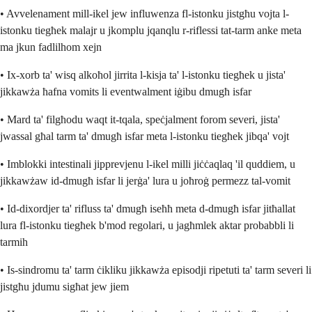
• Avvelenament mill-ikel jew influwenza fl-istonku jistgħu vojta l-
istonku tiegħek malajr u jkomplu jqanqlu r-riflessi tat-tarm anke meta
ma jkun fadlilhom xejn
• Ix-xorb ta' wisq alkoħol jirrita l-kisja ta' l-istonku tiegħek u jista'
jikkawża ħafna vomits li eventwalment iġibu dmugħ isfar
• Mard ta' filgħodu waqt it-tqala, speċjalment forom severi, jista'
jwassal għal tarm ta' dmugħ isfar meta l-istonku tiegħek jibqa' vojt
• Imblokki intestinali jipprevjenu l-ikel milli jiċċaqlaq 'il quddiem, u
jikkawżaw id-dmugħ isfar li jerġa' lura u joħroġ permezz tal-vomit
• Id-dixordjer ta' rifluss ta' dmugħ iseħħ meta d-dmugħ isfar jitħallat
lura fl-istonku tiegħek b'mod regolari, u jagħmlek aktar probabbli li
tarmih
• Is-sindromu ta' tarm ċikliku jikkawża episodji ripetuti ta' tarm severi li
jistgħu jdumu sigħat jew jiem