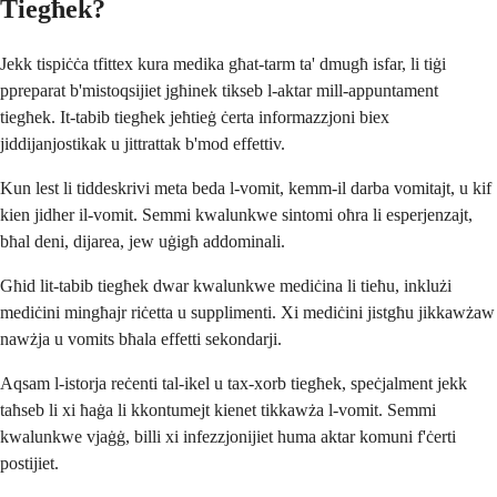
Tiegħek?
Jekk tispiċċa tfittex kura medika għat-tarm ta' dmugħ isfar, li tiġi
ppreparat b'mistoqsijiet jgħinek tikseb l-aktar mill-appuntament
tiegħek. It-tabib tiegħek jeħtieġ ċerta informazzjoni biex
jiddijanjostikak u jittrattak b'mod effettiv.
Kun lest li tiddeskrivi meta beda l-vomit, kemm-il darba vomitajt, u kif
kien jidher il-vomit. Semmi kwalunkwe sintomi oħra li esperjenzajt,
bħal deni, dijarea, jew uġigħ addominali.
Għid lit-tabib tiegħek dwar kwalunkwe mediċina li tieħu, inklużi
mediċini mingħajr riċetta u supplimenti. Xi mediċini jistgħu jikkawżaw
nawżja u vomits bħala effetti sekondarji.
Aqsam l-istorja reċenti tal-ikel u tax-xorb tiegħek, speċjalment jekk
taħseb li xi ħaġa li kkontumejt kienet tikkawża l-vomit. Semmi
kwalunkwe vjaġġ, billi xi infezzjonijiet huma aktar komuni f'ċerti
postijiet.