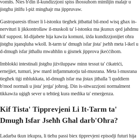
vomits. Nies b'din il-kundizzjoni spiss iħossuhom mimlijin malajr u
jistgħu jitilfu l-piż mingħajr ma jippruvaw.
Gastroparesis tfisser li l-istonku tiegħek jitbattal bil-mod wisq għax in-
nervituri li jikkontrollaw il-muskoli ta' l-istonku ma jkunux qed jaħdmu
kif suppost. Id-dijabete hija kawża komuni, iżda kundizzjonijiet oħra
jistgħu jqanqluha wkoll. It-tarm ta' dmugħ isfar jista' jseħħ meta l-ikel u
d-dmugħ isfar jitħallu mwaħħlin u ġismek jipprova jkeċċihom.
Imblokki intestinali jistgħu jiżviluppaw minn tessut ta' ċikatriċi,
ernejjiet, tumuri, jew mard infjammatorju tal-musrana. Meta l-musrana
tiegħek tiġi mblukkata, id-dmugħ isfar ma jistax jitħalla 'l quddiem
b'mod normali u jista' jerġa' joħroġ. Din is-sitwazzjoni normalment
tikkawża uġigħ sever u teħtieġ kura medika ta' emerġenza.
Kif Tista' Tipprevjeni Li It-Tarm ta'
Dmugħ Isfar Jseħħ Għal darb'Oħra?
Ladarba tkun irkupra, li tieħu passi biex tipprevjeni episodji futuri hija