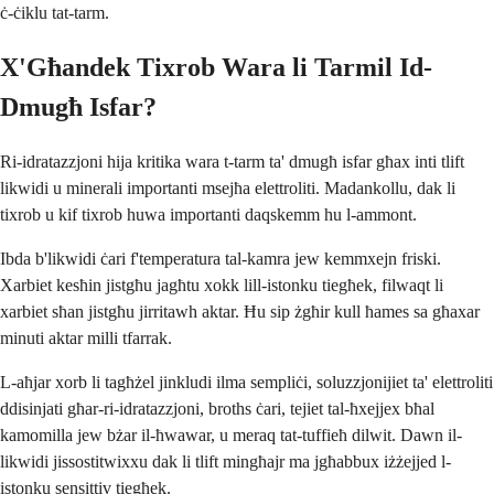
ċ-ċiklu tat-tarm.
X'Għandek Tixrob Wara li Tarmil Id-
Dmugħ Isfar?
Ri-idratazzjoni hija kritika wara t-tarm ta' dmugħ isfar għax inti tlift
likwidi u minerali importanti msejħa elettroliti. Madankollu, dak li
tixrob u kif tixrob huwa importanti daqskemm hu l-ammont.
Ibda b'likwidi ċari f'temperatura tal-kamra jew kemmxejn friski.
Xarbiet kesħin jistgħu jagħtu xokk lill-istonku tiegħek, filwaqt li
xarbiet sħan jistgħu jirritawh aktar. Ħu sip żgħir kull ħames sa għaxar
minuti aktar milli tfarrak.
L-aħjar xorb li tagħżel jinkludi ilma sempliċi, soluzzjonijiet ta' elettroliti
ddisinjati għar-ri-idratazzjoni, broths ċari, tejiet tal-ħxejjex bħal
kamomilla jew bżar il-ħwawar, u meraq tat-tuffieħ dilwit. Dawn il-
likwidi jissostitwixxu dak li tlift mingħajr ma jgħabbux iżżejjed l-
istonku sensittiv tiegħek.