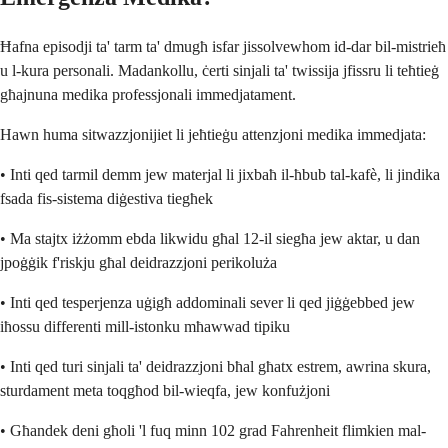
Ħafna episodji ta' tarm ta' dmugħ isfar jissolvewhom id-dar bil-mistrieħ
u l-kura personali. Madankollu, ċerti sinjali ta' twissija jfissru li teħtieġ
għajnuna medika professjonali immedjatament.
Hawn huma sitwazzjonijiet li jeħtieġu attenzjoni medika immedjata:
• Inti qed tarmil demm jew materjal li jixbaħ il-ħbub tal-kafè, li jindika
fsada fis-sistema diġestiva tiegħek
• Ma stajtx iżżomm ebda likwidu għal 12-il siegħa jew aktar, u dan
jpoġġik f'riskju għal deidrazzjoni perikoluża
• Inti qed tesperjenza uġigħ addominali sever li qed jiġġebbed jew
iħossu differenti mill-istonku mħawwad tipiku
• Inti qed turi sinjali ta' deidrazzjoni bħal għatx estrem, awrina skura,
sturdament meta toqgħod bil-wieqfa, jew konfużjoni
• Għandek deni għoli 'l fuq minn 102 grad Fahrenheit flimkien mal-