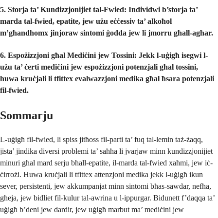
5. Storja ta’ Kundizzjonijiet tal-Fwied:
Individwi b’storja ta’
marda tal-fwied, epatite, jew użu eċċessiv ta’ alkoħol
m’għandhomx jinjoraw sintomi ġodda jew li jmorru għall-agħar.
6. Espożizzjoni għal Mediċini jew Tossini:
Jekk l-uġigħ isegwi l-
użu ta’ ċerti mediċini jew espożizzjoni potenzjali għal tossini,
huwa kruċjali li tfittex evalwazzjoni medika għal ħsara potenzjali
fil-fwied.
Sommarju
L-uġigħ fil-fwied, li spiss jitħoss fil-parti ta’ fuq tal-lemin taż-żaqq,
jista’ jindika diversi problemi ta’ saħħa li jvarjaw minn kundizzjonijiet
minuri għal mard serju bħall-epatite, il-marda tal-fwied xaħmi, jew iċ-
ċirrożi. Huwa kruċjali li tfittex attenzjoni medika jekk l-uġigħ ikun
sever, persistenti, jew akkumpanjat minn sintomi bħas-sawdar, nefħa,
għeja, jew bidliet fil-kulur tal-awrina u l-ippurgar. Bidunett f’daqqa ta’
uġigħ b’deni jew dardir, jew uġigħ marbut ma’ mediċini jew