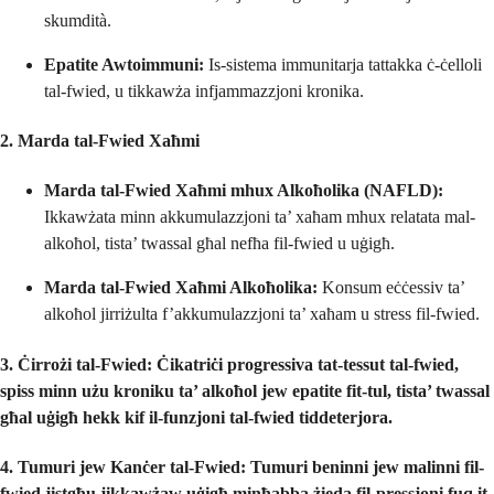
skumdità.
Epatite Awtoimmuni:
Is-sistema immunitarja tattakka ċ-ċelloli
tal-fwied, u tikkawża infjammazzjoni kronika.
2. Marda tal-Fwied Xaħmi
Marda tal-Fwied Xaħmi mhux Alkoħolika (NAFLD):
Ikkawżata minn akkumulazzjoni ta’ xaħam mhux relatata mal-
alkoħol, tista’ twassal għal nefħa fil-fwied u uġigħ.
Marda tal-Fwied Xaħmi Alkoħolika:
Konsum eċċessiv ta’
alkoħol jirriżulta f’akkumulazzjoni ta’ xaħam u stress fil-fwied.
3. Ċirrożi tal-Fwied:
Ċikatriċi progressiva tat-tessut tal-fwied,
spiss minn użu kroniku ta’ alkoħol jew epatite fit-tul, tista’ twassal
għal uġigħ hekk kif il-funzjoni tal-fwied tiddeterjora.
4. Tumuri jew Kanċer tal-Fwied:
Tumuri beninni jew malinni fil-
fwied jistgħu jikkawżaw uġigħ minħabba żieda fil-pressjoni fuq it-