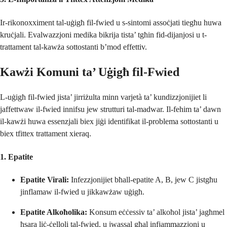
Ir-rikonoxximent tal-uġigħ fil-fwied u s-sintomi assoċjati tiegħu huwa
kruċjali. Evalwazzjoni medika bikrija tista’ tgħin fid-dijanjosi u t-
trattament tal-kawża sottostanti b’mod effettiv.
Kawżi Komuni ta’ Uġigħ fil-Fwied
L-uġigħ fil-fwied jista’ jirriżulta minn varjetà ta’ kundizzjonijiet li
jaffettwaw il-fwied innifsu jew strutturi tal-madwar. Il-fehim ta’ dawn
il-kawżi huwa essenzjali biex jiġi identifikat il-problema sottostanti u
biex tfittex trattament xieraq.
1. Epatite
Epatite Virali:
Infezzjonijiet bħall-epatite A, B, jew C jistgħu
jinflamaw il-fwied u jikkawżaw uġigħ.
Epatite Alkoħolika:
Konsum eċċessiv ta’ alkoħol jista’ jagħmel
ħsara liċ-ċelloli tal-fwied, u jwassal għal infjammazzjoni u