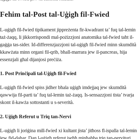
Fehim tal-Post tal-Uġigħ fil-Fwied
L-uġigħ fil-fwied tipikament jippreżenta fir-kwadrant ta’ fuq tal-lemin
taż-żaqq, li jikkorrispondi mal-pożizzjoni anatomika tal-fwied taħt il-
gaġġa tas-sider. Id-differenzjazzjoni tal-uġigħ fil-fwied minn skumdità
kkawżata minn organi fil-qrib, bħall-marrara jew il-pancreas, hija
essenzjali għal dijanjosi preċiża.
1. Post Prinċipali tal-Uġigħ fil-Fwied
L-uġigħ fil-fwied spiss jidher bħala uġigħ imdejjaq jew skumdità
qawwija fil-parti ta’ fuq tal-lemin taż-żaqq. Is-sensazzjoni tista’ tvarja
skont il-kawża sottostanti u s-severità.
2. Uġigħ Referut u Triq tan-Nervi
L-uġigħ li joriġina mill-fwied xi kultant jista’ jitħoss fl-ispalla tal-lemin
jew fid-dahar. Dan l-uġigħ referut iseħħ minħabba triq tan-nervituri