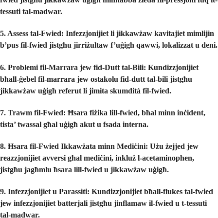
tessuti tal-madwar.
5. Assess tal-Fwied:
Infezzjonijiet li jikkawżaw kavitajiet mimlijin
b’pus fil-fwied jistgħu jirriżultaw f’uġigħ qawwi, lokalizzat u deni.
6. Problemi fil-Marrara jew fid-Dutt tal-Bili:
Kundizzjonijiet
bħall-ġebel fil-marrara jew ostakolu fid-dutt tal-bili jistgħu
jikkawżaw uġigħ referut li jimita skumdità fil-fwied.
7. Trawm fil-Fwied:
Ħsara fiżika lill-fwied, bħal minn inċident,
tista’ twassal għal uġigħ akut u fsada interna.
8. Ħsara fil-Fwied Ikkawżata minn Mediċini:
Użu żejjed jew
reazzjonijiet avversi għal mediċini, inkluż l-acetaminophen,
jistgħu jagħmlu ħsara lill-fwied u jikkawżaw uġigħ.
9. Infezzjonijiet u Parassiti:
Kundizzjonijiet bħall-flukes tal-fwied
jew infezzjonijiet batterjali jistgħu jinflamaw il-fwied u t-tessuti
tal-madwar.