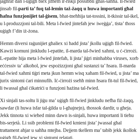
jagħraf dan l-uġigħ biex jifhem ir-riskji possibbli għas-saħħa. Il-fwied
jinsab fil-
parti ta’ fuq tal-lemin taż-żaqq u huwa importanti għal
ħafna funzjonijiet tal-ġisem
, bħat-tneħħija tat-tossini, it-tkissir tal-ikel,
u l-produzzjoni tal-bili. Meta l-fwied jintefaħ jew iweġġa’, tista’ tħoss
uġigħ f’din iż-żona.
Hemm diversi raġunijiet għaliex xi ħadd jista’ jkollu uġigħ fil-fwied.
Kawżi komuni jinkludu l-epatite, il-marda tal-fwied xaħmi, u ċ-ċirrożi.
L-epatite hija meta l-fwied jintefaħ, li jista’ jiġri minħabba viruses, xorb
eċċessiv ta’ alkoħol, jew espożizzjoni għal sustanzi ta’ ħsara. Il-marda
tal-fwied xaħmi tiġri meta jkun hemm wisq xaħam fil-fwied, u jista’ ma
jurix sintomi ċari minnufih. Iċ-ċirrożi sseħħ minn ħsara fit-tul fil-fwied,
li twassal għal ċikatriċi u funzjoni ħażina tal-fwied.
Xi sinjali tas-soltu li jiġu ma’ uġigħ fil-fwied jinkludu nefħa fiż-żaqq,
sawdar (li huwa isfar tal-ġilda u l-għajnejn), tħossok dardir, u għeja.
Jekk tinnota xi wieħed minn dawn is-sinjali, huwa importanti li tieħu
bis-serjetà. Li ssib problemi fil-fwied kmieni jista’ jwassal għal
trattament aħjar u saħħa mtejba. Dejjem tkellem ma’ tabib jekk ikollok
uġigħ fil-fwied jew xi sintomi relatati.