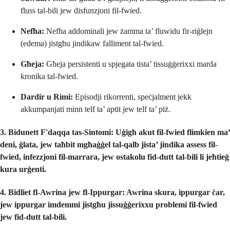
fluss tal-bili jew disfunzjoni fil-fwied.
Nefħa:
Nefħa addominali jew żamma ta’ fluwidu fir-riġlejn
(edema) jistgħu jindikaw falliment tal-fwied.
Għeja:
Għeja persistenti u spjegata tista’ tissuġġerixxi marda
kronika tal-fwied.
Dardir u Rimi:
Episodji rikorrenti, speċjalment jekk
akkumpanjati minn telf ta’ aptit jew telf ta’ piż.
3. Bidunett F'daqqa tas-Sintomi:
Uġigħ akut fil-fwied flimkien ma’
deni, ġlata, jew taħbit mgħaġġel tal-qalb jista’ jindika assess fil-
fwied, infezzjoni fil-marrara, jew ostakolu fid-dutt tal-bili li jeħtieġ
kura urġenti.
4. Bidliet fl-Awrina jew fl-Ippurgar:
Awrina skura, ippurgar ċar,
jew ippurgar imdemmi jistgħu jissuġġerixxu problemi fil-fwied
jew fid-dutt tal-bili.