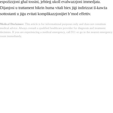
espożizzjoni għal tossini, jeħtieġ ukoll evalwazzjoni immedjata.
Dijanjosi u trattament bikrin huma vitali biex jiġi indirizzat il-kawża
sottostanti u jiġu evitati komplikazzjonijiet b’mod effettiv.
Medical Disclaimer:
This article is for informational purposes only and does not constitute
medical advice. Always consult a qualified healthcare provider for diagnosis and treatment
decisions. If you are experiencing a medical emergency, call 911 or go to the nearest emergency
room immediately.