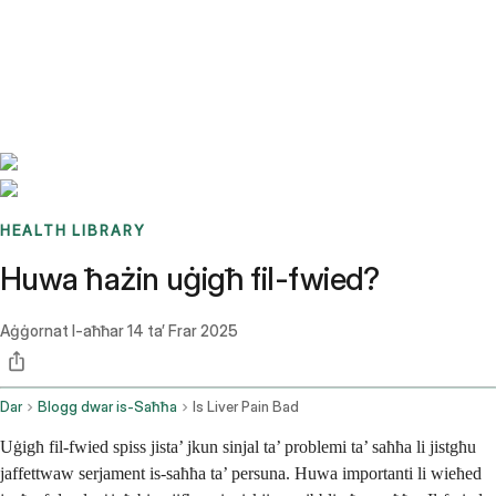
Benchmarks
Stories
FAQ
Sign up / Log in
HEALTH LIBRARY
Huwa ħażin uġigħ fil-fwied?
Aġġornat l-aħħar
14 ta’ Frar 2025
Dar
Blogg dwar is-Saħħa
Is Liver Pain Bad
Uġigħ fil-fwied spiss jista’ jkun sinjal ta’ problemi ta’ saħħa li jistgħu
jaffettwaw serjament is-saħħa ta’ persuna. Huwa importanti li wieħed