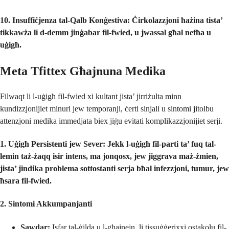
10. Insuffiċjenza tal-Qalb Konġestiva:
Ċirkolazzjoni ħażina tista’
tikkawża li d-demm jinġabar fil-fwied, u jwassal għal nefħa u
uġigħ.
Meta Tfittex Għajnuna Medika
Filwaqt li l-uġigħ fil-fwied xi kultant jista’ jirriżulta minn
kundizzjonijiet minuri jew temporanji, ċerti sinjali u sintomi jitolbu
attenzjoni medika immedjata biex jiġu evitati komplikazzjonijiet serji.
1. Uġigħ Persistenti jew Sever:
Jekk l-uġigħ fil-parti ta’ fuq tal-
lemin taż-żaqq isir intens, ma jonqosx, jew jiggrava maż-żmien,
jista’ jindika problema sottostanti serja bħal infezzjoni, tumur, jew
ħsara fil-fwied.
2. Sintomi Akkumpanjanti
Sawdar:
Isfar tal-ġilda u l-għajnejn, li tissuġġerixxi ostakolu fil-