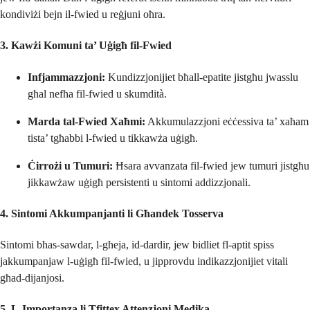
kondiviżi bejn il-fwied u reġjuni oħra.
3. Kawżi Komuni ta’ Uġigħ fil-Fwied
Infjammazzjoni:
Kundizzjonijiet bħall-epatite jistgħu jwasslu
għal nefħa fil-fwied u skumdità.
Marda tal-Fwied Xaħmi:
Akkumulazzjoni eċċessiva ta’ xaħam
tista’ tgħabbi l-fwied u tikkawża uġigħ.
Ċirrożi u Tumuri:
Ħsara avvanzata fil-fwied jew tumuri jistgħu
jikkawżaw uġigħ persistenti u sintomi addizzjonali.
4. Sintomi Akkumpanjanti li Għandek Tosserva
Sintomi bħas-sawdar, l-għeja, id-dardir, jew bidliet fl-aptit spiss
jakkumpanjaw l-uġigħ fil-fwied, u jipprovdu indikazzjonijiet vitali
għad-dijanjosi.
5. L-Importanza li Tfittex Attenzjoni Medika