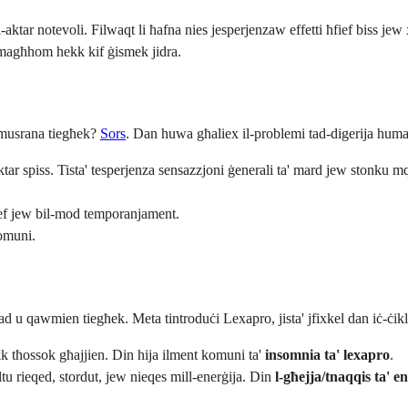
-aktar notevoli. Filwaqt li ħafna nies jesperjenzaw effetti ħfief biss je
a' magħhom hekk kif ġismek jidra.
il-musrana tiegħek?
Sors
. Dan huwa għaliex il-problemi tad-digerija hu
ktar spiss. Tista' tesperjenza sensazzjoni ġenerali ta' mard jew stonku
ffef jew bil-mod temporanjament.
komuni.
ad u qawmien tiegħek. Meta tintroduċi Lexapro, jista' jfixkel dan iċ-ċikl
ekk tħossok għajjien. Din hija ilment komuni ta'
insomnia ta' lexapro
.
tu rieqed, stordut, jew nieqes mill-enerġija. Din
l-għejja/tnaqqis ta' e