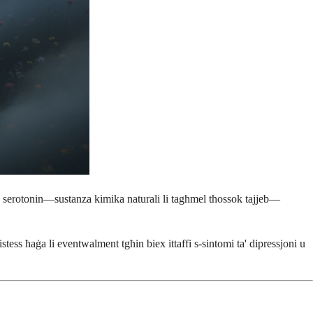
ta' serotonin—sustanza kimika naturali li tagħmel tħossok tajjeb—
tess ħaġa li eventwalment tgħin biex ittaffi s-sintomi ta' dipressjoni u