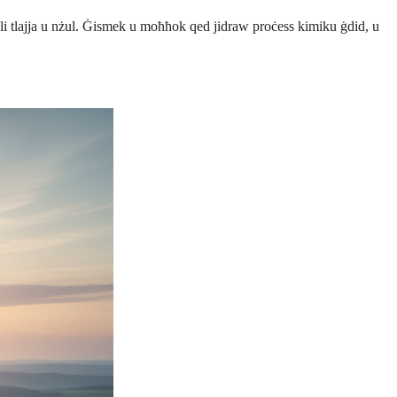
mli tlajja u nżul. Ġismek u moħħok qed jidraw proċess kimiku ġdid, u