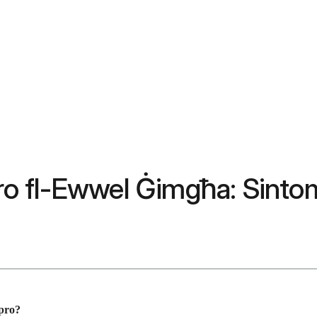
apro fl-Ewwel Ġimgħa: Sinto
apro?