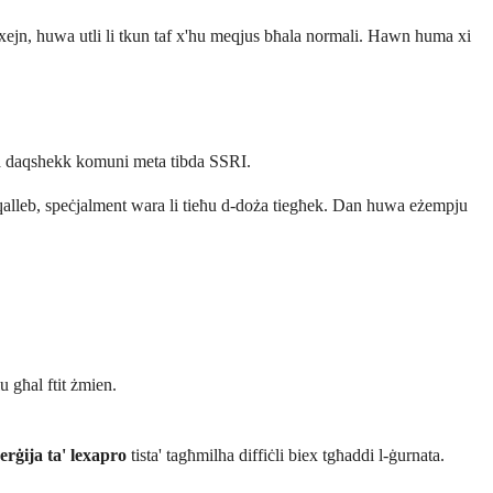
w xejn, huwa utli li tkun taf x'hu meqjus bħala normali. Hawn huma xi
ma daqshekk komuni meta tibda SSRI.
 mqalleb, speċjalment wara li tieħu d-doża tiegħek. Dan huwa eżempju
u għal ftit żmien.
nerġija ta' lexapro
tista' tagħmilha diffiċli biex tgħaddi l-ġurnata.