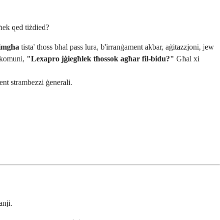
għek qed tiżdied?
ġimgħa
tista' tħoss bħal pass lura, b'irranġament akbar, aġitazzjoni, jew
a komuni,
"Lexapro jġiegħlek tħossok agħar fil-bidu?"
Għal xi
ent strambezzi ġenerali.
nji.