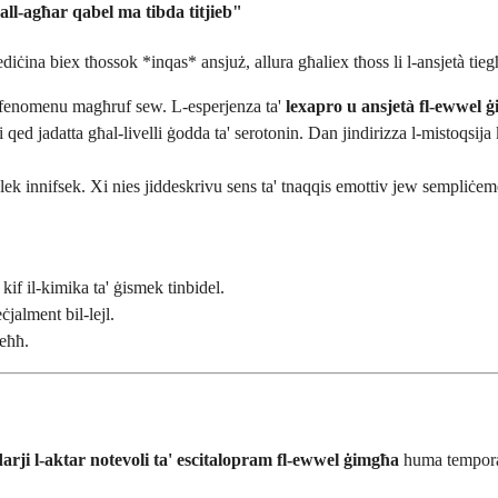
all-agħar qabel ma tibda titjieb"
ediċina biex tħossok *inqas* ansjuż, allura għaliex tħoss li l-ansjetà tie
a fenomenu magħruf sew. L-esperjenza ta'
lexapro u ansjetà fl-ewwel 
 qed jadatta għal-livelli ġodda ta' serotonin. Dan jindirizza l-mistoqsij
lek innifsek. Xi nies jiddeskrivu sens ta' tnaqqis emottiv jew sempliċem
f il-kimika ta' ġismek tinbidel.
ċjalment bil-lejl.
seħħ.
?
darji l-aktar notevoli ta' escitalopram fl-ewwel ġimgħa
huma tempora