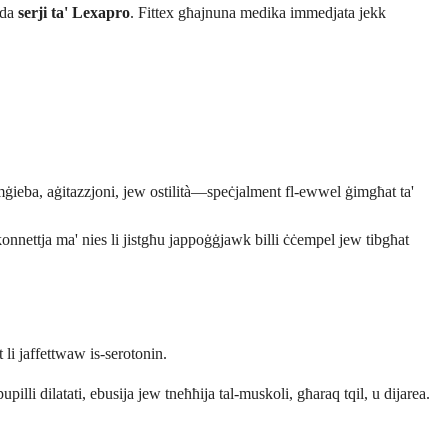
iżda
serji ta' Lexapro
. Fittex għajnuna medika immedjata jekk
imġieba, aġitazzjoni, jew ostilità—speċjalment fl-ewwel ġimgħat ta'
kkonnettja ma' nies li jistgħu jappoġġjawk billi ċċempel jew tibgħat
li jaffettwaw is-serotonin.
illi dilatati, ebusija jew tneħħija tal-muskoli, għaraq tqil, u dijarea.