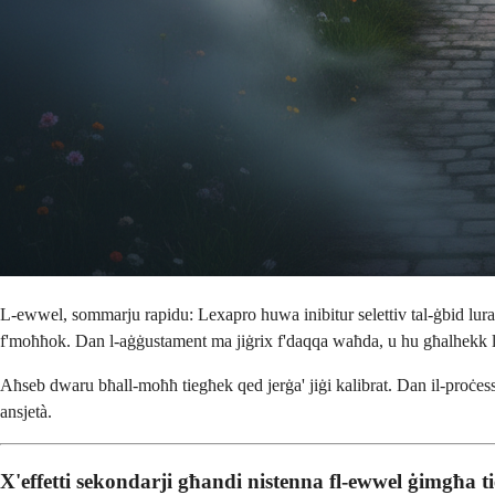
L-ewwel, sommarju rapidu: Lexapro huwa inibitur selettiv tal-ġbid lura t
f'moħħok. Dan l-aġġustament ma jiġrix f'daqqa waħda, u hu għalhekk l
Aħseb dwaru bħall-moħħ tiegħek qed jerġa' jiġi kalibrat. Dan il-proċess h
ansjetà.
X'effetti sekondarji għandi nistenna fl-ewwel ġimgħa t