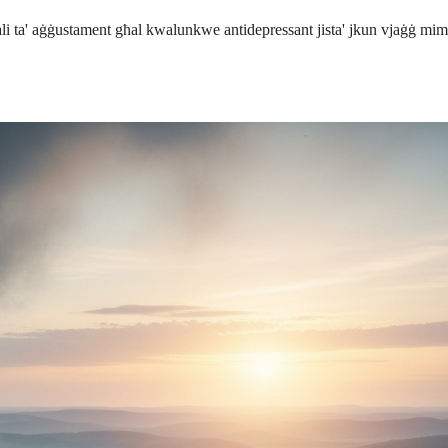
jali ta' aġġustament għal kwalunkwe antidepressant jista' jkun vjaġġ mi