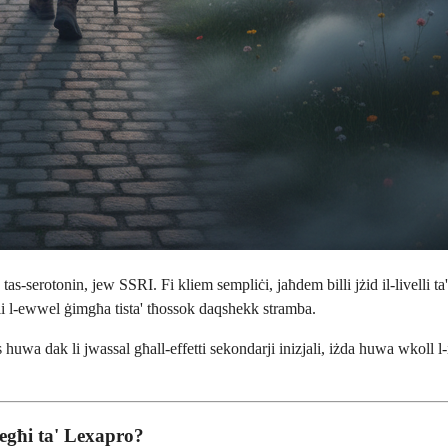
as-serotonin, jew SSRI. Fi kliem sempliċi, jaħdem billi jżid il-livelli 
i l-ewwel ġimgħa tista' tħossok daqshekk stramba.
uwa dak li jwassal għall-effetti sekondarji inizjali, iżda huwa wkoll l-is
iegħi ta' Lexapro?