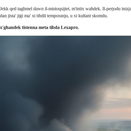
Jekk qed tagħmel dawn il-mistoqsijiet, m'intix waħdek. Il-perjodu iniz
dan jista' jiġi ma' xi tibdil temporanju, u xi kultant skomdu.
x'għandek tistenna meta tibda Lexapro
,