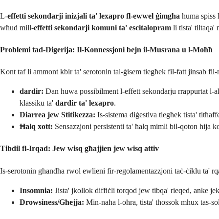
L-
effetti sekondarji inizjali ta' lexapro fl-ewwel ġimgħa
huma spiss l
wħud mill-
effetti sekondarji komuni ta' escitalopram
li tista' tiltaq
Problemi tad-Digerija: Il-Konnessjoni bejn il-Musrana u l-Moħħ
Kont taf li ammont kbir ta' serotonin tal-ġisem tiegħek fil-fatt jinsab f
dardir:
Dan huwa possibilment l-effett sekondarju rrappurtat l-a
klassiku ta'
dardir ta' lexapro
.
Diarrea jew Stitikezza:
Is-sistema diġestiva tiegħek tista' titħa
Ħalq xott:
Sensazzjoni persistenti ta' ħalq mimli bil-qoton hija 
Tibdil fl-Irqad: Jew wisq għajjien jew wisq attiv
Is-serotonin għandha rwol ewlieni fir-regolamentazzjoni taċ-ċiklu ta' rq
Insomnia:
Jista' jkollok diffiċli torqod jew tibqa' rieqed, anke j
Drowsiness/Għejja:
Min-naħa l-oħra, tista' tħossok mhux tas-sol