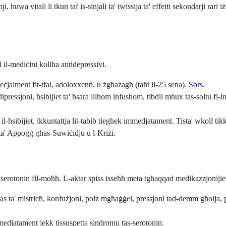
, huwa vitali li tkun taf is-sinjali ta' twissija ta' effetti sekondarji rari 
 il-mediċini kollha antidepressivi.
ċjalment fit-tfal, adoloxxenti, u żgħażagħ (taħt il-25 sena).
Sors
.
essjoni, ħsibijiet ta' ħsara lilhom infushom, tibdil mhux tas-soltu fl-
il-ħsibijiet, ikkuntattja lit-tabib tiegħek immedjatament. Tista' wkoll ti
a ta' Appoġġ għas-Suwiċidju u l-Kriżi.
serotonin fil-moħħ. L-aktar spiss isseħħ meta tgħaqqad medikazzjonijiet 
as ta' mistrieħ, konfużjoni, polz mgħaġġel, pressjoni tad-demm għolja, pup
edjatament jekk tissuspetta sindromu tas-serotonin.