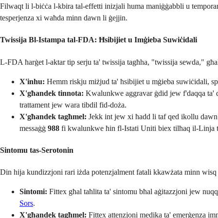
Filwaqt li l-biċċa l-kbira tal-effetti inizjali huma maniġġabbli u temporanji
tesperjenza xi waħda minn dawn li ġejjin.
Twissija Bl-Istampa tal-FDA: Ħsibijiet u Imġieba Suwiċidali
L-FDA ħarġet l-aktar tip serju ta' twissija tagħha, "twissija sewda," għal
X'inhu:
Hemm riskju miżjud ta' ħsibijiet u mġieba suwiċidali, spe
X'għandek tinnota:
Kwalunkwe aggravar ġdid jew f'daqqa ta' dipr
trattament jew wara tibdil fid-doża.
X'għandek tagħmel:
Jekk int jew xi ħadd li taf qed ikollu dawn 
messaġġ
988
fi kwalunkwe ħin fl-Istati Uniti biex tilħaq il-Linj
Sintomu tas-Serotonin
Din hija kundizzjoni rari iżda potenzjalment fatali kkawżata minn wisq 
Sintomi:
Fittex għal taħlita ta' sintomu bħal aġitazzjoni jew nuqq
Sors
.
X'għandek tagħmel:
Fittex attenzjoni medika ta' emerġenza imm