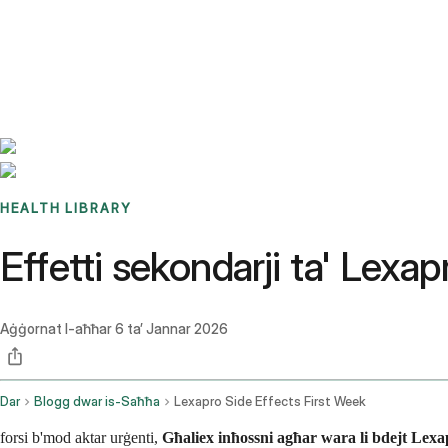
Benchmarks
Stories
FAQ
Sign up / Log in
HEALTH LIBRARY
Effetti sekondarji ta' Lex
Aġġornat l-aħħar
6 ta’ Jannar 2026
Dar
Blogg dwar is-Saħħa
Lexapro Side Effects First Week
forsi b'mod aktar urġenti,
Għaliex inħossni agħar wara li bdejt Lex