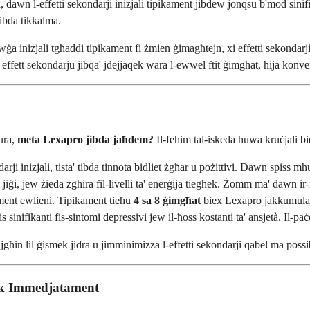
 dawn l-effetti sekondarji inizjali tipikament jibdew jonqsu b'mod sini
tibda tikkalma.
ġa inizjali tgħaddi tipikament fi żmien ġimagħtejn, xi effetti sekondarji
i effett sekondarju jibqa' jdejjaqek wara l-ewwel ftit ġimgħat, hija konver
lura,
meta Lexapro jibda jaħdem?
Il-fehim tal-iskeda huwa kruċjali b
ondarji inizjali, tista' tibda tinnota bidliet żgħar u pożittivi. Dawn spiss
ġa' jiġi, jew żieda żgħira fil-livelli ta' enerġija tiegħek. Żomm ma' dawn ir-
nt ewlieni. Tipikament tieħu
4 sa 8 ġimgħat
biex Lexapro jakkumula fi
inifikanti fis-sintomi depressivi jew il-ħoss kostanti ta' ansjetà. Il-p
għin lil ġismek jidra u jimminimizza l-effetti sekondarji qabel ma possib
ħek Immedjatament