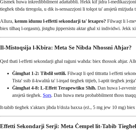
Ġismek huwa inkredibbilment adattabbli. Hekk kif jidra l-medikazzjoni,
tiegħek tibda tirregola, u dik is-sensazzjoni li tolqot ta' ansjetà miżjuda 
Allura,
kemm idumu l-effetti sekondarji ta' lexapro?
Filwaqt li l-mew
biex tilħaq l-orgasm), jistgħu jippersistu aktar għal xi individwi. Jekk x
Il-Mistoqsija l-Kbira: Meta Se Nibda Nħossni Aħjar?
Qed tbati l-effetti sekondarji għal raġuni waħda: biex tħossok aħjar. Al
Ġimgħat 1-2: Tibdil sottili.
Filwaqt li qed tittratta l-effetti sek
Tista' ssib il-kwalità ta' l-irqad tiegħek titjieb, l-aptit tiegħek jer
Ġimgħat 4-8: L-Effett Terapewtiku Sħiħ.
Dan huwa l-avvenime
ansjetà tiegħek.
Sors
. Dan huwa meta probabbilment tħoss tnaqqis s
It-tabib tiegħek x'aktarx jibda b'doża baxxa (eż., 5 mg jew 10 mg) biex j
Effetti Sekondarji Serji: Meta Ċempel lit-Tabib Tieg