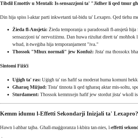
Tibdil Emottiv u Mentali: Is-sensazzjoni ta' "Jidher li qed tmur għ
Din hija spiss l-aktar parti inkwetanti tal-bidu ta' Lexapro. Qed tieħu m
Żieda fl-Ansjetà:
Żieda temporanja u paradossali fl-ansjetà hij
sensazzjoni ta' nervożiżmu. Dan huwa riżultat dirett ta' moħħok li
wħud, it-tweġiba hija temporanjament "iva."
Tħossok "Mhux normali" jew Konfuż:
Jista' ma tħossokx bħa
Sintomi Fiżiċi
Uġigħ ta' ras:
Uġigħ ta' ras ħafif sa moderat huma komuni hekk ki
Għaraq Miżjud:
Tista' tinnota li qed tgħaraq aktar mis-soltu, spe
Sturdament:
Tħossok kemmxejn ħafif jew stordut jista' wkoll i
Kemm idumu l-Effetti Sekondarji Inizjali ta' Lexapro
Hawn l-aħbar tajba. Għall-maġġoranza l-kbira tan-nies, l-
effetti sekon