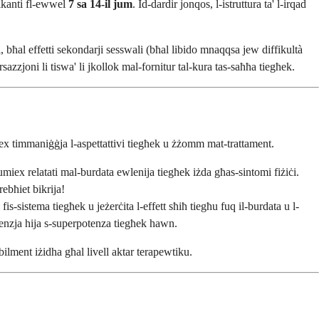
fikanti fl-ewwel
7 sa 14-il jum
. Id-dardir jonqos, l-istruttura ta' l-irqad
, bħal effetti sekondarji sesswali (bħal libido mnaqqsa jew diffikultà
sazzjoni li tiswa' li jkollok mal-fornitur tal-kura tas-saħħa tiegħek.
iex timmaniġġja l-aspettattivi tiegħek u żżomm mat-trattament.
 mhumiex relatati mal-burdata ewlenija tiegħek iżda għas-sintomi fiżiċi.
rebħiet bikrija!
s-sistema tiegħek u jeżerċita l-effett sħiħ tiegħu fuq il-burdata u l-
aċenzja hija s-superpotenza tiegħek hawn.
ilment iżidha għal livell aktar terapewtiku.