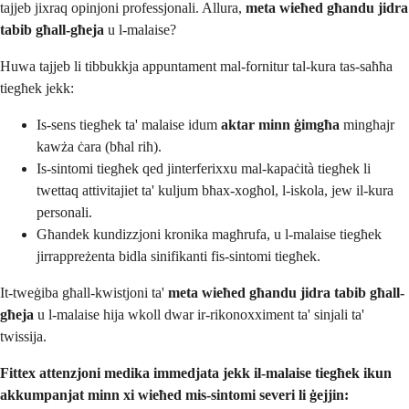
tajjeb jixraq opinjoni professjonali. Allura,
meta wieħed għandu jidra
tabib għall-għeja
u l-malaise?
Huwa tajjeb li tibbukkja appuntament mal-fornitur tal-kura tas-saħħa
tiegħek jekk:
Is-sens tiegħek ta' malaise idum
aktar minn ġimgħa
mingħajr
kawża ċara (bħal riħ).
Is-sintomi tiegħek qed jinterferixxu mal-kapaċità tiegħek li
twettaq attivitajiet ta' kuljum bħax-xogħol, l-iskola, jew il-kura
personali.
Għandek kundizzjoni kronika magħrufa, u l-malaise tiegħek
jirrappreżenta bidla sinifikanti fis-sintomi tiegħek.
It-tweġiba għall-kwistjoni ta'
meta wieħed għandu jidra tabib għall-
għeja
u l-malaise hija wkoll dwar ir-rikonoxximent ta' sinjali ta'
twissija.
Fittex attenzjoni medika immedjata jekk il-malaise tiegħek ikun
akkumpanjat minn xi wieħed mis-sintomi severi li ġejjin: