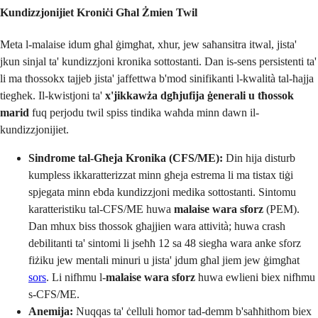
Kundizzjonijiet Kroniċi Għal Żmien Twil
Meta l-malaise idum għal ġimgħat, xhur, jew saħansitra itwal, jista'
jkun sinjal ta' kundizzjoni kronika sottostanti. Dan is-sens persistenti ta'
li ma tħossokx tajjeb jista' jaffettwa b'mod sinifikanti l-kwalità tal-ħajja
tiegħek. Il-kwistjoni ta'
x'jikkawża dgħjufija ġenerali u tħossok
marid
fuq perjodu twil spiss tindika waħda minn dawn il-
kundizzjonijiet.
Sindrome tal-Għeja Kronika (CFS/ME):
Din hija disturb
kumpless ikkaratterizzat minn għeja estrema li ma tistax tiġi
spjegata minn ebda kundizzjoni medika sottostanti. Sintomu
karatteristiku tal-CFS/ME huwa
malaise wara sforz
(PEM).
Dan mhux biss tħossok għajjien wara attività; huwa crash
debilitanti ta' sintomi li jseħħ 12 sa 48 siegħa wara anke sforz
fiżiku jew mentali minuri u jista' jdum għal jiem jew ġimgħat
sors
. Li nifhmu l-
malaise wara sforz
huwa ewlieni biex nifhmu
s-CFS/ME.
Anemija:
Nuqqas ta' ċelluli ħomor tad-demm b'saħħithom biex