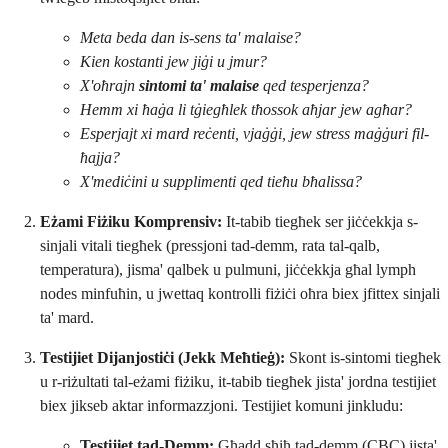
Meta beda dan is-sens ta' malaise?
Kien kostanti jew jiġi u jmur?
X'oħrajn
sintomi ta' malaise
qed tesperjenza?
Hemm xi ħaġa li tġiegħlek tħossok aħjar jew agħar?
Esperjajt xi mard reċenti, vjaġġi, jew stress maġġuri fil-
ħajja?
X'mediċini u supplimenti qed tieħu bħalissa?
Eżami Fiżiku Komprensiv:
It-tabib tiegħek ser jiċċekkja s-
sinjali vitali tiegħek (pressjoni tad-demm, rata tal-qalb,
temperatura), jisma' qalbek u pulmuni, jiċċekkja għal lymph
nodes minfuħin, u jwettaq kontrolli fiżiċi oħra biex jfittex sinjali
ta' mard.
Testijiet Dijanjostiċi (Jekk Meħtieġ):
Skont is-sintomi tiegħek
u r-riżultati tal-eżami fiżiku, it-tabib tiegħek jista' jordna testijiet
biex jikseb aktar informazzjoni. Testijiet komuni jinkludu:
Testijiet tad-Demm:
Għadd sħiħ tad-demm (CBC) jista'