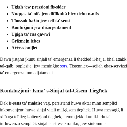
Uġigħ jew pressjoni fis-sider
Nuqqas ta' nifs jew diffikultà biex tieħu n-nifs
Tħossok ħażin jew telf ta' sensi
Konfużjoni jew diżorjentament
Uġigħ ta' ras qawwi
Griżmejn iebes
Aċċessjonijiet
Dawn jistgħu jkunu sinjali ta' emerġenza li thedded il-ħajja, bħal attakk
tal-qalb, puplesija, jew meninġite
sors
. Tistenniex—sejjaħ għas-servizzi
ta' emerġenza immedjatament.
Konklużjoni: Isma' s-Sinjal tal-Ġisem Tiegħek
Dak is-
sens ta' malaise
vag, persistenti huwa aktar minn sempliċi
inkonvenjent; huwa sinjal vitali mill-ġisem tiegħek. Huwa messaġġ li
xi ħaġa teħtieġ l-attenzjoni tiegħek, kemm jekk tkun il-bidu ta'
influwenza sempliċi, sinjal ta' stress kroniku, jew sintomu ta'