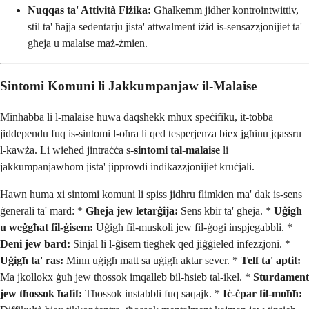
Nuqqas ta' Attività Fiżika:
Għalkemm jidher kontrointwittiv,
stil ta' ħajja sedentarju jista' attwalment iżid is-sensazzjonijiet ta'
għeja u malaise maż-żmien.
Sintomi Komuni li Jakkumpanjaw il-Malaise
Minħabba li l-malaise huwa daqshekk mhux speċifiku, it-tobba
jiddependu fuq is-sintomi l-oħra li qed tesperjenza biex jgħinu jqassru
l-kawża. Li wieħed jintraċċa s-
sintomi tal-malaise
li
jakkumpanjawhom jista' jipprovdi indikazzjonijiet kruċjali.
Hawn huma xi sintomi komuni li spiss jidhru flimkien ma' dak is-sens
ġenerali ta' mard: *
Għeja jew letarġija:
Sens kbir ta' għeja. *
Uġigħ
u weġgħat fil-ġisem:
Uġigħ fil-muskoli jew fil-ġogi inspjegabbli. *
Deni jew bard:
Sinjal li l-ġisem tiegħek qed jiġġieled infezzjoni. *
Uġigħ ta' ras:
Minn uġigħ matt sa uġigħ aktar sever. *
Telf ta' aptit:
Ma jkollokx ġuħ jew tħossok imqalleb bil-ħsieb tal-ikel. *
Sturdament
jew tħossok ħafif:
Tħossok instabbli fuq saqajk. *
Iċ-ċpar fil-moħħ: