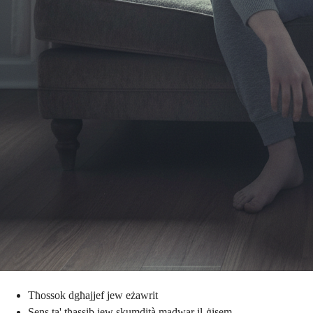
Tħossok dgħajjef jew eżawrit
Sens ta' tħassib jew skumdità madwar il-ġisem