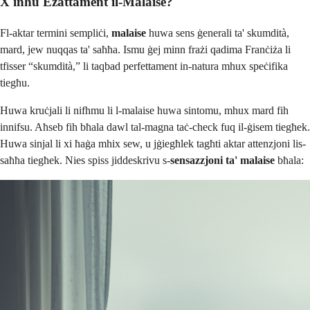
X'inhu Eżattament il-Malaise?
Fl-aktar termini sempliċi,
malaise
huwa sens ġenerali ta' skumdità,
mard, jew nuqqas ta' saħħa. Ismu ġej minn frażi qadima Franċiża li
tfisser “skumdità,” li taqbad perfettament in-natura mhux speċifika
tiegħu.
Huwa kruċjali li nifhmu li l-malaise huwa sintomu, mhux mard fih
innifsu. Aħseb fih bħala dawl tal-magna taċ-check fuq il-ġisem tiegħek.
Huwa sinjal li xi ħaġa mhix sew, u jġiegħlek tagħti aktar attenzjoni lis-
saħħa tiegħek. Nies spiss jiddeskrivu s-
sensazzjoni ta' malaise
bħala: