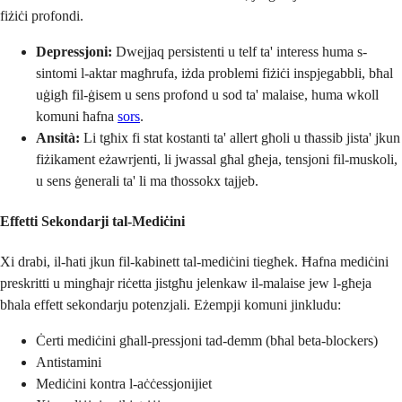
fiżiċi profondi.
Depressjoni:
Dwejjaq persistenti u telf ta' interess huma s-
sintomi l-aktar magħrufa, iżda problemi fiżiċi inspjegabbli, bħal
uġigħ fil-ġisem u sens profond u sod ta' malaise, huma wkoll
komuni ħafna
sors
.
Ansità:
Li tgħix fi stat kostanti ta' allert għoli u tħassib jista' jkun
fiżikament eżawrjenti, li jwassal għal għeja, tensjoni fil-muskoli,
u sens ġenerali ta' li ma tħossokx tajjeb.
Effetti Sekondarji tal-Mediċini
Xi drabi, il-ħati jkun fil-kabinett tal-mediċini tiegħek. Ħafna mediċini
preskritti u mingħajr riċetta jistgħu jelenkaw il-malaise jew l-għeja
bħala effett sekondarju potenzjali. Eżempji komuni jinkludu:
Ċerti mediċini għall-pressjoni tad-demm (bħal beta-blockers)
Antistamini
Mediċini kontra l-aċċessjonijiet