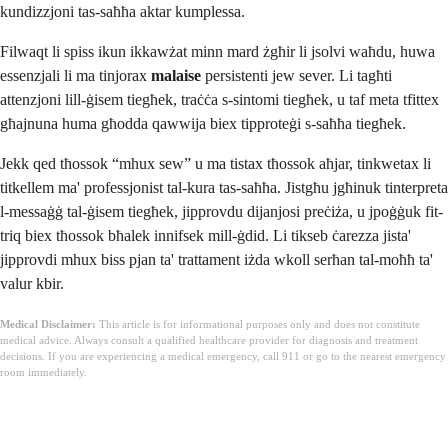
kundizzjoni tas-saħħa aktar kumplessa.
Filwaqt li spiss ikun ikkawżat minn mard żgħir li jsolvi waħdu, huwa
essenzjali li ma tinjorax
malaise
persistenti jew sever. Li tagħti
attenzjoni lill-ġisem tiegħek, traċċa s-sintomi tiegħek, u taf meta tfittex
għajnuna huma għodda qawwija biex tipproteġi s-saħħa tiegħek.
Jekk qed tħossok “mhux sew” u ma tistax tħossok aħjar, tinkwetax li
titkellem ma' professjonist tal-kura tas-saħħa. Jistgħu jgħinuk tinterpreta
l-messaġġ tal-ġisem tiegħek, jipprovdu dijanjosi preċiża, u jpoġġuk fit-
triq biex tħossok bħalek innifsek mill-ġdid. Li tikseb ċarezza jista'
jipprovdi mhux biss pjan ta' trattament iżda wkoll serħan tal-moħħ ta'
valur kbir.
Medical Disclaimer:
This article is for informational purposes only and does not constitute
medical advice. Always consult a qualified healthcare provider for diagnosis and treatment
decisions. If you are experiencing a medical emergency, call 911 or go to the nearest emergency
room immediately.