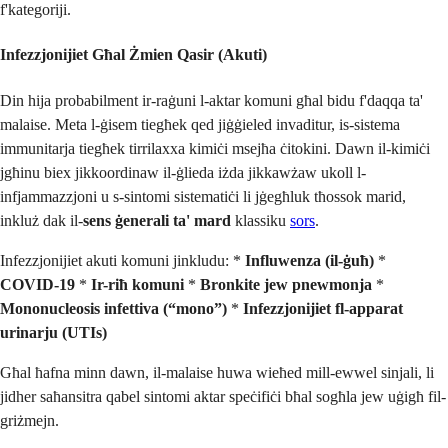
f'kategoriji.
Infezzjonijiet Għal Żmien Qasir (Akuti)
Din hija probabilment ir-raġuni l-aktar komuni għal bidu f'daqqa ta'
malaise. Meta l-ġisem tiegħek qed jiġġieled invaditur, is-sistema
immunitarja tiegħek tirrilaxxa kimiċi msejħa ċitokini. Dawn il-kimiċi
jgħinu biex jikkoordinaw il-ġlieda iżda jikkawżaw ukoll l-
infjammazzjoni u s-sintomi sistematiċi li jġegħluk tħossok marid,
inkluż dak il-
sens ġenerali ta' mard
klassiku
sors
.
Infezzjonijiet akuti komuni jinkludu: *
Influwenza (il-ġuħ)
*
COVID-19
*
Ir-riħ komuni
*
Bronkite jew pnewmonja
*
Mononucleosis infettiva (“mono”)
*
Infezzjonijiet fl-apparat
urinarju (UTIs)
Għal ħafna minn dawn, il-malaise huwa wieħed mill-ewwel sinjali, li
jidher saħansitra qabel sintomi aktar speċifiċi bħal sogħla jew uġigħ fil-
griżmejn.