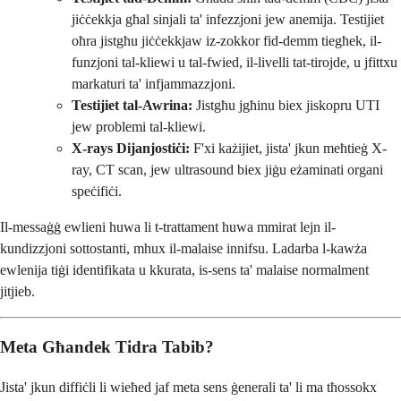
jiċċekkja għal sinjali ta' infezzjoni jew anemija. Testijiet
oħra jistgħu jiċċekkjaw iz-zokkor fid-demm tiegħek, il-
funzjoni tal-kliewi u tal-fwied, il-livelli tat-tirojde, u jfittxu
markaturi ta' infjammazzjoni.
Testijiet tal-Awrina:
Jistgħu jgħinu biex jiskopru UTI
jew problemi tal-kliewi.
X-rays Dijanjostiċi:
F'xi każijiet, jista' jkun meħtieġ X-
ray, CT scan, jew ultrasound biex jiġu eżaminati organi
speċifiċi.
Il-messaġġ ewlieni huwa li t-trattament huwa mmirat lejn il-
kundizzjoni sottostanti, mhux il-malaise innifsu. Ladarba l-kawża
ewlenija tiġi identifikata u kkurata, is-sens ta' malaise normalment
jitjieb.
Meta Għandek Tidra Tabib?
Jista' jkun diffiċli li wieħed jaf meta sens ġenerali ta' li ma tħossokx