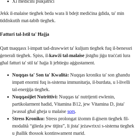
Xi mediċini psikjatriċi
Jekk il-malaise tiegħek beda wara li bdejt mediċina ġdida, ta' min
tiddiskutih mat-tabib tiegħek.
Fatturi tal-Istil ta' Ħajja
Qatt tnaqqasx l-impatt tad-drawwiet ta' kuljum tiegħek fuq il-benessri
ġenerali tiegħek. Spiss, il-
kawżi tal-malaise
jistgħu jiġu traċċati lura
għal fatturi ta' stil ta' ħajja li jeħtieġu aġġustament.
Nuqqas ta' Son ta' Kwalità:
Nuqqas kroniku ta' son għandu
impatt enormi fuq is-sistema immunitarja, il-burdata, u l-livelli
tal-enerġija tiegħek.
Nuqqasijiet Nutrittivi:
Nuqqas ta' nutrijenti ewlenin,
partikolarment ħadid, Vitamina B12, jew Vitamina D, jista'
jwassal għal għeja u malaise
sors
.
Stress Kroniku:
Stress prolongat iżomm il-ġisem tiegħek fil-
modalità “ġlieda jew titjira”, li jista' jeżawrixxi s-sistema tiegħek
u jħallik tħossok kontinwament marid.