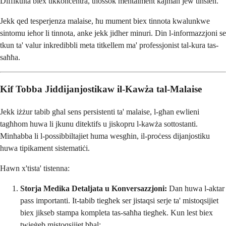
Diffikultà biex tikkonċentra, tħossok mentalment kajman jew tinsieh.
Jekk qed tesperjenza malaise, ħu mument biex tinnota kwalunkwe
sintomu ieħor li tinnota, anke jekk jidher minuri. Din l-informazzjoni se
tkun ta' valur inkredibbli meta titkellem ma' professjonist tal-kura tas-
saħħa.
Kif Tobba Jiddijanjostikaw il-Kawża tal-Malaise
Jekk iżżur tabib għal sens persistenti ta' malaise, l-għan ewlieni
tagħhom huwa li jkunu ditektifs u jiskopru l-kawża sottostanti.
Minħabba li l-possibbiltajiet huma wesgħin, il-proċess dijanjostiku
huwa tipikament sistematiċi.
Hawn x'tista' tistenna:
Storja Medika Detaljata u Konversazzjoni:
Dan huwa l-aktar
pass importanti. It-tabib tiegħek ser jistaqsi serje ta' mistoqsijiet
biex jikseb stampa kompleta tas-saħħa tiegħek. Kun lest biex
twieġeb mistoqsijiet bħal: