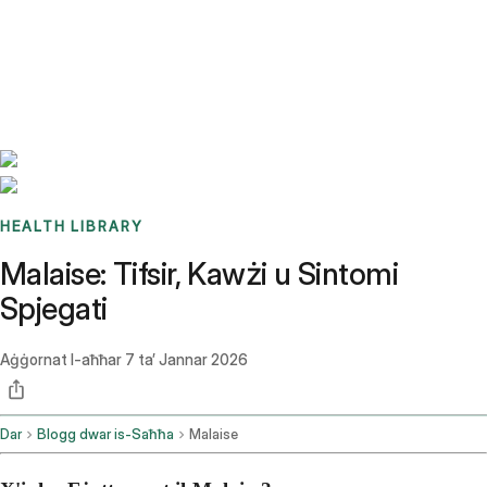
Benchmarks
Stories
FAQ
Sign up / Log in
HEALTH LIBRARY
Malaise: Tifsir, Kawżi u Sintomi
Spjegati
Aġġornat l-aħħar
7 ta’ Jannar 2026
Dar
Blogg dwar is-Saħħa
Malaise