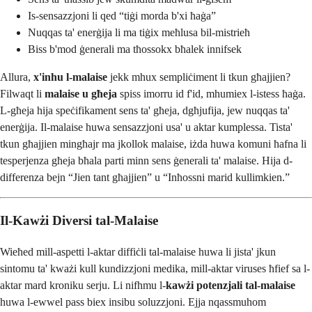
Is-sensazzjoni li qed “tiġi morda b'xi ħaġa”
Nuqqas ta' enerġija li ma tiġix meħlusa bil-mistrieħ
Biss b'mod ġenerali ma tħossokx bħalek innifsek
Allura,
x'inhu l-malaise
jekk mhux sempliċiment li tkun għajjien?
Filwaqt li
malaise u għeja
spiss imorru id f'id, mhumiex l-istess ħaġa.
L-għeja hija speċifikament sens ta' għeja, dgħjufija, jew nuqqas ta'
enerġija. Il-malaise huwa sensazzjoni usa' u aktar kumplessa. Tista'
tkun għajjien mingħajr ma jkollok malaise, iżda huwa komuni ħafna li
tesperjenza għeja bħala parti minn sens ġenerali ta' malaise. Hija d-
differenza bejn “Jien tant għajjien” u “Inħossni marid kullimkien.”
Il-Kawżi Diversi tal-Malaise
Wieħed mill-aspetti l-aktar diffiċli tal-malaise huwa li jista' jkun
sintomu ta' kważi kull kundizzjoni medika, mill-aktar viruses ħfief sa l-
aktar mard kroniku serju. Li nifhmu l-
kawżi potenzjali tal-malaise
huwa l-ewwel pass biex insibu soluzzjoni. Ejja nqassmuhom