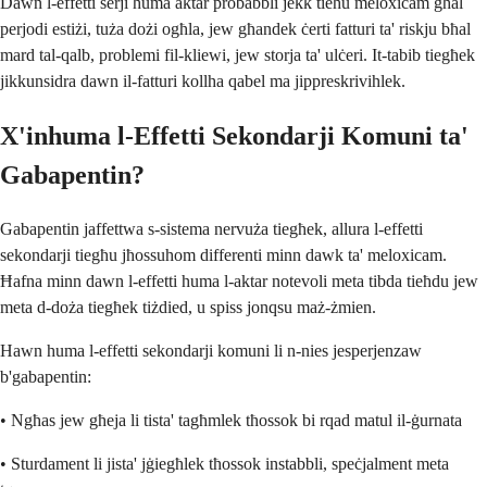
Dawn l-effetti serji huma aktar probabbli jekk tieħu meloxicam għal
perjodi estiżi, tuża dożi ogħla, jew għandek ċerti fatturi ta' riskju bħal
mard tal-qalb, problemi fil-kliewi, jew storja ta' ulċeri. It-tabib tiegħek
jikkunsidra dawn il-fatturi kollha qabel ma jippreskrivihlek.
X'inhuma l-Effetti Sekondarji Komuni ta'
Gabapentin?
Gabapentin jaffettwa s-sistema nervuża tiegħek, allura l-effetti
sekondarji tiegħu jħossuhom differenti minn dawk ta' meloxicam.
Ħafna minn dawn l-effetti huma l-aktar notevoli meta tibda tieħdu jew
meta d-doża tiegħek tiżdied, u spiss jonqsu maż-żmien.
Hawn huma l-effetti sekondarji komuni li n-nies jesperjenzaw
b'gabapentin:
• Ngħas jew għeja li tista' tagħmlek tħossok bi rqad matul il-ġurnata
• Sturdament li jista' jġiegħlek tħossok instabbli, speċjalment meta