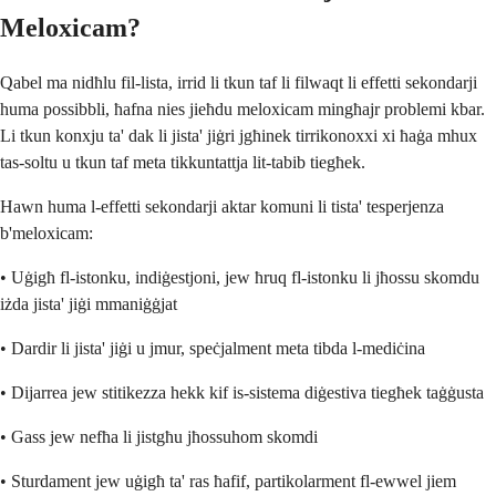
Meloxicam?
Qabel ma nidħlu fil-lista, irrid li tkun taf li filwaqt li effetti sekondarji
huma possibbli, ħafna nies jieħdu meloxicam mingħajr problemi kbar.
Li tkun konxju ta' dak li jista' jiġri jgħinek tirrikonoxxi xi ħaġa mhux
tas-soltu u tkun taf meta tikkuntattja lit-tabib tiegħek.
Hawn huma l-effetti sekondarji aktar komuni li tista' tesperjenza
b'meloxicam:
• Uġigħ fl-istonku, indiġestjoni, jew ħruq fl-istonku li jħossu skomdu
iżda jista' jiġi mmaniġġjat
• Dardir li jista' jiġi u jmur, speċjalment meta tibda l-mediċina
• Dijarrea jew stitikezza hekk kif is-sistema diġestiva tiegħek taġġusta
• Gass jew nefħa li jistgħu jħossuhom skomdi
• Sturdament jew uġigħ ta' ras ħafif, partikolarment fl-ewwel jiem