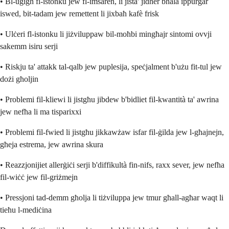
• Bl-uġigħ fl-istonku jew fl-imsaren, li jista' jidher bħala ippurgar
iswed, bit-tadam jew remettent li jixbaħ kafè frisk
• Ulċeri fl-istonku li jiżviluppaw bil-moħbi mingħajr sintomi ovvji
sakemm isiru serji
• Riskju ta' attakk tal-qalb jew puplesija, speċjalment b'użu fit-tul jew
dożi għoljin
• Problemi fil-kliewi li jistgħu jibdew b'bidliet fil-kwantità ta' awrina
jew nefħa li ma tisparixxi
• Problemi fil-fwied li jistgħu jikkawżaw isfar fil-ġilda jew l-għajnejn,
għeja estrema, jew awrina skura
• Reazzjonijiet allerġiċi serji b'diffikultà fin-nifs, raxx sever, jew nefħa
fil-wiċċ jew fil-griżmejn
• Pressjoni tad-demm għolja li tiżviluppa jew tmur għall-agħar waqt li
tieħu l-mediċina