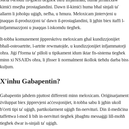
kimiċi msejħa prostaglandini. Dawn il-kimiċi huma bħal sinjali ta'
allarm li joħolqu uġigħ, nefħa, u ħmura. Meloxicam jintervjeni u
jnaqqas il-produzzjoni ta' dawn il-prostaglandini, li jgħin biex itaffi l-
infjammazzjoni u jnaqqas l-iskomdu tiegħek.
It-tobba komunement jippreskrivu meloxicam għal kundizzjonijiet
bħall-osteoartrite, l-artrite rewmatojde, u kundizzjonijiet infjammatorji
oħra. Jiġi f'forma ta' pilloli u tipikament idum iktar fis-sistema tiegħek
minn xi NSAIDs oħra, li jfisser li normalment ikollok tieħdu darba biss
kuljum.
X'inhu Gabapentin?
Gabapentin jaħdem pjuttost differenti minn meloxicam. Oriġinarjament
żviluppat biex jipprevjeni aċċessjonijiet, it-tobba sabu li jgħin ukoll
b'ċerti tipi ta' uġigħ, partikolarment uġigħ fin-nervituri. Din il-mediċina
taffettwa l-mod li bih in-nervituri tiegħek jibagħtu messaġġi lill-moħħ
tiegħek dwar is-sinjali ta' uġigħ.