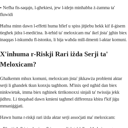
• Nefħa fis-saqajn, l-għekiesi, jew l-idejn minħabba ż-żamma ta'
fluwidi
Ħafna minn dawn l-effetti huma ħfief u spiss jitjiebu hekk kif il-ġisem
tiegħek jidra l-mediċina. It-teħid ta' meloxicam ma' ikel jista' jgħin biex
inaqqas l-iskumdu fl-istonku, li hija waħda mill-ilmenti l-aktar komuni.
X'inhuma r-Riskji Rari iżda Serji ta'
Meloxicam?
Għalkemm mhux komuni, meloxicam jista' jikkawża problemi aktar
serji li għandek tkun konxju tagħhom. M'inix qed ngħid dan biex
ninkwietak, imma biex ngħinek tirrikonoxxi sinjali ta' twissija jekk
jidhru. Li tinqabad dawn kmieni tagħmel differenza kbira f'kif jiġu
mmaniġġjati.
Hawn huma r-riskji rari iżda aktar serji assoċjati ma' meloxicam: