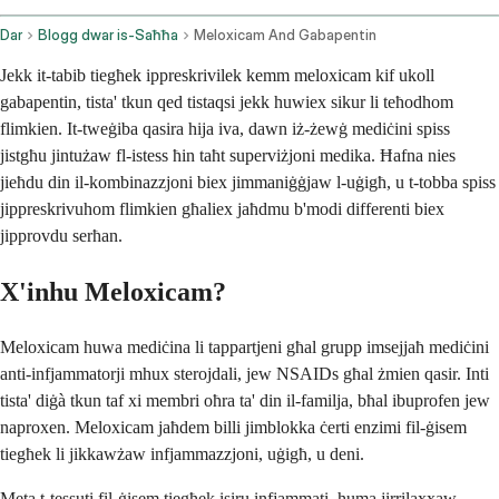
Dar
Blogg dwar is-Saħħa
Meloxicam And Gabapentin
Jekk it-tabib tiegħek ippreskrivilek kemm meloxicam kif ukoll
gabapentin, tista' tkun qed tistaqsi jekk huwiex sikur li teħodhom
flimkien. It-tweġiba qasira hija iva, dawn iż-żewġ mediċini spiss
jistgħu jintużaw fl-istess ħin taħt superviżjoni medika. Ħafna nies
jieħdu din il-kombinazzjoni biex jimmaniġġjaw l-uġigħ, u t-tobba spiss
jippreskrivuhom flimkien għaliex jaħdmu b'modi differenti biex
jipprovdu serħan.
X'inhu Meloxicam?
Meloxicam huwa mediċina li tappartjeni għal grupp imsejjaħ mediċini
anti-infjammatorji mhux sterojdali, jew NSAIDs għal żmien qasir. Inti
tista' diġà tkun taf xi membri oħra ta' din il-familja, bħal ibuprofen jew
naproxen. Meloxicam jaħdem billi jimblokka ċerti enzimi fil-ġisem
tiegħek li jikkawżaw infjammazzjoni, uġigħ, u deni.
Meta t-tessuti fil-ġisem tiegħek isiru infjammati, huma jirrilaxxaw