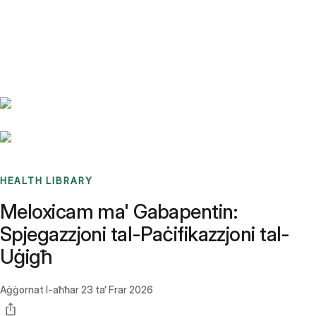
Benchmarks
Stories
FAQ
Sign up / Log in
HEALTH LIBRARY
Meloxicam ma' Gabapentin:
Spjegazzjoni tal-Paċifikazzjoni tal-
Uġigħ
Aġġornat l-aħħar
23 ta’ Frar 2026