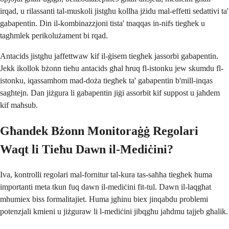
irqad, u rilassanti tal-muskoli jistgħu kollha jżidu mal-effetti sedattivi ta'
gabapentin. Din il-kombinazzjoni tista' tnaqqas in-nifs tiegħek u
tagħmlek perikolużament bi rqad.
Antacids jistgħu jaffettwaw kif il-ġisem tiegħek jassorbi gabapentin.
Jekk ikollok bżonn tieħu antacids għal ħruq fl-istonku jew skumdu fl-
istonku, iqassamhom mad-doża tiegħek ta' gabapentin b'mill-inqas
sagħtejn. Dan jiżgura li gabapentin jiġi assorbit kif suppost u jaħdem
kif maħsub.
Għandek Bżonn Monitoraġġ Regolari
Waqt li Tieħu Dawn il-Mediċini?
Iva, kontrolli regolari mal-fornitur tal-kura tas-saħħa tiegħek huma
importanti meta tkun fuq dawn il-mediċini fit-tul. Dawn il-laqgħat
mhumiex biss formalitajiet. Huma jgħinu biex jinqabdu problemi
potenzjali kmieni u jiżguraw li l-mediċini jibqgħu jaħdmu tajjeb għalik.