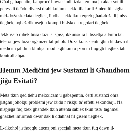
Għal gabapentin, l-approċċ huwa simili iżda kemmxejn aktar sottili
peress li tieħdu diversi drabi kuljum. Jekk tiftakar fi żmien ftit sigħat
mid-doża skedata tiegħek, ħudha. Jekk ikun eqreb għad-doża li jmiss
tiegħek, aqbeż dik nsejt u kompli bl-iskeda regolari tiegħek.
Jekk issib ruħek tinsa dożi ta' spiss, ikkunsidra li tissettja allarmi tat-
telefon jew tuża organizer tal-pilloli. Doża konsistenti tgħin lil dawn il-
mediċini jaħdmu bl-aħjar mod tagħhom u jżomm l-uġigħ tiegħek taħt
kontroll aħjar.
Hemm Mediċini jew Sustanzi li Għandhom
jiġu Evitati?
Meta tkun qed tieħu meloxicam u gabapentin, ċerti sustanzi oħra
jistgħu joħolqu problemi jew iżidu r-riskju ta' effetti sekondarji. Ħa
nispjega fuq xiex għandek tkun attenta sabiex tkun tista' tagħmel
għażliet infurmati dwar dak li ddaħħal fil-ġisem tiegħek.
L-alkoħol jisthoqqlu attenzjoni speċjali meta tkun fuq dawn il-