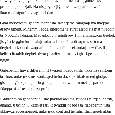
It-tweġiba tvarja għal kull mediċina, u li tifhem dan jgħinek tevita
problemi potenzjali. Ħa nispjega x'jiġri meta twaqqaf kull waħda u l-
iktar mod sigur biex tagħmel dan.
Għal meloxicam, ġeneralment tista' twaqqafha mingħajr ma tnaqqas
gradwalment. M'hemm l-ebda sindrome ta' rtirar assoċjata mat-twaqqif
ta' NSAIDs f'daqqa. Madankollu, l-uġigħ jew l-infjammazzjoni tiegħek
jistgħu jerġgħu lura malajr ladarba l-mediċina titlaq mis-sistema
tiegħek. Jekk qed twaqqaf minħabba effetti sekondarji jew tħassib,
kellem lit-tabib tiegħek dwar għażliet alternattivi għall-ġestjoni tal-
uġigħ.
Gabapentin huwa differenti. It-twaqqif f'daqqa jista' jikkawża sintomi
ta' rtirar, anke jekk ma kontx qed tieħu doża partikolarment għolja. Il-
ġisem tiegħek jidra jkollu gabapentin madwaru, u meta jisparixxi
f'daqqa, tista' tesperjenza problemi.
L-irtirar minn gabapentin jista' jinkludi ansjetà, nuqqas ta' rqad, dardir,
għaraq, u uġigħ. F'każijiet rari, it-twaqqif f'daqqa ta' gabapentin jista'
jikkawża aċċessjonijiet, anke jekk kont qed tieħuha għall-uġigħ aktar