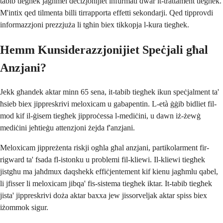
tabib tiegħek jagħmel deċiżjonijiet infurmati dwar it-trattament tiegħek.
M'intix qed tilmenta billi tirrapporta effetti sekondarji. Qed tipprovdi
informazzjoni prezzjuża li tgħin biex tikkopja l-kura tiegħek.
Hemm Kunsiderazzjonijiet Speċjali għal
Anzjani?
Jekk għandek aktar minn 65 sena, it-tabib tiegħek ikun speċjalment ta'
ħsieb biex jippreskrivi meloxicam u gabapentin. L-età ġġib bidliet fil-
mod kif il-ġisem tiegħek jipproċessa l-mediċini, u dawn iż-żewġ
mediċini jeħtieġu attenzjoni żejda f'anzjani.
Meloxicam jippreżenta riskji ogħla għal anzjani, partikolarment fir-
rigward ta' fsada fl-istonku u problemi fil-kliewi. Il-kliewi tiegħek
jistgħu ma jaħdmux daqshekk effiċjentement kif kienu jagħmlu qabel,
li jfisser li meloxicam jibqa' fis-sistema tiegħek iktar. It-tabib tiegħek
jista' jippreskrivi doża aktar baxxa jew jissorveljak aktar spiss biex
iżommok sigur.