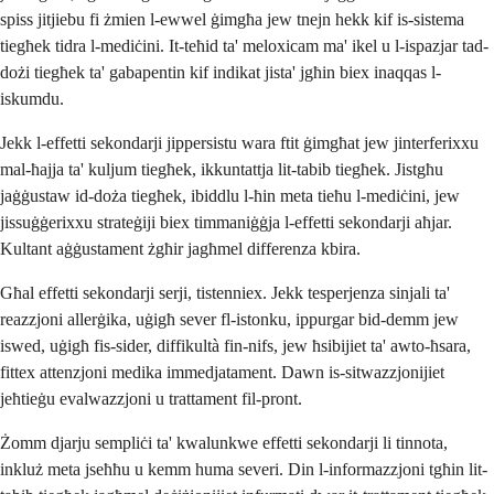
spiss jitjiebu fi żmien l-ewwel ġimgħa jew tnejn hekk kif is-sistema
tiegħek tidra l-mediċini. It-teħid ta' meloxicam ma' ikel u l-ispazjar tad-
dożi tiegħek ta' gabapentin kif indikat jista' jgħin biex inaqqas l-
iskumdu.
Jekk l-effetti sekondarji jippersistu wara ftit ġimgħat jew jinterferixxu
mal-ħajja ta' kuljum tiegħek, ikkuntattja lit-tabib tiegħek. Jistgħu
jaġġustaw id-doża tiegħek, ibiddlu l-ħin meta tieħu l-mediċini, jew
jissuġġerixxu strateġiji biex timmaniġġja l-effetti sekondarji aħjar.
Kultant aġġustament żgħir jagħmel differenza kbira.
Għal effetti sekondarji serji, tistenniex. Jekk tesperjenza sinjali ta'
reazzjoni allerġika, uġigħ sever fl-istonku, ippurgar bid-demm jew
iswed, uġigħ fis-sider, diffikultà fin-nifs, jew ħsibijiet ta' awto-ħsara,
fittex attenzjoni medika immedjatament. Dawn is-sitwazzjonijiet
jeħtieġu evalwazzjoni u trattament fil-pront.
Żomm djarju sempliċi ta' kwalunkwe effetti sekondarji li tinnota,
inkluż meta jseħħu u kemm huma severi. Din l-informazzjoni tgħin lit-