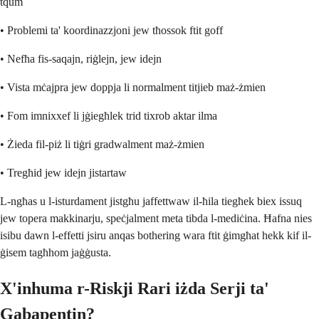
tqum
• Problemi ta' koordinazzjoni jew tħossok ftit goff
• Nefħa fis-saqajn, riġlejn, jew idejn
• Vista mċajpra jew doppja li normalment titjieb maż-żmien
• Fom imnixxef li jġiegħlek trid tixrob aktar ilma
• Żieda fil-piż li tiġri gradwalment maż-żmien
• Tregħid jew idejn jistartaw
L-ngħas u l-isturdament jistgħu jaffettwaw il-ħila tiegħek biex issuq
jew topera makkinarju, speċjalment meta tibda l-mediċina. Ħafna nies
isibu dawn l-effetti jsiru anqas bothering wara ftit ġimgħat hekk kif il-
ġisem tagħhom jaġġusta.
X'inhuma r-Riskji Rari iżda Serji ta'
Gabapentin?