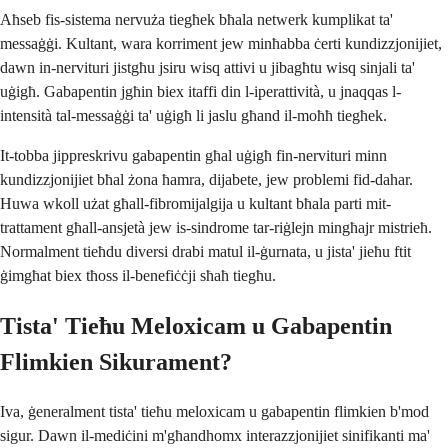
Aħseb fis-sistema nervuża tiegħek bħala netwerk kumplikat ta'
messaġġi. Kultant, wara korriment jew minħabba ċerti kundizzjonijiet,
dawn in-nervituri jistgħu jsiru wisq attivi u jibagħtu wisq sinjali ta'
uġigħ. Gabapentin jgħin biex itaffi din l-iperattività, u jnaqqas l-
intensità tal-messaġġi ta' uġigħ li jaslu għand il-moħħ tiegħek.
It-tobba jippreskrivu gabapentin għal uġigħ fin-nervituri minn
kundizzjonijiet bħal żona ħamra, dijabete, jew problemi fid-dahar.
Huwa wkoll użat għall-fibromijalgija u kultant bħala parti mit-
trattament għall-ansjetà jew is-sindrome tar-riġlejn mingħajr mistrieħ.
Normalment tieħdu diversi drabi matul il-ġurnata, u jista' jieħu ftit
ġimgħat biex tħoss il-benefiċċji sħaħ tiegħu.
Tista' Tieħu Meloxicam u Gabapentin
Flimkien Sikurament?
Iva, ġeneralment tista' tieħu meloxicam u gabapentin flimkien b'mod
sigur. Dawn il-mediċini m'għandhomx interazzjonijiet sinifikanti ma'