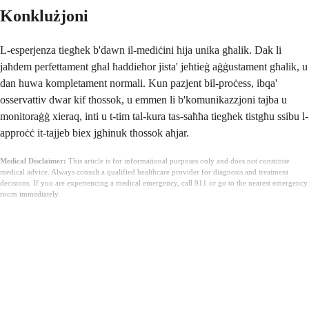
Konklużjoni
L-esperjenza tiegħek b'dawn il-mediċini hija unika għalik. Dak li
jaħdem perfettament għal ħaddieħor jista' jeħtieġ aġġustament għalik, u
dan huwa kompletament normali. Kun pazjent bil-proċess, ibqa'
osservattiv dwar kif tħossok, u emmen li b'komunikazzjoni tajba u
monitoraġġ xieraq, inti u t-tim tal-kura tas-saħħa tiegħek tistgħu ssibu l-
approċċ it-tajjeb biex jgħinuk tħossok aħjar.
Medical Disclaimer:
This article is for informational purposes only and does not constitute
medical advice. Always consult a qualified healthcare provider for diagnosis and treatment
decisions. If you are experiencing a medical emergency, call 911 or go to the nearest emergency
room immediately.