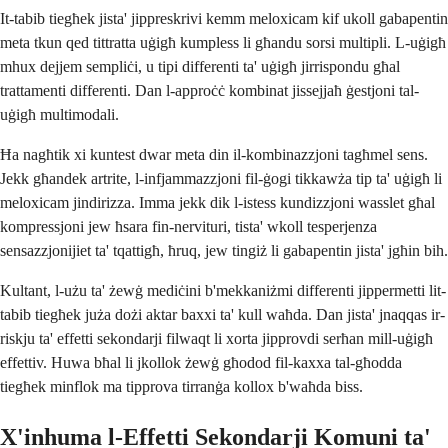
It-tabib tiegħek jista' jippreskrivi kemm meloxicam kif ukoll gabapentin
meta tkun qed tittratta uġigħ kumpless li għandu sorsi multipli. L-uġigħ
mhux dejjem sempliċi, u tipi differenti ta' uġigħ jirrispondu għal
trattamenti differenti. Dan l-approċċ kombinat jissejjaħ ġestjoni tal-
uġigħ multimodali.
Ħa nagħtik xi kuntest dwar meta din il-kombinazzjoni tagħmel sens.
Jekk għandek artrite, l-infjammazzjoni fil-ġogi tikkawża tip ta' uġigħ li
meloxicam jindirizza. Imma jekk dik l-istess kundizzjoni wasslet għal
kompressjoni jew ħsara fin-nervituri, tista' wkoll tesperjenza
sensazzjonijiet ta' tqattigħ, ħruq, jew tingiż li gabapentin jista' jgħin bih.
Kultant, l-użu ta' żewġ mediċini b'mekkaniżmi differenti jippermetti lit-
tabib tiegħek juża dożi aktar baxxi ta' kull waħda. Dan jista' jnaqqas ir-
riskju ta' effetti sekondarji filwaqt li xorta jipprovdi serħan mill-uġigħ
effettiv. Huwa bħal li jkollok żewġ għodod fil-kaxxa tal-għodda
tiegħek minflok ma tipprova tirranġa kollox b'waħda biss.
X'inhuma l-Effetti Sekondarji Komuni ta'