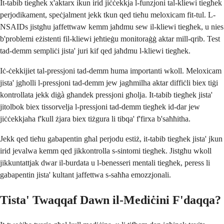
It-tabib tiegħek x'aktarx ikun irid jiċċekkja l-funzjoni tal-kliewi tiegħek
perjodikament, speċjalment jekk tkun qed tieħu meloxicam fit-tul. L-
NSAIDs jistgħu jaffettwaw kemm jaħdmu sew il-kliewi tiegħek, u nies
b'problemi eżistenti fil-kliewi jeħtieġu monitoraġġ aktar mill-qrib. Test
tad-demm sempliċi jista' juri kif qed jaħdmu l-kliewi tiegħek.
Iċ-ċekkijiet tal-pressjoni tad-demm huma importanti wkoll. Meloxicam
jista' jgħolli l-pressjoni tad-demm jew jagħmilha aktar diffiċli biex tiġi
kontrollata jekk diġà għandek pressjoni għolja. It-tabib tiegħek jista'
jitolbok biex tissorvelja l-pressjoni tad-demm tiegħek id-dar jew
jiċċekkjaha f'kull żjara biex tiżgura li tibqa' f'firxa b'saħħitha.
Jekk qed tieħu gabapentin għal perjodu estiż, it-tabib tiegħek jista' jkun
irid jevalwa kemm qed jikkontrolla s-sintomi tiegħek. Jistgħu wkoll
jikkuntattjak dwar il-burdata u l-benesseri mentali tiegħek, peress li
gabapentin jista' kultant jaffettwa s-saħħa emozzjonali.
Tista' Twaqqaf Dawn il-Mediċini F'daqqa?