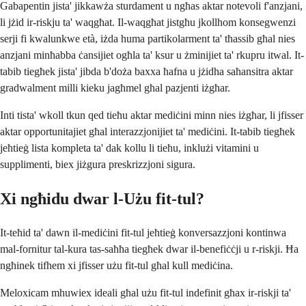
Gabapentin jista' jikkawża sturdament u ngħas aktar notevoli f'anzjani,
li jżid ir-riskju ta' waqgħat. Il-waqgħat jistgħu jkollhom konsegwenzi
serji fi kwalunkwe età, iżda huma partikolarment ta' tħassib għal nies
anzjani minħabba ċansijiet ogħla ta' ksur u żminijiet ta' rkupru itwal. It-
tabib tiegħek jista' jibda b'doża baxxa ħafna u jżidha saħansitra aktar
gradwalment milli kieku jagħmel għal pazjenti iżgħar.
Inti tista' wkoll tkun qed tieħu aktar mediċini minn nies iżgħar, li jfisser
aktar opportunitajiet għal interazzjonijiet ta' mediċini. It-tabib tiegħek
jeħtieġ lista kompleta ta' dak kollu li tieħu, inklużi vitamini u
supplimenti, biex jiżgura preskrizzjoni sigura.
Xi ngħidu dwar l-Użu fit-tul?
It-teħid ta' dawn il-mediċini fit-tul jeħtieġ konversazzjoni kontinwa
mal-fornitur tal-kura tas-saħħa tiegħek dwar il-benefiċċji u r-riskji. Ħa
ngħinek tifhem xi jfisser użu fit-tul għal kull mediċina.
Meloxicam mhuwiex ideali għal użu fit-tul indefinit għax ir-riskji ta'