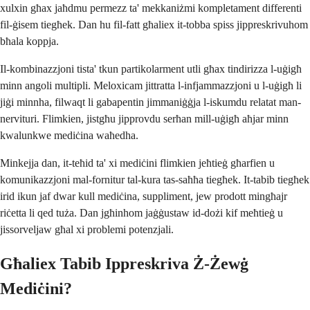
xulxin għax jaħdmu permezz ta' mekkaniżmi kompletament differenti
fil-ġisem tiegħek. Dan hu fil-fatt għaliex it-tobba spiss jippreskrivuhom
bħala koppja.
Il-kombinazzjoni tista' tkun partikolarment utli għax tindirizza l-uġigħ
minn angoli multipli. Meloxicam jittratta l-infjammazzjoni u l-uġigħ li
jiġi minnha, filwaqt li gabapentin jimmaniġġja l-iskumdu relatat man-
nervituri. Flimkien, jistgħu jipprovdu serħan mill-uġigħ aħjar minn
kwalunkwe mediċina waħedha.
Minkejja dan, it-teħid ta' xi mediċini flimkien jeħtieġ għarfien u
komunikazzjoni mal-fornitur tal-kura tas-saħħa tiegħek. It-tabib tiegħek
irid ikun jaf dwar kull mediċina, suppliment, jew prodott mingħajr
riċetta li qed tuża. Dan jgħinhom jaġġustaw id-dożi kif meħtieġ u
jissorveljaw għal xi problemi potenzjali.
Għaliex Tabib Ippreskriva Ż-Żewġ
Mediċini?