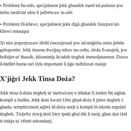
• Problemi fin-nifs, speċjalment jekk għandek mard tal-pulmun jew
tieħu mediċini oħra li jaffettwaw in-nifs
• Problemi fil-kliewi, speċjalment jekk diġà għandek funzjoni tal-
kliewi mnaqqsa
Xi nies jesperjenzaw tibdil emozzjonali jew tal-imġieba meta jieħdu
gabapentin. Jekk tinnota dwejjaq mhux tas-soltu, żieda fl-ansjetà, jew
ħsibijiet ta' tħassib, ikkuntattja lit-tabib tiegħek immedjatament. Dawn
il-bidliet huma rari iżda importanti li jiġu indirizzati malajr.
X'jiġri Jekk Tinsa Doża?
Jekk tinsa d-doża tiegħek ta' meloxicam u tiftakar fi żmien ftit sigħat,
kompli u ħudha. Jekk ikun kważi l-ħin għad-doża li jmiss tiegħek l-
għada, sempliċement aqbeż id-doża nsejt u kompli bl-iskeda regolari
tiegħek. Tixjieħx żewġ dożi biex tpatti għal dik li nsejt, għax dan iżid
ir-riskju ta' effetti sekondarji.