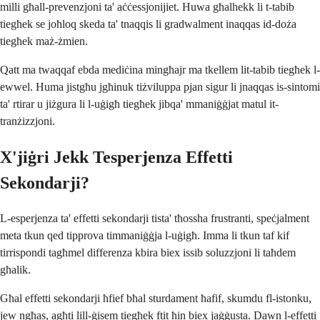
milli għall-prevenzjoni ta' aċċessjonijiet. Huwa għalhekk li t-tabib
tiegħek se joħloq skeda ta' tnaqqis li gradwalment inaqqas id-doża
tiegħek maż-żmien.
Qatt ma twaqqaf ebda mediċina mingħajr ma tkellem lit-tabib tiegħek l-
ewwel. Huma jistgħu jgħinuk tiżviluppa pjan sigur li jnaqqas is-sintomi
ta' rtirar u jiżgura li l-uġigħ tiegħek jibqa' mmaniġġjat matul it-
tranżizzjoni.
X'jiġri Jekk Tesperjenza Effetti
Sekondarji?
L-esperjenza ta' effetti sekondarji tista' tħossha frustranti, speċjalment
meta tkun qed tipprova timmaniġġja l-uġigħ. Imma li tkun taf kif
tirrispondi tagħmel differenza kbira biex issib soluzzjoni li taħdem
għalik.
Għal effetti sekondarji ħfief bħal sturdament ħafif, skumdu fl-istonku,
jew ngħas, agħti lill-ġisem tiegħek ftit ħin biex jaġġusta. Dawn l-effetti