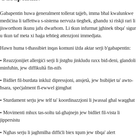
Gabapentin huwa ġeneralment tollerat tajjeb, imma bħal kwalunkwe
mediċina li taffettwa s-sistema nervuża tiegħek, għandu xi riskji rari li
jisworthom ikunu jafu dwarhom. Li tkun infurmat jgħinek tibqa' sigur
u tkun taf meta xi ħaġa teħtieġ attenzjoni immedjata.
Hawn huma t-tħassibiet inqas komuni iżda aktar serji b'gabapentin:
• Reazzjonijiet allerġiċi serji li jistgħu jinkludu raxx bid-deni, glandoli
minfuħin, jew diffikultà fin-nifs
• Bidliet fil-burdata inkluż dipressjoni, ansjetà, jew ħsibijiet ta' awto-
ħsara, speċjalment fl-ewwel ġimgħat
• Sturdament serju jew telf ta' koordinazzjoni li jwassal għal waqgħat
• Movimenti mhux tas-soltu tal-għajnejn jew bidliet fil-vista li
jippersistu
• Ngħas serju li jagħmilha diffiċli biex tqum jew tibqa' alert