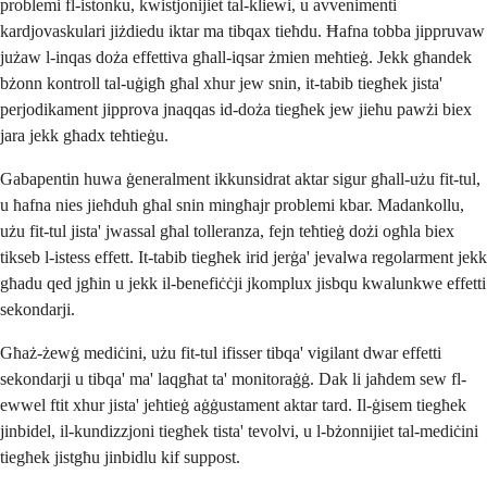
problemi fl-istonku, kwistjonijiet tal-kliewi, u avvenimenti
kardjovaskulari jiżdiedu iktar ma tibqax tieħdu. Ħafna tobba jippruvaw
jużaw l-inqas doża effettiva għall-iqsar żmien meħtieġ. Jekk għandek
bżonn kontroll tal-uġigħ għal xhur jew snin, it-tabib tiegħek jista'
perjodikament jipprova jnaqqas id-doża tiegħek jew jieħu pawżi biex
jara jekk għadx teħtieġu.
Gabapentin huwa ġeneralment ikkunsidrat aktar sigur għall-użu fit-tul,
u ħafna nies jieħduh għal snin mingħajr problemi kbar. Madankollu,
użu fit-tul jista' jwassal għal tolleranza, fejn teħtieġ dożi ogħla biex
tikseb l-istess effett. It-tabib tiegħek irid jerġa' jevalwa regolarment jekk
għadu qed jgħin u jekk il-benefiċċji jkomplux jisbqu kwalunkwe effetti
sekondarji.
Għaż-żewġ mediċini, użu fit-tul ifisser tibqa' vigilant dwar effetti
sekondarji u tibqa' ma' laqgħat ta' monitoraġġ. Dak li jaħdem sew fl-
ewwel ftit xhur jista' jeħtieġ aġġustament aktar tard. Il-ġisem tiegħek
jinbidel, il-kundizzjoni tiegħek tista' tevolvi, u l-bżonnijiet tal-mediċini
tiegħek jistgħu jinbidlu kif suppost.