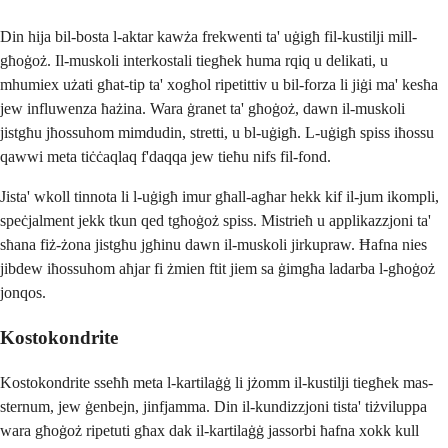
Din hija bil-bosta l-aktar kawża frekwenti ta' uġigħ fil-kustilji mill-
għoġoż. Il-muskoli interkostali tiegħek huma rqiq u delikati, u
mhumiex użati għat-tip ta' xogħol ripetittiv u bil-forza li jiġi ma' kesħa
jew influwenza ħażina. Wara ġranet ta' għoġoż, dawn il-muskoli
jistgħu jħossuhom mimdudin, stretti, u bl-uġigħ. L-uġigħ spiss iħossu
qawwi meta tiċċaqlaq f'daqqa jew tieħu nifs fil-fond.
Jista' wkoll tinnota li l-uġigħ imur għall-agħar hekk kif il-jum ikompli,
speċjalment jekk tkun qed tgħoġoż spiss. Mistrieħ u applikazzjoni ta'
sħana fiż-żona jistgħu jgħinu dawn il-muskoli jirkupraw. Ħafna nies
jibdew iħossuhom aħjar fi żmien ftit jiem sa ġimgħa ladarba l-għoġoż
jonqos.
Kostokondrite
Kostokondrite sseħħ meta l-kartilaġġ li jżomm il-kustilji tiegħek mas-
sternum, jew ġenbejn, jinfjamma. Din il-kundizzjoni tista' tiżviluppa
wara għoġoż ripetuti għax dak il-kartilaġġ jassorbi ħafna xokk kull