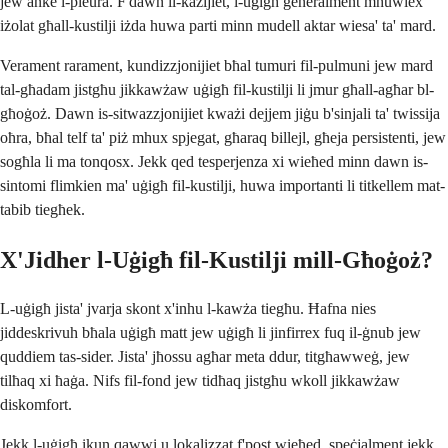
jew anke l-pleura. F'dawn il-każijiet, l-uġigħ ġeneralment mhuwiex
iżolat għall-kustilji iżda huwa parti minn mudell aktar wiesa' ta' mard.
Verament rarament, kundizzjonijiet bħal tumuri fil-pulmuni jew mard
tal-għadam jistgħu jikkawżaw uġigħ fil-kustilji li jmur għall-agħar bl-
għoġoż. Dawn is-sitwazzjonijiet kważi dejjem jiġu b'sinjali ta' twissija
oħra, bħal telf ta' piż mhux spjegat, għaraq billejl, għeja persistenti, jew
sogħla li ma tonqosx. Jekk qed tesperjenza xi wieħed minn dawn is-
sintomi flimkien ma' uġigħ fil-kustilji, huwa importanti li titkellem mat-
tabib tiegħek.
X'Jidher l-Uġigħ fil-Kustilji mill-Għoġoż?
L-uġigħ jista' jvarja skont x'inhu l-kawża tiegħu. Ħafna nies
jiddeskrivuh bħala uġigħ matt jew uġigħ li jinfirrex fuq il-ġnub jew
quddiem tas-sider. Jista' jħossu agħar meta ddur, titgħawweġ, jew
tilħaq xi ħaġa. Nifs fil-fond jew tidħaq jistgħu wkoll jikkawżaw
diskomfort.
Jekk l-uġigħ ikun qawwi u lokalizzat f'post wieħed, speċjalment jekk