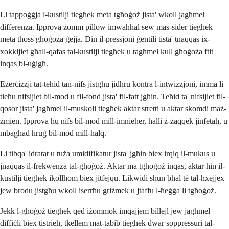
Li tappoġġja l-kustilji tiegħek meta tgħoġoż jista' wkoll jagħmel
differenza. Ipprova żomm pillow imwaħħal sew mas-sider tiegħek
meta tħoss għoġoża ġejja. Din il-pressjoni ġentili tista' tnaqqas ix-
xokkijiet għall-qafas tal-kustilji tiegħek u tagħmel kull għoġoża ftit
inqas bl-uġigħ.
Eżerċizzji tat-teħid tan-nifs jistgħu jidhru kontra l-intwizzjoni, imma li
tieħu nifsijiet bil-mod u fil-fond jista' fil-fatt jgħin. Teħid ta' nifsijiet fil-
qosor jista' jagħmel il-muskoli tiegħek aktar stretti u aktar skomdi maż-
żmien. Ipprova ħu nifs bil-mod mill-imnieħer, ħalli ż-żaqqek jinfetaħ, u
mbagħad ħruġ bil-mod mill-ħalq.
Li tibqa' idratat u tuża umidifikatur jista' jgħin biex irqiq il-mukus u
jnaqqas il-frekwenza tal-għoġoż. Aktar ma tgħoġoż inqas, aktar ħin il-
kustilji tiegħek ikollhom biex jitfejqu. Likwidi sħun bħal tè tal-ħxejjex
jew brodu jistgħu wkoll iserrħu griżmek u jtaffu l-ħeġġa li tgħoġoż.
Jekk l-għoġoż tiegħek qed iżommok imqajjem billejl jew jagħmel
diffiċli biex tistrieħ, tkellem mat-tabib tiegħek dwar soppressuri tal-