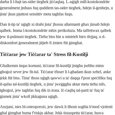
darba li l-ħajt tas-sider tiegħek jiċċaqlaq. L-uġigħ mill-kostokondrite
ġeneralment jinħass fuq quddiem tas-sider tiegħek, ħdejn il-ġenbejn, u
jista' jkun pjuttost sensittiv meta tagħfas fuqu.
Dan it-tip ta' uġigħ xi drabi jista' jħossu allarmanti għax jinsab ħdejn
qalbek. Imma l-kostokondrite mhix perikoluża. Ma taffettwax qalbek
jew il-pulmuni tiegħek. Tieħu biss ħin u mistrieħ biex tfejjaq, u d-
diskomfort ġeneralment jitjieb fi żmien ftit ġimgħat.
Tiċċarar jew Tiċċarar ta' Stress fil-Kustilji
Għalkemm inqas komuni, tiċċarar fil-kustilji jistgħu jseħħu minn
għoġoż sever jew fit-tul. Tiċċarar tfisser li l-għadam ikun xeħel, anke
jekk ftit biss. Tista' tħoss uġigħ qawwi u ta' daqqa f'post speċifiku fuq
il-qafas tal-kustilji tiegħek, u jista' jweġġgħu aktar meta tieħu nifs,
tgħoġoż, jew tagħfas fuq dik iż-żona. Iċ-ċaqliq tal-parti ta' fuq ta'
ġismek jista' wkoll jikkaġuna uġigħ.
Anzjani, nies bl-osteoporożi, jew dawk li ilhom sogħla b'mod vjolenti
għal ġimgħat huma f'riskju akbar. Jekk tissuspetta tiċċarar, huwa