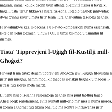
naturali, imma jkollok bżonn tkun attenta bl-attività fiżika u tevita xi
ħaġa li tista' terġa' tikkawża ħsara fiż-żona. It-tabib tiegħek jiggwidak
dwar x'inhu sikur u meta tista' terġa' lura għar-rutina tas-soltu tiegħek.
Fi kwalunkwe każ, il-paċenzja u l-awto-kompassjoni huma essenzjali.
Il-fejqan jieħu ż-żmien, u huwa OK li timxi bil-mod u tisimgħu lil
ġismek.
Tista' Tipprevjeni l-Uġigħ fil-Kustilji mill-
Għoġoż?
Filwaqt li ma tistax dejjem tipprevjeni għoġoża jew l-uġigħ fil-kustilji li
jista' jiġi miegħu, hemm modi kif tnaqqas ir-riskju tiegħek u tnaqqas l-
istress fuq sidrek meta mardt.
Li tieħu ħsieb is-saħħa respiratorja tiegħek hija punt tat-tluq tajjeb.
Aħsel idejk regolarment, evita kuntatt mill-qrib ma' nies li huma morda,
u żomm aġġornat fuq tilqim bħal tilqima kontra l-influwenza jista'