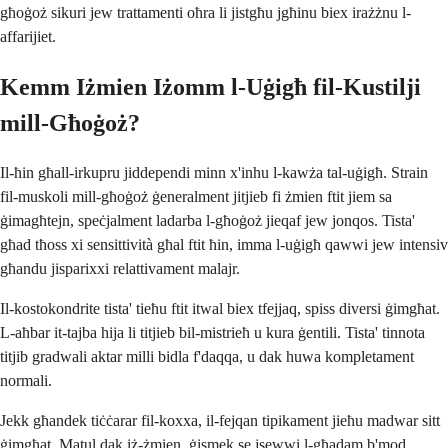
għoġoż sikuri jew trattamenti oħra li jistgħu jgħinu biex irażżnu l-
affarijiet.
Kemm Iżmien Iżomm l-Uġigħ fil-Kustilji
mill-Għoġoż?
Il-ħin għall-irkupru jiddependi minn x'inhu l-kawża tal-uġigħ. Strain
fil-muskoli mill-għoġoż ġeneralment jitjieb fi żmien ftit jiem sa
ġimagħtejn, speċjalment ladarba l-għoġoż jieqaf jew jonqos. Tista'
għad tħoss xi sensittività għal ftit ħin, imma l-uġigħ qawwi jew intensiv
għandu jisparixxi relattivament malajr.
Il-kostokondrite tista' tieħu ftit itwal biex tfejjaq, spiss diversi ġimgħat.
L-aħbar it-tajba hija li titjieb bil-mistrieħ u kura ġentili. Tista' tinnota
titjib gradwali aktar milli bidla f'daqqa, u dak huwa kompletament
normali.
Jekk għandek tiċċarar fil-koxxa, il-fejqan tipikament jieħu madwar sitt
ġimgħat. Matul dak iż-żmien, ġismek se jsewwi l-għadam b'mod