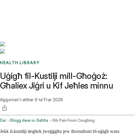
Benchmarks
Stories
FAQ
Sign up / Log in
HEALTH LIBRARY
Uġigħ fil-Kustilji mill-Għoġoż:
Għaliex Jiġri u Kif Jeħles minnu
Aġġornat l-aħħar
9 ta’ Frar 2026
Dar
Blogg dwar is-Saħħa
Rib Pain From Coughing
Jekk il-kustilji tiegħek jweġġgħu jew iħossuhom bl-uġigħ wara