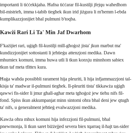
importanti li tiċċekkjaha. Ħafna tiċċarar fil-kustilji jfejqu waħedhom
bil-mistrieħ, imma t-tabib tiegħek ikun irid jiżgura li m'hemm l-ebda
kumplikazzjonijiet bħal pulmuni b'toqba.
Kawżi Rari Li Ta' Min Jaf Dwarhom
F'każijiet rari, uġigħ fil-kustilji mill-għoġoż jista' jkun marbut ma'
kundizzjonijiet sottostanti li jeħtieġu attenzjoni medika. Dawn
mhumiex komuni, imma huwa utli li tkun konxju minnhom sabiex
tkun taf meta tfittex kura.
Ħaġa waħda possibbli rarament hija pleuriti, li hija infjammazzjoni tal-
kisja ta' madwar il-pulmuni tiegħek. Il-pleuriti tista' tikkawża uġigħ
qawwi fis-sider li jmur għall-agħar meta tgħoġoż jew tieħu nifs fil-
fond. Spiss ikun akkumpanjat minn sintomi oħra bħal deni jew qtugħ
ta' nifs, u ġeneralment jeħtieġ evalwazzjoni medika.
Kawża oħra mhux komuni hija infezzjoni fil-pulmuni, bħal
pnewmonja, li tkun saret biżżejjed severa biex tqarraq il-ħajt tas-sider