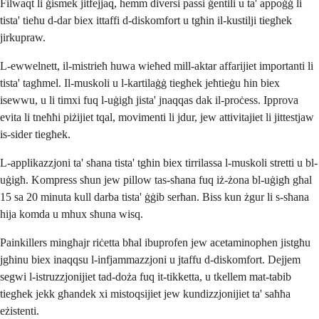
Filwaqt li ġismek jitfejjaq, hemm diversi passi ġentili u ta' appoġġ li
tista' tieħu d-dar biex ittaffi d-diskomfort u tgħin il-kustilji tiegħek
jirkupraw.
L-ewwelnett, il-mistrieħ huwa wieħed mill-aktar affarijiet importanti li
tista' tagħmel. Il-muskoli u l-kartilaġġ tiegħek jeħtieġu ħin biex
isewwu, u li timxi fuq l-uġigħ jista' jnaqqas dak il-proċess. Ipprova
evita li tneħħi piżijiet tqal, movimenti li jdur, jew attivitajiet li jittestjaw
is-sider tiegħek.
L-applikazzjoni ta' sħana tista' tgħin biex tirrilassa l-muskoli stretti u bl-
uġigħ. Kompress sħun jew pillow tas-sħana fuq iż-żona bl-uġigħ għal
15 sa 20 minuta kull darba tista' ġġib serħan. Biss kun żgur li s-sħana
hija komda u mhux sħuna wisq.
Painkillers mingħajr riċetta bħal ibuprofen jew acetaminophen jistgħu
jgħinu biex inaqqsu l-infjammazzjoni u jtaffu d-diskomfort. Dejjem
segwi l-istruzzjonijiet tad-doża fuq it-tikketta, u tkellem mat-tabib
tiegħek jekk għandek xi mistoqsijiet jew kundizzjonijiet ta' saħħa
eżistenti.