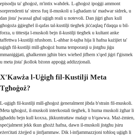
episodju ta' għoġoż, m'intix waħdek. L-għoġoż ipoġġi ammont
sorprendenti ta' stress fuq il-muskoli u l-għadam ta' madwar sidrek, u
dan jista' jwassal għal uġigħ reali u notevoli. Dan jiġri għax kull
għoġoża ġġiegħel il-qafas tal-kustilji tiegħek jiċċaqlaq f'daqqa u bil-
forza, u tittestja l-muskoli bejn il-kustilji tiegħek u kultant anke
taffettwa l-kustilji nfushom. L-aħbar it-tajba hija li ħafna każijiet ta'
uġigħ fil-kustilji mill-għoġoż huma temporanji u jistgħu jiġu
mmaniġġjati, għalkemm jgħin biex wieħed jifhem x'qed jiġri f'ġismek
u meta jista' jkollok bżonn appoġġ addizzjonali.
X'Kawża l-Uġigħ fil-Kustilji Meta
Tgħoġoż?
L-uġigħ fil-kustilji mill-għoġoż ġeneralment jibda b'strain fil-muskoli.
Meta tgħoġoż, il-muskoli interkostali tiegħek, li huma muskoli żgħar li
jgħaddu bejn kull koxxa, jikkuntrattaw malajr u b'qawwa. Maż-żmien,
speċjalment jekk tkun għożż ħafna, dawn il-muskoli jistgħu jsiru
eżerċitati żżejjed u jinfjammaw. Dik l-infjammazzjoni toħloq uġigħ li