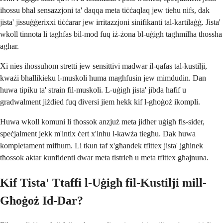
iħossu bħal sensazzjoni ta' daqqa meta tiċċaqlaq jew tieħu nifs, dak
jista' jissuġġerixxi tiċċarar jew irritazzjoni sinifikanti tal-kartilaġġ. Jista'
wkoll tinnota li tagħfas bil-mod fuq iż-żona bl-uġigħ tagħmilha tħossha
agħar.
Xi nies iħossuhom stretti jew sensittivi madwar il-qafas tal-kustilji,
kważi bħallikieku l-muskoli huma magħfusin jew mimdudin. Dan
huwa tipiku ta' strain fil-muskoli. L-uġigħ jista' jibda ħafif u
gradwalment jiżdied fuq diversi jiem hekk kif l-għoġoż ikompli.
Huwa wkoll komuni li tħossok anzjuż meta jidher uġigħ fis-sider,
speċjalment jekk m'intix ċert x'inhu l-kawża tiegħu. Dak huwa
kompletament mifhum. Li tkun taf x'għandek tfittex jista' jgħinek
tħossok aktar kunfidenti dwar meta tistrieħ u meta tfittex għajnuna.
Kif Tista' Ttaffi l-Uġigħ fil-Kustilji mill-
Għoġoż Id-Dar?