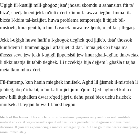
Uġigħ fil-kustilji mill-għoġoż jista' jħossu skomdu u saħansitra ftit ta'
biża', speċjalment jekk m'intix ċert x'inhu l-kawża tiegħu. Imma fil-
biċċa l-kbira tal-każijiet, huwa problema temporanja li titjieb bil-
mistrieħ, kura ġentili, u ħin. Ġismek huwa reżiljenti, u jaf kif jitfejjaq.
Jekk l-uġigħ huwa ħafif u l-għoġoż tiegħek qed jitjieb, tista' tħossok
kunfidenti li timmaniġġja l-affarijiet id-dar. Imma jekk xi ħaġa ma
tħossx sew, jew jekk l-uġigħ jippersisti jew imur għall-agħar, tinkwetax
li tikkuntattja lit-tabib tiegħek. Li tiċċekkja hija dejjem l-għażla t-tajba
meta tkun mhux ċert.
Fil-frattemp, kun ħanin miegħek innifsek. Agħti lil ġismek il-mistrieħ li
jeħtieġ, ibqa' idratat, u ħu l-affarijiet jum b'jum. Qed tagħmel kollox
sew billi titgħallem dwar x'qed jiġri u tieħu passi biex tieħu ħsiebek
innifsek. Il-fejqan huwa fil-mod tiegħu.
Medical Disclaimer:
This article is for informational purposes only and does not constitute
medical advice. Always consult a qualified healthcare provider for diagnosis and treatment
decisions. If you are experiencing a medical emergency, call 911 or go to the nearest emergency
room immediately.