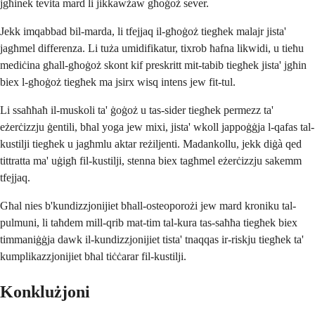
jgħinek tevita mard li jikkawżaw għoġoż sever.
Jekk imqabbad bil-marda, li tfejjaq il-għoġoż tiegħek malajr jista'
jagħmel differenza. Li tuża umidifikatur, tixrob ħafna likwidi, u tieħu
mediċina għall-għoġoż skont kif preskritt mit-tabib tiegħek jista' jgħin
biex l-għoġoż tiegħek ma jsirx wisq intens jew fit-tul.
Li ssaħħaħ il-muskoli ta' ġoġoż u tas-sider tiegħek permezz ta'
eżerċizzju ġentili, bħal yoga jew mixi, jista' wkoll jappoġġja l-qafas tal-
kustilji tiegħek u jagħmlu aktar reżiljenti. Madankollu, jekk diġà qed
tittratta ma' uġigħ fil-kustilji, stenna biex tagħmel eżerċizzju sakemm
tfejjaq.
Għal nies b'kundizzjonijiet bħall-osteoporożi jew mard kroniku tal-
pulmuni, li taħdem mill-qrib mat-tim tal-kura tas-saħħa tiegħek biex
timmaniġġja dawk il-kundizzjonijiet tista' tnaqqas ir-riskju tiegħek ta'
kumplikazzjonijiet bħal tiċċarar fil-kustilji.
Konklużjoni