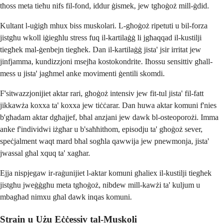
tħoss meta tieħu nifs fil-fond, iddur ġismek, jew tgħoġoż mill-ġdid.
Kultant l-uġigħ mhux biss muskolari. L-għoġoż ripetuti u bil-forza
jistgħu wkoll iġiegħlu stress fuq il-kartilaġġ li jgħaqqad il-kustilji
tiegħek mal-ġenbejn tiegħek. Dan il-kartilaġġ jista' jsir irritat jew
jinfjamma, kundizzjoni msejħa kostokondrite. Iħossu sensittiv għall-
mess u jista' jagħmel anke movimenti ġentili skomdi.
F'sitwazzjonijiet aktar rari, għoġoż intensiv jew fit-tul jista' fil-fatt
jikkawża koxxa ta' koxxa jew tiċċarar. Dan huwa aktar komuni f'nies
b'għadam aktar dgħajjef, bħal anzjani jew dawk bl-osteoporożi. Imma
anke f'individwi iżgħar u b'saħħithom, episodju ta' għoġoż sever,
speċjalment waqt mard bħal sogħla qawwija jew pnewmonja, jista'
jwassal għal xquq ta' xagħar.
Ejja nispjegaw ir-raġunijiet l-aktar komuni għaliex il-kustilji tiegħek
jistgħu jweġġgħu meta tgħoġoż, nibdew mill-kawżi ta' kuljum u
mbagħad nimxu għal dawk inqas komuni.
Strain u Użu Eċċessiv tal-Muskoli