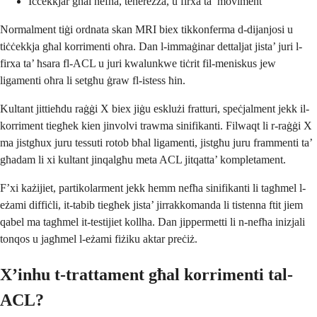
Iċċekkjar għal nefħa, tenerezza, u firxa ta’ moviment
Normalment tiġi ordnata skan MRI biex tikkonferma d-dijanjosi u
tiċċekkja għal korrimenti oħra. Dan l-immaġinar dettaljat jista’ juri l-
firxa ta’ ħsara fl-ACL u juri kwalunkwe tiċrit fil-meniskus jew
ligamenti oħra li setgħu ġraw fl-istess ħin.
Kultant jittieħdu raġġi X biex jiġu esklużi fratturi, speċjalment jekk il-
korriment tiegħek kien jinvolvi trawma sinifikanti. Filwaqt li r-raġġi X
ma jistgħux juru tessuti rotob bħal ligamenti, jistgħu juru frammenti ta’
għadam li xi kultant jinqalgħu meta ACL jitqatta’ kompletament.
F’xi każijiet, partikolarment jekk hemm nefħa sinifikanti li tagħmel l-
eżami diffiċli, it-tabib tiegħek jista’ jirrakkomanda li tistenna ftit jiem
qabel ma tagħmel it-testijiet kollha. Dan jippermetti li n-nefħa inizjali
tonqos u jagħmel l-eżami fiżiku aktar preċiż.
X’inhu t-trattament għal korrimenti tal-
ACL?