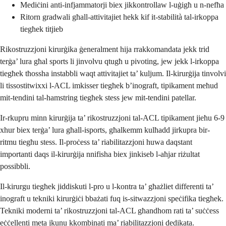
Mediċini anti-infjammatorji biex jikkontrollaw l-uġigħ u n-nefħa
Ritorn gradwali għall-attivitajiet hekk kif it-stabilità tal-irkoppa
tiegħek titjieb
Rikostruzzjoni kirurġika ġeneralment hija rrakkomandata jekk trid
terġa’ lura għal sports li jinvolvu qtugħ u pivoting, jew jekk l-irkoppa
tiegħek tħossha instabbli waqt attivitajiet ta’ kuljum. Il-kirurġija tinvolvi
li tissostitwixxi l-ACL imkisser tiegħek b’inograft, tipikament meħud
mit-tendini tal-hamstring tiegħek stess jew mit-tendini patellar.
Ir-rkupru minn kirurġija ta’ rikostruzzjoni tal-ACL tipikament jieħu 6-9
xhur biex terġa’ lura għall-isports, għalkemm kulħadd jirkupra bir-
ritmu tiegħu stess. Il-proċess ta’ riabilitazzjoni huwa daqstant
importanti daqs il-kirurġija nnifisha biex jinkiseb l-aħjar riżultat
possibbli.
Il-kirurgu tiegħek jiddiskuti l-pro u l-kontra ta’ għażliet differenti ta’
inograft u tekniki kirurġiċi bbażati fuq is-sitwazzjoni speċifika tiegħek.
Tekniki moderni ta’ rikostruzzjoni tal-ACL għandhom rati ta’ suċċess
eċċellenti meta jkunu kkombinati ma’ riabilitazzjoni dedikata.