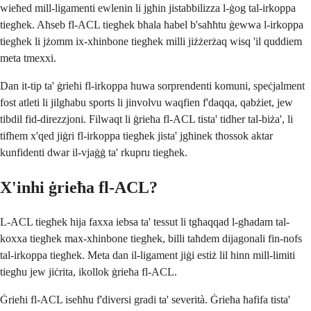
wieħed mill-ligamenti ewlenin li jgħin jistabbilizza l-ġog tal-irkoppa
tiegħek. Aħseb fl-ACL tiegħek bħala ħabel b'saħħtu ġewwa l-irkoppa
tiegħek li jżomm ix-xhinbone tiegħek milli jiżżerżaq wisq 'il quddiem
meta tmexxi.
Dan it-tip ta' ġrieħi fl-irkoppa huwa sorprendenti komuni, speċjalment
fost atleti li jilgħabu sports li jinvolvu waqfien f'daqqa, qabżiet, jew
tibdil fid-direzzjoni. Filwaqt li ġrieħa fl-ACL tista' tidher tal-biża', li
tifhem x'qed jiġri fl-irkoppa tiegħek jista' jgħinek tħossok aktar
kunfidenti dwar il-vjaġġ ta' rkupru tiegħek.
X'inhi ġrieħa fl-ACL?
L-ACL tiegħek hija faxxa iebsa ta' tessut li tgħaqqad l-għadam tal-
koxxa tiegħek max-xhinbone tiegħek, billi taħdem dijagonali fin-nofs
tal-irkoppa tiegħek. Meta dan il-ligament jiġi estiż lil hinn mill-limiti
tiegħu jew jiċrita, ikollok ġrieħa fl-ACL.
Ġrieħi fl-ACL iseħħu f'diversi gradi ta' severità. Ġrieħa ħafifa tista'