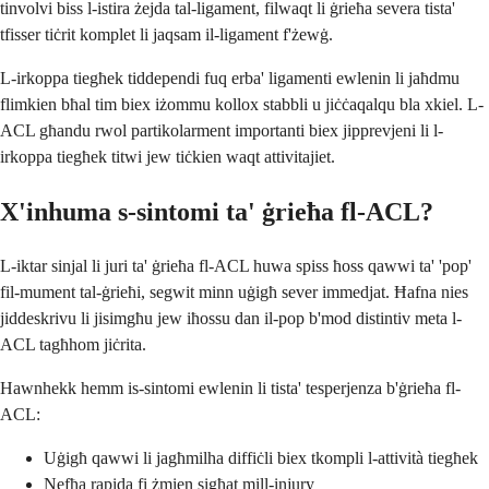
tinvolvi biss l-istira żejda tal-ligament, filwaqt li ġrieħa severa tista'
tfisser tiċrit komplet li jaqsam il-ligament f'żewġ.
L-irkoppa tiegħek tiddependi fuq erba' ligamenti ewlenin li jaħdmu
flimkien bħal tim biex iżommu kollox stabbli u jiċċaqalqu bla xkiel. L-
ACL għandu rwol partikolarment importanti biex jipprevjeni li l-
irkoppa tiegħek titwi jew tiċkien waqt attivitajiet.
X'inhuma s-sintomi ta' ġrieħa fl-ACL?
L-iktar sinjal li juri ta' ġrieħa fl-ACL huwa spiss ħoss qawwi ta' 'pop'
fil-mument tal-ġrieħi, segwit minn uġigħ sever immedjat. Ħafna nies
jiddeskrivu li jisimgħu jew iħossu dan il-pop b'mod distintiv meta l-
ACL tagħhom jiċrita.
Hawnhekk hemm is-sintomi ewlenin li tista' tesperjenza b'ġrieħa fl-
ACL:
Uġigħ qawwi li jagħmilha diffiċli biex tkompli l-attività tiegħek
Nefħa rapida fi żmien sigħat mill-injury