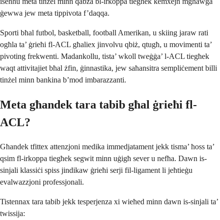
iseħħu meta tinżel minn qabża bl-irkoppa tiegħek kemxejn mgħawġa
ġewwa jew meta tippivota f’daqqa.
Sporti bħal futbol, basketball, football Amerikan, u skiing jaraw rati
ogħla ta’ ġrieħi fl-ACL għaliex jinvolvu qbiż, qtugħ, u movimenti ta’
pivoting frekwenti. Madankollu, tista’ wkoll tweġġa’ l-ACL tiegħek
waqt attivitajiet bħal żfin, ġinnastika, jew saħansitra sempliċement billi
tinżel minn bankina b’mod imbarazzanti.
Meta għandek tara tabib għal ġrieħi fl-
ACL?
Għandek tfittex attenzjoni medika immedjatament jekk tisma’ ħoss ta’
qsim fl-irkoppa tiegħek segwit minn uġigħ sever u nefħa. Dawn is-
sinjali klassiċi spiss jindikaw ġrieħi serji fil-ligament li jeħtieġu
evalwazzjoni professjonali.
Tistennax tara tabib jekk tesperjenza xi wieħed minn dawn is-sinjali ta’
twissija: