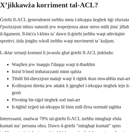
X’jikkawża korriment tal-ACL?
Ġrieħi fl-ACL ġeneralment iseħħu meta l-irkoppa tiegħek tiġi sfurzata
f'pożizzjoni mhux naturali jew tesperjenza aktar stress milli jista' jiflaħ
il-ligament. Il-biċċa l-kbira ta’ dawn il-ġrieħi jseħħu waqt attivitajiet
sportivi, iżda jistgħu wkoll iseħħu waqt movimenti ta’ kuljum.
L-iktar xenarji komuni li jwasslu għal ġrieħi fl-ACL jinkludu:
Waqfien jew tnaqqis f'daqqa waqt it-tħaddim
Inżul b'mod imbarazzanti minn qabża
Tibdil fid-direzzjoni malajr waqt li riġlek tkun imwaħħla mal-art
Kollissjoni diretta jew attakk li jġiegħel l-irkoppa tiegħek lejn il-
ġenb
Pivoting bir-riġel tiegħek sod mal-art
It-tiġbid żejjed tal-irkoppa lil hinn mill-firxa normali tagħha
Interessanti, madwar 70% tal-ġrieħi fl-ACL iseħħu mingħajr ebda
kuntatt ma’ persuna oħra. Dawn il-ġrieħi “mingħajr kuntatt” spiss