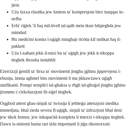
jiem
Uża faxxa elastika jew kmiem ta' kompresjoni biex tnaqqas in-
nefħa
Erfa' riġlek 'il fuq mil-livell tal-qalb meta tkun bilqiegħda jew
mimdud
Ħu mediċini kontra l-uġigħ mingħajr riċetta kif indikat fuq il-
pakkett
Uża l-xaħam jekk il-mixi hu ta' uġigħ jew jekk ir-irkoppa
tiegħek tħossha instabbli
Eżerċizzji ġentili ta' firxa ta' movimenti jistgħu jgħinu jipprevjenu l-
ebusija, imma agħmel biss movimenti li ma jikkawżawx uġigħ
sinifikanti. Pompi sempliċi tal-għaksa u rfigħ tal-għoġol jistgħu jgħinu
jżommu ċ-ċirkolazzjoni fir-riġel tiegħek.
Oqgħod attent għas-sinjali ta' twissija li jeħtieġu attenzjoni medika
immedjata, bħal żieda severa fl-uġigħ, sinjali ta' infezzjoni bħal deni
jew tikek ħomor, jew inkapaċità kompleta li tmexxi r-irkoppa tiegħek.
Dawn is-sintomi huma rari iżda importanti li jiġu rikonoxxuti.