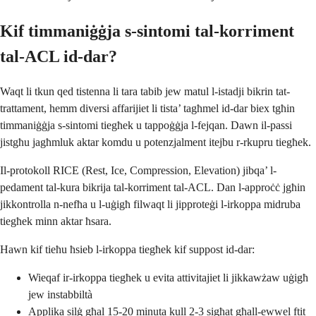
Kif timmaniġġja s-sintomi tal-korriment
tal-ACL id-dar?
Waqt li tkun qed tistenna li tara tabib jew matul l-istadji bikrin tat-
trattament, hemm diversi affarijiet li tista’ tagħmel id-dar biex tgħin
timmaniġġja s-sintomi tiegħek u tappoġġja l-fejqan. Dawn il-passi
jistgħu jagħmluk aktar komdu u potenzjalment itejbu r-rkupru tiegħek.
Il-protokoll RICE (Rest, Ice, Compression, Elevation) jibqa’ l-
pedament tal-kura bikrija tal-korriment tal-ACL. Dan l-approċċ jgħin
jikkontrolla n-nefħa u l-uġigħ filwaqt li jipproteġi l-irkoppa midruba
tiegħek minn aktar ħsara.
Hawn kif tieħu ħsieb l-irkoppa tiegħek kif suppost id-dar:
Wieqaf ir-irkoppa tiegħek u evita attivitajiet li jikkawżaw uġigħ
jew instabbiltà
Applika silġ għal 15-20 minuta kull 2-3 sigħat għall-ewwel ftit