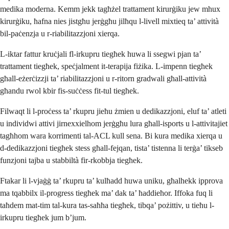
medika moderna. Kemm jekk tagħżel trattament kirurġiku jew mhux
kirurġiku, ħafna nies jistgħu jerġgħu jilħqu l-livell mixtieq ta’ attività
bil-paċenzja u r-riabilitazzjoni xierqa.
L-iktar fattur kruċjali fl-irkupru tiegħek huwa li ssegwi pjan ta’
trattament tiegħek, speċjalment it-terapija fiżika. L-impenn tiegħek
għall-eżerċizzji ta’ riabilitazzjoni u r-ritorn gradwali għall-attività
għandu rwol kbir fis-suċċess fit-tul tiegħek.
Filwaqt li l-proċess ta’ rkupru jieħu żmien u dedikazzjoni, eluf ta’ atleti
u individwi attivi jirnexxielhom jerġgħu lura għall-isports u l-attivitajiet
tagħhom wara korrimenti tal-ACL kull sena. Bi kura medika xierqa u
d-dedikazzjoni tiegħek stess għall-fejqan, tista’ tistenna li terġa’ tikseb
funzjoni tajba u stabbiltà fir-rkobbja tiegħek.
Ftakar li l-vjaġġ ta’ rkupru ta’ kulħadd huwa uniku, għalhekk ipprova
ma tqabbilx il-progress tiegħek ma’ dak ta’ ħaddieħor. Iffoka fuq li
taħdem mat-tim tal-kura tas-saħħa tiegħek, tibqa’ pożittiv, u tieħu l-
irkupru tiegħek jum b’jum.