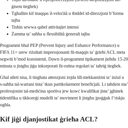
ġisem tiegħek)
Tgħallim kif tnaqqas il-veloċità u tbiddel id-direzzjoni b’forma
tajba
Tisħin sewwa qabel attivitajiet intensi
Żamma ta’ saħħa u flessibilità ġenerali tajba
Programmi bħal PEP (Prevent Injury and Enhance Performance) u
FIFA 11+ urew riżultati impressjonanti fit-tnaqqis ta’ ġrieħi ACL meta
segwiti b’mod konsistenti. Dawn il-programmi tipikament jieħdu 15-20
minuta u jistgħu jiġu inkorporati fir-rutina regolari ta’ taħriġ tiegħek.
Għal atleti nisa, li tingħata attenzjoni żejda lill-mekkaniżmi ta’ inżul u
s-saħħa tal-warrani tista’ tkun partikolarment benefiċjali. Li taħdem ma’
professjonist tal-mediċina sportiva jew kowċ kwalifikat jista’ jgħinek
tidentifika u tikkoreġi mudelli ta’ moviment li jistgħu jpoġġuk f’riskju
ogħla.
Kif jiġi djanjostikat ġrieħa ACL?