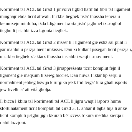
Korriment tal-ACL tal-Grad 1 jinvolvi tiġbid ħafif tal-fibri tal-ligament
mingħajr ebda tiċrit attwali. Ir-rkba tiegħek tista’ tħossha tenera u
kemmxejn minfuħa, iżda l-ligament xorta jista’ jagħmel ix-xogħol
tiegħu li jistabbilizza l-ġonta tiegħek.
Korriment tal-ACL tal-Grad 2 ifisser li l-ligament ġie estiż sal-punt li
jsir maħlul u parzjalment imkisser. Dan xi kultant jissejjaħ tiċrit parzjali,
u r-rkba tiegħek x’aktarx tħossha instabbli waqt il-moviment.
Korriment tal-ACL tal-Grad 3 jirrappreżenta tiċrit komplut fejn il-
ligament ġie maqsum fi żewġ biċċiet. Dan huwa l-iktar tip serju u
normalment jeħtieġ tiswija kirurġika jekk trid terġa’ lura għall-isports
jew livelli ta’ attività għolja.
Il-biċċa l-kbira tal-korrimenti tal-ACL li jiġru waqt l-isports huma
sfortunatament tiċrit kompluti tal-Grad 3. L-aħbar it-tajba hija li anke
tiċrit kompluti jistgħu jiġu kkurati b’suċċess b’kura medika xierqa u
riabilitazzjoni.