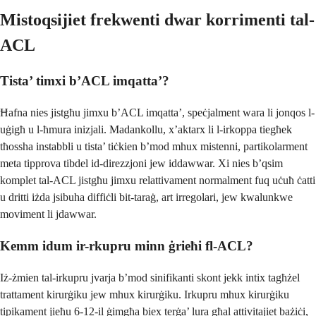
Mistoqsijiet frekwenti dwar korrimenti tal-
ACL
Tista’ timxi b’ACL imqatta’?
Ħafna nies jistgħu jimxu b’ACL imqatta’, speċjalment wara li jonqos l-
uġigħ u l-ħmura inizjali. Madankollu, x’aktarx li l-irkoppa tiegħek
tħossha instabbli u tista’ tiċkien b’mod mhux mistenni, partikolarment
meta tipprova tibdel id-direzzjoni jew iddawwar. Xi nies b’qsim
komplet tal-ACL jistgħu jimxu relattivament normalment fuq uċuħ ċatti
u dritti iżda jsibuha diffiċli bit-taraġ, art irregolari, jew kwalunkwe
moviment li jdawwar.
Kemm idum ir-rkupru minn ġrieħi fl-ACL?
Iż-żmien tal-irkupru jvarja b’mod sinifikanti skont jekk intix tagħżel
trattament kirurġiku jew mhux kirurġiku. Irkupru mhux kirurġiku
tipikament jieħu 6-12-il ġimgħa biex terġa’ lura għal attivitajiet bażiċi,