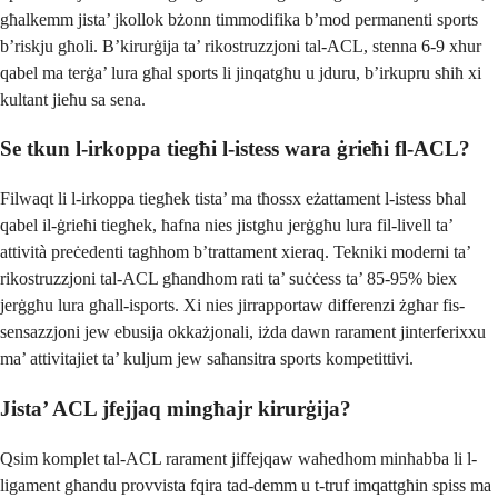
għalkemm jista’ jkollok bżonn timmodifika b’mod permanenti sports
b’riskju għoli. B’kirurġija ta’ rikostruzzjoni tal-ACL, stenna 6-9 xhur
qabel ma terġa’ lura għal sports li jinqatgħu u jduru, b’irkupru sħiħ xi
kultant jieħu sa sena.
Se tkun l-irkoppa tiegħi l-istess wara ġrieħi fl-ACL?
Filwaqt li l-irkoppa tiegħek tista’ ma tħossx eżattament l-istess bħal
qabel il-ġrieħi tiegħek, ħafna nies jistgħu jerġgħu lura fil-livell ta’
attività preċedenti tagħhom b’trattament xieraq. Tekniki moderni ta’
rikostruzzjoni tal-ACL għandhom rati ta’ suċċess ta’ 85-95% biex
jerġgħu lura għall-isports. Xi nies jirrapportaw differenzi żgħar fis-
sensazzjoni jew ebusija okkażjonali, iżda dawn rarament jinterferixxu
ma’ attivitajiet ta’ kuljum jew saħansitra sports kompetittivi.
Jista’ ACL jfejjaq mingħajr kirurġija?
Qsim komplet tal-ACL rarament jiffejqaw waħedhom minħabba li l-
ligament għandu provvista fqira tad-demm u t-truf imqattgħin spiss ma