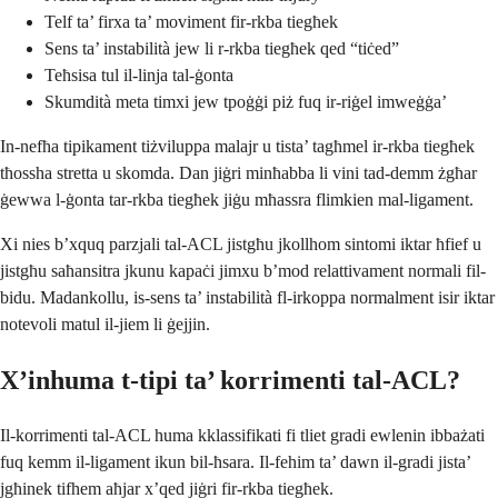
Telf ta’ firxa ta’ moviment fir-rkba tiegħek
Sens ta’ instabilità jew li r-rkba tiegħek qed “tiċed”
Teħsisa tul il-linja tal-ġonta
Skumdità meta timxi jew tpoġġi piż fuq ir-riġel imweġġa’
In-nefħa tipikament tiżviluppa malajr u tista’ tagħmel ir-rkba tiegħek
tħossha stretta u skomda. Dan jiġri minħabba li vini tad-demm żgħar
ġewwa l-ġonta tar-rkba tiegħek jiġu mħassra flimkien mal-ligament.
Xi nies b’xquq parzjali tal-ACL jistgħu jkollhom sintomi iktar ħfief u
jistgħu saħansitra jkunu kapaċi jimxu b’mod relattivament normali fil-
bidu. Madankollu, is-sens ta’ instabilità fl-irkoppa normalment isir iktar
notevoli matul il-jiem li ġejjin.
X’inhuma t-tipi ta’ korrimenti tal-ACL?
Il-korrimenti tal-ACL huma kklassifikati fi tliet gradi ewlenin ibbażati
fuq kemm il-ligament ikun bil-ħsara. Il-fehim ta’ dawn il-gradi jista’
jgħinek tifhem aħjar x’qed jiġri fir-rkba tiegħek.