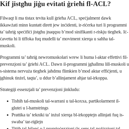
Kif jistgħu jiġu evitati ġrieħi fl-ACL?
Filwaqt li ma tistax tevita kull ġrieħa ACL, speċjalment dawk
ikkawżati minn kuntatt dirett jew inċidenti, ir-riċerka turi li programmi
ta’ taħriġ speċifiċi jistgħu jnaqqsu b’mod sinifikanti r-riskju tiegħek. Iċ-
ċavetta hi li tiffoka fuq mudelli ta’ moviment xierqa u saħħa tal-
muskoli.
Programmi ta’ taħriġ newromuskolari wrew li huma l-aktar effettivi fil-
prevenzjoni ta’ ġrieħi ACL. Dawn il-programmi jgħallmu lill-muskoli u
s-sistema nervuża tiegħek jaħdmu flimkien b’mod aktar effiċjenti, u
jgħinuk tinżel, taqta’, u ddur b’allinjament aħjar tal-irkoppa.
Strategiji essenzjali ta’ prevenzjoni jinkludu:
Tisħiħ tal-muskoli tal-warrani u tal-koxxa, partikolarment il-
glutei u l-hamstrings
Prattika ta’ tekniki ta’ inżul xierqa bl-irkopptejn allinjati fuq is-
swaba’ tar-riġlejn
Titjib tal-bilanċ u l-proprioċezzjoni (is-sens tal-pożizzjoni tal-