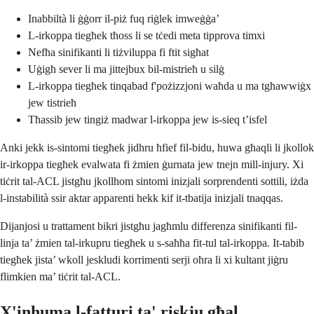
Inabbiltà li ġġorr il-piż fuq riġlek imweġġa’
L-irkoppa tiegħek tħoss li se tċedi meta tipprova timxi
Nefħa sinifikanti li tiżviluppa fi ftit sigħat
Uġigħ sever li ma jittejbux bil-mistrieħ u silġ
L-irkoppa tiegħek tinqabad f'pożizzjoni waħda u ma tgħawwiġx
jew tistrieħ
Tħassib jew tingiż madwar l-irkoppa jew is-sieq t’isfel
Anki jekk is-sintomi tiegħek jidhru ħfief fil-bidu, huwa għaqli li jkollok
ir-irkoppa tiegħek evalwata fi żmien ġurnata jew tnejn mill-injury. Xi
tiċrit tal-ACL jistgħu jkollhom sintomi inizjali sorprendenti sottili, iżda
l-instabilità ssir aktar apparenti hekk kif it-tbatija inizjali tnaqqas.
Dijanjosi u trattament bikri jistgħu jagħmlu differenza sinifikanti fil-
linja ta’ żmien tal-irkupru tiegħek u s-saħħa fit-tul tal-irkoppa. It-tabib
tiegħek jista’ wkoll jeskludi korrimenti serji oħra li xi kultant jiġru
flimkien ma’ tiċrit tal-ACL.
X'inhuma l-fatturi ta' riskju għal