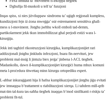
Firxa limitata ta’ moviment fl-irkoppa tiegħek
Dgħufija fil-muskoli u telf ta’ funzjoni
Inqas spiss, xi nies jiżviluppaw sindromu ta’ uġigħ reġjonali kumpless,
kundizzjoni fejn iż-żona mweġġa’ ssir estremament sensittiva għall-
mess u l-moviment. Jistgħu jseħħu wkoll emboli tad-demm,
partikolarment jekk tkun immobillizzat għal perjodi estiżi wara l-
kirurġija.
Jekk inti tagħżel rikostruzzjoni kirurġika, kumplikazzjonijiet rari
addizzjonali jistgħu jinkludu infezzjoni, ħsara fin-nervituri, jew
problemi mal-insiġ li jintuża biex jerġa’ jinbena l-ACL tiegħek.
Madankollu, dawn il-kumplikazzjonijiet kirurġiċi huma mhux komuni
meta l-proċedura titwettaq minn kirurgu ortopediku espert.
L-aħbar inkuraġġanti hija li ħafna kumplikazzjonijiet jistgħu jiġu evitati
jew imnaqqsa b’trattament u riabilitazzjoni xierqa. Li taħdem mill-qrib
mat-tim tal-kura tas-saħħa tiegħek inaqqas b’mod sinifikanti r-riskju ta’
problemi fit-tul.