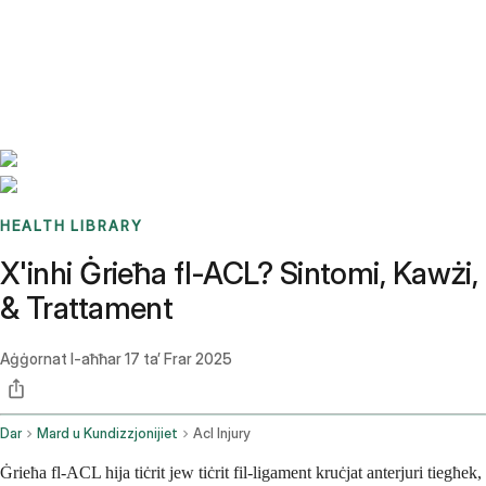
Benchmarks
Stories
FAQ
Sign up / Log in
HEALTH LIBRARY
X'inhi Ġrieħa fl-ACL? Sintomi, Kawżi,
& Trattament
Aġġornat l-aħħar
17 ta’ Frar 2025
Dar
Mard u Kundizzjonijiet
Acl Injury
Ġrieħa fl-ACL hija tiċrit jew tiċrit fil-ligament kruċjat anterjuri tiegħek,