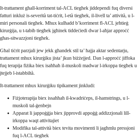
It-trattament għall-korriment tal-ACL tiegħek jiddependi fuq diversi
fatturi inkluż is-severità tat-tiċrit, l-età tiegħek, il-livell ta’ attività, u l-
miri personali tiegħek. Mhux kulħadd b’korriment fl-ACL jeħtieġ
kirurġija, u t-tabib tiegħek jgħinek tiddeċiedi dwar l-aħjar approċċ
għas-sitwazzjoni tiegħek.
Għal tiċrit parzjali jew jekk għandek stil ta’ ħajja aktar sedentarju,
trattament mhux kirurġiku jista’ jkun biżżejjed. Dan l-approċċ jiffoka
fuq terapija fiżika biex isaħħaħ il-muskoli madwar l-irkoppa tiegħek u
jtejjeb l-istabbiltà.
It-trattament mhux kirurġiku tipikament jinkludi:
Fiżjoterapija biex issaħħaħ il-kwadriċeps, il-hamstrings, u l-
muskoli tal-ġenbejn
Apparat li jappoġġja biex jipprovdi appoġġ addizzjonali lill-
irkoppa waqt attivitajiet
Modifika tal-attività biex tevita movimenti li jagħmlu pressjoni
fuq l-ACL tiegħek