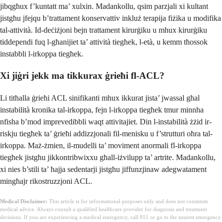
jibqgħux f’kuntatt ma’ xulxin. Madankollu, qsim parzjali xi kultant
jistgħu jfejqu b’trattament konservattiv inkluż terapija fiżika u modifika
tal-attività. Id-deċiżjoni bejn trattament kirurġiku u mhux kirurġiku
tiddependi fuq l-għanijiet ta’ attività tiegħek, l-età, u kemm tħossok
instabbli l-irkoppa tiegħek.
Xi jiġri jekk ma tikkurax ġrieħi fl-ACL?
Li titħalla ġrieħi ACL sinifikanti mhux ikkurat jista’ jwassal għal
instabilità kronika tal-irkoppa, fejn l-irkoppa tiegħek tmur minnha
nfisha b’mod imprevedibbli waqt attivitajiet. Din l-instabilità żżid ir-
riskju tiegħek ta’ ġrieħi addizzjonali fil-menisku u f’strutturi oħra tal-
irkoppa. Maż-żmien, il-mudelli ta’ moviment anormali fl-irkoppa
tiegħek jistgħu jikkontribwixxu għall-iżvilupp ta’ artrite. Madankollu,
xi nies b’stili ta’ ħajja sedentarji jistgħu jiffunzjinaw adegwatament
mingħajr rikostruzzjoni ACL.
Medical Disclaimer:
This article is for informational purposes only and does not constitute
medical advice. Always consult a qualified healthcare provider for diagnosis and treatment
decisions. If you are experiencing a medical emergency, call 911 or go to the nearest emergency