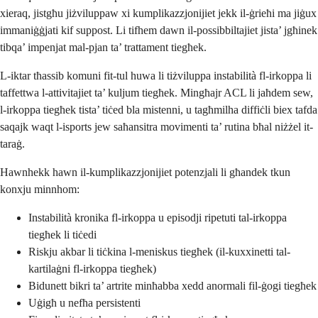
xieraq, jistgħu jiżviluppaw xi kumplikazzjonijiet jekk il-ġrieħi ma jiġux
immaniġġjati kif suppost. Li tifhem dawn il-possibbiltajiet jista’ jgħinek
tibqa’ impenjat mal-pjan ta’ trattament tiegħek.
L-iktar tħassib komuni fit-tul huwa li tiżviluppa instabilità fl-irkoppa li
taffettwa l-attivitajiet ta’ kuljum tiegħek. Mingħajr ACL li jaħdem sew,
l-irkoppa tiegħek tista’ tiċed bla mistenni, u tagħmilha diffiċli biex tafda
saqajk waqt l-isports jew saħansitra movimenti ta’ rutina bħal niżżel it-
taraġ.
Hawnhekk hawn il-kumplikazzjonijiet potenzjali li għandek tkun
konxju minnhom:
Instabilità kronika fl-irkoppa u episodji ripetuti tal-irkoppa
tiegħek li tiċedi
Riskju akbar li tiċkina l-meniskus tiegħek (il-kuxxinetti tal-
kartilaġni fl-irkoppa tiegħek)
Bidunett bikri ta’ artrite minħabba xedd anormali fil-ġogi tiegħek
Uġigħ u nefħa persistenti