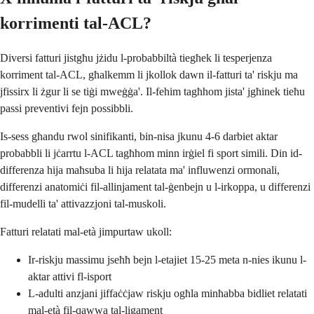
korrimenti tal-ACL?
Diversi fatturi jistgħu jżidu l-probabbiltà tiegħek li tesperjenza
korriment tal-ACL, għalkemm li jkollok dawn il-fatturi ta' riskju ma
jfissirx li żgur li se tiġi mweġġa'. Il-fehim tagħhom jista' jgħinek tieħu
passi preventivi fejn possibbli.
Is-sess għandu rwol sinifikanti, bin-nisa jkunu 4-6 darbiet aktar
probabbli li jċarrtu l-ACL tagħhom minn irġiel fi sport simili. Din id-
differenza hija maħsuba li hija relatata ma' influwenzi ormonali,
differenzi anatomiċi fil-allinjament tal-ġenbejn u l-irkoppa, u differenzi
fil-mudelli ta' attivazzjoni tal-muskoli.
Fatturi relatati mal-età jimpurtaw ukoll:
Ir-riskju massimu jseħħ bejn l-etajiet 15-25 meta n-nies ikunu l-
aktar attivi fl-isport
L-adulti anzjani jiffaċċjaw riskju ogħla minħabba bidliet relatati
mal-età fil-qawwa tal-ligament