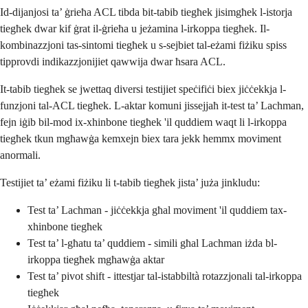
Id-dijanjosi ta’ ġrieħa ACL tibda bit-tabib tiegħek jisimgħek l-istorja
tiegħek dwar kif ġrat il-ġrieħa u jeżamina l-irkoppa tiegħek. Il-
kombinazzjoni tas-sintomi tiegħek u s-sejbiet tal-eżami fiżiku spiss
tipprovdi indikazzjonijiet qawwija dwar ħsara ACL.
It-tabib tiegħek se jwettaq diversi testijiet speċifiċi biex jiċċekkja l-
funzjoni tal-ACL tiegħek. L-aktar komuni jissejjaħ it-test ta’ Lachman,
fejn iġib bil-mod ix-xhinbone tiegħek 'il quddiem waqt li l-irkoppa
tiegħek tkun mgħawġa kemxejn biex tara jekk hemmx moviment
anormali.
Testijiet ta’ eżami fiżiku li t-tabib tiegħek jista’ juża jinkludu:
Test ta’ Lachman - jiċċekkja għal moviment 'il quddiem tax-
xhinbone tiegħek
Test ta’ l-għatu ta’ quddiem - simili għal Lachman iżda bl-
irkoppa tiegħek mgħawġa aktar
Test ta’ pivot shift - ittestjar tal-istabbiltà rotazzjonali tal-irkoppa
tiegħek