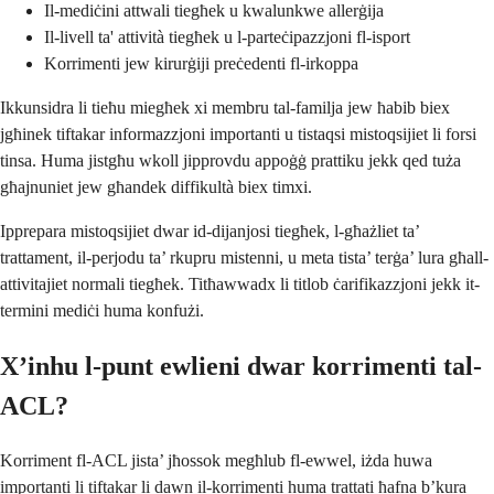
Il-mediċini attwali tiegħek u kwalunkwe allerġija
Il-livell ta' attività tiegħek u l-parteċipazzjoni fl-isport
Korrimenti jew kirurġiji preċedenti fl-irkoppa
Ikkunsidra li tieħu miegħek xi membru tal-familja jew ħabib biex
jgħinek tiftakar informazzjoni importanti u tistaqsi mistoqsijiet li forsi
tinsa. Huma jistgħu wkoll jipprovdu appoġġ prattiku jekk qed tuża
għajnuniet jew għandek diffikultà biex timxi.
Ipprepara mistoqsijiet dwar id-dijanjosi tiegħek, l-għażliet ta’
trattament, il-perjodu ta’ rkupru mistenni, u meta tista’ terġa’ lura għall-
attivitajiet normali tiegħek. Titħawwadx li titlob ċarifikazzjoni jekk it-
termini mediċi huma konfużi.
X’inhu l-punt ewlieni dwar korrimenti tal-
ACL?
Korriment fl-ACL jista’ jħossok megħlub fl-ewwel, iżda huwa
importanti li tiftakar li dawn il-korrimenti huma trattati ħafna b’kura