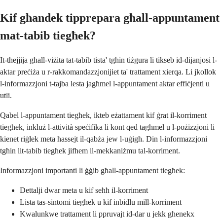
Kif għandek tipprepara għall-appuntament
mat-tabib tiegħek?
It-tħejjija għall-viżita tat-tabib tista' tgħin tiżgura li tikseb id-dijanjosi l-
aktar preċiża u r-rakkomandazzjonijiet ta' trattament xierqa. Li jkollok
l-informazzjoni t-tajba lesta jagħmel l-appuntament aktar effiċjenti u
utli.
Qabel l-appuntament tiegħek, ikteb eżattament kif ġrat il-korriment
tiegħek, inkluż l-attività speċifika li kont qed tagħmel u l-pożizzjoni li
kienet riġlek meta ħassejt il-qabża jew l-uġigħ. Din l-informazzjoni
tgħin lit-tabib tiegħek jifhem il-mekkaniżmu tal-korriment.
Informazzjoni importanti li ġġib għall-appuntament tiegħek:
Dettalji dwar meta u kif seħħ il-korriment
Lista tas-sintomi tiegħek u kif inbidlu mill-korriment
Kwalunkwe trattament li ppruvajt id-dar u jekk għenekx