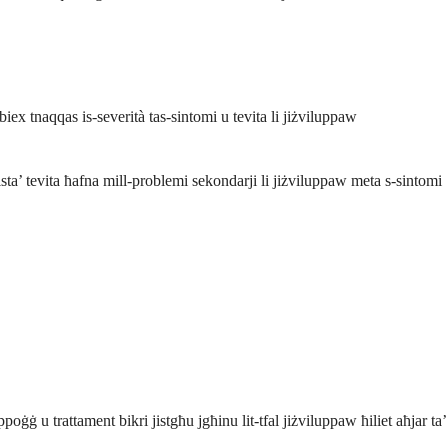
ex tnaqqas is-severità tas-sintomi u tevita li jiżviluppaw
tista’ tevita ħafna mill-problemi sekondarji li jiżviluppaw meta s-sintomi
poġġ u trattament bikri jistgħu jgħinu lit-tfal jiżviluppaw ħiliet aħjar ta’