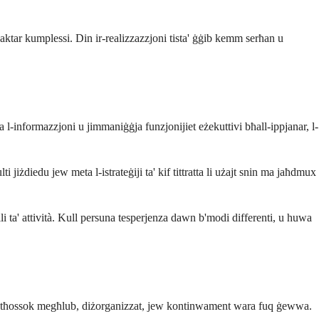
 aktar kumplessi. Din ir-realizzazzjoni tista' ġġib kemm serħan u
 l-informazzjoni u jimmaniġġja funzjonijiet eżekuttivi bħall-ippjanar, l-
 jiżdiedu jew meta l-istrateġiji ta' kif tittratta li użajt snin ma jaħdmux
i ta' attività. Kull persuna tesperjenza dawn b'modi differenti, u huwa
qt li tħossok megħlub, diżorganizzat, jew kontinwament wara fuq ġewwa.