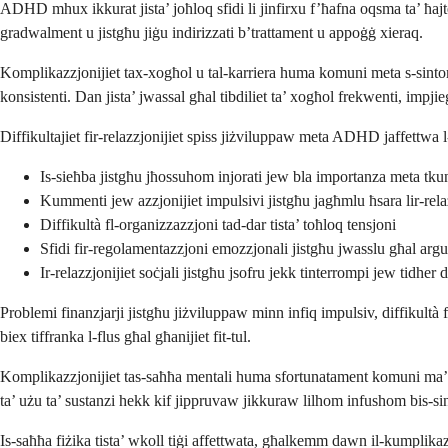
ADHD mhux ikkurat jista’ joħloq sfidi li jinfirxu f’ħafna oqsma ta’ ħajte
gradwalment u jistgħu jiġu indirizzati b’trattament u appoġġ xieraq.
Komplikazzjonijiet tax-xogħol u tal-karriera huma komuni meta s-sintom
konsistenti. Dan jista’ jwassal għal tibdiliet ta’ xogħol frekwenti, impjie
Diffikultajiet fir-relazzjonijiet spiss jiżviluppaw meta ADHD jaffettwa l
Is-sieħba jistgħu jħossuhom injorati jew bla importanza meta tkun
Kummenti jew azzjonijiet impulsivi jistgħu jagħmlu ħsara lir-rela
Diffikultà fl-organizzazzjoni tad-dar tista’ toħloq tensjoni
Sfidi fir-regolamentazzjoni emozzjonali jistgħu jwasslu għal arg
Ir-relazzjonijiet soċjali jistgħu jsofru jekk tinterrompi jew tidher di
Problemi finanzjarji jistgħu jiżviluppaw minn infiq impulsiv, diffikultà 
biex tiffranka l-flus għal għanijiet fit-tul.
Komplikazzjonijiet tas-saħħa mentali huma sfortunatament komuni ma’ AD
ta’ użu ta’ sustanzi hekk kif jippruvaw jikkuraw lilhom infushom bis-si
Is-saħħa fiżika tista’ wkoll tiġi affettwata, għalkemm dawn il-kumplikazzj