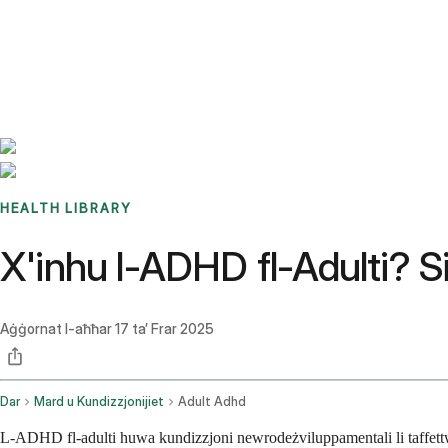
Benchmarks
Stories
FAQ
Sign up / Log in
HEALTH LIBRARY
X'inhu l-ADHD fl-Adulti? S
Aġġornat l-aħħar
17 ta’ Frar 2025
Dar
Mard u Kundizzjonijiet
Adult Adhd
L-ADHD fl-adulti huwa kundizzjoni newrodeżviluppamentali li taffettwa kif