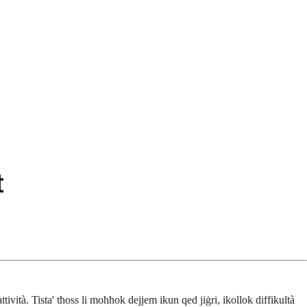
t
ività. Tista' tħoss li moħħok dejjem ikun qed jiġri, ikollok diffikultà