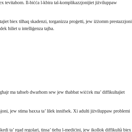
iex tevitahom. Il-biċċa l-kbira tal-komplikazzjonijiet jiżviluppaw
jiet biex tilħaq skadenzi, torganizza proġetti, jew iżżomm prestazzjoni
ek ħiliet u intelliġenza tajba.
r mingħajr ma taħseb dwarhom sew jew tħabbat wiċċek ma’ diffikultajiet
i, jew stima baxxa ta’ lilek innifsek. Xi adulti jiżviluppaw problemi
edi ta’ rqad regolari, tinsa’ tieħu l-mediċini, jew ikollok diffikultà biex