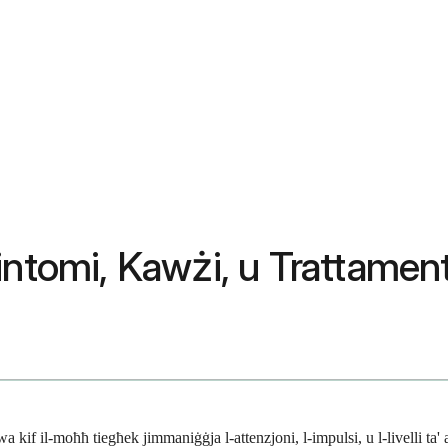
intomi, Kawżi, u Trattamen
 il-moħħ tiegħek jimmaniġġja l-attenzjoni, l-impulsi, u l-livelli ta' att