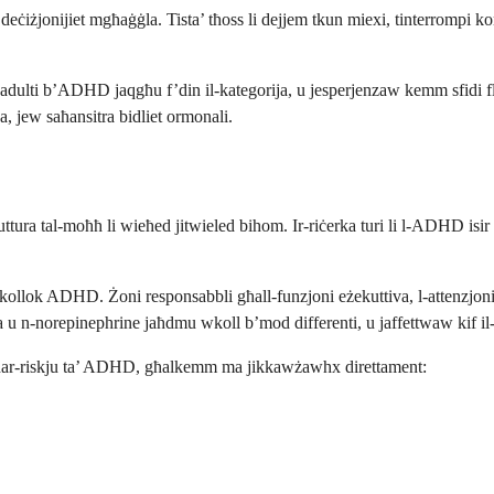
 deċiżjonijiet mgħaġġla. Tista’ tħoss li dejjem tkun miexi, tinterrompi k
l-adulti b’ADHD jaqgħu f’din il-kategorija, u jesperjenzaw kemm sfidi fl-
ajja, jew saħansitra bidliet ormonali.
truttura tal-moħħ li wieħed jitwieled bihom. Ir-riċerka turi li l-ADHD i
jkollok ADHD. Żoni responsabbli għall-funzjoni eżekuttiva, l-attenzjoni
 u n-norepinephrine jaħdmu wkoll b’mod differenti, u jaffettwaw kif il
xu għar-riskju ta’ ADHD, għalkemm ma jikkawżawhx direttament: