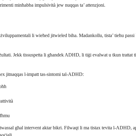
orrimenti minħabba impulsività jew nuqqas ta’ attenzjoni.
luppamentali li wieħed jitwieled biha. Madankollu, tista’ tieħu passi bi
iżultati. Jekk tissuspetta li għandek ADHD, li tiġi evalwat u tkun trattat 
biex jitnaqqas l-impatt tas-sintomi tal-ADHD:
moħħ
attività
jifhmu
 twassal għal intervent aktar bikri. Filwaqt li ma tistax tevita l-ADHD, ap
soċjali.