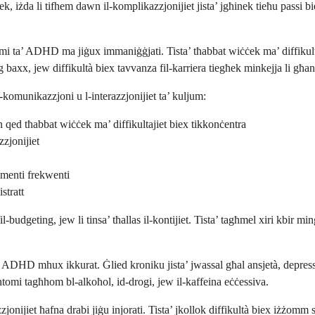
k, iżda li tifhem dawn il-komplikazzjonijiet jista’ jgħinek tieħu passi b
i ta’ ADHD ma jiġux immaniġġjati. Tista’ tħabbat wiċċek ma’ diffikulta
g baxx, jew diffikultà biex tavvanza fil-karriera tiegħek minkejja li għand
-komunikazzjoni u l-interazzjonijiet ta’ kuljum:
 qed tħabbat wiċċek ma’ diffikultajiet biex tikkonċentra
zzjonijiet
umenti frekwenti
stratt
fil-budgeting, jew li tinsa’ tħallas il-kontijiet. Tista’ tagħmel xiri kbi
HD mhux ikkurat. Ġlied kroniku jista’ jwassal għal ansjetà, depressjon
ntomi tagħhom bl-alkoħol, id-drogi, jew il-kaffeina eċċessiva.
onijiet ħafna drabi jiġu injorati. Tista’ jkollok diffikultà biex iżżomm sk