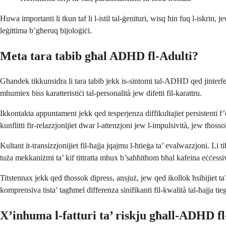
Huwa importanti li tkun taf li l-istil tal-ġenituri, wisq ħin fuq l-is
leġittima b’għeruq bijoloġiċi.
Meta tara tabib għal ADHD fl-Adulti?
Għandek tikkunsidra li tara tabib jekk is-sintomi tal-ADHD qed jinterfer
mhumiex biss karatteristiċi tal-personalità jew difetti fil-karattru.
Ikkontakta appuntament jekk qed tesperjenza diffikultajiet persistenti f’
kunflitti fir-relazzjonijiet dwar l-attenzjoni jew l-impulsività, jew tħ
Kultant it-transizzjonijiet fil-ħajja jqajmu l-ħtieġa ta’ evalwazzjoni. Li
tuża mekkaniżmi ta’ kif tittratta mhux b’saħħithom bħal kafeina eċċessiv
Titstennax jekk qed tħossok dipress, ansjuż, jew qed ikollok ħsibijiet ta
komprensiva tista’ tagħmel differenza sinifikanti fil-kwalità tal-ħajja tie
X’inhuma l-fatturi ta’ riskju għall-ADHD fl