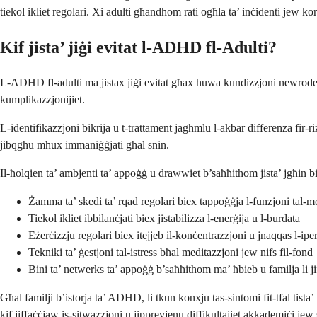
tiekol ikliet regolari. Xi adulti għandhom rati ogħla ta’ inċidenti jew k
Kif jista’ jiġi evitat l-ADHD fl-Adulti?
L-ADHD fl-adulti ma jistax jiġi evitat għax huwa kundizzjoni newrodeżvi
kumplikazzjonijiet.
L-identifikazzjoni bikrija u t-trattament jagħmlu l-akbar differenza fir-r
jibqgħu mhux immaniġġjati għal snin.
Il-ħolqien ta’ ambjenti ta’ appoġġ u drawwiet b’saħħithom jista’ jgħin 
Żamma ta’ skedi ta’ rqad regolari biex tappoġġja l-funzjoni tal-
Tiekol ikliet ibbilanċjati biex jistabilizza l-enerġija u l-burdata
Eżerċizzju regolari biex itejjeb il-konċentrazzjoni u jnaqqas l-iper
Tekniki ta’ ġestjoni tal-istress bħal meditazzjoni jew nifs fil-fond
Bini ta’ netwerks ta’ appoġġ b’saħħithom ma’ ħbieb u familja li 
Għal familji b’istorja ta’ ADHD, li tkun konxju tas-sintomi fit-tfal tista’
kif jiffaċċjaw is-sitwazzjoni u jipprevjenu diffikultajiet akkademiċi jew 