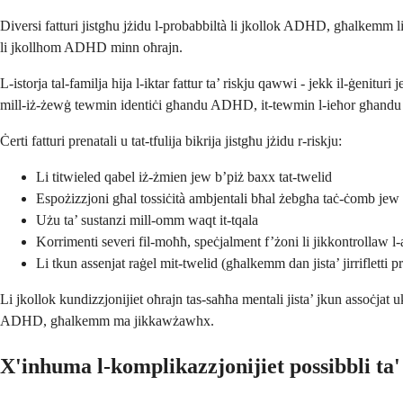
Diversi fatturi jistgħu jżidu l-probabbiltà li jkollok ADHD, għalkemm li j
li jkollhom ADHD minn oħrajn.
L-istorja tal-familja hija l-iktar fattur ta’ riskju qawwi - jekk il-ġe
mill-iż-żewġ tewmin identiċi għandu ADHD, it-tewmin l-ieħor għandu 
Ċerti fatturi prenatali u tat-tfulija bikrija jistgħu jżidu r-riskju:
Li titwieled qabel iż-żmien jew b’piż baxx tat-twelid
Espożizzjoni għal tossiċità ambjentali bħal żebgħa taċ-ċomb jew 
Użu ta’ sustanzi mill-omm waqt it-tqala
Korrimenti severi fil-moħħ, speċjalment f’żoni li jikkontrollaw l-
Li tkun assenjat raġel mit-twelid (għalkemm dan jista’ jirrifletti 
Li jkollok kundizzjonijiet oħrajn tas-saħħa mentali jista’ jkun assoċjat 
ADHD, għalkemm ma jikkawżawhx.
X'inhuma l-komplikazzjonijiet possibbli ta