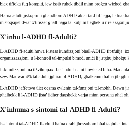
biex tiffoka fuq kompiti, jew issib ruħek tibdil minn proġett wieħed għ
Ħafna adulti jiskopru li għandhom ADHD aktar tard fil-ħajja, ħafna drabi 
mistoqsijiet dwar x'tifisser għall-ħajja ta' kuljum tiegħek u r-relazzjonijie
X'inhu l-ADHD fl-Adulti?
L-ADHD fl-adulti huwa l-istess kundizzjoni bħall-ADHD fit-tfulija, iżda 
organizzazzjoni, u l-kontroll tal-impulsi b'modi uniċi li jistgħu joħolqu 
Il-kundizzjoni ma tiżviluppax fl-età adulta - int imwieled biha. Madankollu
sew. Madwar 4% tal-adulti jgħixu bl-ADHD, għalkemm ħafna jibqgħu 
L-ADHD jaffettwa tliet oqsma ewlenin tal-funzjoni tal-moħħ. Dawn jinklud
għalhekk li l-ADHD jista' jidher daqshekk varjat minn persuna għal oħ
X'inhuma s-sintomi tal-ADHD fl-Adulti?
Is-sintomi tal-ADHD fl-adulti ħafna drabi jħossuhom bħal taqbdiet inte