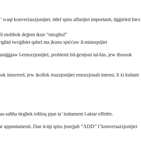
 waqt konverżazzjonijiet, titlef spiss affarijiet importanti, tiġġieled biex
s li moħħok dejjem ikun “mixgħul”
 tgħid tweġibiet qabel ma jkunu spiċċaw il-mistoqsijiet
aniġġjaw l-emozzjonijiet, problemi bil-ġestjoni tal-ħin, jew tħossok
ok imxerred, jew ikollok reazzjonijiet emozzjonali intensi, li xi kultant
tas-saħħa tiegħek toħloq pjan ta’ trattament l-aktar effettiv.
takar appuntamenti. Dan it-tip spiss jissejjaħ “ADD” f’konversazzjonijiet