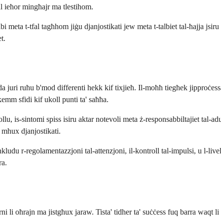
al ieħor mingħajr ma tlestihom.
meta t-tfal tagħhom jiġu djanjostikati jew meta t-talbiet tal-ħajja jsiru
t.
juri ruħu b'mod differenti hekk kif tixjieħ. Il-moħħ tiegħek jipproċessa
kemm sfidi kif ukoll punti ta' saħħa.
, is-sintomi spiss isiru aktar notevoli meta ż-responsabbiltajiet tal-adulti
mhux djanjostikati.
u r-regolamentazzjoni tal-attenzjoni, il-kontroll tal-impulsi, u l-livell
ra.
rni li oħrajn ma jistgħux jaraw. Tista' tidher ta' suċċess fuq barra wa