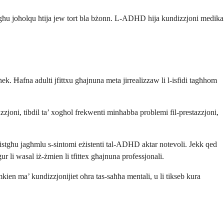
istgħu joħolqu ħtija jew tort bla bżonn. L-ADHD hija kundizzjoni medika
ek. Ħafna adulti jfittxu għajnuna meta jirrealizzaw li l-isfidi tagħhom
azzjoni, tibdil ta’ xogħol frekwenti minħabba problemi fil-prestazzjoni,
bir jistgħu jagħmlu s-sintomi eżistenti tal-ADHD aktar notevoli. Jekk qed
r li wasal iż-żmien li tfittex għajnuna professjonali.
mkien ma’ kundizzjonijiet oħra tas-saħħa mentali, u li tikseb kura