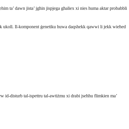
fehim ta’ dawn jista’ jgħin jispjega għaliex xi nies huma aktar probabbli
kollok ukoll. Il-komponent ġenetiku huwa daqshekk qawwi li jekk wieħed
jew id-disturb tal-ispettru tal-awtiżmu xi drabi jseħħu flimkien ma’