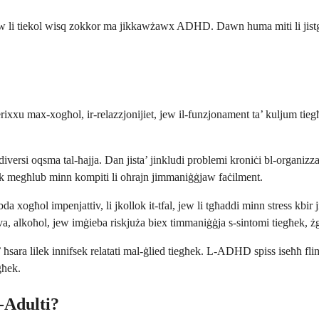
krin, jew li tiekol wisq zokkor ma jikkawżawx ADHD. Dawn huma miti li j
ixxu max-xogħol, ir-relazzjonijiet, jew il-funzjonament ta’ kuljum tiegħ
diversi oqsma tal-ħajja. Dan jista’ jinkludi problemi kroniċi bl-organizz
ossok megħlub minn kompiti li oħrajn jimmaniġġjaw faċilment.
 tibda xogħol impenjattiv, li jkollok it-tfal, jew li tgħaddi minn stress k
a, alkoħol, jew imġieba riskjuża biex timmaniġġja s-sintomi tiegħek, żgu
’ ħsara lilek innifsek relatati mal-ġlied tiegħek. L-ADHD spiss iseħħ fli
għek.
-Adulti?