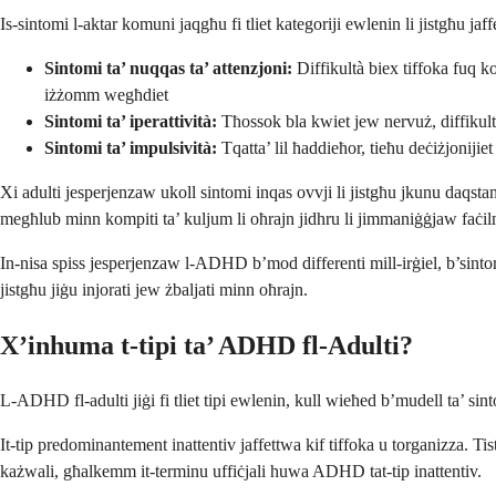
Is-sintomi l-aktar komuni jaqgħu fi tliet kategoriji ewlenin li jistgħu ja
Sintomi ta’ nuqqas ta’ attenzjoni:
Diffikultà biex tiffoka fuq kom
iżżomm wegħdiet
Sintomi ta’ iperattività:
Tħossok bla kwiet jew nervuż, diffikul
Sintomi ta’ impulsività:
Tqatta’ lil ħaddieħor, tieħu deċiżjoniji
Xi adulti jesperjenzaw ukoll sintomi inqas ovvji li jistgħu jkunu daqsta
megħlub minn kompiti ta’ kuljum li oħrajn jidhru li jimmaniġġjaw faċil
In-nisa spiss jesperjenzaw l-ADHD b’mod differenti mill-irġiel, b’sintomi
jistgħu jiġu injorati jew żbaljati minn oħrajn.
X’inhuma t-tipi ta’ ADHD fl-Adulti?
L-ADHD fl-adulti jiġi fi tliet tipi ewlenin, kull wieħed b’mudell ta’ sintom
It-tip predominantement inattentiv jaffettwa kif tiffoka u torganizza. Tis
każwali, għalkemm it-terminu uffiċjali huwa ADHD tat-tip inattentiv.