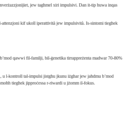
onverżazzjonijiet, jew tagħmel xiri impulsivi. Dan it-tip huwa inqas
attenzjoni kif ukoll iperattività jew impulsività. Is-sintomi tiegħek
sir b’mod qawwi fil-familji, bil-ġenetika tirrappreżenta madwar 70-80%
, u l-kontroll tal-impulsi jistgħu jkunu iżgħar jew jaħdmu b’mod
-moħħ tiegħek jipproċessa r-riwardi u jżomm il-fokus.