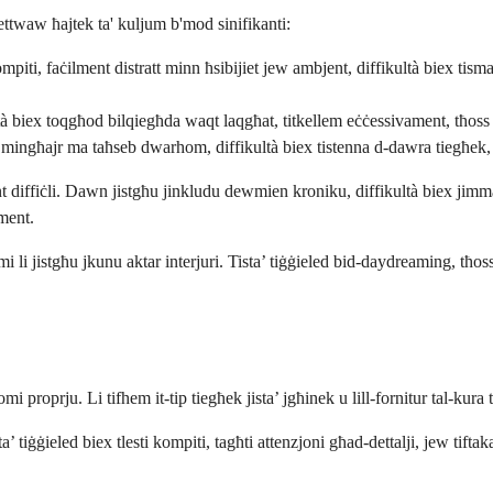
ffettwaw ħajtek ta' kuljum b'mod sinifikanti:
piti, faċilment distratt minn ħsibijiet jew ambjent, diffikultà biex tisma’
tà biex toqgħod bilqiegħda waqt laqgħat, titkellem eċċessivament, tħos
et mingħajr ma taħseb dwarhom, diffikultà biex tistenna d-dawra tiegħek,
nt diffiċli. Dawn jistgħu jinkludu dewmien kroniku, diffikultà biex jimm
ment.
 li jistgħu jkunu aktar interjuri. Tista’ tiġġieled bid-daydreaming, tħoss
i proprju. Li tifhem it-tip tiegħek jista’ jgħinek u lill-fornitur tal-kura 
ta’ tiġġieled biex tlesti kompiti, tagħti attenzjoni għad-dettalji, jew tif