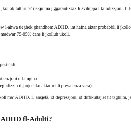
kollok fatturi ta’ riskju ma jiggarantixxix li żviluppa l-kundizzjoni. Il-
nituri jew l-aħwa tiegħek għandhom ADHD, int ħafna aktar probabbli li j
madwar 75-85% ċans li jkolluh ukoll.
pestiċidi
attenzjoni u l-imġiba
preġudizzju dijanjostiku aktar milli prevalenza vera)
ukoll ma’ ADHD. L-ansjetà, id-depressjoni, id-diffikultajiet fit-tagħlim, 
' ADHD fl-Adulti?