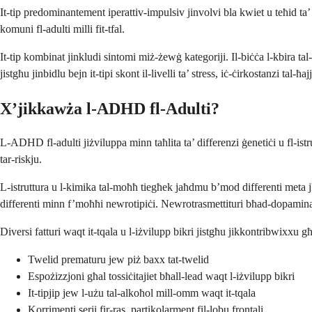
It-tip predominantement iperattiv-impulsiv jinvolvi bla kwiet u teħid ta’
komuni fl-adulti milli fit-tfal.
It-tip kombinat jinkludi sintomi miż-żewġ kategoriji. Il-biċċa l-kbira ta
jistgħu jinbidlu bejn it-tipi skont il-livelli ta’ stress, iċ-ċirkostanzi tal-ħ
X’jikkawża l-ADHD fl-Adulti?
L-ADHD fl-adulti jiżviluppa minn taħlita ta’ differenzi ġenetiċi u fl-is
tar-riskju.
L-istruttura u l-kimika tal-moħħ tiegħek jaħdmu b’mod differenti meta 
differenti minn f’moħħi newrotipiċi. Newrotrasmettituri bħad-dopamina
Diversi fatturi waqt it-tqala u l-iżvilupp bikri jistgħu jikkontribwix
Twelid prematuru jew piż baxx tat-twelid
Espożizzjoni għal tossiċitajiet bħall-lead waqt l-iżvilupp bikri
It-tipjip jew l-użu tal-alkoħol mill-omm waqt it-tqala
Korrimenti serji fir-ras, partikolarment fil-lobu frontali