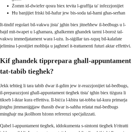
Żomm id-dwiefer qosra biex tevita l-graffija ta' infezzjonijiet
Ħu banjijiet friski bil-ħafur jew bis-soda tal-ħami għas-serħan
It-tindif regolari bil-vakwu jista' jgħin biex jitneħħew il-bedbugs u l-
bajd mit-twapet u l-għamara, għalkemm għandek tarmi l-boroż tal-
vakwu immedjatament wara l-użu. Is-siġillar tax-xquq bil-kalafate
jelimina l-postijiet moħbija u jagħmel it-trattamenti futuri aktar effettivi.
Kif għandek tipprepara għall-appuntament
tat-tabib tiegħek?
Jekk teħtieġ li tara tabib dwar il-gdim jew ir-reazzjonijiet tal-bedbugs,
il-preparazzjoni għall-appuntament tiegħek tista' tgħin biex tiżgura li
tikseb l-iktar kura effettiva. Il-biċċa l-kbira tat-tobba tal-kura primarja
jistgħu jimmaniġġjaw tħassib dwar is-saħħa relatat mal-bedbugs
mingħajr ma jkollhom bżonn referenzi speċjalizzati.
Qabel l-appuntament tiegħek, iddokumenta s-sintomi tiegħek b'ritratti