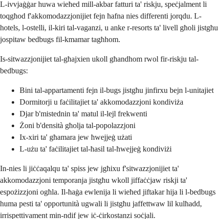
L-ivvjaġġar huwa wieħed mill-akbar fatturi ta' riskju, speċjalment li
toqgħod f'akkomodazzjonijiet fejn ħafna nies differenti jorqdu. L-
hotels, l-ostelli, il-kiri tal-vaganzi, u anke r-resorts ta' livell għoli jistgħu
jospitaw bedbugs fil-kmamar tagħhom.
Is-sitwazzjonijiet tal-għajxien ukoll għandhom rwol fir-riskju tal-
bedbugs:
Bini tal-appartamenti fejn il-bugs jistgħu jinfirxu bejn l-unitajiet
Dormitorji u faċilitajiet ta' akkomodazzjoni kondiviża
Djar b'mistednin ta' matul il-lejl frekwenti
Żoni b'densità għolja tal-popolazzjoni
Ix-xiri ta' għamara jew ħwejjeġ użati
L-użu ta' faċilitajiet tal-ħasil tal-ħwejjeġ kondiviżi
In-nies li jiċċaqalqu ta' spiss jew jgħixu f'sitwazzjonijiet ta'
akkomodazzjoni temporanja jistgħu wkoll jiffaċċjaw riskji ta'
espożizzjoni ogħla. Il-ħaġa ewlenija li wieħed jiftakar hija li l-bedbugs
huma pesti ta' opportunità ugwali li jistgħu jaffettwaw lil kulħadd,
irrispettivament min-ndif jew iċ-ċirkostanzi soċjali.