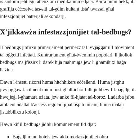
is-sintomi jeħtieġu attenzjoni medika immedjata. Barra minn hekk, il-
graffija eċċessiva tas-siti tal-gdim kultant tista' twassal għal
infezzjonijiet batterjali sekondarji.
X'jikkawża infestazzjonijiet tal-bedbugs?
Il-bedbugs jinfirxu primarjament permezz tal-ivvjaġġar u l-moviment
ta' oġġetti infettati. Kuntrarjament għat-twemmin popolari, li jkollok
bedbugs ma jfissirx li darek hija maħmuġa jew li għamilt xi ħaġa
ħażina.
Dawn l-insetti riżorsi huma hitchhikers eċċellenti. Huma jistgħu
jivvjaġġaw faċilment minn post għall-ieħor billi jinħbew fil-bagalji, il-
ħwejjeġ, l-għamara użata, jew anke fil-ħjatat tal-boroż. Ladarba jsibu
ambjent adattat b'aċċess regolari għal ospiti umani, huma malajr
jistabbilixxu kolonji.
Hawn kif il-bedbugs jidħlu komunement fid-djar:
Bagalji minn hotels jew akkomodazzjonijiet oħra