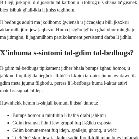
Bil-lejl, jiskopru d-dijossidu tal-karbonju li toħroġ u s-sħana ta' ġismek
biex isibuk għall-ikla li jmiss tagħhom.
Il-bedbugs adulti ma jkollhomx ġwienaħ u jiċċaqalqu billi jkaxkru
aktar milli jtiru jew jaqbeżu. Huma jistgħu jgħixu għal xhur mingħajr
ma jitimgħu, li jagħmilhom partikolarment persistenti darba li jidħlu.
X'inhuma s-sintomi tal-gdim tal-bedbugs?
Il-gdim tal-bedbugs tipikament jidher bħala bumps żgħar, ħomor, u
jaħkmu fuq il-ġilda tiegħek. Il-biċċa l-kbira tan-nies jinnutaw dawn il-
gdim meta jqumu filgħodu, peress li l-bedbugs huma l-aktar attivi
matul is-sigħat tal-lejl.
Hawnhekk hemm is-sinjali komuni li tista' tinnota:
Bumps ħomor u minfuħin li ħafna drabi jaħkmu
Gdim irranġat f'linji jew gruppi fuq il-ġilda esposta
Gdim komunement fuq idejn, spallejn, għonq, u wiċċ
Tegħġieġ skuri jew ta' kulur sadid fuq il-folji minn bugs imfarrak