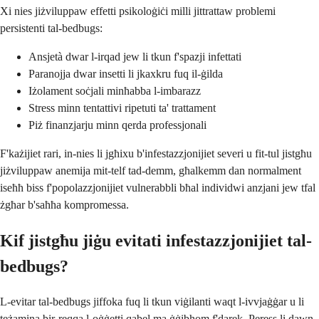
Xi nies jiżviluppaw effetti psikoloġiċi milli jittrattaw problemi
persistenti tal-bedbugs:
Ansjetà dwar l-irqad jew li tkun f'spazji infettati
Paranojja dwar insetti li jkaxkru fuq il-ġilda
Iżolament soċjali minħabba l-imbarazz
Stress minn tentattivi ripetuti ta' trattament
Piż finanzjarju minn qerda professjonali
F'każijiet rari, in-nies li jgħixu b'infestazzjonijiet severi u fit-tul jistgħu
jiżviluppaw anemija mit-telf tad-demm, għalkemm dan normalment
iseħħ biss f'popolazzjonijiet vulnerabbli bħal individwi anzjani jew tfal
żgħar b'saħħa kompromessa.
Kif jistgħu jiġu evitati infestazzjonijiet tal-
bedbugs?
L-evitar tal-bedbugs jiffoka fuq li tkun viġilanti waqt l-ivvjaġġar u li
teżamina bir-reqqa l-oġġetti qabel ma ġġibhom f'darek. Peress li dawn