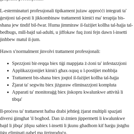
L-esterminaturi professjonali tipikament jużaw approċċi integrati ta'
ġestjoni tal-pesti li jikkombinaw trattamenti kimiċi ma' terapija bis-
sħana jew tindif bil-fwar. Huma jimmiraw il-fażijiet kollha tal-ħajja tal-
bedbugs, mill-bajd sal-adulti, u jiffokaw fuq żoni fejn dawn l-insetti
jinħbew matul il-jum.
Hawn x'normalment jinvolvi trattament professjonali:
Spezzjoni bir-reqqa biex tiġi mappjata ż-żoni ta' infestazzjoni
Applikazzjonijiet kimiċi għax-xquq u l-postijiet moħbija
Trattament bis-sħana biex joqtol il-fażijiet kollha tal-ħajja
Żjarat ta' segwitu biex jiżguraw eliminazzjoni kompluta
Apparati ta' monitoraġġ biex jiskopru kwalunkwe attività li
tibqa'
Il-proċess ta' trattament ħafna drabi jeħtieġ żjarat multipli spazjati
diversi ġimgħat 'il bogħod. Dan iż-żmien jippermetti li kwalunkwe
bajd li jibqa' jifqsu sabiex l-insetti li jkunu għadhom kif ħarġu jistgħu
jiġu eliminati qabel ma jirriproduċu.