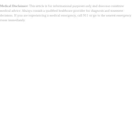
Medical Disclaimer:
This article is for informational purposes only and does not constitute
medical advice. Always consult a qualified healthcare provider for diagnosis and treatment
decisions. If you are experiencing a medical emergency, call 911 or go to the nearest emergency
room immediately.