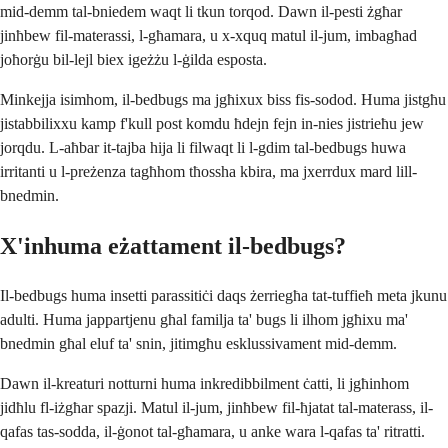
mid-demm tal-bniedem waqt li tkun torqod. Dawn il-pesti żgħar
jinħbew fil-materassi, l-għamara, u x-xquq matul il-jum, imbagħad
joħorġu bil-lejl biex igeżżu l-ġilda esposta.
Minkejja isimhom, il-bedbugs ma jgħixux biss fis-sodod. Huma jistgħu
jistabbilixxu kamp f'kull post komdu ħdejn fejn in-nies jistrieħu jew
jorqdu. L-aħbar it-tajba hija li filwaqt li l-gdim tal-bedbugs huwa
irritanti u l-preżenza tagħhom tħossha kbira, ma jxerrdux mard lill-
bnedmin.
X'inhuma eżattament il-bedbugs?
Il-bedbugs huma insetti parassitiċi daqs żerriegħa tat-tuffieħ meta jkunu
adulti. Huma jappartjenu għal familja ta' bugs li ilhom jgħixu ma'
bnedmin għal eluf ta' snin, jitimgħu esklussivament mid-demm.
Dawn il-kreaturi notturni huma inkredibbilment ċatti, li jgħinhom
jidħlu fl-iżgħar spazji. Matul il-jum, jinħbew fil-ħjatat tal-materass, il-
qafas tas-sodda, il-ġonot tal-għamara, u anke wara l-qafas ta' ritratti.