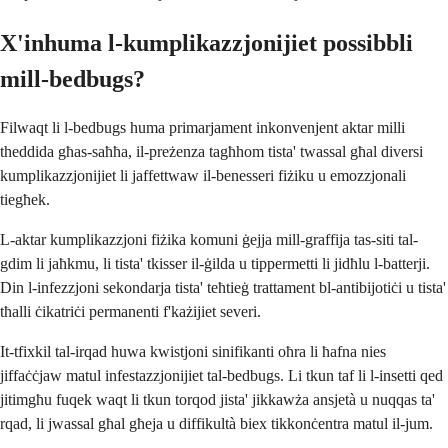
X'inhuma l-kumplikazzjonijiet possibbli
mill-bedbugs?
Filwaqt li l-bedbugs huma primarjament inkonvenjent aktar milli
theddida għas-saħħa, il-preżenza tagħhom tista' twassal għal diversi
kumplikazzjonijiet li jaffettwaw il-benesseri fiżiku u emozzjonali
tiegħek.
L-aktar kumplikazzjoni fiżika komuni ġejja mill-graffija tas-siti tal-
gdim li jaħkmu, li tista' tkisser il-ġilda u tippermetti li jidħlu l-batterji.
Din l-infezzjoni sekondarja tista' teħtieġ trattament bl-antibijotiċi u tista'
tħalli ċikatriċi permanenti f'każijiet severi.
It-tfixkil tal-irqad huwa kwistjoni sinifikanti oħra li ħafna nies
jiffaċċjaw matul infestazzjonijiet tal-bedbugs. Li tkun taf li l-insetti qed
jitimgħu fuqek waqt li tkun torqod jista' jikkawża ansjetà u nuqqas ta'
rqad, li jwassal għal għeja u diffikultà biex tikkonċentra matul il-jum.