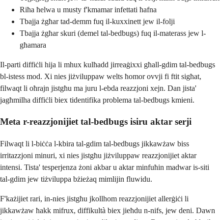
Riħa ħelwa u musty f'kmamar infettati ħafna
Tbajja żgħar tad-demm fuq il-kuxxinett jew il-folji
Tbajja żgħar skuri (demel tal-bedbugs) fuq il-materass jew l-
għamara
Il-parti diffiċli hija li mhux kulħadd jirreaġixxi għall-gdim tal-bedbugs
bl-istess mod. Xi nies jiżviluppaw welts ħomor ovvji fi ftit sigħat,
filwaqt li oħrajn jistgħu ma juru l-ebda reazzjoni xejn. Dan jista'
jagħmilha diffiċli biex tidentifika problema tal-bedbugs kmieni.
Meta r-reazzjonijiet tal-bedbugs isiru aktar serji
Filwaqt li l-biċċa l-kbira tal-gdim tal-bedbugs jikkawżaw biss
irritazzjoni minuri, xi nies jistgħu jiżviluppaw reazzjonijiet aktar
intensi. Tista' tesperjenza żoni akbar u aktar minfuħin madwar is-siti
tal-gdim jew tiżviluppa bżieżaq mimlijin fluwidu.
F'każijiet rari, in-nies jistgħu jkollhom reazzjonijiet allerġiċi li
jikkawżaw ħakk mifrux, diffikultà biex jieħdu n-nifs, jew deni. Dawn