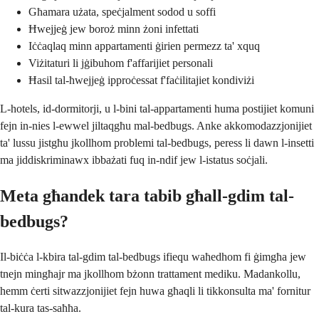
Għamara użata, speċjalment sodod u soffi
Ħwejjeġ jew boroż minn żoni infettati
Iċċaqlaq minn appartamenti ġirien permezz ta' xquq
Viżitaturi li jġibuhom f'affarijiet personali
Ħasil tal-ħwejjeġ ipproċessat f'faċilitajiet kondiviżi
L-hotels, id-dormitorji, u l-bini tal-appartamenti huma postijiet komuni
fejn in-nies l-ewwel jiltaqgħu mal-bedbugs. Anke akkomodazzjonijiet
ta' lussu jistgħu jkollhom problemi tal-bedbugs, peress li dawn l-insetti
ma jiddiskriminawx ibbażati fuq in-ndif jew l-istatus soċjali.
Meta għandek tara tabib għall-gdim tal-
bedbugs?
Il-biċċa l-kbira tal-gdim tal-bedbugs ifiequ waħedhom fi ġimgħa jew
tnejn mingħajr ma jkollhom bżonn trattament mediku. Madankollu,
hemm ċerti sitwazzjonijiet fejn huwa għaqli li tikkonsulta ma' fornitur
tal-kura tas-saħħa.