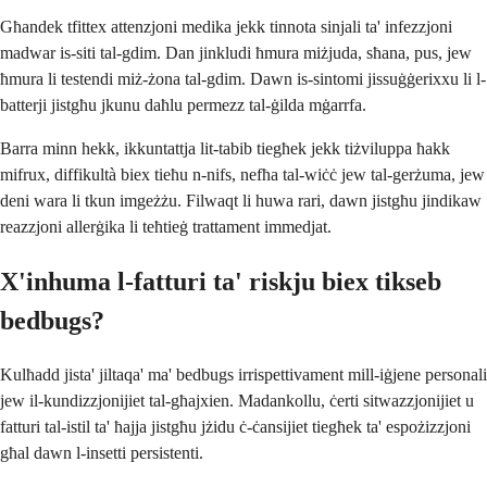
Għandek tfittex attenzjoni medika jekk tinnota sinjali ta' infezzjoni
madwar is-siti tal-gdim. Dan jinkludi ħmura miżjuda, sħana, pus, jew
ħmura li testendi miż-żona tal-gdim. Dawn is-sintomi jissuġġerixxu li l-
batterji jistgħu jkunu daħlu permezz tal-ġilda mġarrfa.
Barra minn hekk, ikkuntattja lit-tabib tiegħek jekk tiżviluppa ħakk
mifrux, diffikultà biex tieħu n-nifs, nefħa tal-wiċċ jew tal-gerżuma, jew
deni wara li tkun imgeżżu. Filwaqt li huwa rari, dawn jistgħu jindikaw
reazzjoni allerġika li teħtieġ trattament immedjat.
X'inhuma l-fatturi ta' riskju biex tikseb
bedbugs?
Kulħadd jista' jiltaqa' ma' bedbugs irrispettivament mill-iġjene personali
jew il-kundizzjonijiet tal-għajxien. Madankollu, ċerti sitwazzjonijiet u
fatturi tal-istil ta' ħajja jistgħu jżidu ċ-ċansijiet tiegħek ta' espożizzjoni
għal dawn l-insetti persistenti.