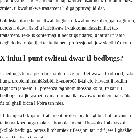
jekk possibbli. Innota meta nnutajt l-ewwel il-gdim, kif inbidlu maż-
żmien, u kwalunkwe trattament li diġà ppruvajt id-dar.
Ġib lista tal-mediċini attwali tiegħek u kwalunkwe allerġija magħrufa,
peress li dawn jistgħu jaffettwaw ir-rakkomandazzjonijiet tat-
trattament. Jekk ikkonfermajt il-bedbugs f'darek, għarraf lit-tabib
tiegħek dwar pjanijiet ta' trattament professjonali jew skedi ta' qerda.
X'inhu l-punt ewlieni dwar il-bedbugs?
Il-bedbugs huma pesti frustranti li jistgħu jaffettwaw lil kulħadd, iżda
huma problemi maniġġabbli bl-approċċ it-tajjeb. Filwaqt li l-gdim
tagħhom jaħkem u l-preżenza tagħhom tħossha kbira, ftakar li l-
bedbugs ma jittrasmettux mard u ma jikkawżawx problemi ta' saħħa
fit-tul għall-biċċa l-kbira tan-nies.
Id-dijanjosi bikrija u t-trattament professjonali jagħtuk l-aħjar ċans li
telimina l-bedbugs malajr u kompletament. Tħossokx imbarazzat li
jkollok bedbugs, peress li mhumiex riflessjoni tan-ndif jew l-għażliet
tal-istil ta' ħajja tiegħek.