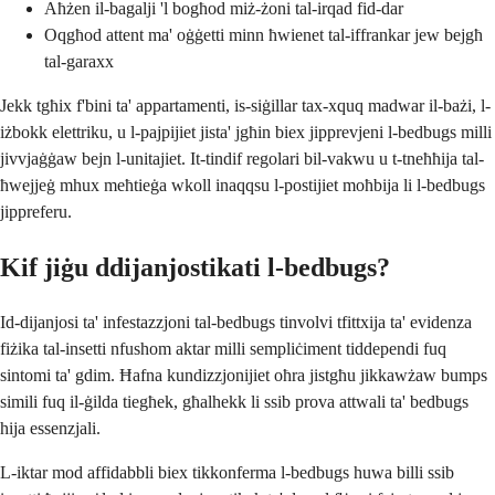
Aħżen il-bagalji 'l bogħod miż-żoni tal-irqad fid-dar
Oqgħod attent ma' oġġetti minn ħwienet tal-iffrankar jew bejgħ
tal-garaxx
Jekk tgħix f'bini ta' appartamenti, is-siġillar tax-xquq madwar il-bażi, l-
iżbokk elettriku, u l-pajpijiet jista' jgħin biex jipprevjeni l-bedbugs milli
jivvjaġġaw bejn l-unitajiet. It-tindif regolari bil-vakwu u t-tneħħija tal-
ħwejjeġ mhux meħtieġa wkoll inaqqsu l-postijiet moħbija li l-bedbugs
jippreferu.
Kif jiġu ddijanjostikati l-bedbugs?
Id-dijanjosi ta' infestazzjoni tal-bedbugs tinvolvi tfittxija ta' evidenza
fiżika tal-insetti nfushom aktar milli sempliċiment tiddependi fuq
sintomi ta' gdim. Ħafna kundizzjonijiet oħra jistgħu jikkawżaw bumps
simili fuq il-ġilda tiegħek, għalhekk li ssib prova attwali ta' bedbugs
hija essenzjali.
L-iktar mod affidabbli biex tikkonferma l-bedbugs huwa billi ssib