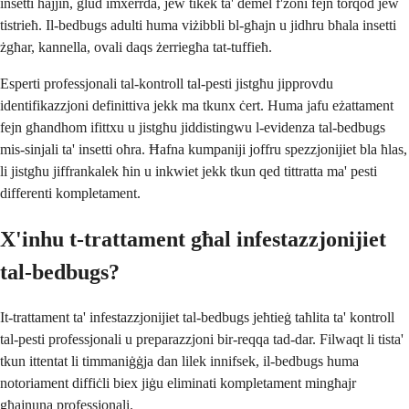
insetti ħajjin, ġlud imxerrda, jew tikek ta' demel f'żoni fejn torqod jew
tistrieħ. Il-bedbugs adulti huma viżibbli bl-għajn u jidhru bħala insetti
żgħar, kannella, ovali daqs żerriegħa tat-tuffieħ.
Esperti professjonali tal-kontroll tal-pesti jistgħu jipprovdu
identifikazzjoni definittiva jekk ma tkunx ċert. Huma jafu eżattament
fejn għandhom ifittxu u jistgħu jiddistingwu l-evidenza tal-bedbugs
mis-sinjali ta' insetti oħra. Ħafna kumpaniji joffru spezzjonijiet bla ħlas,
li jistgħu jiffrankalek ħin u inkwiet jekk tkun qed tittratta ma' pesti
differenti kompletament.
X'inhu t-trattament għal infestazzjonijiet
tal-bedbugs?
It-trattament ta' infestazzjonijiet tal-bedbugs jeħtieġ taħlita ta' kontroll
tal-pesti professjonali u preparazzjoni bir-reqqa tad-dar. Filwaqt li tista'
tkun ittentat li timmaniġġja dan lilek innifsek, il-bedbugs huma
notoriament diffiċli biex jiġu eliminati kompletament mingħajr
għajnuna professjonali.