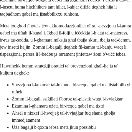
l-insetti huma hitchhikers tant ħiliet, l-aħjar difiża tiegħek hija li
taqbadhom qabel ma jistabbilixxu ruħhom.
Meta toqgħod f'hotels jew akkomodazzjonijiet oħra, spezzjona l-kamra
qabel ma tiftaħ il-bagalji. Iġbed il-folji u iċċekkja l-ħjatat tal-materass,
ir-ras tas-sodda, u l-għamara miksija għal tbajja skuri, tbajja tad-demm,
jew insetti ħajjin. Żomm il-bagalji tiegħek fil-kamra tal-banju waqt li
tispezzjona, peress li l-bedbugs rarament jinfettaw żoni b'wiċċ iebes.
Hawnhekk hemm strateġiji prattiċi ta' prevenzjoni għall-ħajja ta'
kuljum tiegħek:
Spezzjona l-kmamar tal-lukanda bir-reqqa qabel ma tistabbilixxi
ruħek
Żomm il-bagalji ssiġillati f'boroż tal-plastik waqt l-ivvjaġġar
Eżamina l-għamara użata bir-reqqa qabel ma tixtri
Aħsel u nixxef il-ħwejjeġ tal-ivvjaġġar fuq sħana għolja
immedjatament
Uża bagalji b'qoxra iebsa meta jkun possibbli