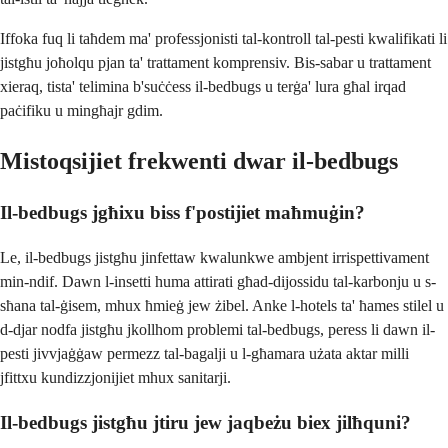
Iffoka fuq li taħdem ma' professjonisti tal-kontroll tal-pesti kwalifikati li
jistgħu joħolqu pjan ta' trattament komprensiv. Bis-sabar u trattament
xieraq, tista' telimina b'suċċess il-bedbugs u terġa' lura għal irqad
paċifiku u mingħajr gdim.
Mistoqsijiet frekwenti dwar il-bedbugs
Il-bedbugs jgħixu biss f'postijiet maħmuġin?
Le, il-bedbugs jistgħu jinfettaw kwalunkwe ambjent irrispettivament
min-ndif. Dawn l-insetti huma attirati għad-dijossidu tal-karbonju u s-
sħana tal-ġisem, mhux ħmieġ jew żibel. Anke l-hotels ta' ħames stilel u
d-djar nodfa jistgħu jkollhom problemi tal-bedbugs, peress li dawn il-
pesti jivvjaġġaw permezz tal-bagalji u l-għamara użata aktar milli
jfittxu kundizzjonijiet mhux sanitarji.
Il-bedbugs jistgħu jtiru jew jaqbeżu biex jilħquni?