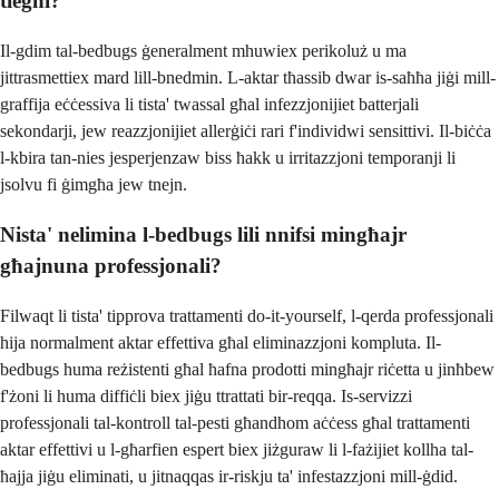
tiegħi?
Il-gdim tal-bedbugs ġeneralment mhuwiex perikoluż u ma
jittrasmettiex mard lill-bnedmin. L-aktar tħassib dwar is-saħħa jiġi mill-
graffija eċċessiva li tista' twassal għal infezzjonijiet batterjali
sekondarji, jew reazzjonijiet allerġiċi rari f'individwi sensittivi. Il-biċċa
l-kbira tan-nies jesperjenzaw biss ħakk u irritazzjoni temporanji li
jsolvu fi ġimgħa jew tnejn.
Nista' nelimina l-bedbugs lili nnifsi mingħajr
għajnuna professjonali?
Filwaqt li tista' tipprova trattamenti do-it-yourself, l-qerda professjonali
hija normalment aktar effettiva għal eliminazzjoni kompluta. Il-
bedbugs huma reżistenti għal ħafna prodotti mingħajr riċetta u jinħbew
f'żoni li huma diffiċli biex jiġu ttrattati bir-reqqa. Is-servizzi
professjonali tal-kontroll tal-pesti għandhom aċċess għal trattamenti
aktar effettivi u l-għarfien espert biex jiżguraw li l-fażijiet kollha tal-
ħajja jiġu eliminati, u jitnaqqas ir-riskju ta' infestazzjoni mill-ġdid.