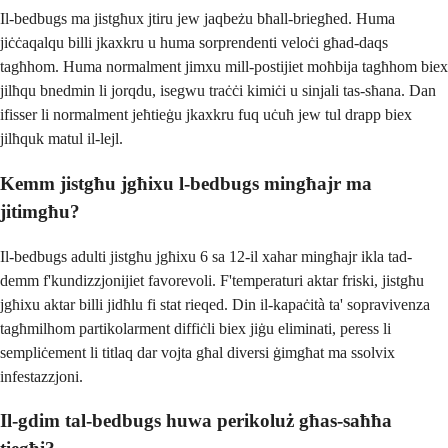
Il-bedbugs ma jistgħux jtiru jew jaqbeżu bħall-briegħed. Huma
jiċċaqalqu billi jkaxkru u huma sorprendenti veloċi għad-daqs
tagħhom. Huma normalment jimxu mill-postijiet moħbija tagħhom biex
jilħqu bnedmin li jorqdu, isegwu traċċi kimiċi u sinjali tas-sħana. Dan
ifisser li normalment jeħtieġu jkaxkru fuq uċuħ jew tul drapp biex
jilħquk matul il-lejl.
Kemm jistgħu jgħixu l-bedbugs mingħajr ma
jitimgħu?
Il-bedbugs adulti jistgħu jgħixu 6 sa 12-il xahar mingħajr ikla tad-
demm f'kundizzjonijiet favorevoli. F'temperaturi aktar friski, jistgħu
jgħixu aktar billi jidħlu fi stat rieqed. Din il-kapaċità ta' sopravivenza
tagħmilhom partikolarment diffiċli biex jiġu eliminati, peress li
sempliċement li titlaq dar vojta għal diversi ġimgħat ma ssolvix
infestazzjoni.
Il-gdim tal-bedbugs huwa perikoluż għas-saħħa