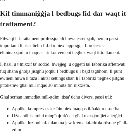
Kif timmaniġġja l-bedbugs fid-dar waqt it-
trattament?
Filwaqt li t-trattament professjonali huwa essenzjali, hemm passi
importanti li tista' tieħu fid-dar biex tappoġġja l-proċess ta'
eliminazzjoni u tnaqqas l-inkonvenjent tiegħek waqt it-trattament.
Il-ħasil u t-tnixxif ta' sodod, ħwejjeġ, u oġġetti tal-fabbrika affettwati
fuq sħana għolja jistgħu joqtlu l-bedbugs u l-bajd tagħhom. Il-punt
ewlieni huwa li tuża l-aktar settings sħan li l-fabbriki tiegħek jistgħu
jittolleraw għal mill-inqas 30 minuta fin-nixxiefa.
Għal serħan immedjat mill-gdim, tista' tieħu diversi passi utli:
Applika kompresses kesħin biex tnaqqas il-ħakk u n-nefħa
Uża antihistamini mingħajr riċetta għal reazzjonijiet allerġiċi
Applika lozjoni tal-kalamina jew krema tal-idrokortisone għall-
gdim