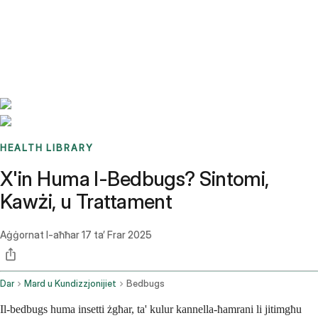
Benchmarks
Stories
FAQ
Sign up / Log in
HEALTH LIBRARY
X'in Huma l-Bedbugs? Sintomi,
Kawżi, u Trattament
Aġġornat l-aħħar
17 ta’ Frar 2025
Dar
Mard u Kundizzjonijiet
Bedbugs
Il-bedbugs huma insetti żgħar, ta' kulur kannella-ħamrani li jitimgħu