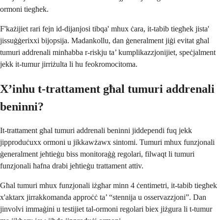
ormoni tiegħek.
F'każijiet rari fejn id-dijanjosi tibqa' mhux ċara, it-tabib tiegħek jista'
jissuġġerixxi bijopsija. Madankollu, dan ġeneralment jiġi evitat għal
tumuri addrenali minħabba r-riskju ta’ kumplikazzjonijiet, speċjalment
jekk it-tumur jirriżulta li hu feokromocitoma.
X’inhu t-trattament għal tumuri addrenali
beninni?
It-trattament għal tumuri addrenali beninni jiddependi fuq jekk
jipproduċuxx ormoni u jikkawżawx sintomi. Tumuri mhux funzjonali
ġeneralment jeħtieġu biss monitoraġġ regolari, filwaqt li tumuri
funzjonali ħafna drabi jeħtieġu trattament attiv.
Għal tumuri mhux funzjonali iżgħar minn 4 ċentimetri, it-tabib tiegħek
x'aktarx jirrakkomanda approċċ ta’ “stennija u osservazzjoni”. Dan
jinvolvi immaġini u testijiet tal-ormoni regolari biex jiżgura li t-tumur