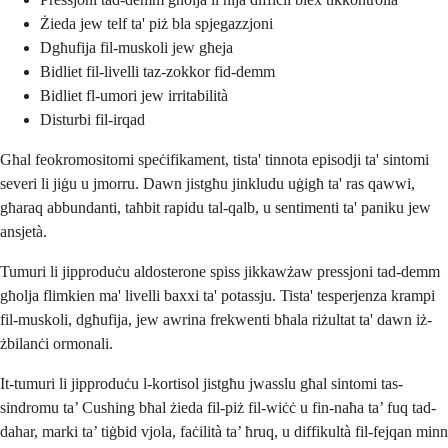
Żieda jew telf ta' piż bla spjegazzjoni
Dgħufija fil-muskoli jew għeja
Bidliet fil-livelli taz-zokkor fid-demm
Bidliet fl-umori jew irritabilità
Disturbi fil-irqad
Għal feokromositomi speċifikament, tista' tinnota episodji ta' sintomi
severi li jiġu u jmorru. Dawn jistgħu jinkludu uġigħ ta' ras qawwi,
għaraq abbundanti, taħbit rapidu tal-qalb, u sentimenti ta' paniku jew
ansjetà.
Tumuri li jipproduċu aldosterone spiss jikkawżaw pressjoni tad-demm
għolja flimkien ma' livelli baxxi ta' potassju. Tista' tesperjenza krampi
fil-muskoli, dgħufija, jew awrina frekwenti bħala riżultat ta' dawn iż-
żbilanċi ormonali.
It-tumuri li jipproduċu l-kortisol jistgħu jwasslu għal sintomi tas-
sindromu ta’ Cushing bħal żieda fil-piż fil-wiċċ u fin-naħa ta’ fuq tad-
dahar, marki ta’ tiġbid vjola, faċilità ta’ ħruq, u diffikultà fil-fejqan minn