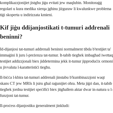
komplikazzjonijiet jistgħu jiġu evitati jew maqlubin. Monitoraġġ
regolari u kura medika xierqa jgħinu jiżguraw li kwalunkwe problema
tiġi skoperta u indirizzata kmieni.
Kif jiġu ddijanjostikati t-tumuri addrenali
beninni?
Id-dijanjosi tat-tumuri addrenali beninni normalment tibda b'testijiet ta'
immaġini li juru l-preżenza tat-tumur. It-tabib tiegħek imbagħad iwettaq
testijiet addizzjonali biex jiddetermina jekk it-tumur jipproduċix ormoni
u jivvaluta l-karatteristiċi tiegħu.
Il-biċċa l-kbira tat-tumuri addrenali jinstabu b'kumbinazzjoni waqt
skans CT jew MRIs li jsiru għal raġunijiet oħra. Meta jiġri dan, it-tabib
tiegħek jordna testijiet speċifiċi biex jitgħallem aktar dwar in-natura u l-
funzjoni tat-tumur.
Il-proċess dijanjostiku ġeneralment jinkludi: