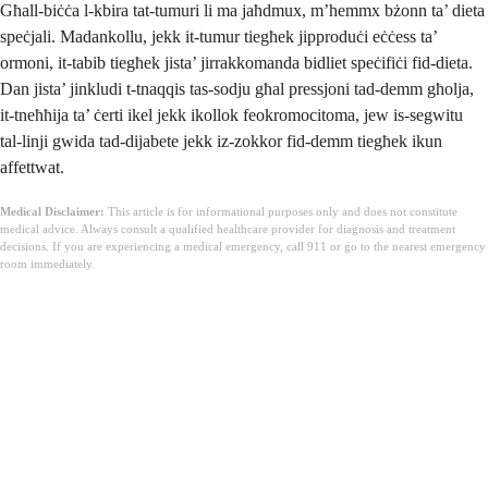
Għall-biċċa l-kbira tat-tumuri li ma jaħdmux, m’hemmx bżonn ta’ dieta
speċjali. Madankollu, jekk it-tumur tiegħek jipproduċi eċċess ta’
ormoni, it-tabib tiegħek jista’ jirrakkomanda bidliet speċifiċi fid-dieta.
Dan jista’ jinkludi t-tnaqqis tas-sodju għal pressjoni tad-demm għolja,
it-tneħħija ta’ ċerti ikel jekk ikollok feokromocitoma, jew is-segwitu
tal-linji gwida tad-dijabete jekk iz-zokkor fid-demm tiegħek ikun
affettwat.
Medical Disclaimer:
This article is for informational purposes only and does not constitute
medical advice. Always consult a qualified healthcare provider for diagnosis and treatment
decisions. If you are experiencing a medical emergency, call 911 or go to the nearest emergency
room immediately.