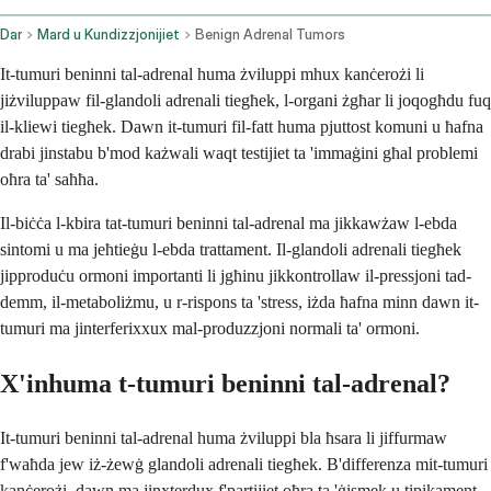
Dar
Mard u Kundizzjonijiet
Benign Adrenal Tumors
It-tumuri beninni tal-adrenal huma żviluppi mhux kanċerożi li
jiżviluppaw fil-glandoli adrenali tiegħek, l-organi żgħar li joqogħdu fuq
il-kliewi tiegħek. Dawn it-tumuri fil-fatt huma pjuttost komuni u ħafna
drabi jinstabu b'mod każwali waqt testijiet ta 'immaġini għal problemi
oħra ta' saħħa.
Il-biċċa l-kbira tat-tumuri beninni tal-adrenal ma jikkawżaw l-ebda
sintomi u ma jeħtieġu l-ebda trattament. Il-glandoli adrenali tiegħek
jipproduċu ormoni importanti li jgħinu jikkontrollaw il-pressjoni tad-
demm, il-metaboliżmu, u r-rispons ta 'stress, iżda ħafna minn dawn it-
tumuri ma jinterferixxux mal-produzzjoni normali ta' ormoni.
X'inhuma t-tumuri beninni tal-adrenal?
It-tumuri beninni tal-adrenal huma żviluppi bla ħsara li jiffurmaw
f'waħda jew iż-żewġ glandoli adrenali tiegħek. B'differenza mit-tumuri
kanċerożi, dawn ma jinxterdux f'partijiet oħra ta 'ġismek u tipikament