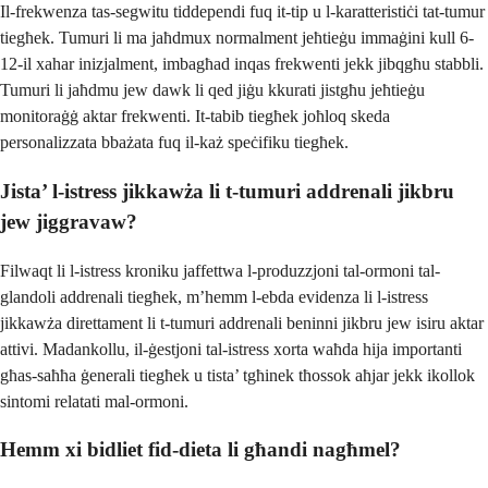
Il-frekwenza tas-segwitu tiddependi fuq it-tip u l-karatteristiċi tat-tumur
tiegħek. Tumuri li ma jaħdmux normalment jeħtieġu immaġini kull 6-
12-il xahar inizjalment, imbagħad inqas frekwenti jekk jibqgħu stabbli.
Tumuri li jaħdmu jew dawk li qed jiġu kkurati jistgħu jeħtieġu
monitoraġġ aktar frekwenti. It-tabib tiegħek joħloq skeda
personalizzata bbażata fuq il-każ speċifiku tiegħek.
Jista’ l-istress jikkawża li t-tumuri addrenali jikbru
jew jiggravaw?
Filwaqt li l-istress kroniku jaffettwa l-produzzjoni tal-ormoni tal-
glandoli addrenali tiegħek, m’hemm l-ebda evidenza li l-istress
jikkawża direttament li t-tumuri addrenali beninni jikbru jew isiru aktar
attivi. Madankollu, il-ġestjoni tal-istress xorta waħda hija importanti
għas-saħħa ġenerali tiegħek u tista’ tgħinek tħossok aħjar jekk ikollok
sintomi relatati mal-ormoni.
Hemm xi bidliet fid-dieta li għandi nagħmel?