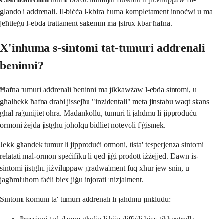
glandoli addrenali. Il-biċċa l-kbira huma kompletament innoċwi u ma
jeħtieġu l-ebda trattament sakemm ma jsirux kbar ħafna.
X'inhuma s-sintomi tat-tumuri addrenali
beninni?
Ħafna tumuri addrenali beninni ma jikkawżaw l-ebda sintomi, u
għalhekk ħafna drabi jissejħu "inzidentali" meta jinstabu waqt skans
għal raġunijiet oħra. Madankollu, tumuri li jaħdmu li jipproduċu
ormoni żejda jistgħu joħolqu bidliet notevoli f'ġismek.
Jekk għandek tumur li jipproduċi ormoni, tista' tesperjenza sintomi
relatati mal-ormon speċifiku li qed jiġi prodott iżżejjed. Dawn is-
sintomi jistgħu jiżviluppaw gradwalment fuq xhur jew snin, u
jagħmluhom faċli biex jiġu injorati inizjalment.
Sintomi komuni ta' tumuri addrenali li jaħdmu jinkludu:
Pressjoni tad-demm għolja li hija diffiċli biex tikkontrolla