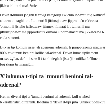
jikbru bil-mod maż-żmien.
Dawn it-tumuri jaqgħu fi żewġ kategoriji ewlenin ibbażati fuq l-attività
tal-ormoni tagħhom. It-tumuri li jiffunzjonaw jipproduċu eċċess ta
'ormoni li jistgħu jaffettwaw ġismek, filwaqt li t-tumuri li ma
jiffunzjonawx ma jipproduċux ormoni u normalment ma jikkawżaw l-
ebda sintomi.
L-iktar tip komuni jissejjaħ adenoma adrenali, li jirrappreżenta madwar
80% tat-tumuri beninni kollha tal-adrenal. Dawn huma tipikament
mases żgħar, definiti sew li t-tabib tiegħek jista 'jidentifika faċilment
fuq skans ta' immaġini.
X'inhuma t-tipi ta 'tumuri beninni tal-
adrenal?
Hemm diversi tipi ta 'tumuri beninni tal-adrenal, kull wieħed
b'karatteristiċi differenti. Il-fehim ta 'dawn it-tipi jista' jgħinek tiddiskuti