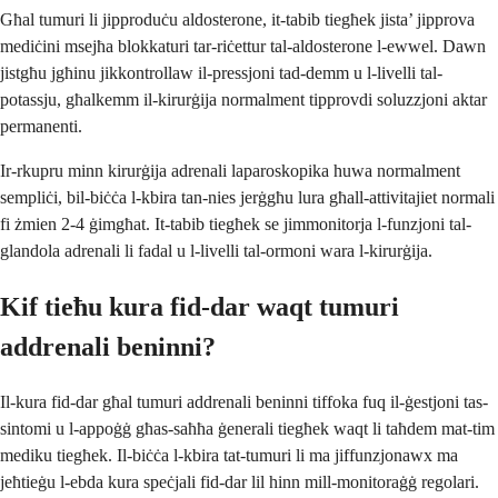
Għal tumuri li jipproduċu aldosterone, it-tabib tiegħek jista’ jipprova
mediċini msejħa blokkaturi tar-riċettur tal-aldosterone l-ewwel. Dawn
jistgħu jgħinu jikkontrollaw il-pressjoni tad-demm u l-livelli tal-
potassju, għalkemm il-kirurġija normalment tipprovdi soluzzjoni aktar
permanenti.
Ir-rkupru minn kirurġija adrenali laparoskopika huwa normalment
sempliċi, bil-biċċa l-kbira tan-nies jerġgħu lura għall-attivitajiet normali
fi żmien 2-4 ġimgħat. It-tabib tiegħek se jimmonitorja l-funzjoni tal-
glandola adrenali li fadal u l-livelli tal-ormoni wara l-kirurġija.
Kif tieħu kura fid-dar waqt tumuri
addrenali beninni?
Il-kura fid-dar għal tumuri addrenali beninni tiffoka fuq il-ġestjoni tas-
sintomi u l-appoġġ għas-saħħa ġenerali tiegħek waqt li taħdem mat-tim
mediku tiegħek. Il-biċċa l-kbira tat-tumuri li ma jiffunzjonawx ma
jeħtieġu l-ebda kura speċjali fid-dar lil hinn mill-monitoraġġ regolari.