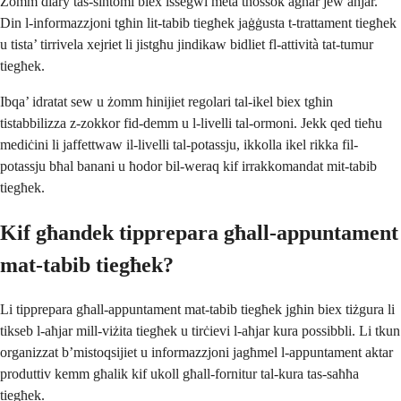
Żomm diary tas-sintomi biex issegwi meta tħossok agħar jew aħjar.
Din l-informazzjoni tgħin lit-tabib tiegħek jaġġusta t-trattament tiegħek
u tista’ tirrivela xejriet li jistgħu jindikaw bidliet fl-attività tat-tumur
tiegħek.
Ibqa’ idratat sew u żomm ħinijiet regolari tal-ikel biex tgħin
tistabbilizza z-zokkor fid-demm u l-livelli tal-ormoni. Jekk qed tieħu
mediċini li jaffettwaw il-livelli tal-potassju, ikkolla ikel rikka fil-
potassju bħal banani u ħodor bil-weraq kif irrakkomandat mit-tabib
tiegħek.
Kif għandek tipprepara għall-appuntament
mat-tabib tiegħek?
Li tipprepara għall-appuntament mat-tabib tiegħek jgħin biex tiżgura li
tikseb l-aħjar mill-viżita tiegħek u tirċievi l-aħjar kura possibbli. Li tkun
organizzat b’mistoqsijiet u informazzjoni jagħmel l-appuntament aktar
produttiv kemm għalik kif ukoll għall-fornitur tal-kura tas-saħħa
tiegħek.