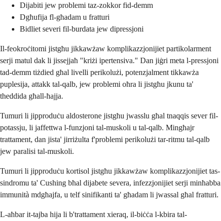
Dijabiti jew problemi taz-zokkor fid-demm
Dgħufija fl-għadam u fratturi
Bidliet severi fil-burdata jew dipressjoni
Il-feokroċitomi jistgħu jikkawżaw komplikazzjonijiet partikolarment
serji matul dak li jissejjaħ "kriżi ipertensiva." Dan jiġri meta l-pressjoni
tad-demm tiżdied għal livelli perikolużi, potenzjalment tikkawża
puplesija, attakk tal-qalb, jew problemi oħra li jistgħu jkunu ta'
theddida għall-ħajja.
Tumuri li jipproduċu aldosterone jistgħu jwasslu għal tnaqqis sever fil-
potassju, li jaffettwa l-funzjoni tal-muskoli u tal-qalb. Mingħajr
trattament, dan jista' jirriżulta f'problemi perikolużi tar-ritmu tal-qalb
jew paralisi tal-muskoli.
Tumuri li jipproduċu kortisol jistgħu jikkawżaw komplikazzjonijiet tas-
sindromu ta' Cushing bħal dijabete severa, infezzjonijiet serji minħabba
immunità mdgħajfa, u telf sinifikanti ta' għadam li jwassal għal fratturi.
L-aħbar it-tajba hija li b'trattament xieraq, il-biċċa l-kbira tal-