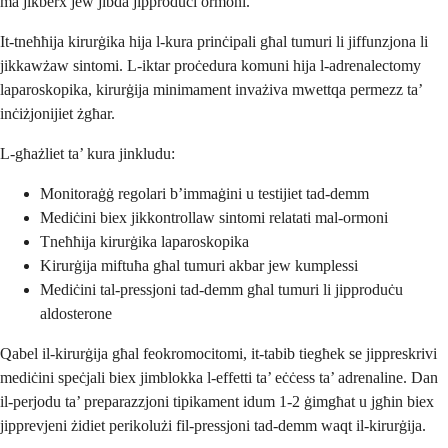
ma jikberx jew jibda jipproduċi ormoni.
It-tneħħija kirurġika hija l-kura prinċipali għal tumuri li jiffunzjona li
jikkawżaw sintomi. L-iktar proċedura komuni hija l-adrenalectomy
laparoskopika, kirurġija minimament invażiva mwettqa permezz ta’
inċiżjonijiet żgħar.
L-għażliet ta’ kura jinkludu:
Monitoraġġ regolari b’immaġini u testijiet tad-demm
Mediċini biex jikkontrollaw sintomi relatati mal-ormoni
Tneħħija kirurġika laparoskopika
Kirurġija miftuħa għal tumuri akbar jew kumplessi
Mediċini tal-pressjoni tad-demm għal tumuri li jipproduċu
aldosterone
Qabel il-kirurġija għal feokromocitomi, it-tabib tiegħek se jippreskrivi
mediċini speċjali biex jimblokka l-effetti ta’ eċċess ta’ adrenaline. Dan
il-perjodu ta’ preparazzjoni tipikament idum 1-2 ġimgħat u jgħin biex
jipprevjeni żidiet perikolużi fil-pressjoni tad-demm waqt il-kirurġija.