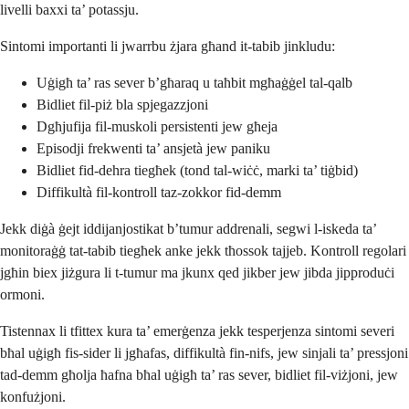
livelli baxxi ta’ potassju.
Sintomi importanti li jwarrbu żjara għand it-tabib jinkludu:
Uġigħ ta’ ras sever b’għaraq u taħbit mgħaġġel tal-qalb
Bidliet fil-piż bla spjegazzjoni
Dgħjufija fil-muskoli persistenti jew għeja
Episodji frekwenti ta’ ansjetà jew paniku
Bidliet fid-dehra tiegħek (tond tal-wiċċ, marki ta’ tiġbid)
Diffikultà fil-kontroll taz-zokkor fid-demm
Jekk diġà ġejt iddijanjostikat b’tumur addrenali, segwi l-iskeda ta’
monitoraġġ tat-tabib tiegħek anke jekk tħossok tajjeb. Kontroll regolari
jgħin biex jiżgura li t-tumur ma jkunx qed jikber jew jibda jipproduċi
ormoni.
Tistennax li tfittex kura ta’ emerġenza jekk tesperjenza sintomi severi
bħal uġigħ fis-sider li jgħafas, diffikultà fin-nifs, jew sinjali ta’ pressjoni
tad-demm għolja ħafna bħal uġigħ ta’ ras sever, bidliet fil-viżjoni, jew
konfużjoni.