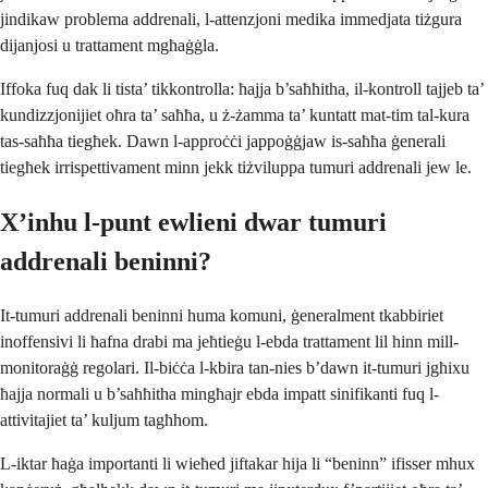
jindikaw problema addrenali, l-attenzjoni medika immedjata tiżgura
dijanjosi u trattament mgħaġġla.
Iffoka fuq dak li tista’ tikkontrolla: ħajja b’saħħitha, il-kontroll tajjeb ta’
kundizzjonijiet oħra ta’ saħħa, u ż-żamma ta’ kuntatt mat-tim tal-kura
tas-saħħa tiegħek. Dawn l-approċċi jappoġġjaw is-saħħa ġenerali
tiegħek irrispettivament minn jekk tiżviluppa tumuri addrenali jew le.
X’inhu l-punt ewlieni dwar tumuri
addrenali beninni?
It-tumuri addrenali beninni huma komuni, ġeneralment tkabbiriet
inoffensivi li ħafna drabi ma jeħtieġu l-ebda trattament lil hinn mill-
monitoraġġ regolari. Il-biċċa l-kbira tan-nies b’dawn it-tumuri jgħixu
ħajja normali u b’saħħitha mingħajr ebda impatt sinifikanti fuq l-
attivitajiet ta’ kuljum tagħhom.
L-iktar ħaġa importanti li wieħed jiftakar hija li “beninn” ifisser mhux