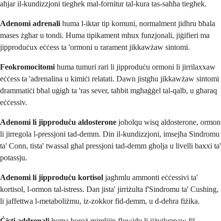
aħjar il-kundizzjoni tiegħek mal-fornitur tal-kura tas-saħħa tiegħek.
Adenomi adrenali
huma l-iktar tip komuni, normalment jidhru bħala
mases żgħar u tondi. Huma tipikament mhux funzjonali, jiġifieri ma
jipproduċux eċċess ta 'ormoni u rarament jikkawżaw sintomi.
Feokromocitomi
huma tumuri rari li jipproduċu ormoni li jirrilaxxaw
eċċess ta 'adrenalina u kimiċi relatati. Dawn jistgħu jikkawżaw sintomi
drammatiċi bħal uġigħ ta 'ras sever, taħbit mgħaġġel tal-qalb, u għaraq
eċċessiv.
Adenomi li jipproduċu aldosterone
joħolqu wisq aldosterone, ormon
li jirregola l-pressjoni tad-demm. Din il-kundizzjoni, imsejħa Sindromu
ta' Conn, tista' twassal għal pressjoni tad-demm għolja u livelli baxxi ta'
potassju.
Adenomi li jipproduċu kortisol
jagħmlu ammonti eċċessivi ta'
kortisol, l-ormon tal-istress. Dan jista' jirriżulta f'Sindromu ta' Cushing,
li jaffettwa l-metaboliżmu, iz-zokkor fid-demm, u d-dehra fiżika.
Ċisti addrenali
huma boroż mimlijin fluwidu li jiżviluppaw fil-