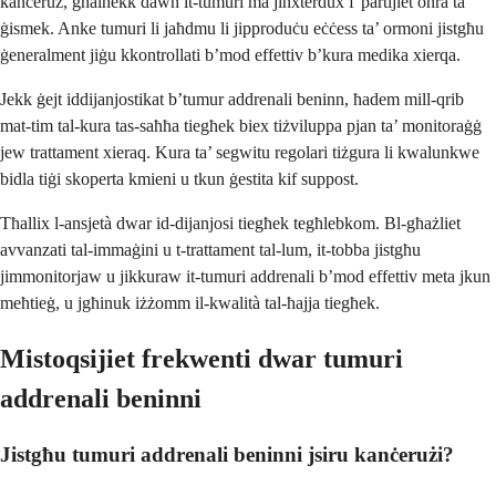
kanċeruż, għalhekk dawn it-tumuri ma jinxterdux f’partijiet oħra ta’
ġismek. Anke tumuri li jaħdmu li jipproduċu eċċess ta’ ormoni jistgħu
ġeneralment jiġu kkontrollati b’mod effettiv b’kura medika xierqa.
Jekk ġejt iddijanjostikat b’tumur addrenali beninn, ħadem mill-qrib
mat-tim tal-kura tas-saħħa tiegħek biex tiżviluppa pjan ta’ monitoraġġ
jew trattament xieraq. Kura ta’ segwitu regolari tiżgura li kwalunkwe
bidla tiġi skoperta kmieni u tkun ġestita kif suppost.
Tħallix l-ansjetà dwar id-dijanjosi tiegħek tegħlebkom. Bl-għażliet
avvanzati tal-immaġini u t-trattament tal-lum, it-tobba jistgħu
jimmonitorjaw u jikkuraw it-tumuri addrenali b’mod effettiv meta jkun
meħtieġ, u jgħinuk iżżomm il-kwalità tal-ħajja tiegħek.
Mistoqsijiet frekwenti dwar tumuri
addrenali beninni
Jistgħu tumuri addrenali beninni jsiru kanċerużi?