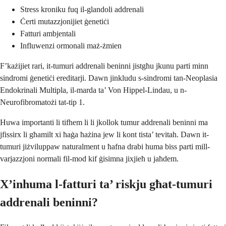
Stress kroniku fuq il-glandoli addrenali
Ċerti mutazzjonijiet ġenetiċi
Fatturi ambjentali
Influwenzi ormonali maż-żmien
F’każijiet rari, it-tumuri addrenali beninni jistgħu jkunu parti minn
sindromi ġenetiċi ereditarji. Dawn jinkludu s-sindromi tan-Neoplasia
Endokrinali Multipla, il-marda ta’ Von Hippel-Lindau, u n-
Neurofibromatożi tat-tip 1.
Huwa importanti li tifhem li li jkollok tumur addrenali beninni ma
jfissirx li għamilt xi ħaġa ħażina jew li kont tista’ tevitah. Dawn it-
tumuri jiżviluppaw naturalment u ħafna drabi huma biss parti mill-
varjazzjoni normali fil-mod kif ġisimna jixjieħ u jaħdem.
X’inhuma l-fatturi ta’ riskju għat-tumuri
addrenali beninni?