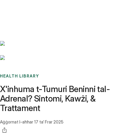
Benchmarks
Stories
FAQ
Sign up / Log in
HEALTH LIBRARY
X'inhuma t-Tumuri Beninni tal-
Adrenal? Sintomi, Kawżi, &
Trattament
Aġġornat l-aħħar
17 ta’ Frar 2025