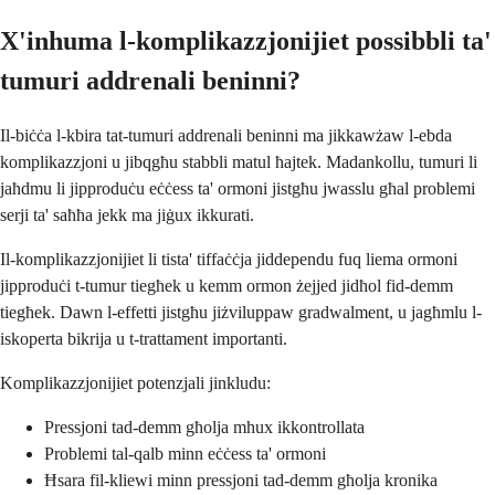
X'inhuma l-komplikazzjonijiet possibbli ta'
tumuri addrenali beninni?
Il-biċċa l-kbira tat-tumuri addrenali beninni ma jikkawżaw l-ebda
komplikazzjoni u jibqgħu stabbli matul ħajtek. Madankollu, tumuri li
jaħdmu li jipproduċu eċċess ta' ormoni jistgħu jwasslu għal problemi
serji ta' saħħa jekk ma jiġux ikkurati.
Il-komplikazzjonijiet li tista' tiffaċċja jiddependu fuq liema ormoni
jipproduċi t-tumur tiegħek u kemm ormon żejjed jidħol fid-demm
tiegħek. Dawn l-effetti jistgħu jiżviluppaw gradwalment, u jagħmlu l-
iskoperta bikrija u t-trattament importanti.
Komplikazzjonijiet potenzjali jinkludu:
Pressjoni tad-demm għolja mhux ikkontrollata
Problemi tal-qalb minn eċċess ta' ormoni
Ħsara fil-kliewi minn pressjoni tad-demm għolja kronika