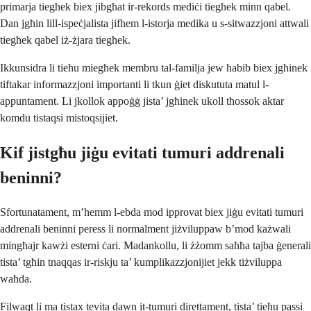
primarja tiegħek biex jibgħat ir-rekords mediċi tiegħek minn qabel.
Dan jgħin lill-ispeċjalista jifhem l-istorja medika u s-sitwazzjoni attwali
tiegħek qabel iż-żjara tiegħek.
Ikkunsidra li tieħu miegħek membru tal-familja jew ħabib biex jgħinek
tiftakar informazzjoni importanti li tkun ġiet diskututa matul l-
appuntament. Li jkollok appoġġ jista’ jgħinek ukoll tħossok aktar
komdu tistaqsi mistoqsijiet.
Kif jistgħu jiġu evitati tumuri addrenali
beninni?
Sfortunatament, m’hemm l-ebda mod ipprovat biex jiġu evitati tumuri
addrenali beninni peress li normalment jiżviluppaw b’mod każwali
mingħajr kawżi esterni ċari. Madankollu, li żżomm saħħa tajba ġenerali
tista’ tgħin tnaqqas ir-riskju ta’ kumplikazzjonijiet jekk tiżviluppa
waħda.
Filwaqt li ma tistax tevita dawn it-tumuri direttament, tista’ tieħu passi