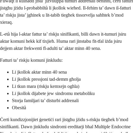
Filwaqt li kulħadd jista’ jiżviluppa tumuri addrenali beninni, ċerti fatturi
jistgħu jżidu l-probabbiltà li jkollok wieħed. Il-fehim ta’ dawn il-fatturi
ta’ riskju jista’ jgħinek u lit-tabib tiegħek tissorvelja saħħtek b’mod
xieraq.
L-età hija l-aktar fattur ta’ riskju sinifikanti, billi dawn it-tumuri jsiru
aktar komuni hekk kif tixjieħ. Huma rari jinstabu fit-tfal iżda jsiru
dejjem aktar frekwenti fl-adulti ta’ aktar minn 40 sena.
Fatturi ta’ riskju komuni jinkludu:
Li jkollok aktar minn 40 sena
Li jkollok pressjoni tad-demm għolja
Li tkun mara (riskju kemxejn ogħla)
Li jkollok dijabete jew sindromu metaboliku
Storja familjari ta’ disturbi addrenali
Obesità
Ċerti kundizzjonijiet ġenetiċi rari jistgħu jżidu s-riskju tiegħek b’mod
sinifikanti. Dawn jinkludu sindromi ereditarji bħal Multiple Endocrine