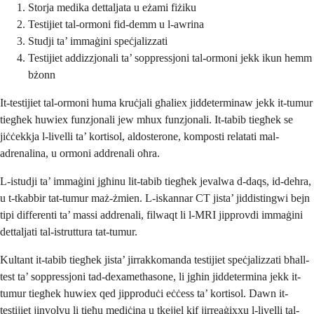
Storja medika dettaljata u eżami fiżiku
Testijiet tal-ormoni fid-demm u l-awrina
Studji ta’ immaġini speċjalizzati
Testijiet addizzjonali ta’ soppressjoni tal-ormoni jekk ikun hemm
bżonn
It-testijiet tal-ormoni huma kruċjali għaliex jiddeterminaw jekk it-tumur
tiegħek huwiex funzjonali jew mhux funzjonali. It-tabib tiegħek se
jiċċekkja l-livelli ta’ kortisol, aldosterone, komposti relatati mal-
adrenalina, u ormoni addrenali oħra.
L-istudji ta’ immaġini jgħinu lit-tabib tiegħek jevalwa d-daqs, id-dehra,
u t-tkabbir tat-tumur maż-żmien. L-iskannar CT jista’ jiddistingwi bejn
tipi differenti ta’ massi addrenali, filwaqt li l-MRI jipprovdi immaġini
dettaljati tal-istruttura tat-tumur.
Kultant it-tabib tiegħek jista’ jirrakkomanda testijiet speċjalizzati bħall-
test ta’ soppressjoni tad-dexamethasone, li jgħin jiddetermina jekk it-
tumur tiegħek huwiex qed jipproduċi eċċess ta’ kortisol. Dawn it-
testijiet jinvolvu li tieħu mediċina u tkejjel kif jirreaġixxu l-livelli tal-