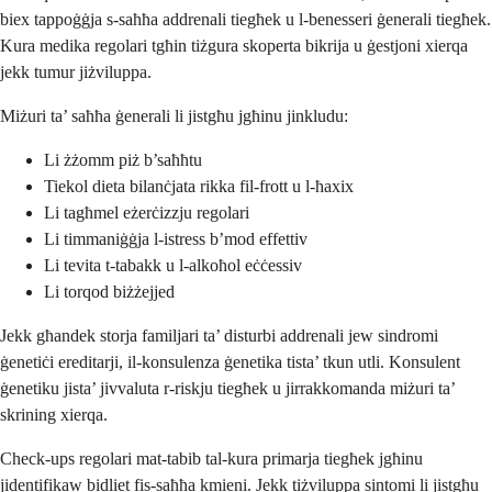
biex tappoġġja s-saħħa addrenali tiegħek u l-benesseri ġenerali tiegħek.
Kura medika regolari tgħin tiżgura skoperta bikrija u ġestjoni xierqa
jekk tumur jiżviluppa.
Miżuri ta’ saħħa ġenerali li jistgħu jgħinu jinkludu:
Li żżomm piż b’saħħtu
Tiekol dieta bilanċjata rikka fil-frott u l-ħaxix
Li tagħmel eżerċizzju regolari
Li timmaniġġja l-istress b’mod effettiv
Li tevita t-tabakk u l-alkoħol eċċessiv
Li torqod biżżejjed
Jekk għandek storja familjari ta’ disturbi addrenali jew sindromi
ġenetiċi ereditarji, il-konsulenza ġenetika tista’ tkun utli. Konsulent
ġenetiku jista’ jivvaluta r-riskju tiegħek u jirrakkomanda miżuri ta’
skrining xierqa.
Check-ups regolari mat-tabib tal-kura primarja tiegħek jgħinu
jidentifikaw bidliet fis-saħħa kmieni. Jekk tiżviluppa sintomi li jistgħu