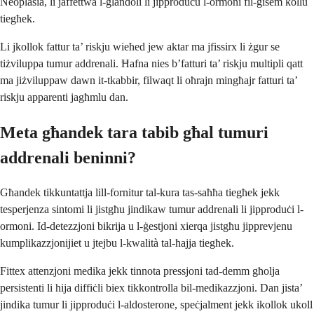
Neoplasia, li jaffettwa l-glandoli li jipproduċu l-ormoni fil-ġisem kollu
tiegħek.
Li jkollok fattur ta’ riskju wieħed jew aktar ma jfissirx li żgur se
tiżviluppa tumur addrenali. Ħafna nies b’fatturi ta’ riskju multipli qatt
ma jiżviluppaw dawn it-tkabbir, filwaqt li oħrajn mingħajr fatturi ta’
riskju apparenti jagħmlu dan.
Meta għandek tara tabib għal tumuri
addrenali beninni?
Għandek tikkuntattja lill-fornitur tal-kura tas-saħħa tiegħek jekk
tesperjenza sintomi li jistgħu jindikaw tumur addrenali li jipproduċi l-
ormoni. Id-detezzjoni bikrija u l-ġestjoni xierqa jistgħu jipprevjenu
kumplikazzjonijiet u jtejbu l-kwalità tal-ħajja tiegħek.
Fittex attenzjoni medika jekk tinnota pressjoni tad-demm għolja
persistenti li hija diffiċli biex tikkontrolla bil-medikazzjoni. Dan jista’
jindika tumur li jipproduċi l-aldosterone, speċjalment jekk ikollok ukoll