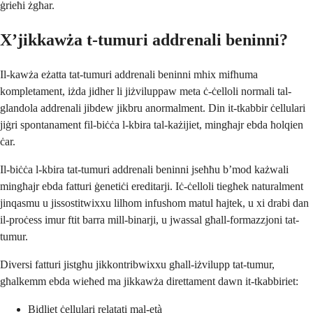
ġrieħi żgħar.
X’jikkawża t-tumuri addrenali beninni?
Il-kawża eżatta tat-tumuri addrenali beninni mhix mifhuma
kompletament, iżda jidher li jiżviluppaw meta ċ-ċelloli normali tal-
glandola addrenali jibdew jikbru anormalment. Din it-tkabbir ċellulari
jiġri spontanament fil-biċċa l-kbira tal-każijiet, mingħajr ebda ħolqien
ċar.
Il-biċċa l-kbira tat-tumuri addrenali beninni jseħħu b’mod każwali
mingħajr ebda fatturi ġenetiċi ereditarji. Iċ-ċelloli tiegħek naturalment
jinqasmu u jissostitwixxu lilhom infushom matul ħajtek, u xi drabi dan
il-proċess imur ftit barra mill-binarji, u jwassal għall-formazzjoni tat-
tumur.
Diversi fatturi jistgħu jikkontribwixxu għall-iżvilupp tat-tumur,
għalkemm ebda wieħed ma jikkawża direttament dawn it-tkabbiriet:
Bidliet ċellulari relatati mal-età