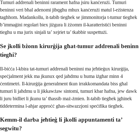
Tumuri addrenali beninni rarament ħafna jsiru kanċerużi. Tumuri
beninni veri bħal adenomi jibqgħu mhux kanċerużi matul l-eżistenza
tagħhom. Madankollu, it-tabib tiegħek se jimmonitorja t-tumur tiegħek
b’immaġini regolari biex jiżgura li żżomm il-karatteristiċi beninni
tiegħu u ma jurix sinjali ta’ xejriet ta’ tkabbir suspettużi.
Se jkolli bżonn kirurġija għat-tumur addrenali beninn
tiegħi?
Il-biċċa l-kbira tat-tumuri addrenali beninni ma jeħtieġux kirurġija,
speċjalment jekk ma jkunux qed jaħdmu u huma iżgħar minn 4
ċentimetri. Il-kirurġija ġeneralment tkun irrakkomandata biss għal
tumuri li jaħdmu u li jikkawżaw sintomi, tumuri kbar ħafna, jew dawk
li juru bidliet li jkunu ta’ tħassib maż-żmien. It-tabib tiegħek jgħinek
tiddetermina l-aħjar approċċ għas-sitwazzjoni speċifika tiegħek.
Kemm-il darba jeħtieġ li jkolli appuntamenti ta’
segwitu?