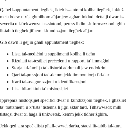
Qabel l-appuntament tiegħek, ikteb is-sintomi kollha tiegħek, inkluż
meta bdew u x’jagħmilhom aħjar jew agħar. Inkludi dettalji dwar is-
severità u l-frekwenza tas-sintomi, peress li din l-informazzjoni tgħin
lit-tabib tiegħek jifhem il-kundizzjoni tiegħek aħjar.
Ġib dawn li ġejjin għall-appuntament tiegħek:
Lista tal-mediċini u supplimenti kollha li tieħu
Riżultati tat-testijiet preċedenti u rapporti ta’ immaġini
Storja tal-familja ta’ disturbi addrenali jew endokrini
Qari tal-pressjoni tad-demm jekk timmonitorja fid-dar
Karti tal-assigurazzjoni u identifikazzjoni
Lista bil-miktub ta’ mistoqsijiet
Ipprepara mistoqsijiet speċifiċi dwar il-kundizzjoni tiegħek, l-għażliet
ta’ trattament, u x’tista’ tistenna li jiġri aktar tard. Titħawwadx milli
tistaqsi dwar xi ħaġa li tinkwetak, kemm jekk tidher żgħira.
Jekk qed tara speċjalista għall-ewwel darba, staqsi lit-tabib tal-kura