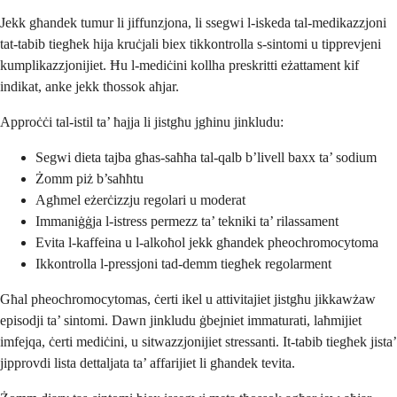
Jekk għandek tumur li jiffunzjona, li ssegwi l-iskeda tal-medikazzjoni
tat-tabib tiegħek hija kruċjali biex tikkontrolla s-sintomi u tipprevjeni
kumplikazzjonijiet. Ħu l-mediċini kollha preskritti eżattament kif
indikat, anke jekk tħossok aħjar.
Approċċi tal-istil ta’ ħajja li jistgħu jgħinu jinkludu:
Segwi dieta tajba għas-saħħa tal-qalb b’livell baxx ta’ sodium
Żomm piż b’saħħtu
Agħmel eżerċizzju regolari u moderat
Immaniġġja l-istress permezz ta’ tekniki ta’ rilassament
Evita l-kaffeina u l-alkoħol jekk għandek pheochromocytoma
Ikkontrolla l-pressjoni tad-demm tiegħek regolarment
Għal pheochromocytomas, ċerti ikel u attivitajiet jistgħu jikkawżaw
episodji ta’ sintomi. Dawn jinkludu ġbejniet immaturati, laħmijiet
imfejqa, ċerti mediċini, u sitwazzjonijiet stressanti. It-tabib tiegħek jista’
jipprovdi lista dettaljata ta’ affarijiet li għandek tevita.