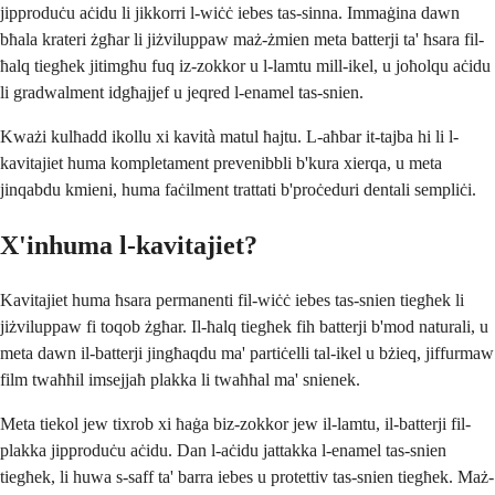
jipproduċu aċidu li jikkorri l-wiċċ iebes tas-sinna. Immaġina dawn
bħala krateri żgħar li jiżviluppaw maż-żmien meta batterji ta' ħsara fil-
ħalq tiegħek jitimgħu fuq iz-zokkor u l-lamtu mill-ikel, u joħolqu aċidu
li gradwalment idgħajjef u jeqred l-enamel tas-snien.
Kważi kulħadd ikollu xi kavità matul ħajtu. L-aħbar it-tajba hi li l-
kavitajiet huma kompletament prevenibbli b'kura xierqa, u meta
jinqabdu kmieni, huma faċilment trattati b'proċeduri dentali sempliċi.
X'inhuma l-kavitajiet?
Kavitajiet huma ħsara permanenti fil-wiċċ iebes tas-snien tiegħek li
jiżviluppaw fi toqob żgħar. Il-ħalq tiegħek fih batterji b'mod naturali, u
meta dawn il-batterji jingħaqdu ma' partiċelli tal-ikel u bżieq, jiffurmaw
film twaħħil imsejjaħ plakka li twaħħal ma' snienek.
Meta tiekol jew tixrob xi ħaġa biz-zokkor jew il-lamtu, il-batterji fil-
plakka jipproduċu aċidu. Dan l-aċidu jattakka l-enamel tas-snien
tiegħek, li huwa s-saff ta' barra iebes u protettiv tas-snien tiegħek. Maż-