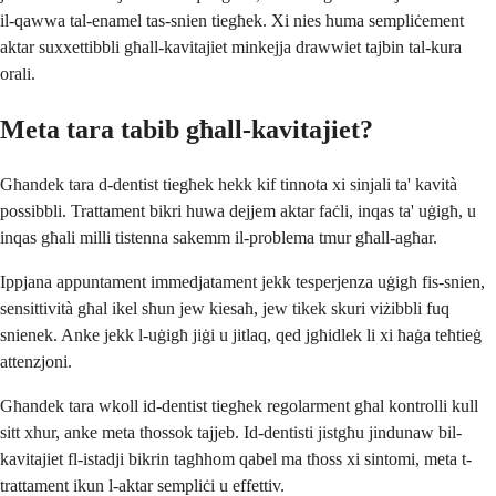
il-qawwa tal-enamel tas-snien tiegħek. Xi nies huma sempliċement
aktar suxxettibbli għall-kavitajiet minkejja drawwiet tajbin tal-kura
orali.
Meta tara tabib għall-kavitajiet?
Għandek tara d-dentist tiegħek hekk kif tinnota xi sinjali ta' kavità
possibbli. Trattament bikri huwa dejjem aktar faċli, inqas ta' uġigħ, u
inqas għali milli tistenna sakemm il-problema tmur għall-agħar.
Ippjana appuntament immedjatament jekk tesperjenza uġigħ fis-snien,
sensittività għal ikel sħun jew kiesaħ, jew tikek skuri viżibbli fuq
snienek. Anke jekk l-uġigħ jiġi u jitlaq, qed jgħidlek li xi ħaġa teħtieġ
attenzjoni.
Għandek tara wkoll id-dentist tiegħek regolarment għal kontrolli kull
sitt xhur, anke meta tħossok tajjeb. Id-dentisti jistgħu jindunaw bil-
kavitajiet fl-istadji bikrin tagħhom qabel ma tħoss xi sintomi, meta t-
trattament ikun l-aktar sempliċi u effettiv.