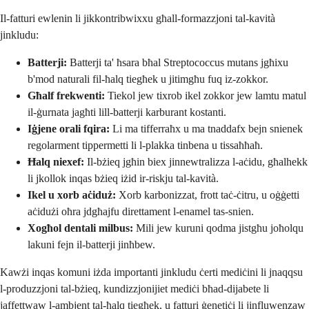
Il-fatturi ewlenin li jikkontribwixxu għall-formazzjoni tal-kavità
jinkludu:
Batterji:
Batterji ta' ħsara bħal Streptococcus mutans jgħixu
b'mod naturali fil-ħalq tiegħek u jitimgħu fuq iz-zokkor.
Għalf frekwenti:
Tiekol jew tixrob ikel zokkor jew lamtu matul
il-ġurnata jagħti lill-batterji karburant kostanti.
Iġjene orali fqira:
Li ma tifferraħx u ma tnaddafx bejn snienek
regolarment tippermetti li l-plakka tinbena u tissaħħaħ.
Ħalq niexef:
Il-bżieq jgħin biex jinnewtralizza l-aċidu, għalhekk
li jkollok inqas bżieq iżid ir-riskju tal-kavità.
Ikel u xorb aċiduż:
Xorb karbonizzat, frott taċ-ċitru, u oġġetti
aċidużi oħra jdgħajfu direttament l-enamel tas-snien.
Xogħol dentali milbus:
Mili jew kuruni qodma jistgħu joħolqu
lakuni fejn il-batterji jinħbew.
Kawżi inqas komuni iżda importanti jinkludu ċerti mediċini li jnaqqsu
l-produzzjoni tal-bżieq, kundizzjonijiet mediċi bħad-dijabete li
jaffettwaw l-ambjent tal-ħalq tiegħek, u fatturi ġenetiċi li jinfluwenzaw