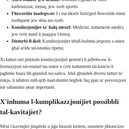
karbonizzat, meraq, jew xorb sportiv.
Fluworidu inadegwat:
Li ma tikseb biżżejjed fluworidu minn
toothpaste jew ilma tax-xorb.
Kundizzjonijiet ta' ħalq niexef:
Mediċini, trattamenti mediċi,
jew ċerti mard li jnaqqsu l-bżieq.
Disturbi fl-ikel:
Kundizzjonijiet bħall-bulimia jesponu s-snien
għal aċidu tal-istonku ripetut.
Xi fatturi rari jinkludu kundizzjonijiet ġenetiċi li jaffettwaw il-
formazzjoni tal-enamel tas-snien u ċerti trattamenti tal-kanċer li
jagħmlu ħsara lill-glandoli tas-saliva. Jekk għandek diversi fatturi ta'
riskju, li taħdem mill-qrib mad-dentist tiegħek fuq pjan ta' prevenzjoni
isir saħansitra aktar importanti.
X'inhuma l-kumplikazzjonijiet possibbli
tal-kavitajiet?
Meta l-kavitajiet jinqabdu u jiġu kkurati kmieni, rarament jikkawżaw