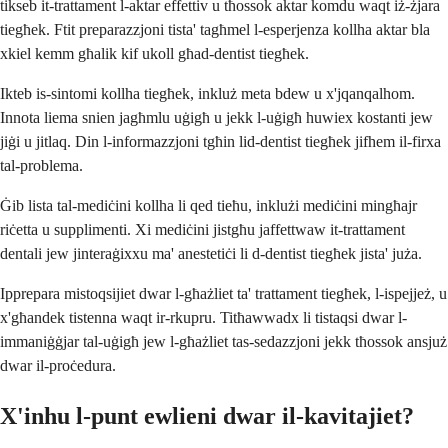
tikseb it-trattament l-aktar effettiv u tħossok aktar komdu waqt iż-żjara
tiegħek. Ftit preparazzjoni tista' tagħmel l-esperjenza kollha aktar bla
xkiel kemm għalik kif ukoll għad-dentist tiegħek.
Ikteb is-sintomi kollha tiegħek, inkluż meta bdew u x'jqanqalhom.
Innota liema snien jagħmlu uġigħ u jekk l-uġigħ huwiex kostanti jew
jiġi u jitlaq. Din l-informazzjoni tgħin lid-dentist tiegħek jifhem il-firxa
tal-problema.
Ġib lista tal-mediċini kollha li qed tieħu, inklużi mediċini mingħajr
riċetta u supplimenti. Xi mediċini jistgħu jaffettwaw it-trattament
dentali jew jinteraġixxu ma' anestetiċi li d-dentist tiegħek jista' juża.
Ipprepara mistoqsijiet dwar l-għażliet ta' trattament tiegħek, l-ispejjeż, u
x'għandek tistenna waqt ir-rkupru. Titħawwadx li tistaqsi dwar l-
immaniġġjar tal-uġigħ jew l-għażliet tas-sedazzjoni jekk tħossok ansjuż
dwar il-proċedura.
X'inhu l-punt ewlieni dwar il-kavitajiet?