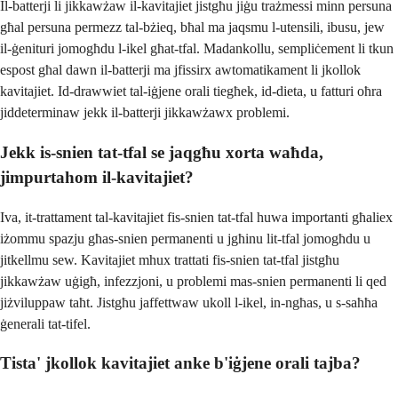
Il-batterji li jikkawżaw il-kavitajiet jistgħu jiġu trażmessi minn persuna
għal persuna permezz tal-bżieq, bħal ma jaqsmu l-utensili, ibusu, jew
il-ġenituri jomogħdu l-ikel għat-tfal. Madankollu, sempliċement li tkun
espost għal dawn il-batterji ma jfissirx awtomatikament li jkollok
kavitajiet. Id-drawwiet tal-iġjene orali tiegħek, id-dieta, u fatturi oħra
jiddeterminaw jekk il-batterji jikkawżawx problemi.
Jekk is-snien tat-tfal se jaqgħu xorta waħda,
jimpurtahom il-kavitajiet?
Iva, it-trattament tal-kavitajiet fis-snien tat-tfal huwa importanti għaliex
iżommu spazju għas-snien permanenti u jgħinu lit-tfal jomogħdu u
jitkellmu sew. Kavitajiet mhux trattati fis-snien tat-tfal jistgħu
jikkawżaw uġigħ, infezzjoni, u problemi mas-snien permanenti li qed
jiżviluppaw taħt. Jistgħu jaffettwaw ukoll l-ikel, in-ngħas, u s-saħħa
ġenerali tat-tifel.
Tista' jkollok kavitajiet anke b'iġjene orali tajba?