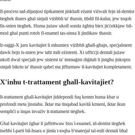
Il-proċess tad-dijanjosi tipikament jinkludi eżami viżwali fejn id-dentist
tiegħek iħares għal sinjali viżibbli ta' tħassir, tibdil fil-kulur, jew toqob
fis-snien tiegħek. Huma jużaw ukoll sonda żgħira biex jiċċekkjaw bil-
mod għal punti rotob fl-enamel tas-sinna li jindikaw tħassir.
Ir-raġġi-X juru kavitajiet li mhumiex viżibbli għall-għajn, speċjalment
dawk bejn is-snien jew taħt mili eżistenti. Xi uffiċċji dentali jużaw
ukoll dwal speċjali jew sistemi ta' immaġini diġitali li jistgħu jiskopru
sinjali bikrin ta' tħassir qabel ma jiffurmaw il-kavitajiet kompletament.
X'inhu t-trattament għall-kavitajiet?
It-trattament għall-kavitajiet jiddependi fuq kemm huma kbar u
profondi meta jinstabu. Iktar ma tinqabad kavità kmieni, iktar ikun
sempliċi u inqas invażiv it-trattament tiegħek.
Għal kavitajiet żgħar li jaffettwaw biss l-enamel, id-dentist tiegħek
ineħħi l-parti bil-ħsara u jimla t-toqba b'materjal tal-mili dentali bħal