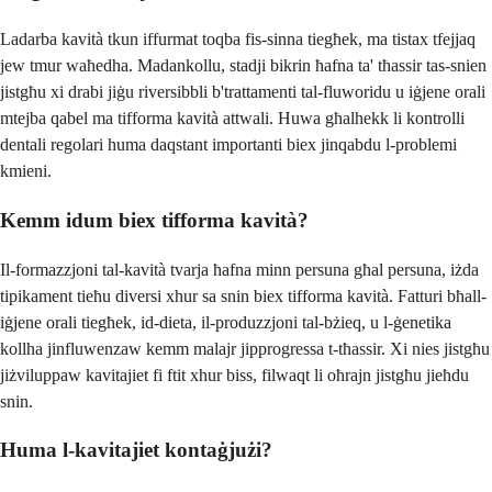
Ladarba kavità tkun iffurmat toqba fis-sinna tiegħek, ma tistax tfejjaq
jew tmur waħedha. Madankollu, stadji bikrin ħafna ta' tħassir tas-snien
jistgħu xi drabi jiġu riversibbli b'trattamenti tal-fluworidu u iġjene orali
mtejba qabel ma tifforma kavità attwali. Huwa għalhekk li kontrolli
dentali regolari huma daqstant importanti biex jinqabdu l-problemi
kmieni.
Kemm idum biex tifforma kavità?
Il-formazzjoni tal-kavità tvarja ħafna minn persuna għal persuna, iżda
tipikament tieħu diversi xhur sa snin biex tifforma kavità. Fatturi bħall-
iġjene orali tiegħek, id-dieta, il-produzzjoni tal-bżieq, u l-ġenetika
kollha jinfluwenzaw kemm malajr jipprogressa t-tħassir. Xi nies jistgħu
jiżviluppaw kavitajiet fi ftit xhur biss, filwaqt li oħrajn jistgħu jieħdu
snin.
Huma l-kavitajiet kontaġjużi?