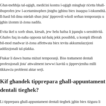
Għat-tneħħija tal-uġigħ, mediċini kontra l-uġigħ mingħajr riċetta bħall-
ibuprofen jew l-acetaminophen jistgħu jgħinu biex inaqqsu l-iskumdità.
Il-ħasil bil-ilma mielaħ sħun jista' jipprovdi wkoll serħan temporanju u
jgħin iżomm iż-żona nadifa.
Evita ikel u xorb sħun, kiesaħ, jew ħelu ħafna li jqanqlu s-sensittività.
Għafes fuq in-naħa opposta tal-ħalq jekk possibbli, u kompli ifferraħ
bil-mod madwar iż-żona affettwata biex tevita akkumulazzjoni
addizzjonali tal-plakka.
Ftakar li dawn huma miżuri temporanji. Biss trattament dentali
professjonali jista' attwalment isewwi kavità u jipprevjeniha milli
tikkawża problemi aktar serji.
Kif għandek tipprepara għall-appuntament
dentali tiegħek?
Li tipprepara għall-appuntament dentali tiegħek jgħin biex tiżgura li