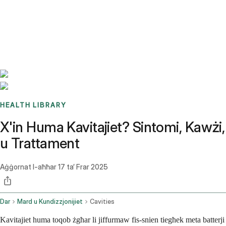
Benchmarks
Stories
FAQ
Sign up / Log in
HEALTH LIBRARY
X'in Huma Kavitajiet? Sintomi, Kawżi,
u Trattament
Aġġornat l-aħħar
17 ta’ Frar 2025
Dar
Mard u Kundizzjonijiet
Cavities
Kavitajiet huma toqob żgħar li jiffurmaw fis-snien tiegħek meta batterji