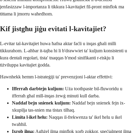
jenfasizzaw l-importanza li tikkura l-kavitajiet fil-pront minflok ma
tittama li jmorru waħedhom.
Kif jistgħu jiġu evitati l-kavitajiet?
L-evitar tal-kavitajiet huwa ħafna aktar faċli u inqas għali milli
tikkurahom. L-aħbar it-tajba hi li b'drawwiet ta' kuljum konsistenti u
kura dentali regolari, tista' tnaqqas b'mod sinifikanti r-riskju li
tiżviluppa kavitajiet ġodda.
Hawnhekk hemm l-istrateġiji ta' prevenzjoni l-aktar effettivi:
Ifferraħ darbtejn kuljum:
Uża toothpaste bil-fluworidu u
ifferraħ għal mill-inqas żewġ minuti kull darba.
Naddaf bejn snienek kuljum:
Naddaf bejn snienek fejn ix-
xkupilja tas-snien ma tistax tilħaq.
Limita l-ikel ħelu:
Naqqas il-frekwenza ta' ikel ħelu u ikel
twaħħil.
Ixrob ilma:
Agħżel ilma minflok xorb zokkor, speċjalment ilma