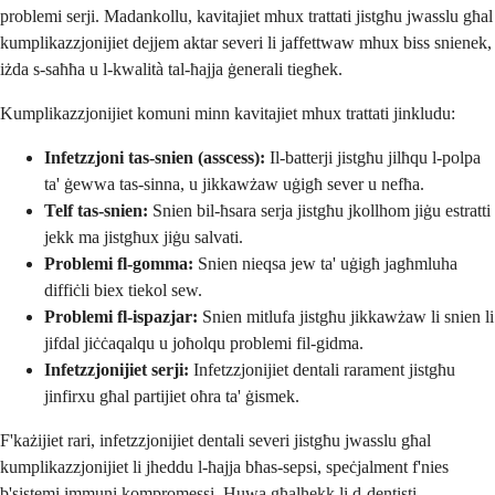
problemi serji. Madankollu, kavitajiet mhux trattati jistgħu jwasslu għal
kumplikazzjonijiet dejjem aktar severi li jaffettwaw mhux biss snienek,
iżda s-saħħa u l-kwalità tal-ħajja ġenerali tiegħek.
Kumplikazzjonijiet komuni minn kavitajiet mhux trattati jinkludu:
Infetzzjoni tas-snien (asscess):
Il-batterji jistgħu jilħqu l-polpa
ta' ġewwa tas-sinna, u jikkawżaw uġigħ sever u nefħa.
Telf tas-snien:
Snien bil-ħsara serja jistgħu jkollhom jiġu estratti
jekk ma jistgħux jiġu salvati.
Problemi fl-gomma:
Snien nieqsa jew ta' uġigħ jagħmluha
diffiċli biex tiekol sew.
Problemi fl-ispazjar:
Snien mitlufa jistgħu jikkawżaw li snien li
jifdal jiċċaqalqu u joħolqu problemi fil-gidma.
Infetzzjonijiet serji:
Infetzzjonijiet dentali rarament jistgħu
jinfirxu għal partijiet oħra ta' ġismek.
F'każijiet rari, infetzzjonijiet dentali severi jistgħu jwasslu għal
kumplikazzjonijiet li jheddu l-ħajja bħas-sepsi, speċjalment f'nies
b'sistemi immuni kompromessi. Huwa għalhekk li d-dentisti