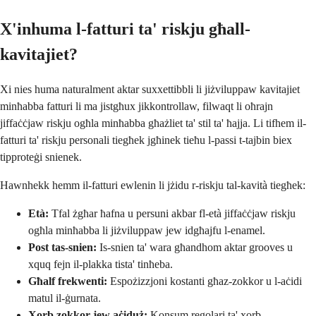
X'inhuma l-fatturi ta' riskju għall-
kavitajiet?
Xi nies huma naturalment aktar suxxettibbli li jiżviluppaw kavitajiet
minħabba fatturi li ma jistgħux jikkontrollaw, filwaqt li oħrajn
jiffaċċjaw riskju ogħla minħabba għażliet ta' stil ta' ħajja. Li tifhem il-
fatturi ta' riskju personali tiegħek jgħinek tieħu l-passi t-tajbin biex
tipproteġi snienek.
Hawnhekk hemm il-fatturi ewlenin li jżidu r-riskju tal-kavità tiegħek:
Età:
Tfal żgħar ħafna u persuni akbar fl-età jiffaċċjaw riskju
ogħla minħabba li jiżviluppaw jew idgħajfu l-enamel.
Post tas-snien:
Is-snien ta' wara għandhom aktar grooves u
xquq fejn il-plakka tista' tinħeba.
Għalf frekwenti:
Espożizzjoni kostanti għaz-zokkor u l-aċidi
matul il-ġurnata.
Xorb zokkor jew aċiduż:
Konsum regolari ta' xorb