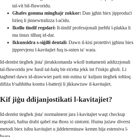
tal-vit bil-fluworidu.
Għafes gomma mingħajr zokkor:
Dan jgħin biex jipproduċi
bżieq li jinnewtralizza l-aċidu.
Ikollu tindif regolari:
It-tindif professjonali jneħħi l-plakka li
ma tistax tilħaq id-dar.
Ikkunsidra s-siġilli dentali:
Dawn il-kisi protettivi jgħinu biex
jipprevjenu l-kavitajiet fuq is-snien ta' wara.
Id-dentist tiegħek jista' jirrakkomanda wkoll trattamenti addizzjonali
tal-fluworidu jew ħasil tal-ħalq bir-riċetta jekk int f'riskju għoli. Li
tagħmel dawn id-drawwiet parti mir-rutina ta' kuljum tiegħek toħloq
difiża b'saħħitha kontra l-batterji li jikkawżaw il-kavitajiet.
Kif jiġu ddijanjostikati l-kavitajiet?
Id-dentist tiegħek jista' normalment jara l-kavitajiet waqt checkup
regolari, ħafna drabi qabel ma tħoss xi sintomi. Huma jużaw diversi
metodi biex isibu kavitajiet u jiddeterminaw kemm hija estensiva l-
ħsara.