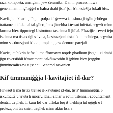
raża komposta, amalgam, jew ċeramika. Dan il-proċess huwa
ġeneralment mgħaġġel u ħafna drabi jista' jsir b'anesteżija lokali biss.
Kavitajiet ikbar li jilħqu l-polpa ta' ġewwa tas-sinna jistgħu jeħtieġu
trattament tal-kanal tal-għerq biex jitneħħa t-tessut infettat, segwit minn
kuruna biex tipproteġi l-istruttura tas-sinna li jifdal. F'każijiet severi fejn
is-sinna ma tistax tiġi salvata, l-estrazzjoni tista' tkun meħtieġa, segwita
minn sostituzzjoni b'pont, implant, jew denture parzjali.
Kavitajiet bikrin ħafna li ma fformawx toqob għadhom jistgħu xi drabi
jiġu riversibbli b'trattamenti tal-fluworidu li jgħinu biex jerġgħu
jimmineralizzaw u jsaħħu l-enamel tas-snien.
Kif timmaniġġja l-kavitajiet id-dar?
Filwaqt li ma tistax tfejjaq il-kavitajiet id-dar, tista' timmaniġġja l-
iskumdità u tevita li jmorru għall-agħar waqt li tistenna l-appuntament
dentali tiegħek. Il-kura fid-dar tiffoka fuq it-tneħħija tal-uġigħ u l-
protezzjoni tas-snien tiegħek minn aktar ħsara.