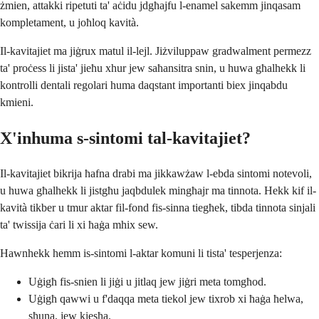
żmien, attakki ripetuti ta' aċidu jdgħajfu l-enamel sakemm jinqasam
kompletament, u joħloq kavità.
Il-kavitajiet ma jiġrux matul il-lejl. Jiżviluppaw gradwalment permezz
ta' proċess li jista' jieħu xhur jew saħansitra snin, u huwa għalhekk li
kontrolli dentali regolari huma daqstant importanti biex jinqabdu
kmieni.
X'inhuma s-sintomi tal-kavitajiet?
Il-kavitajiet bikrija ħafna drabi ma jikkawżaw l-ebda sintomi notevoli,
u huwa għalhekk li jistgħu jaqbdulek mingħajr ma tinnota. Hekk kif il-
kavità tikber u tmur aktar fil-fond fis-sinna tiegħek, tibda tinnota sinjali
ta' twissija ċari li xi ħaġa mhix sew.
Hawnhekk hemm is-sintomi l-aktar komuni li tista' tesperjenza:
Uġigħ fis-snien li jiġi u jitlaq jew jiġri meta tomgħod.
Uġigħ qawwi u f'daqqa meta tiekol jew tixrob xi ħaġa ħelwa,
sħuna, jew kiesħa.