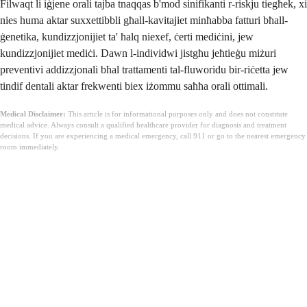
Filwaqt li iġjene orali tajba tnaqqas b'mod sinifikanti r-riskju tiegħek, xi
nies huma aktar suxxettibbli għall-kavitajiet minħabba fatturi bħall-
ġenetika, kundizzjonijiet ta' ħalq niexef, ċerti mediċini, jew
kundizzjonijiet mediċi. Dawn l-individwi jistgħu jeħtieġu miżuri
preventivi addizzjonali bħal trattamenti tal-fluworidu bir-riċetta jew
tindif dentali aktar frekwenti biex iżommu saħħa orali ottimali.
Medical Disclaimer:
This article is for informational purposes only and does not constitute
medical advice. Always consult a qualified healthcare provider for diagnosis and treatment
decisions. If you are experiencing a medical emergency, call 911 or go to the nearest emergency
room immediately.