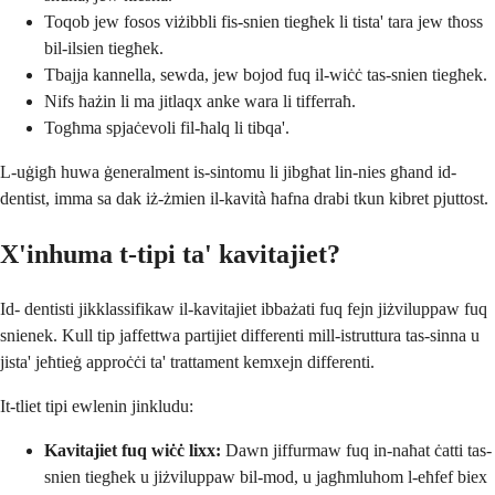
Toqob jew fosos viżibbli fis-snien tiegħek li tista' tara jew tħoss
bil-ilsien tiegħek.
Tbajja kannella, sewda, jew bojod fuq il-wiċċ tas-snien tiegħek.
Nifs ħażin li ma jitlaqx anke wara li tifferraħ.
Togħma spjaċevoli fil-ħalq li tibqa'.
L-uġigħ huwa ġeneralment is-sintomu li jibgħat lin-nies għand id-
dentist, imma sa dak iż-żmien il-kavità ħafna drabi tkun kibret pjuttost.
X'inhuma t-tipi ta' kavitajiet?
Id- dentisti jikklassifikaw il-kavitajiet ibbażati fuq fejn jiżviluppaw fuq
snienek. Kull tip jaffettwa partijiet differenti mill-istruttura tas-sinna u
jista' jeħtieġ approċċi ta' trattament kemxejn differenti.
It-tliet tipi ewlenin jinkludu:
Kavitajiet fuq wiċċ lixx:
Dawn jiffurmaw fuq in-naħat ċatti tas-
snien tiegħek u jiżviluppaw bil-mod, u jagħmluhom l-eħfef biex