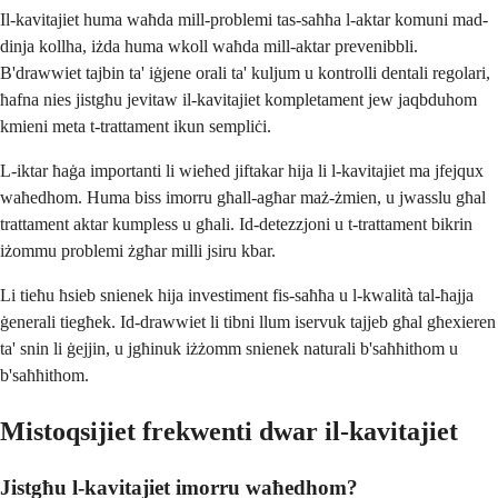
Il-kavitajiet huma waħda mill-problemi tas-saħħa l-aktar komuni mad-
dinja kollha, iżda huma wkoll waħda mill-aktar prevenibbli.
B'drawwiet tajbin ta' iġjene orali ta' kuljum u kontrolli dentali regolari,
ħafna nies jistgħu jevitaw il-kavitajiet kompletament jew jaqbduhom
kmieni meta t-trattament ikun sempliċi.
L-iktar ħaġa importanti li wieħed jiftakar hija li l-kavitajiet ma jfejqux
waħedhom. Huma biss imorru għall-agħar maż-żmien, u jwasslu għal
trattament aktar kumpless u għali. Id-detezzjoni u t-trattament bikrin
iżommu problemi żgħar milli jsiru kbar.
Li tieħu ħsieb snienek hija investiment fis-saħħa u l-kwalità tal-ħajja
ġenerali tiegħek. Id-drawwiet li tibni llum iservuk tajjeb għal għexieren
ta' snin li ġejjin, u jgħinuk iżżomm snienek naturali b'saħħithom u
b'saħħithom.
Mistoqsijiet frekwenti dwar il-kavitajiet
Jistgħu l-kavitajiet imorru waħedhom?