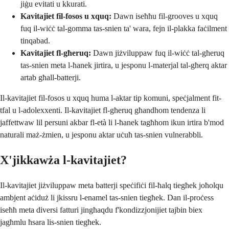
jiġu evitati u kkurati.
Kavitajiet fil-fosos u xquq:
Dawn iseħħu fil-grooves u xquq
fuq il-wiċċ tal-gomma tas-snien ta' wara, fejn il-plakka faċilment
tinqabad.
Kavitajiet fl-għeruq:
Dawn jiżviluppaw fuq il-wiċċ tal-għeruq
tas-snien meta l-ħanek jirtira, u jesponu l-materjal tal-għerq aktar
artab għall-batterji.
Il-kavitajiet fil-fosos u xquq huma l-aktar tip komuni, speċjalment fit-
tfal u l-adolexxenti. Il-kavitajiet fl-għeruq għandhom tendenza li
jaffettwaw lil persuni akbar fl-età li l-ħanek tagħhom ikun irtira b'mod
naturali maż-żmien, u jesponu aktar uċuħ tas-snien vulnerabbli.
X'jikkawża l-kavitajiet?
Il-kavitajiet jiżviluppaw meta batterji speċifiċi fil-ħalq tiegħek joħolqu
ambjent aċiduż li jkissru l-enamel tas-snien tiegħek. Dan il-proċess
iseħħ meta diversi fatturi jingħaqdu f'kondizzjonijiet tajbin biex
jagħmlu ħsara lis-snien tiegħek.