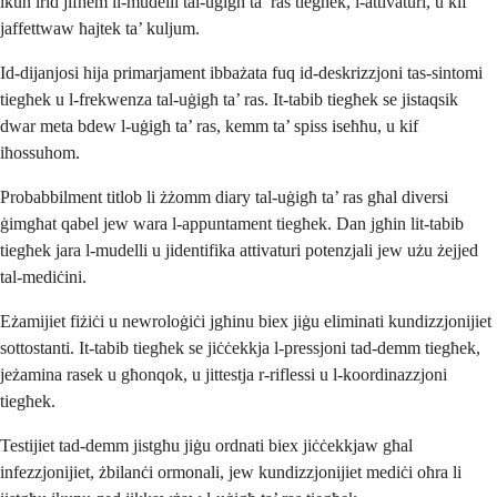
ikun irid jifhem il-mudelli tal-uġigħ ta’ ras tiegħek, l-attivaturi, u kif
jaffettwaw ħajtek ta’ kuljum.
Id-dijanjosi hija primarjament ibbażata fuq id-deskrizzjoni tas-sintomi
tiegħek u l-frekwenza tal-uġigħ ta’ ras. It-tabib tiegħek se jistaqsik
dwar meta bdew l-uġigħ ta’ ras, kemm ta’ spiss iseħħu, u kif
iħossuhom.
Probabbilment titlob li żżomm diary tal-uġigħ ta’ ras għal diversi
ġimgħat qabel jew wara l-appuntament tiegħek. Dan jgħin lit-tabib
tiegħek jara l-mudelli u jidentifika attivaturi potenzjali jew użu żejjed
tal-mediċini.
Eżamijiet fiżiċi u newroloġiċi jgħinu biex jiġu eliminati kundizzjonijiet
sottostanti. It-tabib tiegħek se jiċċekkja l-pressjoni tad-demm tiegħek,
jeżamina rasek u għonqok, u jittestja r-riflessi u l-koordinazzjoni
tiegħek.
Testijiet tad-demm jistgħu jiġu ordnati biex jiċċekkjaw għal
infezzjonijiet, żbilanċi ormonali, jew kundizzjonijiet mediċi oħra li