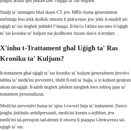
jistgħu jkunu qed jikkawżaw l-uġigħ ta’ ras tiegħek.
Studji ta’ immaġini bħal skans CT jew MRIs huma ġeneralment
meħtieġa biss jekk ikollok sintomi li jinkwetaw jew jekk il-mudell tal-
uġigħ ta’ ras tiegħek jinbidel f’daqqa. Il-biċċa l-kbira tan-nies b’uġigħ
ta’ ras kroniku ta’ kuljum ma jkollhomx bżonn dawn it-testijiet.
X'inhu t-Trattament għal Uġigħ ta' Ras
Kroniku ta' Kuljum?
It-trattament għal uġigħ ta’ ras kroniku ta’ kuljum ġeneralment jinvolvi
taħlita ta’ mediċini preventivi, tibdil fl-istil ta’ ħajja, u xi kultant ġestjoni
akuta tal-uġigħ. It-tabib tiegħek jaħdem miegħek biex toħloq pjan ta’
trattament personalizzat.
Mediċini preventivi huma ta’ spiss l-ewwel linja ta’ trattament. Dawn
jistgħu jinkludu antidipressanti, mediċini kontra s-sejbħiet, jew
mediċini tal-pressjoni tad-demm li ntwera li jnaqqsu l-frekwenza tal-
uġigħ ta’ ras.