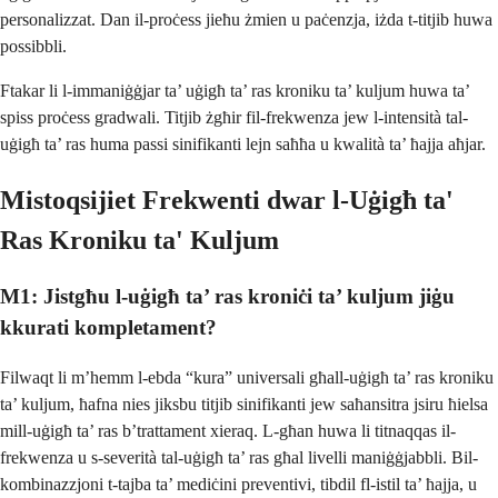
personalizzat. Dan il-proċess jieħu żmien u paċenzja, iżda t-titjib huwa
possibbli.
Ftakar li l-immaniġġjar ta’ uġigħ ta’ ras kroniku ta’ kuljum huwa ta’
spiss proċess gradwali. Titjib żgħir fil-frekwenza jew l-intensità tal-
uġigħ ta’ ras huma passi sinifikanti lejn saħħa u kwalità ta’ ħajja aħjar.
Mistoqsijiet Frekwenti dwar l-Uġigħ ta'
Ras Kroniku ta' Kuljum
M1: Jistgħu l-uġigħ ta’ ras kroniċi ta’ kuljum jiġu
kkurati kompletament?
Filwaqt li m’hemm l-ebda “kura” universali għall-uġigħ ta’ ras kroniku
ta’ kuljum, ħafna nies jiksbu titjib sinifikanti jew saħansitra jsiru ħielsa
mill-uġigħ ta’ ras b’trattament xieraq. L-għan huwa li titnaqqas il-
frekwenza u s-severità tal-uġigħ ta’ ras għal livelli maniġġjabbli. Bil-
kombinazzjoni t-tajba ta’ mediċini preventivi, tibdil fl-istil ta’ ħajja, u