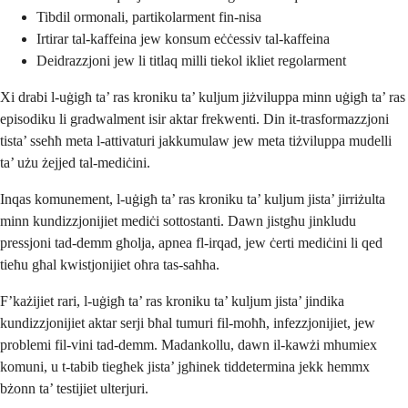
Tibdil ormonali, partikolarment fin-nisa
Irtirar tal-kaffeina jew konsum eċċessiv tal-kaffeina
Deidrazzjoni jew li titlaq milli tiekol ikliet regolarment
Xi drabi l-uġigħ ta’ ras kroniku ta’ kuljum jiżviluppa minn uġigħ ta’ ras
episodiku li gradwalment isir aktar frekwenti. Din it-trasformazzjoni
tista’ sseħħ meta l-attivaturi jakkumulaw jew meta tiżviluppa mudelli
ta’ użu żejjed tal-mediċini.
Inqas komunement, l-uġigħ ta’ ras kroniku ta’ kuljum jista’ jirriżulta
minn kundizzjonijiet mediċi sottostanti. Dawn jistgħu jinkludu
pressjoni tad-demm għolja, apnea fl-irqad, jew ċerti mediċini li qed
tieħu għal kwistjonijiet oħra tas-saħħa.
F’każijiet rari, l-uġigħ ta’ ras kroniku ta’ kuljum jista’ jindika
kundizzjonijiet aktar serji bħal tumuri fil-moħħ, infezzjonijiet, jew
problemi fil-vini tad-demm. Madankollu, dawn il-kawżi mhumiex
komuni, u t-tabib tiegħek jista’ jgħinek tiddetermina jekk hemmx
bżonn ta’ testijiet ulterjuri.