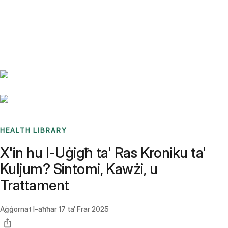
Benchmarks
Stories
FAQ
Sign up / Log in
HEALTH LIBRARY
X'in hu l-Uġigħ ta' Ras Kroniku ta'
Kuljum? Sintomi, Kawżi, u
Trattament
Aġġornat l-aħħar
17 ta’ Frar 2025