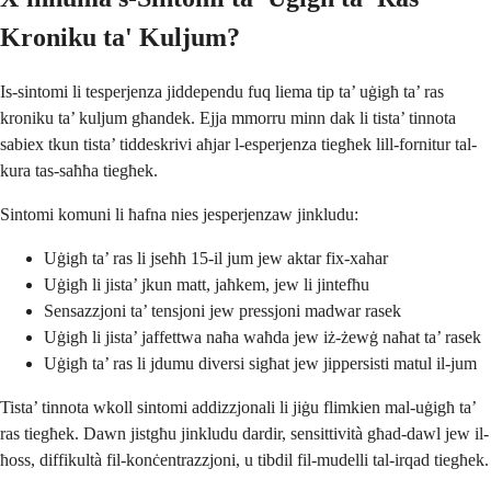
Kroniku ta' Kuljum?
Is-sintomi li tesperjenza jiddependu fuq liema tip ta’ uġigħ ta’ ras
kroniku ta’ kuljum għandek. Ejja mmorru minn dak li tista’ tinnota
sabiex tkun tista’ tiddeskrivi aħjar l-esperjenza tiegħek lill-fornitur tal-
kura tas-saħħa tiegħek.
Sintomi komuni li ħafna nies jesperjenzaw jinkludu:
Uġigħ ta’ ras li jseħħ 15-il jum jew aktar fix-xahar
Uġigħ li jista’ jkun matt, jaħkem, jew li jintefħu
Sensazzjoni ta’ tensjoni jew pressjoni madwar rasek
Uġigħ li jista’ jaffettwa naħa waħda jew iż-żewġ naħat ta’ rasek
Uġigħ ta’ ras li jdumu diversi sigħat jew jippersisti matul il-jum
Tista’ tinnota wkoll sintomi addizzjonali li jiġu flimkien mal-uġigħ ta’
ras tiegħek. Dawn jistgħu jinkludu dardir, sensittività għad-dawl jew il-
ħoss, diffikultà fil-konċentrazzjoni, u tibdil fil-mudelli tal-irqad tiegħek.