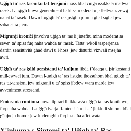
Uġigħ ta’ ras kroniku tat-tensjoni
iħoss bħal ċinga issikkata madwar
rasek. L-uġigħ huwa ġeneralment ħafif sa moderat u jaffettwa ż-żewġ
naħat ta’ rasek. Dawn l-uġigħ ta’ ras jistgħu jdumu għal sigħat jew
saħansitra jiem.
Migranji kroniċi
jinvolvu uġigħ ta’ ras li jintefħu minn moderat sa
sever, ta’ spiss fuq naħa waħda ta’ rasek. Tista’ wkoll tesperjenza
dardir, sensittività għad-dawl u l-ħoss, jew disturbi viżwali msejħa
awri.
Uġigħ ta’ ras ġdid persistenti ta’ kuljum
jibda f’daqqa u jsir kostanti
mill-ewwel jum. Dawn l-uġigħ ta’ ras jistgħu jħossuhom bħal uġigħ ta’
ras tat-tensjoni jew migranji u ta’ spiss jibdew wara marda jew
avveniment stressanti.
Emicrania continua
huwa tip rari li jikkawża uġigħ ta’ ras kontinwu,
fuq naħa waħda. L-uġigħ ivarja fl-intensità u jista’ jinkludi sintomi bħal
għajnejn ħomor jew imdemgħin fuq in-naħa affettwata.
X'inhuma s-Sintomi ta' Uġigħ ta' Ras