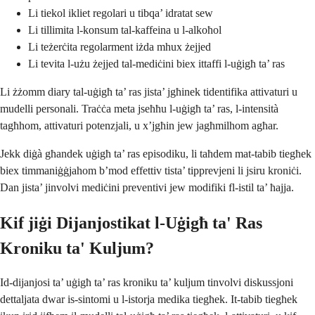
Li tiekol ikliet regolari u tibqa’ idratat sew
Li tillimita l-konsum tal-kaffeina u l-alkoħol
Li teżerċita regolarment iżda mhux żejjed
Li tevita l-użu żejjed tal-mediċini biex ittaffi l-uġigħ ta’ ras
Li żżomm diary tal-uġigħ ta’ ras jista’ jgħinek tidentifika attivaturi u
mudelli personali. Traċċa meta jseħħu l-uġigħ ta’ ras, l-intensità
tagħhom, attivaturi potenzjali, u x’jgħin jew jagħmilhom agħar.
Jekk diġà għandek uġigħ ta’ ras episodiku, li taħdem mat-tabib tiegħek
biex timmaniġġjahom b’mod effettiv tista’ tipprevjeni li jsiru kroniċi.
Dan jista’ jinvolvi mediċini preventivi jew modifiki fl-istil ta’ ħajja.
Kif jiġi Dijanjostikat l-Uġigħ ta' Ras
Kroniku ta' Kuljum?
Id-dijanjosi ta’ uġigħ ta’ ras kroniku ta’ kuljum tinvolvi diskussjoni
dettaljata dwar is-sintomi u l-istorja medika tiegħek. It-tabib tiegħek