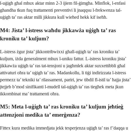
l-uġigħ għal mhux aktar minn 2-3 ijiem fil-ġimgħa. Minflok, l-enfasi
għandha tkun fuq trattamenti preventivi li jnaqqsu l-frekwenza tal-
uġigħ ta’ ras aktar milli jikkura kull wieħed hekk kif iseħħ.
M4: Jista’ l-istress waħdu jikkawża uġigħ ta’ ras
kroniku ta’ kuljum?
L-istress żgur jista’ jikkontribwixxi għall-uġigħ ta’ ras kroniku ta’
kuljum, iżda ġeneralment mhux l-uniku fattur. L-istress kroniku jista’
jikkawża uġigħ ta’ ras tat-tensjoni u jagħmlek aktar suxxettibbli għal
attivaturi oħra ta’ uġigħ ta’ ras. Madankollu, li tiġi indirizzata l-istress
permezz ta’ tekniki ta’ rilassament, pariri, jew tibdil fl-istil ta’ ħajja jista’
jtejjeb b’mod sinifikanti l-mudell tal-uġigħ ta’ ras tiegħek meta jkun
ikkombinat ma’ trattamenti oħra.
M5: Meta l-uġigħ ta’ ras kroniku ta’ kuljum jeħtieġ
attenzjoni medika ta’ emerġenza?
Fittex kura medika immedjata jekk tesperjenza uġigħ ta’ ras f’daqqa u