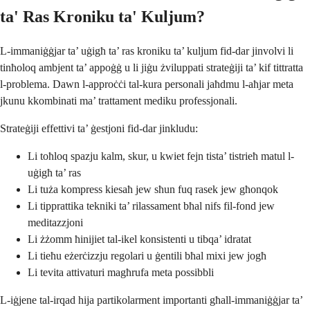
ta' Ras Kroniku ta' Kuljum?
L-immaniġġjar ta’ uġigħ ta’ ras kroniku ta’ kuljum fid-dar jinvolvi li
tinħoloq ambjent ta’ appoġġ u li jiġu żviluppati strateġiji ta’ kif tittratta
l-problema. Dawn l-approċċi tal-kura personali jaħdmu l-aħjar meta
jkunu kkombinati ma’ trattament mediku professjonali.
Strateġiji effettivi ta’ ġestjoni fid-dar jinkludu:
Li toħloq spazju kalm, skur, u kwiet fejn tista’ tistrieħ matul l-
uġigħ ta’ ras
Li tuża kompress kiesaħ jew sħun fuq rasek jew għonqok
Li tipprattika tekniki ta’ rilassament bħal nifs fil-fond jew
meditazzjoni
Li żżomm ħinijiet tal-ikel konsistenti u tibqa’ idratat
Li tieħu eżerċizzju regolari u ġentili bħal mixi jew jogħ
Li tevita attivaturi magħrufa meta possibbli
L-iġjene tal-irqad hija partikolarment importanti għall-immaniġġjar ta’