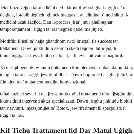
Jekk l-użu żejjed tal-mediċini qed jikkontribwixxi għall-uġigħ ta’ ras
tiegħek, it-tabib tiegħek jgħinek tnaqqas jew telimina b’mod sikur il-
mediċini użati żżejjed. Dan il-proċess jista’ jmur għall-agħar
temporanjament l-uġigħ ta’ ras tiegħek qabel ma jitjieb.
Modifiki fl-istil ta’ ħajja għandhom rwol kruċjali fis-suċċess tat-
trattament. Dawn jinkludu li żżomm skedi regolari tal-irqad, li
timmaniġġja l-istress, li tibqa’ idratat, u li tevita attivaturi magħrufa.
Xi nies jibbenefikaw minn trattamenti komplementari bħal akupunktur,
terapija tal-massaġġi, jew bijofidbek. Dawn l-approċċi jistgħu jintużaw
flimkien ma’ trattament mediku konvenzjonali.
Għal każijiet severi li ma jirrispondux għal trattamenti oħra, jistgħu jiġu
kkunsidrati interventi aktar speċjalizzati. Dawn jistgħu jinkludu blokki
tan-nervituri, injezzjonijiet ta’ Botox, jew riferiment lil speċjalista fl-
uġigħ ta’ ras.
Kif Tieħu Trattament fid-Dar Matul Uġigħ