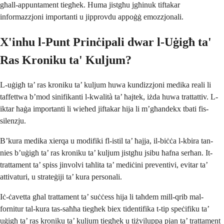
għall-appuntament tiegħek. Huma jistgħu jgħinuk tiftakar
informazzjoni importanti u jipprovdu appoġġ emozzjonali.
X'inhu l-Punt Prinċipali dwar l-Uġigħ ta'
Ras Kroniku ta' Kuljum?
L-uġigħ ta’ ras kroniku ta’ kuljum huwa kundizzjoni medika reali li
taffettwa b’mod sinifikanti l-kwalità ta’ ħajtek, iżda huwa trattattiv. L-
iktar ħaġa importanti li wieħed jiftakar hija li m’għandekx tbati fis-
silenzju.
B’kura medika xierqa u modifiki fl-istil ta’ ħajja, il-biċċa l-kbira tan-
nies b’uġigħ ta’ ras kroniku ta’ kuljum jistgħu jsibu ħafna serħan. It-
trattament ta’ spiss jinvolvi taħlita ta’ mediċini preventivi, evitar ta’
attivaturi, u strateġiji ta’ kura personali.
Iċ-ċavetta għal trattament ta’ suċċess hija li taħdem mill-qrib mal-
fornitur tal-kura tas-saħħa tiegħek biex tidentifika t-tip speċifiku ta’
uġigħ ta’ ras kroniku ta’ kuljum tiegħek u tiżviluppa pjan ta’ trattament