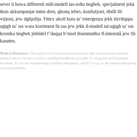
sever li huwa differenti mill-mudell tas-soltu tiegħek, speċjalment jekk
ikun akkumpanjat minn deni, għonq iebes, konfużjoni, tibdil fil-
viżjoni, jew dgħjufija. Fittex ukoll kura ta’ emerġenza jekk tiżviluppa
uġigħ ta’ ras wara korriment fir-ras jew jekk il-mudell tal-uġigħ ta’ ras
kroniku tiegħek jinbidel f’daqqa b’mod drammatiku fl-intensità jew fil-
karattru.
Medical Disclaimer:
This article is for informational purposes only and does not constitute
medical advice. Always consult a qualified healthcare provider for diagnosis and treatment
decisions. If you are experiencing a medical emergency, call 911 or go to the nearest emergency
room immediately.