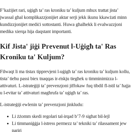
F’każijiet rari, uġigħ ta’ ras kroniku ta’ kuljum mhux trattat jista’
jwassal għal komplikazzjonijiet aktar serji jekk ikunu kkawżati minn
kundizzjonijiet mediċi sottostanti. Huwa għalhekk li evalwazzjoni
medika xierqa hija daqstant importanti.
Kif Jista' jiġi Prevenut l-Uġigħ ta' Ras
Kroniku ta' Kuljum?
Filwaqt li ma tistax tipprevjeni l-uġigħ ta’ ras kroniku ta’ kuljum kollu,
tista’ tieħu passi biex tnaqqas ir-riskju tiegħek u timminimizza l-
attivaturi. L-istrateġiji ta’ prevenzjoni jiffokaw fuq tibdil fl-istil ta’ ħajja
u l-evitar ta’ attivaturi magħrufa ta’ uġigħ ta’ ras.
L-istrateġiji ewlenin ta’ prevenzjoni jinkludu:
Li żżomm skedi regolari tal-irqad b’7-9 sigħat bil-lejl
Li timmaniġġja l-istress permezz ta’ tekniki ta’ rilassament jew
pariri