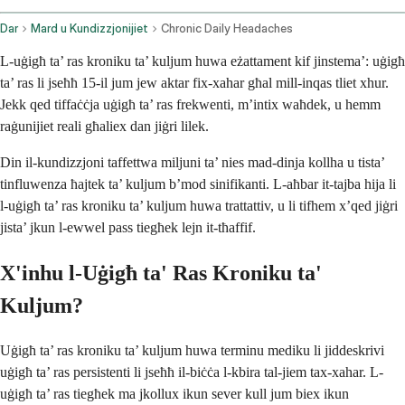
Dar
Mard u Kundizzjonijiet
Chronic Daily Headaches
L-uġigħ ta’ ras kroniku ta’ kuljum huwa eżattament kif jinstema’: uġigħ
ta’ ras li jseħħ 15-il jum jew aktar fix-xahar għal mill-inqas tliet xhur.
Jekk qed tiffaċċja uġigħ ta’ ras frekwenti, m’intix waħdek, u hemm
raġunijiet reali għaliex dan jiġri lilek.
Din il-kundizzjoni taffettwa miljuni ta’ nies mad-dinja kollha u tista’
tinfluwenza ħajtek ta’ kuljum b’mod sinifikanti. L-aħbar it-tajba hija li
l-uġigħ ta’ ras kroniku ta’ kuljum huwa trattattiv, u li tifhem x’qed jiġri
jista’ jkun l-ewwel pass tiegħek lejn it-tħaffif.
X'inhu l-Uġigħ ta' Ras Kroniku ta'
Kuljum?
Uġigħ ta’ ras kroniku ta’ kuljum huwa terminu mediku li jiddeskrivi
uġigħ ta’ ras persistenti li jseħħ il-biċċa l-kbira tal-jiem tax-xahar. L-
uġigħ ta’ ras tiegħek ma jkollux ikun sever kull jum biex ikun