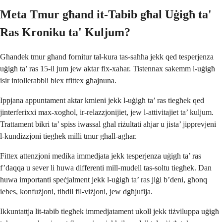
Meta Tmur għand it-Tabib għal Uġigħ ta'
Ras Kroniku ta' Kuljum?
Għandek tmur għand fornitur tal-kura tas-saħħa jekk qed tesperjenza
uġigħ ta’ ras 15-il jum jew aktar fix-xahar. Tistennax sakemm l-uġigħ
isir intollerabbli biex tfittex għajnuna.
Ippjana appuntament aktar kmieni jekk l-uġigħ ta’ ras tiegħek qed
jinterferixxi max-xogħol, ir-relazzjonijiet, jew l-attivitajiet ta’ kuljum.
Trattament bikri ta’ spiss iwassal għal riżultati aħjar u jista’ jipprevjeni
l-kundizzjoni tiegħek milli tmur għall-agħar.
Fittex attenzjoni medika immedjata jekk tesperjenza uġigħ ta’ ras
f’daqqa u sever li huwa differenti mill-mudell tas-soltu tiegħek. Dan
huwa importanti speċjalment jekk l-uġigħ ta’ ras jiġi b’deni, għonq
iebes, konfużjoni, tibdil fil-viżjoni, jew dgħjufija.
Ikkuntattja lit-tabib tiegħek immedjatament ukoll jekk tiżviluppa uġigħ