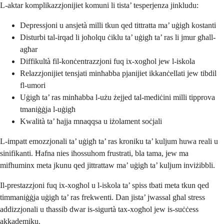
L-aktar komplikazzjonijiet komuni li tista’ tesperjenza jinkludu:
Depressjoni u ansjetà milli tkun qed tittratta ma’ uġigħ kostanti
Disturbi tal-irqad li joħolqu ċiklu ta’ uġigħ ta’ ras li jmur għall-
agħar
Diffikultà fil-konċentrazzjoni fuq ix-xogħol jew l-iskola
Relazzjonijiet tensjati minħabba pjanijiet ikkanċellati jew tibdil
fl-umori
Uġigħ ta’ ras minħabba l-użu żejjed tal-mediċini milli tipprova
tmaniġġja l-uġigħ
Kwalità ta’ ħajja mnaqqsa u iżolament soċjali
L-impatt emozzjonali ta’ uġigħ ta’ ras kroniku ta’ kuljum huwa reali u
sinifikanti. Ħafna nies iħossuhom frustrati, bla tama, jew ma
mifhuminx meta jkunu qed jittrattaw ma’ uġigħ ta’ kuljum inviżibbli.
Il-prestazzjoni fuq ix-xogħol u l-iskola ta’ spiss tbati meta tkun qed
timmaniġġja uġigħ ta’ ras frekwenti. Dan jista’ jwassal għal stress
addizzjonali u tħassib dwar is-sigurtà tax-xogħol jew is-suċċess
akkademiku.