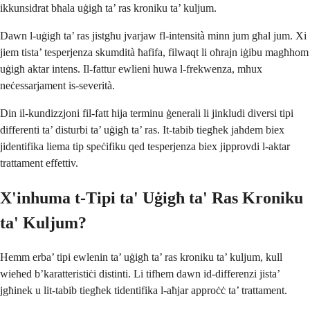
ikkunsidrat bħala uġigħ ta’ ras kroniku ta’ kuljum.
Dawn l-uġigħ ta’ ras jistgħu jvarjaw fl-intensità minn jum għal jum. Xi
jiem tista’ tesperjenza skumdità ħafifa, filwaqt li oħrajn iġibu magħhom
uġigħ aktar intens. Il-fattur ewlieni huwa l-frekwenza, mhux
neċessarjament is-severità.
Din il-kundizzjoni fil-fatt hija terminu ġenerali li jinkludi diversi tipi
differenti ta’ disturbi ta’ uġigħ ta’ ras. It-tabib tiegħek jaħdem biex
jidentifika liema tip speċifiku qed tesperjenza biex jipprovdi l-aktar
trattament effettiv.
X'inhuma t-Tipi ta' Uġigħ ta' Ras Kroniku
ta' Kuljum?
Hemm erba’ tipi ewlenin ta’ uġigħ ta’ ras kroniku ta’ kuljum, kull
wieħed b’karatteristiċi distinti. Li tifhem dawn id-differenzi jista’
jgħinek u lit-tabib tiegħek tidentifika l-aħjar approċċ ta’ trattament.