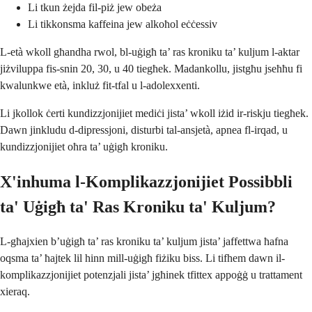
Li tkun żejda fil-piż jew obeża
Li tikkonsma kaffeina jew alkoħol eċċessiv
L-età wkoll għandha rwol, bl-uġigħ ta’ ras kroniku ta’ kuljum l-aktar
jiżviluppa fis-snin 20, 30, u 40 tiegħek. Madankollu, jistgħu jseħħu fi
kwalunkwe età, inkluż fit-tfal u l-adolexxenti.
Li jkollok ċerti kundizzjonijiet mediċi jista’ wkoll iżid ir-riskju tiegħek.
Dawn jinkludu d-dipressjoni, disturbi tal-ansjetà, apnea fl-irqad, u
kundizzjonijiet oħra ta’ uġigħ kroniku.
X'inhuma l-Komplikazzjonijiet Possibbli
ta' Uġigħ ta' Ras Kroniku ta' Kuljum?
L-għajxien b’uġigħ ta’ ras kroniku ta’ kuljum jista’ jaffettwa ħafna
oqsma ta’ ħajtek lil hinn mill-uġigħ fiżiku biss. Li tifhem dawn il-
komplikazzjonijiet potenzjali jista’ jgħinek tfittex appoġġ u trattament
xieraq.