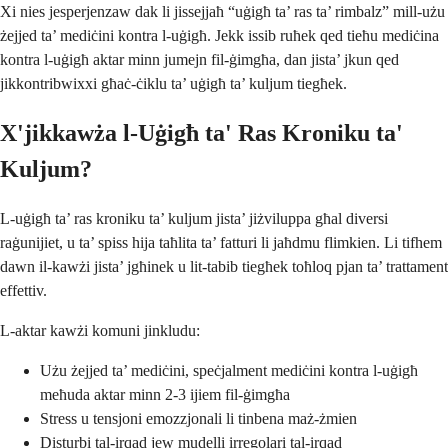
Xi nies jesperjenzaw dak li jissejjaħ “uġigħ ta’ ras ta’ rimbalz” mill-użu
żejjed ta’ mediċini kontra l-uġigħ. Jekk issib ruħek qed tieħu mediċina
kontra l-uġigħ aktar minn jumejn fil-ġimgħa, dan jista’ jkun qed
jikkontribwixxi għaċ-ċiklu ta’ uġigħ ta’ kuljum tiegħek.
X'jikkawża l-Uġigħ ta' Ras Kroniku ta'
Kuljum?
L-uġigħ ta’ ras kroniku ta’ kuljum jista’ jiżviluppa għal diversi
raġunijiet, u ta’ spiss hija taħlita ta’ fatturi li jaħdmu flimkien. Li tifhem
dawn il-kawżi jista’ jgħinek u lit-tabib tiegħek toħloq pjan ta’ trattament
effettiv.
L-aktar kawżi komuni jinkludu:
Użu żejjed ta’ mediċini, speċjalment mediċini kontra l-uġigħ
meħuda aktar minn 2-3 ijiem fil-ġimgħa
Stress u tensjoni emozzjonali li tinbena maż-żmien
Disturbi tal-irqad jew mudelli irregolari tal-irqad