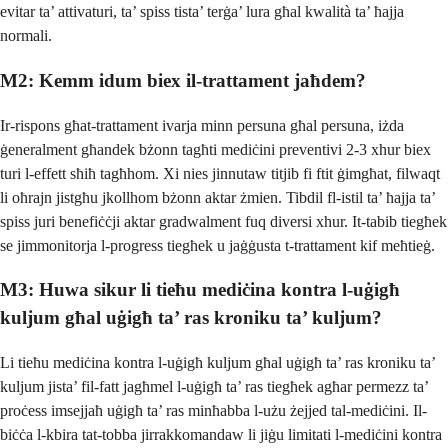
evitar ta’ attivaturi, ta’ spiss tista’ terġa’ lura għal kwalità ta’ ħajja
normali.
M2: Kemm idum biex il-trattament jaħdem?
Ir-rispons għat-trattament ivarja minn persuna għal persuna, iżda
ġeneralment għandek bżonn tagħti mediċini preventivi 2-3 xhur biex
turi l-effett sħiħ tagħhom. Xi nies jinnutaw titjib fi ftit ġimgħat, filwaqt
li oħrajn jistgħu jkollhom bżonn aktar żmien. Tibdil fl-istil ta’ ħajja ta’
spiss juri benefiċċji aktar gradwalment fuq diversi xhur. It-tabib tiegħek
se jimmonitorja l-progress tiegħek u jaġġusta t-trattament kif meħtieġ.
M3: Huwa sikur li tieħu mediċina kontra l-uġigħ
kuljum għal uġigħ ta’ ras kroniku ta’ kuljum?
Li tieħu mediċina kontra l-uġigħ kuljum għal uġigħ ta’ ras kroniku ta’
kuljum jista’ fil-fatt jagħmel l-uġigħ ta’ ras tiegħek agħar permezz ta’
proċess imsejjaħ uġigħ ta’ ras minħabba l-użu żejjed tal-mediċini. Il-
biċċa l-kbira tat-tobba jirrakkomandaw li jiġu limitati l-mediċini kontra