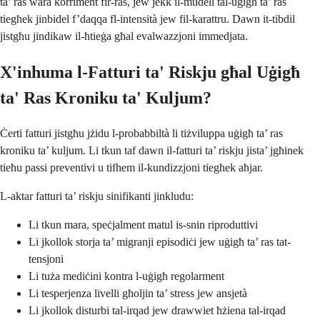
ta’ ras wara korriment fir-ras, jew jekk il-mudell tal-uġigħ ta’ ras
tiegħek jinbidel f’daqqa fl-intensità jew fil-karattru. Dawn it-tibdil
jistgħu jindikaw il-ħtieġa għal evalwazzjoni immedjata.
X'inhuma l-Fatturi ta' Riskju għal Uġigħ
ta' Ras Kroniku ta' Kuljum?
Ċerti fatturi jistgħu jżidu l-probabbiltà li tiżviluppa uġigħ ta’ ras
kroniku ta’ kuljum. Li tkun taf dawn il-fatturi ta’ riskju jista’ jgħinek
tieħu passi preventivi u tifhem il-kundizzjoni tiegħek aħjar.
L-aktar fatturi ta’ riskju sinifikanti jinkludu:
Li tkun mara, speċjalment matul is-snin riproduttivi
Li jkollok storja ta’ migranji episodiċi jew uġigħ ta’ ras tat-
tensjoni
Li tuża mediċini kontra l-uġigħ regolarment
Li tesperjenza livelli għoljin ta’ stress jew ansjetà
Li jkollok disturbi tal-irqad jew drawwiet ħżiena tal-irqad