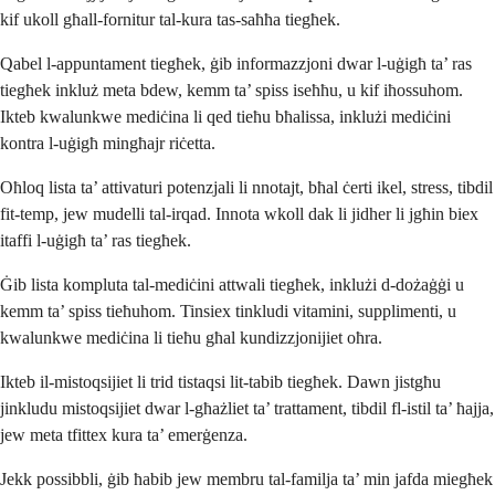
kif ukoll għall-fornitur tal-kura tas-saħħa tiegħek.
Qabel l-appuntament tiegħek, ġib informazzjoni dwar l-uġigħ ta’ ras
tiegħek inkluż meta bdew, kemm ta’ spiss iseħħu, u kif iħossuhom.
Ikteb kwalunkwe mediċina li qed tieħu bħalissa, inklużi mediċini
kontra l-uġigħ mingħajr riċetta.
Oħloq lista ta’ attivaturi potenzjali li nnotajt, bħal ċerti ikel, stress, tibdil
fit-temp, jew mudelli tal-irqad. Innota wkoll dak li jidher li jgħin biex
itaffi l-uġigħ ta’ ras tiegħek.
Ġib lista kompluta tal-mediċini attwali tiegħek, inklużi d-dożaġġi u
kemm ta’ spiss tieħuhom. Tinsiex tinkludi vitamini, supplimenti, u
kwalunkwe mediċina li tieħu għal kundizzjonijiet oħra.
Ikteb il-mistoqsijiet li trid tistaqsi lit-tabib tiegħek. Dawn jistgħu
jinkludu mistoqsijiet dwar l-għażliet ta’ trattament, tibdil fl-istil ta’ ħajja,
jew meta tfittex kura ta’ emerġenza.
Jekk possibbli, ġib ħabib jew membru tal-familja ta’ min jafda miegħek