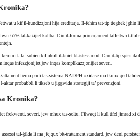
 Kronika?
wat u kif il-kundizzjoni hija ereditarja. Il-fehim tat-tip tiegħek jgħin l
r 65% tal-każijiet kollha. Din il-forma primarjament taffettwa t-tfal s
entejn.
 kemm it-tfal subien kif ukoll il-bniet bl-istess mod. Dan it-tip spiss ikol
om inqas infezzjonijiet jew inqas komplikazzjonijiet severi.
eżattament liema parti tas-sistema NADPH oxidase ma tkunx qed taħdem se
 l-aktar probabbli li tikseb u jiggwida strateġiji ta’ prevenzjoni.
sa Kronika?
iet frekwenti, severi, jew mhux tas-soltu. Filwaqt li kull tifel jimrad xi
ssessi tal-ġilda li ma jfejqux bit-trattament standard, jew deni persist