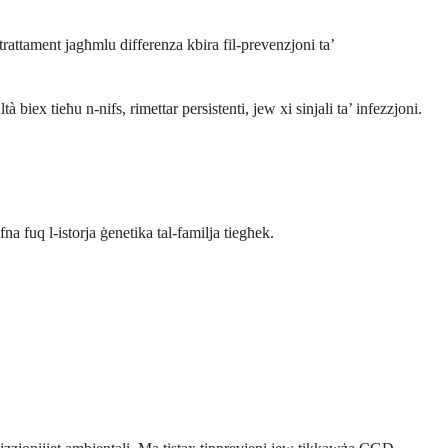
trattament jagħmlu differenza kbira fil-prevenzjoni ta’
iex tieħu n-nifs, rimettar persistenti, jew xi sinjali ta’ infezzjoni.
na fuq l-istorja ġenetika tal-familja tiegħek.