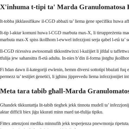
X'inhuma t-tipi ta' Marda Granulomatosa
It-tobba jikklassifikaw il-CGD abbażi ta’ liema ġene speċifiku huwa affett
It-tip l-aktar komuni huwa l-CGD marbuta max-X, li tirrappreżenta madwa
marbuta max-X spiss ikollhom l-ewwel infezzjoni serja qabel l-età ta’ s
Il-CGD riċessiva awtosomali tikkostitwixxi l-każijiet li jifdal u taffettwa
tfulija jew saħansitra fl-età adulta. In-nies b’din il-forma jistgħu jkollh
Fi ħdan dawn il-kategoriji ewlenin, hemm diversi sottotipi bbażati fuq 
permezz ta’ testijiet ġenetiċi, li jgħinu jipprevedu liema infezzjonijiet int
Meta tara tabib għall-Marda Granulomato
Għandek tikkuntattja lit-tabib tiegħek jekk tinnota mudell ta’ infezzjonij
aktar diffiċli biex jiġu kkurati minn mard tat-tfulija tipiku.
Fittex attenzjoni medika minnufih jekk tesperjenza pnewmonja ripetuta, a