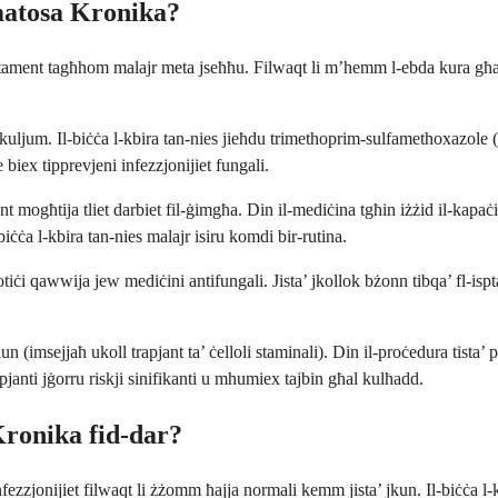
matosa Kronika?
rattament tagħhom malajr meta jseħħu. Filwaqt li m’hemm l-ebda kura għall-
 kuljum. Il-biċċa l-kbira tan-nies jieħdu trimethoprim-sulfamethoxazole 
 biex tipprevjeni infezzjonijiet fungali.
 mogħtija tliet darbiet fil-ġimgħa. Din il-mediċina tgħin iżżid il-kapaċit
l-biċċa l-kbira tan-nies malajr isiru komdi bir-rutina.
tiċi qawwija jew mediċini antifungali. Jista’ jkollok bżonn tibqa’ fl-ispt
n (imsejjaħ ukoll trapjant ta’ ċelloli staminali). Din il-proċedura tista’ 
janti jġorru riskji sinifikanti u mhumiex tajbin għal kulħadd.
ronika fid-dar?
 infezzjonijiet filwaqt li żżomm ħajja normali kemm jista’ jkun. Il-biċċa 