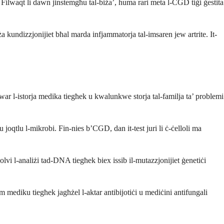
. Filwaqt li dawn jinstemgħu tal-biża’, huma rari meta l-CGD tiġi ġestita
 kundizzjonijiet bħal marda infjammatorja tal-imsaren jew artrite. It-
 dwar l-istorja medika tiegħek u kwalunkwe storja tal-familja ta’ problemi
oqtlu l-mikrobi. Fin-nies b’CGD, dan it-test juri li ċ-ċelloli ma
olvi l-analiżi tad-DNA tiegħek biex issib il-mutazzjonijiet ġenetiċi
im mediku tiegħek jagħżel l-aktar antibijotiċi u mediċini antifungali