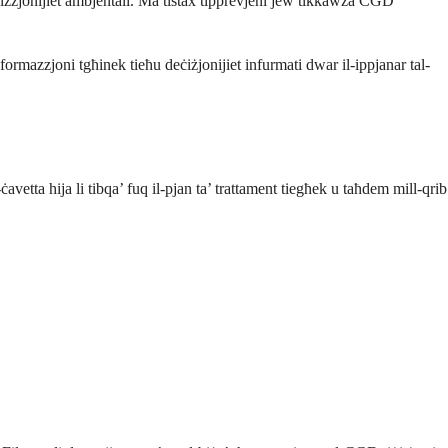
ożizzjonijiet ambjentali. Ma tistax tipprevjeni jew tikkawża CGD
nformazzjoni tgħinek tieħu deċiżjonijiet infurmati dwar il-ippjanar tal-
avetta hija li tibqa’ fuq il-pjan ta’ trattament tiegħek u taħdem mill-qrib