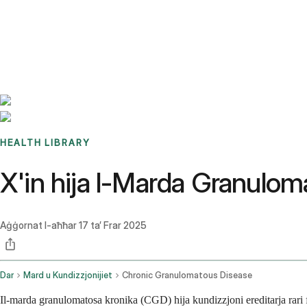
Benchmarks
Stories
FAQ
Sign up / Log in
HEALTH LIBRARY
X'in hija l-Marda Granulom
Aġġornat l-aħħar
17 ta’ Frar 2025
Dar
Mard u Kundizzjonijiet
Chronic Granulomatous Disease
Il-marda granulomatosa kronika (CGD) hija kundizzjoni ereditarja rari fej