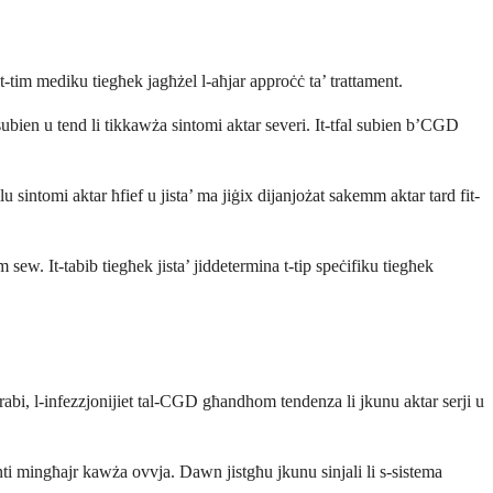
it-tim mediku tiegħek jagħżel l-aħjar approċċ ta’ trattament.
ubien u tend li tikkawża sintomi aktar severi. It-tfal subien b’CGD
lu sintomi aktar ħfief u jista’ ma jiġix dijanjożat sakemm aktar tard fit-
w. It-tabib tiegħek jista’ jiddetermina t-tip speċifiku tiegħek
 drabi, l-infezzjonijiet tal-CGD għandhom tendenza li jkunu aktar serji u
enti mingħajr kawża ovvja. Dawn jistgħu jkunu sinjali li s-sistema