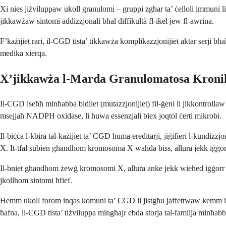
Xi nies jiżviluppaw ukoll granulomi – gruppi żgħar ta’ ċelloli immuni li
jikkawżaw sintomi addizzjonali bħal diffikultà fl-ikel jew fl-awrina.
F’każijiet rari, il-CGD tista’ tikkawża komplikazzjonijiet aktar serji b
medika xierqa.
X’jikkawża l-Marda Granulomatosa Kroni
Il-CGD iseħħ minħabba bidliet (mutazzjonijiet) fil-ġeni li jikkontrolla
msejjaħ NADPH oxidase, li huwa essenzjali biex joqtol ċerti mikrobi.
Il-biċċa l-kbira tal-każijiet ta’ CGD huma ereditarji, jiġifieri l-kundizzjo
X. It-tfal subien għandhom kromosoma X waħda biss, allura jekk iġġo
Il-bniet għandhom żewġ kromosomi X, allura anke jekk wieħed iġġorr il-mu
jkollhom sintomi ħfief.
Hemm ukoll forom inqas komuni ta’ CGD li jistgħu jaffettwaw kemm it-tf
ħafna, il-CGD tista’ tiżviluppa mingħajr ebda storja tal-familja minħabb