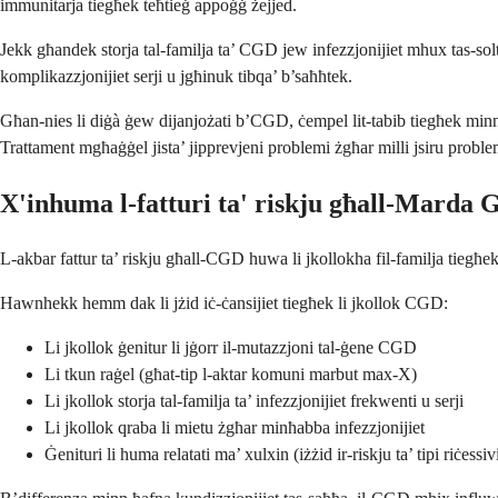
immunitarja tiegħek teħtieġ appoġġ żejjed.
Jekk għandek storja tal-familja ta’ CGD jew infezzjonijiet mhux tas-soltu
komplikazzjonijiet serji u jgħinuk tibqa’ b’saħħtek.
Għan-nies li diġà ġew dijanjożati b’CGD, ċempel lit-tabib tiegħek minnufi
Trattament mgħaġġel jista’ jipprevjeni problemi żgħar milli jsiru proble
X'inhuma l-fatturi ta' riskju għall-Marda
L-akbar fattur ta’ riskju għall-CGD huwa li jkollokha fil-familja tiegħek. 
Hawnhekk hemm dak li jżid iċ-ċansijiet tiegħek li jkollok CGD:
Li jkollok ġenitur li jġorr il-mutazzjoni tal-ġene CGD
Li tkun raġel (għat-tip l-aktar komuni marbut max-X)
Li jkollok storja tal-familja ta’ infezzjonijiet frekwenti u serji
Li jkollok qraba li mietu żgħar minħabba infezzjonijiet
Ġenituri li huma relatati ma’ xulxin (iżżid ir-riskju ta’ tipi riċess