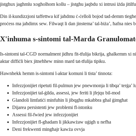
jistgħux jagħmlu xogħolhom kollu – jistgħu jaqbdu xi intrusi iżda jitilfu o
Din il-kundizzjoni taffettwa kif jaħdmu ċ-ċelloli bojod tad-demm tiegħe
proċess ma jaħdimx sew. Filwaqt li dan jinstema’ tal-biża’, ħafna nies 
X'inhuma s-sintomi tal-Marda Granulomat
Is-sintomi tal-CGD normalment jidhru fit-tfulija bikrija, għalkemm xi nie
aktar diffiċli biex jitneħħew minn mard tat-tfulija tipiku.
Hawnhekk hemm is-sintomi l-aktar komuni li tista’ tinnota:
Infezzjonijiet ripetuti fil-pulmun jew pnewmonja li tibqa’ terġa’ l
Infezzjonijiet tal-ġilda, assessi, jew feriti li jfejqu bil-mod
Glandoli limfatiċi minfuħin li jibqgħu mkabbra għal ġimgħat
Dijarea persistenti jew problemi fl-istonku
Assessi fil-fwied jew infezzjonijiet
Infezzjonijiet fl-għadam li jikkawżaw uġigħ u nefħa
Deni frekwenti mingħajr kawża ovvja