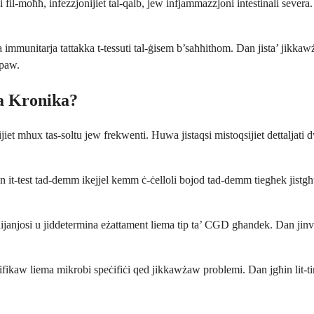
 fil-moħħ, infezzjonijiet tal-qalb, jew infjammazzjoni intestinali severa
munitarja tattakka t-tessuti tal-ġisem b’saħħithom. Dan jista’ jikkawża
ppaw.
sa Kronika?
ijiet mhux tas-soltu jew frekwenti. Huwa jistaqsi mistoqsijiet dettaljati
it-test tad-demm ikejjel kemm ċ-ċelloli bojod tad-demm tiegħek jistgħu j
d-dijanjosi u jiddetermina eżattament liema tip ta’ CGD għandek. Dan jinv
dentifikaw liema mikrobi speċifiċi qed jikkawżaw problemi. Dan jgħin lit-t