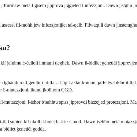
 jiffurmaw meta l-ġisem jipprova jiġġieled l-infezzjoni. Dawn jistgħu jim
ħal assessi fil-moħħ jew infezzjonijiet tal-qalb. Filwaqt li dawn jinste
ka?
w kif jaħdmu ċ-ċelloli immuni tiegħek. Dawn il-bidliet ġenetiċi jipprevj
ni tgħaddi mill-ġenituri lit-tfal. It-tip l-aktar komuni jaffettwa iktar it-
rr il-mutazzjoni, ikunu jkollhom CGD.
tazzjoni, l-ieħor b’saħħtu spiss jipprovdi biżżejjed protezzjoni. Madank
al subien kif ukoll il-bniet bl-istess mod. Dawn iseħħu meta mutazzjoni
a bidliet ġenetiċi ġodda.