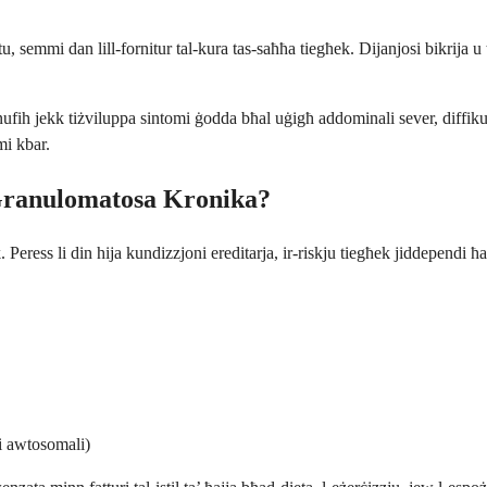
, semmi dan lill-fornitur tal-kura tas-saħħa tiegħek. Dijanjosi bikrija u 
h jekk tiżviluppa sintomi ġodda bħal uġigħ addominali sever, diffikultà b
mi kbar.
 Granulomatosa Kronika?
Peress li din hija kundizzjoni ereditarja, ir-riskju tiegħek jiddependi ħaf
ivi awtosomali)