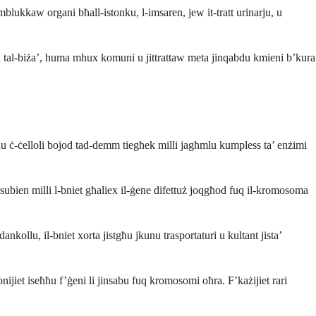
blukkaw organi bħall-istonku, l-imsaren, jew it-tratt urinarju, u
mgħu tal-biża’, huma mhux komuni u jittrattaw meta jinqabdu kmieni b’kura
enu ċ-ċelloli bojod tad-demm tiegħek milli jagħmlu kumpless ta’ enżimi
tfal subien milli l-bniet għaliex il-ġene difettuż joqgħod fuq il-kromosoma
ollu, il-bniet xorta jistgħu jkunu trasportaturi u kultant jista’
jiet iseħħu f’ġeni li jinsabu fuq kromosomi oħra. F’każijiet rari