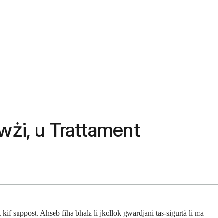
wżi, u Trattament
 kif suppost. Aħseb fiha bħala li jkollok gwardjani tas-sigurtà li ma