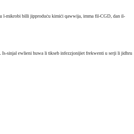
lu l-mikrobi billi jipproduċu kimiċi qawwija, imma fil-CGD, dan il-
-sinjal ewlieni huwa li tikseb infezzjonijiet frekwenti u serji li jidhru