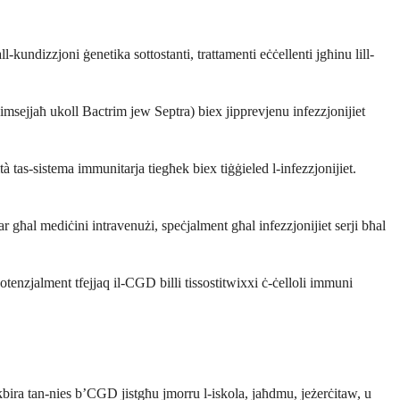
kundizzjoni ġenetika sottostanti, trattamenti eċċellenti jgħinu lill-
(imsejjaħ ukoll Bactrim jew Septra) biex jipprevjenu infezzjonijiet
à tas-sistema immunitarja tiegħek biex tiġġieled l-infezzjonijiet.
ar għal mediċini intravenużi, speċjalment għal infezzjonijiet serji bħal
potenzjalment tfejjaq il-CGD billi tissostitwixxi ċ-ċelloli immuni
l-kbira tan-nies b’CGD jistgħu jmorru l-iskola, jaħdmu, jeżerċitaw, u