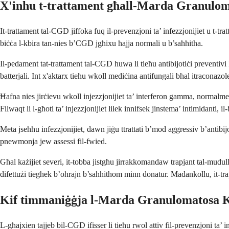
X'inhu t-trattament għall-Marda Granulo
It-trattament tal-CGD jiffoka fuq il-prevenzjoni ta’ infezzjonijiet u t-t
biċċa l-kbira tan-nies b’CGD jgħixu ħajja normali u b’saħħitha.
Il-pedament tat-trattament tal-CGD huwa li tieħu antibijotiċi preventivi
batterjali. Int x'aktarx tieħu wkoll mediċina antifungali bħal itraconazole
Ħafna nies jirċievu wkoll injezzjonijiet ta’ interferon gamma, normalment
Filwaqt li l-għoti ta’ injezzjonijiet lilek innifsek jinstema’ intimidanti, i
Meta jseħħu infezzjonijiet, dawn jiġu ttrattati b’mod aggressiv b’antibijo
pnewmonja jew assessi fil-fwied.
Għal każijiet severi, it-tobba jistgħu jirrakkomandaw trapjant tal-mudullu
difettużi tiegħek b’oħrajn b’saħħithom minn donatur. Madankollu, it-trap
Kif timmaniġġja l-Marda Granulomatosa K
L-għajxien tajjeb bil-CGD ifisser li tieħu rwol attiv fil-prevenzjoni ta’