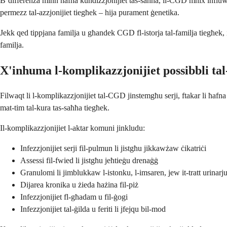
B’differenza minn ħafna kundizzjonijiet tas-saħħa, il-CGD mhix influwenz
permezz tal-azzjonijiet tiegħek – hija purament ġenetika.
Jekk qed tippjana familja u għandek CGD fl-istorja tal-familja tiegħek, il
familja.
X'inhuma l-komplikazzjonijiet possibbli 
Filwaqt li l-komplikazzjonijiet tal-CGD jinstemgħu serji, ftakar li ħafna 
mat-tim tal-kura tas-saħħa tiegħek.
Il-komplikazzjonijiet l-aktar komuni jinkludu:
Infezzjonijiet serji fil-pulmun li jistgħu jikkawżaw ċikatriċi
Assessi fil-fwied li jistgħu jeħtieġu drenaġġ
Granulomi li jimblukkaw l-istonku, l-imsaren, jew it-tratt urinarj
Dijarea kronika u żieda ħażina fil-piż
Infezzjonijiet fl-għadam u fil-ġogi
Infezzjonijiet tal-ġilda u feriti li jfejqu bil-mod