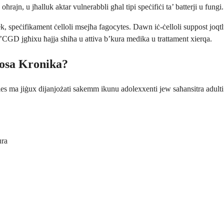
ħrajn, u jħalluk aktar vulnerabbli għal tipi speċifiċi ta’ batterji u fungi.
k, speċifikament ċelloli msejħa fagocytes. Dawn iċ-ċelloli suppost joqt
b’CGD jgħixu ħajja sħiħa u attiva b’kura medika u trattament xierqa.
osa Kronika?
s ma jiġux dijanjożati sakemm ikunu adolexxenti jew saħansitra adulti. Is
ura