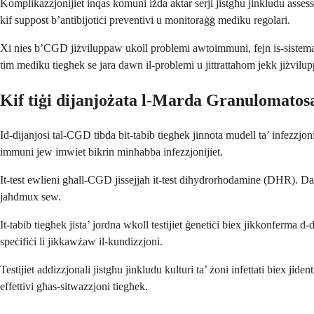
Komplikazzjonijiet inqas komuni iżda aktar serji jistgħu jinkludu assessi
kif suppost b’antibijotiċi preventivi u monitoraġġ mediku regolari.
Xi nies b’CGD jiżviluppaw ukoll problemi awtoimmuni, fejn is-sistema im
tim mediku tiegħek se jara dawn il-problemi u jittrattahom jekk jiżvilu
Kif tiġi dijanjożata l-Marda Granulomato
Id-dijanjosi tal-CGD tibda bit-tabib tiegħek jinnota mudell ta’ infezzjon
immuni jew imwiet bikrin minħabba infezzjonijiet.
It-test ewlieni għall-CGD jissejjaħ it-test dihydrorhodamine (DHR). Dan 
jaħdmux sew.
It-tabib tiegħek jista’ jordna wkoll testijiet ġenetiċi biex jikkonferma 
speċifiċi li jikkawżaw il-kundizzjoni.
Testijiet addizzjonali jistgħu jinkludu kulturi ta’ żoni infettati biex ji
effettivi għas-sitwazzjoni tiegħek.