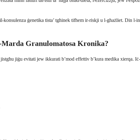
ata minn fatturi tal-istil ta’ ħajja bħad-dieta, l-eżerċizzju, jew l-esp
-konsulenza ġenetika tista’ tgħinek tifhem ir-riskji u l-għażliet. Din l-i
tal-Marda Granulomatosa Kronika?
jistgħu jiġu evitati jew ikkurati b’mod effettiv b’kura medika xierqa. Iċ-ċ
u