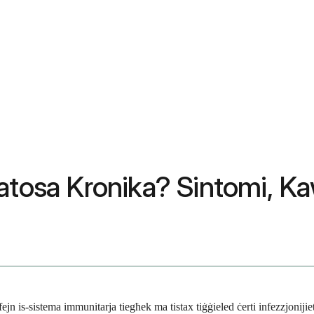
atosa Kronika? Sintomi, Ka
n is-sistema immunitarja tiegħek ma tistax tiġġieled ċerti infezzjonijiet