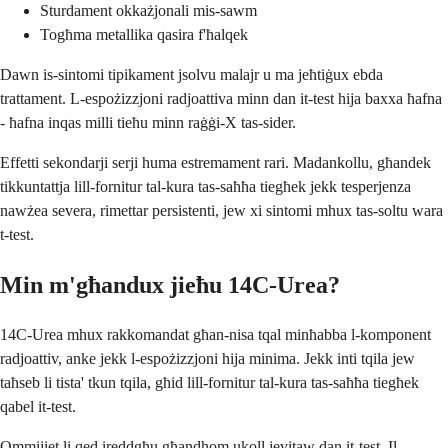
Sturdament okkażjonali mis-sawm
Togħma metallika qasira f'ħalqek
Dawn is-sintomi tipikament jsolvu malajr u ma jeħtiġux ebda
trattament. L-espożizzjoni radjoattiva minn dan it-test hija baxxa ħafna
- ħafna inqas milli tieħu minn raġġi-X tas-sider.
Effetti sekondarji serji huma estremament rari. Madankollu, għandek
tikkuntattja lill-fornitur tal-kura tas-saħħa tiegħek jekk tesperjenza
nawżea severa, rimettar persistenti, jew xi sintomi mhux tas-soltu wara
t-test.
Min m'għandux jieħu 14C-Urea?
14C-Urea mhux rakkomandat għan-nisa tqal minħabba l-komponent
radjoattiv, anke jekk l-espożizzjoni hija minima. Jekk inti tqila jew
taħseb li tista' tkun tqila, għid lill-fornitur tal-kura tas-saħħa tiegħek
qabel it-test.
Ommijiet li qed ireddgħu għandhom ukoll jevitaw dan it-test. Il-