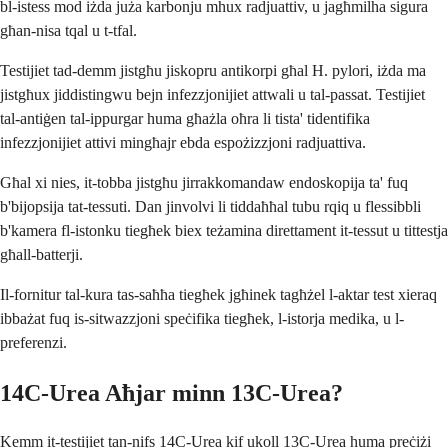
bl-istess mod iżda juża karbonju mhux radjuattiv, u jagħmilha sigura
għan-nisa tqal u t-tfal.
Testijiet tad-demm jistgħu jiskopru antikorpi għal H. pylori, iżda ma
jistgħux jiddistingwu bejn infezzjonijiet attwali u tal-passat. Testijiet
tal-antiġen tal-ippurgar huma għażla oħra li tista' tidentifika
infezzjonijiet attivi mingħajr ebda espożizzjoni radjuattiva.
Għal xi nies, it-tobba jistgħu jirrakkomandaw endoskopija ta' fuq
b'bijopsija tat-tessuti. Dan jinvolvi li tiddaħħal tubu rqiq u flessibbli
b'kamera fl-istonku tiegħek biex teżamina direttament it-tessut u tittestja
għall-batterji.
Il-fornitur tal-kura tas-saħħa tiegħek jgħinek tagħżel l-aktar test xieraq
ibbażat fuq is-sitwazzjoni speċifika tiegħek, l-istorja medika, u l-
preferenzi.
14C-Urea Aħjar minn 13C-Urea?
Kemm it-testijiet tan-nifs 14C-Urea kif ukoll 13C-Urea huma preċiżi