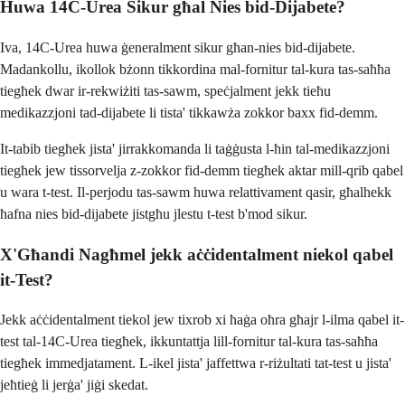
Huwa 14C-Urea Sikur għal Nies bid-Dijabete?
Iva, 14C-Urea huwa ġeneralment sikur għan-nies bid-dijabete.
Madankollu, ikollok bżonn tikkordina mal-fornitur tal-kura tas-saħħa
tiegħek dwar ir-rekwiżiti tas-sawm, speċjalment jekk tieħu
medikazzjoni tad-dijabete li tista' tikkawża zokkor baxx fid-demm.
It-tabib tiegħek jista' jirrakkomanda li taġġusta l-ħin tal-medikazzjoni
tiegħek jew tissorvelja z-zokkor fid-demm tiegħek aktar mill-qrib qabel
u wara t-test. Il-perjodu tas-sawm huwa relattivament qasir, għalhekk
ħafna nies bid-dijabete jistgħu jlestu t-test b'mod sikur.
X'Għandi Nagħmel jekk aċċidentalment niekol qabel
it-Test?
Jekk aċċidentalment tiekol jew tixrob xi ħaġa oħra għajr l-ilma qabel it-
test tal-14C-Urea tiegħek, ikkuntattja lill-fornitur tal-kura tas-saħħa
tiegħek immedjatament. L-ikel jista' jaffettwa r-riżultati tat-test u jista'
jeħtieġ li jerġa' jiġi skedat.