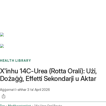
Benchmarks
Stories
FAQ
Sign up / Log in
HEALTH LIBRARY
X'inhu 14C-Urea (Rotta Orali): Użi,
Dożaġġ, Effetti Sekondarji u Aktar
Aġġornat l-aħħar
3 ta’ April 2026
Dar
Medikazzjonijiet
14c Urea Oral Route