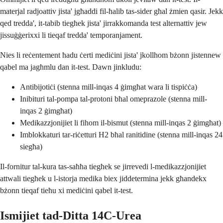
materjal radjoattiv jista' jgħaddi fil-ħalib tas-sider għal żmien qasir. Jekk
qed tredda', it-tabib tiegħek jista' jirrakkomanda test alternattiv jew
jissuġġerixxi li tieqaf tredda' temporanjament.
Nies li reċentement ħadu ċerti mediċini jista' jkollhom bżonn jistennew
qabel ma jagħmlu dan it-test. Dawn jinkludu:
Antibijotiċi (stenna mill-inqas 4 ġimgħat wara li tispiċċa)
Inibituri tal-pompa tal-protoni bħal omeprazole (stenna mill-
inqas 2 ġimgħat)
Medikazzjonijiet li fihom il-bismut (stenna mill-inqas 2 ġimgħat)
Imblokkaturi tar-riċetturi H2 bħal ranitidine (stenna mill-inqas 24
siegħa)
Il-fornitur tal-kura tas-saħħa tiegħek se jirrevedi l-medikazzjonijiet
attwali tiegħek u l-istorja medika biex jiddetermina jekk għandekx
bżonn tieqaf tieħu xi mediċini qabel it-test.
Ismijiet tad-Ditta 14C-Urea