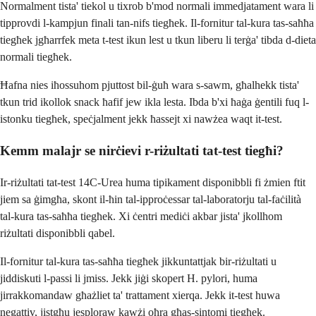
Normalment tista' tiekol u tixrob b'mod normali immedjatament wara li
tipprovdi l-kampjun finali tan-nifs tiegħek. Il-fornitur tal-kura tas-saħħa
tiegħek jgħarrfek meta t-test ikun lest u tkun liberu li terġa' tibda d-dieta
normali tiegħek.
Ħafna nies iħossuhom pjuttost bil-ġuħ wara s-sawm, għalhekk tista'
tkun trid ikollok snack ħafif jew ikla lesta. Ibda b'xi ħaġa ġentili fuq l-
istonku tiegħek, speċjalment jekk ħassejt xi nawżea waqt it-test.
Kemm malajr se nirċievi r-riżultati tat-test tiegħi?
Ir-riżultati tat-test 14C-Urea huma tipikament disponibbli fi żmien ftit
jiem sa ġimgħa, skont il-ħin tal-ipproċessar tal-laboratorju tal-faċilità
tal-kura tas-saħħa tiegħek. Xi ċentri mediċi akbar jista' jkollhom
riżultati disponibbli qabel.
Il-fornitur tal-kura tas-saħħa tiegħek jikkuntattjak bir-riżultati u
jiddiskuti l-passi li jmiss. Jekk jiġi skopert H. pylori, huma
jirrakkomandaw għażliet ta' trattament xierqa. Jekk it-test huwa
negattiv, jistgħu jesploraw kawżi oħra għas-sintomi tiegħek.