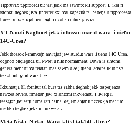
Tippruvax tipproċedi bit-test jekk ma sawmtx kif suppost. L-ikel fl-
istonku tiegħek jista' jinterferixxi mal-kapaċità tal-batterja li tipproċessa
l-urea, u potenzjalment tagħti riżultati mhux preċiżi.
X'Għandi Nagħmel jekk inħossni marid wara li nieħu
14C-Urea?
Jekk tħossok kemmxejn nawżjuż jew sturdut wara li tieħu 14C-Urea,
oqgħod bilqiegħda bil-kwiet u nifs normalment. Dawn is-sintomi
ġeneralment huma relatati mas-sawm u se jitjiebu ladarba tkun tista'
tiekol mill-ġdid wara t-test.
Ikkuntattja lill-fornitur tal-kura tas-saħħa tiegħek jekk tesperjenza
nawżea severa, rimettar, jew xi sintomi inkwetanti. Filwaqt li
reazzjonijiet serji huma rari ħafna, dejjem aħjar li tiċċekkja mat-tim
mediku tiegħek jekk int inkwetat.
Meta Nista' Niekol Wara t-Test tal-14C-Urea?