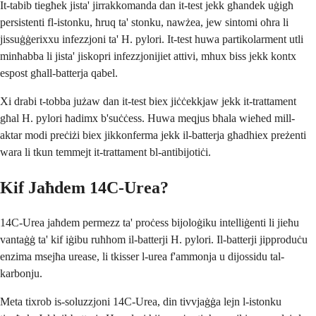
It-tabib tiegħek jista' jirrakkomanda dan it-test jekk għandek uġigħ
persistenti fl-istonku, ħruq ta' stonku, nawżea, jew sintomi oħra li
jissuġġerixxu infezzjoni ta' H. pylori. It-test huwa partikolarment utli
minħabba li jista' jiskopri infezzjonijiet attivi, mhux biss jekk kontx
espost għall-batterja qabel.
Xi drabi t-tobba jużaw dan it-test biex jiċċekkjaw jekk it-trattament
għal H. pylori ħadimx b'suċċess. Huwa meqjus bħala wieħed mill-
aktar modi preċiżi biex jikkonferma jekk il-batterja għadhiex preżenti
wara li tkun temmejt it-trattament bl-antibijotiċi.
Kif Jaħdem 14C-Urea?
14C-Urea jaħdem permezz ta' proċess bijoloġiku intelliġenti li jieħu
vantaġġ ta' kif iġibu ruħhom il-batterji H. pylori. Il-batterji jipproduċu
enzima msejħa urease, li tkisser l-urea f'ammonja u dijossidu tal-
karbonju.
Meta tixrob is-soluzzjoni 14C-Urea, din tivvjaġġa lejn l-istonku