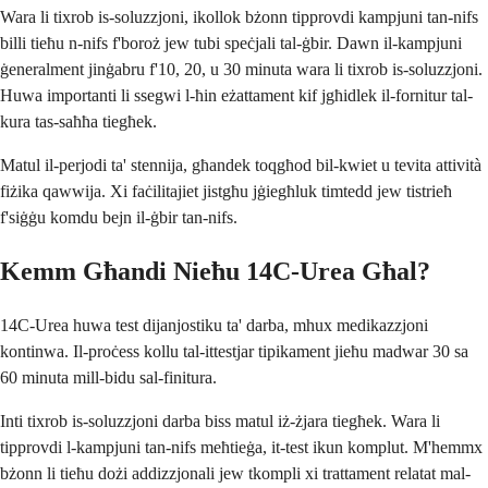
Wara li tixrob is-soluzzjoni, ikollok bżonn tipprovdi kampjuni tan-nifs
billi tieħu n-nifs f'boroż jew tubi speċjali tal-ġbir. Dawn il-kampjuni
ġeneralment jinġabru f'10, 20, u 30 minuta wara li tixrob is-soluzzjoni.
Huwa importanti li ssegwi l-ħin eżattament kif jgħidlek il-fornitur tal-
kura tas-saħħa tiegħek.
Matul il-perjodi ta' stennija, għandek toqgħod bil-kwiet u tevita attività
fiżika qawwija. Xi faċilitajiet jistgħu jġiegħluk timtedd jew tistrieħ
f'siġġu komdu bejn il-ġbir tan-nifs.
Kemm Għandi Nieħu 14C-Urea Għal?
14C-Urea huwa test dijanjostiku ta' darba, mhux medikazzjoni
kontinwa. Il-proċess kollu tal-ittestjar tipikament jieħu madwar 30 sa
60 minuta mill-bidu sal-finitura.
Inti tixrob is-soluzzjoni darba biss matul iż-żjara tiegħek. Wara li
tipprovdi l-kampjuni tan-nifs meħtieġa, it-test ikun komplut. M'hemmx
bżonn li tieħu dożi addizzjonali jew tkompli xi trattament relatat mal-