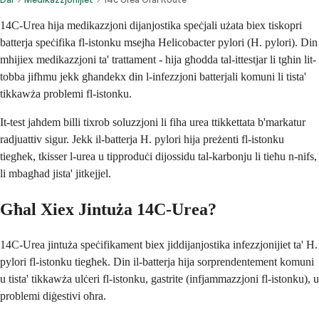
14C-Urea hija medikazzjoni dijanjostika speċjali użata biex tiskopri
batterja speċifika fl-istonku msejħa Helicobacter pylori (H. pylori). Din
mhijiex medikazzjoni ta' trattament - hija għodda tal-ittestjar li tgħin lit-
tobba jifhmu jekk għandekx din l-infezzjoni batterjali komuni li tista'
tikkawża problemi fl-istonku.
It-test jaħdem billi tixrob soluzzjoni li fiha urea ttikkettata b'markatur
radjuattiv sigur. Jekk il-batterja H. pylori hija preżenti fl-istonku
tiegħek, tkisser l-urea u tipproduċi dijossidu tal-karbonju li tieħu n-nifs,
li mbagħad jista' jitkejjel.
Għal Xiex Jintuża 14C-Urea?
14C-Urea jintuża speċifikament biex jiddijanjostika infezzjonijiet ta' H.
pylori fl-istonku tiegħek. Din il-batterja hija sorprendentement komuni
u tista' tikkawża ulċeri fl-istonku, gastrite (infjammazzjoni fl-istonku), u
problemi diġestivi oħra.