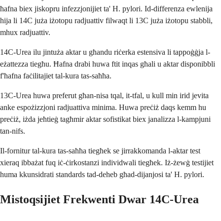
ħafna biex jiskopru infezzjonijiet ta' H. pylori. Id-differenza ewlenija
hija li 14C juża iżotopu radjuattiv filwaqt li 13C juża iżotopu stabbli,
mhux radjuattiv.
14C-Urea ilu jintuża aktar u għandu riċerka estensiva li tappoġġja l-
eżattezza tiegħu. Ħafna drabi huwa ftit inqas għali u aktar disponibbli
f'ħafna faċilitajiet tal-kura tas-saħħa.
13C-Urea huwa preferut għan-nisa tqal, it-tfal, u kull min irid jevita
anke espożizzjoni radjuattiva minima. Huwa preċiż daqs kemm hu
preċiż, iżda jeħtieġ tagħmir aktar sofistikat biex janalizza l-kampjuni
tan-nifs.
Il-fornitur tal-kura tas-saħħa tiegħek se jirrakkomanda l-aktar test
xieraq ibbażat fuq iċ-ċirkostanzi individwali tiegħek. Iż-żewġ testijiet
huma kkunsidrati standards tad-deheb għad-dijanjosi ta' H. pylori.
Mistoqsijiet Frekwenti Dwar 14C-Urea