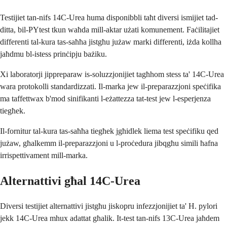
Testijiet tan-nifs 14C-Urea huma disponibbli taħt diversi ismijiet tad-
ditta, bil-PYtest tkun waħda mill-aktar użati komunement. Faċilitajiet
differenti tal-kura tas-saħħa jistgħu jużaw marki differenti, iżda kollha
jaħdmu bl-istess prinċipju bażiku.
Xi laboratorji jippreparaw is-soluzzjonijiet tagħhom stess ta' 14C-Urea
wara protokolli standardizzati. Il-marka jew il-preparazzjoni speċifika
ma taffettwax b'mod sinifikanti l-eżattezza tat-test jew l-esperjenza
tiegħek.
Il-fornitur tal-kura tas-saħħa tiegħek jgħidlek liema test speċifiku qed
jużaw, għalkemm il-preparazzjoni u l-proċedura jibqgħu simili ħafna
irrispettivament mill-marka.
Alternattivi għal 14C-Urea
Diversi testijiet alternattivi jistgħu jiskopru infezzjonijiet ta' H. pylori
jekk 14C-Urea mhux adattat għalik. It-test tan-nifs 13C-Urea jaħdem