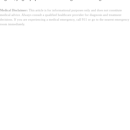
Medical Disclaimer:
This article is for informational purposes only and does not constitute
medical advice. Always consult a qualified healthcare provider for diagnosis and treatment
decisions. If you are experiencing a medical emergency, call 911 or go to the nearest emergency
room immediately.