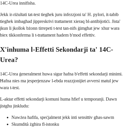
14C-Urea innifisha.
Jekk ir-riżultati tat-test tiegħek juru infezzjoni ta' H. pylori, it-tabib
tiegħek imbagħad jippreskrivi trattament xieraq bl-antibijotiċi. Jista'
jkun li jkollok bżonn tirrepeti t-test tan-nifs ġimgħat jew xhur wara
biex tikkonferma li t-trattament ħadem b'mod effettiv.
X'inhuma l-Effetti Sekondarji ta' 14C-
Urea?
14C-Urea ġeneralment huwa sigur ħafna b'effetti sekondarji minimi.
Ħafna nies ma jesperjenzaw l-ebda reazzjonijiet avversi matul jew
wara t-test.
L-aktar effetti sekondarji komuni huma ħfief u temporanji. Dawn
jistgħu jinkludu:
Nawżea ħafifa, speċjalment jekk inti sensittiv għas-sawm
Skumdità żgħira fl-istonku