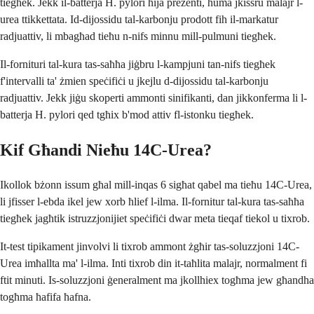
tiegħek. Jekk il-batterja H. pylori hija preżenti, huma jkissru malajr l-
urea ttikkettata. Id-dijossidu tal-karbonju prodott fih il-markatur
radjuattiv, li mbagħad tieħu n-nifs minnu mill-pulmuni tiegħek.
Il-fornituri tal-kura tas-saħħa jiġbru l-kampjuni tan-nifs tiegħek
f'intervalli ta' żmien speċifiċi u jkejlu d-dijossidu tal-karbonju
radjuattiv. Jekk jiġu skoperti ammonti sinifikanti, dan jikkonferma li l-
batterja H. pylori qed tgħix b'mod attiv fl-istonku tiegħek.
Kif Għandi Nieħu 14C-Urea?
Ikollok bżonn issum għal mill-inqas 6 sigħat qabel ma tieħu 14C-Urea,
li jfisser l-ebda ikel jew xorb ħlief l-ilma. Il-fornitur tal-kura tas-saħħa
tiegħek jagħtik istruzzjonijiet speċifiċi dwar meta tieqaf tiekol u tixrob.
It-test tipikament jinvolvi li tixrob ammont żgħir tas-soluzzjoni 14C-
Urea imħallta ma' l-ilma. Inti tixrob din it-taħlita malajr, normalment fi
ftit minuti. Is-soluzzjoni ġeneralment ma jkollhiex togħma jew għandha
togħma ħafifa ħafna.