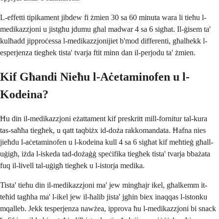
L-effetti tipikament jibdew fi żmien 30 sa 60 minuta wara li tieħu l-
medikazzjoni u jistgħu jdumu għal madwar 4 sa 6 sigħat. Il-ġisem ta'
kulħadd jipproċessa l-medikazzjonijiet b'mod differenti, għalhekk l-
esperjenza tiegħek tista' tvarja ftit minn dan il-perjodu ta' żmien.
Kif Għandi Nieħu l-Aċetaminofen u l-
Kodeina?
Ħu din il-medikazzjoni eżattament kif preskritt mill-fornitur tal-kura
tas-saħħa tiegħek, u qatt taqbiżx id-doża rakkomandata. Ħafna nies
jieħdu l-aċetaminofen u l-kodeina kull 4 sa 6 sigħat kif meħtieġ għall-
uġigħ, iżda l-iskeda tad-dożaġġ speċifika tiegħek tista' tvarja bbażata
fuq il-livell tal-uġigħ tiegħek u l-istorja medika.
Tista' tieħu din il-medikazzjoni ma' jew mingħajr ikel, għalkemm it-
teħid tagħha ma' l-ikel jew il-ħalib jista' jgħin biex inaqqas l-istonku
mqalleb. Jekk tesperjenza nawżea, ipprova ħu l-medikazzjoni bi snack