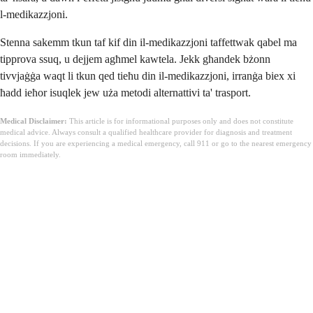
l-medikazzjoni.
Stenna sakemm tkun taf kif din il-medikazzjoni taffettwak qabel ma
tipprova ssuq, u dejjem agħmel kawtela. Jekk għandek bżonn
tivvjaġġa waqt li tkun qed tieħu din il-medikazzjoni, irranġa biex xi
ħadd ieħor isuqlek jew uża metodi alternattivi ta' trasport.
Medical Disclaimer:
This article is for informational purposes only and does not constitute
medical advice. Always consult a qualified healthcare provider for diagnosis and treatment
decisions. If you are experiencing a medical emergency, call 911 or go to the nearest emergency
room immediately.