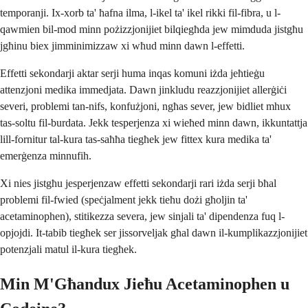
temporanji. Ix-xorb ta' ħafna ilma, l-ikel ta' ikel rikki fil-fibra, u l-
qawmien bil-mod minn pożizzjonijiet bilqiegħda jew mimduda jistgħu
jgħinu biex jimminimizzaw xi wħud minn dawn l-effetti.
Effetti sekondarji aktar serji huma inqas komuni iżda jeħtieġu
attenzjoni medika immedjata. Dawn jinkludu reazzjonijiet allerġiċi
severi, problemi tan-nifs, konfużjoni, ngħas sever, jew bidliet mhux
tas-soltu fil-burdata. Jekk tesperjenza xi wieħed minn dawn, ikkuntattja
lill-fornitur tal-kura tas-saħħa tiegħek jew fittex kura medika ta'
emerġenza minnufih.
Xi nies jistgħu jesperjenzaw effetti sekondarji rari iżda serji bħal
problemi fil-fwied (speċjalment jekk tieħu dożi għoljin ta'
acetaminophen), stitikezza severa, jew sinjali ta' dipendenza fuq l-
opjojdi. It-tabib tiegħek ser jissorveljak għal dawn il-kumplikazzjonijiet
potenzjali matul il-kura tiegħek.
Min M'Għandux Jieħu Acetaminophen u