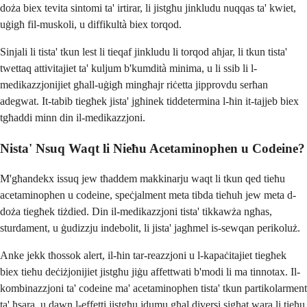
doża biex tevita sintomi ta' irtirar, li jistgħu jinkludu nuqqas ta' kwiet,
uġigħ fil-muskoli, u diffikultà biex torqod.
Sinjali li tista' tkun lest li tieqaf jinkludu li torqod aħjar, li tkun tista'
twettaq attivitajiet ta' kuljum b'kumdità minima, u li ssib li l-
medikazzjonijiet għall-uġigħ mingħajr riċetta jipprovdu serħan
adegwat. It-tabib tiegħek jista' jgħinek tiddetermina l-ħin it-tajjeb biex
tgħaddi minn din il-medikazzjoni.
Nista' Nsuq Waqt li Nieħu Acetaminophen u Codeine?
M'għandekx issuq jew tħaddem makkinarju waqt li tkun qed tieħu
acetaminophen u codeine, speċjalment meta tibda tieħuh jew meta d-
doża tiegħek tiżdied. Din il-medikazzjoni tista' tikkawża ngħas,
sturdament, u ġudizzju indebolit, li jista' jagħmel is-sewqan perikoluż.
Anke jekk tħossok alert, il-ħin tar-reazzjoni u l-kapaċitajiet tiegħek
biex tieħu deċiżjonijiet jistgħu jiġu affettwati b'modi li ma tinnotax. Il-
kombinazzjoni ta' codeine ma' acetaminophen tista' tkun partikolarment
ta' ħsara, u dawn l-effetti jistgħu jdumu għal diversi sigħat wara li tieħu