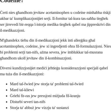
Codeine?
Ċerti nies għandhom jevitaw acetaminophen u codeine minħabba riskji
akbar ta' kumplikazzjonijiet serji. Il-fornitur tal-kura tas-saħħa tiegħek
ser jirrevedi bir-reqqa l-istorja medika tiegħek qabel ma jippreskrivi din
il-medikazzjoni.
M'għandekx tieħu din il-medikazzjoni jekk inti allerġiku għal
acetaminophen, codeine, jew xi ingredjenti oħra fil-formulazzjoni. Nies
bi problemi serji tan-nifs, ażma severa, jew imblukkar tal-musrana
għandhom ukoll jevitaw din il-kombinazzjoni.
Diversi kundizzjonijiet mediċi jeħtieġu konsiderazzjoni speċjali qabel
ma tuża din il-medikazzjoni:
Mard tal-fwied jew storja ta' problemi tal-fwied
Mard tal-kliewi
Ġrieħi fir-ras jew pressjoni miżjuda fil-kranju
Disturbi severi tan-nifs
Storja ta' abbuż jew vizzju ta' sustanzi