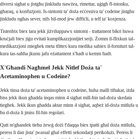
diversi sigħat u jistgħu jinkludu nawżea, rimettar, uġigħ fl-istonku,
għaraq, u konfużjoni. Is-sintomi ta' doża eċċessiva ta' codeine jistgħu
jinkludu ngħas sever, nifs bil-mod jew diffiċli, u telf ta' koxjenza.
Tistenbix biex tara jekk jiżviluppawx sintomi - trattament bikri huwa
kruċjali biex jiġu evitati kumplikazzjonijiet serji. Żomm il-flixkun tal-
medikazzjoni miegħek meta tfittex kura medika sabiex il-fornituri tal-
kura tas-saħħa jkunu jafu eżattament x'ħadt u kemm ħadt.
X'Għandi Nagħmel Jekk Nitlef Doża ta'
Acetaminophen u Codeine?
Jekk tinsa doża ta' acetaminophen u codeine, ħuha malli tiftakar, iżda
biss jekk ikun għadda inqas minn 4 sigħat mill-ħin tad-doża skedata
tiegħek. Jekk ikun għadda aktar minn 4 sigħat, aqbeż id-doża mitlufa u
ħu d-doża li jmiss fil-ħin regolari.
Qatt m'għandek tieħu żewġ dożi f'daqqa biex tpatti għal doża mitlufa,
peress li dan jista' jwassal għal effetti sekondarji perikolużi. Peress li