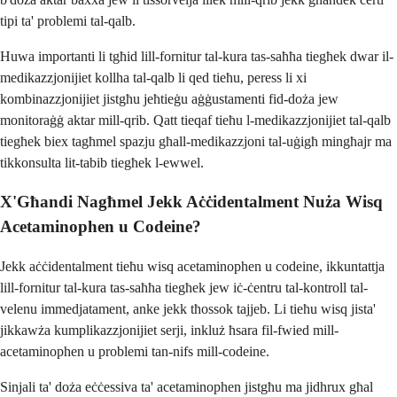
tipi ta' problemi tal-qalb.
Huwa importanti li tgħid lill-fornitur tal-kura tas-saħħa tiegħek dwar il-
medikazzjonijiet kollha tal-qalb li qed tieħu, peress li xi
kombinazzjonijiet jistgħu jeħtieġu aġġustamenti fid-doża jew
monitoraġġ aktar mill-qrib. Qatt tieqaf tieħu l-medikazzjonijiet tal-qalb
tiegħek biex tagħmel spazju għall-medikazzjoni tal-uġigħ mingħajr ma
tikkonsulta lit-tabib tiegħek l-ewwel.
X'Għandi Nagħmel Jekk Aċċidentalment Nuża Wisq
Acetaminophen u Codeine?
Jekk aċċidentalment tieħu wisq acetaminophen u codeine, ikkuntattja
lill-fornitur tal-kura tas-saħħa tiegħek jew iċ-ċentru tal-kontroll tal-
velenu immedjatament, anke jekk tħossok tajjeb. Li tieħu wisq jista'
jikkawża kumplikazzjonijiet serji, inkluż ħsara fil-fwied mill-
acetaminophen u problemi tan-nifs mill-codeine.
Sinjali ta' doża eċċessiva ta' acetaminophen jistgħu ma jidhrux għal