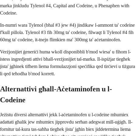
marka jinkludu Tylenol #4, Capital and Codeine, u Phenaphen with
Codeine.
In-numri wara Tylenol (bħal #3 jew #4) jindikaw l-ammont ta' codeine
f'kull pillola. Tylenol #3 fih 30mg ta' codeine, filwaqt li Tylenol #4 fih
60mg ta' codeine, it-tnejn flimkien ma' 300mg ta' aċetaminofen.
Verżjonijiet ġeneriċi huma wkoll disponibbli b'mod wiesa' u fihom l-
istess ingredjenti attivi bħall-verżjonijiet tal-marka. Il-ispiżjar tiegħek
jista' jgħinek tifhem liema formulazzjoni speċifika qed tirċievi u tiżgura
li qed teħodha b'mod korrett.
Alternattivi għall-Aċetaminofen u l-
Codeine
Jeżistu diversi alternattivi jekk l-aċetaminofen u l-codeine mhumiex
adattati għalik jew mhumiex jipprovdu serħan adegwat mill-uġigħ. Il-
fornitur tal-kura tas-saħħa tiegħek jista' jgħin biex jiddetermina liema