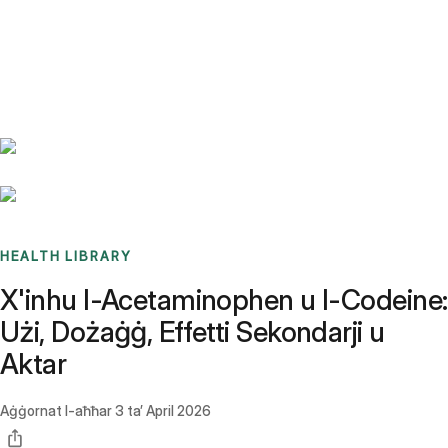
Benchmarks
Stories
FAQ
Sign up / Log in
HEALTH LIBRARY
X'inhu l-Acetaminophen u l-Codeine:
Użi, Dożaġġ, Effetti Sekondarji u
Aktar
Aġġornat l-aħħar
3 ta’ April 2026