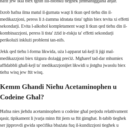
ħafif jew ikla biex tgħin lill-istonku tiegħek jimmaniġġjaha aħjar.
Ixrob ħafna ilma matul il-ġurnata waqt li tkun qed tieħu din il-
medikazzjoni, peress li ż-żamma idratata tista' tgħin biex tevita xi effetti
sekondarji. Evita l-alkoħol kompletament waqt li tkun qed tieħu din il-
kombinazzjoni, peress li tista' żżid ir-riskju ta' effetti sekondarji
perikolużi inklużi problemi tan-nifs.
Jekk qed tieħu l-forma likwida, uża l-apparat tal-kejl li jiġi mal-
medikazzjoni biex tiżgura dożaġġ preċiż. Mgħaref tad-dar mhumiex
affidabbli għall-kejl ta' medikazzjonijiet likwidi u jistgħu jwasslu biex
tieħu wisq jew ftit wisq.
Kemm Għandi Nieħu Acetaminophen u
Codeine Għal?
Ħafna nies jieħdu acetaminophen u codeine għal perjodu relattivament
qasir, tipikament li jvarja minn ftit jiem sa ftit ġimgħat. It-tabib tiegħek
ser jipprovdi gwida speċifika bbażata fuq il-kundizzjoni tiegħek u