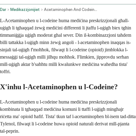
Dar
Medikazzjonijiet
Acetaminophen And Codeine Oral Route
L-Acetaminophen u l-codeine huma mediċina preskrizzjonali għall-
uġigħ li tgħaqqad żewġ mediċini differenti li jtaffu l-uġigħ biex tgħin
timmaniġġja uġigħ moderat għal sever. Din il-kombinazzjoni taħdem
billi tattakka l-uġigħ minn żewġ angoli - l-acetaminophen inaqqas is-
sinjali tal-uġigħ f'moħħok, filwaqt li l-codeine (opioid) jimblokka l-
messaġġi tal-uġigħ milli jilħqu moħħok. Flimkien, jipprovdu serħan
mill-uġigħ aktar b'saħħtu milli kwalunkwe mediċina waħedha tista'
toffri.
X'inhu l-Acetaminophen u l-Codeine?
L-Acetaminophen u l-codeine huma mediċina preskrizzjonali
kombinata li tgħaqqad mediċina komuni li ttaffi l-uġigħ mingħajr
riċetta ma' opioid ħafif. Tista' tkun taf l-acetaminophen bl-isem tad-ditta
Tylenol, filwaqt li l-codeine huwa opioid naturali derivat mill-pjanta
tal-peprin.