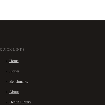
QUICK LINKS
Home
Stories
Benchmarks
About
Health Library