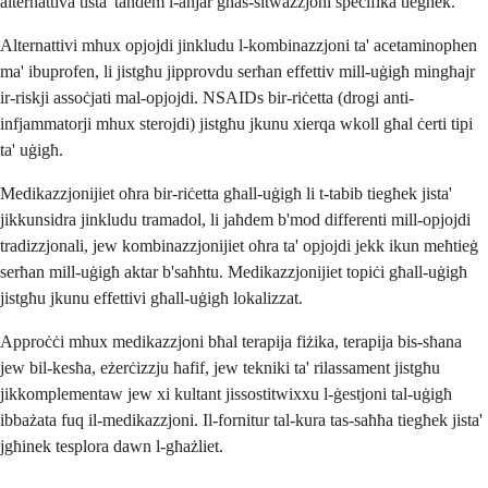
alternattiva tista' taħdem l-aħjar għas-sitwazzjoni speċifika tiegħek.
Alternattivi mhux opjojdi jinkludu l-kombinazzjoni ta' acetaminophen
ma' ibuprofen, li jistgħu jipprovdu serħan effettiv mill-uġigħ mingħajr
ir-riskji assoċjati mal-opjojdi. NSAIDs bir-riċetta (drogi anti-
infjammatorji mhux sterojdi) jistgħu jkunu xierqa wkoll għal ċerti tipi
ta' uġigħ.
Medikazzjonijiet oħra bir-riċetta għall-uġigħ li t-tabib tiegħek jista'
jikkunsidra jinkludu tramadol, li jaħdem b'mod differenti mill-opjojdi
tradizzjonali, jew kombinazzjonijiet oħra ta' opjojdi jekk ikun meħtieġ
serħan mill-uġigħ aktar b'saħħtu. Medikazzjonijiet topiċi għall-uġigħ
jistgħu jkunu effettivi għall-uġigħ lokalizzat.
Approċċi mhux medikazzjoni bħal terapija fiżika, terapija bis-sħana
jew bil-kesħa, eżerċizzju ħafif, jew tekniki ta' rilassament jistgħu
jikkomplementaw jew xi kultant jissostitwixxu l-ġestjoni tal-uġigħ
ibbażata fuq il-medikazzjoni. Il-fornitur tal-kura tas-saħħa tiegħek jista'
jgħinek tesplora dawn l-għażliet.