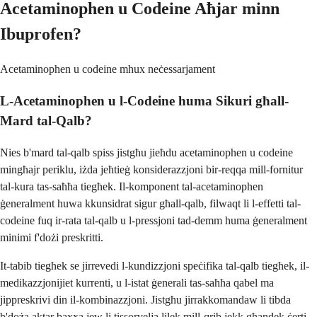
Acetaminophen u Codeine Aħjar minn
Ibuprofen?
Acetaminophen u codeine mhux neċessarjament
L-Acetaminophen u l-Codeine huma Sikuri għall-
Mard tal-Qalb?
Nies b'mard tal-qalb spiss jistgħu jieħdu acetaminophen u codeine
mingħajr periklu, iżda jeħtieġ konsiderazzjoni bir-reqqa mill-fornitur
tal-kura tas-saħħa tiegħek. Il-komponent tal-acetaminophen
ġeneralment huwa kkunsidrat sigur għall-qalb, filwaqt li l-effetti tal-
codeine fuq ir-rata tal-qalb u l-pressjoni tad-demm huma ġeneralment
minimi f'dożi preskritti.
It-tabib tiegħek se jirrevedi l-kundizzjoni speċifika tal-qalb tiegħek, il-
medikazzjonijiet kurrenti, u l-istat ġenerali tas-saħħa qabel ma
jippreskrivi din il-kombinazzjoni. Jistgħu jirrakkomandaw li tibda
b'doża aktar baxxa jew li tissorvelja lilek mill-qrib jekk għandek ċerti