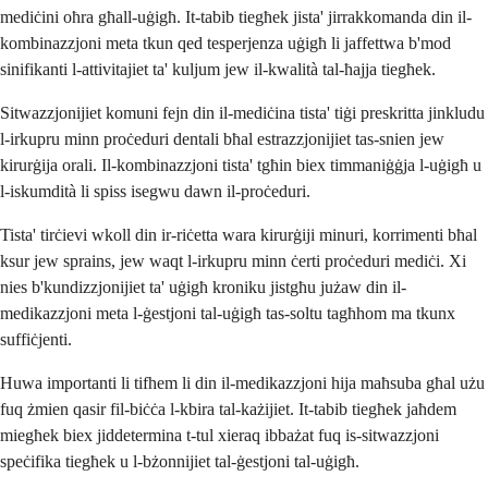
mediċini oħra għall-uġigħ. It-tabib tiegħek jista' jirrakkomanda din il-
kombinazzjoni meta tkun qed tesperjenza uġigħ li jaffettwa b'mod
sinifikanti l-attivitajiet ta' kuljum jew il-kwalità tal-ħajja tiegħek.
Sitwazzjonijiet komuni fejn din il-mediċina tista' tiġi preskritta jinkludu
l-irkupru minn proċeduri dentali bħal estrazzjonijiet tas-snien jew
kirurġija orali. Il-kombinazzjoni tista' tgħin biex timmaniġġja l-uġigħ u
l-iskumdità li spiss isegwu dawn il-proċeduri.
Tista' tirċievi wkoll din ir-riċetta wara kirurġiji minuri, korrimenti bħal
ksur jew sprains, jew waqt l-irkupru minn ċerti proċeduri mediċi. Xi
nies b'kundizzjonijiet ta' uġigħ kroniku jistgħu jużaw din il-
medikazzjoni meta l-ġestjoni tal-uġigħ tas-soltu tagħhom ma tkunx
suffiċjenti.
Huwa importanti li tifhem li din il-medikazzjoni hija maħsuba għal użu
fuq żmien qasir fil-biċċa l-kbira tal-każijiet. It-tabib tiegħek jaħdem
miegħek biex jiddetermina t-tul xieraq ibbażat fuq is-sitwazzjoni
speċifika tiegħek u l-bżonnijiet tal-ġestjoni tal-uġigħ.