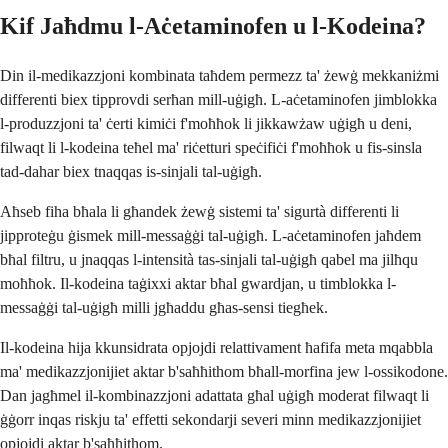
Kif Jaħdmu l-Aċetaminofen u l-Kodeina?
Din il-medikazzjoni kombinata taħdem permezz ta' żewġ mekkaniżmi
differenti biex tipprovdi serħan mill-uġigħ. L-aċetaminofen jimblokka
l-produzzjoni ta' ċerti kimiċi f'moħħok li jikkawżaw uġigħ u deni,
filwaqt li l-kodeina teħel ma' riċetturi speċifiċi f'moħħok u fis-sinsla
tad-dahar biex tnaqqas is-sinjali tal-uġigħ.
Aħseb fiha bħala li għandek żewġ sistemi ta' sigurtà differenti li
jipproteġu ġismek mill-messaġġi tal-uġigħ. L-aċetaminofen jaħdem
bħal filtru, u jnaqqas l-intensità tas-sinjali tal-uġigħ qabel ma jilħqu
moħħok. Il-kodeina taġixxi aktar bħal gwardjan, u timblokka l-
messaġġi tal-uġigħ milli jgħaddu għas-sensi tiegħek.
Il-kodeina hija kkunsidrata opjojdi relattivament ħafifa meta mqabbla
ma' medikazzjonijiet aktar b'saħħithom bħall-morfina jew l-ossikodone.
Dan jagħmel il-kombinazzjoni adattata għal uġigħ moderat filwaqt li
ġġorr inqas riskju ta' effetti sekondarji severi minn medikazzjonijiet
opjojdi aktar b'saħħithom.