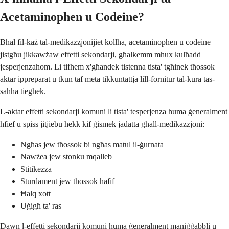
Acetaminophen u Codeine?
Bħal fil-każ tal-medikazzjonijiet kollha, acetaminophen u codeine
jistgħu jikkawżaw effetti sekondarji, għalkemm mhux kulħadd
jesperjenzahom. Li tifhem x'għandek tistenna tista' tgħinek tħossok
aktar ippreparat u tkun taf meta tikkuntattja lill-fornitur tal-kura tas-
saħħa tiegħek.
L-aktar effetti sekondarji komuni li tista' tesperjenza huma ġeneralment
ħfief u spiss jitjiebu hekk kif ġismek jadatta għall-medikazzjoni:
Ngħas jew tħossok bi ngħas matul il-ġurnata
Nawżea jew stonku mqalleb
Stitikezza
Sturdament jew tħossok ħafif
Ħalq xott
Uġigħ ta' ras
Dawn l-effetti sekondarji komuni huma ġeneralment maniġġabbli u