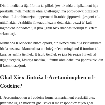
Din il-mediċina tiġi f'forma ta' pillola jew likwida u tipikament hija
preskritta meta mediċini oħra għall-uġigħ ma pprovdewx biżżejjed
serħan. Il-kombinazzjoni tippermetti lit-tobba jipprovdu ġestjoni tal-
uġigħ aktar b'saħħitha filwaqt li jużaw dożi aktar baxxi ta' kull
ingredjent individwali, li jista' jgħin biex inaqqas ir-riskju ta' effetti
sekondarji.
Minħabba li l-codeine huwa opioid, din il-mediċina hija kklassifikata
bħala sustanza kkontrollata u teħtieġ riċetta mingħand il-fornitur tal-
kura tas-saħħa tiegħek. It-tabib tiegħek se jqis bir-reqqa l-livell tal-
uġigħ tiegħek, l-istorja medika, u fatturi oħra qabel ma jippreskrivi din
il-kombinazzjoni.
Għal Xiex Jintuża l-Acetaminophen u l-
Codeine?
L-Acetaminophen u l-codeine huma primarjament preskritti biex
jittrattaw uġigħ moderat għal sever li ma rrispondiex tajjeb għal