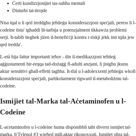
Ċerti kundizzjonijiet tas-saħħa mentali
Disturbi tat-tirojde
Nisa tqal u li qed ireddgħu jeħtieġu konsiderazzjoni speċjali, peress li l-
codeine tista' tgħaddi lit-tarbija u potenzjalment tikkawża problemi
serji. It-tabib tiegħek jiżen il-benefiċċji kontra r-riskji jekk inti tqila jew
qed tredda'.
L-età hija fattur importanti ieħor - din il-medikazzjoni teħtieġ
aġġustamenti bir-reqqa tad-dożaġġ fl-adulti anzjani, li jistgħu jkunu
aktar sensittivi għall-effetti tagħha. It-tfal u l-adolexxenti jeħtieġu wkoll
konsiderazzjoni speċjali, partikolarment rigward il-metaboliżmu tal-
codeine.
Ismijiet tal-Marka tal-Aċetaminofen u l-
Codeine
L-aċetaminofen u l-codeine huma disponibbli taħt diversi ismijiet tal-
marka, b'Tylenol #3 wieħed mill-aktar rikonoxxuti. Ismijiet oħra tal-