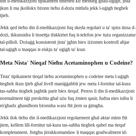
din il-medikazzjoni tipikament tittieħed kif meħtieġ għall-uġigħ, jista'
jkun li ma jkollokx bżonn tieħu d-doża mitlufa jekk l-uġigħ tiegħek
tjieb.
Jekk qed tieħu din il-medikazzjoni fuq skeda regolari u ta' spiss tinsa d-
dożi, ikkunsidra li tissettja tfakkiriet fuq it-telefon jew tuża organizzatur
tal-pilloli. Dożaġġ konsistenti jista' jgħin biex iżżomm kontroll aħjar
tal-uġigħ u tnaqqas ir-riskju ta' uġigħ ta' ksur.
Meta Nista' Nieqaf Nieħu Acetaminophen u Codeine?
Tista' tipikament tieqaf tieħu acetaminophen u codeine meta l-uġigħ
tiegħek ikun tjieb għal livell maniġġabbli jew meta l-fornitur tal-kura
tas-saħħa tiegħek jagħtik parir biex tieqaf. Peress li din il-medikazzjoni
normalment tiġi preskritta għal użu fuq żmien qasir, ħafna nies isibu li
m'għadx għandhom bżonnha wara ftit jiem sa ġimgħa.
Jekk ilok tieħu din il-medikazzjoni regolarment għal aktar minn ftit
jiem, kellem lill-fornitur tal-kura tas-saħħa tiegħek qabel ma tieqaf
kompletament. Jistgħu jirrakkomandaw li tnaqqas gradwalment id-