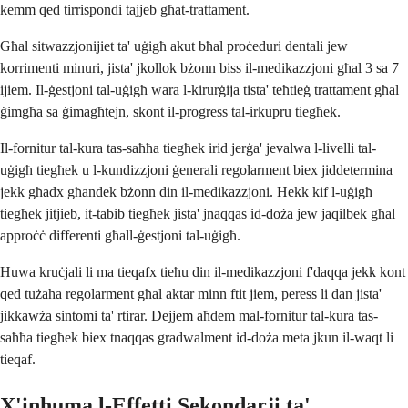
kemm qed tirrispondi tajjeb għat-trattament.
Għal sitwazzjonijiet ta' uġigħ akut bħal proċeduri dentali jew
korrimenti minuri, jista' jkollok bżonn biss il-medikazzjoni għal 3 sa 7
ijiem. Il-ġestjoni tal-uġigħ wara l-kirurġija tista' teħtieġ trattament għal
ġimgħa sa ġimagħtejn, skont il-progress tal-irkupru tiegħek.
Il-fornitur tal-kura tas-saħħa tiegħek irid jerġa' jevalwa l-livelli tal-
uġigħ tiegħek u l-kundizzjoni ġenerali regolarment biex jiddetermina
jekk għadx għandek bżonn din il-medikazzjoni. Hekk kif l-uġigħ
tiegħek jitjieb, it-tabib tiegħek jista' jnaqqas id-doża jew jaqilbek għal
approċċ differenti għall-ġestjoni tal-uġigħ.
Huwa kruċjali li ma tieqafx tieħu din il-medikazzjoni f'daqqa jekk kont
qed tużaha regolarment għal aktar minn ftit jiem, peress li dan jista'
jikkawża sintomi ta' rtirar. Dejjem aħdem mal-fornitur tal-kura tas-
saħħa tiegħek biex tnaqqas gradwalment id-doża meta jkun il-waqt li
tieqaf.
X'inhuma l-Effetti Sekondarji ta'