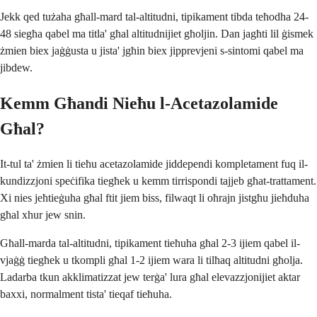
Jekk qed tużaha għall-mard tal-altitudni, tipikament tibda teħodha 24-
48 siegħa qabel ma titla' għal altitudnijiet għoljin. Dan jagħti lil ġismek
żmien biex jaġġusta u jista' jgħin biex jipprevjeni s-sintomi qabel ma
jibdew.
Kemm Għandi Nieħu l-Acetazolamide
Għal?
It-tul ta' żmien li tieħu acetazolamide jiddependi kompletament fuq il-
kundizzjoni speċifika tiegħek u kemm tirrispondi tajjeb għat-trattament.
Xi nies jeħtieġuha għal ftit jiem biss, filwaqt li oħrajn jistgħu jieħduha
għal xhur jew snin.
Għall-marda tal-altitudni, tipikament tieħuha għal 2-3 ijiem qabel il-
vjaġġ tiegħek u tkompli għal 1-2 ijiem wara li tilħaq altitudni għolja.
Ladarba tkun akklimatizzat jew terġa' lura għal elevazzjonijiet aktar
baxxi, normalment tista' tieqaf tieħuha.