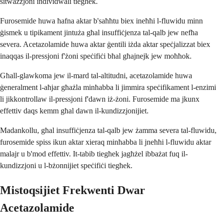
sitwazzjoni individwali tiegħek.
Furosemide huwa ħafna aktar b'saħħtu biex ineħħi l-fluwidu minn
ġismek u tipikament jintuża għal insuffiċjenza tal-qalb jew nefħa
severa. Acetazolamide huwa aktar ġentili iżda aktar speċjalizzat biex
inaqqas il-pressjoni f'żoni speċifiċi bħal għajnejk jew moħħok.
Għall-glawkoma jew il-mard tal-altitudni, acetazolamide huwa
ġeneralment l-aħjar għażla minħabba li jimmira speċifikament l-enzimi
li jikkontrollaw il-pressjoni f'dawn iż-żoni. Furosemide ma jkunx
effettiv daqs kemm għal dawn il-kundizzjonijiet.
Madankollu, għal insuffiċjenza tal-qalb jew żamma severa tal-fluwidu,
furosemide spiss ikun aktar xieraq minħabba li jneħħi l-fluwidu aktar
malajr u b'mod effettiv. It-tabib tiegħek jagħżel ibbażat fuq il-
kundizzjoni u l-bżonnijiet speċifiċi tiegħek.
Mistoqsijiet Frekwenti Dwar
Acetazolamide