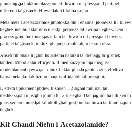
jimmaniġġja l-akkumulazzjoni tal-fluwidu u l-pressjoni f'partijiet
differenti ta' ġismek. Huwa dak li t-tobba jsejħu
Meta meta l-acetazolamide jimblokka din l-enżima, jikkawża li l-kliewi
tiegħek ineħħu aktar ilma u sodju permezz tal-awrina tiegħek. Dan il-
proċess jgħin biex inaqqas il-bini ta' fluwidu u l-pressjoni f'diversi
partijiet ta' ġismek, inklużi għajnejk, moħħok, u tessuti oħra.
Aħseb fih bħala li jgħin lis-sistema naturali ta' drenaġġ ta' ġismek
taħdem b'mod aktar effiċjenti. Il-medikazzjoni hija meqjusa
moderatament qawwija - mhux l-aktar għażla ġentili, iżda effettiva
ħafna meta jkollok bżonn tnaqqis affidabbli tal-pressjoni.
L-effetti tipikament jibdew fi żmien 1-2 sigħat mill-użu tal-
medikazzjoni u jistgħu jdumu 8-12-il siegħa. Dan jagħmilha utli kemm
għas-serħan immedjat kif ukoll għall-ġestjoni kontinwa tal-kundizzjoni
tiegħek.
Kif Għandi Nieħu l-Acetazolamide?