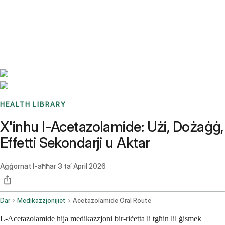
Benchmarks
Stories
FAQ
Sign up / Log in
HEALTH LIBRARY
X'inhu l-Acetazolamide: Użi, Dożaġġ,
Effetti Sekondarji u Aktar
Aġġornat l-aħħar
3 ta’ April 2026
Dar
Medikazzjonijiet
Acetazolamide Oral Route
L-Acetazolamide hija medikazzjoni bir-riċetta li tgħin lil ġismek