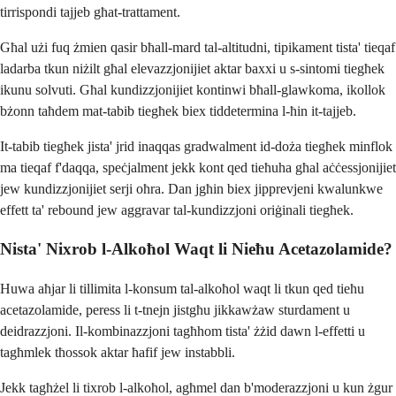
tirrispondi tajjeb għat-trattament.
Għal użi fuq żmien qasir bħall-mard tal-altitudni, tipikament tista' tieqaf
ladarba tkun niżilt għal elevazzjonijiet aktar baxxi u s-sintomi tiegħek
ikunu solvuti. Għal kundizzjonijiet kontinwi bħall-glawkoma, ikollok
bżonn taħdem mat-tabib tiegħek biex tiddetermina l-ħin it-tajjeb.
It-tabib tiegħek jista' jrid inaqqas gradwalment id-doża tiegħek minflok
ma tieqaf f'daqqa, speċjalment jekk kont qed tieħuha għal aċċessjonijiet
jew kundizzjonijiet serji oħra. Dan jgħin biex jipprevjeni kwalunkwe
effett ta' rebound jew aggravar tal-kundizzjoni oriġinali tiegħek.
Nista' Nixrob l-Alkoħol Waqt li Nieħu Acetazolamide?
Huwa aħjar li tillimita l-konsum tal-alkoħol waqt li tkun qed tieħu
acetazolamide, peress li t-tnejn jistgħu jikkawżaw sturdament u
deidrazzjoni. Il-kombinazzjoni tagħhom tista' żżid dawn l-effetti u
tagħmlek tħossok aktar ħafif jew instabbli.
Jekk tagħżel li tixrob l-alkoħol, agħmel dan b'moderazzjoni u kun żgur