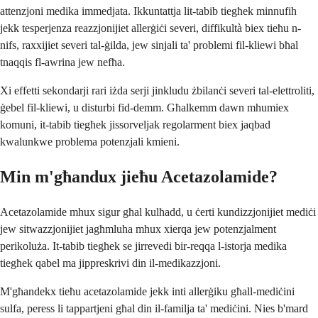
attenzjoni medika immedjata. Ikkuntattja lit-tabib tiegħek minnufih
jekk tesperjenza reazzjonijiet allerġiċi severi, diffikultà biex tieħu n-
nifs, raxxijiet severi tal-ġilda, jew sinjali ta' problemi fil-kliewi bħal
tnaqqis fl-awrina jew nefħa.
Xi effetti sekondarji rari iżda serji jinkludu żbilanċi severi tal-elettroliti,
ġebel fil-kliewi, u disturbi fid-demm. Għalkemm dawn mhumiex
komuni, it-tabib tiegħek jissorveljak regolarment biex jaqbad
kwalunkwe problema potenzjali kmieni.
Min m'għandux jieħu Acetazolamide?
Acetazolamide mhux sigur għal kulħadd, u ċerti kundizzjonijiet mediċi
jew sitwazzjonijiet jagħmluha mhux xierqa jew potenzjalment
perikoluża. It-tabib tiegħek se jirrevedi bir-reqqa l-istorja medika
tiegħek qabel ma jippreskrivi din il-medikazzjoni.
M'għandekx tieħu acetazolamide jekk inti allerġiku għall-mediċini
sulfa, peress li tappartjeni għal din il-familja ta' mediċini. Nies b'mard