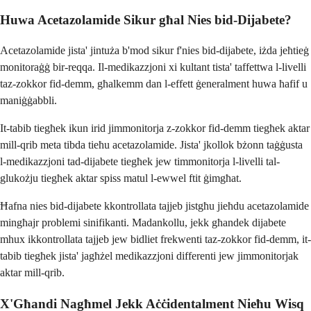
Huwa Acetazolamide Sikur għal Nies bid-Dijabete?
Acetazolamide jista' jintuża b'mod sikur f'nies bid-dijabete, iżda jeħtieġ
monitoraġġ bir-reqqa. Il-medikazzjoni xi kultant tista' taffettwa l-livelli
taz-zokkor fid-demm, għalkemm dan l-effett ġeneralment huwa ħafif u
maniġġabbli.
It-tabib tiegħek ikun irid jimmonitorja z-zokkor fid-demm tiegħek aktar
mill-qrib meta tibda tieħu acetazolamide. Jista' jkollok bżonn taġġusta
l-medikazzjoni tad-dijabete tiegħek jew timmonitorja l-livelli tal-
glukożju tiegħek aktar spiss matul l-ewwel ftit ġimgħat.
Ħafna nies bid-dijabete kkontrollata tajjeb jistgħu jieħdu acetazolamide
mingħajr problemi sinifikanti. Madankollu, jekk għandek dijabete
mhux ikkontrollata tajjeb jew bidliet frekwenti taz-zokkor fid-demm, it-
tabib tiegħek jista' jagħżel medikazzjoni differenti jew jimmonitorjak
aktar mill-qrib.
X'Għandi Nagħmel Jekk Aċċidentalment Nieħu Wisq