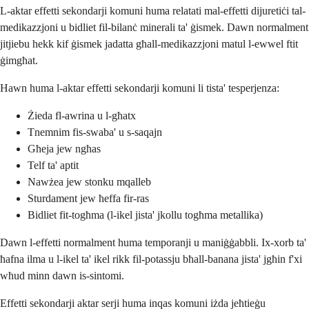
L-aktar effetti sekondarji komuni huma relatati mal-effetti dijuretiċi tal-
medikazzjoni u bidliet fil-bilanċ minerali ta' ġismek. Dawn normalment
jitjiebu hekk kif ġismek jadatta għall-medikazzjoni matul l-ewwel ftit
ġimgħat.
Hawn huma l-aktar effetti sekondarji komuni li tista' tesperjenza:
Żieda fl-awrina u l-għatx
Tnemnim fis-swaba' u s-saqajn
Għeja jew ngħas
Telf ta' aptit
Nawżea jew stonku mqalleb
Sturdament jew ħeffa fir-ras
Bidliet fit-togħma (l-ikel jista' jkollu togħma metallika)
Dawn l-effetti normalment huma temporanji u maniġġabbli. Ix-xorb ta'
ħafna ilma u l-ikel ta' ikel rikk fil-potassju bħall-banana jista' jgħin f'xi
wħud minn dawn is-sintomi.
Effetti sekondarji aktar serji huma inqas komuni iżda jeħtieġu