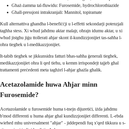
Għaż-żamma tal-fluwidu: Furosemide, hydrochlorothiazide
Għall-pressjoni intrakranjali: Mannitol, topiramate
Kull alternattiva għandha l-benefiċċji u l-effetti sekondarji potenzjali
tagħha stess. Xi wħud jaħdmu aktar malajr, oħrajn idumu aktar, u xi
wħud jistgħu jiġu ttollerati aħjar skont il-kundizzjonijiet tas-saħħa l-
oħra tiegħek u l-medikazzjonijiet.
It-tabib tiegħek se jikkunsidra fatturi bħas-saħħa ġenerali tiegħek,
medikazzjonijiet oħra li qed tieħu, u kemm irrispondejt tajjeb għal
trattamenti preċedenti meta tagħżel l-aħjar għażla għalik.
Acetazolamide huwa Aħjar minn
Furosemide?
Acetazolamide u furosemide huma t-tnejn dijuretiċi, iżda jaħdmu
b'mod differenti u huma aħjar għal kundizzjonijiet differenti. L-ebda
wieħed mhu universalment "aħjar" - jiddependi fuq x'qed tikkura u s-