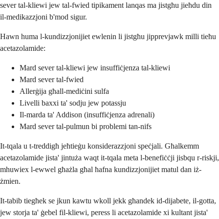
sever tal-kliewi jew tal-fwied tipikament lanqas ma jistgħu jieħdu din
il-medikazzjoni b'mod sigur.
Hawn huma l-kundizzjonijiet ewlenin li jistgħu jipprevjawk milli tieħu
acetazolamide:
Mard sever tal-kliewi jew insuffiċjenza tal-kliewi
Mard sever tal-fwied
Allerġija għall-mediċini sulfa
Livelli baxxi ta' sodju jew potassju
Il-marda ta' Addison (insuffiċjenza adrenali)
Mard sever tal-pulmun bi problemi tan-nifs
It-tqala u t-treddigħ jeħtieġu konsiderazzjoni speċjali. Għalkemm
acetazolamide jista' jintuża waqt it-tqala meta l-benefiċċji jisbqu r-riskji,
mhuwiex l-ewwel għażla għal ħafna kundizzjonijiet matul dan iż-
żmien.
It-tabib tiegħek se jkun kawtu wkoll jekk għandek id-dijabete, il-gotta,
jew storja ta' ġebel fil-kliewi, peress li acetazolamide xi kultant jista'