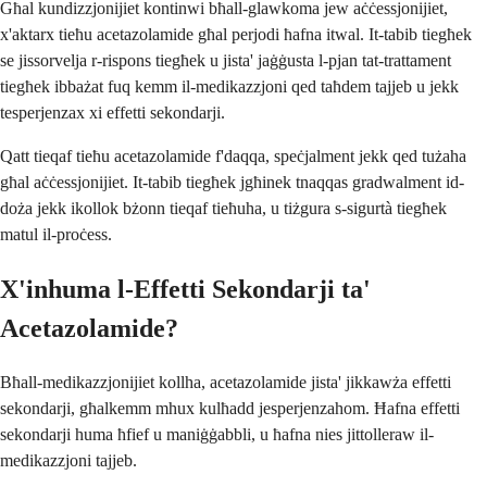
Għal kundizzjonijiet kontinwi bħall-glawkoma jew aċċessjonijiet,
x'aktarx tieħu acetazolamide għal perjodi ħafna itwal. It-tabib tiegħek
se jissorvelja r-rispons tiegħek u jista' jaġġusta l-pjan tat-trattament
tiegħek ibbażat fuq kemm il-medikazzjoni qed taħdem tajjeb u jekk
tesperjenzax xi effetti sekondarji.
Qatt tieqaf tieħu acetazolamide f'daqqa, speċjalment jekk qed tużaha
għal aċċessjonijiet. It-tabib tiegħek jgħinek tnaqqas gradwalment id-
doża jekk ikollok bżonn tieqaf tieħuha, u tiżgura s-sigurtà tiegħek
matul il-proċess.
X'inhuma l-Effetti Sekondarji ta'
Acetazolamide?
Bħall-medikazzjonijiet kollha, acetazolamide jista' jikkawża effetti
sekondarji, għalkemm mhux kulħadd jesperjenzahom. Ħafna effetti
sekondarji huma ħfief u maniġġabbli, u ħafna nies jittolleraw il-
medikazzjoni tajjeb.