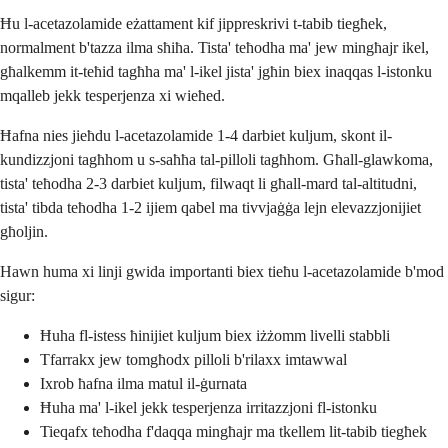
Ħu l-acetazolamide eżattament kif jippreskrivi t-tabib tiegħek,
normalment b'tazza ilma sħiħa. Tista' teħodha ma' jew mingħajr ikel,
għalkemm it-teħid tagħha ma' l-ikel jista' jgħin biex inaqqas l-istonku
mqalleb jekk tesperjenza xi wieħed.
Ħafna nies jieħdu l-acetazolamide 1-4 darbiet kuljum, skont il-
kundizzjoni tagħhom u s-saħħa tal-pilloli tagħhom. Għall-glawkoma,
tista' teħodha 2-3 darbiet kuljum, filwaqt li għall-mard tal-altitudni,
tista' tibda teħodha 1-2 ijiem qabel ma tivvjaġġa lejn elevazzjonijiet
għoljin.
Hawn huma xi linji gwida importanti biex tieħu l-acetazolamide b'mod
sigur:
Ħuha fl-istess ħinijiet kuljum biex iżżomm livelli stabbli
Tfarrakx jew tomgħodx pilloli b'rilaxx imtawwal
Ixrob ħafna ilma matul il-ġurnata
Ħuha ma' l-ikel jekk tesperjenza irritazzjoni fl-istonku
Tieqafx teħodha f'daqqa mingħajr ma tkellem lit-tabib tiegħek