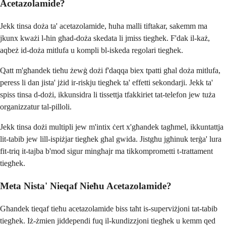
Acetazolamide?
Jekk tinsa doża ta' acetazolamide, ħuha malli tiftakar, sakemm ma
jkunx kważi l-ħin għad-doża skedata li jmiss tiegħek. F'dak il-każ,
aqbeż id-doża mitlufa u kompli bl-iskeda regolari tiegħek.
Qatt m'għandek tieħu żewġ dożi f'daqqa biex tpatti għal doża mitlufa,
peress li dan jista' jżid ir-riskju tiegħek ta' effetti sekondarji. Jekk ta'
spiss tinsa d-dożi, ikkunsidra li tissettja tfakkiriet tat-telefon jew tuża
organizzatur tal-pilloli.
Jekk tinsa dożi multipli jew m'intix ċert x'għandek tagħmel, ikkuntattja
lit-tabib jew lill-ispiżjar tiegħek għal gwida. Jistgħu jgħinuk terġa' lura
fit-triq it-tajba b'mod sigur mingħajr ma tikkomprometti t-trattament
tiegħek.
Meta Nista' Nieqaf Nieħu Acetazolamide?
Għandek tieqaf tieħu acetazolamide biss taħt is-superviżjoni tat-tabib
tiegħek. Iż-żmien jiddependi fuq il-kundizzjoni tiegħek u kemm qed