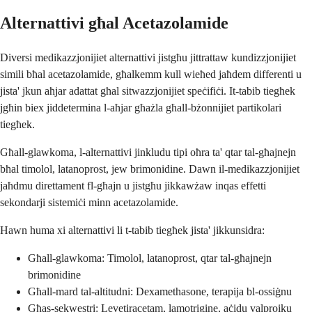
Alternattivi għal Acetazolamide
Diversi medikazzjonijiet alternattivi jistgħu jittrattaw kundizzjonijiet
simili bħal acetazolamide, għalkemm kull wieħed jaħdem differenti u
jista' jkun aħjar adattat għal sitwazzjonijiet speċifiċi. It-tabib tiegħek
jgħin biex jiddetermina l-aħjar għażla għall-bżonnijiet partikolari
tiegħek.
Għall-glawkoma, l-alternattivi jinkludu tipi oħra ta' qtar tal-għajnejn
bħal timolol, latanoprost, jew brimonidine. Dawn il-medikazzjonijiet
jaħdmu direttament fl-għajn u jistgħu jikkawżaw inqas effetti
sekondarji sistemiċi minn acetazolamide.
Hawn huma xi alternattivi li t-tabib tiegħek jista' jikkunsidra:
Għall-glawkoma: Timolol, latanoprost, qtar tal-għajnejn
brimonidine
Għall-mard tal-altitudni: Dexamethasone, terapija bl-ossiġnu
Għas-sekwestri: Levetiracetam, lamotrigine, aċidu valproiku