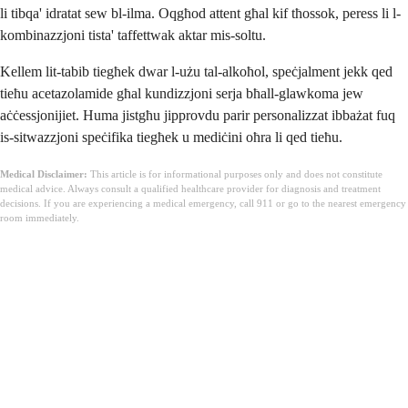
li tibqa' idratat sew bl-ilma. Oqgħod attent għal kif tħossok, peress li l-
kombinazzjoni tista' taffettwak aktar mis-soltu.
Kellem lit-tabib tiegħek dwar l-użu tal-alkoħol, speċjalment jekk qed
tieħu acetazolamide għal kundizzjoni serja bħall-glawkoma jew
aċċessjonijiet. Huma jistgħu jipprovdu parir personalizzat ibbażat fuq
is-sitwazzjoni speċifika tiegħek u mediċini oħra li qed tieħu.
Medical Disclaimer:
This article is for informational purposes only and does not constitute
medical advice. Always consult a qualified healthcare provider for diagnosis and treatment
decisions. If you are experiencing a medical emergency, call 911 or go to the nearest emergency
room immediately.