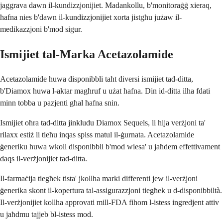
jaggrava dawn il-kundizzjonijiet. Madankollu, b'monitoraġġ xieraq,
ħafna nies b'dawn il-kundizzjonijiet xorta jistgħu jużaw il-
medikazzjoni b'mod sigur.
Ismijiet tal-Marka Acetazolamide
Acetazolamide huwa disponibbli taħt diversi ismijiet tad-ditta,
b'Diamox huwa l-aktar magħruf u użat ħafna. Din id-ditta ilha fdati
minn tobba u pazjenti għal ħafna snin.
Ismijiet oħra tad-ditta jinkludu Diamox Sequels, li hija verżjoni ta'
rilaxx estiż li tieħu inqas spiss matul il-ġurnata. Acetazolamide
ġeneriku huwa wkoll disponibbli b'mod wiesa' u jaħdem effettivament
daqs il-verżjonijiet tad-ditta.
Il-farmaċija tiegħek tista' jkollha marki differenti jew il-verżjoni
ġenerika skont il-kopertura tal-assigurazzjoni tiegħek u d-disponibbiltà.
Il-verżjonijiet kollha approvati mill-FDA fihom l-istess ingredjent attiv
u jaħdmu tajjeb bl-istess mod.