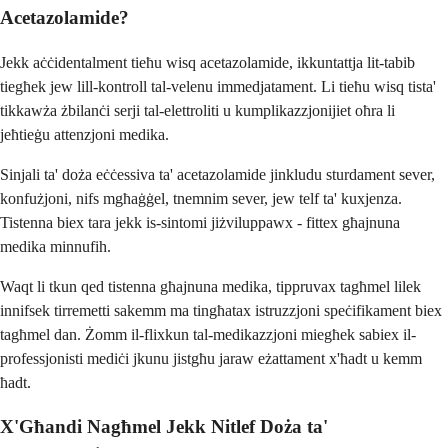
Acetazolamide?
Jekk aċċidentalment tieħu wisq acetazolamide, ikkuntattja lit-tabib
tiegħek jew lill-kontroll tal-velenu immedjatament. Li tieħu wisq tista'
tikkawża żbilanċi serji tal-elettroliti u kumplikazzjonijiet oħra li
jeħtieġu attenzjoni medika.
Sinjali ta' doża eċċessiva ta' acetazolamide jinkludu sturdament sever,
konfużjoni, nifs mgħaġġel, tnemnim sever, jew telf ta' kuxjenza.
Tistenna biex tara jekk is-sintomi jiżviluppawx - fittex għajnuna
medika minnufih.
Waqt li tkun qed tistenna għajnuna medika, tippruvax tagħmel lilek
innifsek tirremetti sakemm ma tingħatax istruzzjoni speċifikament biex
tagħmel dan. Żomm il-flixkun tal-medikazzjoni miegħek sabiex il-
professjonisti mediċi jkunu jistgħu jaraw eżattament x'ħadt u kemm
ħadt.
X'Għandi Nagħmel Jekk Nitlef Doża ta'