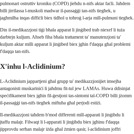
pulmonari ostruttiv kroniku (COPD) jieħdu n-nifs aktar faċli. Jaħdem
billi jirrilassa l-muskoli madwar il-passaġġi tan-nifs tiegħek, u
jagħmilha inqas diffiċli biex tidħol u toħroġ l-arja mill-pulmuni tiegħek.
Din il-medikazzjoni tiġi bħala apparat li jinġibed trab niexef li tuża
darbtejn kuljum. Aħseb fiha bħala trattament ta' manutenzjoni ta'
kuljum aktar milli apparat li jinġibed biex jgħin f'daqqa għal problemi
f'daqqa tan-nifs.
X'inhu l-Aclidinium?
L-Aclidinium jappartjeni għal grupp ta' medikazzjonijiet imsejħa
antagonisti muskariniċi li jaħdmu fit-tul jew LAMAs. Huwa ddisinjat
speċifikament biex jgħin fil-ġestjoni tas-sintomi tal-COPD billi jżomm
il-passaġġi tan-nifs tiegħek miftuħa għal perjodi estiżi.
Il-medikazzjoni taħdem b'mod differenti mill-apparati li jinġibdu li
jtaffu malajr. Filwaqt li l-apparati li jinġibdu biex jgħinu f'daqqa
jipprovdu serħan malajr iżda għal żmien qasir, l-aclidinium joffri