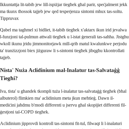
Ikkuntattja lit-tabib jew lill-ispiżjar tiegħek għal parir, speċjalment jekk
ma tkunx tħossok tajjeb jew qed tesperjenza sintomi mhux tas-soltu.
Tippruvax
Qabel ma tagħmel xi bidliet, it-tabib tiegħek x'aktarx ikun irid jevalwa
l-funzjoni tal-pulmun attwali tiegħek u l-istat ġenerali tas-saħħa. Jistgħu
wkoll ikunu jridu jimmonitorjawk mill-qrib matul kwalunkwe perjodu
ta' tranżizzjoni biex jiżguraw li s-sintomi tiegħek jibqgħu kkontrollati
tajjeb.
Nista' Nuża Aclidinium mal-Inalatur tas-Salvataġġ
Tiegħi?
Iva, tista' u għandek tkompli tuża l-inalatur tas-salvataġġ tiegħek (bħal
albuterol) flimkien ma' aclidinium meta jkun meħtieġ. Dawn il-
mediċini jaħdmu b'modi differenti u jservu għal skopijiet differenti fil-
ġestjoni tal-COPD tiegħek.
Aclidinium jipprovdi kontroll tas-sintomi fit-tul, filwaqt li l-inalaturi