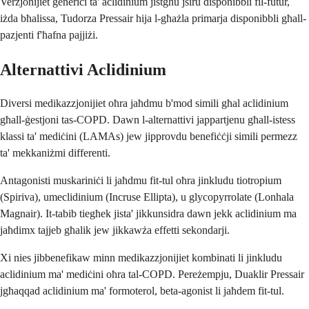
Verżjonijiet ġeneriċi ta' aclidinium jistgħu jsiru disponibbli fil-futur,
iżda bħalissa, Tudorza Pressair hija l-għażla primarja disponibbli għall-
pazjenti f'ħafna pajjiżi.
Alternattivi Aclidinium
Diversi medikazzjonijiet oħra jaħdmu b'mod simili għal aclidinium
għall-ġestjoni tas-COPD. Dawn l-alternattivi jappartjenu għall-istess
klassi ta' mediċini (LAMAs) jew jipprovdu benefiċċji simili permezz
ta' mekkaniżmi differenti.
Antagonisti muskariniċi li jaħdmu fit-tul oħra jinkludu tiotropium
(Spiriva), umeclidinium (Incruse Ellipta), u glycopyrrolate (Lonhala
Magnair). It-tabib tiegħek jista' jikkunsidra dawn jekk aclidinium ma
jaħdimx tajjeb għalik jew jikkawża effetti sekondarji.
Xi nies jibbenefikaw minn medikazzjonijiet kombinati li jinkludu
aclidinium ma' mediċini oħra tal-COPD. Pereżempju, Duaklir Pressair
jgħaqqad aclidinium ma' formoterol, beta-agonist li jaħdem fit-tul.