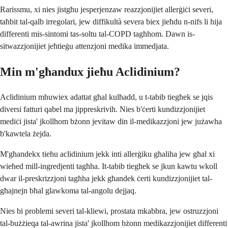
Rarissmu, xi nies jistgħu jesperjenzaw reazzjonijiet allerġiċi severi,
taħbit tal-qalb irregolari, jew diffikultà severa biex jieħdu n-nifs li hija
differenti mis-sintomi tas-soltu tal-COPD tagħhom. Dawn is-
sitwazzjonijiet jeħtieġu attenzjoni medika immedjata.
Min m'għandux jieħu Aclidinium?
Aclidinium mhuwiex adattat għal kulħadd, u t-tabib tiegħek se jqis
diversi fatturi qabel ma jippreskrivih. Nies b'ċerti kundizzjonijiet
mediċi jista' jkollhom bżonn jevitaw din il-medikazzjoni jew jużawha
b'kawtela żejda.
M'għandekx tieħu aclidinium jekk inti allerġiku għaliha jew għal xi
wieħed mill-ingredjenti tagħha. It-tabib tiegħek se jkun kawtu wkoll
dwar il-preskrizzjoni tagħha jekk għandek ċerti kundizzjonijiet tal-
għajnejn bħal glawkoma tal-angolu dejjaq.
Nies bi problemi severi tal-kliewi, prostata mkabbra, jew ostruzzjoni
tal-bużżieqa tal-awrina jista' jkollhom bżonn medikazzjonijiet differenti