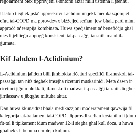
regolarment biex tipprevjeni s-sintomi aktar milli tistenna li jseħħu.
It-tabib tiegħek jista' jippreskrivi l-aclidinium jekk medikazzjonijiet
oħra tal-COPD ma pprovdewx biżżejjed serħan, jew bħala parti minn
approċċ ta' terapija kombinata. Huwa speċjalment ta' benefiċċju għal
nies li jeħtieġu appoġġ konsistenti tal-passaġġi tan-nifs matul il-
ġurnata.
Kif Jaħdem l-Aclidinium?
L-Aclidinium jaħdem billi jimblokka riċetturi speċifiċi fil-muskoli tal-
passaġġi tan-nifs tiegħek imsejħa riċetturi muskariniċi. Meta dawn ir-
riċetturi jiġu mblukkati, il-muskoli madwar il-passaġġi tan-nifs tiegħek
jirrilassaw u jibqgħu miftuħa aktar.
Dan huwa kkunsidrat bħala medikazzjoni moderatament qawwija fil-
kategorija tat-trattament tal-COPD. Jipprovdi serħan kostanti u li jdum
fit-tul li tipikament idum madwar 12-il siegħa għal kull doża, u huwa
għalhekk li tieħuha darbtejn kuljum.