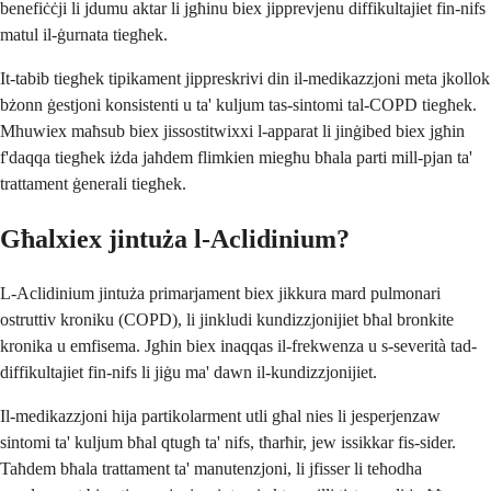
benefiċċji li jdumu aktar li jgħinu biex jipprevjenu diffikultajiet fin-nifs
matul il-ġurnata tiegħek.
It-tabib tiegħek tipikament jippreskrivi din il-medikazzjoni meta jkollok
bżonn ġestjoni konsistenti u ta' kuljum tas-sintomi tal-COPD tiegħek.
Mhuwiex maħsub biex jissostitwixxi l-apparat li jinġibed biex jgħin
f'daqqa tiegħek iżda jaħdem flimkien miegħu bħala parti mill-pjan ta'
trattament ġenerali tiegħek.
Għalxiex jintuża l-Aclidinium?
L-Aclidinium jintuża primarjament biex jikkura mard pulmonari
ostruttiv kroniku (COPD), li jinkludi kundizzjonijiet bħal bronkite
kronika u emfisema. Jgħin biex inaqqas il-frekwenza u s-severità tad-
diffikultajiet fin-nifs li jiġu ma' dawn il-kundizzjonijiet.
Il-medikazzjoni hija partikolarment utli għal nies li jesperjenzaw
sintomi ta' kuljum bħal qtugħ ta' nifs, tħarħir, jew issikkar fis-sider.
Taħdem bħala trattament ta' manutenzjoni, li jfisser li teħodha