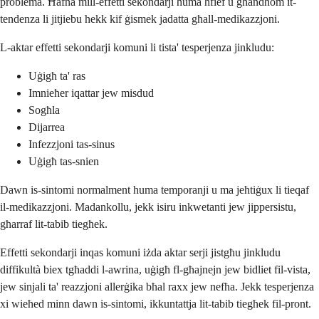
problema. Ħafna mill-effetti sekondarji huma ħfief u għandhom it-
tendenza li jitjiebu hekk kif ġismek jadatta għall-medikazzjoni.
L-aktar effetti sekondarji komuni li tista' tesperjenza jinkludu:
Uġigħ ta' ras
Imnieħer iqattar jew misdud
Sogħla
Dijarrea
Infezzjoni tas-sinus
Uġigħ tas-snien
Dawn is-sintomi normalment huma temporanji u ma jeħtiġux li tieqaf
il-medikazzjoni. Madankollu, jekk isiru inkwetanti jew jippersistu,
għarraf lit-tabib tiegħek.
Effetti sekondarji inqas komuni iżda aktar serji jistgħu jinkludu
diffikultà biex tgħaddi l-awrina, uġigħ fl-għajnejn jew bidliet fil-vista,
jew sinjali ta' reazzjoni allerġika bħal raxx jew nefħa. Jekk tesperjenza
xi wieħed minn dawn is-sintomi, ikkuntattja lit-tabib tiegħek fil-pront.