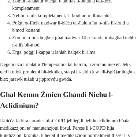
Żomm l-inalatur wieqaf u agħfas il-buttuna tad-doża
kompletament
Neħħi n-nifs kompletament, 'il bogħod mill-inalatur
Poġġi xofftejk madwar il-biċċa tal-ħalq u ħu n-nifs fil-fond u
b'mod kostanti
Żomm in-nifs tiegħek għal madwar 10 sekondi, imbagħad neħħi
n-nifs bil-mod
Erġa' poġġi l-kappa u laħlaħ ħalqek bl-ilma
Dejjem uża l-inalatur f'temperatura tal-kamra, u żommu niexef. Jekk
qed ikollok problemi bit-teknika, staqsi lit-tabib jew lill-ispiżjar tiegħek
biex jarawk tużah u jipprovdu gwida.
Għal Kemm Żmien Għandi Nieħu l-
Aclidinium?
Il-biċċa l-kbira tan-nies bil-COPD jeħtieġ li jieħdu aclidinium bħala
medikazzjoni ta' manutenzjoni fit-tul. Peress li l-COPD hija
kundizzjoni kronika, li tieqaf il-medikazzjoni normalment tfisser li s-