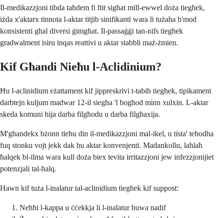
Il-medikazzjoni tibda taħdem fi ftit sigħat mill-ewwel doża tiegħek,
iżda x'aktarx tinnota l-aktar titjib sinifikanti wara li tużaha b'mod
konsistenti għal diversi ġimgħat. Il-passaġġi tan-nifs tiegħek
gradwalment isiru inqas reattivi u aktar stabbli maż-żmien.
Kif Għandi Nieħu l-Aclidinium?
Ħu l-aclinidium eżattament kif jippreskrivi t-tabib tiegħek, tipikament
darbtejn kuljum madwar 12-il siegħa 'l bogħod minn xulxin. L-aktar
skeda komuni hija darba filgħodu u darba filgħaxija.
M'għandekx bżonn tieħu din il-medikazzjoni mal-ikel, u tista' teħodha
fuq stonku vojt jekk dak hu aktar konvenjenti. Madankollu, laħlaħ
ħalqek bl-ilma wara kull doża biex tevita irritazzjoni jew infezzjonijiet
potenzjali tal-ħalq.
Hawn kif tuża l-inalatur tal-aclinidium tiegħek kif suppost:
Neħħi l-kappa u ċċekkja li l-inalatur huwa nadif