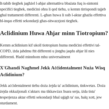
It-tabib tiegħek jagħżel l-aħjar alternattiva bbażata fuq is-sintomi
speċifiċi tiegħek, mediċini oħra li qed tieħu, u kemm tirrispondi tajjeb
għal trattamenti differenti. L-għan huwa li ssib l-aktar għażla effettiva
bl-inqas effetti sekondarji għas-sitwazzjoni tiegħek.
Aclidinium Huwa Aħjar minn Tiotropium?
Kemm aclidinium kif ukoll tiotropium huma mediċini effettivi tal-
COPD, iżda jaħdmu ftit differenti u jistgħu jaqdu aħjar lil nies
differenti. Ħadd minnhom mhu universalment
X'Għandi Nagħmel Jekk Aċċidentalment Nuża Wisq
Aclidinium?
Jekk aċċidentalment tieħu doża żejda ta' aclidinium, tinkwetax. Doża
żejda okkażjonali x'aktarx ma tikkawżax ħsara serja, iżda tista'
tesperjenza aktar effetti sekondarji bħal uġigħ ta' ras, ħalq xott, jew
sturdament.