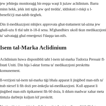
jew jeħtieġu monitoraġġ bir-reqqa waqt li jużaw aclidinium. Barra
minn hekk, jekk inti tqila jew qed tredda', iddiskuti r-riskji u l-
benefiċċji mat-tabib tiegħek.
Din il-medikazzjoni mhijiex approvata għat-trattament tal-ażma jew
għall-użu fi tfal taħt it-18-il sena. M'għandhiex ukoll tkun medikazzjoni
ta' salvataġġ għal emerġenzi f'daqqa tan-nifs.
Isem tal-Marka Aclidinium
Aclidinium huwa disponibbli taħt l-isem tal-marka Tudorza Pressair fl-
Istati Uniti. Din hija l-aktar forma ta' medikazzjoni preskritta
komunement.
Il-verżjoni tal-isem tal-marka tiġi bħala apparat li jinġibed man-nifs ta'
trab niexef li fih dożi pre-imkejla tal-medikazzjoni. Kull apparat li
jinġibed man-nifs tipikament fih 60 doża, li ddum madwar xahar meta
tintuża darbtejn kuljum kif preskritt.