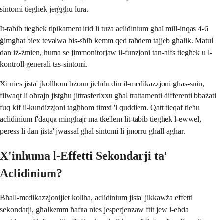
sintomi tiegħek jerġgħu lura.
It-tabib tiegħek tipikament irid li tuża aclidinium għal mill-inqas 4-6
ġimgħat biex tevalwa bis-sħiħ kemm qed taħdem tajjeb għalik. Matul
dan iż-żmien, huma se jimmonitorjaw il-funzjoni tan-nifs tiegħek u l-
kontroll ġenerali tas-sintomi.
Xi nies jista' jkollhom bżonn jieħdu din il-medikazzjoni għas-snin,
filwaqt li oħrajn jistgħu jittrasferixxu għal trattamenti differenti bbażati
fuq kif il-kundizzjoni tagħhom timxi 'l quddiem. Qatt tieqaf tieħu
aclidinium f'daqqa mingħajr ma tkellem lit-tabib tiegħek l-ewwel,
peress li dan jista' jwassal għal sintomi li jmorru għall-agħar.
X'inhuma l-Effetti Sekondarji ta'
Aclidinium?
Bħall-medikazzjonijiet kollha, aclidinium jista' jikkawża effetti
sekondarji, għalkemm ħafna nies jesperjenzaw ftit jew l-ebda