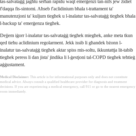
tas-salvataġġ jagħtu serħan rapidu waqt emerġenzi tan-nifs jew żidiet
f'daqqa fis-sintomi. Aħseb f'aclidinium bħala t-trattament ta'
manutenzjoni ta' kuljum tiegħek u l-inalatur tas-salvataġġ tiegħek bħala
l-backup ta' emerġenza tiegħek.
Dejjem iġorr l-inalatur tas-salvataġġ tiegħek miegħek, anke meta tkun
qed tieħu aclidinium regolarment. Jekk issib li għandek bżonn l-
inalatur tas-salvataġġ tiegħek aktar spiss mis-soltu, ikkuntattja lit-tabib
tiegħek peress li dan jista' jindika li l-ġestjoni tal-COPD tiegħek teħtieġ
aġġustament.
Medical Disclaimer:
This article is for informational purposes only and does not constitute
medical advice. Always consult a qualified healthcare provider for diagnosis and treatment
decisions. If you are experiencing a medical emergency, call 911 or go to the nearest emergency
room immediately.