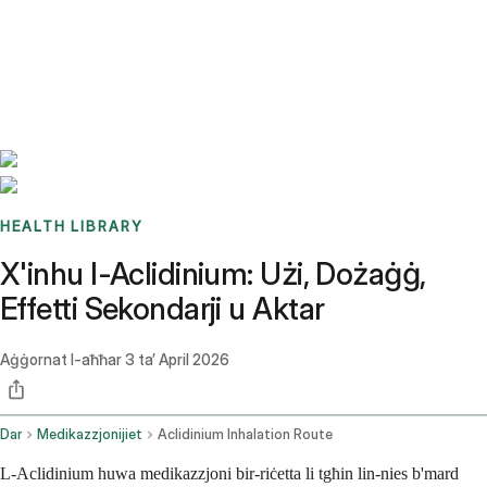
Benchmarks
Stories
FAQ
Sign up / Log in
HEALTH LIBRARY
X'inhu l-Aclidinium: Użi, Dożaġġ,
Effetti Sekondarji u Aktar
Aġġornat l-aħħar
3 ta’ April 2026
Dar
Medikazzjonijiet
Aclidinium Inhalation Route
L-Aclidinium huwa medikazzjoni bir-riċetta li tgħin lin-nies b'mard