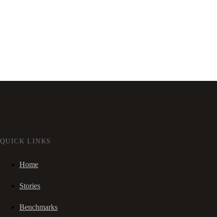
QUICK LINKS
Home
Stories
Benchmarks