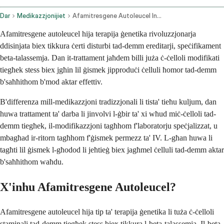
Dar
Medikazzjonijiet
Afamitresgene Autoleucel Intravenous Route
Afamitresgene autoleucel hija terapija ġenetika rivoluzzjonarja
ddisinjata biex tikkura ċerti disturbi tad-demm ereditarji, speċifikament
beta-talassemja. Dan it-trattament jaħdem billi juża ċ-ċelloli modifikati
tiegħek stess biex jgħin lil ġismek jipproduċi ċelluli ħomor tad-demm
b'saħħithom b'mod aktar effettiv.
B'differenza mill-medikazzjoni tradizzjonali li tista' tieħu kuljum, dan
huwa trattament ta' darba li jinvolvi l-ġbir ta' xi wħud miċ-ċelloli tad-
demm tiegħek, il-modifikazzjoni tagħhom f'laboratorju speċjalizzat, u
mbagħad ir-ritorn tagħhom f'ġismek permezz ta' IV. L-għan huwa li
tagħti lil ġismek l-għodod li jeħtieġ biex jagħmel ċelluli tad-demm aktar
b'saħħithom waħdu.
X'inhu Afamitresgene Autoleucel?
Afamitresgene autoleucel hija tip ta' terapija ġenetika li tuża ċ-ċelloli
staminali tad-demm tiegħek stess biex tikkura l-beta-talassemja. Il-beta-