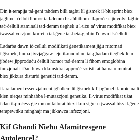
Din it-terapija tal-ġeni taħdem billi tagħti lil ġismek il-blueprint biex
jagħmel ċelluli ħomor tad-demm b'saħħithom. Il-proċess jinvolvi l-ġbir
taċ-ċelluli staminali tad-demm tiegħek u l-użu ta' virus modifikat biex
iwassal verżjoni korretta tal-ġene tal-beta-globin f'dawn iċ-ċelluli.
Ladarba dawn iċ-ċelluli modifikati ġenetikament jiġu rritornati
f'ġismek, huma jivvjaġġaw lejn il-mudullun tal-għadam tiegħek fejn
jibdew jipproduċu ċelluli ħomor tad-demm li fihom emoglobina
funzjonali. Dan huwa kkunsidrat approċċ sofistikat ħafna u mmirat
biex jikkura disturbi ġenetiċi tad-demm.
It-trattament essenzjalment jgħallem lil ġismek kif jagħmel il-proteina li
kien nieqes minħabba l-mutazzjoni ġenetika. Il-virus modifikat użat
f'dan il-proċess ġie mmanifatturat biex ikun sigur u jwassal biss il-ġene
terapewtiku mingħajr ma jikkawża infezzjoni.
Kif Għandi Nieħu Afamitresgene
Autoleucel?