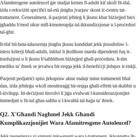
Afamitresgene autoleucel ġie studjat kemm fl-adulti kif ukoll fit-tfal,
iżda r-rekwiżiti speċifiċi tal-età jistgħu jvarjaw skont iċ-ċentru tat-
trattament. Ġeneralment, il-pazjenti jeħtieġ li jkunu kbar biżżejjed biex
jgħaddu b'mod sikur mill-kimoterapija tal-ikkundizzjonar u l-proċeduri
tal-ġbir.
It-tfal bil-beta-talassemja jistgħu jkunu kandidati jekk jissodisfaw l-
istess kriterji bħall-adulti, inkluż li jkollhom marda dipendenti fuq it-
trasfużjoni u li jkunu b'saħħithom biżżejjed għall-proċedura. It-tim
mediku ta' ibnek se jevalwa bir-reqqa jekk il-benefiċċji jisbqux ir-riskji.
Pazjenti pedjatriċi spiss jirkupraw aktar malajr minn trattamenti bħal
dan, iżda jeħtieġu wkoll monitoraġġ bir-reqqa għall-effetti tat-tkabbir u
l-iżvilupp. Id-deċiżjoni tinvolvi li jiġu evalwati l-kunsiderazzjonijiet
immedjati u fit-tul għas-saħħa u l-kwalità tal-ħajja ta' ibnek.
Q2. X'Għandi Nagħmel Jekk Għandi
Kumplikazzjonijiet Wara Afamitresgene Autoleucel?
Jekk tesperjenza xi sintomi inkwetanti wara t-trattament, ikkuntattja lit-