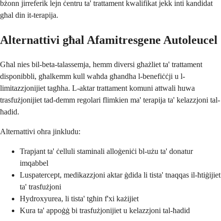
bżonn jirreferik lejn ċentru ta' trattament kwalifikat jekk inti kandidat
għal din it-terapija.
Alternattivi għal Afamitresgene Autoleucel
Għal nies bil-beta-talassemja, hemm diversi għażliet ta' trattament
disponibbli, għalkemm kull waħda għandha l-benefiċċji u l-
limitazzjonijiet tagħha. L-aktar trattament komuni attwali huwa
trasfużjonijiet tad-demm regolari flimkien ma' terapija ta' kelazzjoni tal-
ħadid.
Alternattivi oħra jinkludu:
Trapjant ta' ċelluli staminali alloġeniċi bl-użu ta' donatur
imqabbel
Luspatercept, medikazzjoni aktar ġdida li tista' tnaqqas il-ħtiġijiet
ta' trasfużjoni
Hydroxyurea, li tista' tgħin f'xi każijiet
Kura ta' appoġġ bi trasfużjonijiet u kelazzjoni tal-ħadid