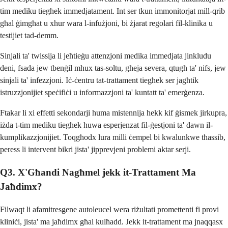
tim mediku tiegħek immedjatament. Int ser tkun immonitorjat mill-qrib
għal ġimgħat u xhur wara l-infużjoni, bi żjarat regolari fil-klinika u
testijiet tad-demm.
Sinjali ta' twissija li jeħtieġu attenzjoni medika immedjata jinkludu
deni, fsada jew tbenġil mhux tas-soltu, għeja severa, qtugħ ta' nifs, jew
sinjali ta' infezzjoni. Iċ-ċentru tat-trattament tiegħek ser jagħtik
istruzzjonijiet speċifiċi u informazzjoni ta' kuntatt ta' emerġenza.
Ftakar li xi effetti sekondarji huma mistennija hekk kif ġismek jirkupra,
iżda t-tim mediku tiegħek huwa esperjenzat fil-ġestjoni ta' dawn il-
kumplikazzjonijiet. Toqgħodx lura milli ċempel bi kwalunkwe tħassib,
peress li intervent bikri jista' jipprevjeni problemi aktar serji.
Q3. X'Għandi Nagħmel jekk it-Trattament Ma
Jaħdimx?
Filwaqt li afamitresgene autoleucel wera riżultati promettenti fi provi
kliniċi, jista' ma jaħdimx għal kulħadd. Jekk it-trattament ma jnaqqasx