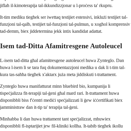
jiflaħ il-kimoterapija tal-ikkundizzjonar u l-proċess ta' rkupru.
It-tim mediku tiegħek ser iwettaq testijiet estensivi, inklużi testijiet tal-
funzjoni tal-qalb, testijiet tal-funzjoni tal-pulmun, u xogħol komprensiv
tad-demm, biex jiddetermina jekk intix kandidat adattat.
Isem tad-Ditta Afamitresgene Autoleucel
L-isem tad-ditta għal afamitresgene autoleucel huwa Zynteglo. Dan
huwa l-isem li se tara fuq dokumentazzjoni medika u dak li t-tim tal-
kura tas-saħħa tiegħek x'aktarx juża meta jiddiskuti t-trattament.
Zynteglo huwa manifatturat minn bluebird bio, kumpanija li
tispeċjalizza fit-terapiji tal-ġeni għal mard rari. It-trattament huwa
disponibbli biss f'ċentri mediċi speċjalizzati li ġew iċċertifikati biex
jamministraw dan it-tip ta' terapija tal-ġeni.
Minħabba li dan huwa trattament tant speċjalizzat, mhuwiex
disponibbli fl-isptarijiet jew fil-kliniki kollha. It-tabib tiegħek ikollu