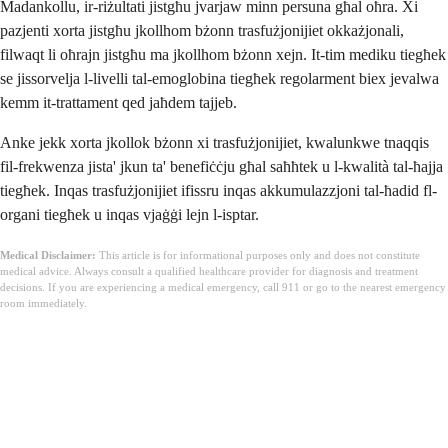
Madankollu, ir-riżultati jistgħu jvarjaw minn persuna għal oħra. Xi
pazjenti xorta jistgħu jkollhom bżonn trasfużjonijiet okkażjonali,
filwaqt li oħrajn jistgħu ma jkollhom bżonn xejn. It-tim mediku tiegħek
se jissorvelja l-livelli tal-emoglobina tiegħek regolarment biex jevalwa
kemm it-trattament qed jaħdem tajjeb.
Anke jekk xorta jkollok bżonn xi trasfużjonijiet, kwalunkwe tnaqqis
fil-frekwenza jista' jkun ta' benefiċċju għal saħħtek u l-kwalità tal-ħajja
tiegħek. Inqas trasfużjonijiet ifissru inqas akkumulazzjoni tal-ħadid fl-
organi tiegħek u inqas vjaġġi lejn l-isptar.
Medical Disclaimer:
This article is for informational purposes only and does not constitute
medical advice. Always consult a qualified healthcare provider for diagnosis and treatment
decisions. If you are experiencing a medical emergency, call 911 or go to the nearest emergency
room immediately.