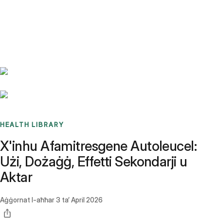
Benchmarks
Stories
FAQ
Sign up / Log in
HEALTH LIBRARY
X'inhu Afamitresgene Autoleucel:
Użi, Dożaġġ, Effetti Sekondarji u
Aktar
Aġġornat l-aħħar
3 ta’ April 2026