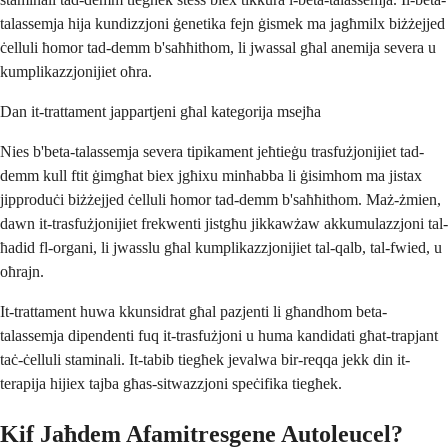
talassemja hija kundizzjoni ġenetika fejn ġismek ma jagħmilx biżżejjed
ċelluli ħomor tad-demm b'saħħithom, li jwassal għal anemija severa u
kumplikazzjonijiet oħra.
Dan it-trattament jappartjeni għal kategorija msejħa
Nies b'beta-talassemja severa tipikament jeħtieġu trasfużjonijiet tad-
demm kull ftit ġimgħat biex jgħixu minħabba li ġisimhom ma jistax
jipproduċi biżżejjed ċelluli ħomor tad-demm b'saħħithom. Maż-żmien,
dawn it-trasfużjonijiet frekwenti jistgħu jikkawżaw akkumulazzjoni tal-
ħadid fl-organi, li jwasslu għal kumplikazzjonijiet tal-qalb, tal-fwied, u
oħrajn.
It-trattament huwa kkunsidrat għal pazjenti li għandhom beta-
talassemja dipendenti fuq it-trasfużjoni u huma kandidati għat-trapjant
taċ-ċelluli staminali. It-tabib tiegħek jevalwa bir-reqqa jekk din it-
terapija hijiex tajba għas-sitwazzjoni speċifika tiegħek.
Kif Jaħdem Afamitresgene Autoleucel?