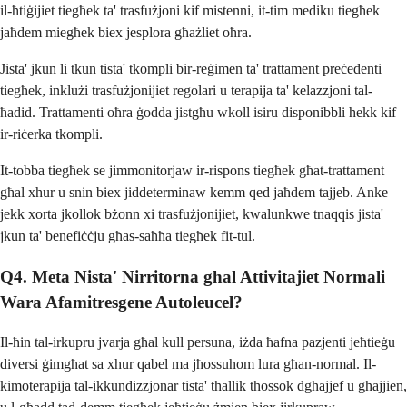
il-ħtiġijiet tiegħek ta' trasfużjoni kif mistenni, it-tim mediku tiegħek
jaħdem miegħek biex jesplora għażliet oħra.
Jista' jkun li tkun tista' tkompli bir-reġimen ta' trattament preċedenti
tiegħek, inklużi trasfużjonijiet regolari u terapija ta' kelazzjoni tal-
ħadid. Trattamenti oħra ġodda jistgħu wkoll isiru disponibbli hekk kif
ir-riċerka tkompli.
It-tobba tiegħek se jimmonitorjaw ir-rispons tiegħek għat-trattament
għal xhur u snin biex jiddeterminaw kemm qed jaħdem tajjeb. Anke
jekk xorta jkollok bżonn xi trasfużjonijiet, kwalunkwe tnaqqis jista'
jkun ta' benefiċċju għas-saħħa tiegħek fit-tul.
Q4. Meta Nista' Nirritorna għal Attivitajiet Normali
Wara Afamitresgene Autoleucel?
Il-ħin tal-irkupru jvarja għal kull persuna, iżda ħafna pazjenti jeħtieġu
diversi ġimgħat sa xhur qabel ma jħossuhom lura għan-normal. Il-
kimoterapija tal-ikkundizzjonar tista' tħallik tħossok dgħajjef u għajjien,