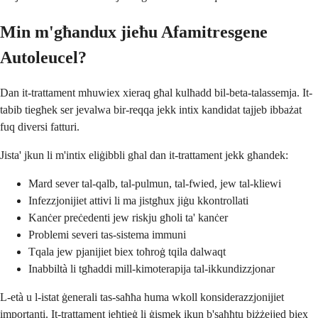
Min m'għandux jieħu Afamitresgene
Autoleucel?
Dan it-trattament mhuwiex xieraq għal kulħadd bil-beta-talassemja. It-
tabib tiegħek ser jevalwa bir-reqqa jekk intix kandidat tajjeb ibbażat
fuq diversi fatturi.
Jista' jkun li m'intix eliġibbli għal dan it-trattament jekk għandek:
Mard sever tal-qalb, tal-pulmun, tal-fwied, jew tal-kliewi
Infezzjonijiet attivi li ma jistgħux jiġu kkontrollati
Kanċer preċedenti jew riskju għoli ta' kanċer
Problemi severi tas-sistema immuni
Tqala jew pjanijiet biex toħroġ tqila dalwaqt
Inabbiltà li tgħaddi mill-kimoterapija tal-ikkundizzjonar
L-età u l-istat ġenerali tas-saħħa huma wkoll konsiderazzjonijiet
importanti. It-trattament jeħtieġ li ġismek ikun b'saħħtu biżżejjed biex