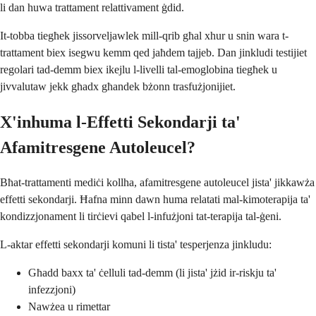
li dan huwa trattament relattivament ġdid.
It-tobba tiegħek jissorveljawlek mill-qrib għal xhur u snin wara t-
trattament biex isegwu kemm qed jaħdem tajjeb. Dan jinkludi testijiet
regolari tad-demm biex ikejlu l-livelli tal-emoglobina tiegħek u
jivvalutaw jekk għadx għandek bżonn trasfużjonijiet.
X'inhuma l-Effetti Sekondarji ta'
Afamitresgene Autoleucel?
Bħat-trattamenti mediċi kollha, afamitresgene autoleucel jista' jikkawża
effetti sekondarji. Ħafna minn dawn huma relatati mal-kimoterapija ta'
kondizzjonament li tirċievi qabel l-infużjoni tat-terapija tal-ġeni.
L-aktar effetti sekondarji komuni li tista' tesperjenza jinkludu:
Għadd baxx ta' ċelluli tad-demm (li jista' jżid ir-riskju ta'
infezzjoni)
Nawżea u rimettar