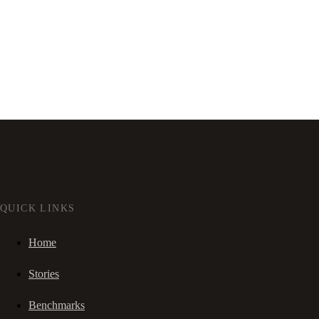
QUICK LINKS
Home
Stories
Benchmarks