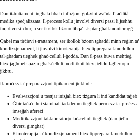
Dan it-trattament jingħata bħala infużjoni ġol-vini waħda f'faċilità
medika speċjalizzata. Il-proċess kollu jinvolvi diversi passi li jseħħu
fuq diversi xhur, u ser ikollok bżonn tibqa' l-isptar għall-monitoraġġ.
Qabel ma tirċievi t-trattament, ser ikollok bżonn tgħaddi minn reġim ta'
kondizzjonament, li jinvolvi kimoterapija biex tipprepara l-mudullun
tal-għadam tiegħek għaċ-ċelluli l-ġodda. Dan il-pass huwa meħtieġ
biex jagħmel spazju għaċ-ċelluli modifikati biex jieħdu l-għeruq u
jikbru.
Il-proċess ta' preparazzjoni tipikament jinkludi:
Evalwazzjoni u ttestjar inizjali biex tiżgura li inti kandidat tajjeb
Ġbir taċ-ċelluli staminali tad-demm tiegħek permezz ta' proċess
imsejjaħ afereżi
Modifikazzjoni tal-laboratorju taċ-ċelluli tiegħek (dan jieħu
diversi ġimgħat)
Kimoterapija ta' kondizzjonament biex tipprepara l-mudullun