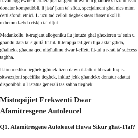
Il-vantaġġ ewlieni tat-terapija tal-ġeni huwa li m'għandekx bżonn issib
donatur kompatibbli, li jista' jkun ta' sfida, speċjalment għal nies minn
ċerti sfondi etniċi. L-użu taċ-ċelloli tiegħek stess ifisser ukoll li
m'hemm l-ebda riskju ta' rifjut.
Madankollu, it-trapjant alloġeniku ilu jintuża għal għexieren ta' snin u
għandu data ta' sigurtà fit-tul. It-terapija tal-ġeni hija aktar ġdida,
għalhekk għadna qed nitgħallmu dwar l-effetti fit-tul u r-rati ta' suċċess
tagħha.
It-tim mediku tiegħek jgħinek tiżen dawn il-fatturi bbażati fuq is-
sitwazzjoni speċifika tiegħek, inkluż jekk għandekx donatur adattat
disponibbli u l-istatus ġenerali tas-saħħa tiegħek.
Mistoqsijiet Frekwenti Dwar
Afamitresgene Autoleucel
Q1. Afamitresgene Autoleucel Huwa Sikur għat-Tfal?