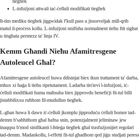
tiegħek
L-infużjoni attwali taċ-ċelluli modifikati tiegħek
It-tim mediku tiegħek jiggwidak f'kull pass u jissorveljak mill-qrib
matul il-proċess kollu. L-infużjoni nnifisha normalment tieħu ftit sigħat
u tingħata permezz ta' linja IV.
Kemm Għandi Nieħu Afamitresgene
Autoleucel Għal?
Afamitresgene autoleucel huwa ddisinjat biex ikun trattament ta' darba,
mhux xi ħaġa li tieħu ripetutament. Ladarba tirċievi l-infużjoni, iċ-
ċelluli modifikati huma maħsuba biex jipprovdu benefiċji fit-tul billi
jistabbilixxu ruħhom fil-mudullun tiegħek.
L-għan huwa li dawn iċ-ċelluli jkomplu jipproduċu ċelluli ħomor tad-
demm b'saħħithom għal ħafna snin, potenzjalment jeliminaw jew
inaqqsu b'mod sinifikanti l-ħtieġa tiegħek għal trasfużjonijiet regolari
tad-demm. Madankollu, l-effetti fit-tul għadhom qed jiġu studjati peress