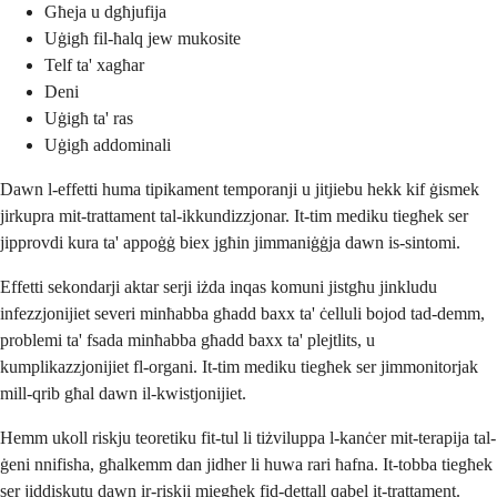
Għeja u dgħjufija
Uġigħ fil-ħalq jew mukosite
Telf ta' xagħar
Deni
Uġigħ ta' ras
Uġigħ addominali
Dawn l-effetti huma tipikament temporanji u jitjiebu hekk kif ġismek
jirkupra mit-trattament tal-ikkundizzjonar. It-tim mediku tiegħek ser
jipprovdi kura ta' appoġġ biex jgħin jimmaniġġja dawn is-sintomi.
Effetti sekondarji aktar serji iżda inqas komuni jistgħu jinkludu
infezzjonijiet severi minħabba għadd baxx ta' ċelluli bojod tad-demm,
problemi ta' fsada minħabba għadd baxx ta' plejtlits, u
kumplikazzjonijiet fl-organi. It-tim mediku tiegħek ser jimmonitorjak
mill-qrib għal dawn il-kwistjonijiet.
Hemm ukoll riskju teoretiku fit-tul li tiżviluppa l-kanċer mit-terapija tal-
ġeni nnifisha, għalkemm dan jidher li huwa rari ħafna. It-tobba tiegħek
ser jiddiskutu dawn ir-riskji miegħek fid-dettall qabel it-trattament.