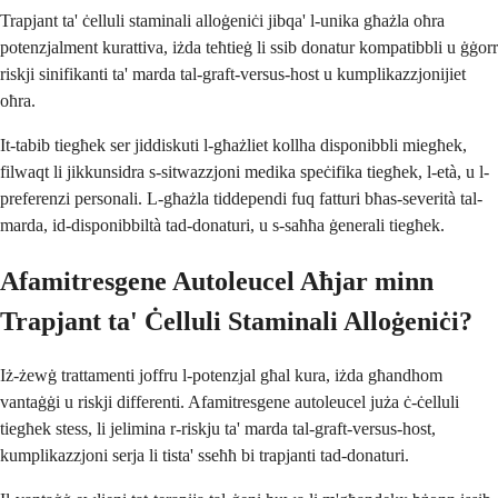
Trapjant ta' ċelluli staminali alloġeniċi jibqa' l-unika għażla oħra
potenzjalment kurattiva, iżda teħtieġ li ssib donatur kompatibbli u ġġorr
riskji sinifikanti ta' marda tal-graft-versus-host u kumplikazzjonijiet
oħra.
It-tabib tiegħek ser jiddiskuti l-għażliet kollha disponibbli miegħek,
filwaqt li jikkunsidra s-sitwazzjoni medika speċifika tiegħek, l-età, u l-
preferenzi personali. L-għażla tiddependi fuq fatturi bħas-severità tal-
marda, id-disponibbiltà tad-donaturi, u s-saħħa ġenerali tiegħek.
Afamitresgene Autoleucel Aħjar minn
Trapjant ta' Ċelluli Staminali Alloġeniċi?
Iż-żewġ trattamenti joffru l-potenzjal għal kura, iżda għandhom
vantaġġi u riskji differenti. Afamitresgene autoleucel juża ċ-ċelluli
tiegħek stess, li jelimina r-riskju ta' marda tal-graft-versus-host,
kumplikazzjoni serja li tista' sseħħ bi trapjanti tad-donaturi.