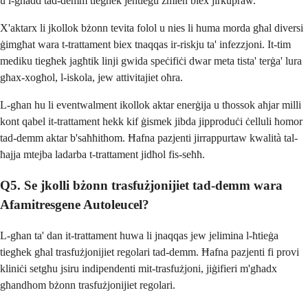
u l-għadd tad-demm tiegħek jeħtieġu żmien biex jirkupraw.
X'aktarx li jkollok bżonn tevita folol u nies li huma morda għal diversi
ġimgħat wara t-trattament biex tnaqqas ir-riskju ta' infezzjoni. It-tim
mediku tiegħek jagħtik linji gwida speċifiċi dwar meta tista' terġa' lura
għax-xogħol, l-iskola, jew attivitajiet oħra.
L-għan hu li eventwalment ikollok aktar enerġija u tħossok aħjar milli
kont qabel it-trattament hekk kif ġismek jibda jipproduċi ċelluli ħomor
tad-demm aktar b'saħħithom. Ħafna pazjenti jirrappurtaw kwalità tal-
ħajja mtejba ladarba t-trattament jidħol fis-seħħ.
Q5. Se jkolli bżonn trasfużjonijiet tad-demm wara
Afamitresgene Autoleucel?
L-għan ta' dan it-trattament huwa li jnaqqas jew jelimina l-ħtieġa
tiegħek għal trasfużjonijiet regolari tad-demm. Ħafna pazjenti fi provi
kliniċi setgħu jsiru indipendenti mit-trasfużjoni, jiġifieri m'għadx
għandhom bżonn trasfużjonijiet regolari.