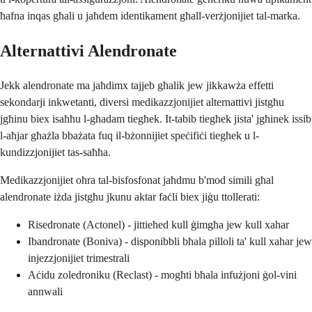
ħafna inqas għali u jaħdem identikament għall-verżjonijiet tal-marka.
Alternattivi Alendronate
Jekk alendronate ma jaħdimx tajjeb għalik jew jikkawża effetti
sekondarji inkwetanti, diversi medikazzjonijiet alternattivi jistgħu
jgħinu biex isaħħu l-għadam tiegħek. It-tabib tiegħek jista' jgħinek issib
l-aħjar għażla bbażata fuq il-bżonnijiet speċifiċi tiegħek u l-
kundizzjonijiet tas-saħħa.
Medikazzjonijiet oħra tal-bisfosfonat jaħdmu b'mod simili għal
alendronate iżda jistgħu jkunu aktar faċli biex jiġu ttollerati:
Risedronate (Actonel) - jittieħed kull ġimgħa jew kull xahar
Ibandronate (Boniva) - disponibbli bħala pilloli ta' kull xahar jew
injezzjonijiet trimestrali
Aċidu zoledroniku (Reclast) - mogħti bħala infużjoni ġol-vini
annwali