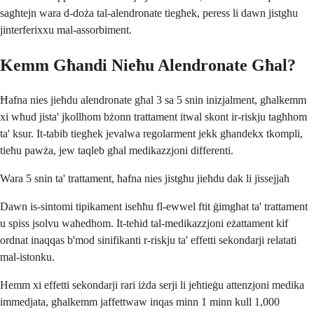
sagħtejn wara d-doża tal-alendronate tiegħek, peress li dawn jistgħu
jinterferixxu mal-assorbiment.
Kemm Għandi Nieħu Alendronate Għal?
Ħafna nies jieħdu alendronate għal 3 sa 5 snin inizjalment, għalkemm
xi wħud jista' jkollhom bżonn trattament itwal skont ir-riskju tagħhom
ta' ksur. It-tabib tiegħek jevalwa regolarment jekk għandekx tkompli,
tieħu pawża, jew taqleb għal medikazzjoni differenti.
Wara 5 snin ta' trattament, ħafna nies jistgħu jieħdu dak li jissejjaħ
Dawn is-sintomi tipikament iseħħu fl-ewwel ftit ġimgħat ta' trattament
u spiss jsolvu waħedhom. It-teħid tal-medikazzjoni eżattament kif
ordnat inaqqas b'mod sinifikanti r-riskju ta' effetti sekondarji relatati
mal-istonku.
Hemm xi effetti sekondarji rari iżda serji li jeħtieġu attenzjoni medika
immedjata, għalkemm jaffettwaw inqas minn 1 minn kull 1,000