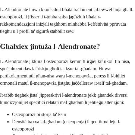
L-Alendronate huwa kkunsidrat bħala trattament tal-ewwel linja għall-
osteoporożi, li jfisser li t-tobba spiss jagħżluh bħala r-
rakkomandazzjoni inizjali tagħhom minħabba l-effettività ppruvata
tiegħu u l-profil ta' sigurtà stabbilit sew.
Għalxiex jintuża l-Alendronate?
L-Alendronate jikkura l-osteoporożi kemm fl-irġiel kif ukoll fin-nisa,
speċjalment dawk f'riskju għoli ta' ksur tal-għadam. Huwa
partikolarment utli għan-nisa wara l-menopawża, peress li l-bidliet
ormonali matul il-menopawża jistgħu jaċċelleraw it-telf tal-għadam.
It-tabib tiegħek jista' jippreskrivi l-alendronate jekk għandek diversi
kundizzjonijiet speċifiċi relatati mal-għadam li jeħtieġu attenzjoni:
Osteoporożi bi storja ta' ksur
Densità baxxa tal-għadam (osteopenja) li qed timxi lejn l-
osteoporożi