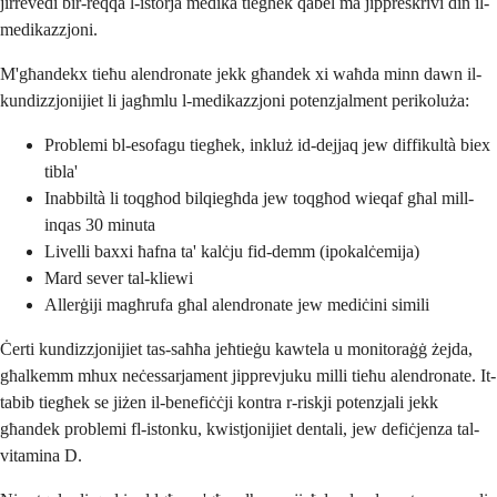
jirrevedi bir-reqqa l-istorja medika tiegħek qabel ma jippreskrivi din il-
medikazzjoni.
M'għandekx tieħu alendronate jekk għandek xi waħda minn dawn il-
kundizzjonijiet li jagħmlu l-medikazzjoni potenzjalment perikoluża:
Problemi bl-esofagu tiegħek, inkluż id-dejjaq jew diffikultà biex
tibla'
Inabbiltà li toqgħod bilqiegħda jew toqgħod wieqaf għal mill-
inqas 30 minuta
Livelli baxxi ħafna ta' kalċju fid-demm (ipokalċemija)
Mard sever tal-kliewi
Allerġiji magħrufa għal alendronate jew mediċini simili
Ċerti kundizzjonijiet tas-saħħa jeħtieġu kawtela u monitoraġġ żejda,
għalkemm mhux neċessarjament jipprevjuku milli tieħu alendronate. It-
tabib tiegħek se jiżen il-benefiċċji kontra r-riskji potenzjali jekk
għandek problemi fl-istonku, kwistjonijiet dentali, jew defiċjenza tal-
vitamina D.