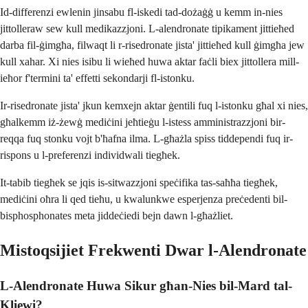
Id-differenzi ewlenin jinsabu fl-iskedi tad-dożaġġ u kemm in-nies
jittolleraw sew kull medikazzjoni. L-alendronate tipikament jittieħed
darba fil-ġimgħa, filwaqt li r-risedronate jista' jittieħed kull ġimgħa jew
kull xahar. Xi nies isibu li wieħed huwa aktar faċli biex jittollera mill-
ieħor f'termini ta' effetti sekondarji fl-istonku.
Ir-risedronate jista' jkun kemxejn aktar ġentili fuq l-istonku għal xi nies,
għalkemm iż-żewġ mediċini jeħtieġu l-istess amministrazzjoni bir-
reqqa fuq stonku vojt b'ħafna ilma. L-għażla spiss tiddependi fuq ir-
rispons u l-preferenzi individwali tiegħek.
It-tabib tiegħek se jqis is-sitwazzjoni speċifika tas-saħħa tiegħek,
mediċini oħra li qed tieħu, u kwalunkwe esperjenza preċedenti bil-
bisphosphonates meta jiddeċiedi bejn dawn l-għażliet.
Mistoqsijiet Frekwenti Dwar l-Alendronate
L-Alendronate Huwa Sikur għan-Nies bil-Mard tal-
Kliewi?