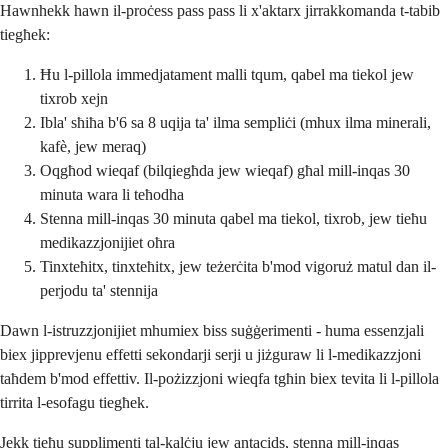
Hawnhekk hawn il-proċess pass pass li x'aktarx jirrakkomanda t-tabib
tiegħek:
Ħu l-pillola immedjatament malli tqum, qabel ma tiekol jew
tixrob xejn
Ibla' sħiħa b'6 sa 8 uqija ta' ilma sempliċi (mhux ilma minerali,
kafè, jew meraq)
Oqgħod wieqaf (bilqiegħda jew wieqaf) għal mill-inqas 30
minuta wara li teħodha
Stenna mill-inqas 30 minuta qabel ma tiekol, tixrob, jew tieħu
medikazzjonijiet oħra
Tinxteħitx, tinxteħitx, jew teżerċita b'mod vigoruż matul dan il-
perjodu ta' stennija
Dawn l-istruzzjonijiet mhumiex biss suġġerimenti - huma essenzjali
biex jipprevjenu effetti sekondarji serji u jiżguraw li l-medikazzjoni
taħdem b'mod effettiv. Il-pożizzjoni wieqfa tgħin biex tevita li l-pillola
tirrita l-esofagu tiegħek.
Jekk tieħu supplimenti tal-kalċju jew antacids, stenna mill-inqas