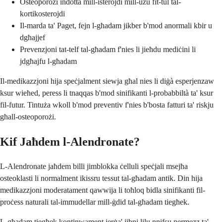
Osteoporożi indotta mill-isterojdi mill-użu fit-tul tal-
kortikosterojdi
Il-marda ta' Paget, fejn l-għadam jikber b'mod anormali kbir u
dgħajjef
Prevenzjoni tat-telf tal-għadam f'nies li jieħdu mediċini li
jdgħajfu l-għadam
Il-medikazzjoni hija speċjalment siewja għal nies li diġà esperjenzaw
ksur wieħed, peress li tnaqqas b'mod sinifikanti l-probabbiltà ta' ksur
fil-futur. Tintuża wkoll b'mod preventiv f'nies b'bosta fatturi ta' riskju
għall-osteoporożi.
Kif Jaħdem l-Alendronate?
L-Alendronate jaħdem billi jimblokka ċelluli speċjali msejħa
osteoklasti li normalment ikissru tessut tal-għadam antik. Din hija
medikazzjoni moderatament qawwija li toħloq bidla sinifikanti fil-
proċess naturali tal-immudellar mill-ġdid tal-għadam tiegħek.
L-għadam tiegħek kontinwament jerġa' jibni lilu nnifsu permezz ta'