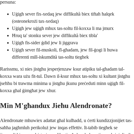
persuna:
Uġigħ sever fix-xedaq jew diffikultà biex tiftaħ ħalqek
(osteonekrożi tax-xedaq)
Uġigħ jew uġigħ mhux tas-soltu fil-koxxa li ma jmurx
Ħruq ta' stonku sever jew diffikultà biex tibla'
Uġigħ fis-sider ġdid jew li jiggrava
Uġigħ sever fil-muskoli, fl-għadam, jew fil-ġogi li huwa
differenti mill-iskumdità tas-soltu tiegħek
Rarissmu, xi nies jistgħu jesperjenzaw ksur atipiku tal-għadam tal-
koxxa wara użu fit-tul. Dawn il-ksur mhux tas-soltu xi kultant jistgħu
jseħħu bi trawma minima u jistgħu jkunu preċeduti minn uġigħ fil-
koxxa għal ġimgħat jew xhur.
Min M'għandux Jieħu Alendronate?
Alendronate mhuwiex adattat għal kulħadd, u ċerti kundizzjonijiet tas-
saħħa jagħmluh perikoluż jew inqas effettiv. It-tabib tiegħek se