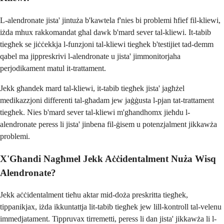
L-alendronate jista' jintuża b'kawtela f'nies bi problemi ħfief fil-kliewi,
iżda mhux rakkomandat għal dawk b'mard sever tal-kliewi. It-tabib
tiegħek se jiċċekkja l-funzjoni tal-kliewi tiegħek b'testijiet tad-demm
qabel ma jippreskrivi l-alendronate u jista' jimmonitorjaha
perjodikament matul it-trattament.
Jekk għandek mard tal-kliewi, it-tabib tiegħek jista' jagħżel
medikazzjoni differenti tal-għadam jew jaġġusta l-pjan tat-trattament
tiegħek. Nies b'mard sever tal-kliewi m'għandhomx jieħdu l-
alendronate peress li jista' jinbena fil-ġisem u potenzjalment jikkawża
problemi.
X'Għandi Nagħmel Jekk Aċċidentalment Nuża Wisq
Alendronate?
Jekk aċċidentalment tieħu aktar mid-doża preskritta tiegħek,
tippanikjax, iżda ikkuntattja lit-tabib tiegħek jew lill-kontroll tal-velenu
immedjatament. Tippruvax tirremetti, peress li dan jista' jikkawża li l-