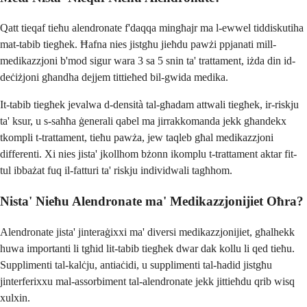
Qatt tieqaf tieħu alendronate f'daqqa mingħajr ma l-ewwel tiddiskutiha
mat-tabib tiegħek. Ħafna nies jistgħu jieħdu pawżi ppjanati mill-
medikazzjoni b'mod sigur wara 3 sa 5 snin ta' trattament, iżda din id-
deċiżjoni għandha dejjem tittieħed bil-gwida medika.
It-tabib tiegħek jevalwa d-densità tal-għadam attwali tiegħek, ir-riskju
ta' ksur, u s-saħħa ġenerali qabel ma jirrakkomanda jekk għandekx
tkompli t-trattament, tieħu pawża, jew taqleb għal medikazzjoni
differenti. Xi nies jista' jkollhom bżonn ikomplu t-trattament aktar fit-
tul ibbażat fuq il-fatturi ta' riskju individwali tagħhom.
Nista' Nieħu Alendronate ma' Medikazzjonijiet Oħra?
Alendronate jista' jinteraġixxi ma' diversi medikazzjonijiet, għalhekk
huwa importanti li tgħid lit-tabib tiegħek dwar dak kollu li qed tieħu.
Supplimenti tal-kalċju, antiaċidi, u supplimenti tal-ħadid jistgħu
jinterferixxu mal-assorbiment tal-alendronate jekk jittieħdu qrib wisq
xulxin.