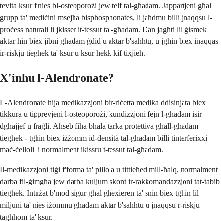
tevita ksur f'nies bl-osteoporożi jew telf tal-għadam. Jappartjeni għal
grupp ta' mediċini msejħa bisphosphonates, li jaħdmu billi jnaqqsu l-
proċess naturali li jkisser it-tessut tal-għadam. Dan jagħti lil ġismek
aktar ħin biex jibni għadam ġdid u aktar b'saħħtu, u jgħin biex inaqqas
ir-riskju tiegħek ta' ksur u ksur hekk kif tixjieħ.
X'inhu l-Alendronate?
L-Alendronate hija medikazzjoni bir-riċetta medika ddisinjata biex
tikkura u tipprevjeni l-osteoporożi, kundizzjoni fejn l-għadam isir
dgħajjef u fraġli. Aħseb fiha bħala tarka protettiva għall-għadam
tiegħek - tgħin biex iżżomm id-densità tal-għadam billi tinterferixxi
maċ-ċelloli li normalment ikissru t-tessut tal-għadam.
Il-medikazzjoni tiġi f'forma ta' pillola u tittieħed mill-ħalq, normalment
darba fil-ġimgħa jew darba kuljum skont ir-rakkomandazzjoni tat-tabib
tiegħek. Intużat b'mod sigur għal għexieren ta' snin biex tgħin lil
miljuni ta' nies iżommu għadam aktar b'saħħtu u jnaqqsu r-riskju
tagħhom ta' ksur.