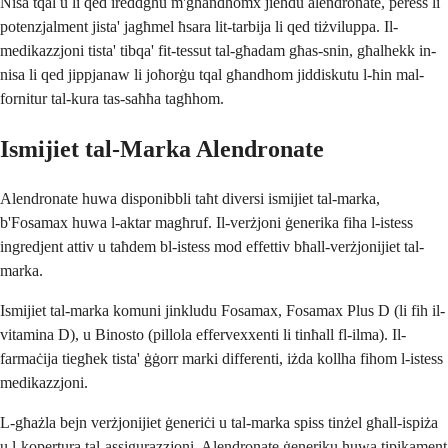
Nisa tqal u li qed ireddgħu m'għandhomx jieħdu alendronate, peress li
potenzjalment jista' jagħmel ħsara lit-tarbija li qed tiżviluppa. Il-
medikazzjoni tista' tibqa' fit-tessut tal-għadam għas-snin, għalhekk in-
nisa li qed jippjanaw li joħorġu tqal għandhom jiddiskutu l-ħin mal-
fornitur tal-kura tas-saħħa tagħhom.
Ismijiet tal-Marka Alendronate
Alendronate huwa disponibbli taħt diversi ismijiet tal-marka,
b'Fosamax huwa l-aktar magħruf. Il-verżjoni ġenerika fiha l-istess
ingredjent attiv u taħdem bl-istess mod effettiv bħall-verżjonijiet tal-
marka.
Ismijiet tal-marka komuni jinkludu Fosamax, Fosamax Plus D (li fih il-
vitamina D), u Binosto (pillola effervexxenti li tinħall fl-ilma). Il-
farmaċija tiegħek tista' ġġorr marki differenti, iżda kollha fihom l-istess
medikazzjoni.
L-għażla bejn verżjonijiet ġeneriċi u tal-marka spiss tinżel għall-ispiża
u l-kopertura tal-assigurazzjoni. Alendronate ġeneriku huwa tipikament