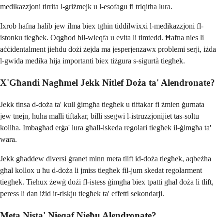
medikazzjoni tirrita l-griżmejk u l-esofagu fi triqitha lura.
Ixrob ħafna ħalib jew ilma biex tgħin tiddilwixxi l-medikazzjoni fl-
istonku tiegħek. Oqgħod bil-wieqfa u evita li timtedd. Ħafna nies li
aċċidentalment jieħdu dożi żejda ma jesperjenzawx problemi serji, iżda
l-gwida medika hija importanti biex tiżgura s-sigurtà tiegħek.
X'Għandi Nagħmel Jekk Nitlef Doża ta' Alendronate?
Jekk tinsa d-doża ta' kull ġimgħa tiegħek u tiftakar fi żmien ġurnata
jew tnejn, ħuha malli tiftakar, billi ssegwi l-istruzzjonijiet tas-soltu
kollha. Imbagħad erġa' lura għall-iskeda regolari tiegħek il-ġimgħa ta'
wara.
Jekk għaddew diversi ġranet minn meta tlift id-doża tiegħek, aqbeżha
għal kollox u ħu d-doża li jmiss tiegħek fil-jum skedat regolarment
tiegħek. Tieħux żewġ dożi fl-istess ġimgħa biex tpatti għal doża li tlift,
peress li dan iżid ir-riskju tiegħek ta' effetti sekondarji.
Meta Nista' Nieqaf Nieħu Alendronate?