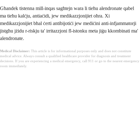
Għandek tistenna mill-inqas sagħtejn wara li tieħu alendronate qabel
ma tieħu kalċju, antiaċidi, jew medikazzjonijiet oħra. Xi
medikazzjonijiet bħal ċerti antibijotiċi jew mediċini anti-infjammatorji
jistgħu jżidu r-riskju ta' irritazzjoni fl-istonku meta jiġu kkombinati ma'
alendronate.
Medical Disclaimer:
This article is for informational purposes only and does not constitute
medical advice. Always consult a qualified healthcare provider for diagnosis and treatment
decisions. If you are experiencing a medical emergency, call 911 or go to the nearest emergency
room immediately.