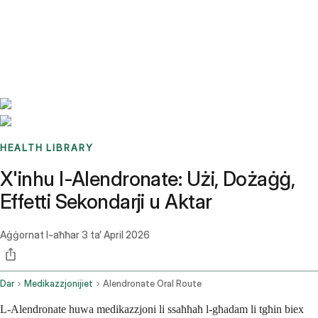
Benchmarks
Stories
FAQ
Sign up / Log in
HEALTH LIBRARY
X'inhu l-Alendronate: Użi, Dożaġġ,
Effetti Sekondarji u Aktar
Aġġornat l-aħħar
3 ta’ April 2026
Dar
Medikazzjonijiet
Alendronate Oral Route
L-Alendronate huwa medikazzjoni li ssaħħaħ l-għadam li tgħin biex