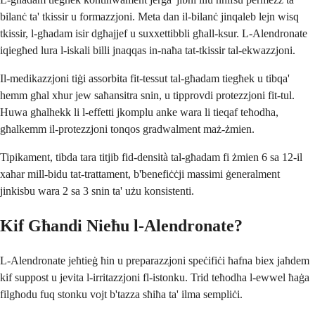
bilanċ ta' tkissir u formazzjoni. Meta dan il-bilanċ jinqaleb lejn wisq
tkissir, l-għadam isir dgħajjef u suxxettibbli għall-ksur. L-Alendronate
iqiegħed lura l-iskali billi jnaqqas in-naħa tat-tkissir tal-ekwazzjoni.
Il-medikazzjoni tiġi assorbita fit-tessut tal-għadam tiegħek u tibqa'
hemm għal xhur jew saħansitra snin, u tipprovdi protezzjoni fit-tul.
Huwa għalhekk li l-effetti jkomplu anke wara li tieqaf teħodha,
għalkemm il-protezzjoni tonqos gradwalment maż-żmien.
Tipikament, tibda tara titjib fid-densità tal-għadam fi żmien 6 sa 12-il
xahar mill-bidu tat-trattament, b'benefiċċji massimi ġeneralment
jinkisbu wara 2 sa 3 snin ta' użu konsistenti.
Kif Għandi Nieħu l-Alendronate?
L-Alendronate jeħtieġ ħin u preparazzjoni speċifiċi ħafna biex jaħdem
kif suppost u jevita l-irritazzjoni fl-istonku. Trid teħodha l-ewwel ħaġa
filgħodu fuq stonku vojt b'tazza sħiħa ta' ilma sempliċi.