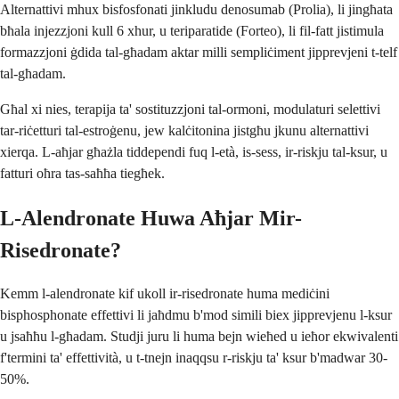
Alternattivi mhux bisfosfonati jinkludu denosumab (Prolia), li jingħata
bħala injezzjoni kull 6 xhur, u teriparatide (Forteo), li fil-fatt jistimula
formazzjoni ġdida tal-għadam aktar milli sempliċiment jipprevjeni t-telf
tal-għadam.
Għal xi nies, terapija ta' sostituzzjoni tal-ormoni, modulaturi selettivi
tar-riċetturi tal-estroġenu, jew kalċitonina jistgħu jkunu alternattivi
xierqa. L-aħjar għażla tiddependi fuq l-età, is-sess, ir-riskju tal-ksur, u
fatturi oħra tas-saħħa tiegħek.
L-Alendronate Huwa Aħjar Mir-
Risedronate?
Kemm l-alendronate kif ukoll ir-risedronate huma mediċini
bisphosphonate effettivi li jaħdmu b'mod simili biex jipprevjenu l-ksur
u jsaħħu l-għadam. Studji juru li huma bejn wieħed u ieħor ekwivalenti
f'termini ta' effettività, u t-tnejn inaqqsu r-riskju ta' ksur b'madwar 30-
50%.