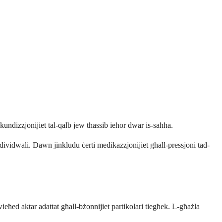
kundizzjonijiet tal-qalb jew tħassib ieħor dwar is-saħħa.
individwali. Dawn jinkludu ċerti medikazzjonijiet għall-pressjoni tad-
ieħed aktar adattat għall-bżonnijiet partikolari tiegħek. L-għażla