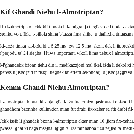
Kif Għandi Nieħu l-Almotriptan?
Ħu l-almotriptan hekk kif tinnota li l-emigranja tiegħek qed tibda - ak
stonku vojt. Ibla' l-pillola sħiħa b'tazza ilma sħiħa, u tħallixha tinqas
Id-doża tipika tal-bidu hija 6.25 mg jew 12.5 mg, skont dak li jippreskri
f'perjodu ta' 24 siegħa. Huwa importanti wkoll li ma tieħux l-almotriptan a
M'għandekx bżonn tieħu din il-medikazzjoni mal-ikel, iżda li tiekol xi ħa
peress li jista' jżid ir-riskju tiegħek ta' effetti sekondarji u jista' jaggrav
Kemm Għandi Nieħu Almotriptan?
L-almotriptan huwa ddisinjat għall-użu fuq żmien qasir waqt episodji ind
għandhom bżonnha kullimkien minn ftit drabi fix-xahar sa ftit drabi fil
Jekk issib li għandek bżonn l-almotriptan aktar minn 10 ijiem fix-xahar,
jwassal għal xi ħaġa msejħa uġigħ ta' ras minħabba użu żejjed ta' medikazzjon