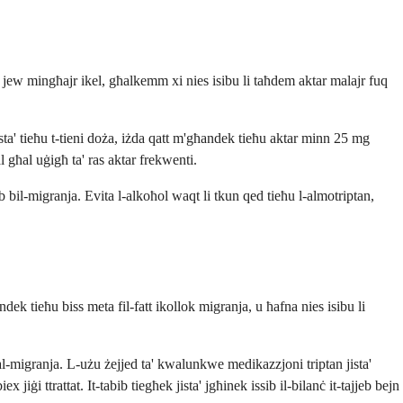
' jew mingħajr ikel, għalkemm xi nies isibu li taħdem aktar malajr fuq
ista' tieħu t-tieni doża, iżda qatt m'għandek tieħu aktar minn 25 mg
l għal uġigħ ta' ras aktar frekwenti.
 bil-migranja. Evita l-alkoħol waqt li tkun qed tieħu l-almotriptan,
k tieħu biss meta fil-fatt ikollok migranja, u ħafna nies isibu li
tal-migranja. L-użu żejjed ta' kwalunkwe medikazzjoni triptan jista'
jiġi ttrattat. It-tabib tiegħek jista' jgħinek issib il-bilanċ it-tajjeb bejn