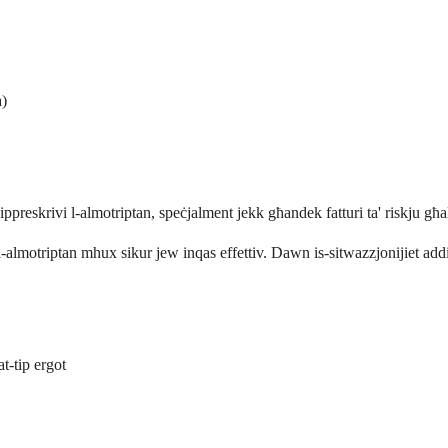
a)
ippreskrivi l-almotriptan, speċjalment jekk għandek fatturi ta' riskju għa
-almotriptan mhux sikur jew inqas effettiv. Dawn is-sitwazzjonijiet addi
at-tip ergot