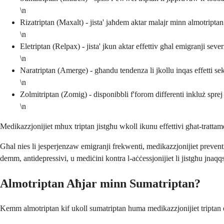
\n
Rizatriptan (Maxalt) - jista' jaħdem aktar malajr minn almotriptan
\n
Eletriptan (Relpax) - jista' jkun aktar effettiv għal emigranji sever
\n
Naratriptan (Amerge) - għandu tendenza li jkollu inqas effetti se
\n
Zolmitriptan (Zomig) - disponibbli f'forom differenti inkluż sprej
\n
Medikazzjonijiet mhux triptan jistgħu wkoll ikunu effettivi għat-trattam
Għal nies li jesperjenzaw emigranji frekwenti, medikazzjonijiet preventiv
demm, antidepressivi, u mediċini kontra l-aċċessjonijiet li jistgħu jnaq
Almotriptan Aħjar minn Sumatriptan?
Kemm almotriptan kif ukoll sumatriptan huma medikazzjonijiet triptan eff