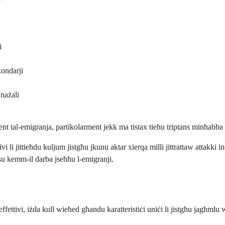
i
kondarji
 nażali
ent tal-emigranja, partikolarment jekk ma tistax tieħu triptans minħabba 
i li jittieħdu kuljum jistgħu jkunu aktar xierqa milli jittrattaw attakki 
qsu kemm-il darba jseħħu l-emigranji.
ettivi, iżda kull wieħed għandu karatteristiċi uniċi li jistgħu jagħmlu w