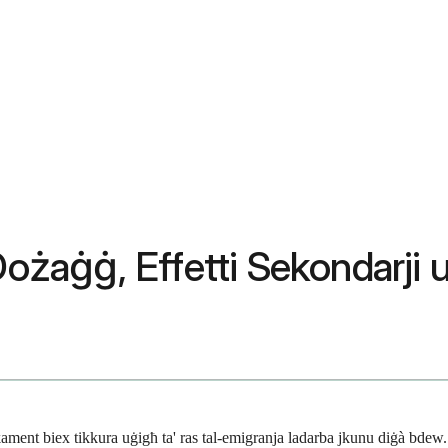
Dożaġġ, Effetti Sekondarji 
ment biex tikkura uġigħ ta' ras tal-emigranja ladarba jkunu diġà bdew. 