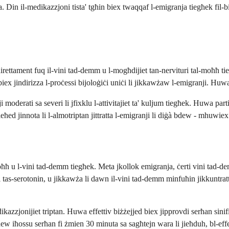
ja. Din il-medikazzjoni tista' tgħin biex twaqqaf l-emigranja tiegħek fil-
ament fuq il-vini tad-demm u l-mogħdijiet tan-nervituri tal-moħħ tiegħek.
iex jindirizza l-proċessi bijoloġiċi uniċi li jikkawżaw l-emigranji. Huwa
ji moderati sa severi li jfixklu l-attivitajiet ta' kuljum tiegħek. Huwa par
d jinnota li l-almotriptan jittratta l-emigranji li diġà bdew - mhuwiex 
moħħ u l-vini tad-demm tiegħek. Meta jkollok emigranja, ċerti vini tad-dem
turi tas-serotonin, u jikkawża li dawn il-vini tad-demm minfuħin jikkunt
zzjonijiet triptan. Huwa effettiv biżżejjed biex jipprovdi serħan sinifik
dew iħossu serħan fi żmien 30 minuta sa sagħtejn wara li jieħduh, bl-ef