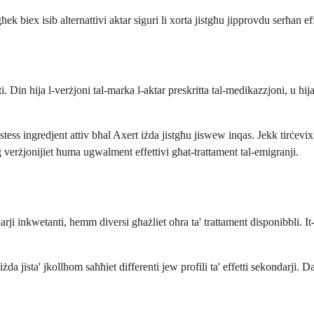
 biex isib alternattivi aktar siguri li xorta jistgħu jipprovdu serħan ef
 Din hija l-verżjoni tal-marka l-aktar preskritta tal-medikazzjoni, u hija d
stess ingredjent attiv bħal Axert iżda jistgħu jiswew inqas. Jekk tirċevix
wġ verżjonijiet huma ugwalment effettivi għat-trattament tal-emigranji.
i inkwetanti, hemm diversi għażliet oħra ta' trattament disponibbli. It-ta
da jista' jkollhom saħħiet differenti jew profili ta' effetti sekondarji. D
a