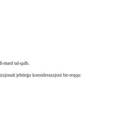
ll-mard tal-qalb.
zzjonali jeħtieġu konsiderazzjoni bir-reqqa: