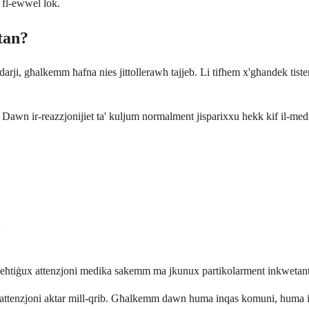
u fl-ewwel lok.
tan?
ndarji, għalkemm ħafna nies jittollerawh tajjeb. Li tifhem x'għandek tiste
Dawn ir-reazzjonijiet ta' kuljum normalment jisparixxu hekk kif il-medi
 jeħtiġux attenzjoni medika sakemm ma jkunux partikolarment inkwetanti
aw attenzjoni aktar mill-qrib. Għalkemm dawn huma inqas komuni, huma im