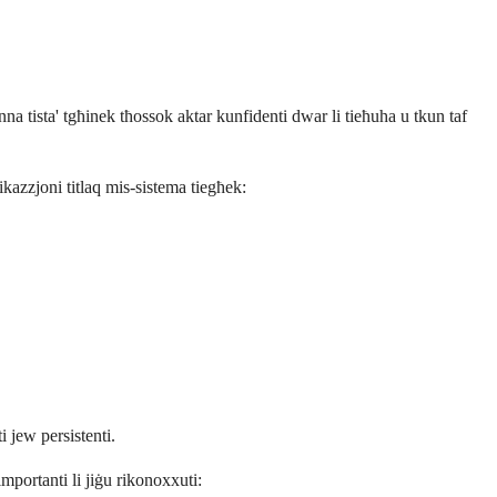
nna tista' tgħinek tħossok aktar kunfidenti dwar li tieħuha u tkun taf
kazzjoni titlaq mis-sistema tiegħek:
 jew persistenti.
portanti li jiġu rikonoxxuti: