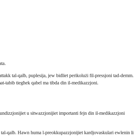
ata.
attakk tal-qalb, puplesija, jew bidliet perikolużi fil-pressjoni tad-demm.
t-tabib tiegħek qabel ma tibda din il-medikazzjoni.
ndizzjonijiet u sitwazzjonijiet importanti fejn din il-medikazzjoni
mu tal-qalb. Hawn huma l-preokkupazzjonijiet kardjovaskulari ewlenin li