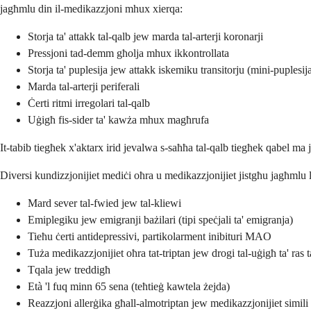
jagħmlu din il-medikazzjoni mhux xierqa:
Storja ta' attakk tal-qalb jew marda tal-arterji koronarji
Pressjoni tad-demm għolja mhux ikkontrollata
Storja ta' puplesija jew attakk iskemiku transitorju (mini-puplesij
Marda tal-arterji periferali
Ċerti ritmi irregolari tal-qalb
Uġigħ fis-sider ta' kawża mhux magħrufa
It-tabib tiegħek x'aktarx irid jevalwa s-saħħa tal-qalb tiegħek qabel ma j
Diversi kundizzjonijiet mediċi oħra u medikazzjonijiet jistgħu jagħmlu l
Mard sever tal-fwied jew tal-kliewi
Emiplegiku jew emigranji bażilari (tipi speċjali ta' emigranja)
Tieħu ċerti antidepressivi, partikolarment inibituri MAO
Tuża medikazzjonijiet oħra tat-triptan jew drogi tal-uġigħ ta' ras t
Tqala jew treddigħ
Età 'l fuq minn 65 sena (teħtieġ kawtela żejda)
Reazzjoni allerġika għall-almotriptan jew medikazzjonijiet simili