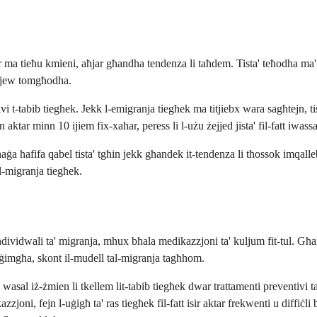
tar ma tieħu kmieni, aħjar għandha tendenza li taħdem. Tista' teħodha ma
am jew tomgħodha.
vi t-tabib tiegħek. Jekk l-emigranja tiegħek ma titjiebx wara sagħtejn, t
ktar minn 10 ijiem fix-xahar, peress li l-użu żejjed jista' fil-fatt iwassa
ġa ħafifa qabel tista' tgħin jekk għandek it-tendenza li tħossok imqalleb
a l-migranja tiegħek.
ividwali ta' migranja, mhux bħala medikazzjoni ta' kuljum fit-tul. Għande
-ġimgħa, skont il-mudell tal-migranja tagħhom.
 wasal iż-żmien li tkellem lit-tabib tiegħek dwar trattamenti preventivi 
i, fejn l-uġigħ ta' ras tiegħek fil-fatt isir aktar frekwenti u diffiċli biex 