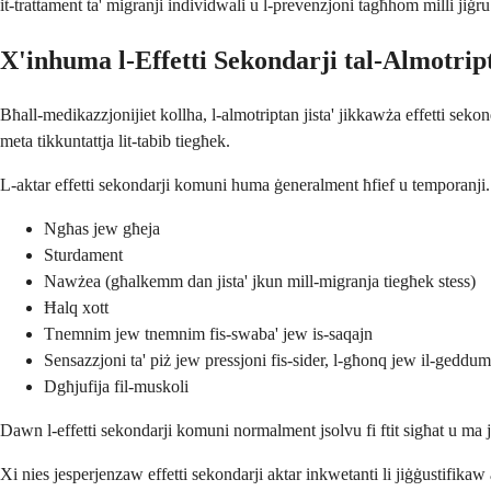
it-trattament ta' migranji individwali u l-prevenzjoni tagħhom milli jiġr
X'inhuma l-Effetti Sekondarji tal-Almotrip
Bħall-medikazzjonijiet kollha, l-almotriptan jista' jikkawża effetti seko
meta tikkuntattja lit-tabib tiegħek.
L-aktar effetti sekondarji komuni huma ġeneralment ħfief u temporanji. 
Ngħas jew għeja
Sturdament
Nawżea (għalkemm dan jista' jkun mill-migranja tiegħek stess)
Ħalq xott
Tnemnim jew tnemnim fis-swaba' jew is-saqajn
Sensazzjoni ta' piż jew pressjoni fis-sider, l-għonq jew il-geddum
Dgħjufija fil-muskoli
Dawn l-effetti sekondarji komuni normalment jsolvu fi ftit sigħat u ma
Xi nies jesperjenzaw effetti sekondarji aktar inkwetanti li jiġġustifik