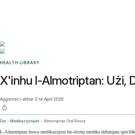
Benchmarks
Stories
FAQ
Sign up / Log in
HEALTH LIBRARY
X'inhu l-Almotriptan: Użi, 
Aġġornat l-aħħar
3 ta’ April 2026
Dar
Medikazzjonijiet
Almotriptan Oral Route
L-Almotriptan huwa medikazzjoni bir-riċetta medika ddisinjata speċifika