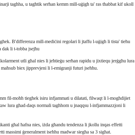
binarji tagħha, u tagħtik serħan kemm mill-uġigħ ta' ras tħabbat kif ukoll
 B'differenza mill-mediċini regolari li jtaffu l-uġigħ li tista' tieħu
 dak li t-tobba jsejħu
tikolarment utli għal nies li jeħtieġu serħan rapidu u jixtiequ jerġgħu lura
maħsub biex jipprevjeni li l-emigranji futuri jseħħu.
m fil-moħħ tiegħek isiru infjammati u dilatati, filwaqt li l-mogħdijiet
rattaw lura għad-daqs normali tagħhom u jnaqqsu l-infjammazzjoni li
anti għal ħafna nies, iżda għandu tendenza li jkollu inqas effetti
fetti massimi ġeneralment iseħħu madwar siegħa sa 3 sigħat.