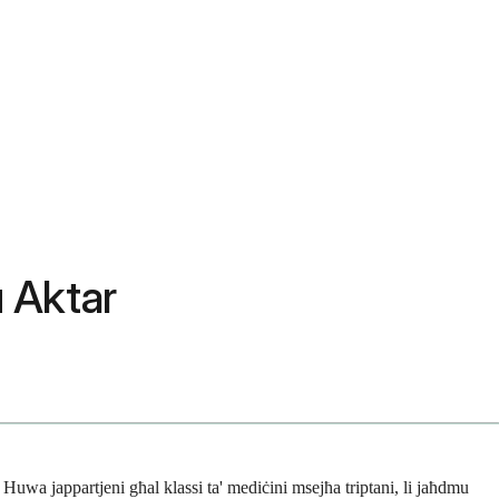
u Aktar
Huwa jappartjeni għal klassi ta' mediċini msejħa triptani, li jaħdmu