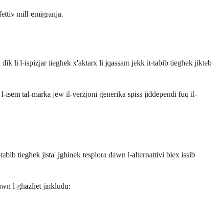
fettiv mill-emigranja.
ik li l-ispiżjar tiegħek x'aktarx li jqassam jekk it-tabib tiegħek jikteb
 l-isem tal-marka jew il-verżjoni ġenerika spiss jiddependi fuq il-
bib tiegħek jista' jgħinek tesplora dawn l-alternattivi biex issib
awn l-għażliet jinkludu: