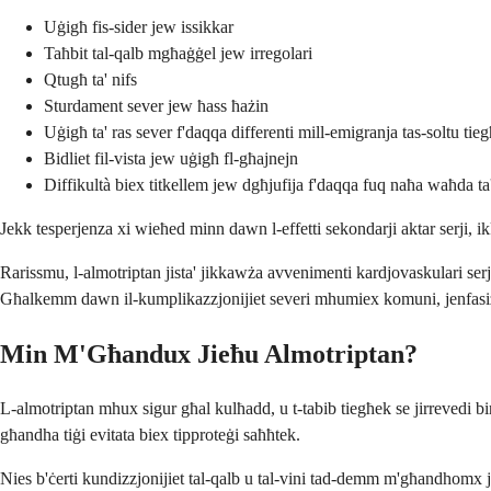
Uġigħ fis-sider jew issikkar
Taħbit tal-qalb mgħaġġel jew irregolari
Qtugħ ta' nifs
Sturdament sever jew ħass ħażin
Uġigħ ta' ras sever f'daqqa differenti mill-emigranja tas-soltu tie
Bidliet fil-vista jew uġigħ fl-għajnejn
Diffikultà biex titkellem jew dgħjufija f'daqqa fuq naħa waħda t
Jekk tesperjenza xi wieħed minn dawn l-effetti sekondarji aktar serji, i
Rarissmu, l-almotriptan jista' jikkawża avvenimenti kardjovaskulari serji,
Għalkemm dawn il-kumplikazzjonijiet severi mhumiex komuni, jenfasizzaw
Min M'Għandux Jieħu Almotriptan?
L-almotriptan mhux sigur għal kulħadd, u t-tabib tiegħek se jirrevedi bi
għandha tiġi evitata biex tipproteġi saħħtek.
Nies b'ċerti kundizzjonijiet tal-qalb u tal-vini tad-demm m'għandhomx j