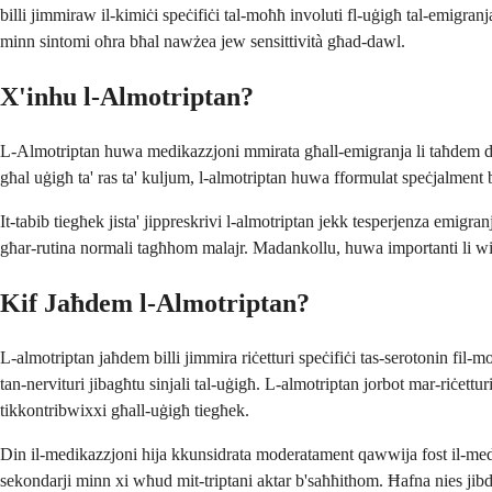
billi jimmiraw il-kimiċi speċifiċi tal-moħħ involuti fl-uġigħ tal-emigran
minn sintomi oħra bħal nawżea jew sensittività għad-dawl.
X'inhu l-Almotriptan?
L-Almotriptan huwa medikazzjoni mmirata għall-emigranja li taħdem dirett
għal uġigħ ta' ras ta' kuljum, l-almotriptan huwa fformulat speċjalment b
It-tabib tiegħek jista' jippreskrivi l-almotriptan jekk tesperjenza emigran
għar-rutina normali tagħhom malajr. Madankollu, huwa importanti li wieħe
Kif Jaħdem l-Almotriptan?
L-almotriptan jaħdem billi jimmira riċetturi speċifiċi tas-serotonin fil-
tan-nervituri jibagħtu sinjali tal-uġigħ. L-almotriptan jorbot mar-riċet
tikkontribwixxi għall-uġigħ tiegħek.
Din il-medikazzjoni hija kkunsidrata moderatament qawwija fost il-medika
sekondarji minn xi wħud mit-triptani aktar b'saħħithom. Ħafna nies jib