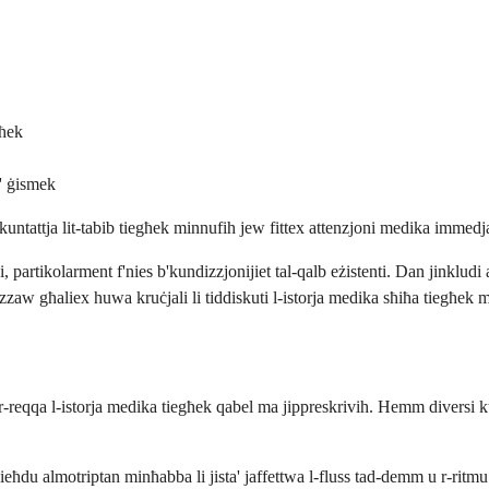
għek
a' ġismek
kkuntattja lit-tabib tiegħek minnufih jew fittex attenzjoni medika immedj
 partikolarment f'nies b'kundizzjonijiet tal-qalb eżistenti. Dan jinkludi 
 għaliex huwa kruċjali li tiddiskuti l-istorja medika sħiħa tiegħek ma
r-reqqa l-istorja medika tiegħek qabel ma jippreskrivih. Hemm diversi ku
ieħdu almotriptan minħabba li jista' jaffettwa l-fluss tad-demm u r-rit