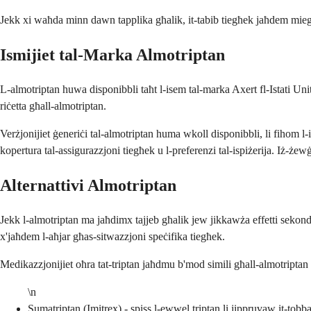
Jekk xi waħda minn dawn tapplika għalik, it-tabib tiegħek jaħdem miegħek
Ismijiet tal-Marka Almotriptan
L-almotriptan huwa disponibbli taħt l-isem tal-marka Axert fl-Istati Uniti.
riċetta għall-almotriptan.
Verżjonijiet ġeneriċi tal-almotriptan huma wkoll disponibbli, li fihom l-i
kopertura tal-assigurazzjoni tiegħek u l-preferenzi tal-ispiżerija. Iż-że
Alternattivi Almotriptan
Jekk l-almotriptan ma jaħdimx tajjeb għalik jew jikkawża effetti sekondarj
x'jaħdem l-aħjar għas-sitwazzjoni speċifika tiegħek.
Medikazzjonijiet oħra tat-triptan jaħdmu b'mod simili għall-almotriptan iż
\n
Sumatriptan (Imitrex) - spiss l-ewwel triptan li jippruvaw it-tobb