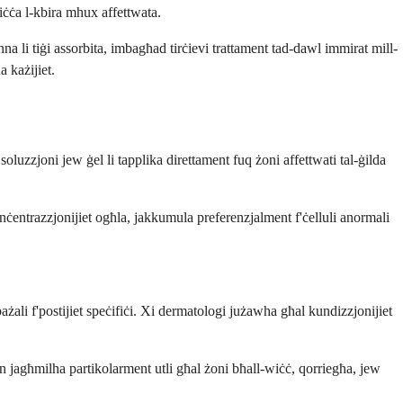
biċċa l-kbira mhux affettwata.
na li tiġi assorbita, imbagħad tirċievi trattament tad-dawl immirat mill-
a każijiet.
oluzzjoni jew ġel li tapplika direttament fuq żoni affettwati tal-ġilda
konċentrazzjonijiet ogħla, jakkumula preferenzjalment f'ċelluli anormali
 bażali f'postijiet speċifiċi. Xi dermatologi jużawha għal kundizzjonijiet
 Dan jagħmilha partikolarment utli għal żoni bħall-wiċċ, qorriegħa, jew