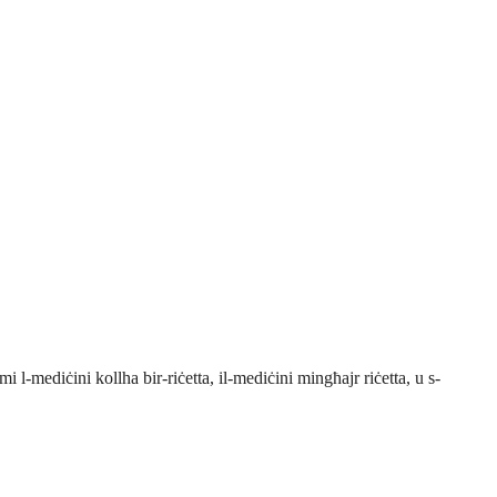
 l-mediċini kollha bir-riċetta, il-mediċini mingħajr riċetta, u s-