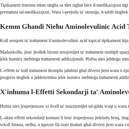
Tipikament tistenna minn siegħa sa tliet sigħat biex il-medikazzjoni tiġi 
prematura tal-medikazzjoni. Wara l-perjodu ta' stennija, it-tabib tiegħek
Kemm Għandi Nieħu Aminolevulinic Acid 
Kull sessjoni ta' trattament b'aminolevulinic acid topical tipikament hij
Madankollu, jista' jkollok bżonn sessjonijiet ta' trattament multipli spazj
jekk humiex meħtieġa trattamenti addizzjonali. Ħafna nies jeħtieġu minn se
L-effetti ta' kull trattament ikomplu jaħdmu għal diversi jiem wara ż-żjara
progress tiegħek u jiddetermina jekk humiex meħtieġa trattamenti addiz
X'inhuma l-Effetti Sekondarji ta' Aminolev
Ħafna nies jesperjenzaw xi livell ta' reazzjonijiet tal-ġilda waqt u wara
L-aktar effetti sekondarji komuni li tista' tesperjenza jinkludu ħruq, ti
wkoll ħmura, nefħa, u tqaxxir fiż-żoni ttrattati għal diversi jiem wara t-