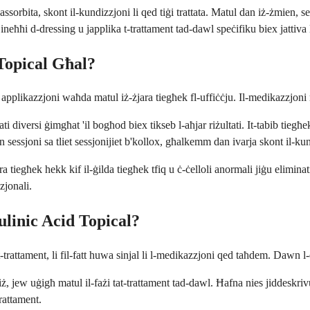
assorbita, skont il-kundizzjoni li qed tiġi trattata. Matul dan iż-żmien, 
 ineħħi d-dressing u japplika t-trattament tad-dawl speċifiku biex jattiva
Topical Għal?
a applikazzjoni waħda matul iż-żjara tiegħek fl-uffiċċju. Il-medikazzjoni 
ati diversi ġimgħat 'il bogħod biex tikseb l-aħjar riżultati. It-tabib tieg
ssjoni sa tliet sessjonijiet b'kollox, għalkemm dan ivarja skont il-kundizz
 tiegħek hekk kif il-ġilda tiegħek tfiq u ċ-ċelloli anormali jiġu eliminati
zjonali.
ulinic Acid Topical?
 t-trattament, li fil-fatt huwa sinjal li l-medikazzjoni qed taħdem. Dawn
ngiż, jew uġigħ matul il-fażi tat-trattament tad-dawl. Ħafna nies jiddesk
trattament.