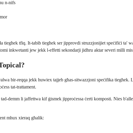
ħu n-nifs
omor
a tiegħek tfiq. It-tabib tiegħek ser jipprovdi struzzjonijiet speċifiċi ta
ntomi inkwetanti jew jekk l-effetti sekondarji jidhru aktar severi milli mis
Topical?
valwa bir-reqqa jekk huwiex tajjeb għas-sitwazzjoni speċifika tiegħek. 
oċess tat-trattament.
ri tad-demm li jaffettwa kif ġismek jipproċessa ċerti komposti. Nies b'
ment mhux xieraq għalik: