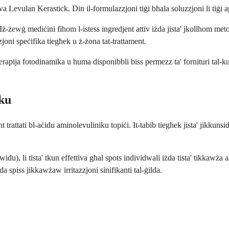
 Levulan Kerastick. Din il-formulazzjoni tiġi bħala soluzzjoni li tiġi app
Iż-żewġ mediċini fihom l-istess ingredjent attiv iżda jista' jkollhom met
joni speċifika tiegħek u ż-żona tat-trattament.
erapija fotodinamika u huma disponibbli biss permezz ta' fornituri tal-k
iku
 trattati bl-aċidu aminolevuliniku topiċi. It-tabib tiegħek jista' jikkunsid
kwidu), li tista' tkun effettiva għal spots individwali iżda tista' tikkawża
 spiss jikkawżaw irritazzjoni sinifikanti tal-ġilda.