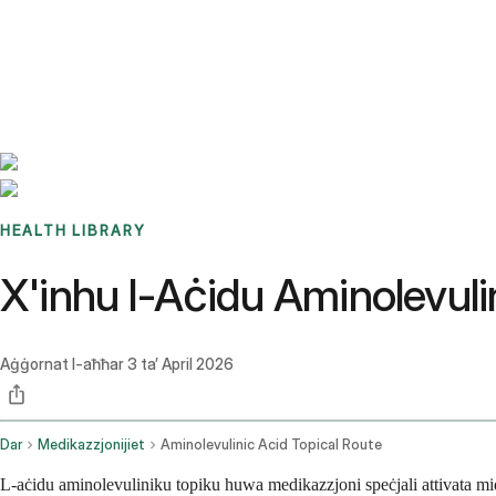
Benchmarks
Stories
FAQ
Sign up / Log in
HEALTH LIBRARY
X'inhu l-Aċidu Aminolevuli
Aġġornat l-aħħar
3 ta’ April 2026
Dar
Medikazzjonijiet
Aminolevulinic Acid Topical Route
L-aċidu aminolevuliniku topiku huwa medikazzjoni speċjali attivata mid-