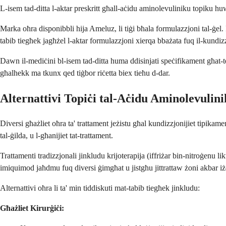
L-isem tad-ditta l-aktar preskritt għall-aċidu aminolevuliniku topiku huwa
Marka oħra disponibbli hija Ameluz, li tiġi bħala formulazzjoni tal-ġel. 
tabib tiegħek jagħżel l-aktar formulazzjoni xierqa bbażata fuq il-kundizz
Dawn il-mediċini bl-isem tad-ditta huma ddisinjati speċifikament għat-t
għalhekk ma tkunx qed tiġbor riċetta biex tieħu d-dar.
Alternattivi Topiċi tal-Aċidu Aminolevulin
Diversi għażliet oħra ta' trattament jeżistu għal kundizzjonijiet tipikament
tal-ġilda, u l-għanijiet tat-trattament.
Trattamenti tradizzjonali jinkludu krijoterapija (iffriżar bin-nitroġenu li
imiquimod jaħdmu fuq diversi ġimgħat u jistgħu jittrattaw żoni akbar iżda
Alternattivi oħra li ta' min tiddiskuti mat-tabib tiegħek jinkludu:
Għażliet Kirurġiċi: