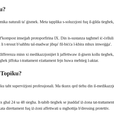
u?
ika naturali ta' ġismek. Meta tapplika s-soluzzjoni fuq il-ġilda tiegħek,
'kompost imsejjaħ protoporfirina IX. Din is-sustanza tagħmel iċ-ċelluli 
qt li t-tessut b'saħħtu tal-madwar jibqa' fil-biċċa l-kbira mhux imweġġa'.
erenza minn xi medikazzjonijiet li jaffettwaw il-ġisem kollu tiegħek, di
egħek jiffoka t-trattament eżattament fejn huwa meħtieġ l-aktar.
 Topiku?
ku taħt superviżjoni professjonali. Ma tkunx qed tieħu din il-medikazzjo
x għal 24 sa 48 siegħa. It-tabib tiegħek se jnaddaf iż-żona tat-trattame
ata direttament fuq iż-żoni affettwati u mgħottija b'dressing protettiv.