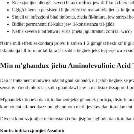
Reazzjonijiet allerġiċi severi b'raxx mifrux jew diffikultà biex tie
Uġigħ intens u persistenti li jinterferixxi mal-attivitajiet ta' kuljum
Sinjali ta' infezzjoni bħal timbotta, żieda fil-ħmura, jew strixxi ħ
Bidliet permanenti fil-kulur jew il-konsistenza tal-ġilda
Nefħa severa li taffettwa l-vista (meta jiġu ttrattati żoni tal-wiċċ)
Ħafna mill-effetti sekondarji jsolvu fi żmien 1-2 ġimgħat hekk kif il-ġild
Ikkuntattja lill-fornitur tal-kura tas-saħħa tiegħek jekk tesperjenza xi si
Min m'għandux jieħu Aminolevulinic Acid 
Dan it-trattament mhuwiex adattat għal kulħadd, u t-tabib tiegħek se je
sensittiv b'mod mhux tas-soltu għad-dawl jew li ma tistax tissaporti l-pr
M'għandekx tirċievi dan it-trattament jekk għandek porfirja, disturb ra
komponent tal-medikazzjoni għandhom ukoll jevitaw dan it-trattament.
Diversi kundizzjonijiet u ċirkostanzi oħra jistgħu jagħmlu dan it-tratta
Kontraindikazzjonijiet Assoluti: