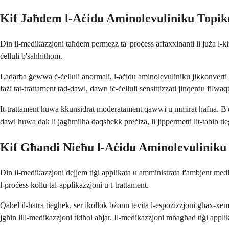
Kif Jaħdem l-Aċidu Aminolevuliniku Topik
Din il-medikazzjoni taħdem permezz ta' proċess affaxxinanti li juża l-kim
ċelluli b'saħħithom.
Ladarba ġewwa ċ-ċelluli anormali, l-aċidu aminolevuliniku jikkonverti f
fażi tat-trattament tad-dawl, dawn iċ-ċelluli sensittizzati jinqerdu filwa
It-trattament huwa kkunsidrat moderatament qawwi u mmirat ħafna. B'diff
dawl huwa dak li jagħmilha daqshekk preċiża, li jippermetti lit-tabib ti
Kif Għandi Nieħu l-Aċidu Aminolevuliniku
Din il-medikazzjoni dejjem tiġi applikata u amministrata f'ambjent medi
l-proċess kollu tal-applikazzjoni u t-trattament.
Qabel il-ħatra tiegħek, ser ikollok bżonn tevita l-espożizzjoni għax-xem
jgħin lill-medikazzjoni tidħol aħjar. Il-medikazzjoni mbagħad tiġi applik