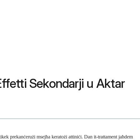
ffetti Sekondarji u Aktar
tikek prekanċerużi msejħa keratożi attiniċi. Dan it-trattament jaħdem