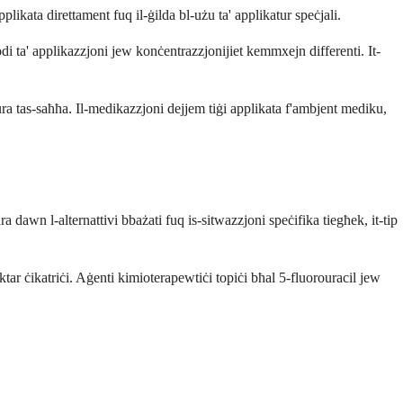
likata direttament fuq il-ġilda bl-użu ta' applikatur speċjali.
odi ta' applikazzjoni jew konċentrazzjonijiet kemmxejn differenti. It-
ura tas-saħħa. Il-medikazzjoni dejjem tiġi applikata f'ambjent mediku,
ra dawn l-alternattivi bbażati fuq is-sitwazzjoni speċifika tiegħek, it-tip
 aktar ċikatriċi. Aġenti kimioterapewtiċi topiċi bħal 5-fluorouracil jew