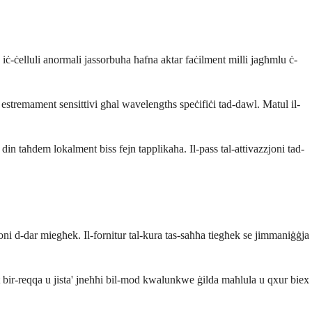
 iċ-ċelluli anormali jassorbuha ħafna aktar faċilment milli jagħmlu ċ-
estremament sensittivi għal wavelengths speċifiċi tad-dawl. Matul il-
n taħdem lokalment biss fejn tapplikaha. Il-pass tal-attivazzjoni tad-
ni d-dar miegħek. Il-fornitur tal-kura tas-saħħa tiegħek se jimmaniġġja
nt bir-reqqa u jista' jneħħi bil-mod kwalunkwe ġilda maħlula u qxur biex