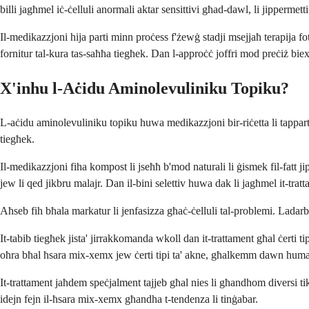
billi jagħmel iċ-ċelluli anormali aktar sensittivi għad-dawl, li jippermett
Il-medikazzjoni hija parti minn proċess f'żewġ stadji msejjaħ terapija fo
fornitur tal-kura tas-saħħa tiegħek. Dan l-approċċ joffri mod preċiż biex j
X'inhu l-Aċidu Aminolevuliniku Topiku?
L-aċidu aminolevuliniku topiku huwa medikazzjoni bir-riċetta li tappartjen
tiegħek.
Il-medikazzjoni fiha kompost li jseħħ b'mod naturali li ġismek fil-fatt ji
jew li qed jikbru malajr. Dan il-bini selettiv huwa dak li jagħmel it-tratt
Aħseb fih bħala markatur li jenfasizza għaċ-ċelluli tal-problemi. Ladarb
It-tabib tiegħek jista' jirrakkomanda wkoll dan it-trattament għal ċerti ti
oħra bħal ħsara mix-xemx jew ċerti tipi ta' akne, għalkemm dawn huma
It-trattament jaħdem speċjalment tajjeb għal nies li għandhom diversi tike
idejn fejn il-ħsara mix-xemx għandha t-tendenza li tinġabar.