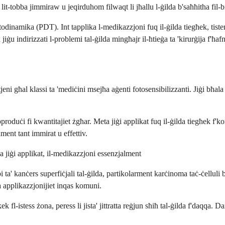
i lit-tobba jimmiraw u jeqirduhom filwaqt li jħallu l-ġilda b'saħħitha fil-
todinamika (PDT). Int tapplika l-medikazzjoni fuq il-ġilda tiegħek, tisten
iġu indirizzati l-problemi tal-ġilda mingħajr il-ħtieġa ta 'kirurġija f'ħafn
i għal klassi ta 'mediċini msejħa aġenti fotosensibilizzanti. Jiġi bħala s
pproduċi fi kwantitajiet żgħar. Meta jiġi applikat fuq il-ġilda tiegħek f'
ament tant immirat u effettiv.
a jiġi applikat, il-medikazzjoni essenzjalment
pi ta' kanċers superfiċjali tal-ġilda, partikolarment karċinoma taċ-ċelluli
 applikazzjonijiet inqas komuni.
k fl-istess żona, peress li jista' jittratta reġjun sħiħ tal-ġilda f'daqqa.