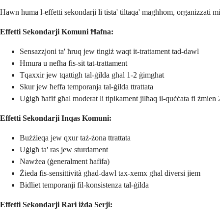
Hawn huma l-effetti sekondarji li tista' tiltaqa' magħhom, organizzati 
Effetti Sekondarji Komuni Ħafna:
Sensazzjoni ta' ħruq jew tingiż waqt it-trattament tad-dawl
Ħmura u nefħa fis-sit tat-trattament
Tqaxxir jew tqattigħ tal-ġilda għal 1-2 ġimgħat
Skur jew ħeffa temporanja tal-ġilda ttrattata
Uġigħ ħafif għal moderat li tipikament jilħaq il-quċċata fi żmien
Effetti Sekondarji Inqas Komuni:
Bużżieqa jew qxur taż-żona ttrattata
Uġigħ ta' ras jew sturdament
Nawżea (ġeneralment ħafifa)
Żieda fis-sensittività għad-dawl tax-xemx għal diversi jiem
Bidliet temporanji fil-konsistenza tal-ġilda
Effetti Sekondarji Rari iżda Serji: