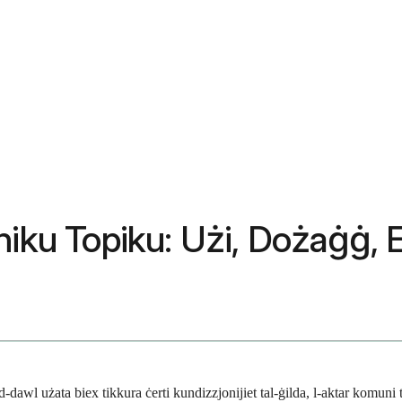
niku Topiku: Użi, Dożaġġ, E
dawl użata biex tikkura ċerti kundizzjonijiet tal-ġilda, l-aktar komuni 