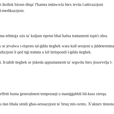
ser ikollok bżonn tibqa' f'kamra mdawwla biex tevita l-attivazzjoni
 l-medikazzjoni.
ma teħtieġx użu ta' kuljum ripetut bħal ħafna trattamenti topiċi oħra.
ħek se jevalwa r-rispons tal-ġilda tiegħek wara kull sessjoni u jiddetermina
joni li qed tiġi trattata u kif tirrispondi l-ġilda tiegħek.
. It-tabib tiegħek se jiskeda appuntamenti ta' segwitu biex jissorvelja l-
 l-effetti huma ġeneralment temporanji u maniġġabbli bil-kura xierqa.
rivu dan bħala simili għas-sensazzjoni ta' ħruq mix-xemx. X'aktarx tinnota