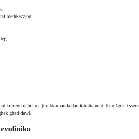
na
tal-medikazzjoni
tieġ
joni kurrenti qabel ma jirrakkomanda dan it-trattament. Kun żgur li ssemmi
iegħek għad-dawl.
levuliniku