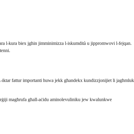
' wara l-kura biex jgħin jimminimizza l-iskumdità u jippromwovi l-fejqan.
tenni.
L-iktar fattur importanti huwa jekk għandekx kundizzjonijiet li jagħmluk
allerġiji magħrufa għall-aċidu aminolevuliniku jew kwalunkwe