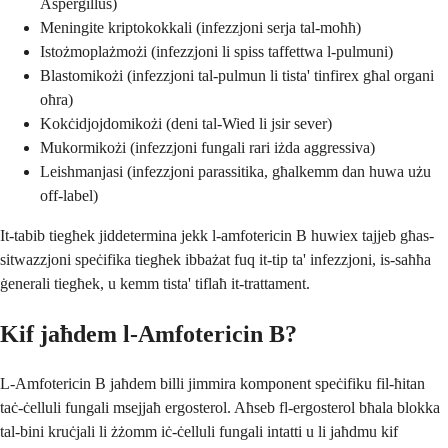
Aspergillus)
Meningite kriptokokkali (infezzjoni serja tal-moħħ)
Istożmoplażmożi (infezzjoni li spiss taffettwa l-pulmuni)
Blastomikożi (infezzjoni tal-pulmun li tista' tinfirex għal organi
oħra)
Kokċidjojdomikożi (deni tal-Wied li jsir sever)
Mukormikożi (infezzjoni fungali rari iżda aggressiva)
Leishmanjasi (infezzjoni parassitika, għalkemm dan huwa użu
off-label)
It-tabib tiegħek jiddetermina jekk l-amfotericin B huwiex tajjeb għas-
sitwazzjoni speċifika tiegħek ibbażat fuq it-tip ta' infezzjoni, is-saħħa
ġenerali tiegħek, u kemm tista' tiflaħ it-trattament.
Kif jaħdem l-Amfotericin B?
L-Amfotericin B jaħdem billi jimmira komponent speċifiku fil-ħitan
taċ-ċelluli fungali msejjaħ ergosterol. Aħseb fl-ergosterol bħala blokka
tal-bini kruċjali li żżomm iċ-ċelluli fungali intatti u li jaħdmu kif