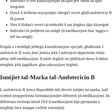
Individwi b'ċerti kundizzjonijiet tal-qalb jew taħbit tal-qalb
irregolari
Dawk li kellhom reazzjonijiet allerġiċi severi għall-amfotericin B
fil-passat
Nies b'żbilanċi severi tal-elettroliti li ma jistgħux jiġu kkoreġuti
Individwi bi problemi tas-smigħ (il-medikazzjoni tista' taggra t-
telf tas-smigħ)
It-tqala u t-treddigħ jeħtieġu konsiderazzjoni speċjali, għalkemm l-
amfotericin B xorta jista' jintuża jekk l-infezzjoni tippreżenta riskju
akbar mill-medikazzjoni. It-tabib tiegħek ser jiddiskuti dawn il-fatturi
miegħek jekk japplikaw għas-sitwazzjoni tiegħek.
Ismijiet tal-Marka tal-Amfotericin B
L-amfotericin B huwa disponibbli taħt diversi ismijiet tal-marka, kull
wieħed jirrappreżenta formulazzjonijiet differenti tal-medikazzjoni. Id-
differenza ewlenija tinsab f'kif il-medikazzjoni hija ppreparata u
mogħtija biex tnaqqas l-effetti sekondarji.