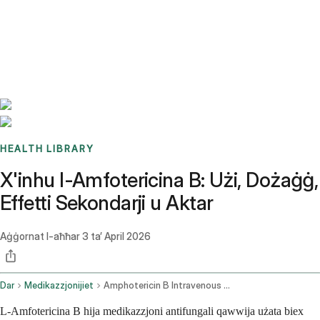
Benchmarks
Stories
FAQ
Sign up / Log in
HEALTH LIBRARY
X'inhu l-Amfotericina B: Użi, Dożaġġ,
Effetti Sekondarji u Aktar
Aġġornat l-aħħar
3 ta’ April 2026
Dar
Medikazzjonijiet
Amphotericin B Intravenous Route Injection Route
L-Amfotericina B hija medikazzjoni antifungali qawwija użata biex