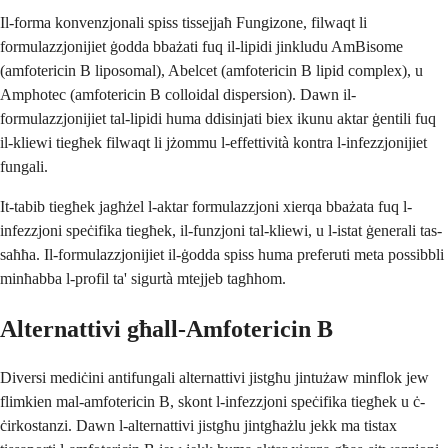
Il-forma konvenzjonali spiss tissejjaħ Fungizone, filwaqt li
formulazzjonijiet ġodda bbażati fuq il-lipidi jinkludu AmBisome
(amfotericin B liposomal), Abelcet (amfotericin B lipid complex), u
Amphotec (amfotericin B colloidal dispersion). Dawn il-
formulazzjonijiet tal-lipidi huma ddisinjati biex ikunu aktar ġentili fuq
il-kliewi tiegħek filwaqt li jżommu l-effettività kontra l-infezzjonijiet
fungali.
It-tabib tiegħek jagħżel l-aktar formulazzjoni xierqa bbażata fuq l-
infezzjoni speċifika tiegħek, il-funzjoni tal-kliewi, u l-istat ġenerali tas-
saħħa. Il-formulazzjonijiet il-ġodda spiss huma preferuti meta possibbli
minħabba l-profil ta' sigurtà mtejjeb tagħhom.
Alternattivi għall-Amfotericin B
Diversi mediċini antifungali alternattivi jistgħu jintużaw minflok jew
flimkien mal-amfotericin B, skont l-infezzjoni speċifika tiegħek u ċ-
ċirkostanzi. Dawn l-alternattivi jistgħu jintgħażlu jekk ma tistax