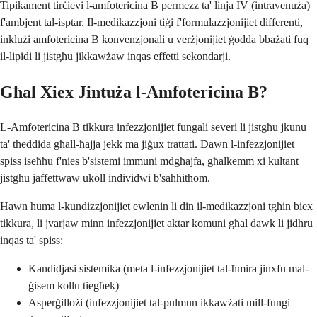
Tipikament tirċievi l-amfotericina B permezz ta' linja IV (intravenuża)
f'ambjent tal-isptar. Il-medikazzjoni tiġi f'formulazzjonijiet differenti,
inklużi amfotericina B konvenzjonali u verżjonijiet ġodda bbażati fuq
il-lipidi li jistgħu jikkawżaw inqas effetti sekondarji.
Għal Xiex Jintuża l-Amfotericina B?
L-Amfotericina B tikkura infezzjonijiet fungali severi li jistgħu jkunu
ta' theddida għall-ħajja jekk ma jiġux trattati. Dawn l-infezzjonijiet
spiss iseħħu f'nies b'sistemi immuni mdgħajfa, għalkemm xi kultant
jistgħu jaffettwaw ukoll individwi b'saħħithom.
Hawn huma l-kundizzjonijiet ewlenin li din il-medikazzjoni tgħin biex
tikkura, li jvarjaw minn infezzjonijiet aktar komuni għal dawk li jidhru
inqas ta' spiss:
Kandidjasi sistemika (meta l-infezzjonijiet tal-ħmira jinxfu mal-
ġisem kollu tiegħek)
Asperġillożi (infezzjonijiet tal-pulmun ikkawżati mill-fungi