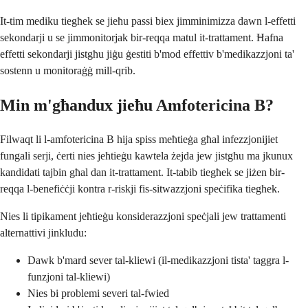
It-tim mediku tiegħek se jieħu passi biex jimminimizza dawn l-effetti
sekondarji u se jimmonitorjak bir-reqqa matul it-trattament. Ħafna
effetti sekondarji jistgħu jiġu ġestiti b'mod effettiv b'medikazzjoni ta'
sostenn u monitoraġġ mill-qrib.
Min m'għandux jieħu Amfotericina B?
Filwaqt li l-amfotericina B hija spiss meħtieġa għal infezzjonijiet
fungali serji, ċerti nies jeħtieġu kawtela żejda jew jistgħu ma jkunux
kandidati tajbin għal dan it-trattament. It-tabib tiegħek se jiżen bir-
reqqa l-benefiċċji kontra r-riskji fis-sitwazzjoni speċifika tiegħek.
Nies li tipikament jeħtieġu konsiderazzjoni speċjali jew trattamenti
alternattivi jinkludu:
Dawk b'mard sever tal-kliewi (il-medikazzjoni tista' taggra l-
funzjoni tal-kliewi)
Nies bi problemi severi tal-fwied