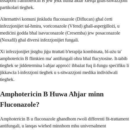
tissaporti l-amfotericin B jew jekk huma aktar xierqa għas-sitwazzjoni
partikolari tiegħek.
Alternattivi komuni jinkludu fluconazole (Diflucan) għal ċerti
infezzjonijiet tal-ħmira, voriconazole (Vfend) għall-asperġillożi, u
mediċini ġodda bħal isavuconazole (Cresemba) jew posaconazole
(Noxafil) għal diversi infezzjonijiet fungali.
Xi infezzjonijiet jistgħu jiġu ttrattati b'terapija kombinata, bl-użu ta'
amphotericin B flimkien ma' antifungali oħra bħal flucytosine. It-tabib
tiegħek se jiddetermina l-aħjar approċċ ibbażat fuq il-fungu speċifiku li
jikkawża l-infezzjoni tiegħek u s-sitwazzjoni medika individwali
tiegħek.
Amphotericin B Huwa Aħjar minn
Fluconazole?
Amphotericin B u fluconazole għandhom rwoli differenti fit-trattament
antifungali, u lanqas wieħed minnhom mhu universalment