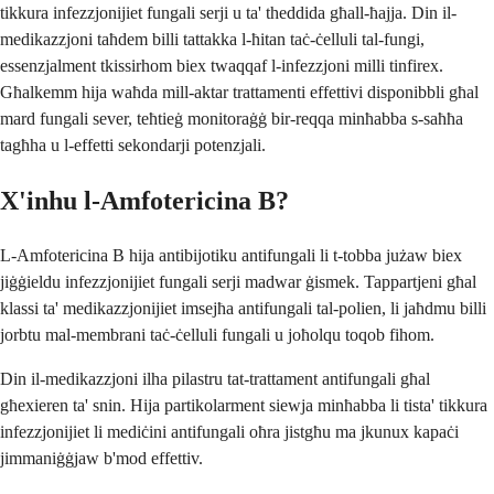
tikkura infezzjonijiet fungali serji u ta' theddida għall-ħajja. Din il-
medikazzjoni taħdem billi tattakka l-ħitan taċ-ċelluli tal-fungi,
essenzjalment tkissirhom biex twaqqaf l-infezzjoni milli tinfirex.
Għalkemm hija waħda mill-aktar trattamenti effettivi disponibbli għal
mard fungali sever, teħtieġ monitoraġġ bir-reqqa minħabba s-saħħa
tagħha u l-effetti sekondarji potenzjali.
X'inhu l-Amfotericina B?
L-Amfotericina B hija antibijotiku antifungali li t-tobba jużaw biex
jiġġieldu infezzjonijiet fungali serji madwar ġismek. Tappartjeni għal
klassi ta' medikazzjonijiet imsejħa antifungali tal-polien, li jaħdmu billi
jorbtu mal-membrani taċ-ċelluli fungali u joħolqu toqob fihom.
Din il-medikazzjoni ilha pilastru tat-trattament antifungali għal
għexieren ta' snin. Hija partikolarment siewja minħabba li tista' tikkura
infezzjonijiet li mediċini antifungali oħra jistgħu ma jkunux kapaċi
jimmaniġġjaw b'mod effettiv.