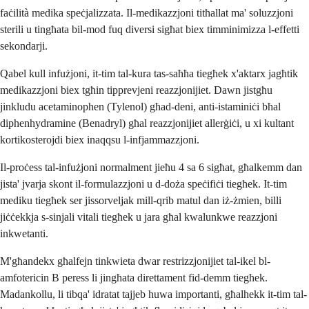
faċilità medika speċjalizzata. Il-medikazzjoni titħallat ma' soluzzjoni
sterili u tingħata bil-mod fuq diversi sigħat biex timminimizza l-effetti
sekondarji.
Qabel kull infużjoni, it-tim tal-kura tas-saħħa tiegħek x'aktarx jagħtik
medikazzjoni biex tgħin tipprevjeni reazzjonijiet. Dawn jistgħu
jinkludu acetaminophen (Tylenol) għad-deni, anti-istaminiċi bħal
diphenhydramine (Benadryl) għal reazzjonijiet allerġiċi, u xi kultant
kortikosterojdi biex inaqqsu l-infjammazzjoni.
Il-proċess tal-infużjoni normalment jieħu 4 sa 6 sigħat, għalkemm dan
jista' jvarja skont il-formulazzjoni u d-doża speċifiċi tiegħek. It-tim
mediku tiegħek ser jissorveljak mill-qrib matul dan iż-żmien, billi
jiċċekkja s-sinjali vitali tiegħek u jara għal kwalunkwe reazzjoni
inkwetanti.
M'għandekx għalfejn tinkwieta dwar restrizzjonijiet tal-ikel bl-
amfotericin B peress li jingħata direttament fid-demm tiegħek.
Madankollu, li tibqa' idratat tajjeb huwa importanti, għalhekk it-tim tal-