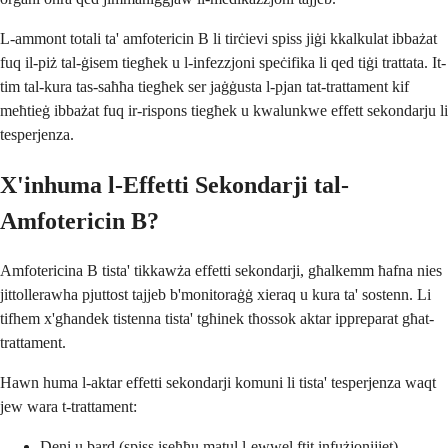
L-ammont totali ta' amfotericin B li tirċievi spiss jiġi kkalkulat ibbażat
fuq il-piż tal-ġisem tiegħek u l-infezzjoni speċifika li qed tiġi trattata. It-
tim tal-kura tas-saħħa tiegħek ser jaġġusta l-pjan tat-trattament kif
meħtieġ ibbażat fuq ir-rispons tiegħek u kwalunkwe effett sekondarju li
tesperjenza.
X'inhuma l-Effetti Sekondarji tal-
Amfotericin B?
Amfotericina B tista' tikkawża effetti sekondarji, għalkemm ħafna nies
jittollerawha pjuttost tajjeb b'monitoraġġ xieraq u kura ta' sostenn. Li
tifhem x'għandek tistenna tista' tgħinek tħossok aktar ippreparat għat-
trattament.
Hawn huma l-aktar effetti sekondarji komuni li tista' tesperjenza waqt
jew wara t-trattament:
Deni u bard (spiss iseħħu matul l-ewwel ftit infużjonijiet)