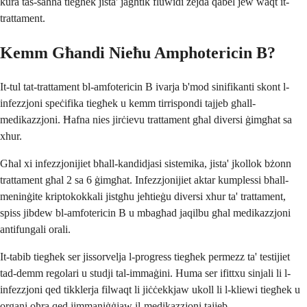
kura tas-saħħa tiegħek jista' jagħtik fluwidi żejda qabel jew waqt it-
trattament.
Kemm Għandi Nieħu Amphotericin B?
It-tul tat-trattament bl-amfotericin B ivarja b'mod sinifikanti skont l-
infezzjoni speċifika tiegħek u kemm tirrispondi tajjeb għall-
medikazzjoni. Ħafna nies jirċievu trattament għal diversi ġimgħat sa
xhur.
Għal xi infezzjonijiet bħall-kandidjasi sistemika, jista' jkollok bżonn
trattament għal 2 sa 6 ġimgħat. Infezzjonijiet aktar kumplessi bħall-
meninġite kriptokokkali jistgħu jeħtieġu diversi xhur ta' trattament,
spiss jibdew bl-amfotericin B u mbagħad jaqilbu għal medikazzjoni
antifungali orali.
It-tabib tiegħek ser jissorvelja l-progress tiegħek permezz ta' testijiet
tad-demm regolari u studji tal-immaġini. Huma ser ifittxu sinjali li l-
infezzjoni qed tikklerja filwaqt li jiċċekkjaw ukoll li l-kliewi tiegħek u
organi oħra qed jimmaniġġjaw il-medikazzjoni tajjeb.