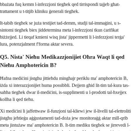
bbażata fuq kemm l-infezzjoni tiegħek qed tirrispondi tajjeb għat-
trattament u t-titjib kliniku ġenerali tiegħek.
It-tabib tiegħek se juża testijiet tad-demm, studji tal-immaġini, u s-
sintomi tiegħek biex jiddetermina meta l-infezzjoni tkun ċarifikat
biżżejjed. Li tieqaf kmieni wisq jista' jippermetti li l-infezzjoni terġa'
lura, potenzjalment f'forma aktar severa.
Q5. Nista' Nieħu Medikazzjonijiet Oħra Waqt li qed
Nieħu Amphotericin B?
Ħafna mediċini jistgħu jittieħdu mingħajr periklu ma' amphotericin B,
iżda xi interazzjonijiet huma possibbli. Dejjem għid lit-tim tal-kura tas-
saħħa tiegħek dwar il-mediċini, is-supplimenti u l-prodotti tal-ħxejjex
kollha li qed tieħu.
Xi mediċini li jaffettwaw il-funzjoni tal-kliewi jew il-livelli tal-elettroliti
jistgħu jeħtieġu aġġustamenti tad-doża jew monitoraġġ aktar mill-qrib
meta jintużaw ma' amphotericin B. It-tim mediku tiegħek se jirrevedi l-