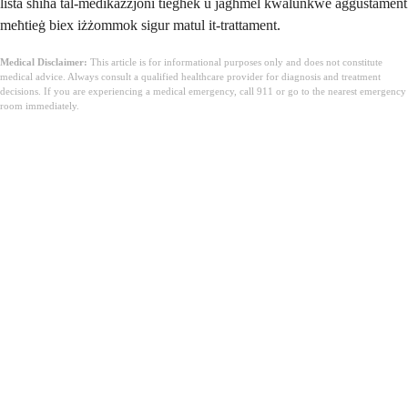
lista sħiħa tal-medikazzjoni tiegħek u jagħmel kwalunkwe aġġustament
meħtieġ biex iżżommok sigur matul it-trattament.
Medical Disclaimer:
This article is for informational purposes only and does not constitute
medical advice. Always consult a qualified healthcare provider for diagnosis and treatment
decisions. If you are experiencing a medical emergency, call 911 or go to the nearest emergency
room immediately.