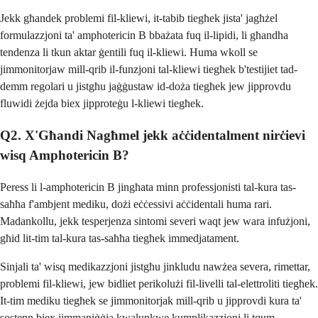
Jekk għandek problemi fil-kliewi, it-tabib tiegħek jista' jagħżel
formulazzjoni ta' amphotericin B bbażata fuq il-lipidi, li għandha
tendenza li tkun aktar ġentili fuq il-kliewi. Huma wkoll se
jimmonitorjaw mill-qrib il-funzjoni tal-kliewi tiegħek b'testijiet tad-
demm regolari u jistgħu jaġġustaw id-doża tiegħek jew jipprovdu
fluwidi żejda biex jipproteġu l-kliewi tiegħek.
Q2. X'Għandi Nagħmel jekk aċċidentalment nirċievi
wisq Amphotericin B?
Peress li l-amphotericin B jingħata minn professjonisti tal-kura tas-
saħħa f'ambjent mediku, dożi eċċessivi aċċidentali huma rari.
Madankollu, jekk tesperjenza sintomi severi waqt jew wara infużjoni,
għid lit-tim tal-kura tas-saħħa tiegħek immedjatament.
Sinjali ta' wisq medikazzjoni jistgħu jinkludu nawżea severa, rimettar,
problemi fil-kliewi, jew bidliet perikolużi fil-livelli tal-elettroliti tiegħek.
It-tim mediku tiegħek se jimmonitorjak mill-qrib u jipprovdi kura ta'
sostenn biex jimmaniġġja kwalunkwe kumplikazzjoni li tqum.