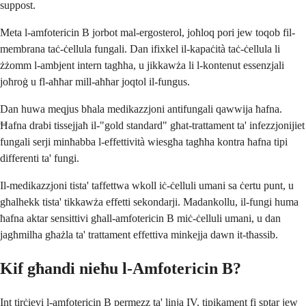
suppost.
Meta l-amfotericin B jorbot mal-ergosterol, joħloq pori jew toqob fil-
membrana taċ-ċellula fungali. Dan ifixkel il-kapaċità taċ-ċellula li
żżomm l-ambjent intern tagħha, u jikkawża li l-kontenut essenzjali
joħroġ u fl-aħħar mill-aħħar joqtol il-fungus.
Dan huwa meqjus bħala medikazzjoni antifungali qawwija ħafna.
Ħafna drabi tissejjaħ il-"gold standard" għat-trattament ta' infezzjonijiet
fungali serji minħabba l-effettività wiesgħa tagħha kontra ħafna tipi
differenti ta' fungi.
Il-medikazzjoni tista' taffettwa wkoll iċ-ċelluli umani sa ċertu punt, u
għalhekk tista' tikkawża effetti sekondarji. Madankollu, il-fungi huma
ħafna aktar sensittivi għall-amfotericin B miċ-ċelluli umani, u dan
jagħmilha għażla ta' trattament effettiva minkejja dawn it-tħassib.
Kif għandi nieħu l-Amfotericin B?
Int tirċievi l-amfotericin B permezz ta' linja IV, tipikament fi sptar jew