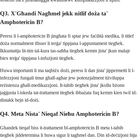
Q3. X'Għandi Nagħmel jekk nitlif doża ta'
Amphotericin B?
Peress li l-amphotericin B jingħata fi sptar jew faċilità medika, li titlef
doża normalment tfisser li terġa' tippjana l-appuntament tiegħek.
Ikkuntattja lit-tim tal-kura tas-saħħa tiegħek kemm jista' jkun malajr
biex terġa' tippjana l-infużjoni tiegħek.
Huwa importanti li ma taqbiżx dożi, peress li dan jista' jippermetti li l-
infezzjoni fungali tmur għall-agħar jew potenzjalment tiżviluppa
reżistenza għall-medikazzjoni. It-tabib tiegħek jista' jkollu bżonn
jaġġusta l-iskeda tat-trattament tiegħek ibbażata fuq kemm kien twil id-
distakk bejn id-dożi.
Q4. Meta Nista' Nieqaf Nieħu Amphotericin B?
Għandek tieqaf biss it-trattament bl-amphotericin B meta t-tabib
tiegħek jiddetermina li huwa sigur li tagħmel dan. Din id-deċiżjoni hija