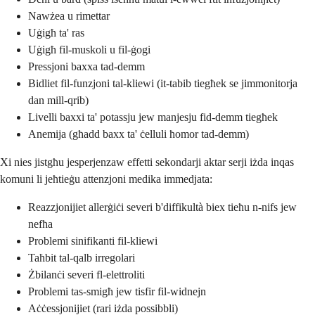
Nawżea u rimettar
Uġigħ ta' ras
Uġigħ fil-muskoli u fil-ġogi
Pressjoni baxxa tad-demm
Bidliet fil-funzjoni tal-kliewi (it-tabib tiegħek se jimmonitorja
dan mill-qrib)
Livelli baxxi ta' potassju jew manjesju fid-demm tiegħek
Anemija (għadd baxx ta' ċelluli ħomor tad-demm)
Xi nies jistgħu jesperjenzaw effetti sekondarji aktar serji iżda inqas
komuni li jeħtieġu attenzjoni medika immedjata:
Reazzjonijiet allerġiċi severi b'diffikultà biex tieħu n-nifs jew
nefħa
Problemi sinifikanti fil-kliewi
Taħbit tal-qalb irregolari
Żbilanċi severi fl-elettroliti
Problemi tas-smigħ jew tisfir fil-widnejn
Aċċessjonijiet (rari iżda possibbli)