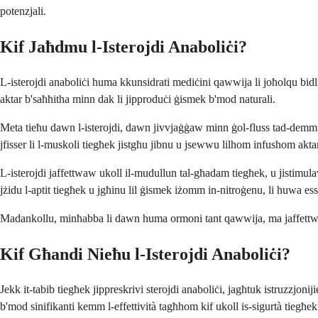
potenzjali.
Kif Jaħdmu l-Isterojdi Anaboliċi?
L-isterojdi anaboliċi huma kkunsidrati mediċini qawwija li joħolqu bidliet
aktar b'saħħitha minn dak li jipproduċi ġismek b'mod naturali.
Meta tieħu dawn l-isterojdi, dawn jivvjaġġaw minn ġol-fluss tad-demm tiegħ
jfisser li l-muskoli tiegħek jistgħu jibnu u jsewwu lilhom infushom akta
L-isterojdi jaffettwaw ukoll il-mudullun tal-għadam tiegħek, u jistimulaw
jżidu l-aptit tiegħek u jgħinu lil ġismek iżomm in-nitroġenu, li huwa ess
Madankollu, minħabba li dawn huma ormoni tant qawwija, ma jaffettwawx 
Kif Għandi Nieħu l-Isterojdi Anaboliċi?
Jekk it-tabib tiegħek jippreskrivi sterojdi anaboliċi, jagħtuk istruzzjon
b'mod sinifikanti kemm l-effettività tagħhom kif ukoll is-sigurtà tiegħek