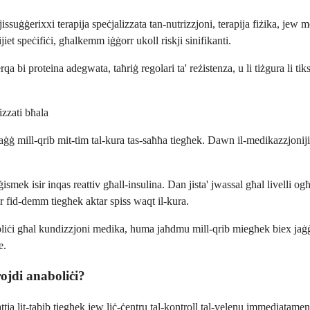
' jissuġġerixxi terapija speċjalizzata tan-nutrizzjoni, terapija fiżika, jew
iet speċifiċi, għalkemm iġġorr ukoll riskji sinifikanti.
qa bi proteina adegwata, taħriġ regolari ta' reżistenza, u li tiżgura li t
zzati bħala
raġġ mill-qrib mit-tim tal-kura tas-saħħa tiegħek. Dawn il-medikazzjoniji
 li ġismek isir inqas reattiv għall-insulina. Dan jista' jwassal għal livell
r fid-demm tiegħek aktar spiss waqt il-kura.
oliċi għal kundizzjoni medika, huma jaħdmu mill-qrib miegħek biex jaġġu
e.
ojdi anaboliċi?
tja lit-tabib tiegħek jew liċ-ċentru tal-kontroll tal-velenu immedjatament. 