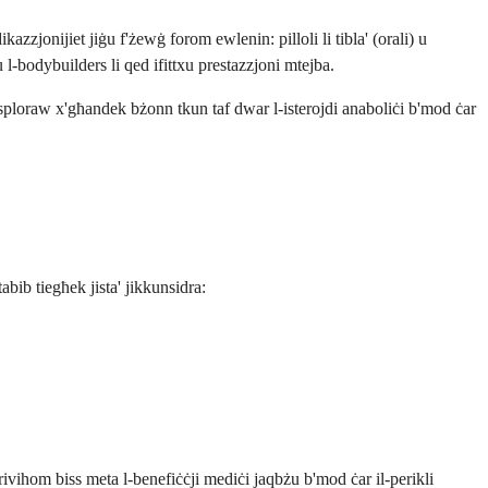
azzjonijiet jiġu f'żewġ forom ewlenin: pilloli li tibla' (orali) u
-bodybuilders li qed ifittxu prestazzjoni mtejba.
nesploraw x'għandek bżonn tkun taf dwar l-isterojdi anaboliċi b'mod ċar
bib tiegħek jista' jikkunsidra:
skrivihom biss meta l-benefiċċji mediċi jaqbżu b'mod ċar il-perikli