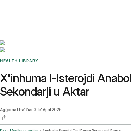
Benchmarks
Stories
FAQ
Sign up / Log in
HEALTH LIBRARY
X'inhuma l-Isterojdi Anaboli
Sekondarji u Aktar
Aġġornat l-aħħar
3 ta’ April 2026
Dar
Medikazzjonijiet
Anabolic Steroid Oral Route Parenteral Route