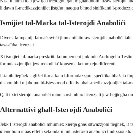
Nisa li huma tqal jew qed ireddgħu qatt m'għandhom jużaw sterojdi anabo
li dawn il-medikazzjonijiet jistgħu jnaqqsu b'mod sinifikanti l-produzzjo
Ismijiet tal-Marka tal-Isterojdi Anaboliċi
Diversi kumpaniji farmaċewtiċi jimmanifatturaw sterojdi anaboliċi taħt i
tas-saħħa liċenzjat.
Xi ismijiet tal-marka preskritti komunement jinkludu Androgel u Testim g
formulazzjonijiet jew metodi ta' konsenja kemmxejn differenti.
It-tabib tiegħek jagħżel il-marka u l-formulazzjoni speċifika bbażata fuq i
disponibbli u jaħdmu bl-istess mod effettiv bħall-medikazzjonijiet tal-m
Qatt tixtri sterojdi anaboliċi minn sorsi mhux liċenzjati jew bejjiegħa o
Alternattivi għall-Isterojdi Anaboliċi
Jekk l-isterojdi anaboliċi mhumiex xierqa għas-sitwazzjoni tiegħek, it-tab
għandhom inqas effetti sekondarji mill-isterojdi anaboliċi tradizzjonali.