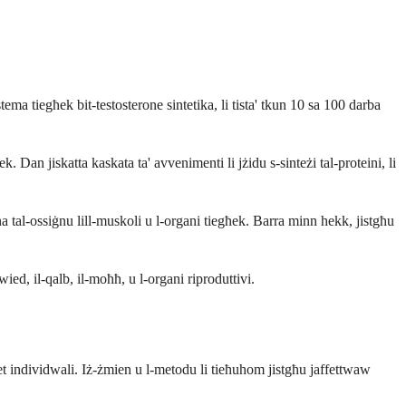
ema tiegħek bit-testosterone sintetika, li tista' tkun 10 sa 100 darba
 Dan jiskatta kaskata ta' avvenimenti li jżidu s-sinteżi tal-proteini, li
a tal-ossiġnu lill-muskoli u l-organi tiegħek. Barra minn hekk, jistgħu
d, il-qalb, il-moħħ, u l-organi riproduttivi.
jiet individwali. Iż-żmien u l-metodu li tieħuhom jistgħu jaffettwaw