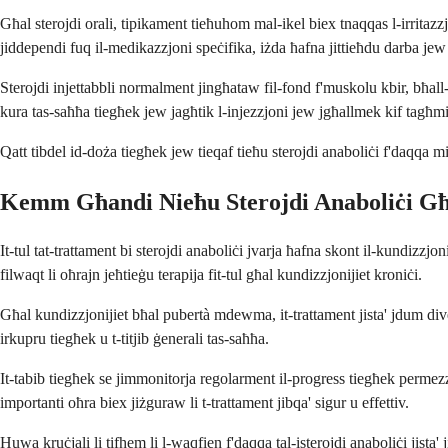
Għal sterojdi orali, tipikament tieħuhom mal-ikel biex tnaqqas l-irritazz
jiddependi fuq il-medikazzjoni speċifika, iżda ħafna jittieħdu darba jew
Sterojdi injettabbli normalment jingħataw fil-fond f'muskolu kbir, bħall-
kura tas-saħħa tiegħek jew jagħtik l-injezzjoni jew jgħallmek kif tagħmi
Qatt tibdel id-doża tiegħek jew tieqaf tieħu sterojdi anaboliċi f'daqqa
Kemm Għandi Nieħu Sterojdi Anaboliċi Għ
It-tul tat-trattament bi sterojdi anaboliċi jvarja ħafna skont il-kundizz
filwaqt li oħrajn jeħtieġu terapija fit-tul għal kundizzjonijiet kroniċi.
Għal kundizzjonijiet bħal pubertà mdewma, it-trattament jista' jdum div
irkupru tiegħek u t-titjib ġenerali tas-saħħa.
It-tabib tiegħek se jimmonitorja regolarment il-progress tiegħek permezz t
importanti oħra biex jiżguraw li t-trattament jibqa' sigur u effettiv.
Huwa kruċjali li tifhem li l-waqfien f'daqqa tal-isterojdi anaboliċi jista