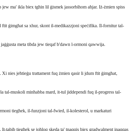
ib jew ma' ikla biex tgħin lil ġismek jassorbihom aħjar. Iż-żmien spiss
ftit ġimgħat sa xhur, skont il-medikazzjoni speċifika. Il-fornitur tal-
ex jaġġusta meta tibda jew tieqaf b'dawn l-ormoni qawwija.
. Xi nies jeħtieġu trattament fuq żmien qasir li jdum ftit ġimgħat,
a tal-muskoli minħabba mard, it-tul jiddependi fuq il-progress tal-
rmoni tiegħek, il-funzjoni tal-fwied, il-kolesterol, u markaturi
ni. It-tabib tiegħek se joħloq skeda ta' tnaqqis biex gradwalment inaqqas