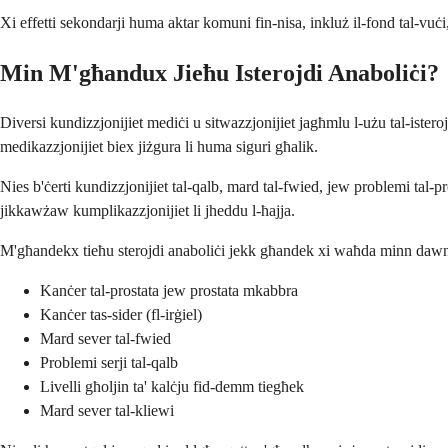
Xi effetti sekondarji huma aktar komuni fin-nisa, inkluż il-fond tal-vuċi
Min M'għandux Jieħu Isterojdi Anaboliċi?
Diversi kundizzjonijiet mediċi u sitwazzjonijiet jagħmlu l-użu tal-istero
medikazzjonijiet biex jiżgura li huma siguri għalik.
Nies b'ċerti kundizzjonijiet tal-qalb, mard tal-fwied, jew problemi tal-
jikkawżaw kumplikazzjonijiet li jheddu l-ħajja.
M'għandekx tieħu sterojdi anaboliċi jekk għandek xi waħda minn dawn 
Kanċer tal-prostata jew prostata mkabbra
Kanċer tas-sider (fl-irġiel)
Mard sever tal-fwied
Problemi serji tal-qalb
Livelli għoljin ta' kalċju fid-demm tiegħek
Mard sever tal-kliewi