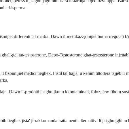
liċi, peress li jistgħu jagħmlu ħsara lit-tarbija li qed tiżviluppa. Bar
ni tal-isperma.
smijiet differenti tal-marka. Dawn il-medikazzjonijiet huma rregolati b'm
ħall-ġel tat-testosterone, Depo-Testosterone għat-testosterone injettabbl
l-bżonnijiet mediċi tiegħek, l-istil tal-ħajja, u kemm tittollera tajjeb il
arka.
nlajn. Dawn il-prodotti jistgħu jkunu kkontaminati, foloz, jew fihom susta
ib tiegħek jista' jirrakkomanda trattamenti alternattivi li jistgħu jgħinu