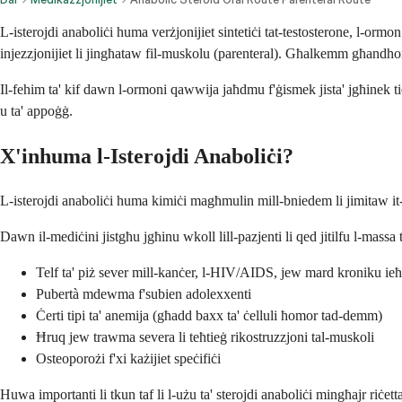
L-isterojdi anaboliċi huma verżjonijiet sintetiċi tat-testosterone, l-ormo
injezzjonijiet li jingħataw fil-muskolu (parenteral). Għalkemm għandhom
Il-fehim ta' kif dawn l-ormoni qawwija jaħdmu f'ġismek jista' jgħinek ti
u ta' appoġġ.
X'inhuma l-Isterojdi Anaboliċi?
L-isterojdi anaboliċi huma kimiċi magħmulin mill-bniedem li jimitaw it-
Dawn il-mediċini jistgħu jgħinu wkoll lill-pazjenti li qed jitilfu l-mass
Telf ta' piż sever mill-kanċer, l-HIV/AIDS, jew mard kroniku ie
Pubertà mdewma f'subien adolexxenti
Ċerti tipi ta' anemija (għadd baxx ta' ċelluli ħomor tad-demm)
Ħruq jew trawma severa li teħtieġ rikostruzzjoni tal-muskoli
Osteoporożi f'xi każijiet speċifiċi
Huwa importanti li tkun taf li l-użu ta' sterojdi anaboliċi mingħajr riċett