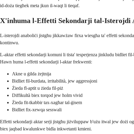
id-doża tiegħek meta jkun il-waqt li tieqaf.
X'inhuma l-Effetti Sekondarji tal-Isterojdi
L-isterojdi anaboliċi jistgħu jikkawżaw firxa wiesgħa ta' effetti sekond
kontinwu.
L-aktar effetti sekondarji komuni li tista' tesperjenza jinkludu bidliet fi
Hawn huma l-effetti sekondarji l-aktar frekwenti:
Akne u ġilda żejtnija
Bidliet fil-burdata, irritabilità, jew aggressjoni
Żieda fl-aptit u żieda fil-piż
Diffikultà biex torqod jew ħolm vivid
Żieda fit-tkabbir tax-xagħar tal-ġisem
Bidliet fix-xewqa sesswali
Effetti sekondarji aktar serji jistgħu jiżviluppaw b'użu itwal jew dożi ogħ
biex jaqbad kwalunkwe bidla inkwetanti kmieni.