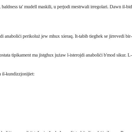
, baldness ta' mudell maskili, u perjodi mestrwali irregolari. Dawn il-bid
jdi anaboliċi perikoluż jew mhux xieraq. It-tabib tiegħek se jirrevedi bi
prostata tipikament ma jistgħux jużaw l-isterojdi anaboliċi b'mod sikur.
il-kundizzjonijiet: