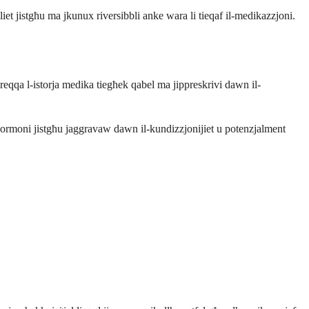
liet jistgħu ma jkunux riversibbli anke wara li tieqaf il-medikazzjoni.
r-reqqa l-istorja medika tiegħek qabel ma jippreskrivi dawn il-
 L-ormoni jistgħu jaggravaw dawn il-kundizzjonijiet u potenzjalment