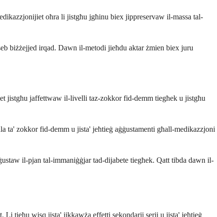
 medikazzjonijiet oħra li jistgħu jgħinu biex jippreservaw il-massa tal-
ikseb biżżejjed irqad. Dawn il-metodi jieħdu aktar żmien biex juru
et jistgħu jaffettwaw il-livelli taz-zokkor fid-demm tiegħek u jistgħu
i ogħla ta' zokkor fid-demm u jista' jeħtieġ aġġustamenti għall-medikazzjoni
staw il-pjan tal-immaniġġjar tad-dijabete tiegħek. Qatt tibda dawn il-
Li tieħu wisq jista' jikkawża effetti sekondarji serji u jista' jeħtieġ