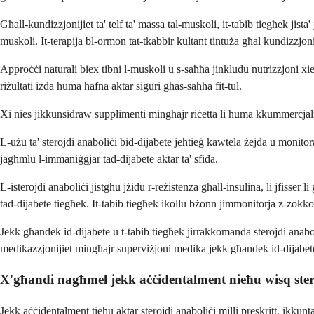
Għall-kundizzjonijiet ta' telf ta' massa tal-muskoli, it-tabib tiegħek jista
muskoli. It-terapija bl-ormon tat-tkabbir kultant tintuża għal kundizzjonij
Approċċi naturali biex tibni l-muskoli u s-saħħa jinkludu nutrizzjoni xier
riżultati iżda huma ħafna aktar siguri għas-saħħa fit-tul.
Xi nies jikkunsidraw supplimenti mingħajr riċetta li huma kkummerċjali
L-użu ta' sterojdi anaboliċi bid-dijabete jeħtieġ kawtela żejda u monito
jagħmlu l-immaniġġjar tad-dijabete aktar ta' sfida.
L-isterojdi anaboliċi jistgħu jżidu r-reżistenza għall-insulina, li jfisser
tad-dijabete tiegħek. It-tabib tiegħek ikollu bżonn jimmonitorja z-zokko
Jekk għandek id-dijabete u t-tabib tiegħek jirrakkomanda sterojdi anab
medikazzjonijiet mingħajr superviżjoni medika jekk għandek id-dijabet
X'għandi nagħmel jekk aċċidentalment nieħu wisq ster
Jekk aċċidentalment tieħu aktar sterojdi anaboliċi milli preskritt, ikkuntat