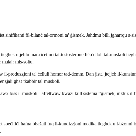
 sinifikanti fil-bilanċ tal-ormoni ta' ġismek. Jaħdmu billi jgħarrqu s-sist
ek u jeħlu mar-riċetturi tat-testosterone fiċ-ċelloli tal-muskoli tiegħek.
r malajr mis-soltu.
 il-produzzjoni ta' ċelluli ħomor tad-demm. Dan jista' jtejjeb il-kunsinn
enzjali għat-tkabbir tal-muskoli.
biss il-muskoli. Jaffettwaw kważi kull sistema f'ġismek, inkluż il-fwie
ijiet speċifiċi ħafna bbażati fuq il-kundizzjoni medika tiegħek u l-bżonni
.