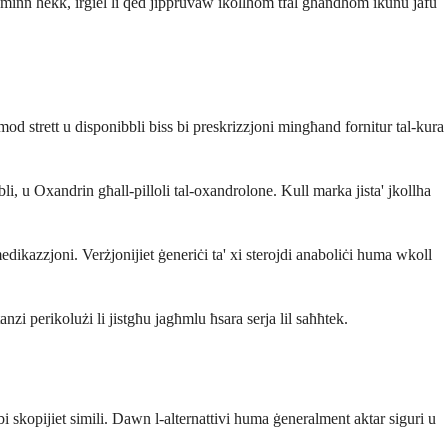
ra minn hekk, irġiel li qed jippruvaw ikollhom tfal għandhom ikunu jafu
od strett u disponibbli biss bi preskrizzjoni mingħand fornitur tal-kura
i, u Oxandrin għall-pilloli tal-oxandrolone. Kull marka jista' jkollha
-medikazzjoni. Verżjonijiet ġeneriċi ta' xi sterojdi anaboliċi huma wkoll
nzi perikolużi li jistgħu jagħmlu ħsara serja lil saħħtek.
 bi skopijiet simili. Dawn l-alternattivi huma ġeneralment aktar siguri u