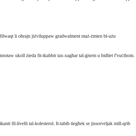
jr, filwaqt li oħrajn jiżviluppaw gradwalment maż-żmien bl-użu
s jinnotaw ukoll żieda fit-tkabbir tax-xagħar tal-ġisem u bidliet f'vuċihom.
ti fil-livelli tal-kolesterol. It-tabib tiegħek se jissorveljak mill-qrib