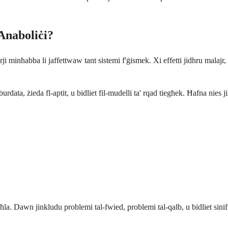
 Anaboliċi?
arji minħabba li jaffettwaw tant sistemi f'ġismek. Xi effetti jidhru mala
l-burdata, żieda fl-aptit, u bidliet fil-mudelli ta' rqad tiegħek. Ħafna nie
la. Dawn jinkludu problemi tal-fwied, problemi tal-qalb, u bidliet sinifikan