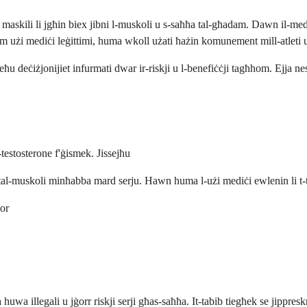
n maskili li jgħin biex jibni l-muskoli u s-saħħa tal-għadam. Dawn il-medik
 użi mediċi leġittimi, huma wkoll użati ħażin komunement mill-atleti u l
eħu deċiżjonijiet infurmati dwar ir-riskji u l-benefiċċji tagħhom. Ejja 
testosterone f'ġismek. Jissejħu
a tal-muskoli minħabba mard serju. Hawn huma l-użi mediċi ewlenin li t-ta
ħor
a huwa illegali u jġorr riskji serji għas-saħħa. It-tabib tiegħek se jippre