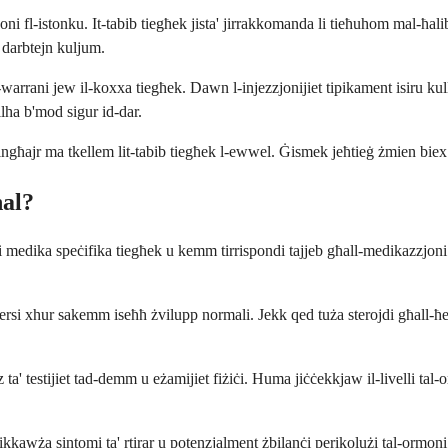
joni fl-istonku. It-tabib tiegħek jista' jirrakkomanda li tieħuhom mal-ħal
 darbtejn kuljum.
warrani jew il-koxxa tiegħek. Dawn l-injezzjonijiet tipikament isiru kull 
lha b'mod sigur id-dar.
 mingħajr ma tkellem lit-tabib tiegħek l-ewwel. Ġismek jeħtieġ żmien bi
al?
joni medika speċifika tiegħek u kemm tirrispondi tajjeb għall-medikazzjoni
ersi xhur sakemm iseħħ żvilupp normali. Jekk qed tuża sterojdi għall-ħel
a' testijiet tad-demm u eżamijiet fiżiċi. Huma jiċċekkjaw il-livelli tal-o
' jikkawża sintomi ta' rtirar u potenzjalment żbilanċi perikolużi tal-ormo