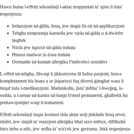
Hawn huma l-effetti sekondarji l-aktar irrappurtati ta' spiss li tista'
tesperjenza:
Irritazzjoni tal-ġilda, ħruq, jew tingiż fis-sit tal-applikazzjoni
Tebgħa temporanja kannella jew vjola tal-ġilda u d-dwiefer
tiegħek
Nixfa jew tqaxxir tal-ġilda trattata
Ħmura madwar iż-żona trattata
Dermatite tal-kuntatt allerġika f'individwi sensittivi
L-effett tat-tebgħa, filwaqt li jikkonċerna lil ħafna pazjenti, huwa
kompletament bla ħsara u se jisparixxi fuq diversi ġimgħat wara li
tieqaf tuża l-medikazzjoni. Madankollu, jista' jtebba' l-ħwejjeġ, is-
sodda, u l-armar tal-kamra tal-banju b'mod permanenti, għalhekk ħu
prekawzjonijiet waqt it-trattament.
Effetti sekondarji inqas komuni iżda aktar serji jinkludu ħruq sever,
nfafet, jew sinjali ta' reazzjoni allerġika bħal raxx mifrux, diffikultà
biex tieħu n-nifs, jew nefħa ta' wiċċek jew gerżuma. Jekk tesperjenza