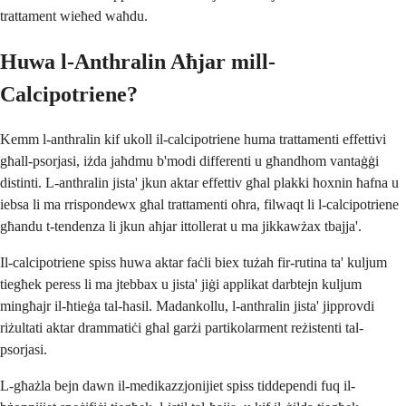
trattament wieħed waħdu.
Huwa l-Anthralin Aħjar mill-
Calcipotriene?
Kemm l-anthralin kif ukoll il-calcipotriene huma trattamenti effettivi
għall-psorjasi, iżda jaħdmu b'modi differenti u għandhom vantaġġi
distinti. L-anthralin jista' jkun aktar effettiv għal plakki ħoxnin ħafna u
iebsa li ma rrispondewx għal trattamenti oħra, filwaqt li l-calcipotriene
għandu t-tendenza li jkun aħjar ittollerat u ma jikkawżax tbajja'.
Il-calcipotriene spiss huwa aktar faċli biex tużah fir-rutina ta' kuljum
tiegħek peress li ma jtebbax u jista' jiġi applikat darbtejn kuljum
mingħajr il-ħtieġa tal-ħasil. Madankollu, l-anthralin jista' jipprovdi
riżultati aktar drammatiċi għal garżi partikolarment reżistenti tal-
psorjasi.
L-għażla bejn dawn il-medikazzjonijiet spiss tiddependi fuq il-