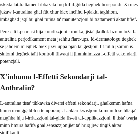
iskeda tat-trattament ibbażata fuq kif il-ġilda tiegħek tirrispondi. Xi nies
jużaw l-antralina għal ftit xhur biex ineħħu l-plakki tagħhom,
imbagħad jaqilbu għal rutina ta' manutenzjoni bi trattamenti aktar ħfief.
Peress li l-psorjasi hija kundizzjoni kronika, jista' jkollok bżonn tuża l-
antralina perjodikament meta jseħħu flare-ups. Id-dermatologu tiegħek
se jaħdem miegħek biex jiżviluppa pjan ta' ġestjoni fit-tul li jżomm is-
sintomi tiegħek taħt kontroll filwaqt li jimminimizza l-effetti sekondarji
potenzjali.
X'inhuma l-Effetti Sekondarji tal-
Anthralin?
L-antralina tista' tikkawża diversi effetti sekondarji, għalkemm ħafna
huma maniġġabbli u temporanji. L-aktar kwistjoni komuni li se tiltaqa'
magħha hija l-irritazzjoni tal-ġilda fis-sit tal-applikazzjoni, li tista' tvarja
minn ħmura ħafifa għal sensazzjonijiet ta' ħruq jew tingiż aktar
sinifikanti.