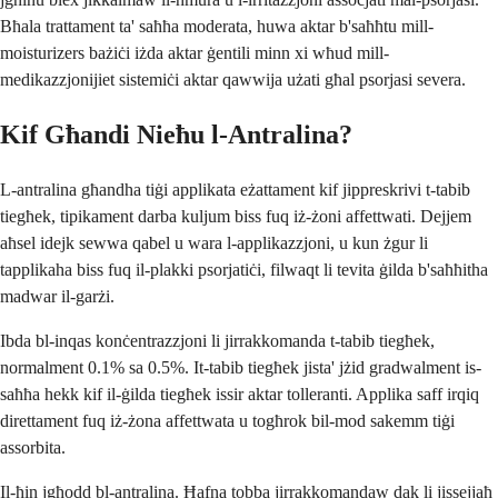
Bħala trattament ta' saħħa moderata, huwa aktar b'saħħtu mill-
moisturizers bażiċi iżda aktar ġentili minn xi wħud mill-
medikazzjonijiet sistemiċi aktar qawwija użati għal psorjasi severa.
Kif Għandi Nieħu l-Antralina?
L-antralina għandha tiġi applikata eżattament kif jippreskrivi t-tabib
tiegħek, tipikament darba kuljum biss fuq iż-żoni affettwati. Dejjem
aħsel idejk sewwa qabel u wara l-applikazzjoni, u kun żgur li
tapplikaha biss fuq il-plakki psorjatiċi, filwaqt li tevita ġilda b'saħħitha
madwar il-garżi.
Ibda bl-inqas konċentrazzjoni li jirrakkomanda t-tabib tiegħek,
normalment 0.1% sa 0.5%. It-tabib tiegħek jista' jżid gradwalment is-
saħħa hekk kif il-ġilda tiegħek issir aktar tolleranti. Applika saff irqiq
direttament fuq iż-żona affettwata u togħrok bil-mod sakemm tiġi
assorbita.
Il-ħin jgħodd bl-antralina. Ħafna tobba jirrakkomandaw dak li jissejjaħ