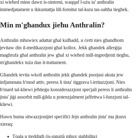
xi wieħed minn dawn is-sintomi, waqqaf l-użu ta' anthralin
immedjatament u ikkuntattja lill-fornitur tal-kura tas-saħħa tiegħek.
Min m'għandux jieħu Anthralin?
Anthralin mhuwiex adattat għal kulħadd, u ċerti nies għandhom
jevitaw din il-medikazzjoni għal kollox. Jekk għandek allerġija
magħrufa għal anthralin jew għal xi wieħed mill-ingredjenti tiegħu,
m'għandekx tuża dan it-trattament.
Għandek tevita wkoll anthralin jekk għandek psorjasi akuta jew
infjammata b'mod attiv, peress li tista' tiggrava l-irritazzjoni. Nies
b'mard tal-kliewi jeħtieġu konsiderazzjoni speċjali peress li anthralin
jista' jiġi assorbit mill-ġilda u potenzjalment jaffettwa l-funzjoni tal-
kliewi.
Hawn huma sitwazzjonijiet speċifiċi fejn anthralin jista' ma jkunx
xieraq:
Tqala u treddigħ (is-sigurtà mhux stabbilita)