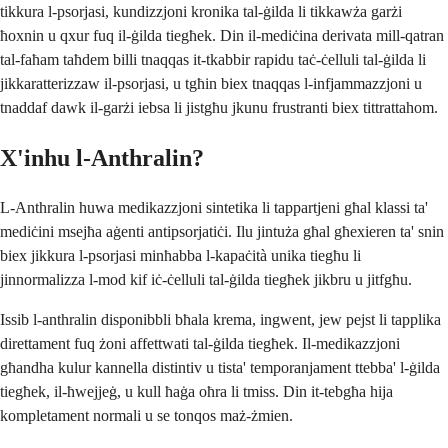
tikkura l-psorjasi, kundizzjoni kronika tal-ġilda li tikkawża garżi
ħoxnin u qxur fuq il-ġilda tiegħek. Din il-mediċina derivata mill-qatran
tal-faħam taħdem billi tnaqqas it-tkabbir rapidu taċ-ċelluli tal-ġilda li
jikkaratterizzaw il-psorjasi, u tgħin biex tnaqqas l-infjammazzjoni u
tnaddaf dawk il-garżi iebsa li jistgħu jkunu frustranti biex tittrattahom.
X'inhu l-Anthralin?
L-Anthralin huwa medikazzjoni sintetika li tappartjeni għal klassi ta'
mediċini msejħa aġenti antipsorjatiċi. Ilu jintuża għal għexieren ta' snin
biex jikkura l-psorjasi minħabba l-kapaċità unika tiegħu li
jinnormalizza l-mod kif iċ-ċelluli tal-ġilda tiegħek jikbru u jitfgħu.
Issib l-anthralin disponibbli bħala krema, ingwent, jew pejst li tapplika
direttament fuq żoni affettwati tal-ġilda tiegħek. Il-medikazzjoni
għandha kulur kannella distintiv u tista' temporanjament ttebba' l-ġilda
tiegħek, il-ħwejjeġ, u kull ħaġa oħra li tmiss. Din it-tebgħa hija
kompletament normali u se tonqos maż-żmien.