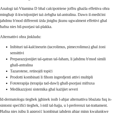
Analogi tal-Vitamina D bħal calcipotriene joffru għażla effettiva oħra
mingħajr il-kwistjonijiet taż-żebgħa tal-antralina. Dawn il-mediċini
jaħdmu b'mod differenti iżda jistgħu jkunu ugwalment effettivi għal
ħafna nies bil-psorjasi tal-plakka.
Alternattivi oħra jinkludu:
Inibituri tal-kalċineurin (tacrolimus, pimecrolimus) għal żoni
sensittivi
Preparazzjonijiet tal-qatran tal-faħam, li jaħdmu b'mod simili
għall-antralina
Tazarotene, retinojdi topiċi
Prodotti kombinati li fihom ingredjenti attivi multipli
Fototerapija (terapija tad-dawl) għall-psorjasi mifruxa
Medikazzjoni sistemika għal każijiet severi
Id-dermatologu tiegħek jgħinek issib l-aħjar alternattiva bbażata fuq is-
sintomi speċifiċi tiegħek, l-istil tal-ħajja, u l-preferenzi tat-trattament.
Ħafna nies isibu li approċċ kombinat jaħdem aħjar minn kwalunkwe