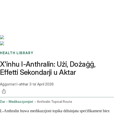
Benchmarks
Stories
FAQ
Sign up / Log in
HEALTH LIBRARY
X'inhu l-Anthralin: Użi, Dożaġġ,
Effetti Sekondarji u Aktar
Aġġornat l-aħħar
3 ta’ April 2026
Dar
Medikazzjonijiet
Anthralin Topical Route
L-Anthralin huwa medikazzjoni topika ddisinjata speċifikament biex