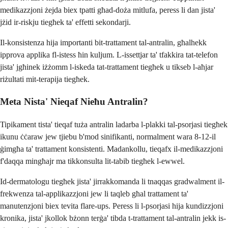
medikazzjoni żejda biex tpatti għad-doża mitlufa, peress li dan jista'
jżid ir-riskju tiegħek ta' effetti sekondarji.
Il-konsistenza hija importanti bit-trattament tal-antralin, għalhekk
ipprova applika fl-istess ħin kuljum. L-issettjar ta' tfakkira tat-telefon
jista' jgħinek iżżomm l-iskeda tat-trattament tiegħek u tikseb l-aħjar
riżultati mit-terapija tiegħek.
Meta Nista' Nieqaf Nieħu Antralin?
Tipikament tista' tieqaf tuża antralin ladarba l-plakki tal-psorjasi tiegħek
ikunu ċċaraw jew tjiebu b'mod sinifikanti, normalment wara 8-12-il
ġimgħa ta' trattament konsistenti. Madankollu, tieqafx il-medikazzjoni
f'daqqa mingħajr ma tikkonsulta lit-tabib tiegħek l-ewwel.
Id-dermatologu tiegħek jista' jirrakkomanda li tnaqqas gradwalment il-
frekwenza tal-applikazzjoni jew li taqleb għal trattament ta'
manutenzjoni biex tevita flare-ups. Peress li l-psorjasi hija kundizzjoni
kronika, jista' jkollok bżonn terġa' tibda t-trattament tal-antralin jekk is-