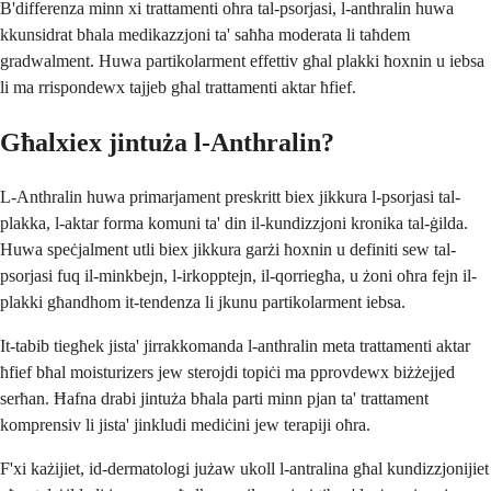
B'differenza minn xi trattamenti oħra tal-psorjasi, l-anthralin huwa
kkunsidrat bħala medikazzjoni ta' saħħa moderata li taħdem
gradwalment. Huwa partikolarment effettiv għal plakki ħoxnin u iebsa
li ma rrispondewx tajjeb għal trattamenti aktar ħfief.
Għalxiex jintuża l-Anthralin?
L-Anthralin huwa primarjament preskritt biex jikkura l-psorjasi tal-
plakka, l-aktar forma komuni ta' din il-kundizzjoni kronika tal-ġilda.
Huwa speċjalment utli biex jikkura garżi ħoxnin u definiti sew tal-
psorjasi fuq il-minkbejn, l-irkopptejn, il-qorriegħa, u żoni oħra fejn il-
plakki għandhom it-tendenza li jkunu partikolarment iebsa.
It-tabib tiegħek jista' jirrakkomanda l-anthralin meta trattamenti aktar
ħfief bħal moisturizers jew sterojdi topiċi ma pprovdewx biżżejjed
serħan. Ħafna drabi jintuża bħala parti minn pjan ta' trattament
komprensiv li jista' jinkludi mediċini jew terapiji oħra.
F'xi każijiet, id-dermatologi jużaw ukoll l-antralina għal kundizzjonijiet