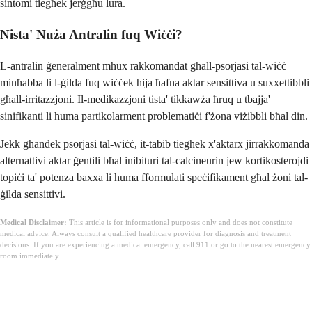
sintomi tiegħek jerġgħu lura.
Nista' Nuża Antralin fuq Wiċċi?
L-antralin ġeneralment mhux rakkomandat għall-psorjasi tal-wiċċ
minħabba li l-ġilda fuq wiċċek hija ħafna aktar sensittiva u suxxettibbli
għall-irritazzjoni. Il-medikazzjoni tista' tikkawża ħruq u tbajja'
sinifikanti li huma partikolarment problematiċi f'żona viżibbli bħal din.
Jekk għandek psorjasi tal-wiċċ, it-tabib tiegħek x'aktarx jirrakkomanda
alternattivi aktar ġentili bħal inibituri tal-calcineurin jew kortikosterojdi
topiċi ta' potenza baxxa li huma fformulati speċifikament għal żoni tal-
ġilda sensittivi.
Medical Disclaimer:
This article is for informational purposes only and does not constitute
medical advice. Always consult a qualified healthcare provider for diagnosis and treatment
decisions. If you are experiencing a medical emergency, call 911 or go to the nearest emergency
room immediately.