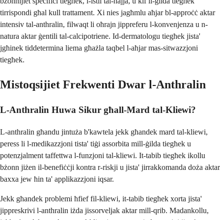
bżonnijiet speċifiċi tiegħek, l-istil tal-ħajja, u kif il-ġilda tiegħek
tirrispondi għal kull trattament. Xi nies jagħmlu aħjar bl-approċċ aktar
intensiv tal-anthralin, filwaqt li oħrajn jippreferu l-konvenjenza u n-
natura aktar ġentili tal-calcipotriene. Id-dermatologu tiegħek jista'
jgħinek tiddetermina liema għażla taqbel l-aħjar mas-sitwazzjoni
tiegħek.
Mistoqsijiet Frekwenti Dwar l-Anthralin
L-Anthralin Huwa Sikur għall-Mard tal-Kliewi?
L-anthralin għandu jintuża b'kawtela jekk għandek mard tal-kliewi,
peress li l-medikazzjoni tista' tiġi assorbita mill-ġilda tiegħek u
potenzjalment taffettwa l-funzjoni tal-kliewi. It-tabib tiegħek ikollu
bżonn jiżen il-benefiċċji kontra r-riskji u jista' jirrakkomanda doża aktar
baxxa jew ħin ta' applikazzjoni iqsar.
Jekk għandek problemi ħfief fil-kliewi, it-tabib tiegħek xorta jista'
jippreskrivi l-anthralin iżda jissorveljak aktar mill-qrib. Madankollu,