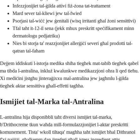
Infezzjonijiet tal-ġilda attivi fiż-żona tat-trattament
Mard sever tal-kliewi jew tal-fwied
Psorjasi tal-wiċċ jew ġenitali (wisq irritanti għal żoni sensittivi)
Tfal taħt it-12-il sena (jekk mhux preskritt speċifikament minn
dermatologu pedjatriku)
Nies bi storja ta' reazzjonijiet allerġiċi severi għal prodotti tal-
qatran tal-faħam
Dejjem iddiskuti l-istorja medika sħiħa tiegħek mat-tabib tiegħek qabel
ma tibda l-antralina, inkluż kwalunkwe medikazzjoni oħra li qed tieħu.
Xi mediċini jistgħu jinteraġixxu mal-antralina jew jagħmlu l-ġilda
tiegħek aktar sensittiva għall-effetti tagħha.
Ismijiet tal-Marka tal-Antralina
L-antralina hija disponibbli taħt diversi ismijiet tal-marka,
b'Drithocreme tkun waħda mill-formulazzjonijiet l-aktar preskritti
komunement. Tista' wkoll tiltaqa' magħha taħt ismijiet bħal Dithranol
f'xi pajjiżi, għalkemm dan jirreferi għall-istess ingredjent attiv.