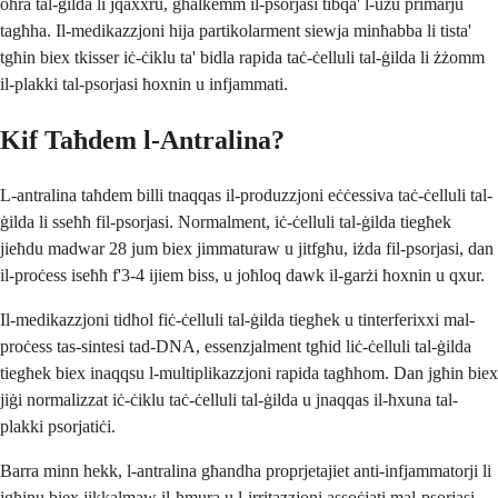
oħra tal-ġilda li jqaxxru, għalkemm il-psorjasi tibqa' l-użu primarju
tagħha. Il-medikazzjoni hija partikolarment siewja minħabba li tista'
tgħin biex tkisser iċ-ċiklu ta' bidla rapida taċ-ċelluli tal-ġilda li żżomm
il-plakki tal-psorjasi ħoxnin u infjammati.
Kif Taħdem l-Antralina?
L-antralina taħdem billi tnaqqas il-produzzjoni eċċessiva taċ-ċelluli tal-
ġilda li sseħħ fil-psorjasi. Normalment, iċ-ċelluli tal-ġilda tiegħek
jieħdu madwar 28 jum biex jimmaturaw u jitfgħu, iżda fil-psorjasi, dan
il-proċess iseħħ f'3-4 ijiem biss, u joħloq dawk il-garżi ħoxnin u qxur.
Il-medikazzjoni tidħol fiċ-ċelluli tal-ġilda tiegħek u tinterferixxi mal-
proċess tas-sintesi tad-DNA, essenzjalment tgħid liċ-ċelluli tal-ġilda
tiegħek biex inaqqsu l-multiplikazzjoni rapida tagħhom. Dan jgħin biex
jiġi normalizzat iċ-ċiklu taċ-ċelluli tal-ġilda u jnaqqas il-ħxuna tal-
plakki psorjatiċi.
Barra minn hekk, l-antralina għandha proprjetajiet anti-infjammatorji li
jgħinu biex jikkalmaw il-ħmura u l-irritazzjoni assoċjati mal-psorjasi.