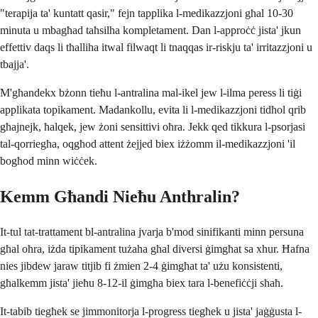
"terapija ta' kuntatt qasir," fejn tapplika l-medikazzjoni għal 10-30
minuta u mbagħad taħsilha kompletament. Dan l-approċċ jista' jkun
effettiv daqs li tħalliha itwal filwaqt li tnaqqas ir-riskju ta' irritazzjoni u
tbajja'.
M'għandekx bżonn tieħu l-antralina mal-ikel jew l-ilma peress li tiġi
applikata topikament. Madankollu, evita li l-medikazzjoni tidħol qrib
għajnejk, ħalqek, jew żoni sensittivi oħra. Jekk qed tikkura l-psorjasi
tal-qorriegħa, oqgħod attent żejjed biex iżżomm il-medikazzjoni 'il
bogħod minn wiċċek.
Kemm Għandi Nieħu Anthralin?
It-tul tat-trattament bl-antralina jvarja b'mod sinifikanti minn persuna
għal oħra, iżda tipikament tużaha għal diversi ġimgħat sa xhur. Ħafna
nies jibdew jaraw titjib fi żmien 2-4 ġimgħat ta' użu konsistenti,
għalkemm jista' jieħu 8-12-il ġimgħa biex tara l-benefiċċji sħaħ.
It-tabib tiegħek se jimmonitorja l-progress tiegħek u jista' jaġġusta l-