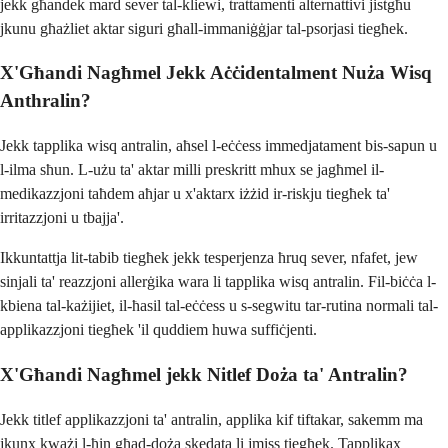
jekk għandek mard sever tal-kliewi, trattamenti alternattivi jistgħu
jkunu għażliet aktar siguri għall-immaniġġjar tal-psorjasi tiegħek.
X'Għandi Nagħmel Jekk Aċċidentalment Nuża Wisq
Anthralin?
Jekk tapplika wisq antralin, aħsel l-eċċess immedjatament bis-sapun u
l-ilma sħun. L-użu ta' aktar milli preskritt mhux se jagħmel il-
medikazzjoni taħdem aħjar u x'aktarx iżżid ir-riskju tiegħek ta'
irritazzjoni u tbajja'.
Ikkuntattja lit-tabib tiegħek jekk tesperjenza ħruq sever, nfafet, jew
sinjali ta' reazzjoni allerġika wara li tapplika wisq antralin. Fil-biċċa l-
kbiena tal-każijiet, il-ħasil tal-eċċess u s-segwitu tar-rutina normali tal-
applikazzjoni tiegħek 'il quddiem huwa suffiċjenti.
X'Għandi Nagħmel jekk Nitlef Doża ta' Antralin?
Jekk titlef applikazzjoni ta' antralin, applika kif tiftakar, sakemm ma
jkunx kważi l-ħin għad-doża skedata li jmiss tiegħek. Tapplikax