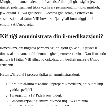
Mingħajr trattament xieraq, il-fsada tista' tkompli għal sigħat jew
ġranet, potenzjalment tikkawża ħsara permanenti lill-ġogi, muskoli,
jew organi. Huwa għalhekk li l-aċċess għal terapija effettiva ta'
sostituzzjoni tal-fattur VIII huwa kruċjali għall-immaniġġjar tal-
emofilja A b'mod sigur.
Kif tiġi amministrata din il-medikazzjoni?
Il-medikazzjoni tingħata permezz ta' infużjoni ġol-vini, li jfisser li
titwassal direttament fid-demm tiegħek permezz ta' vina. Dan il-metodu
jiżgura li l-fattur VIII jilħaq iċ-ċirkolazzjoni tiegħek malajr u b'mod
effiċjenti.
Hawn x'jinvolvi l-proċess tipiku tal-amministrazzjoni:
Fornitur tal-kura tas-saħħa jipprepara l-medikazzjoni skont linji
gwida speċifiċi
Twaqqaf linja IV f'idejk jew f'idejk
Il-medikazzjoni tiġi infuża bil-mod fuq 15-30 minuta