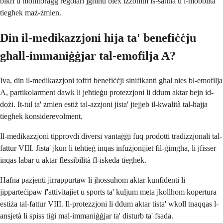
bikri u monitoraġġ regolari jgħinu biex iżżomm is-saħħa u l-mobbiltà
tiegħek maż-żmien.
Din il-medikazzjoni hija ta' benefiċċju
għall-immaniġġjar tal-emofilja A?
Iva, din il-medikazzjoni toffri benefiċċji sinifikanti għal nies bl-emofilja
A, partikolarment dawk li jeħtieġu protezzjoni li ddum aktar bejn id-
dożi. It-tul ta' żmien estiż tal-azzjoni jista' jtejjeb il-kwalità tal-ħajja
tiegħek konsiderevolment.
Il-medikazzjoni tipprovdi diversi vantaġġi fuq prodotti tradizzjonali tal-
fattur VIII. Jista' jkun li teħtieġ inqas infużjonijiet fil-ġimgħa, li jfisser
inqas labar u aktar flessibilità fl-iskeda tiegħek.
Ħafna pazjenti jirrappurtaw li jħossuhom aktar kunfidenti li
jipparteċipaw f'attivitajiet u sports ta' kuljum meta jkollhom kopertura
estiża tal-fattur VIII. Il-protezzjoni li ddum aktar tista' wkoll tnaqqas l-
ansjetà li spiss tiġi mal-immaniġġjar ta' disturb ta' fsada.