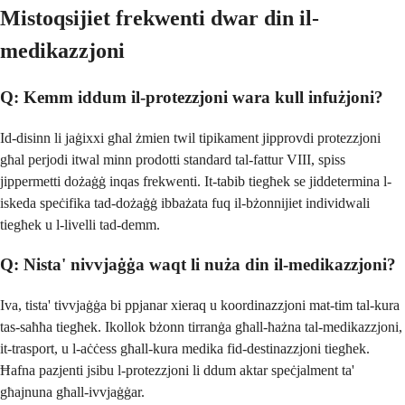
Mistoqsijiet frekwenti dwar din il-
medikazzjoni
Q: Kemm iddum il-protezzjoni wara kull infużjoni?
Id-disinn li jaġixxi għal żmien twil tipikament jipprovdi protezzjoni
għal perjodi itwal minn prodotti standard tal-fattur VIII, spiss
jippermetti dożaġġ inqas frekwenti. It-tabib tiegħek se jiddetermina l-
iskeda speċifika tad-dożaġġ ibbażata fuq il-bżonnijiet individwali
tiegħek u l-livelli tad-demm.
Q: Nista' nivvjaġġa waqt li nuża din il-medikazzjoni?
Iva, tista' tivvjaġġa bi ppjanar xieraq u koordinazzjoni mat-tim tal-kura
tas-saħħa tiegħek. Ikollok bżonn tirranġa għall-ħażna tal-medikazzjoni,
it-trasport, u l-aċċess għall-kura medika fid-destinazzjoni tiegħek.
Ħafna pazjenti jsibu l-protezzjoni li ddum aktar speċjalment ta'
għajnuna għall-ivvjaġġar.