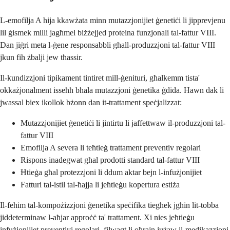
L-emofilja A hija kkawżata minn mutazzjonijiet ġenetiċi li jipprevjenu
lil ġismek milli jagħmel biżżejjed proteina funzjonali tal-fattur VIII.
Dan jiġri meta l-ġene responsabbli għall-produzzjoni tal-fattur VIII
jkun fih żbalji jew tħassir.
Il-kundizzjoni tipikament tintiret mill-ġenituri, għalkemm tista'
okkażjonalment isseħħ bħala mutazzjoni ġenetika ġdida. Hawn dak li
jwassal biex ikollok bżonn dan it-trattament speċjalizzat:
Mutazzjonijiet ġenetiċi li jintirtu li jaffettwaw il-produzzjoni tal-
fattur VIII
Emofilja A severa li teħtieġ trattament preventiv regolari
Rispons inadegwat għal prodotti standard tal-fattur VIII
Ħtieġa għal protezzjoni li ddum aktar bejn l-infużjonijiet
Fatturi tal-istil tal-ħajja li jeħtieġu kopertura estiża
Il-fehim tal-kompożizzjoni ġenetika speċifika tiegħek jgħin lit-tobba
jiddeterminaw l-aħjar approċċ ta' trattament. Xi nies jeħtieġu
infużjonijiet preventivi regolari, filwaqt li oħrajn jużaw il-medikazzjoni