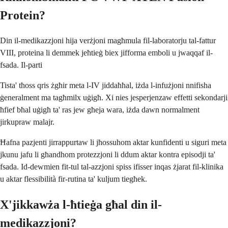
Protein?
Din il-medikazzjoni hija verżjoni magħmula fil-laboratorju tal-fattur
VIII, proteina li demmek jeħtieġ biex jifforma emboli u jwaqqaf il-
fsada. Il-parti
Tista' tħoss qris żgħir meta l-IV jiddaħħal, iżda l-infużjoni nnifisha
ġeneralment ma tagħmilx uġigħ. Xi nies jesperjenzaw effetti sekondarji
ħfief bħal uġigħ ta' ras jew għeja wara, iżda dawn normalment
jirkupraw malajr.
Ħafna pazjenti jirrappurtaw li jħossuhom aktar kunfidenti u siguri meta
jkunu jafu li għandhom protezzjoni li ddum aktar kontra episodji ta'
fsada. Id-dewmien fit-tul tal-azzjoni spiss ifisser inqas żjarat fil-klinika
u aktar flessibilità fir-rutina ta' kuljum tiegħek.
X'jikkawża l-ħtieġa għal din il-
medikazzjoni?