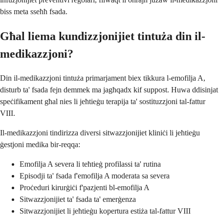
biss meta sseħħ fsada.
Għal liema kundizzjonijiet tintuża din il-
medikazzjoni?
Din il-medikazzjoni tintuża primarjament biex tikkura l-emofilja A,
disturb ta' fsada fejn demmek ma jagħqadx kif suppost. Huwa ddisinjat
speċifikament għal nies li jeħtieġu terapija ta' sostituzzjoni tal-fattur
VIII.
Il-medikazzjoni tindirizza diversi sitwazzjonijiet kliniċi li jeħtieġu
ġestjoni medika bir-reqqa:
Emofilja A severa li teħtieġ profilassi ta' rutina
Episodji ta' fsada f'emofilja A moderata sa severa
Proċeduri kirurġiċi f'pazjenti bl-emofilja A
Sitwazzjonijiet ta' fsada ta' emerġenza
Sitwazzjonijiet li jeħtieġu kopertura estiża tal-fattur VIII