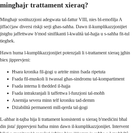
mingħajr trattament xieraq?
Mingħajr sostituzzjoni adegwata tal-fattur VIII, nies bl-emofilja A
jiffaċċjaw diversi riskji serji għas-saħħa. Dawn il-kumplikazzjonijiet
jistgħu jaffettwaw b'mod sinifikanti l-kwalità tal-ħajja u s-saħħa fit-tul
tiegħek.
Hawn huma l-kumplikazzjonijiet potenzjali li t-trattament xieraq jgħin
biex jipprevjeni:
Ħsara kronika fil-ġogi u artrite minn fsada ripetuta
Fsada fil-muskoli li twassal għas-sindromu tal-kompartiment
Fsada interna li thedded il-ħajja
Fsada intrakranjali li taffettwa l-funzjoni tal-moħħ
Anemija severa minn telf kroniku tad-demm
Diżabilità permanenti mill-qerda tal-ġogi
L-aħbar it-tajba hija li trattament konsistenti u xieraq b'mediċini bħal
din jista' jipprevjeni ħafna minn dawn il-kumplikazzjonijiet. Intervent