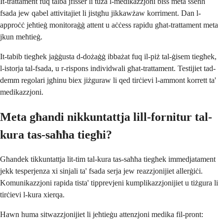
It-trattament fuq talba jfisser li tuża l-medikazzjoni biss meta sseħħ
fsada jew qabel attivitajiet li jistgħu jikkawżaw korriment. Dan l-
approċċ jeħtieġ monitoraġġ attent u aċċess rapidu għat-trattament meta
jkun meħtieġ.
It-tabib tiegħek jaġġusta d-dożaġġ ibbażat fuq il-piż tal-ġisem tiegħek,
l-istorja tal-fsada, u r-rispons individwali għat-trattament. Testijiet tad-
demm regolari jgħinu biex jiżguraw li qed tirċievi l-ammont korrett ta'
medikazzjoni.
Meta għandi nikkuntattja lill-fornitur tal-
kura tas-saħħa tiegħi?
Għandek tikkuntattja lit-tim tal-kura tas-saħħa tiegħek immedjatament
jekk tesperjenza xi sinjali ta' fsada serja jew reazzjonijiet allerġiċi.
Komunikazzjoni rapida tista' tipprevjeni kumplikazzjonijiet u tiżgura li
tirċievi l-kura xierqa.
Hawn huma sitwazzjonijiet li jeħtieġu attenzjoni medika fil-pront: