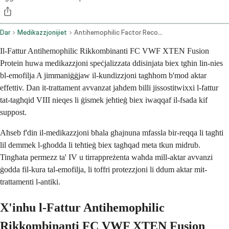
Dar
Medikazzjonijiet
Antihemophilic Factor Recombinant Fc Vwf Xten Fusion Protein Ehtl Intravenous Route
Il-Fattur Antihemophilic Rikkombinanti FC VWF XTEN Fusion
Protein huwa medikazzjoni speċjalizzata ddisinjata biex tgħin lin-nies
bl-emofilja A jimmaniġġjaw il-kundizzjoni tagħhom b'mod aktar
effettiv. Dan it-trattament avvanzat jaħdem billi jissostitwixxi l-fattur
tat-tagħqid VIII nieqes li ġismek jeħtieġ biex iwaqqaf il-fsada kif
suppost.
Aħseb f'din il-medikazzjoni bħala għajnuna mfassla bir-reqqa li tagħti
lil demmek l-għodda li teħtieġ biex tagħqad meta tkun midrub.
Tingħata permezz ta' IV u tirrappreżenta waħda mill-aktar avvanzi
ġodda fil-kura tal-emofilja, li toffri protezzjoni li ddum aktar mit-
trattamenti l-antiki.
X'inhu l-Fattur Antihemophilic
Rikkombinanti FC VWF XTEN Fusion