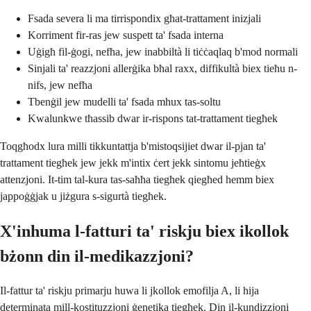
Fsada severa li ma tirrispondix għat-trattament inizjali
Korriment fir-ras jew suspett ta' fsada interna
Uġigħ fil-ġogi, nefħa, jew inabbiltà li tiċċaqlaq b'mod normali
Sinjali ta' reazzjoni allerġika bħal raxx, diffikultà biex tieħu n-
nifs, jew nefħa
Tbenġil jew mudelli ta' fsada mhux tas-soltu
Kwalunkwe tħassib dwar ir-rispons tat-trattament tiegħek
Toqgħodx lura milli tikkuntattja b'mistoqsijiet dwar il-pjan ta'
trattament tiegħek jew jekk m'intix ċert jekk sintomu jeħtieġx
attenzjoni. It-tim tal-kura tas-saħħa tiegħek qiegħed hemm biex
jappoġġjak u jiżgura s-sigurtà tiegħek.
X'inhuma l-fatturi ta' riskju biex ikollok
bżonn din il-medikazzjoni?
Il-fattur ta' riskju primarju huwa li jkollok emofilja A, li hija
determinata mill-kostituzzjoni ġenetika tiegħek. Din il-kundizzjoni