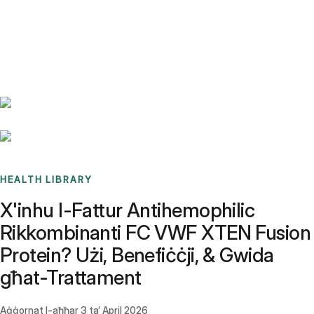
Benchmarks
Stories
FAQ
Sign up / Log in
HEALTH LIBRARY
X'inhu l-Fattur Antihemophilic
Rikkombinanti FC VWF XTEN Fusion
Protein? Użi, Benefiċċji, & Gwida
għat-Trattament
Aġġornat l-aħħar
3 ta’ April 2026