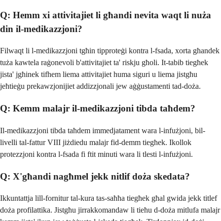
Q: Hemm xi attivitajiet li għandi nevita waqt li nuża
din il-medikazzjoni?
Filwaqt li l-medikazzjoni tgħin tipproteġi kontra l-fsada, xorta għandek
tuża kawtela raġonevoli b'attivitajiet ta' riskju għoli. It-tabib tiegħek
jista' jgħinek tifhem liema attivitajiet huma siguri u liema jistgħu
jeħtieġu prekawzjonijiet addizzjonali jew aġġustamenti tad-doża.
Q: Kemm malajr il-medikazzjoni tibda taħdem?
Il-medikazzjoni tibda taħdem immedjatament wara l-infużjoni, bil-
livelli tal-fattur VIII jiżdiedu malajr fid-demm tiegħek. Ikollok
protezzjoni kontra l-fsada fi ftit minuti wara li tlesti l-infużjoni.
Q: X'għandi nagħmel jekk nitlif doża skedata?
Ikkuntattja lill-fornitur tal-kura tas-saħħa tiegħek għal gwida jekk titlef
doża profilattika. Jistgħu jirrakkomandaw li tieħu d-doża mitlufa malajr