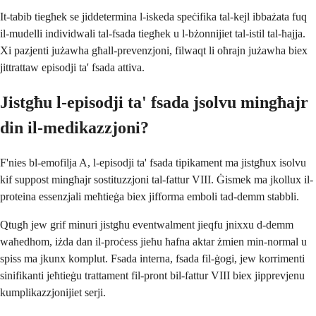
It-tabib tiegħek se jiddetermina l-iskeda speċifika tal-kejl ibbażata fuq
il-mudelli individwali tal-fsada tiegħek u l-bżonnijiet tal-istil tal-ħajja.
Xi pazjenti jużawha għall-prevenzjoni, filwaqt li oħrajn jużawha biex
jittrattaw episodji ta' fsada attiva.
Jistgħu l-episodji ta' fsada jsolvu mingħajr
din il-medikazzjoni?
F'nies bl-emofilja A, l-episodji ta' fsada tipikament ma jistgħux isolvu
kif suppost mingħajr sostituzzjoni tal-fattur VIII. Ġismek ma jkollux il-
proteina essenzjali meħtieġa biex jifforma emboli tad-demm stabbli.
Qtugħ jew grif minuri jistgħu eventwalment jieqfu jnixxu d-demm
waħedhom, iżda dan il-proċess jieħu ħafna aktar żmien min-normal u
spiss ma jkunx komplut. Fsada interna, fsada fil-ġogi, jew korrimenti
sinifikanti jeħtieġu trattament fil-pront bil-fattur VIII biex jipprevjenu
kumplikazzjonijiet serji.