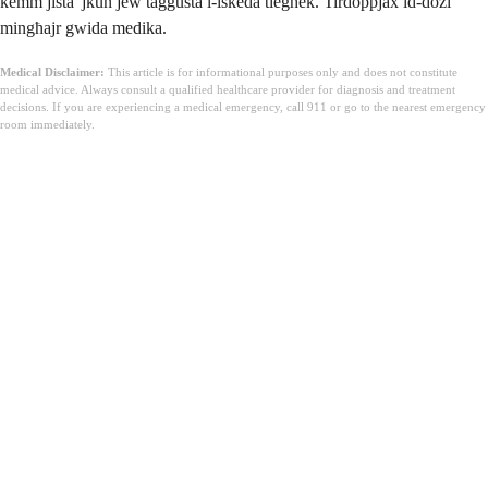
kemm jista' jkun jew taġġusta l-iskeda tiegħek. Tirdoppjax id-dożi
mingħajr gwida medika.
Medical Disclaimer:
This article is for informational purposes only and does not constitute
medical advice. Always consult a qualified healthcare provider for diagnosis and treatment
decisions. If you are experiencing a medical emergency, call 911 or go to the nearest emergency
room immediately.