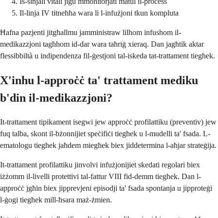
Is-sinjali vitali jiġu mmonitorjati matul il-proċess
Il-linja IV titneħħa wara li l-infużjoni tkun kompluta
Ħafna pazjenti jitgħallmu jamministraw lilhom infushom il-
medikazzjoni tagħhom id-dar wara taħriġ xieraq. Dan jagħtik aktar
flessibbiltà u indipendenza fil-ġestjoni tal-iskeda tat-trattament tiegħek.
X'inhu l-approċċ ta' trattament mediku
b'din il-medikazzjoni?
It-trattament tipikament isegwi jew approċċ profilattiku (preventiv) jew
fuq talba, skont il-bżonnijiet speċifiċi tiegħek u l-mudelli ta' fsada. L-
ematologu tiegħek jaħdem miegħek biex jiddetermina l-aħjar strateġija.
It-trattament profilattiku jinvolvi infużjonijiet skedati regolari biex
iżżomm il-livelli protettivi tal-fattur VIII fid-demm tiegħek. Dan l-
approċċ jgħin biex jipprevjeni episodji ta' fsada spontanja u jipproteġi
l-ġogi tiegħek mill-ħsara maż-żmien.