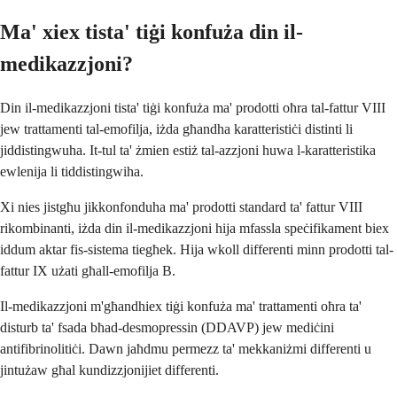
Ma' xiex tista' tiġi konfuża din il-
medikazzjoni?
Din il-medikazzjoni tista' tiġi konfuża ma' prodotti oħra tal-fattur VIII
jew trattamenti tal-emofilja, iżda għandha karatteristiċi distinti li
jiddistingwuha. It-tul ta' żmien estiż tal-azzjoni huwa l-karatteristika
ewlenija li tiddistingwiha.
Xi nies jistgħu jikkonfonduha ma' prodotti standard ta' fattur VIII
rikombinanti, iżda din il-medikazzjoni hija mfassla speċifikament biex
iddum aktar fis-sistema tiegħek. Hija wkoll differenti minn prodotti tal-
fattur IX użati għall-emofilja B.
Il-medikazzjoni m'għandhiex tiġi konfuża ma' trattamenti oħra ta'
disturb ta' fsada bħad-desmopressin (DDAVP) jew mediċini
antifibrinolitiċi. Dawn jaħdmu permezz ta' mekkaniżmi differenti u
jintużaw għal kundizzjonijiet differenti.