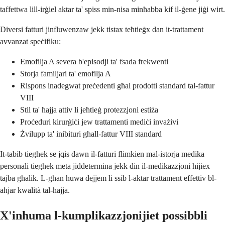
taffettwa lill-irġiel aktar ta' spiss min-nisa minħabba kif il-ġene jiġi wirt.
Diversi fatturi jinfluwenzaw jekk tistax teħtieġx dan it-trattament
avvanzat speċifiku:
Emofilja A severa b'episodji ta' fsada frekwenti
Storja familjari ta' emofilja A
Rispons inadegwat preċedenti għal prodotti standard tal-fattur
VIII
Stil ta' ħajja attiv li jeħtieġ protezzjoni estiża
Proċeduri kirurġiċi jew trattamenti mediċi invażivi
Żvilupp ta' inibituri għall-fattur VIII standard
It-tabib tiegħek se jqis dawn il-fatturi flimkien mal-istorja medika
personali tiegħek meta jiddetermina jekk din il-medikazzjoni hijiex
tajba għalik. L-għan huwa dejjem li ssib l-aktar trattament effettiv bl-
aħjar kwalità tal-ħajja.
X'inhuma l-kumplikazzjonijiet possibbli