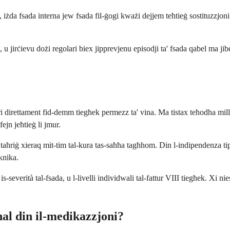
iżda fsada interna jew fsada fil-ġogi kważi dejjem teħtieġ sostituzzjoni 
 u jirċievu dożi regolari biex jipprevjenu episodji ta' fsada qabel ma j
eri direttament fid-demm tiegħek permezz ta' vina. Ma tistax teħodha mill
fejn jeħtieġ li jmur.
taħriġ xieraq mit-tim tal-kura tas-saħħa tagħhom. Din l-indipendenza tip
knika.
s-severità tal-fsada, u l-livelli individwali tal-fattur VIII tiegħek. Xi nie
ħal din il-medikazzjoni?