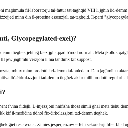
ni magħmula fil-laboratorju tal-fattur tat-tagħqid VIII li jgħin lid-demm
żejjed minn din il-proteina essenzjali tat-tagħqid. Il-parti "glycopegyla
nti, Glycopegylated-exei)?
i d-demm tiegħek jeħtieġ biex jgħaqqad b'mod normali. Meta jkollok qatgħa 
III jew jagħmlu verżjoni li ma taħdimx kif suppost.
 avvanzata, mhux minn prodotti tad-demm tal-bniedem. Dan jagħmilha akta
attiva fiċ-ċirkolazzjoni tad-demm tiegħek aktar milli prodotti regolari tal
i?
alment f'vina f'idejk. L-injezzjoni nnifisha tħoss simili għal meta tieħ
kk kif il-mediċina tidħol fiċ-ċirkolazzjoni tad-demm tiegħek.
iegħek ġiet restawrata. Xi nies jesperjenzaw effetti sekondarji ħfief bħal 