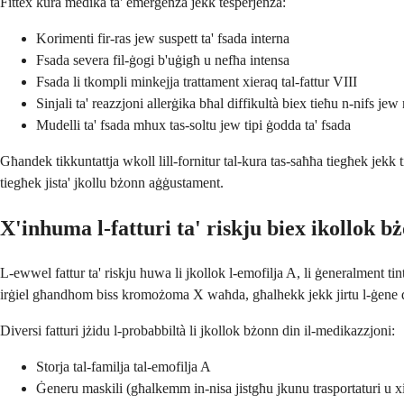
Fittex kura medika ta' emerġenza jekk tesperjenza:
Korimenti fir-ras jew suspett ta' fsada interna
Fsada severa fil-ġogi b'uġigħ u nefħa intensa
Fsada li tkompli minkejja trattament xieraq tal-fattur VIII
Sinjali ta' reazzjoni allerġika bħal diffikultà biex tieħu n-nifs jew
Mudelli ta' fsada mhux tas-soltu jew tipi ġodda ta' fsada
Għandek tikkuntattja wkoll lill-fornitur tal-kura tas-saħħa tiegħek jekk t
tiegħek jista' jkollu bżonn aġġustament.
X'inhuma l-fatturi ta' riskju biex ikollok b
L-ewwel fattur ta' riskju huwa li jkollok l-emofilja A, li ġeneralment tin
irġiel għandhom biss kromożoma X waħda, għalhekk jekk jirtu l-ġene di
Diversi fatturi jżidu l-probabbiltà li jkollok bżonn din il-medikazzjoni:
Storja tal-familja tal-emofilja A
Ġeneru maskili (għalkemm in-nisa jistgħu jkunu trasportaturi u xi 