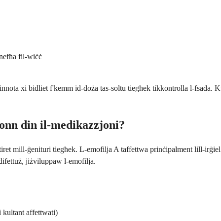
 nefħa fil-wiċċ
innota xi bidliet f'kemm id-doża tas-soltu tiegħek tikkontrolla l-fsada. K
żonn din il-medikazzjoni?
tiret mill-ġenituri tiegħek. L-emofilja A taffettwa prinċipalment lill-irġ
fettuż, jiżviluppaw l-emofilja.
kultant affettwati)