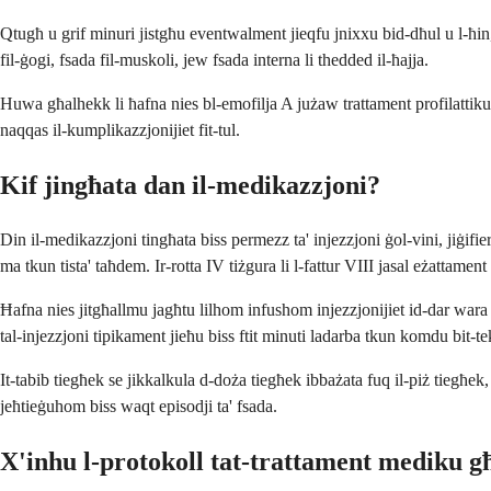
Qtugħ u grif minuri jistgħu eventwalment jieqfu jnixxu bid-dħul u l-ħin, 
fil-ġogi, fsada fil-muskoli, jew fsada interna li thedded il-ħajja.
Huwa għalhekk li ħafna nies bl-emofilja A jużaw trattament profilattiku,
naqqas il-kumplikazzjonijiet fit-tul.
Kif jingħata dan il-medikazzjoni?
Din il-medikazzjoni tingħata biss permezz ta' injezzjoni ġol-vini, jiġifi
ma tkun tista' taħdem. Ir-rotta IV tiżgura li l-fattur VIII jasal eżattament 
Ħafna nies jitgħallmu jagħtu lilhom infushom injezzjonijiet id-dar wara 
tal-injezzjoni tipikament jieħu biss ftit minuti ladarba tkun komdu bit-te
It-tabib tiegħek se jikkalkula d-doża tiegħek ibbażata fuq il-piż tiegħek, i
jeħtieġuhom biss waqt episodji ta' fsada.
X'inhu l-protokoll tat-trattament mediku g