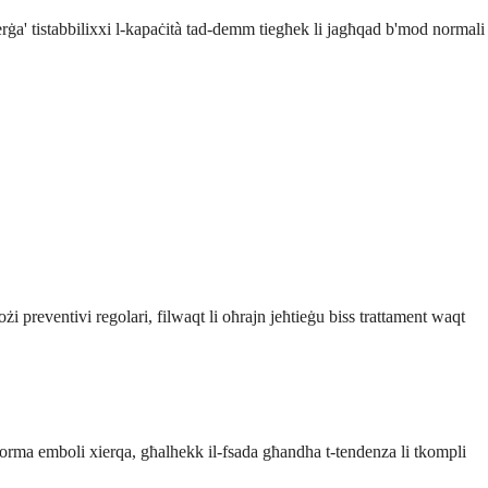
erġa' tistabbilixxi l-kapaċità tad-demm tiegħek li jagħqad b'mod normali
dożi preventivi regolari, filwaqt li oħrajn jeħtieġu biss trattament waqt
orma emboli xierqa, għalhekk il-fsada għandha t-tendenza li tkompli