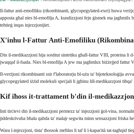
Il-fattur anti-emofiliku (rikombinanti, glycopegylated-exei) huwa verżjo
apposta għal nies bl-emofilja A, kundizzjoni fejn ġismek ma jagħmilx biż
teħtieġ inqas injezzjonijiet.
X'inhu l-Fattur Anti-Emofiliku (Rikombina
Din il-medikazzjoni hija sostitut sintetiku għall-fattur VIII, proteina l
jwaqqaf il-fsada. Nies bl-emofilja A jew ma jagħmlux biżżejjed fattur V
Il-verżjoni rikombinanti ssir f'laboratorju bl-użu ta' bijoteknoloġija
glycopegylated iżżid molekuli speċjali li jgħinu lill-medikazzjoni tibqa' 
Kif iħoss it-trattament b'din il-medikazzjon
Inti tirċievi din il-medikazzjoni permezz ta' injezzjoni ġol-vina, norm
jiddeskrivuha bħala qabda ta' malajr segwita minn sensazzjoni friska he
Wara l-injezzjoni, tista' tħossok meħlus li taf li l-kapaċità tat-tagħqid t