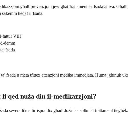
ikazzjoni għall-prevenzjoni jew għat-trattament ta' fsada attiva. Għall-prof
i sakemm tieqaf il-fsada.
l-fattur VIII
 tad-demm
ta' fsada
i ta' fsada u meta tfittex attenzjoni medika immedjata. Huma jgħinuk ukoll 
 li qed nuża din il-medikazzjoni?
da severa li ma tirrispondix għad-doża tas-soltu tat-trattament tiegħek. 