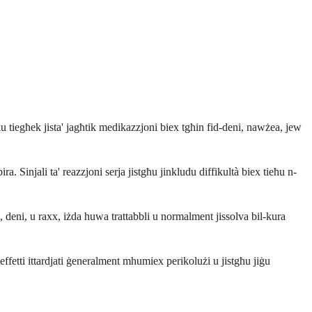
u tiegħek jista' jagħtik medikazzjoni biex tgħin fid-deni, nawżea, jew
ra. Sinjali ta' reazzjoni serja jistgħu jinkludu diffikultà biex tieħu n-
i, deni, u raxx, iżda huwa trattabbli u normalment jissolva bil-kura
ffetti ittardjati ġeneralment mhumiex perikolużi u jistgħu jiġu