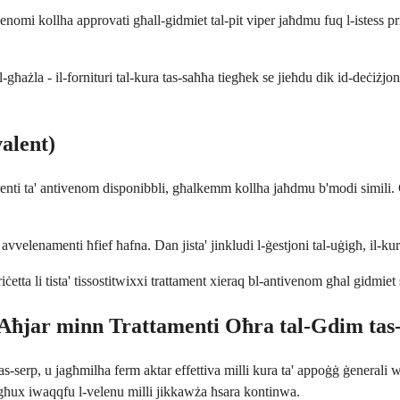
ntivenomi kollha approvati għall-gidmiet tal-pit viper jaħdmu fuq l-istess
ażla - il-fornituri tal-kura tas-saħħa tiegħek se jieħdu dik id-deċiżjon
valent)
ferenti ta' antivenom disponibbli, għalkemm kollha jaħdmu b'modi simili.
avvelenamenti ħfief ħafna. Dan jista' jinkludi l-ġestjoni tal-uġigħ, il-kur
a li tista' tissostitwixxi trattament xieraq bl-antivenom għal gidmiet sini
 Aħjar minn Trattamenti Oħra tal-Gdim tas
s-serp, u jagħmilha ferm aktar effettiva milli kura ta' appoġġ ġenerali 
stgħux iwaqqfu l-velenu milli jikkawża ħsara kontinwa.