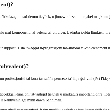
lent)?
 fiċ-ċirkolazzjoni tad-demm tiegħek, u jinnewtralizzahom qabel ma jkunu
ħlu mal-komponenti tal-velenu tal-pit viper. Ladarba jorbtu flimkien, il-
 suppost. Tista' twaqqaf il-progressjoni tas-sintomi tal-avvelenament u 
olyvalent)?
nn professjonisti tal-kura tas-saħħa permezz ta' linja ġol-vini (IV) f'ide
x tiċċekkja l-funzjoni tat-tagħqid tiegħek u markaturi importanti oħra. I
 li l-antivenin ġej minn dawn l-annimali.
-isptar għall-osservazzjoni. It-tim mediku tiegħek se jara kemm titjib fi