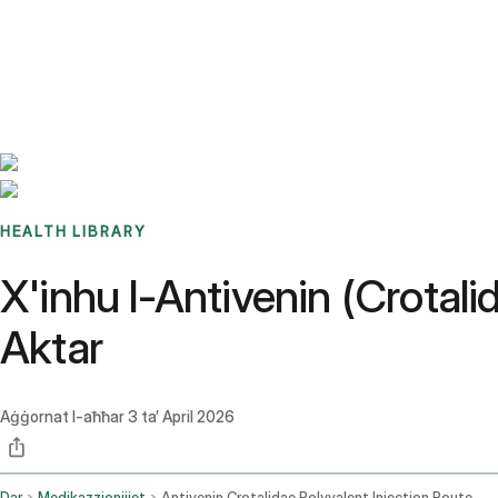
Benchmarks
Stories
FAQ
Sign up / Log in
HEALTH LIBRARY
X'inhu l-Antivenin (Crotali
Aktar
Aġġornat l-aħħar
3 ta’ April 2026
Dar
Medikazzjonijiet
Antivenin Crotalidae Polyvalent Injection Route