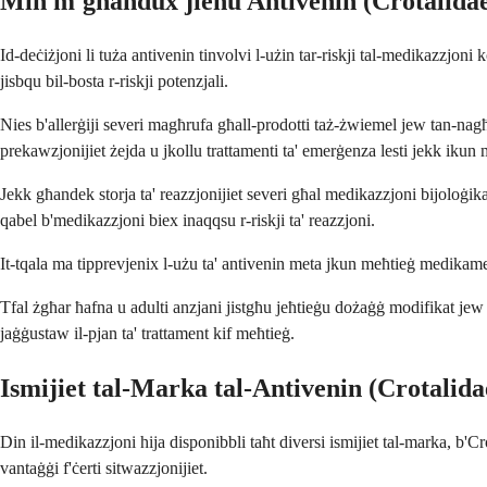
Min m'għandux jieħu Antivenin (Crotalidae
Id-deċiżjoni li tuża antivenin tinvolvi l-użin tar-riskji tal-medikazzjoni ko
jisbqu bil-bosta r-riskji potenzjali.
Nies b'allerġiji severi magħrufa għall-prodotti taż-żwiemel jew tan-nagħa
prekawzjonijiet żejda u jkollu trattamenti ta' emerġenza lesti jekk ikun 
Jekk għandek storja ta' reazzjonijiet severi għal medikazzjoni bijoloġi
qabel b'medikazzjoni biex inaqqsu r-riskji ta' reazzjoni.
It-tqala ma tipprevjenix l-użu ta' antivenin meta jkun meħtieġ medikamen
Tfal żgħar ħafna u adulti anzjani jistgħu jeħtieġu dożaġġ modifikat jew m
jaġġustaw il-pjan ta' trattament kif meħtieġ.
Ismijiet tal-Marka tal-Antivenin (Crotalida
Din il-medikazzjoni hija disponibbli taħt diversi ismijiet tal-marka, b'Cro
vantaġġi f'ċerti sitwazzjonijiet.