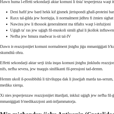
Hawn huma l-effetti sekondarji aktar komuni li tista' tesperjenza waqt it
Deni ħafif jew bard hekk kif ġismek jirrispondi għall-proteini ba
Raxx tal-ġilda jew ħorriqija, li normalment jidhru fi żmien sigħat
Nawżea jew li tħossok ġeneralment ma tiflaħx waqt l-infużjoni
Uġigħ ta' ras jew uġigħ fil-muskoli simili għal li jkollok influwen
Nefħa jew ħmura madwar is-sit tal-IV
Dawn ir-reazzjonijiet komuni normalment jistgħu jiġu mmaniġġjati b'kura
skumdità oħra.
Effetti sekondarji aktar serji iżda inqas komuni jistgħu jinkludu reazzjoni
nifs, nefħa severa, jew tnaqqis sinifikanti fil-pressjoni tad-demm.
Hemm ukoll il-possibbiltà li tiżviluppa dak li jissejjaħ marda tas-serum,
medika xierqa.
Xi nies jesperjenzaw reazzjonijiet ittardjati, inkluż uġigħ jew nefħa fi
mmaniġġjati b'medikazzjoni anti-infjammatorja.