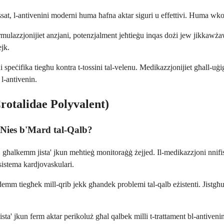
t, l-antivenini moderni huma ħafna aktar siguri u effettivi. Huma wkoll akt
ormulazzjonijiet anzjani, potenzjalment jeħtieġu inqas dożi jew jikkaw
ejk.
 speċifika tiegħu kontra t-tossini tal-velenu. Medikazzjonijiet għall-uġig
 l-antivenin.
rotalidae Polyvalent)
 Nies b'Mard tal-Qalb?
, għalkemm jista' jkun meħtieġ monitoraġġ żejjed. Il-medikazzjoni nnifisha
sistema kardjovaskulari.
ad-demm tiegħek mill-qrib jekk għandek problemi tal-qalb eżistenti. Jis
jista' jkun ferm aktar perikoluż għal qalbek milli t-trattament bl-antiven