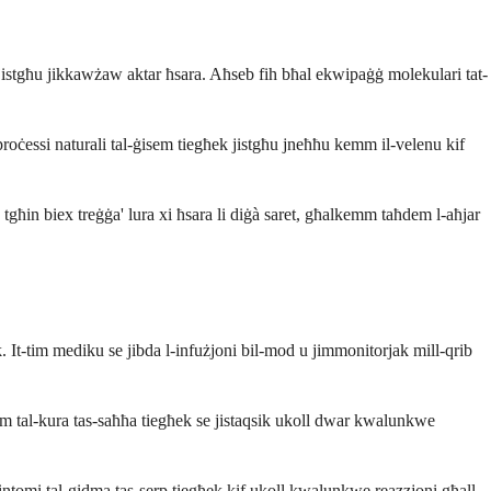
 jistgħu jikkawżaw aktar ħsara. Aħseb fih bħal ekwipaġġ molekulari tat-
proċessi naturali tal-ġisem tiegħek jistgħu jneħħu kemm il-velenu kif
tgħin biex treġġa' lura xi ħsara li diġà saret, għalkemm taħdem l-aħjar
jk. It-tim mediku se jibda l-infużjoni bil-mod u jimmonitorjak mill-qrib
t-tim tal-kura tas-saħħa tiegħek se jistaqsik ukoll dwar kwalunkwe
s-sintomi tal-gidma tas-serp tiegħek kif ukoll kwalunkwe reazzjoni għall-