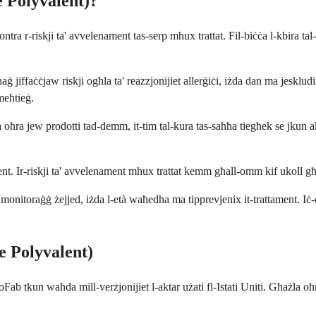
 Polyvalent)?
ntra r-riskji ta' avvelenament tas-serp mhux trattat. Fil-biċċa l-kbira tal-k
ġ jiffaċċjaw riskji ogħla ta' reazzjonijiet allerġiċi, iżda dan ma jesklud
meħtieġ.
ka oħra jew prodotti tad-demm, it-tim tal-kura tas-saħħa tiegħek se jkun
t. Ir-riskji ta' avvelenament mhux trattat kemm għall-omm kif ukoll għat-
onitoraġġ żejjed, iżda l-età waħedha ma tipprevjenix it-trattament. Iċ-ċav
e Polyvalent)
Fab tkun waħda mill-verżjonijiet l-aktar użati fl-Istati Uniti. Għażla oħra