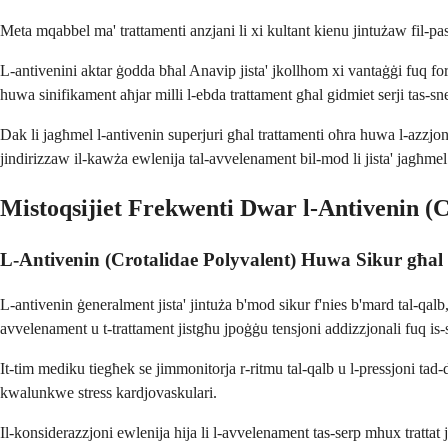
Meta mqabbel ma' trattamenti anzjani li xi kultant kienu jintużaw fil-passa
L-antivenini aktar ġodda bħal Anavip jista' jkollhom xi vantaġġi fuq f
huwa sinifikament aħjar milli l-ebda trattament għal gidmiet serji tas-sn
Dak li jagħmel l-antivenin superjuri għal trattamenti oħra huwa l-azzjoni
jindirizzaw il-kawża ewlenija tal-avvelenament bil-mod li jista' jagħmel
Mistoqsijiet Frekwenti Dwar l-Antivenin (C
L-Antivenin (Crotalidae Polyvalent) Huwa Sikur għal
L-antivenin ġeneralment jista' jintuża b'mod sikur f'nies b'mard tal-qalb
avvelenament u t-trattament jistgħu jpoġġu tensjoni addizzjonali fuq is-
It-tim mediku tiegħek se jimmonitorja r-ritmu tal-qalb u l-pressjoni t
kwalunkwe stress kardjovaskulari.
Il-konsiderazzjoni ewlenija hija li l-avvelenament tas-serp mhux trattat 