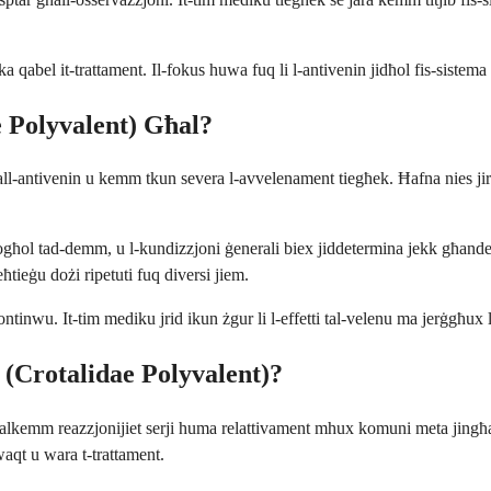
a qabel it-trattament. Il-fokus huwa fuq li l-antivenin jidħol fis-sistem
 Polyvalent) Għal?
ħall-antivenin u kemm tkun severa l-avvelenament tiegħek. Ħafna nies jirċ
xogħol tad-demm, u l-kundizzjoni ġenerali biex jiddetermina jekk għandekx
ħtieġu dożi ripetuti fuq diversi jiem.
kontinwu. It-tim mediku jrid ikun żgur li l-effetti tal-velenu ma jerġgħux 
 (Crotalidae Polyvalent)?
 għalkemm reazzjonijiet serji huma relattivament mhux komuni meta jingħa
aqt u wara t-trattament.