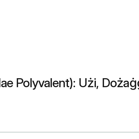
dae Polyvalent): Użi, Dożaġġ