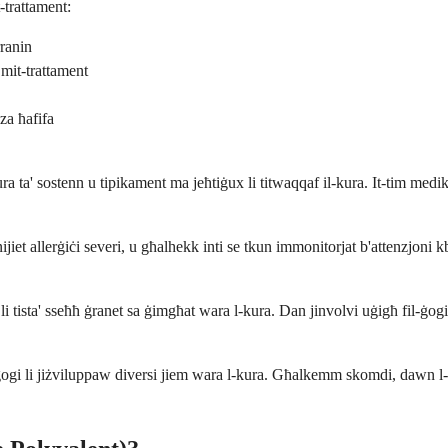
-trattament:
rranin
 mit-trattament
za ħafifa
 ta' sostenn u tipikament ma jeħtiġux li titwaqqaf il-kura. It-tim medik
jiet allerġiċi severi, u għalhekk inti se tkun immonitorjat b'attenzjoni kbi
 li tista' sseħħ ġranet sa ġimgħat wara l-kura. Dan jinvolvi uġigħ fil-ġog
l-ġogi li jiżviluppaw diversi jiem wara l-kura. Għalkemm skomdi, dawn l-e