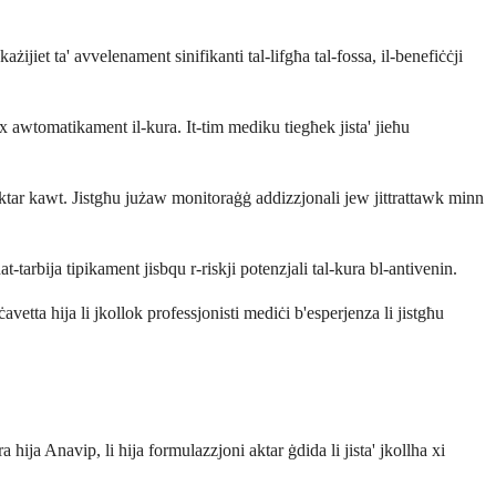
ażijiet ta' avvelenament sinifikanti tal-lifgħa tal-fossa, il-benefiċċji
ix awtomatikament il-kura. It-tim mediku tiegħek jista' jieħu
 aktar kawt. Jistgħu jużaw monitoraġġ addizzjonali jew jittrattawk minn
tarbija tipikament jisbqu r-riskji potenzjali tal-kura bl-antivenin.
etta hija li jkollok professjonisti mediċi b'esperjenza li jistgħu
 hija Anavip, li hija formulazzjoni aktar ġdida li jista' jkollha xi