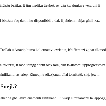
 prinċipju bażiku. It-tim mediku tiegħek se juża kwalunkwe verżjoni li
i bbażata fuq dak li hu disponibbli u dak li jaħdem l-aħjar għall-każ
 CroFab u Anavip huma l-alternattivi ewlenin, b'differenzi żgħar fil-mod
a tal-feriti, u monitoraġġ attent biex tara jekk is-sintomi jipprogressawx.
fikanti tas-sriep. Rimedji tradizzjonali bħal torniketti, silġ, jew li
-Snejk?
waħedha għal avvelenamenti sinifikanti. Filwaqt li trattamenti ta' appoġġ