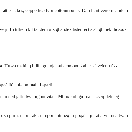
ħar-rattlesnakes, copperheads, u cottonmouths. Dan l-antivenom jaħdem
serji. Li tifhem kif taħdem u x'għandek tistenna tista' tgħinek tħossok
. Huwa maħluq billi jiġu injettati ammonti żgħar ta' velenu fiż-
eċifiċi tal-annimali. Il-parti
elenu qed jaffettwa organi vitali. Mhux kull gidma tas-serp teħtieġ
użu primarju u l-aktar importanti tiegħu jibqa' li jittratta vittmi attwali