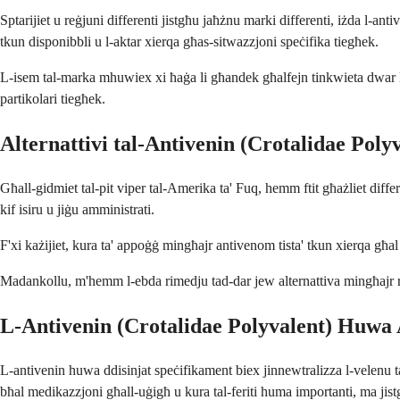
Sptarijiet u reġjuni differenti jistgħu jaħżnu marki differenti, iżda l-a
tkun disponibbli u l-aktar xierqa għas-sitwazzjoni speċifika tiegħek.
L-isem tal-marka mhuwiex xi ħaġa li għandek għalfejn tinkwieta dwar l-għ
partikolari tiegħek.
Alternattivi tal-Antivenin (Crotalidae Poly
Għall-gidmiet tal-pit viper tal-Amerika ta' Fuq, hemm ftit għażliet dif
kif isiru u jiġu amministrati.
F'xi każijiet, kura ta' appoġġ mingħajr antivenom tista' tkun xierqa għal 
Madankollu, m'hemm l-ebda rimedju tad-dar jew alternattiva mingħajr riċett
L-Antivenin (Crotalidae Polyvalent) Huwa
L-antivenin huwa ddisinjat speċifikament biex jinnewtralizza l-velenu ta
bħal medikazzjoni għall-uġigħ u kura tal-feriti huma importanti, ma ji