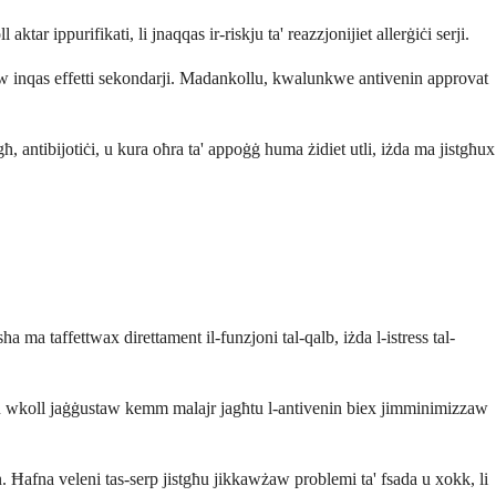
ar ippurifikati, li jnaqqas ir-riskju ta' reazzjonijiet allerġiċi serji.
żaw inqas effetti sekondarji. Madankollu, kwalunkwe antivenin approvat
ħ, antibijotiċi, u kura oħra ta' appoġġ huma żidiet utli, iżda ma jistgħux
 ma taffettwax direttament il-funzjoni tal-qalb, iżda l-istress tal-
tgħu wkoll jaġġustaw kemm malajr jagħtu l-antivenin biex jimminimizzaw
in. Ħafna veleni tas-serp jistgħu jikkawżaw problemi ta' fsada u xokk, li