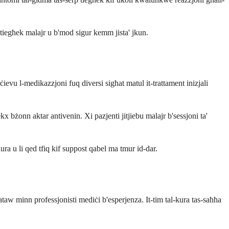
a tiegħek malajr u b'mod sigur kemm jista' jkun.
ievu l-medikazzjoni fuq diversi sigħat matul it-trattament inizjali
 bżonn aktar antivenin. Xi pazjenti jitjiebu malajr b'sessjoni ta'
lura u li qed tfiq kif suppost qabel ma tmur id-dar.
taw minn professjonisti mediċi b'esperjenza. It-tim tal-kura tas-saħħa