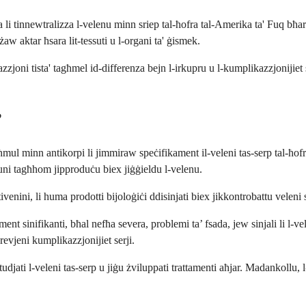
a li tinnewtralizza l-velenu minn sriep tal-ħofra tal-Amerika ta' Fuq b
żaw aktar ħsara lit-tessuti u l-organi ta' ġismek.
zjoni tista' tagħmel id-differenza bejn l-irkupru u l-kumplikazzjonijiet 
?
l minn antikorpi li jimmiraw speċifikament il-veleni tas-serp tal-ħofra
uni tagħhom jipproduċu biex jiġġieldu l-velenu.
nini, li huma prodotti bijoloġiċi ddisinjati biex jikkontrobattu veleni sp
ent sinifikanti, bħal nefħa severa, problemi ta’ fsada, jew sinjali li l-v
revjeni kumplikazzjonijiet serji.
udjati l-veleni tas-serp u jiġu żviluppati trattamenti aħjar. Madankollu, l-