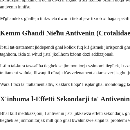
antivenin innifsu.
M'għandekx għalfejn tinkwieta dwar li tiekol jew tixrob xi ħaġa speċifik
Kemm Għandi Nieħu Antivenin (Crotalidae
It-tul tat-trattament jiddependi għal kollox fuq kif ġismek jirrispondi g
tagħhom, iżda xi wħud jista' jkollhom bżonn dożi addizzjonali.
It-tim tal-kura tas-saħħa tiegħek se jimmonitorja s-sintomi tiegħek, ix-
trattament waħda, filwaqt li oħrajn b'avvelenament aktar sever jistgħu je
Wara l-fażi ta' trattament attiv, x'aktarx tibqa' l-isptar għal monitoraġġ 
X'inhuma l-Effetti Sekondarji ta' Antivenin
Bħal kull medikazzjoni, l-antivenin jista' jikkawża effetti sekondarji,
tiegħek se jimmonitorjak mill-qrib għal kwalunkwe sinjal ta' problemi w