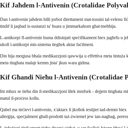
Kif Jaħdem l-Antivenin (Crotalidae Polyva
Dan l-antivenin jaħdem billi jorbot direttament mat-tossini tal-velenu
tindif li jaqbad is-sustanzi ta' ħsara u jimmarkahom għat-tneħħija.
L-antikorpi fl-antivenin huma ddisinjati speċifikament biex jagħrfu u je
ukoll l-antikorpi mis-sistema tiegħek aktar faċilment.
Din hija meqjusa bħala medikazzjoni qawwija u effettiva meta tintuża kif
meta tingħata malajr kemm jista' jkun wara gidma.
Kif Għandi Nieħu l-Antivenin (Crotalidae P
Int mhux se tieħu din il-medikazzjoni lilek innifsek - dejjem tingħata mi
matul il-proċess kollu.
Qabel ma tirċievi l-antivenin, x'aktarx li jkollok testijiet tad-demm bie
allerġija, speċjalment għall-prodotti taż-żwiemel jew tan-nagħaġ, peress
L-infużjoni tipikament tieħu diversi sigħat, u ser ikollok bżonn tibqa' l