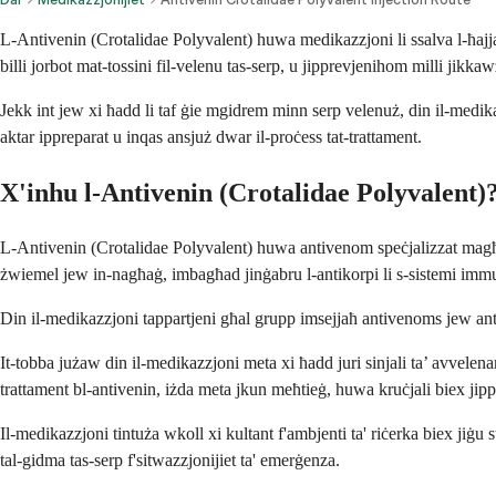
L-Antivenin (Crotalidae Polyvalent) huwa medikazzjoni li ssalva l-ħajj
billi jorbot mat-tossini fil-velenu tas-serp, u jipprevjenihom milli jikkaw
Jekk int jew xi ħadd li taf ġie mgidrem minn serp velenuż, din il-medikaz
aktar ippreparat u inqas ansjuż dwar il-proċess tat-trattament.
X'inhu l-Antivenin (Crotalidae Polyvalent)
L-Antivenin (Crotalidae Polyvalent) huwa antivenom speċjalizzat magħmu
żwiemel jew in-nagħaġ, imbagħad jinġabru l-antikorpi li s-sistemi imm
Din il-medikazzjoni tappartjeni għal grupp imsejjaħ antivenoms jew antive
It-tobba jużaw din il-medikazzjoni meta xi ħadd juri sinjali ta’ avvelenam
trattament bl-antivenin, iżda meta jkun meħtieġ, huwa kruċjali biex jipp
Il-medikazzjoni tintuża wkoll xi kultant f'ambjenti ta' riċerka biex jiġu st
tal-gidma tas-serp f'sitwazzjonijiet ta' emerġenza.