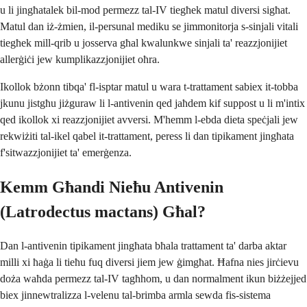
u li jingħatalek bil-mod permezz tal-IV tiegħek matul diversi sigħat.
Matul dan iż-żmien, il-persunal mediku se jimmonitorja s-sinjali vitali
tiegħek mill-qrib u josserva għal kwalunkwe sinjali ta' reazzjonijiet
allerġiċi jew kumplikazzjonijiet oħra.
Ikollok bżonn tibqa' fl-isptar matul u wara t-trattament sabiex it-tobba
jkunu jistgħu jiżguraw li l-antivenin qed jaħdem kif suppost u li m'intix
qed ikollok xi reazzjonijiet avversi. M'hemm l-ebda dieta speċjali jew
rekwiżiti tal-ikel qabel it-trattament, peress li dan tipikament jingħata
f'sitwazzjonijiet ta' emerġenza.
Kemm Għandi Nieħu Antivenin
(Latrodectus mactans) Għal?
Dan l-antivenin tipikament jingħata bħala trattament ta' darba aktar
milli xi ħaġa li tieħu fuq diversi jiem jew ġimgħat. Ħafna nies jirċievu
doża waħda permezz tal-IV tagħhom, u dan normalment ikun biżżejjed
biex jinnewtralizza l-velenu tal-brimba armla sewda fis-sistema