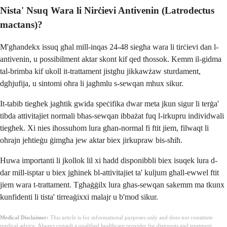
Nista' Nsuq Wara li Nirċievi Antivenin (Latrodectus
mactans)?
M'għandekx issuq għal mill-inqas 24-48 siegħa wara li tirċievi dan l-
antivenin, u possibilment aktar skont kif qed tħossok. Kemm il-gidma
tal-brimba kif ukoll it-trattament jistgħu jikkawżaw sturdament,
dgħjufija, u sintomi oħra li jagħmlu s-sewqan mhux sikur.
It-tabib tiegħek jagħtik gwida speċifika dwar meta jkun sigur li terġa'
tibda attivitajiet normali bħas-sewqan ibbażat fuq l-irkupru individwali
tiegħek. Xi nies iħossuhom lura għan-normal fi ftit jiem, filwaqt li
oħrajn jeħtieġu ġimgħa jew aktar biex jirkupraw bis-sħiħ.
Huwa importanti li jkollok lil xi ħadd disponibbli biex isuqek lura d-
dar mill-isptar u biex jgħinek bl-attivitajiet ta' kuljum għall-ewwel ftit
jiem wara t-trattament. Tgħaġġilx lura għas-sewqan sakemm ma tkunx
kunfidenti li tista' tirreaġixxi malajr u b'mod sikur.
Medical Disclaimer:
This article is for informational purposes only and does not constitute
medical advice. Always consult a qualified healthcare provider for diagnosis and treatment