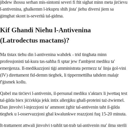
jibdew iħossu serħan mis-sintomi severi fi ftit sigħat minn meta jirċievu
l-antivenina, għalkemm l-irkupru sħiħ jista' jieħu diversi jiem sa
ġimgħat skont is-severità tal-gidma.
Kif Għandi Nieħu l-Antivenina
(Latrodectus mactans)?
Ma tistax tieħu din l-antivenina waħdek - trid tingħata minn
professjonisti tal-kura tas-saħħa fi sptar jew f'ambjent mediku ta'
emerġenza. Il-medikazzjoni tiġi amministrata permezz ta' linja ġol-vini
(IV) direttament fid-demm tiegħek, li tippermettilha taħdem malajr
f'ġismek kollu.
Qabel ma tirċievi l-antivenin, il-persunal mediku x'aktarx li jwettaq test
tal-ġilda biex jiċċekkja jekk intix allerġiku għall-proteini taż-żwiemel.
Dan jinvolvi l-injezzjoni ta' ammont żgħir tal-antivenin taħt il-ġilda
tiegħek u l-osservazzjoni għal kwalunkwe reazzjoni fuq 15-20 minuta.
It-trattament attwali jinvolvi t-taħlit tat-trab tal-antivenin ma' ilma sterili