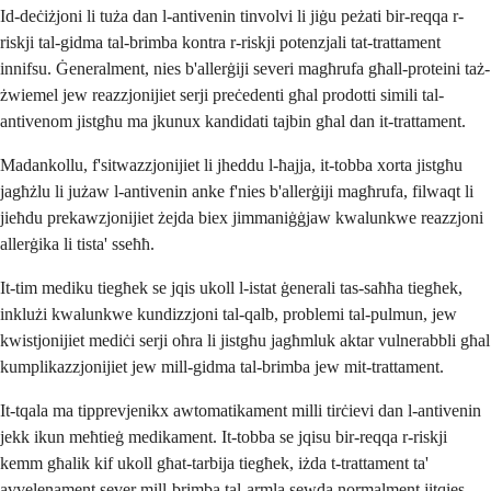
Id-deċiżjoni li tuża dan l-antivenin tinvolvi li jiġu peżati bir-reqqa r-
riskji tal-gidma tal-brimba kontra r-riskji potenzjali tat-trattament
innifsu. Ġeneralment, nies b'allerġiji severi magħrufa għall-proteini taż-
żwiemel jew reazzjonijiet serji preċedenti għal prodotti simili tal-
antivenom jistgħu ma jkunux kandidati tajbin għal dan it-trattament.
Madankollu, f'sitwazzjonijiet li jheddu l-ħajja, it-tobba xorta jistgħu
jagħżlu li jużaw l-antivenin anke f'nies b'allerġiji magħrufa, filwaqt li
jieħdu prekawzjonijiet żejda biex jimmaniġġjaw kwalunkwe reazzjoni
allerġika li tista' sseħħ.
It-tim mediku tiegħek se jqis ukoll l-istat ġenerali tas-saħħa tiegħek,
inklużi kwalunkwe kundizzjoni tal-qalb, problemi tal-pulmun, jew
kwistjonijiet mediċi serji oħra li jistgħu jagħmluk aktar vulnerabbli għal
kumplikazzjonijiet jew mill-gidma tal-brimba jew mit-trattament.
It-tqala ma tipprevjenikx awtomatikament milli tirċievi dan l-antivenin
jekk ikun meħtieġ medikament. It-tobba se jqisu bir-reqqa r-riskji
kemm għalik kif ukoll għat-tarbija tiegħek, iżda t-trattament ta'
avvelenament sever mill-brimba tal-armla sewda normalment jitqies