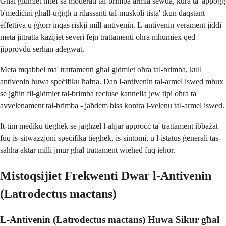
Għal gidmiet ħfief sa moderati tal-brimba armla sewda, kura ta' appoġġ
b'mediċini għall-uġigħ u rilassanti tal-muskoli tista' tkun daqstant
effettiva u ġġorr inqas riskji mill-antivenin. L-antivenin verament jiddi
meta jittratta każijiet severi fejn trattamenti oħra mhumiex qed
jipprovdu serħan adegwat.
Meta mqabbel ma' trattamenti għal gidmiet oħra tal-brimba, kull
antivenin huwa speċifiku ħafna. Dan l-antivenin tal-armel iswed mhux
se jgħin fil-gidmiet tal-brimba recluse kannella jew tipi oħra ta'
avvelenament tal-brimba - jaħdem biss kontra l-velenu tal-armel iswed.
It-tim mediku tiegħek se jagħżel l-aħjar approċċ ta' trattament ibbażat
fuq is-sitwazzjoni speċifika tiegħek, is-sintomi, u l-istatus ġenerali tas-
saħħa aktar milli jmur għal trattament wieħed fuq ieħor.
Mistoqsijiet Frekwenti Dwar l-Antivenin
(Latrodectus mactans)
L-Antivenin (Latrodectus mactans) Huwa Sikur għal