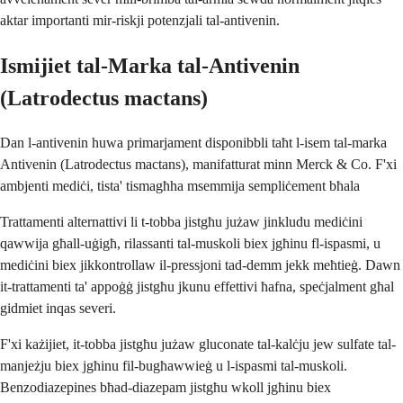
aktar importanti mir-riskji potenzjali tal-antivenin.
Ismijiet tal-Marka tal-Antivenin
(Latrodectus mactans)
Dan l-antivenin huwa primarjament disponibbli taħt l-isem tal-marka
Antivenin (Latrodectus mactans), manifatturat minn Merck & Co. F'xi
ambjenti mediċi, tista' tismagħha msemmija sempliċement bħala
Trattamenti alternattivi li t-tobba jistgħu jużaw jinkludu mediċini
qawwija għall-uġigħ, rilassanti tal-muskoli biex jgħinu fl-ispasmi, u
mediċini biex jikkontrollaw il-pressjoni tad-demm jekk meħtieġ. Dawn
it-trattamenti ta' appoġġ jistgħu jkunu effettivi ħafna, speċjalment għal
gidmiet inqas severi.
F'xi każijiet, it-tobba jistgħu jużaw gluconate tal-kalċju jew sulfate tal-
manjeżju biex jgħinu fil-bugħawwieġ u l-ispasmi tal-muskoli.
Benzodiazepines bħad-diazepam jistgħu wkoll jgħinu biex