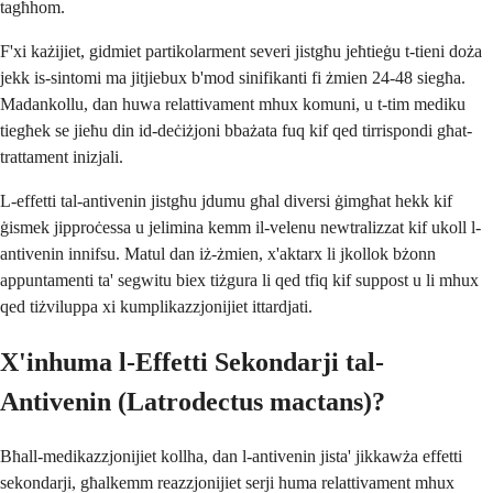
tagħhom.
F'xi każijiet, gidmiet partikolarment severi jistgħu jeħtieġu t-tieni doża
jekk is-sintomi ma jitjiebux b'mod sinifikanti fi żmien 24-48 siegħa.
Madankollu, dan huwa relattivament mhux komuni, u t-tim mediku
tiegħek se jieħu din id-deċiżjoni bbażata fuq kif qed tirrispondi għat-
trattament inizjali.
L-effetti tal-antivenin jistgħu jdumu għal diversi ġimgħat hekk kif
ġismek jipproċessa u jelimina kemm il-velenu newtralizzat kif ukoll l-
antivenin innifsu. Matul dan iż-żmien, x'aktarx li jkollok bżonn
appuntamenti ta' segwitu biex tiżgura li qed tfiq kif suppost u li mhux
qed tiżviluppa xi kumplikazzjonijiet ittardjati.
X'inhuma l-Effetti Sekondarji tal-
Antivenin (Latrodectus mactans)?
Bħall-medikazzjonijiet kollha, dan l-antivenin jista' jikkawża effetti
sekondarji, għalkemm reazzjonijiet serji huma relattivament mhux