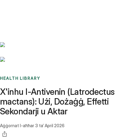
Benchmarks
Stories
FAQ
Sign up / Log in
HEALTH LIBRARY
X'inhu l-Antivenin (Latrodectus
mactans): Użi, Dożaġġ, Effetti
Sekondarji u Aktar
Aġġornat l-aħħar
3 ta’ April 2026