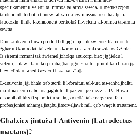
speċifikament il-velenu tal-brimba tal-armla sewda. Il-medikazzjoni
taħdem billi torbot u tinnewtralizza n-newrotossina msejħa alpha-
latrotoxin, li hija l-komponent perikoluż fil-velenu tal-brimba tal-armla
sewda.
Dan l-antivenin huwa prodott billi jiġu injettati żwiemel b'ammonti
żgħar u kkontrollati ta' velenu tal-brimba tal-armla sewda maż-żmien.
Is-sistemi immuni taż-żwiemel joħolqu antikorpi biex jiġġieldu l-
velenu, u dawn l-antikorpi mbagħad jiġu estratti u ppurifikati bir-reqqa
biex joħolqu l-medikazzjoni li ssalva l-ħajja.
L-antivenin jiġi bħala trab sterili li l-fornituri tal-kura tas-saħħa jħalltu
ma' ilma sterili qabel ma jagħtuh lill-pazjenti permezz ta' IV. Huwa
disponibbli biss fi sptarijiet u settings mediċi ta' emerġenza, fejn
professjonisti mħarrġa jistgħu jissorveljawk mill-qrib waqt it-trattament.
Għalxiex jintuża l-Antivenin (Latrodectus
mactans)?