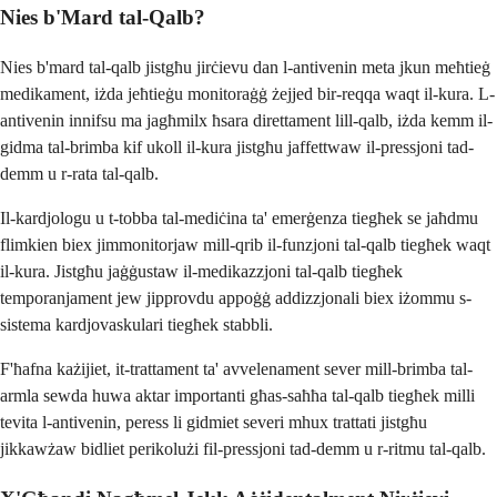
Nies b'Mard tal-Qalb?
Nies b'mard tal-qalb jistgħu jirċievu dan l-antivenin meta jkun meħtieġ
medikament, iżda jeħtieġu monitoraġġ żejjed bir-reqqa waqt il-kura. L-
antivenin innifsu ma jagħmilx ħsara direttament lill-qalb, iżda kemm il-
gidma tal-brimba kif ukoll il-kura jistgħu jaffettwaw il-pressjoni tad-
demm u r-rata tal-qalb.
Il-kardjologu u t-tobba tal-mediċina ta' emerġenza tiegħek se jaħdmu
flimkien biex jimmonitorjaw mill-qrib il-funzjoni tal-qalb tiegħek waqt
il-kura. Jistgħu jaġġustaw il-medikazzjoni tal-qalb tiegħek
temporanjament jew jipprovdu appoġġ addizzjonali biex iżommu s-
sistema kardjovaskulari tiegħek stabbli.
F'ħafna każijiet, it-trattament ta' avvelenament sever mill-brimba tal-
armla sewda huwa aktar importanti għas-saħħa tal-qalb tiegħek milli
tevita l-antivenin, peress li gidmiet severi mhux trattati jistgħu
jikkawżaw bidliet perikolużi fil-pressjoni tad-demm u r-ritmu tal-qalb.