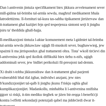
Dan l-antivenin jintuża speċifikament biex jikkura avvelenament sever
mill-gidma tal-brimba tal-armla sewda, magħruf medikament bħala
latrodettiżmu. Il-fornituri tal-kura tas-saħħa tipikament jirriżervaw dan
it-trattament għal każijiet fejn qed tesperjenza sintomi serji li jistgħu
jsiru ta' theddida għall-ħajja.
Il-medikazzjoni tintuża l-aktar komunement meta l-gidmiet tal-brimba
tal-armla sewda jikkawżaw uġigħ fil-muskoli sever, bugħawwieġ, jew
spażmi li ma jirrispondux għal trattamenti oħra. Tista' wkoll tirċievi din
l-antivenina jekk qed ikollok diffikultà biex tieħu n-nifs, uġigħ
addominali sever, jew bidliet perikolużi fil-pressjoni tad-demm.
Xi drabi t-tobba jikkunsidraw dan it-trattament għal pazjenti
vulnerabbli bħal tfal żgħar, individwi anzjani, jew nies
b'kundizzjonijiet tal-qalb li jistgħu jkunu f'riskju ogħla għal
kumplikazzjonijiet. Madankollu, minħabba li l-antivenina nnifisha
ġġorr xi riskji, it-tim mediku tiegħek se jiżen bir-reqqa l-benefiċċji
kontra l-effetti sekondarji potenzjali qabel ma jiddeċiedi dwar it-
trattament.