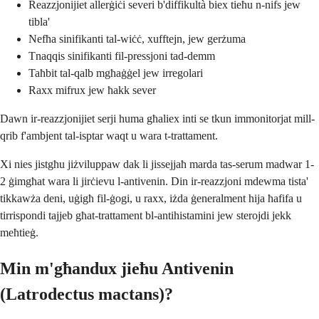
Reazzjonijiet allerġiċi severi b'diffikultà biex tieħu n-nifs jew
tibla'
Nefħa sinifikanti tal-wiċċ, xufftejn, jew gerżuma
Tnaqqis sinifikanti fil-pressjoni tad-demm
Taħbit tal-qalb mgħaġġel jew irregolari
Raxx mifrux jew ħakk sever
Dawn ir-reazzjonijiet serji huma għaliex inti se tkun immonitorjat mill-
qrib f'ambjent tal-isptar waqt u wara t-trattament.
Xi nies jistgħu jiżviluppaw dak li jissejjaħ marda tas-serum madwar 1-
2 ġimgħat wara li jirċievu l-antivenin. Din ir-reazzjoni mdewma tista'
tikkawża deni, uġigħ fil-ġogi, u raxx, iżda ġeneralment hija ħafifa u
tirrispondi tajjeb għat-trattament bl-antihistamini jew sterojdi jekk
meħtieġ.
Min m'għandux jieħu Antivenin
(Latrodectus mactans)?