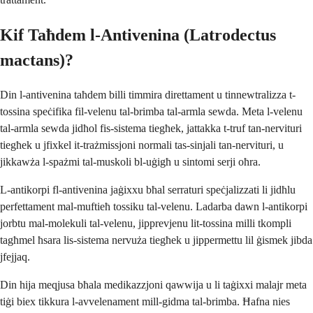
Kif Taħdem l-Antivenina (Latrodectus
mactans)?
Din l-antivenina taħdem billi timmira direttament u tinnewtralizza t-
tossina speċifika fil-velenu tal-brimba tal-armla sewda. Meta l-velenu
tal-armla sewda jidħol fis-sistema tiegħek, jattakka t-truf tan-nervituri
tiegħek u jfixkel it-trażmissjoni normali tas-sinjali tan-nervituri, u
jikkawża l-spażmi tal-muskoli bl-uġigħ u sintomi serji oħra.
L-antikorpi fl-antivenina jaġixxu bħal serraturi speċjalizzati li jidħlu
perfettament mal-muftieħ tossiku tal-velenu. Ladarba dawn l-antikorpi
jorbtu mal-molekuli tal-velenu, jipprevjenu lit-tossina milli tkompli
tagħmel ħsara lis-sistema nervuża tiegħek u jippermettu lil ġismek jibda
jfejjaq.
Din hija meqjusa bħala medikazzjoni qawwija u li taġixxi malajr meta
tiġi biex tikkura l-avvelenament mill-gidma tal-brimba. Ħafna nies