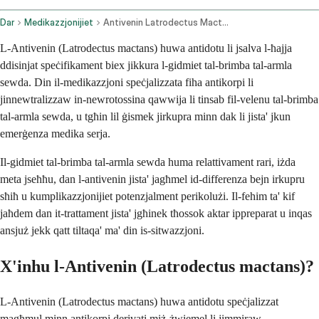
Dar
Medikazzjonijiet
Antivenin Latrodectus Mactans Injection Route
L-Antivenin (Latrodectus mactans) huwa antidotu li jsalva l-ħajja
ddisinjat speċifikament biex jikkura l-gidmiet tal-brimba tal-armla
sewda. Din il-medikazzjoni speċjalizzata fiha antikorpi li
jinnewtralizzaw in-newrotossina qawwija li tinsab fil-velenu tal-brimba
tal-armla sewda, u tgħin lil ġismek jirkupra minn dak li jista' jkun
emerġenza medika serja.
Il-gidmiet tal-brimba tal-armla sewda huma relattivament rari, iżda
meta jseħħu, dan l-antivenin jista' jagħmel id-differenza bejn irkupru
sħiħ u kumplikazzjonijiet potenzjalment perikolużi. Il-fehim ta' kif
jaħdem dan it-trattament jista' jgħinek tħossok aktar ippreparat u inqas
ansjuż jekk qatt tiltaqa' ma' din is-sitwazzjoni.
X'inhu l-Antivenin (Latrodectus mactans)?
L-Antivenin (Latrodectus mactans) huwa antidotu speċjalizzat
magħmul minn antikorpi derivati ​​miż-żwiemel li jimmiraw