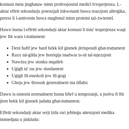
komuni meta jingħataw minn professjonisti mediċi b'esperjenza. L-
aktar effett sekondarju potenzjali inkwetanti huwa reazzjoni allerġika,
peress li l-antivenin huwa magħmul minn proteini taż-żwiemel.
Hawn huma l-effetti sekondarji aktar komuni li tista' tesperjenza waqt
jew ftit wara t-trattament:
Deni ħafif jew bard hekk kif ġismek jirrispondi għat-trattament
Raxx tal-ġilda jew ħorriqija madwar is-sit tal-injezzjoni
Nawżea jew stonku mqalleb
Uġigħ ta' ras jew sturdament
Uġigħ fil-muskoli jew fil-ġogi
Għeja jew tħossok ġeneralment ma tiflaħx
Dawn is-sintomi normalment huma ħfief u temporanji, u jsolvu fi ftit
jiem hekk kif ġismek jadatta għat-trattament.
Effetti sekondarji aktar serji iżda rari jeħtieġu attenzjoni medika
immedjata u jinkludu: