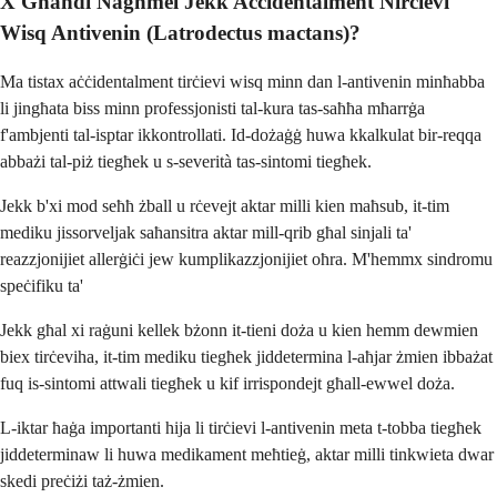
X'Għandi Nagħmel Jekk Aċċidentalment Nirċievi
Wisq Antivenin (Latrodectus mactans)?
Ma tistax aċċidentalment tirċievi wisq minn dan l-antivenin minħabba
li jingħata biss minn professjonisti tal-kura tas-saħħa mħarrġa
f'ambjenti tal-isptar ikkontrollati. Id-dożaġġ huwa kkalkulat bir-reqqa
abbażi tal-piż tiegħek u s-severità tas-sintomi tiegħek.
Jekk b'xi mod seħħ żball u rċevejt aktar milli kien maħsub, it-tim
mediku jissorveljak saħansitra aktar mill-qrib għal sinjali ta'
reazzjonijiet allerġiċi jew kumplikazzjonijiet oħra. M'hemmx sindromu
speċifiku ta'
Jekk għal xi raġuni kellek bżonn it-tieni doża u kien hemm dewmien
biex tirċeviha, it-tim mediku tiegħek jiddetermina l-aħjar żmien ibbażat
fuq is-sintomi attwali tiegħek u kif irrispondejt għall-ewwel doża.
L-iktar ħaġa importanti hija li tirċievi l-antivenin meta t-tobba tiegħek
jiddeterminaw li huwa medikament meħtieġ, aktar milli tinkwieta dwar
skedi preċiżi taż-żmien.