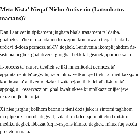
Meta Nista' Nieqaf Nieħu Antivenin (Latrodectus
mactans)?
Dan l-antivenin tipikament jingħata bħala trattament ta' darba,
għalhekk m'hemm l-ebda medikazzjoni kontinwa li tieqaf. Ladarba
tirċievi d-doża permezz tal-IV tiegħek, l-antivenin ikompli jaħdem fis-
sistema tiegħek għal diversi ġimgħat hekk kif ġismek jipproċessaha.
Il-proċess ta' rkupru tiegħek se jiġi mmonitorjat permezz ta'
appuntamenti ta' segwitu, iżda mhux se tkun qed tieħu xi medikazzjoni
kontinwa ta' antivenin id-dar. L-attenzjoni tinbidel għall-kura ta'
appoġġ u l-osservazzjoni għal kwalunkwe kumplikazzjonijiet jew
reazzjonijiet ittardjati.
Xi nies jistgħu jkollhom bżonn it-tieni doża jekk is-sintomi tagħhom
ma jitjiebux b'mod adegwat, iżda din id-deċiżjoni tittieħed mit-tim
mediku tiegħek ibbażat fuq ir-rispons kliniku tiegħek, mhux fuq skeda
predeterminata.