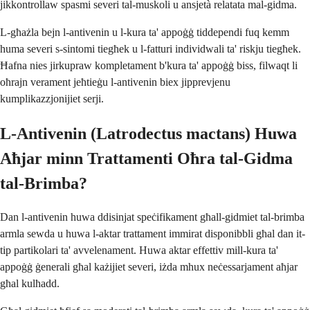
jikkontrollaw spasmi severi tal-muskoli u ansjetà relatata mal-gidma.
L-għażla bejn l-antivenin u l-kura ta' appoġġ tiddependi fuq kemm
huma severi s-sintomi tiegħek u l-fatturi individwali ta' riskju tiegħek.
Ħafna nies jirkupraw kompletament b'kura ta' appoġġ biss, filwaqt li
oħrajn verament jeħtieġu l-antivenin biex jipprevjenu
kumplikazzjonijiet serji.
L-Antivenin (Latrodectus mactans) Huwa
Aħjar minn Trattamenti Oħra tal-Gidma
tal-Brimba?
Dan l-antivenin huwa ddisinjat speċifikament għall-gidmiet tal-brimba
armla sewda u huwa l-aktar trattament immirat disponibbli għal dan it-
tip partikolari ta' avvelenament. Huwa aktar effettiv mill-kura ta'
appoġġ ġenerali għal każijiet severi, iżda mhux neċessarjament aħjar
għal kulħadd.