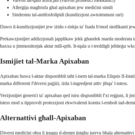
Valvoli tal-qalb artifiċjali (valvoli prostetiċi mekkaniċi)
Allerġija magħrufa għal apixaban jew mediċini simili
Sindromu tal-antifosfolipidi (kundizzjoni awtoimmuni rari)
Dawn il-kundizzjonijiet jew iżidu r-riskju ta' fsada b'mod sinifikanti je
Prekawzjonijiet addizzjonali japplikaw jekk għandek marda moderata tal-
baxxa u jimmonitorjak aktar mill-qrib. It-tqala u t-treddigħ jeħtieġu wkol
Ismijiet tal-Marka Apixaban
Apixaban huwa l-aktar disponibbli taħt l-isem tal-marka Eliquis fl-Istati 
marka differenti f'diversi pajjiżi, iżda l-ingredjent attiv jibqa' l-istess.
Verżjonijiet ġeneriċi ta' apixaban qed isiru disponibbli f'xi reġjuni, li
istess mod u tipprovdi protezzjoni ekwivalenti kontra l-emboli tad-dem
Alternattivi għall-Apixaban
Diversi mediċini oħra li jraqqu d-demm jistgħu jservu bħala alternattivi g