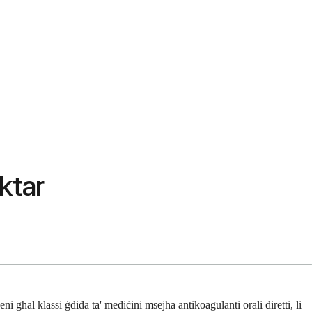
ktar
għal klassi ġdida ta' mediċini msejħa antikoagulanti orali diretti, li