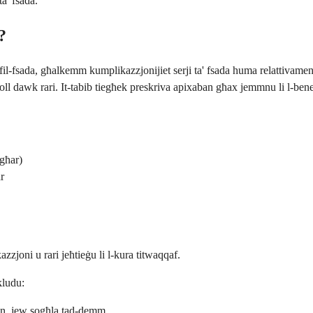
ta' fsada.
?
fil-fsada, għalkemm kumplikazzjonijiet serji ta' fsada huma relattivamen
ll dawk rari. It-tabib tiegħek preskriva apixaban għax jemmnu li l-benef
żgħar)
r
zzjoni u rari jeħtieġu li l-kura titwaqqaf.
kludu:
tran, jew sogħla tad-demm