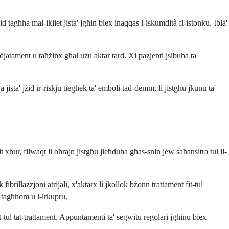
 tagħha mal-ikliet jista' jgħin biex inaqqas l-iskumdità fl-istonku. Ibla'
edjatament u taħżinx għal użu aktar tard. Xi pazjenti jsibuha ta'
ista' jżid ir-riskju tiegħek ta' emboli tad-demm, li jistgħu jkunu ta'
t xhur, filwaqt li oħrajn jistgħu jieħduha għas-snin jew saħansitra tul il-
rillazzjoni atrijali, x'aktarx li jkollok bżonn trattament fit-tul
i tagħhom u l-irkupru.
 t-tul tat-trattament. Appuntamenti ta' segwitu regolari jgħinu biex