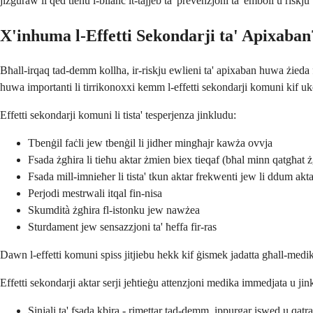
jiżguraw li qed tieħu l-bilanċ it-tajjeb ta' prevenzjoni ta' emboli u riskju 
X'inhuma l-Effetti Sekondarji ta' Apixaban
Bħall-irqaq tad-demm kollha, ir-riskju ewlieni ta' apixaban huwa żieda 
huwa importanti li tirrikonoxxi kemm l-effetti sekondarji komuni kif uko
Effetti sekondarji komuni li tista' tesperjenza jinkludu:
Tbenġil faċli jew tbenġil li jidher mingħajr kawża ovvja
Fsada żgħira li tieħu aktar żmien biex tieqaf (bħal minn qatgħat 
Fsada mill-imnieħer li tista' tkun aktar frekwenti jew li ddum akta
Perjodi mestrwali itqal fin-nisa
Skumdità żgħira fl-istonku jew nawżea
Sturdament jew sensazzjoni ta' ħeffa fir-ras
Dawn l-effetti komuni spiss jitjiebu hekk kif ġismek jadatta għall-medika
Effetti sekondarji aktar serji jeħtieġu attenzjoni medika immedjata u jin
Sinjali ta' fsada kbira - rimettar tad-demm, ippurgar iswed u qa