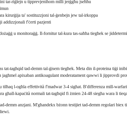
ni tar-riġlejn u tipprevjenihom milli jerġgħu jseħħu
ulmun
ara kirurġija ta' sostituzzjoni tal-ġenbejn jew tal-irkoppa
i addizzjonali f'ċerti pazjenti
dożaġġ u monitoraġġ. Il-fornitur tal-kura tas-saħħa tiegħek se jiddetermi
ss tat-tagħqid tad-demm tal-ġisem tiegħek. Meta din il-proteina tiġi ini
Dan jagħmel apixaban antikoagulant moderatament qawwi li jipprovdi prot
ilħaq l-ogħla effettività f'madwar 3-4 sigħat. B'differenza mill-warfarin,
ra għall-kapaċità normali tat-tagħqid fi żmien 24-48 siegħa wara li tieq
 tad-demm anzjani. M'għandekx bżonn testijiet tad-demm regolari biex t
liewi.