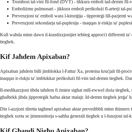
Trombosi tal-vini fil-fond (DVT) - tikkura emboli tad-demm fil-vi
Emboliżmu pulmonari - jikkura emboli perikolużi fl-arterji tal-p
Prevenzjoni ta' emboli wara l-kirurġija - tipproteġi lill-pazjenti w
Prevenzjoni sekondarja tal-puplesija - tnaqqas ir-riskju ta' puplesij
Kull waħda minn dawn il-kundizzjonijiet teħtieġ approċċi differenti ta' 
tiegħek.
Kif Jaħdem Apixaban?
Apixaban jaħdem billi jimblokka l-Fattur Xa, proteina kruċjali fil-proċe
inaqqas ir-riskju ta' imblukkar perikolużi fil-vini tad-demm tiegħek. 
Il-medikazzjoni tibda taħdem fi żmien sigħat mill-ewwel doża tiegħek, u t
għalhekk jibda jipproteġik ħafna aktar malajr. Id-demm tiegħek jerġa' lu
Din l-azzjoni diretta tagħmel apixaban aktar prevedibbli minn thinners
tiegħek xorta se jimmonitorja s-saħħa ġenerali tiegħek u l-funzjoni tal-k
Kif Għandi Nieħu Apixaban?