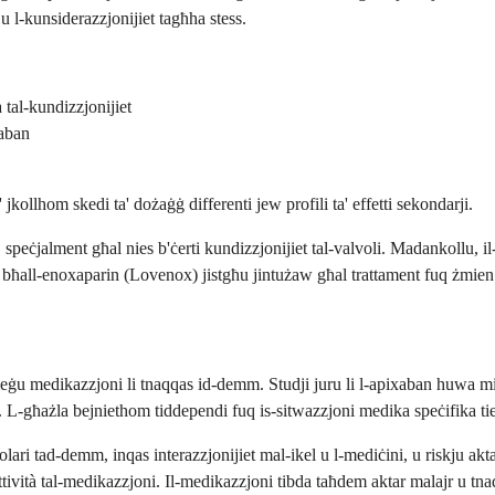
 u l-kunsiderazzjonijiet tagħha stess.
 tal-kundizzjonijiet
xaban
kollhom skedi ta' dożaġġ differenti jew profili ta' effetti sekondarji.
peċjalment għal nies b'ċerti kundizzjonijiet tal-valvoli. Madankollu, il
bli bħall-enoxaparin (Lovenox) jistgħu jintużaw għal trattament fuq żmie
ħtieġu medikazzjoni li tnaqqas id-demm. Studji juru li l-apixaban huwa mi
iet. L-għażla bejniethom tiddependi fuq is-sitwazzjoni medika speċifika ti
golari tad-demm, inqas interazzjonijiet mal-ikel u l-mediċini, u riskju a
fettività tal-medikazzjoni. Il-medikazzjoni tibda taħdem aktar malajr u tn