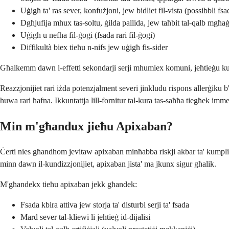
Uġigħ ta' ras sever, konfużjoni, jew bidliet fil-vista (possibbli fs
Dgħjufija mhux tas-soltu, ġilda pallida, jew taħbit tal-qalb mgħaġġe
Uġigħ u nefħa fil-ġogi (fsada rari fil-ġogi)
Diffikultà biex tieħu n-nifs jew uġigħ fis-sider
Għalkemm dawn l-effetti sekondarji serji mhumiex komuni, jeħtieġu ku
Reazzjonijiet rari iżda potenzjalment severi jinkludu rispons allerġiku 
huwa rari ħafna. Ikkuntattja lill-fornitur tal-kura tas-saħħa tiegħek imm
Min m'għandux jieħu Apixaban?
Ċerti nies għandhom jevitaw apixaban minħabba riskji akbar ta' kumplika
minn dawn il-kundizzjonijiet, apixaban jista' ma jkunx sigur għalik.
M'għandekx tieħu apixaban jekk għandek:
Fsada kbira attiva jew storja ta' disturbi serji ta' fsada
Mard sever tal-kliewi li jeħtieġ id-dijalisi