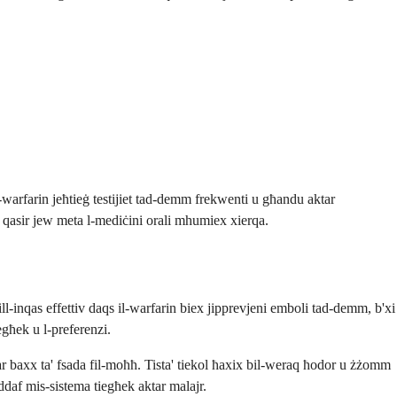
-warfarin jeħtieġ testijiet tad-demm frekwenti u għandu aktar
n qasir jew meta l-mediċini orali mhumiex xierqa.
ll-inqas effettiv daqs il-warfarin biex jipprevjeni emboli tad-demm, b'xi
egħek u l-preferenzi.
ktar baxx ta' fsada fil-moħħ. Tista' tiekol ħaxix bil-weraq ħodor u żżomm
addaf mis-sistema tiegħek aktar malajr.