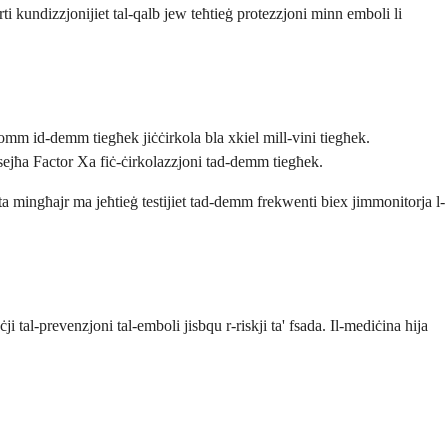
ti kundizzjonijiet tal-qalb jew teħtieġ protezzjoni minn emboli li
omm id-demm tiegħek jiċċirkola bla xkiel mill-vini tiegħek.
sejħa Factor Xa fiċ-ċirkolazzjoni tad-demm tiegħek.
nata mingħajr ma jeħtieġ testijiet tad-demm frekwenti biex jimmonitorja l-
i tal-prevenzjoni tal-emboli jisbqu r-riskji ta' fsada. Il-mediċina hija