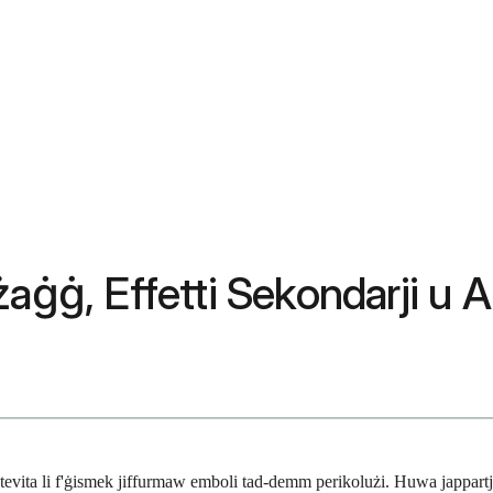
aġġ, Effetti Sekondarji u A
vita li f'ġismek jiffurmaw emboli tad-demm perikolużi. Huwa jappartjeni 