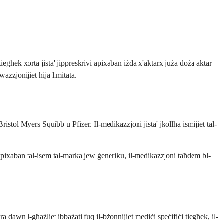
għek xorta jista' jippreskrivi apixaban iżda x'aktarx juża doża aktar
wazzjonijiet hija limitata.
ristol Myers Squibb u Pfizer. Il-medikazzjoni jista' jkollha ismijiet tal-
i apixaban tal-isem tal-marka jew ġeneriku, il-medikazzjoni taħdem bl-
a dawn l-għażliet ibbażati fuq il-bżonnijiet mediċi speċifiċi tiegħek, il-