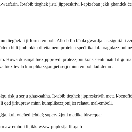
rfarin. It-tabib tiegħek jista' jippreskrivi l-apixaban jekk għandek ċer
m tiegħek li jifforma emboli. Aħseb fih bħala gwardja tas-sigurtà li żż
ħdem billi jimblokka direttament proteina speċifika tal-koagulazzjoni m
uljum. Huwa ddisinjat biex jipprovdi protezzjoni konsistenti matul il-ġur
tiva biex tevita kumplikazzjonijiet serji minn emboli tad-demm.
u riskju serju għas-saħħa. It-tabib tiegħek jippreskrivih meta l-benefiċċj
 li qed jirkupraw minn kumplikazzjonijiet relatati mal-emboli.
ja, kull wieħed jeħtieġ superviżjoni medika bir-reqqa:
jiffurmaw emboli li jikkawżaw puplesija fil-qalb