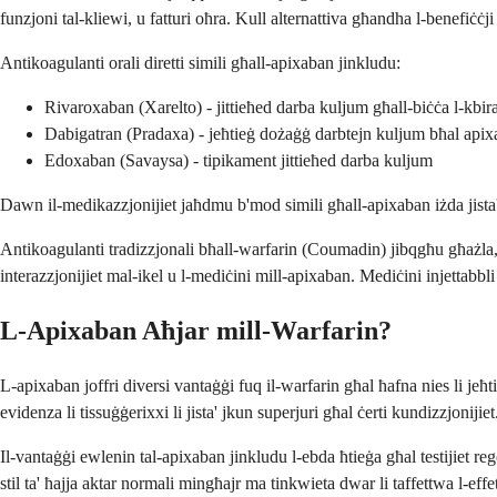
funzjoni tal-kliewi, u fatturi oħra. Kull alternattiva għandha l-benefiċċji
Antikoagulanti orali diretti simili għall-apixaban jinkludu:
Rivaroxaban (Xarelto) - jittieħed darba kuljum għall-biċċa l-kbira
Dabigatran (Pradaxa) - jeħtieġ dożaġġ darbtejn kuljum bħal api
Edoxaban (Savaysa) - tipikament jittieħed darba kuljum
Dawn il-medikazzjonijiet jaħdmu b'mod simili għall-apixaban iżda jista' j
Antikoagulanti tradizzjonali bħall-warfarin (Coumadin) jibqgħu għażla, s
interazzjonijiet mal-ikel u l-mediċini mill-apixaban. Mediċini injettab
L-Apixaban Aħjar mill-Warfarin?
L-apixaban joffri diversi vantaġġi fuq il-warfarin għal ħafna nies li je
evidenza li tissuġġerixxi li jista' jkun superjuri għal ċerti kundizzjonij
Il-vantaġġi ewlenin tal-apixaban jinkludu l-ebda ħtieġa għal testijiet re
stil ta' ħajja aktar normali mingħajr ma tinkwieta dwar li taffettwa l-ef