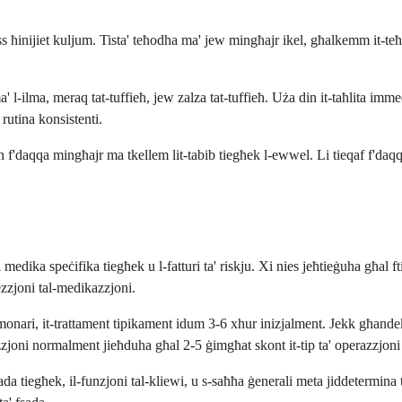
s ħinijiet kuljum. Tista' teħodha ma' jew mingħajr ikel, għalkemm it-teħid
a' l-ilma, meraq tat-tuffieħ, jew zalza tat-tuffieħ. Uża din it-taħlita imm
rutina konsistenti.
f'daqqa mingħajr ma tkellem lit-tabib tiegħek l-ewwel. Li tieqaf f'daqqa j
medika speċifika tiegħek u l-fatturi ta' riskju. Xi nies jeħtieġuha għal fti
ezzjoni tal-medikazzjoni.
ari, it-trattament tipikament idum 3-6 xhur inizjalment. Jekk għandek fib
azzjoni normalment jieħduha għal 2-5 ġimgħat skont it-tip ta' operazzjon
fsada tiegħek, il-funzjoni tal-kliewi, u s-saħħa ġenerali meta jiddetermina