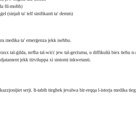
ada fil-moħħ)
l (sinjali ta' telf sinifikanti ta' demm)
ra medika ta' emerġenza jekk iseħħu.
b'raxx tal-ġilda, nefħa tal-wiċċ jew tal-gerżuma, u diffikultà biex tieħu
edjatament jekk tiżviluppa xi sintomi inkwetanti.
zzjonijiet serji. It-tabib tiegħek jevalwa bir-reqqa l-istorja medika t