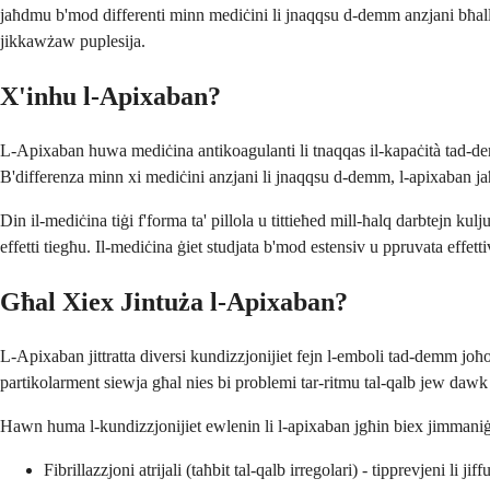
jaħdmu b'mod differenti minn mediċini li jnaqqsu d-demm anzjani bħall-wa
jikkawżaw puplesija.
X'inhu l-Apixaban?
L-Apixaban huwa mediċina antikoagulanti li tnaqqas il-kapaċità tad-dem
B'differenza minn xi mediċini anzjani li jnaqqsu d-demm, l-apixaban ja
Din il-mediċina tiġi f'forma ta' pillola u tittieħed mill-ħalq darbtejn k
effetti tiegħu. Il-mediċina ġiet studjata b'mod estensiv u ppruvata effet
Għal Xiex Jintuża l-Apixaban?
L-Apixaban jittratta diversi kundizzjonijiet fejn l-emboli tad-demm joħolq
partikolarment siewja għal nies bi problemi tar-ritmu tal-qalb jew dawk
Hawn huma l-kundizzjonijiet ewlenin li l-apixaban jgħin biex jimmaniġġ
Fibrillazzjoni atrijali (taħbit tal-qalb irregolari) - tipprevjeni li 