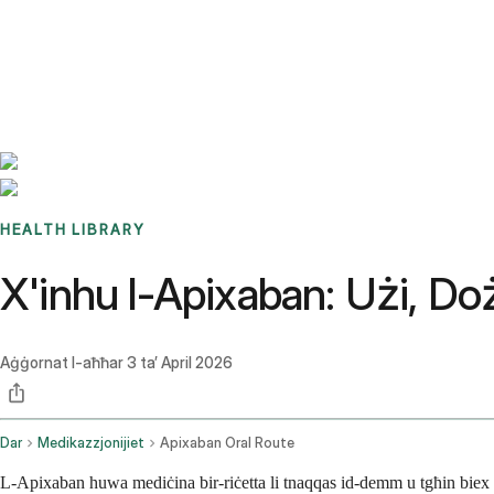
Benchmarks
Stories
FAQ
Sign up / Log in
HEALTH LIBRARY
X'inhu l-Apixaban: Użi, Doż
Aġġornat l-aħħar
3 ta’ April 2026
Dar
Medikazzjonijiet
Apixaban Oral Route
L-Apixaban huwa mediċina bir-riċetta li tnaqqas id-demm u tgħin biex te