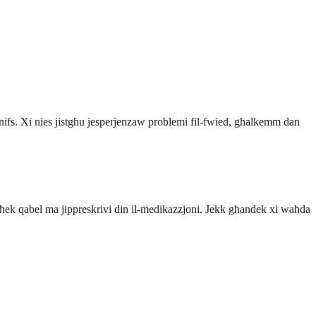
 n-nifs. Xi nies jistgħu jesperjenzaw problemi fil-fwied, għalkemm dan
iegħek qabel ma jippreskrivi din il-medikazzjoni. Jekk għandek xi waħda