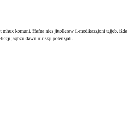
t mhux komuni. Ħafna nies jittolleraw il-medikazzjoni tajjeb, iżda
iċċji jaqbżu dawn ir-riskji potenzjali.