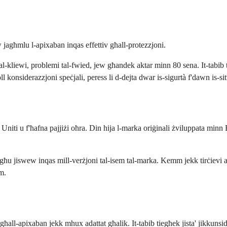
w jagħmlu l-apixaban inqas effettiv għall-protezzjoni.
kliewi, problemi tal-fwied, jew għandek aktar minn 80 sena. It-tabib tie
l konsiderazzjoni speċjali, peress li d-dejta dwar is-sigurtà f'dawn is-sit
Uniti u f'ħafna pajjiżi oħra. Din hija l-marka oriġinali żviluppata minn B
 jistgħu jiswew inqas mill-verżjoni tal-isem tal-marka. Kemm jekk tirċiev
m.
ħall-apixaban jekk mhux adattat għalik. It-tabib tiegħek jista' jikkunsidr