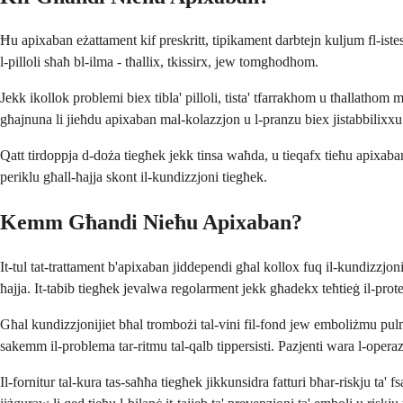
Ħu apixaban eżattament kif preskritt, tipikament darbtejn kuljum fl-istes
l-pilloli sħaħ bl-ilma - tħallix, tkissirx, jew tomgħodhom.
Jekk ikollok problemi biex tibla' pilloli, tista' tfarrakhom u tħallathom m
għajnuna li jieħdu apixaban mal-kolazzjon u l-pranzu biex jistabbilixxu 
Qatt tirdoppja d-doża tiegħek jekk tinsa waħda, u tieqafx tieħu apixaban 
periklu għall-ħajja skont il-kundizzjoni tiegħek.
Kemm Għandi Nieħu Apixaban?
It-tul tat-trattament b'apixaban jiddependi għal kollox fuq il-kundizzjoni 
ħajja. It-tabib tiegħek jevalwa regolarment jekk għadekx teħtieġ il-prot
Għal kundizzjonijiet bħal trombożi tal-vini fil-fond jew emboliżmu pulmon
sakemm il-problema tar-ritmu tal-qalb tippersisti. Pazjenti wara l-oper
Il-fornitur tal-kura tas-saħħa tiegħek jikkunsidra fatturi bħar-riskju ta' 