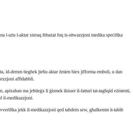
na l-użu l-aktar xieraq ibbażat fuq is-sitwazzjoni medika speċifika
bita, id-demm tiegħek jieħu aktar żmien biex jifforma emboli, u dan
ezzjoni affidabbli.
 apixaban ma jeħtieġx li ġismek ikisser il-fatturi tat-tagħqid eżistenti,
af il-medikazzjoni.
ivverifika jekk il-medikazzjoni qed taħdem sew, għalkemm it-tabib