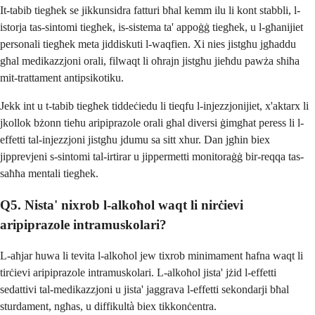
It-tabib tiegħek se jikkunsidra fatturi bħal kemm ilu li kont stabbli, l-
istorja tas-sintomi tiegħek, is-sistema ta' appoġġ tiegħek, u l-għanijiet
personali tiegħek meta jiddiskuti l-waqfien. Xi nies jistgħu jgħaddu
għal medikazzjoni orali, filwaqt li oħrajn jistgħu jieħdu pawża sħiħa
mit-trattament antipsikotiku.
Jekk int u t-tabib tiegħek tiddeċiedu li tieqfu l-injezzjonijiet, x'aktarx li
jkollok bżonn tieħu aripiprazole orali għal diversi ġimgħat peress li l-
effetti tal-injezzjoni jistgħu jdumu sa sitt xhur. Dan jgħin biex
jipprevjeni s-sintomi tal-irtirar u jippermetti monitoraġġ bir-reqqa tas-
saħħa mentali tiegħek.
Q5. Nista' nixrob l-alkoħol waqt li nirċievi
aripiprazole intramuskolari?
L-aħjar huwa li tevita l-alkoħol jew tixrob minimament ħafna waqt li
tirċievi aripiprazole intramuskolari. L-alkoħol jista' jżid l-effetti
sedattivi tal-medikazzjoni u jista' jaggrava l-effetti sekondarji bħal
sturdament, ngħas, u diffikultà biex tikkonċentra.