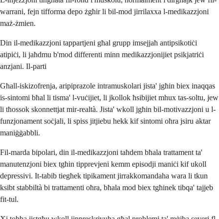
warrani, fejn tifforma depo żgħir li bil-mod jirrilaxxa l-medikazzjoni
maż-żmien.
Din il-medikazzjoni tappartjeni għal grupp imsejjaħ antipsikotiċi
atipiċi, li jaħdmu b'mod differenti minn medikazzjonijiet psikjatriċi
anzjani. Il-parti
Għall-iskizofrenja, aripiprazole intramuskolari jista' jgħin biex inaqqas
is-sintomi bħal li tisma' l-vuċijiet, li jkollok ħsibijiet mhux tas-soltu, jew
li tħossok skonnettjat mir-realtà. Jista' wkoll jgħin bil-motivazzjoni u l-
funzjonament soċjali, li spiss jitjiebu hekk kif sintomi oħra jsiru aktar
maniġġabbli.
Fil-marda bipolari, din il-medikazzjoni taħdem bħala trattament ta'
manutenzjoni biex tgħin tipprevjeni kemm episodji maniċi kif ukoll
depressivi. It-tabib tiegħek tipikament jirrakkomandaha wara li tkun
ksibt stabbiltà bi trattamenti oħra, bħala mod biex tgħinek tibqa' tajjeb
fit-tul.
Xi tobba jistgħu wkoll jippreskrivuha għal problemi ta' mġiba severi fl-