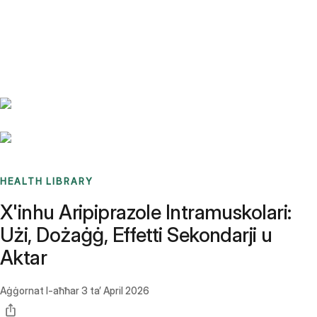
Benchmarks
Stories
FAQ
Sign up / Log in
HEALTH LIBRARY
X'inhu Aripiprazole Intramuskolari:
Użi, Dożaġġ, Effetti Sekondarji u
Aktar
Aġġornat l-aħħar
3 ta’ April 2026