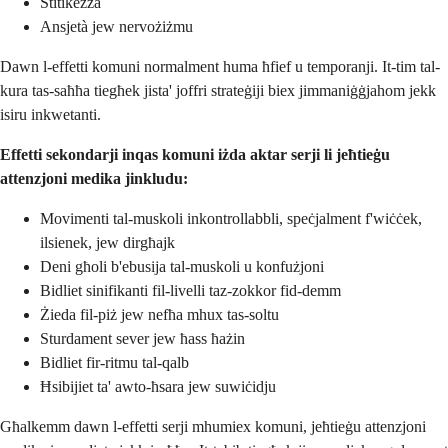
Stitikezza
Ansjetà jew nervożiżmu
Dawn l-effetti komuni normalment huma ħfief u temporanji. It-tim tal-
kura tas-saħħa tiegħek jista' joffri strateġiji biex jimmaniġġjahom jekk
isiru inkwetanti.
Effetti sekondarji inqas komuni iżda aktar serji li jeħtieġu
attenzjoni medika jinkludu:
Movimenti tal-muskoli inkontrollabbli, speċjalment f'wiċċek,
ilsienek, jew dirgħajk
Deni għoli b'ebusija tal-muskoli u konfużjoni
Bidliet sinifikanti fil-livelli taz-zokkor fid-demm
Żieda fil-piż jew nefħa mhux tas-soltu
Sturdament sever jew ħass ħażin
Bidliet fir-ritmu tal-qalb
Ħsibijiet ta' awto-ħsara jew suwiċidju
Għalkemm dawn l-effetti serji mhumiex komuni, jeħtieġu attenzjoni