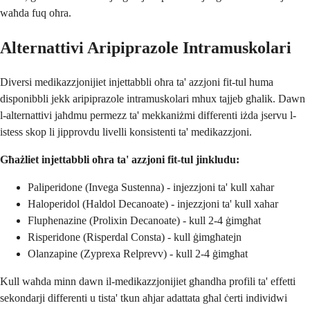
waħda fuq oħra.
Alternattivi Aripiprazole Intramuskolari
Diversi medikazzjonijiet injettabbli oħra ta' azzjoni fit-tul huma
disponibbli jekk aripiprazole intramuskolari mhux tajjeb għalik. Dawn
l-alternattivi jaħdmu permezz ta' mekkaniżmi differenti iżda jservu l-
istess skop li jipprovdu livelli konsistenti ta' medikazzjoni.
Għażliet injettabbli oħra ta' azzjoni fit-tul jinkludu:
Paliperidone (Invega Sustenna) - injezzjoni ta' kull xahar
Haloperidol (Haldol Decanoate) - injezzjoni ta' kull xahar
Fluphenazine (Prolixin Decanoate) - kull 2-4 ġimgħat
Risperidone (Risperdal Consta) - kull ġimgħatejn
Olanzapine (Zyprexa Relprevv) - kull 2-4 ġimgħat
Kull waħda minn dawn il-medikazzjonijiet għandha profili ta' effetti
sekondarji differenti u tista' tkun aħjar adattata għal ċerti individwi