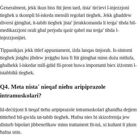
Ġeneralment, jekk tkun biss ftit jiem tard, tista' tirċievi l-injezzjoni
tiegħek u tkompli bl-iskeda mensili regolari tiegħek. Jekk għaddew
diversi ġimgħat, it-tabib tiegħek jista' jirrakkomanda li terġa' tibda bil-
medikazzjoni orali għal perjodu qasir qabel ma terġa' tibda l-
injezzjonijiet.
Tippanikjax jekk titlef appuntament, iżda lanqas tinjorah. Is-sintomi
tiegħek jistgħu jibdew jerġgħu lura fi ftit ġimgħat minn doża mitlufa,
għalhekk l-iskedar mill-ġdid fil-pront huwa importanti biex iżżomm l-
istabbiltà tiegħek.
Q4. Meta nista' nieqaf nieħu aripiprazole
intramuskolari?
Id-deċiżjoni li tieqaf tieħu aripiprazole intramuskolari għandha dejjem
tittieħed bil-gwida tat-tabib tiegħek. Ħafna nies bi skizofrenija jew
disturb bipolari jibbenefikaw minn trattament fit-tul, xi kultant li jdum
ħafna snin.