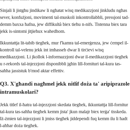
Sinjali li jistgħu jindikaw li ngħatat wisq medikazzjoni jinkludu ngħas
sever, konfużjoni, movimenti tal-muskoli inkontrollabbli, pressjoni tad-
demm baxxa ħafna, jew diffikultà biex tieħu n-nifs. Tistenna biex tara
jekk is-sintomi jitjieħux waħedhom.
Ikkuntattja lit-tabib tiegħek, mur f'kamra tal-emerġenza, jew ċempel il-
kontroll tal-velenu jekk int imħasseb dwar li tirċievi wisq
medikazzjoni. Li jkollok l-informazzjoni dwar il-medikazzjoni tiegħek
u r-rekords tal-injezzjoni disponibbli jgħin lill-fornituri tal-kura tas-
saħħa jassistuk b'mod aktar effettiv.
Q3. X'għandi nagħmel jekk nitlif doża ta' aripiprazole
intramuskolari?
Jekk titlef il-ħatra tal-injezzjoni skedata tiegħek, ikkuntattja lill-fornitur
tal-kura tas-saħħa tiegħek kemm jista' jkun malajr biex terġa' tisskeda.
Iż-żmien tal-injezzjoni li jmiss tiegħek jiddependi fuq kemm ilu li ħadt
l-aħħar doża tiegħek.