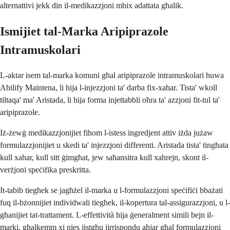
alternattivi jekk din il-medikazzjoni mhix adattata għalik.
Ismijiet tal-Marka Aripiprazole
Intramuskolari
L-aktar isem tal-marka komuni għal aripiprazole intramuskolari huwa
Abilify Maintena, li hija l-injezzjoni ta' darba fix-xahar. Tista' wkoll
tiltaqa' ma' Aristada, li hija forma injettabbli oħra ta' azzjoni fit-tul ta'
aripiprazole.
Iż-żewġ medikazzjonijiet fihom l-istess ingredjent attiv iżda jużaw
formulazzjonijiet u skedi ta' injezzjoni differenti. Aristada tista' tingħata
kull xahar, kull sitt ġimgħat, jew saħansitra kull xahrejn, skont il-
verżjoni speċifika preskritta.
It-tabib tiegħek se jagħżel il-marka u l-formulazzjoni speċifiċi bbażati
fuq il-bżonnijiet individwali tiegħek, il-kopertura tal-assigurazzjoni, u l-
għanijiet tat-trattament. L-effettività hija ġeneralment simili bejn il-
marki, għalkemm xi nies jistgħu jirrispondu aħjar għal formulazzjoni