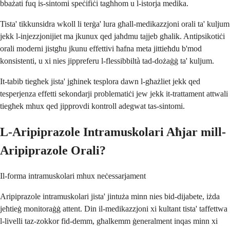
bbażati fuq is-sintomi speċifiċi tagħhom u l-istorja medika.
Tista' tikkunsidra wkoll li terġa' lura għall-medikazzjoni orali ta' kuljum
jekk l-injezzjonijiet ma jkunux qed jaħdmu tajjeb għalik. Antipsikotiċi
orali moderni jistgħu jkunu effettivi ħafna meta jittieħdu b'mod
konsistenti, u xi nies jippreferu l-flessibbiltà tad-dożaġġ ta' kuljum.
It-tabib tiegħek jista' jgħinek tesplora dawn l-għażliet jekk qed
tesperjenza effetti sekondarji problematiċi jew jekk it-trattament attwali
tiegħek mhux qed jipprovdi kontroll adegwat tas-sintomi.
L-Aripiprazole Intramuskolari Aħjar mill-
Aripiprazole Orali?
Il-forma intramuskolari mhux neċessarjament
Aripiprazole intramuskolari jista' jintuża minn nies bid-dijabete, iżda
jeħtieġ monitoraġġ attent. Din il-medikazzjoni xi kultant tista' taffettwa
l-livelli taz-zokkor fid-demm, għalkemm ġeneralment inqas minn xi