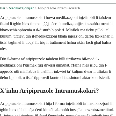
Dar
Medikazzjonijiet
Aripiprazole Intramuscular Route
Aripiprazole intramuskolari huwa medikazzjoni injettabbli li taħdem
fit-tul li tgħin biex timmaniġġja ċerti kundizzjonijiet tas-saħħa mentali
bħax-schizophrenia u d-disturb bipolari. Minflok ma tieħu pilloli ta'
kuljum, tirċievi din il-medikazzjoni bħala injezzjoni darba fix-xahar, li
tista' tagħmel li tibqa' fit-triq it-trattament ħafna aktar faċli għal ħafna
nies.
Din il-forma ta' aripiprazole taħdem billi tirrilaxxa bil-mod il-
medikazzjoni f'ġismek fuq diversi ġimgħat. Ħafna nies isibu din l-
approċċ utli minħabba li tneħħi l-inkwiet ta' kuljum dwar li tiftakar li
tieħu l-pilloli, u tista' tipprovdi kontroll tas-sintomi aktar konsistenti.
X'inhu Aripiprazole Intramuskolari?
Aripiprazole intramuskolari hija l-forma injettabbli ta' medikazzjoni li
tgħin biex tibbilanċja ċerti kimiċi tal-moħħ imsejħa newrotrażmettituri.
L-injezzjoni tingħata fil-fond f'muskolu, normalment f'dirgħajk jew fil-