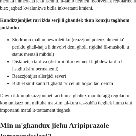
medika immedjata jekk iseħħu. It-tabib tiegħek jissorveljak regolarment
biex jaqbad kwalunkwe bidla inkwetanti kmieni.
Kundizzjonijiet rari iżda serji li għandek tkun konxju tagħhom
jinkludu:
Sindromu malinn newrolettiku (reazzjoni potenzjalment ta'
periklu għall-ħajja li tinvolvi deni għoli, riġidità fil-muskoli, u
status mentali mibdul)
Diskinetija tardiva (disturbi fil-moviment li jibdew tard u li
jistgħu jsiru permanenti)
Reazzjonijiet allerġiċi severi
Bidliet sinifikanti fl-għadd ta' ċelluli bojod tad-demm
Dawn il-kumplikazzjonijiet rari huma għaliex monitoraġġ regolari u
komunikazzjoni miftuħa mat-tim tal-kura tas-saħħa tiegħek huma tant
importanti matul it-trattament tiegħek.
Min m'għandux jieħu Aripiprazole