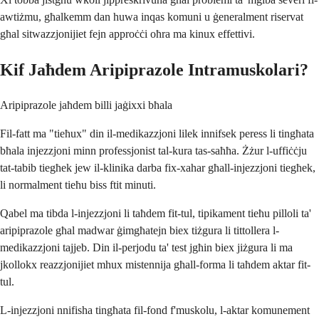
awtiżmu, għalkemm dan huwa inqas komuni u ġeneralment riservat
għal sitwazzjonijiet fejn approċċi oħra ma kinux effettivi.
Kif Jaħdem Aripiprazole Intramuskolari?
Aripiprazole jaħdem billi jaġixxi bħala
Fil-fatt ma "tieħux" din il-medikazzjoni lilek innifsek peress li tingħata
bħala injezzjoni minn professjonist tal-kura tas-saħħa. Żżur l-uffiċċju
tat-tabib tiegħek jew il-klinika darba fix-xahar għall-injezzjoni tiegħek,
li normalment tieħu biss ftit minuti.
Qabel ma tibda l-injezzjoni li taħdem fit-tul, tipikament tieħu pilloli ta'
aripiprazole għal madwar ġimgħatejn biex tiżgura li tittollera l-
medikazzjoni tajjeb. Din il-perjodu ta' test jgħin biex jiżgura li ma
jkollokx reazzjonijiet mhux mistennija għall-forma li taħdem aktar fit-
tul.
L-injezzjoni nnifisha tingħata fil-fond f'muskolu, l-aktar komunement