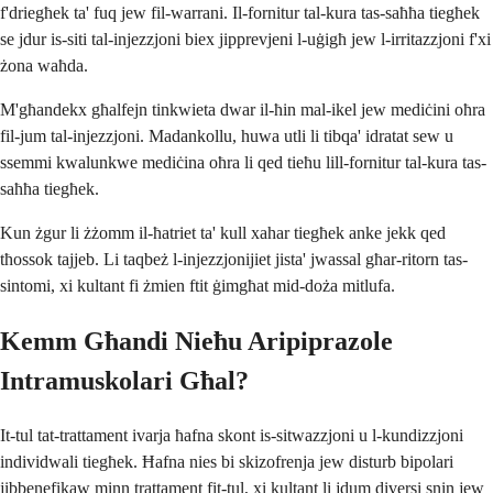
f'driegħek ta' fuq jew fil-warrani. Il-fornitur tal-kura tas-saħħa tiegħek
se jdur is-siti tal-injezzjoni biex jipprevjeni l-uġigħ jew l-irritazzjoni f'xi
żona waħda.
M'għandekx għalfejn tinkwieta dwar il-ħin mal-ikel jew mediċini oħra
fil-jum tal-injezzjoni. Madankollu, huwa utli li tibqa' idratat sew u
ssemmi kwalunkwe mediċina oħra li qed tieħu lill-fornitur tal-kura tas-
saħħa tiegħek.
Kun żgur li żżomm il-ħatriet ta' kull xahar tiegħek anke jekk qed
tħossok tajjeb. Li taqbeż l-injezzjonijiet jista' jwassal għar-ritorn tas-
sintomi, xi kultant fi żmien ftit ġimgħat mid-doża mitlufa.
Kemm Għandi Nieħu Aripiprazole
Intramuskolari Għal?
It-tul tat-trattament ivarja ħafna skont is-sitwazzjoni u l-kundizzjoni
individwali tiegħek. Ħafna nies bi skizofrenja jew disturb bipolari
jibbenefikaw minn trattament fit-tul, xi kultant li jdum diversi snin jew