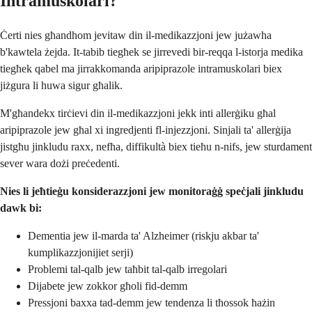
Intramuskolari?
Ċerti nies għandhom jevitaw din il-medikazzjoni jew jużawha
b'kawtela żejda. It-tabib tiegħek se jirrevedi bir-reqqa l-istorja medika
tiegħek qabel ma jirrakkomanda aripiprazole intramuskolari biex
jiżgura li huwa sigur għalik.
M'għandekx tirċievi din il-medikazzjoni jekk inti allerġiku għal
aripiprazole jew għal xi ingredjenti fl-injezzjoni. Sinjali ta' allerġija
jistgħu jinkludu raxx, nefħa, diffikultà biex tieħu n-nifs, jew sturdament
sever wara dożi preċedenti.
Nies li jeħtieġu konsiderazzjoni jew monitoraġġ speċjali jinkludu
dawk bi:
Dementia jew il-marda ta' Alzheimer (riskju akbar ta'
kumplikazzjonijiet serji)
Problemi tal-qalb jew taħbit tal-qalb irregolari
Dijabete jew zokkor għoli fid-demm
Pressjoni baxxa tad-demm jew tendenza li tħossok ħażin