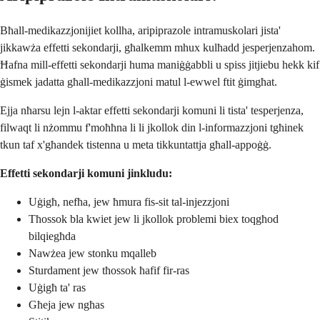
Bħall-medikazzjonijiet kollha, aripiprazole intramuskolari jista'
jikkawża effetti sekondarji, għalkemm mhux kulħadd jesperjenzahom.
Ħafna mill-effetti sekondarji huma maniġġabbli u spiss jitjiebu hekk kif
ġismek jadatta għall-medikazzjoni matul l-ewwel ftit ġimgħat.
Ejja nħarsu lejn l-aktar effetti sekondarji komuni li tista' tesperjenza,
filwaqt li nżommu f'moħħna li li jkollok din l-informazzjoni tgħinek
tkun taf x'għandek tistenna u meta tikkuntattja għall-appoġġ.
Effetti sekondarji komuni jinkludu:
Uġigħ, nefħa, jew ħmura fis-sit tal-injezzjoni
Tħossok bla kwiet jew li jkollok problemi biex toqgħod
bilqiegħda
Nawżea jew stonku mqalleb
Sturdament jew tħossok ħafif fir-ras
Uġigħ ta' ras
Għeja jew ngħas