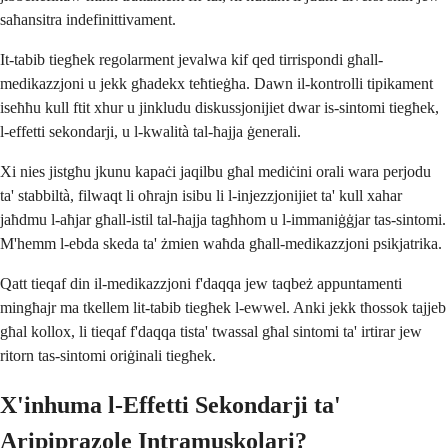
saħansitra indefinittivament.
It-tabib tiegħek regolarment jevalwa kif qed tirrispondi għall-
medikazzjoni u jekk għadekx teħtieġha. Dawn il-kontrolli tipikament
iseħħu kull ftit xhur u jinkludu diskussjonijiet dwar is-sintomi tiegħek,
l-effetti sekondarji, u l-kwalità tal-ħajja ġenerali.
Xi nies jistgħu jkunu kapaċi jaqilbu għal mediċini orali wara perjodu
ta' stabbiltà, filwaqt li oħrajn isibu li l-injezzjonijiet ta' kull xahar
jaħdmu l-aħjar għall-istil tal-ħajja tagħhom u l-immaniġġjar tas-sintomi.
M'hemm l-ebda skeda ta' żmien waħda għall-medikazzjoni psikjatrika.
Qatt tieqaf din il-medikazzjoni f'daqqa jew taqbeż appuntamenti
mingħajr ma tkellem lit-tabib tiegħek l-ewwel. Anki jekk tħossok tajjeb
għal kollox, li tieqaf f'daqqa tista' twassal għal sintomi ta' irtirar jew
ritorn tas-sintomi oriġinali tiegħek.
X'inhuma l-Effetti Sekondarji ta'
Aripiprazole Intramuskolari?