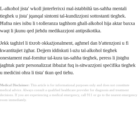
L-alkoħol jista' wkoll jinterferixxi mal-istabbiltà tas-saħħa mentali
tiegħek u jista' jqanqal sintomi tal-kundizzjoni sottostanti tiegħek.
Ħafna nies isibu li t-tolleranza tagħhom għall-alkoħol hija aktar baxxa
waqt li jkunu qed jieħdu medikazzjoni antipsikotika.
Jekk tagħżel li tixrob okkażjonalment, agħmel dan b'attenzjoni u fi
kwantitajiet żgħar. Dejjem iddiskuti l-użu tal-alkoħol tiegħek
onestament mal-fornitur tal-kura tas-saħħa tiegħek, peress li jistgħu
jagħtuk parir personalizzat ibbażat fuq is-sitwazzjoni speċifika tiegħek
u mediċini oħra li tista' tkun qed tieħu.
Medical Disclaimer:
This article is for informational purposes only and does not constitute
medical advice. Always consult a qualified healthcare provider for diagnosis and treatment
decisions. If you are experiencing a medical emergency, call 911 or go to the nearest emergency
room immediately.