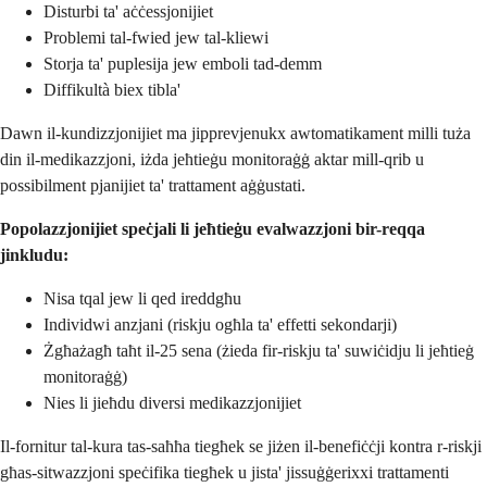
Disturbi ta' aċċessjonijiet
Problemi tal-fwied jew tal-kliewi
Storja ta' puplesija jew emboli tad-demm
Diffikultà biex tibla'
Dawn il-kundizzjonijiet ma jipprevjenukx awtomatikament milli tuża
din il-medikazzjoni, iżda jeħtieġu monitoraġġ aktar mill-qrib u
possibilment pjanijiet ta' trattament aġġustati.
Popolazzjonijiet speċjali li jeħtieġu evalwazzjoni bir-reqqa
jinkludu:
Nisa tqal jew li qed ireddgħu
Individwi anzjani (riskju ogħla ta' effetti sekondarji)
Żgħażagħ taħt il-25 sena (żieda fir-riskju ta' suwiċidju li jeħtieġ
monitoraġġ)
Nies li jieħdu diversi medikazzjonijiet
Il-fornitur tal-kura tas-saħħa tiegħek se jiżen il-benefiċċji kontra r-riskji
għas-sitwazzjoni speċifika tiegħek u jista' jissuġġerixxi trattamenti