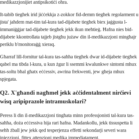
medikazzjonijiet antipsikotiċi oħra.
It-tabib tiegħek irid jiċċekkja z-zokkor fid-demm tiegħek regolarment u
jista' jaħdem mat-tim tal-kura tad-dijabete tiegħek biex jaġġusta l-
immaniġġjar tad-dijabete tiegħek jekk ikun meħtieġ. Ħafna nies bid-
dijabete kkontrollata tajjeb jistgħu jużaw din il-medikazzjoni mingħajr
periklu b'monitoraġġ xieraq.
Għarraf lill-fornitur tal-kura tas-saħħa tiegħek dwar id-dijabete tiegħek
qabel ma tibda l-kura, u kun żgur li ssemmi kwalunkwe sintomi mhux
tas-soltu bħal għatx eċċessiv, awrina frekwenti, jew għeja mhux
spjegata.
Q2. X'għandi nagħmel jekk aċċidentalment nirċievi
wisq aripiprazole intramuskolari?
Peress li din il-medikazzjoni tingħata minn professjonisti tal-kura tas-
saħħa, doża eċċessiva hija rari ħafna. Madankollu, jekk tissuspetta li
seħħ żball jew jekk qed tesperjenza effetti sekondarji severi wara
injezzjoni, fittex attenzjoni medika immedjatament.