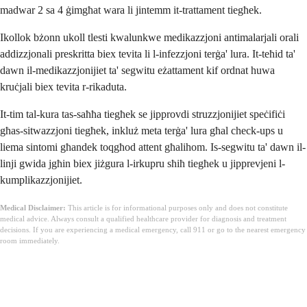
madwar 2 sa 4 ġimgħat wara li jintemm it-trattament tiegħek.
Ikollok bżonn ukoll tlesti kwalunkwe medikazzjoni antimalarjali orali
addizzjonali preskritta biex tevita li l-infezzjoni terġa' lura. It-teħid ta'
dawn il-medikazzjonijiet ta' segwitu eżattament kif ordnat huwa
kruċjali biex tevita r-rikaduta.
It-tim tal-kura tas-saħħa tiegħek se jipprovdi struzzjonijiet speċifiċi
għas-sitwazzjoni tiegħek, inkluż meta terġa' lura għal check-ups u
liema sintomi għandek toqgħod attent għalihom. Is-segwitu ta' dawn il-
linji gwida jgħin biex jiżgura l-irkupru sħiħ tiegħek u jipprevjeni l-
kumplikazzjonijiet.
Medical Disclaimer:
This article is for informational purposes only and does not constitute
medical advice. Always consult a qualified healthcare provider for diagnosis and treatment
decisions. If you are experiencing a medical emergency, call 911 or go to the nearest emergency
room immediately.