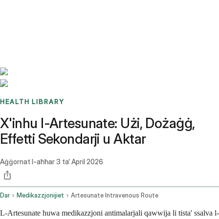
Benchmarks
Stories
FAQ
Sign up / Log in
HEALTH LIBRARY
X'inhu l-Artesunate: Użi, Dożaġġ,
Effetti Sekondarji u Aktar
Aġġornat l-aħħar
3 ta’ April 2026
Dar
Medikazzjonijiet
Artesunate Intravenous Route
L-Artesunate huwa medikazzjoni antimalarjali qawwija li tista' ssalva l-