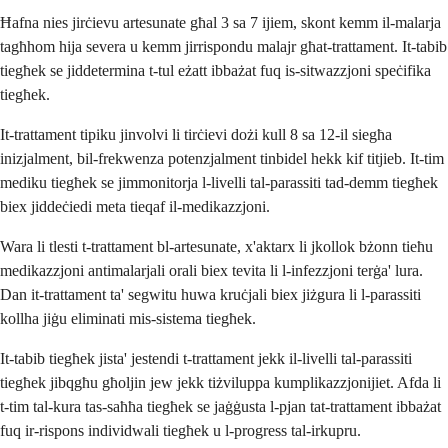
Ħafna nies jirċievu artesunate għal 3 sa 7 ijiem, skont kemm il-malarja
tagħhom hija severa u kemm jirrispondu malajr għat-trattament. It-tabib
tiegħek se jiddetermina t-tul eżatt ibbażat fuq is-sitwazzjoni speċifika
tiegħek.
It-trattament tipiku jinvolvi li tirċievi dożi kull 8 sa 12-il siegħa
inizjalment, bil-frekwenza potenzjalment tinbidel hekk kif titjieb. It-tim
mediku tiegħek se jimmonitorja l-livelli tal-parassiti tad-demm tiegħek
biex jiddeċiedi meta tieqaf il-medikazzjoni.
Wara li tlesti t-trattament bl-artesunate, x'aktarx li jkollok bżonn tieħu
medikazzjoni antimalarjali orali biex tevita li l-infezzjoni terġa' lura.
Dan it-trattament ta' segwitu huwa kruċjali biex jiżgura li l-parassiti
kollha jiġu eliminati mis-sistema tiegħek.
It-tabib tiegħek jista' jestendi t-trattament jekk il-livelli tal-parassiti
tiegħek jibqgħu għoljin jew jekk tiżviluppa kumplikazzjonijiet. Afda li
t-tim tal-kura tas-saħħa tiegħek se jaġġusta l-pjan tat-trattament ibbażat
fuq ir-rispons individwali tiegħek u l-progress tal-irkupru.