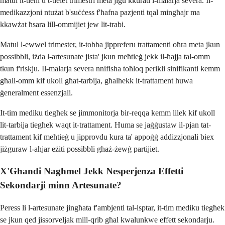
matul it-tieni u t-tielet trimestri meta jiġu kkurati l-malarja severa. Il-
medikazzjoni ntużat b'suċċess f'ħafna pazjenti tqal mingħajr ma
kkawżat ħsara lill-ommijiet jew lit-trabi.
Matul l-ewwel trimester, it-tobba jippreferu trattamenti oħra meta jkun
possibbli, iżda l-artesunate jista' jkun meħtieġ jekk il-ħajja tal-omm
tkun f'riskju. Il-malarja severa nnifisha toħloq perikli sinifikanti kemm
għall-omm kif ukoll għat-tarbija, għalhekk it-trattament huwa
ġeneralment essenzjali.
It-tim mediku tiegħek se jimmonitorja bir-reqqa kemm lilek kif ukoll
lit-tarbija tiegħek waqt it-trattament. Huma se jaġġustaw il-pjan tat-
trattament kif meħtieġ u jipprovdu kura ta' appoġġ addizzjonali biex
jiżguraw l-aħjar eżiti possibbli għaż-żewġ partijiet.
X'Għandi Nagħmel Jekk Nesperjenza Effetti
Sekondarji minn Artesunate?
Peress li l-artesunate jingħata f'ambjenti tal-isptar, it-tim mediku tiegħek
se jkun qed jissorveljak mill-qrib għal kwalunkwe effett sekondarju.