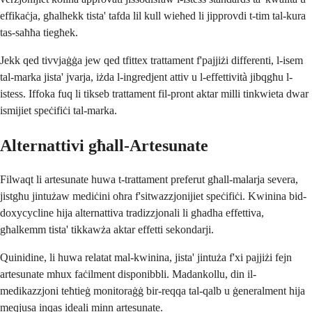
effikaċja, għalhekk tista' tafda lil kull wieħed li jipprovdi t-tim tal-kura
tas-saħħa tiegħek.
Jekk qed tivvjaġġa jew qed tfittex trattament f'pajjiżi differenti, l-isem
tal-marka jista' jvarja, iżda l-ingredjent attiv u l-effettività jibqgħu l-
istess. Iffoka fuq li tikseb trattament fil-pront aktar milli tinkwieta dwar
ismijiet speċifiċi tal-marka.
Alternattivi għall-Artesunate
Filwaqt li artesunate huwa t-trattament preferut għall-malarja severa,
jistgħu jintużaw mediċini oħra f'sitwazzjonijiet speċifiċi. Kwinina bid-
doxycycline hija alternattiva tradizzjonali li għadha effettiva,
għalkemm tista' tikkawża aktar effetti sekondarji.
Quinidine, li huwa relatat mal-kwinina, jista' jintuża f'xi pajjiżi fejn
artesunate mhux faċilment disponibbli. Madankollu, din il-
medikazzjoni teħtieġ monitoraġġ bir-reqqa tal-qalb u ġeneralment hija
meqjusa inqas ideali minn artesunate.