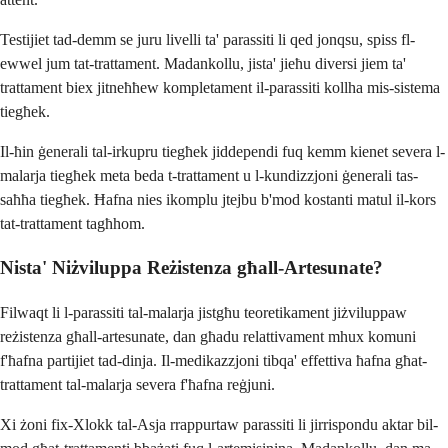
Testijiet tad-demm se juru livelli ta' parassiti li qed jonqsu, spiss fl-
ewwel jum tat-trattament. Madankollu, jista' jieħu diversi jiem ta'
trattament biex jitneħħew kompletament il-parassiti kollha mis-sistema
tiegħek.
Il-ħin ġenerali tal-irkupru tiegħek jiddependi fuq kemm kienet severa l-
malarja tiegħek meta beda t-trattament u l-kundizzjoni ġenerali tas-
saħħa tiegħek. Ħafna nies ikomplu jtejbu b'mod kostanti matul il-kors
tat-trattament tagħhom.
Nista' Niżviluppa Reżistenza għall-Artesunate?
Filwaqt li l-parassiti tal-malarja jistgħu teoretikament jiżviluppaw
reżistenza għall-artesunate, dan għadu relattivament mhux komuni
f'ħafna partijiet tad-dinja. Il-medikazzjoni tibqa' effettiva ħafna għat-
trattament tal-malarja severa f'ħafna reġjuni.
Xi żoni fix-Xlokk tal-Asja rrappurtaw parassiti li jirrispondu aktar bil-