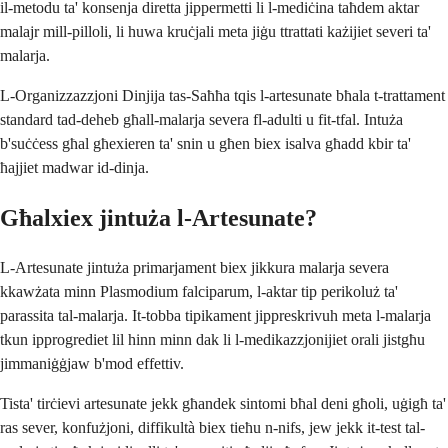
il-metodu ta' konsenja diretta jippermetti li l-mediċina taħdem aktar
malajr mill-pilloli, li huwa kruċjali meta jiġu ttrattati każijiet severi ta'
malarja.
L-Organizzazzjoni Dinjija tas-Saħħa tqis l-artesunate bħala t-trattament
standard tad-deheb għall-malarja severa fl-adulti u fit-tfal. Intuża
b'suċċess għal għexieren ta' snin u għen biex isalva għadd kbir ta'
ħajjiet madwar id-dinja.
Għalxiex jintuża l-Artesunate?
L-Artesunate jintuża primarjament biex jikkura malarja severa
kkawżata minn Plasmodium falciparum, l-aktar tip perikoluż ta'
parassita tal-malarja. It-tobba tipikament jippreskrivuh meta l-malarja
tkun ipprogrediet lil hinn minn dak li l-medikazzjonijiet orali jistgħu
jimmaniġġjaw b'mod effettiv.
Tista' tirċievi artesunate jekk għandek sintomi bħal deni għoli, uġigħ ta'
ras sever, konfużjoni, diffikultà biex tieħu n-nifs, jew jekk it-test tal-