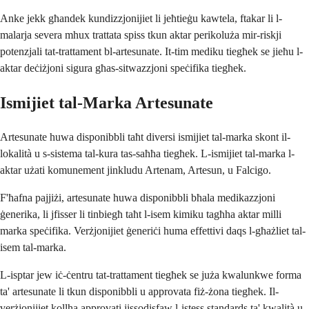
Anke jekk għandek kundizzjonijiet li jeħtieġu kawtela, ftakar li l-
malarja severa mhux trattata spiss tkun aktar perikoluża mir-riskji
potenzjali tat-trattament bl-artesunate. It-tim mediku tiegħek se jieħu l-
aktar deċiżjoni sigura għas-sitwazzjoni speċifika tiegħek.
Ismijiet tal-Marka Artesunate
Artesunate huwa disponibbli taħt diversi ismijiet tal-marka skont il-
lokalità u s-sistema tal-kura tas-saħħa tiegħek. L-ismijiet tal-marka l-
aktar użati komunement jinkludu Artenam, Artesun, u Falcigo.
F'ħafna pajjiżi, artesunate huwa disponibbli bħala medikazzjoni
ġenerika, li jfisser li tinbiegħ taħt l-isem kimiku tagħha aktar milli
marka speċifika. Verżjonijiet ġeneriċi huma effettivi daqs l-għażliet tal-
isem tal-marka.
L-isptar jew iċ-ċentru tat-trattament tiegħek se juża kwalunkwe forma
ta' artesunate li tkun disponibbli u approvata fiż-żona tiegħek. Il-
verżjonijiet kollha approvati jissodisfaw l-istess standards ta' kwalità u