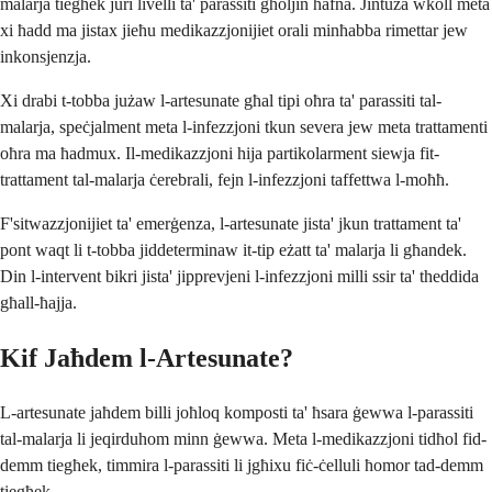
malarja tiegħek juri livelli ta' parassiti għoljin ħafna. Jintuża wkoll meta
xi ħadd ma jistax jieħu medikazzjonijiet orali minħabba rimettar jew
inkonsjenzja.
Xi drabi t-tobba jużaw l-artesunate għal tipi oħra ta' parassiti tal-
malarja, speċjalment meta l-infezzjoni tkun severa jew meta trattamenti
oħra ma ħadmux. Il-medikazzjoni hija partikolarment siewja fit-
trattament tal-malarja ċerebrali, fejn l-infezzjoni taffettwa l-moħħ.
F'sitwazzjonijiet ta' emerġenza, l-artesunate jista' jkun trattament ta'
pont waqt li t-tobba jiddeterminaw it-tip eżatt ta' malarja li għandek.
Din l-intervent bikri jista' jipprevjeni l-infezzjoni milli ssir ta' theddida
għall-ħajja.
Kif Jaħdem l-Artesunate?
L-artesunate jaħdem billi joħloq komposti ta' ħsara ġewwa l-parassiti
tal-malarja li jeqirduhom minn ġewwa. Meta l-medikazzjoni tidħol fid-
demm tiegħek, timmira l-parassiti li jgħixu fiċ-ċelluli ħomor tad-demm
tiegħek.