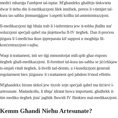
mediċi mħarrġa f'ambjent tal-isptar. M'għandekx għalfejn tinkwieta
dwar li tieħu din il-medikazzjoni lilek innifsek, peress li t-timijiet tal-
kura tas-saħħa jimmaniġġjaw l-aspetti kollha tal-amministrazzjoni.
Il-medikazzjoni tiġi bħala trab li l-infermiera jew it-tobba jħalltu ma'
soluzzjoni speċjali qabel ma jinjettawha fl-IV tiegħek. Dan il-proċess
jiżgura li l-mediċina tkun ippreparata kif suppost u mogħtija fil-
konċentrazzjoni t-tajba.
Waqt it-trattament, inti ser tiġi mmonitorjat mill-qrib għar-rispons
tiegħek għall-medikazzjoni. Il-fornituri tal-kura tas-saħħa se jiċċekkjaw
is-sinjali vitali tiegħek, il-livelli tad-demm, u l-kundizzjoni ġenerali
regolarment biex jiżguraw li t-trattament qed jaħdem b'mod effettiv.
M'għandekx bżonn tiekol jew tixrob xejn speċjali qabel ma tirċievi l-
artesunate. Madankollu, li tibqa' idratat huwa importanti, għalhekk it-
tim mediku tiegħek jista' jagħtik fluwidi IV flimkien mal-medikazzjoni.
Kemm Għandi Nieħu Artesunate?