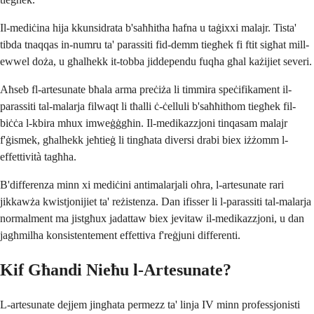
Il-mediċina hija kkunsidrata b'saħħitha ħafna u taġixxi malajr. Tista'
tibda tnaqqas in-numru ta' parassiti fid-demm tiegħek fi ftit sigħat mill-
ewwel doża, u għalhekk it-tobba jiddependu fuqha għal każijiet severi.
Aħseb fl-artesunate bħala arma preċiża li timmira speċifikament il-
parassiti tal-malarja filwaqt li tħalli ċ-ċelluli b'saħħithom tiegħek fil-
biċċa l-kbira mhux imweġġgħin. Il-medikazzjoni tinqasam malajr
f'ġismek, għalhekk jeħtieġ li tingħata diversi drabi biex iżżomm l-
effettività tagħha.
B'differenza minn xi mediċini antimalarjali oħra, l-artesunate rari
jikkawża kwistjonijiet ta' reżistenza. Dan ifisser li l-parassiti tal-malarja
normalment ma jistgħux jadattaw biex jevitaw il-medikazzjoni, u dan
jagħmilha konsistentement effettiva f'reġjuni differenti.
Kif Għandi Nieħu l-Artesunate?
L-artesunate dejjem jingħata permezz ta' linja IV minn professjonisti