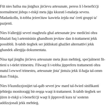
Ftit nies ħafna ma jistgħux jirċievu artesunate, peress li l-benefiċċji
normalment jisbqu r-riskji meta jiġu kkurati l-malarja severa.
Madankollu, it-tobba jeżerċitaw kawtela żejda ma' ċerti gruppi ta'
pazjenti.
Nies b'allerġiji severi magħrufa għal artesunate jew mediċini oħra
bbażati fuq l-artemisinin għandhom jevitaw dan it-trattament jekk
possibbli. It-tabib tiegħek ser jiddiskuti għażliet alternattivi jekk
għandek allerġija dokumentata.
Nisa tqal jistgħu jirċievu artesunate meta jkun meħtieġ, speċjalment fit-
tieni u t-tielet trimestru. Filwaqt li t-tobba jippreferu trattamenti oħra
matul l-ewwel trimestru, artesunate jista' jintuża jekk il-ħajja tal-omm
tkun f'riskju.
Nies b'kundizzjonijiet tal-qalb severi jew mard tal-fwied sinifikanti
jeħtieġu monitoraġġ bir-reqqa waqt it-trattament. It-tabib tiegħek ser
jiżen ir-riskji u l-benefiċċji waqt li jipprovdi kura ta' sostenn
addizzjonali jekk meħtieġ.