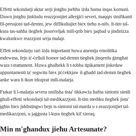
Effetti sekondarji aktar serji jistgħu jseħħu iżda huma inqas komuni.
Dawn jistgħu jinkludu reazzjonijiet allerġiċi severi, tnaqqis sinifikanti
fil-pressjoni tad-demm, jew diffikultajiet biex tieħu n-nifs. It-tim tal-
kura tas-saħħa tiegħek jissorveljak mill-qrib biex jaqbad u jindirizza
kwalunkwe reazzjoni serja malajr.
Effett sekondarju rari iżda importanti huwa anemija emolitika
mdewma, fejn iċ-ċelluli ħomor tad-demm tiegħek jinqerdu ġimgħat
wara t-trattament. Huwa għalhekk li t-tobba tipikament jiskedaw
appuntamenti ta' segwitu biex jiċċekkjaw il-għadd tad-demm tiegħek
anke wara li tkun irkuprat mill-malarja.
Ftakar li l-malarja severa nnifisha tista' tikkawża ħafna sintomi simili
għall-effetti sekondarji tal-medikazzjoni. It-tim mediku tiegħek jista'
jgħin biex jiddistingwi bejn is-sintomi tal-marda u r-reazzjonijiet tal-
medikazzjoni, u jaġġusta l-kura tiegħek kif xieraq.
Min m'għandux jieħu Artesunate?