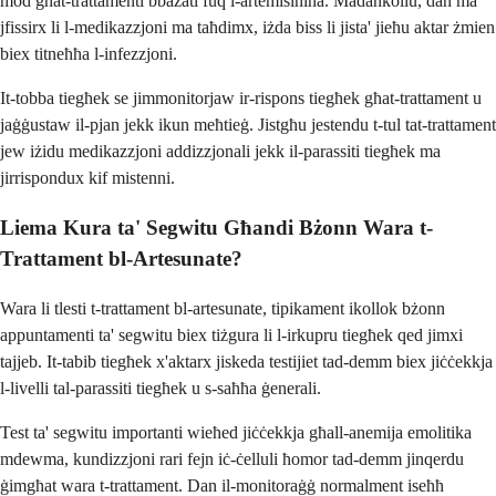
mod għat-trattamenti bbażati fuq l-artemisinina. Madankollu, dan ma
jfissirx li l-medikazzjoni ma taħdimx, iżda biss li jista' jieħu aktar żmien
biex titneħħa l-infezzjoni.
It-tobba tiegħek se jimmonitorjaw ir-rispons tiegħek għat-trattament u
jaġġustaw il-pjan jekk ikun meħtieġ. Jistgħu jestendu t-tul tat-trattament
jew iżidu medikazzjoni addizzjonali jekk il-parassiti tiegħek ma
jirrispondux kif mistenni.
Liema Kura ta' Segwitu Għandi Bżonn Wara t-
Trattament bl-Artesunate?
Wara li tlesti t-trattament bl-artesunate, tipikament ikollok bżonn
appuntamenti ta' segwitu biex tiżgura li l-irkupru tiegħek qed jimxi
tajjeb. It-tabib tiegħek x'aktarx jiskeda testijiet tad-demm biex jiċċekkja
l-livelli tal-parassiti tiegħek u s-saħħa ġenerali.
Test ta' segwitu importanti wieħed jiċċekkja għall-anemija emolitika
mdewma, kundizzjoni rari fejn iċ-ċelluli ħomor tad-demm jinqerdu
ġimgħat wara t-trattament. Dan il-monitoraġġ normalment iseħħ