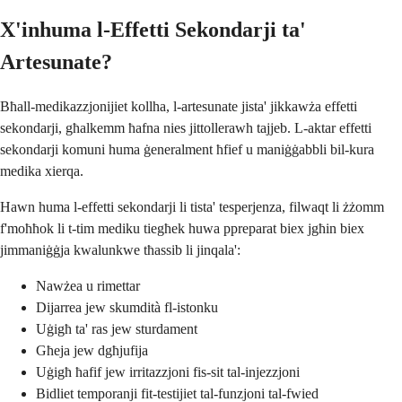
X'inhuma l-Effetti Sekondarji ta'
Artesunate?
Bħall-medikazzjonijiet kollha, l-artesunate jista' jikkawża effetti
sekondarji, għalkemm ħafna nies jittollerawh tajjeb. L-aktar effetti
sekondarji komuni huma ġeneralment ħfief u maniġġabbli bil-kura
medika xierqa.
Hawn huma l-effetti sekondarji li tista' tesperjenza, filwaqt li żżomm
f'moħħok li t-tim mediku tiegħek huwa ppreparat biex jgħin biex
jimmaniġġja kwalunkwe tħassib li jinqala':
Nawżea u rimettar
Dijarrea jew skumdità fl-istonku
Uġigħ ta' ras jew sturdament
Għeja jew dgħjufija
Uġigħ ħafif jew irritazzjoni fis-sit tal-injezzjoni
Bidliet temporanji fit-testijiet tal-funzjoni tal-fwied