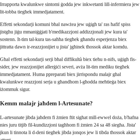
Irrapporta kwalunkwe sintomi ġodda jew inkwetanti lill-infermiera jew
lit-tobba tiegħek immedjatament.
Effetti sekondarji komuni bħal nawżea jew uġigħ ta' ras ħafif spiss
jistgħu jiġu mmaniġġjati b'medikazzjoni addizzjonali jew kura ta'
sostenn. It-tim tal-kura tas-saħħa tiegħek għandu esperjenza biex
jittratta dawn ir-reazzjonijiet u jista' jgħinek tħossok aktar komdu.
Għal effetti sekondarji serji bħal diffikultà biex tieħu n-nifs, uġigħ fis-
sider, jew reazzjonijiet allerġiċi severi, avża lit-tim mediku tiegħek
immedjatament. Huma ppreparati biex jirrispondu malajr għal
kwalunkwe reazzjoni serja u għandhom l-għodda meħtieġa biex
iżommuk sigur.
Kemm malajr jaħdem l-Artesunate?
L-artesunate jibda jaħdem fi żmien ftit sigħat mill-ewwel doża, b'ħafna
nies juru titjib fil-kundizzjoni tagħhom fi żmien 24 sa 48 siegħa. Jista'
jkun li tinnota li d-deni tiegħek jibda jonqos jew li tibda tħossok aktar
attent.