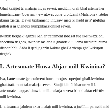
Għal każijiet ta' malarja inqas severi, mediċini orali bħal artemether-
lumefantrine (Coartem) jew atovaquone-proguanil (Malarone) jistgħu
jkunu xierqa. Dawn tipikament jintużaw meta xi ħadd jista' jibilgħu
pilloli u m'għandux kumplikazzjonijiet severi.
It-tabib tiegħek jagħżel l-aħjar trattament ibbażat fuq is-sitwazzjoni
speċifika tiegħek, it-tip ta' malarja li għandek, u liema mediċini huma
disponibbli. Afda li qed jagħżlu l-aktar għażla xierqa għall-irkupru
tiegħek.
L-Artesunate Huwa Aħjar mill-Kwinina?
Iva, l-artesunate ġeneralment huwa meqjus superjuri għall-kwinina
għat-trattament tal-malarja severa. Studji kliniċi kbar urew li l-
artesunate inaqqas l-imwiet mill-malarja severa b'mod aktar effettiv
mill-kwinina.
L-artesunate jaħdem aktar malajr mill-kwinina, u jneħħi l-parassiti mid-