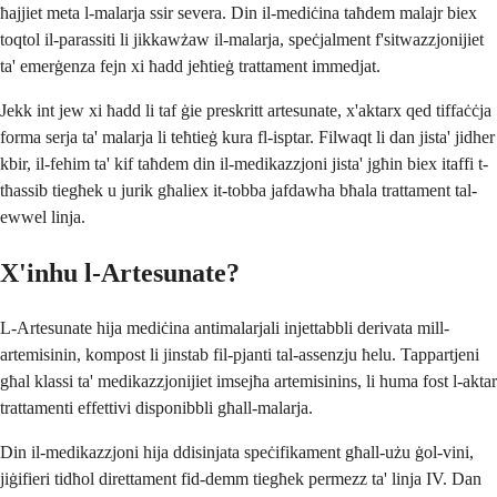
ħajjiet meta l-malarja ssir severa. Din il-mediċina taħdem malajr biex
toqtol il-parassiti li jikkawżaw il-malarja, speċjalment f'sitwazzjonijiet
ta' emerġenza fejn xi ħadd jeħtieġ trattament immedjat.
Jekk int jew xi ħadd li taf ġie preskritt artesunate, x'aktarx qed tiffaċċja
forma serja ta' malarja li teħtieġ kura fl-isptar. Filwaqt li dan jista' jidher
kbir, il-fehim ta' kif taħdem din il-medikazzjoni jista' jgħin biex itaffi t-
tħassib tiegħek u jurik għaliex it-tobba jafdawha bħala trattament tal-
ewwel linja.
X'inhu l-Artesunate?
L-Artesunate hija mediċina antimalarjali injettabbli derivata mill-
artemisinin, kompost li jinstab fil-pjanti tal-assenzju ħelu. Tappartjeni
għal klassi ta' medikazzjonijiet imsejħa artemisinins, li huma fost l-aktar
trattamenti effettivi disponibbli għall-malarja.
Din il-medikazzjoni hija ddisinjata speċifikament għall-użu ġol-vini,
jiġifieri tidħol direttament fid-demm tiegħek permezz ta' linja IV. Dan