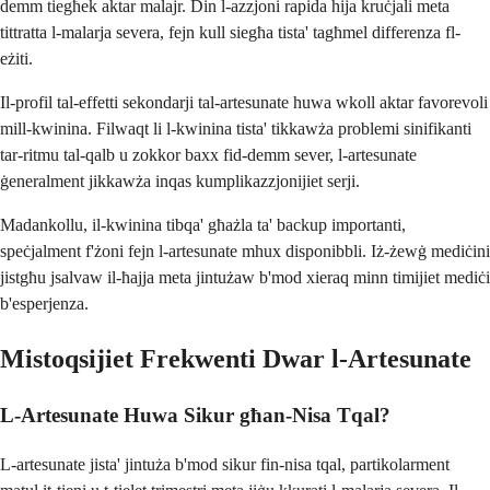
demm tiegħek aktar malajr. Din l-azzjoni rapida hija kruċjali meta
tittratta l-malarja severa, fejn kull siegħa tista' tagħmel differenza fl-
eżiti.
Il-profil tal-effetti sekondarji tal-artesunate huwa wkoll aktar favorevoli
mill-kwinina. Filwaqt li l-kwinina tista' tikkawża problemi sinifikanti
tar-ritmu tal-qalb u zokkor baxx fid-demm sever, l-artesunate
ġeneralment jikkawża inqas kumplikazzjonijiet serji.
Madankollu, il-kwinina tibqa' għażla ta' backup importanti,
speċjalment f'żoni fejn l-artesunate mhux disponibbli. Iż-żewġ mediċini
jistgħu jsalvaw il-ħajja meta jintużaw b'mod xieraq minn timijiet mediċi
b'esperjenza.
Mistoqsijiet Frekwenti Dwar l-Artesunate
L-Artesunate Huwa Sikur għan-Nisa Tqal?
L-artesunate jista' jintuża b'mod sikur fin-nisa tqal, partikolarment