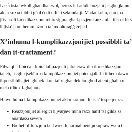
L-età tista’ wkoll għandha rwol, peress li l-adulti anzjani jistgħu jkunu
aktar suxxettibbli għal ċerti effetti sekondarji. Madankollu, dan ma
jfissirx li l-medikazzjoni mhix sigura għall-pazjenti anzjani – ifisser biss
li jista’ jkun hemm bżonn ta’ monitoraġġ żejjed.
X’inhuma l-kumplikazzjonijiet possibbli ta’
dan it-trattament?
Filwaqt li l-biċċa l-kbira tal-pazjenti jittolleraw din il-medikazzjoni
tajjeb, jistgħu jseħħu xi kumplikazzjonijiet potenzjali. Li tifhem dawn
il-possibbiltajiet jgħinek tkun taf x’għandek toqgħod attent għalih u
meta tfittex l-għajnuna.
Hawn huma l-kumplikazzjonijiet aktar komuni li tista’ tesperjenza:
Reazzjonijiet allerġiċi li jvarjaw minn raxx ħafif tal-ġilda sa
anafilassi severa
Bidliet fil-funzjoni tal-fwied li normalment jirkupraw wara t-