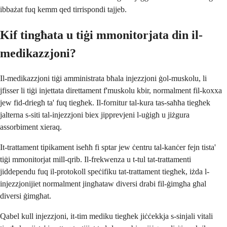
ibbażat fuq kemm qed tirrispondi tajjeb.
Kif tingħata u tiġi mmonitorjata din il-
medikazzjoni?
Il-medikazzjoni tiġi amministrata bħala injezzjoni ġol-muskolu, li
jfisser li tiġi injettata direttament f'muskolu kbir, normalment fil-koxxa
jew fid-driegħ ta' fuq tiegħek. Il-fornitur tal-kura tas-saħħa tiegħek
jalterna s-siti tal-injezzjoni biex jipprevjeni l-uġigħ u jiżgura
assorbiment xieraq.
It-trattament tipikament iseħħ fi sptar jew ċentru tal-kanċer fejn tista'
tiġi mmonitorjat mill-qrib. Il-frekwenza u t-tul tat-trattamenti
jiddependu fuq il-protokoll speċifiku tat-trattament tiegħek, iżda l-
injezzjonijiet normalment jingħataw diversi drabi fil-ġimgħa għal
diversi ġimgħat.
Qabel kull injezzjoni, it-tim mediku tiegħek jiċċekkja s-sinjali vitali