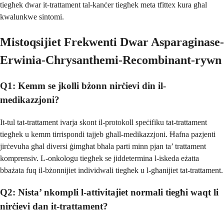
tiegħek dwar it-trattament tal-kanċer tiegħek meta tfittex kura għal
kwalunkwe sintomi.
Mistoqsijiet Frekwenti Dwar Asparaginase-
Erwinia-Chrysanthemi-Recombinant-rywn
Q1: Kemm se jkolli bżonn nirċievi din il-
medikazzjoni?
It-tul tat-trattament ivarja skont il-protokoll speċifiku tat-trattament
tiegħek u kemm tirrispondi tajjeb għall-medikazzjoni. Ħafna pazjenti
jirċevuha għal diversi ġimgħat bħala parti minn pjan ta’ trattament
komprensiv. L-onkologu tiegħek se jiddetermina l-iskeda eżatta
bbażata fuq il-bżonnijiet individwali tiegħek u l-għanijiet tat-trattament.
Q2: Nista’ nkompli l-attivitajiet normali tiegħi waqt li
nirċievi dan it-trattament?