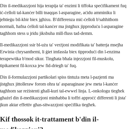
Din il-medikazzjoni hija terapija ta' enzimi li tiffoka speċifikament fuq
iċ-ċelloli tal-kanċer billi tnaqqas l-asparagine, aċidu amminiku li
jeħtieġu bil-kbir biex jgħixu. B'differenza miċ-ċelloli b'saħħithom
normali, ħafna ċelloli tal-kanċer ma jistgħux jipproduċu l-asparagine
tagħhom stess u jridu jiksbuha mill-fluss tad-demm.
Il-medikazzjoni ssir bl-użu ta' verżjoni modifikata ta' batterja msejħa
Erwinia chrysanthemi, li ġiet imfassla biex tipproduċi din l-enzima
terapewtika b'mod sikur. Tingħata bħala injezzjoni fil-muskolu,
tipikament fil-koxxa jew fid-driegħ ta' fuq.
Din il-formulazzjoni partikolari spiss tintuża meta l-pazjenti ma
jistgħux jittolleraw forom oħra ta' asparaginase jew meta l-kanċer
tagħhom sar reżistenti għall-kuri tal-ewwel linja. L-onkologu tiegħek
għażel din il-medikazzjoni minħabba li toffri approċċ differenti li jista'
jkun aktar effettiv għas-sitwazzjoni speċifika tiegħek.
Kif tħossok it-trattament b'din il-