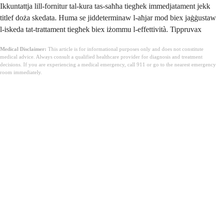
Ikkuntattja lill-fornitur tal-kura tas-saħħa tiegħek immedjatament jekk
titlef doża skedata. Huma se jiddeterminaw l-aħjar mod biex jaġġustaw
l-iskeda tat-trattament tiegħek biex iżommu l-effettività. Tippruvax
Medical Disclaimer:
This article is for informational purposes only and does not constitute
medical advice. Always consult a qualified healthcare provider for diagnosis and treatment
decisions. If you are experiencing a medical emergency, call 911 or go to the nearest emergency
room immediately.