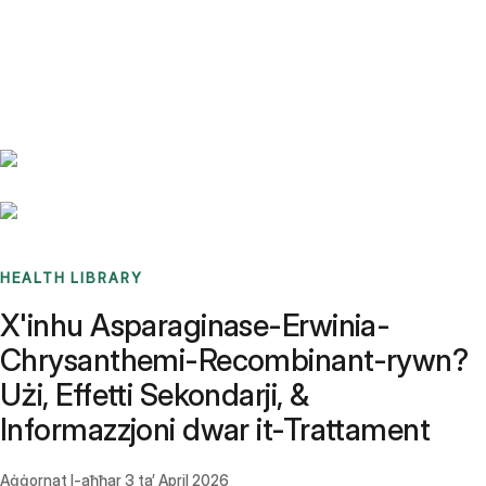
Benchmarks
Stories
FAQ
Sign up / Log in
HEALTH LIBRARY
X'inhu Asparaginase-Erwinia-
Chrysanthemi-Recombinant-rywn?
Użi, Effetti Sekondarji, &
Informazzjoni dwar it-Trattament
Aġġornat l-aħħar
3 ta’ April 2026