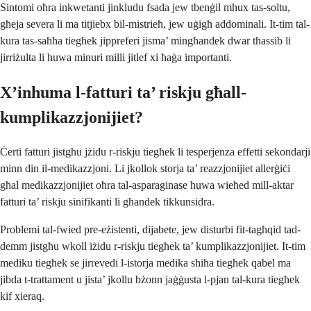
Sintomi oħra inkwetanti jinkludu fsada jew tbenġil mhux tas-soltu,
għeja severa li ma titjiebx bil-mistrieħ, jew uġigħ addominali. It-tim tal-
kura tas-saħħa tiegħek jippreferi jisma’ mingħandek dwar tħassib li
jirriżulta li huwa minuri milli jitlef xi ħaġa importanti.
X’inhuma l-fatturi ta’ riskju għall-
kumplikazzjonijiet?
Ċerti fatturi jistgħu jżidu r-riskju tiegħek li tesperjenza effetti sekondarji
minn din il-medikazzjoni. Li jkollok storja ta’ reazzjonijiet allerġiċi
għal medikazzjonijiet oħra tal-asparaginase huwa wieħed mill-aktar
fatturi ta’ riskju sinifikanti li għandek tikkunsidra.
Problemi tal-fwied pre-eżistenti, dijabete, jew disturbi fit-tagħqid tad-
demm jistgħu wkoll iżidu r-riskju tiegħek ta’ kumplikazzjonijiet. It-tim
mediku tiegħek se jirrevedi l-istorja medika sħiħa tiegħek qabel ma
jibda t-trattament u jista’ jkollu bżonn jaġġusta l-pjan tal-kura tiegħek
kif xieraq.