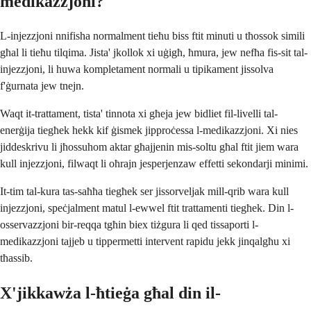
medikazzjoni?
L-injezzjoni nnifisha normalment tieħu biss ftit minuti u tħossok simili
għal li tieħu tilqima. Jista' jkollok xi uġigħ, ħmura, jew nefħa fis-sit tal-
injezzjoni, li huwa kompletament normali u tipikament jissolva
f'ġurnata jew tnejn.
Waqt it-trattament, tista' tinnota xi għeja jew bidliet fil-livelli tal-
enerġija tiegħek hekk kif ġismek jipproċessa l-medikazzjoni. Xi nies
jiddeskrivu li jħossuhom aktar għajjenin mis-soltu għal ftit jiem wara
kull injezzjoni, filwaqt li oħrajn jesperjenzaw effetti sekondarji minimi.
It-tim tal-kura tas-saħħa tiegħek ser jissorveljak mill-qrib wara kull
injezzjoni, speċjalment matul l-ewwel ftit trattamenti tiegħek. Din l-
osservazzjoni bir-reqqa tgħin biex tiżgura li qed tissaporti l-
medikazzjoni tajjeb u tippermetti intervent rapidu jekk jinqalgħu xi
tħassib.
X'jikkawża l-ħtieġa għal din il-