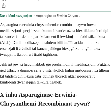
Dar
Medikazzjonijiet
Asparaginase Erwinia Chrysanthemi Recombinant Rywn Intramuscular Route
Asparaginase-erwinia-chrysanthemi-recombinant-rywn huwa
medikazzjoni speċjalizzata kontra l-kanċer użata biex tikkura ċerti tipi
ta' kanċer tad-demm, partikolarment il-lewkimja limfoblastika akuta
(ALL). Din il-medikazzjoni taħdem billi tneħħi aċidu amminiku
essenzjali li ċ-ċelloli tal-kanċer jeħtieġu biex jgħixu, u tgħin biex
twaqqaf it-tkabbir u t-tixrid tagħhom.
Jekk int jew xi ħadd maħbub ġie preskritt din il-medikazzjoni, x'aktarx
qed tiffaċċja dijanjosi serja u jista' jkollok ħafna mistoqsijiet. Li tifhem
kif taħdem din il-kura tista' tgħinek tħossok aktar ippreparat u
kunfidenti dwar il-pjan tal-kura tiegħek.
X'inhu Asparaginase-Erwinia-
Chrysanthemi-Recombinant-rywn?