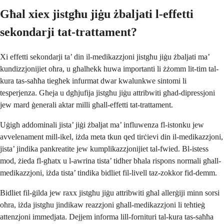
Għal xiex jistgħu jiġu żbaljati l-effetti
sekondarji tat-trattament?
Xi effetti sekondarji ta’ din il-medikazzjoni jistgħu jiġu żbaljati ma’
kundizzjonijiet oħra, u għalhekk huwa importanti li żżomm lit-tim tal-
kura tas-saħħa tiegħek infurmat dwar kwalunkwe sintomi li
tesperjenza. Għeja u dgħjufija jistgħu jiġu attribwiti għad-dipressjoni
jew mard ġenerali aktar milli għall-effetti tat-trattament.
Uġigħ addominali jista’ jiġi żbaljat ma’ influwenza fl-istonku jew
avvelenament mill-ikel, iżda meta tkun qed tirċievi din il-medikazzjoni,
jista’ jindika pankreatite jew kumplikazzjonijiet tal-fwied. Bl-istess
mod, żieda fl-għatx u l-awrina tista’ tidher bħala rispons normali għall-
medikazzjoni, iżda tista’ tindika bidliet fil-livell taz-zokkor fid-demm.
Bidliet fil-ġilda jew raxx jistgħu jiġu attribwiti għal allerġiji minn sorsi
oħra, iżda jistgħu jindikaw reazzjoni għall-medikazzjoni li teħtieġ
attenzjoni immedjata. Dejjem informa lill-fornituri tal-kura tas-saħħa