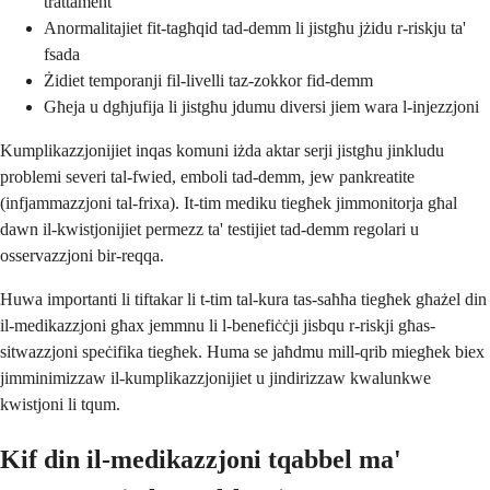
trattament
Anormalitajiet fit-tagħqid tad-demm li jistgħu jżidu r-riskju ta'
fsada
Żidiet temporanji fil-livelli taz-zokkor fid-demm
Għeja u dgħjufija li jistgħu jdumu diversi jiem wara l-injezzjoni
Kumplikazzjonijiet inqas komuni iżda aktar serji jistgħu jinkludu
problemi severi tal-fwied, emboli tad-demm, jew pankreatite
(infjammazzjoni tal-frixa). It-tim mediku tiegħek jimmonitorja għal
dawn il-kwistjonijiet permezz ta' testijiet tad-demm regolari u
osservazzjoni bir-reqqa.
Huwa importanti li tiftakar li t-tim tal-kura tas-saħħa tiegħek għażel din
il-medikazzjoni għax jemmnu li l-benefiċċji jisbqu r-riskji għas-
sitwazzjoni speċifika tiegħek. Huma se jaħdmu mill-qrib miegħek biex
jimminimizzaw il-kumplikazzjonijiet u jindirizzaw kwalunkwe
kwistjoni li tqum.
Kif din il-medikazzjoni tqabbel ma'