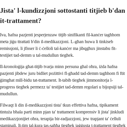
Jista' l-kundizzjoni sottostanti titjieb b'dan
it-trattament?
Iva, ħafna pazjenti jesperjenzaw titjib sinifikanti fil-kanċer tagħhom
meta jiġu ttrattati b'din il-medikazzjoni. L-għan huwa li tinkiseb
remissjoni, li jfisser li ċ-ċelloli tal-kanċer ma jibqgħux jinstabu fit-
testijiet tad-demm u tal-mudullun tiegħek.
Il-kronoloġija għat-titjib tvarja minn persuna għal oħra, iżda ħafna
pazjenti jibdew juru bidliet pożittivi fl-għadd tad-demm tagħhom fi ftit
ġimgħat mill-bidu tat-trattament. It-tabib tiegħek jimmonitorja l-
progress tiegħek permezz ta' testijiet tad-demm regolari u bijopsiji tal-
mudullun.
Filwaqt li din il-medikazzjoni tista' tkun effettiva ħafna, tipikament
tintuża bħala parti minn pjan ta' trattament komprensiv li jista' jinkludi
medikazzjonijiet oħra, terapija bir-radjazzjoni, jew trapjant ta' ċelluli
staminali. It-tim tal-kura tas-saħħa tiegħek jaġġusta t-trattament tiegħek