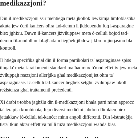
medikazzjoni?
Din il-medikazzjoni ssir meħtieġa meta jkollok lewkimja limfoblastika
akuta jew ċerti kanċers oħra tad-demm li jiddependu fuq l-asparagine
biex jgħixu. Dawn il-kanċers jiżviluppaw meta ċ-ċelluli bojod tad-
demm fil-mudullun tal-għadam tiegħek jibdew jikbru u jinqasmu bla
kontroll.
Il-ħtieġa speċifika għal din il-forma partikolari ta' asparaginase spiss
tinqala' meta t-trattamenti standard ma ħadmux b'mod effettiv jew meta
żviluppajt reazzjoni allerġika għal medikazzjonijiet oħra ta'
asparaginase. Iċ-ċelluli tal-kanċer tiegħek setgħu żviluppaw ukoll
reżistenza għal trattamenti preċedenti.
Xi drabi t-tobba jagħżlu din il-medikazzjoni bħala parti minn approċċ
ta' terapija kombinata, fejn diversi mediċini jaħdmu flimkien biex
jattakkaw iċ-ċelluli tal-kanċer minn angoli differenti. Din l-istrateġija
tista' tkun aktar effettiva milli tuża medikazzjoni waħda biss.