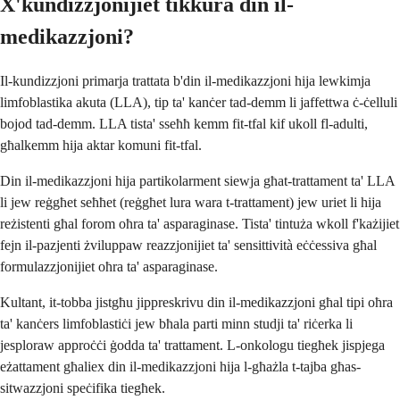
X'kundizzjonijiet tikkura din il-
medikazzjoni?
Il-kundizzjoni primarja trattata b'din il-medikazzjoni hija lewkimja
limfoblastika akuta (LLA), tip ta' kanċer tad-demm li jaffettwa ċ-ċelluli
bojod tad-demm. LLA tista' sseħħ kemm fit-tfal kif ukoll fl-adulti,
għalkemm hija aktar komuni fit-tfal.
Din il-medikazzjoni hija partikolarment siewja għat-trattament ta' LLA
li jew reġgħet seħħet (reġgħet lura wara t-trattament) jew uriet li hija
reżistenti għal forom oħra ta' asparaginase. Tista' tintuża wkoll f'każijiet
fejn il-pazjenti żviluppaw reazzjonijiet ta' sensittività eċċessiva għal
formulazzjonijiet oħra ta' asparaginase.
Kultant, it-tobba jistgħu jippreskrivu din il-medikazzjoni għal tipi oħra
ta' kanċers limfoblastiċi jew bħala parti minn studji ta' riċerka li
jesploraw approċċi ġodda ta' trattament. L-onkologu tiegħek jispjega
eżattament għaliex din il-medikazzjoni hija l-għażla t-tajba għas-
sitwazzjoni speċifika tiegħek.