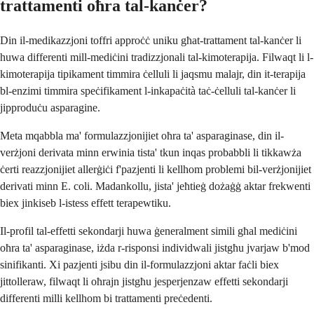
trattamenti oħra tal-kanċer?
Din il-medikazzjoni toffri approċċ uniku għat-trattament tal-kanċer li
huwa differenti mill-mediċini tradizzjonali tal-kimoterapija. Filwaqt li l-
kimoterapija tipikament timmira ċelluli li jaqsmu malajr, din it-terapija
bl-enzimi timmira speċifikament l-inkapaċità taċ-ċelluli tal-kanċer li
jipproduċu asparagine.
Meta mqabbla ma' formulazzjonijiet oħra ta' asparaginase, din il-
verżjoni derivata minn erwinia tista' tkun inqas probabbli li tikkawża
ċerti reazzjonijiet allerġiċi f'pazjenti li kellhom problemi bil-verżjonijiet
derivati minn E. coli. Madankollu, jista' jeħtieġ dożaġġ aktar frekwenti
biex jinkiseb l-istess effett terapewtiku.
Il-profil tal-effetti sekondarji huwa ġeneralment simili għal mediċini
oħra ta' asparaginase, iżda r-risponsi individwali jistgħu jvarjaw b'mod
sinifikanti. Xi pazjenti jsibu din il-formulazzjoni aktar faċli biex
jittolleraw, filwaqt li oħrajn jistgħu jesperjenzaw effetti sekondarji
differenti milli kellhom bi trattamenti preċedenti.