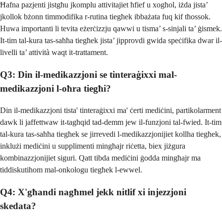
Ħafna pazjenti jistgħu jkomplu attivitajiet ħfief u xogħol, iżda jista’
jkollok bżonn timmodifika r-rutina tiegħek ibbażata fuq kif tħossok.
Huwa importanti li tevita eżerċizzju qawwi u tisma’ s-sinjali ta’ ġismek.
It-tim tal-kura tas-saħħa tiegħek jista’ jipprovdi gwida speċifika dwar il-
livelli ta’ attività waqt it-trattament.
Q3: Din il-medikazzjoni se tinteraġixxi mal-
medikazzjoni l-oħra tiegħi?
Din il-medikazzjoni tista' tinteraġixxi ma' ċerti mediċini, partikolarment
dawk li jaffettwaw it-tagħqid tad-demm jew il-funzjoni tal-fwied. It-tim
tal-kura tas-saħħa tiegħek se jirrevedi l-medikazzjonijiet kollha tiegħek,
inklużi mediċini u supplimenti mingħajr riċetta, biex jiżgura
kombinazzjonijiet siguri. Qatt tibda mediċini ġodda mingħajr ma
tiddiskutihom mal-onkologu tiegħek l-ewwel.
Q4: X'għandi nagħmel jekk nitlif xi injezzjoni
skedata?