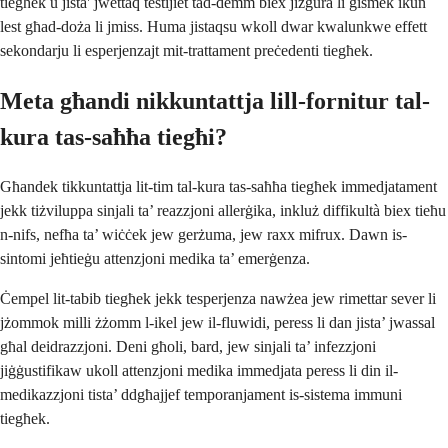
tiegħek u jista' jwettaq testijiet tad-demm biex jiżgura li ġismek ikun
lest għad-doża li jmiss. Huma jistaqsu wkoll dwar kwalunkwe effett
sekondarju li esperjenzajt mit-trattament preċedenti tiegħek.
Meta għandi nikkuntattja lill-fornitur tal-
kura tas-saħħa tiegħi?
Għandek tikkuntattja lit-tim tal-kura tas-saħħa tiegħek immedjatament
jekk tiżviluppa sinjali ta’ reazzjoni allerġika, inkluż diffikultà biex tieħu
n-nifs, nefħa ta’ wiċċek jew gerżuma, jew raxx mifrux. Dawn is-
sintomi jeħtieġu attenzjoni medika ta’ emerġenza.
Ċempel lit-tabib tiegħek jekk tesperjenza nawżea jew rimettar sever li
jżommok milli żżomm l-ikel jew il-fluwidi, peress li dan jista’ jwassal
għal deidrazzjoni. Deni għoli, bard, jew sinjali ta’ infezzjoni
jiġġustifikaw ukoll attenzjoni medika immedjata peress li din il-
medikazzjoni tista’ ddgħajjef temporanjament is-sistema immuni
tiegħek.