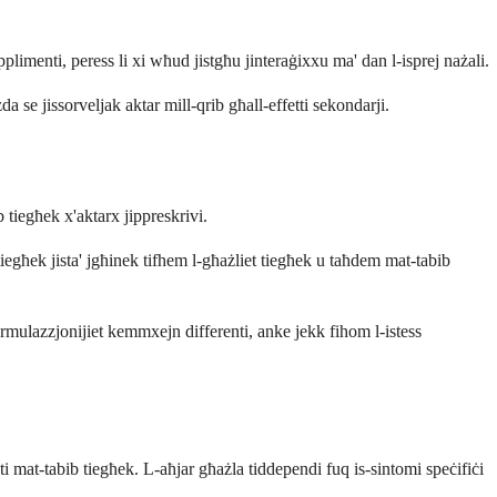
upplimenti, peress li xi wħud jistgħu jinteraġixxu ma' dan l-isprej nażali.
a se jissorveljak aktar mill-qrib għall-effetti sekondarji.
 tiegħek x'aktarx jippreskrivi.
 tiegħek jista' jgħinek tifhem l-għażliet tiegħek u taħdem mat-tabib
ormulazzjonijiet kemmxejn differenti, anke jekk fihom l-istess
ti mat-tabib tiegħek. L-aħjar għażla tiddependi fuq is-sintomi speċifiċi