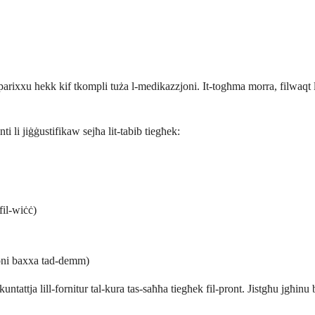
arixxu hekk kif tkompli tuża l-medikazzjoni. It-togħma morra, filwaqt l
i li jiġġustifikaw sejħa lit-tabib tiegħek:
fil-wiċċ)
sjoni baxxa tad-demm)
kkuntattja lill-fornitur tal-kura tas-saħħa tiegħek fil-pront. Jistgħu jg