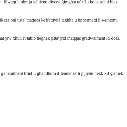
m, filwaqt li oħrajn jeħtieġu diversi ġimgħat ta' użu konsistenti biex
azzjoni tista' tnaqqas l-effettività tagħha u tippermetti li s-sintomi
t jew xhur. It-tabib tiegħek jista' jrid inaqqas gradwalment id-doża
ma ġeneralment ħfief u għandhom it-tendenza li jitjiebu hekk kif ġismek