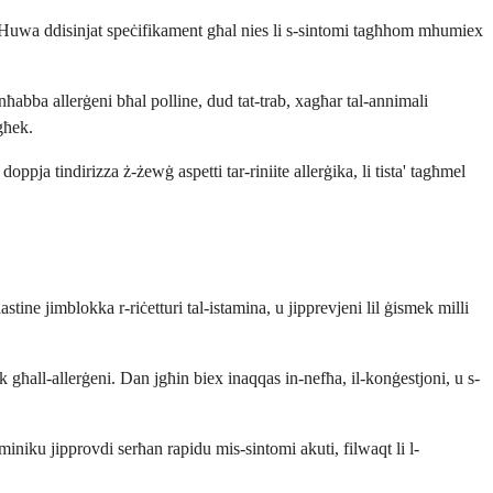
ali. Huwa ddisinjat speċifikament għal nies li s-sintomi tagħhom mhumiex
nħabba allerġeni bħal polline, dud tat-trab, xagħar tal-annimali
għek.
pja tindirizza ż-żewġ aspetti tar-riniite allerġika, li tista' tagħmel
e jimblokka r-riċetturi tal-istamina, u jipprevjeni lil ġismek milli
k għall-allerġeni. Dan jgħin biex inaqqas in-nefħa, il-konġestjoni, u s-
iku jipprovdi serħan rapidu mis-sintomi akuti, filwaqt li l-