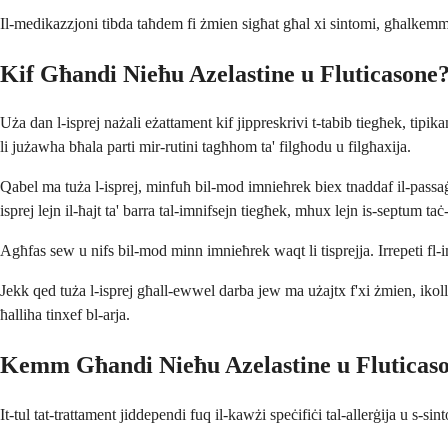
Il-medikazzjoni tibda taħdem fi żmien sigħat għal xi sintomi, għalkemm l-
Kif Għandi Nieħu Azelastine u Fluticasone
Uża dan l-isprej nażali eżattament kif jippreskrivi t-tabib tiegħek, tip
li jużawha bħala parti mir-rutini tagħhom ta' filgħodu u filgħaxija.
Qabel ma tuża l-isprej, minfuħ bil-mod imnieħrek biex tnaddaf il-passa
isprej lejn il-ħajt ta' barra tal-imnifsejn tiegħek, mhux lejn is-septum taċ
Agħfas sew u nifs bil-mod minn imnieħrek waqt li tisprejja. Irrepeti fl-i
Jekk qed tuża l-isprej għall-ewwel darba jew ma użajtx f'xi żmien, ikollo
ħalliha tinxef bl-arja.
Kemm Għandi Nieħu Azelastine u Fluticas
It-tul tat-trattament jiddependi fuq il-kawżi speċifiċi tal-allerġija u s-sint