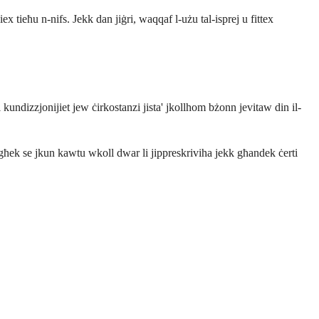
x tieħu n-nifs. Jekk dan jiġri, waqqaf l-użu tal-isprej u fittex
 kundizzjonijiet jew ċirkostanzi jista' jkollhom bżonn jevitaw din il-
tiegħek se jkun kawtu wkoll dwar li jippreskriviha jekk għandek ċerti