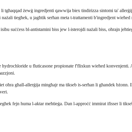
a li tgħaqqad żewġ ingredjenti qawwija biex tindirizza sintomi ta' allerġi
ġi nażali tiegħek, u jagħtik serħan meta t-trattamenti b'ingredjent wieħe
s isibu suċċess bl-antistamini biss jew l-isterojdi nażali biss, oħrajn je
e hydrochloride u fluticasone propionate f'flixkun wieħed konvenjenti. Az
mazzjoni.
ijiet oħra għall-allerġija mingħajr ma tikseb is-serħan li għandek bżonn.
veri.
iegħek fejn huma l-aktar meħtieġa. Dan l-approċċ immirat ifisser li tikseb