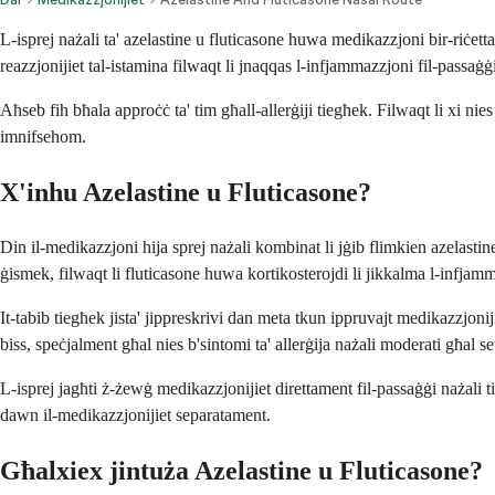
L-isprej nażali ta' azelastine u fluticasone huwa medikazzjoni bir-riċett
reazzjonijiet tal-istamina filwaqt li jnaqqas l-infjammazzjoni fil-passaġ
Aħseb fih bħala approċċ ta' tim għall-allerġiji tiegħek. Filwaqt li xi nie
imnifsehom.
X'inhu Azelastine u Fluticasone?
Din il-medikazzjoni hija sprej nażali kombinat li jġib flimkien azelastin
ġismek, filwaqt li fluticasone huwa kortikosterojdi li jikkalma l-infjam
It-tabib tiegħek jista' jippreskrivi dan meta tkun ippruvajt medikazzjon
biss, speċjalment għal nies b'sintomi ta' allerġija nażali moderati għal se
L-isprej jagħti ż-żewġ medikazzjonijiet direttament fil-passaġġi nażali t
dawn il-medikazzjonijiet separatament.
Għalxiex jintuża Azelastine u Fluticasone?