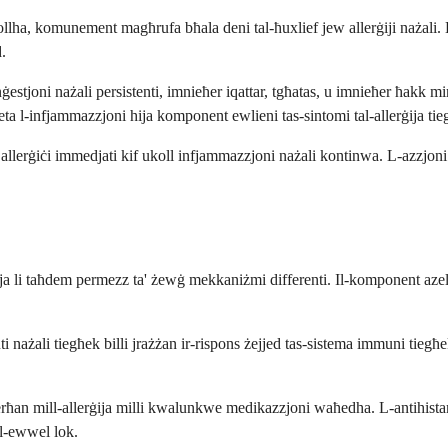
sena kollha, komunement magħrufa bħala deni tal-ħuxlief jew allerġiji naż
d.
ġestjoni nażali persistenti, imnieħer iqattar, tgħatas, u imnieħer ħakk mi
a l-infjammazzjoni hija komponent ewlieni tas-sintomi tal-allerġija tie
llerġiċi immedjati kif ukoll infjammazzjoni nażali kontinwa. L-azzjoni dop
li taħdem permezz ta' żewġ mekkaniżmi differenti. Il-komponent azelastin
i nażali tiegħek billi jrażżan ir-rispons żejjed tas-sistema immuni tiegħe
ħan mill-allerġija milli kwalunkwe medikazzjoni waħedha. L-antihistamin
fl-ewwel lok.