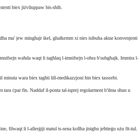
stenti biex jiżviluppaw bis-sħiħ.
eħodha ma' jew mingħajr ikel, għalkemm xi nies isibuha aktar konvenjenti
mnifsejn waħda waqt li tagħlaq l-imnifsejn l-oħra b'subgħajk. Immira l-
il minuta wara biex tagħti lill-medikazzjoni ħin biex tassorbi.
m tara ċpar fin. Naddaf il-ponta tal-isprej regolarment b'ilma sħun u
ine, filwaqt li l-allerġiji matul is-sena kollha jistgħu jeħtieġu użu fit-tul.