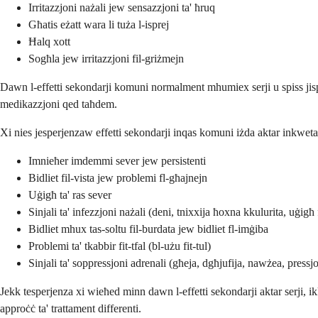
Irritazzjoni nażali jew sensazzjoni ta' ħruq
Għatis eżatt wara li tuża l-isprej
Ħalq xott
Sogħla jew irritazzjoni fil-griżmejn
Dawn l-effetti sekondarji komuni normalment mhumiex serji u spiss jisp
medikazzjoni qed taħdem.
Xi nies jesperjenzaw effetti sekondarji inqas komuni iżda aktar inkwetant
Imnieħer imdemmi sever jew persistenti
Bidliet fil-vista jew problemi fl-għajnejn
Uġigħ ta' ras sever
Sinjali ta' infezzjoni nażali (deni, tnixxija ħoxna kkulurita, uġigħ 
Bidliet mhux tas-soltu fil-burdata jew bidliet fl-imġiba
Problemi ta' tkabbir fit-tfal (bl-użu fit-tul)
Sinjali ta' soppressjoni adrenali (għeja, dgħjufija, nawżea, pres
Jekk tesperjenza xi wieħed minn dawn l-effetti sekondarji aktar serji, i
approċċ ta' trattament differenti.