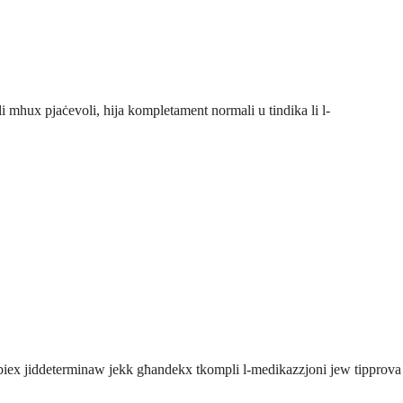
i mhux pjaċevoli, hija kompletament normali u tindika li l-
ħinu biex jiddeterminaw jekk għandekx tkompli l-medikazzjoni jew tipprova