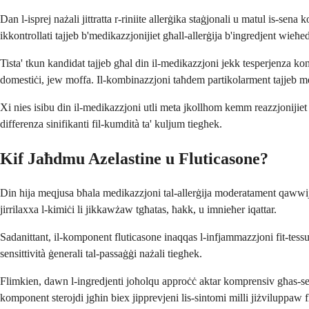
Dan l-isprej nażali jittratta r-riniite allerġika staġjonali u matul is-
ikkontrollati tajjeb b'medikazzjonijiet għall-allerġija b'ingredjent wieħe
Tista' tkun kandidat tajjeb għal din il-medikazzjoni jekk tesperjenza kon
domestiċi, jew moffa. Il-kombinazzjoni taħdem partikolarment tajjeb met
Xi nies isibu din il-medikazzjoni utli meta jkollhom kemm reazzjonijiet a
differenza sinifikanti fil-kumdità ta' kuljum tiegħek.
Kif Jaħdmu Azelastine u Fluticasone?
Din hija meqjusa bħala medikazzjoni tal-allerġija moderatament qawwija 
jirrilaxxa l-kimiċi li jikkawżaw tgħatas, ħakk, u imnieħer iqattar.
Sadanittant, il-komponent fluticasone inaqqas l-infjammazzjoni fit-tessut
sensittività ġenerali tal-passaġġi nażali tiegħek.
Flimkien, dawn l-ingredjenti joħolqu approċċ aktar komprensiv għas-ser
komponent sterojdi jgħin biex jipprevjeni lis-sintomi milli jiżviluppaw 