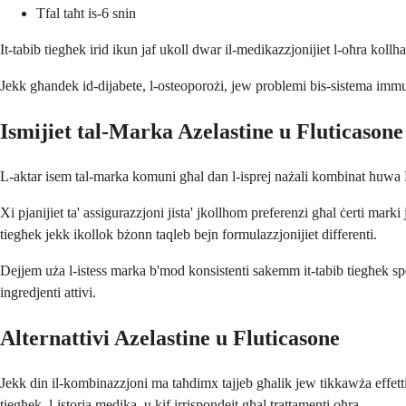
Tfal taħt is-6 snin
It-tabib tiegħek irid ikun jaf ukoll dwar il-medikazzjonijiet l-oħra kollha
Jekk għandek id-dijabete, l-osteoporożi, jew problemi bis-sistema immuni t
Ismijiet tal-Marka Azelastine u Fluticasone
L-aktar isem tal-marka komuni għal dan l-isprej nażali kombinat huwa Dymis
Xi pjanijiet ta' assigurazzjoni jista' jkollhom preferenzi għal ċerti marki
tiegħek jekk ikollok bżonn taqleb bejn formulazzjonijiet differenti.
Dejjem uża l-istess marka b'mod konsistenti sakemm it-tabib tiegħek speċ
ingredjenti attivi.
Alternattivi Azelastine u Fluticasone
Jekk din il-kombinazzjoni ma taħdimx tajjeb għalik jew tikkawża effetti s
tiegħek, l-istorja medika, u kif irrispondejt għal trattamenti oħra.