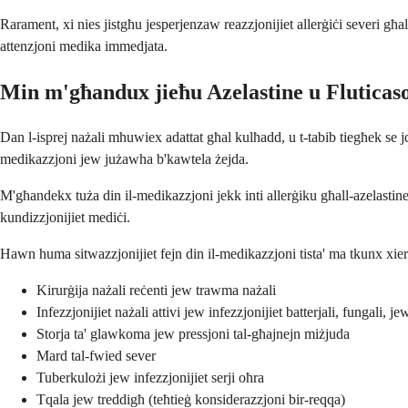
Rarament, xi nies jistgħu jesperjenzaw reazzjonijiet allerġiċi severi għal
attenzjoni medika immedjata.
Min m'għandux jieħu Azelastine u Fluticas
Dan l-isprej nażali mhuwiex adattat għal kulħadd, u t-tabib tiegħek se jq
medikazzjoni jew jużawha b'kawtela żejda.
M'għandekx tuża din il-medikazzjoni jekk inti allerġiku għall-azelastine,
kundizzjonijiet mediċi.
Hawn huma sitwazzjonijiet fejn din il-medikazzjoni tista' ma tkunx xier
Kirurġija nażali reċenti jew trawma nażali
Infezzjonijiet nażali attivi jew infezzjonijiet batterjali, fungali, je
Storja ta' glawkoma jew pressjoni tal-għajnejn miżjuda
Mard tal-fwied sever
Tuberkulożi jew infezzjonijiet serji oħra
Tqala jew treddigħ (teħtieġ konsiderazzjoni bir-reqqa)