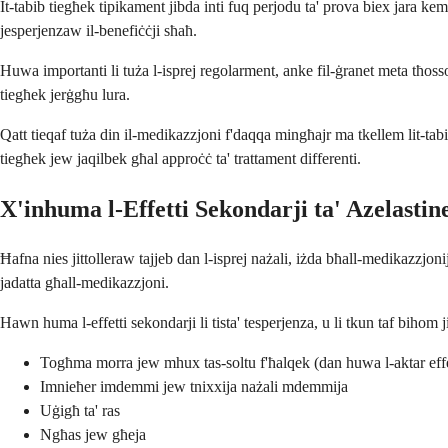
It-tabib tiegħek tipikament jibda inti fuq perjodu ta' prova biex jara kem
jesperjenzaw il-benefiċċji sħaħ.
Huwa importanti li tuża l-isprej regolarment, anke fil-ġranet meta tħossok
tiegħek jerġgħu lura.
Qatt tieqaf tuża din il-medikazzjoni f'daqqa mingħajr ma tkellem lit-tab
tiegħek jew jaqilbek għal approċċ ta' trattament differenti.
X'inhuma l-Effetti Sekondarji ta' Azelastin
Ħafna nies jittolleraw tajjeb dan l-isprej nażali, iżda bħall-medikazzjo
jadatta għall-medikazzjoni.
Hawn huma l-effetti sekondarji li tista' tesperjenza, u li tkun taf bihom j
Togħma morra jew mhux tas-soltu f'ħalqek (dan huwa l-aktar eff
Imnieħer imdemmi jew tnixxija nażali mdemmija
Uġigħ ta' ras
Ngħas jew għeja