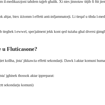
m il-medikazzjoni taħdem tajjeb għalik. Xi nies jinnotaw titjib fi ftit jie
 aħjar, biex iżżomm l-effetti anti-infjammatorji. Li tieqaf u tibda l-medik
ib tiegħek l-ewwel, speċjalment jekk kont qed tużaha għal diversi ġimgħa
e u Fluticasone?
nijiet kollha, jista' jikkawża effetti sekondarji. Dawk l-aktar komuni hu
ista' jgħinek tħossok aktar ippreparat:
ett sekondarju komuni)