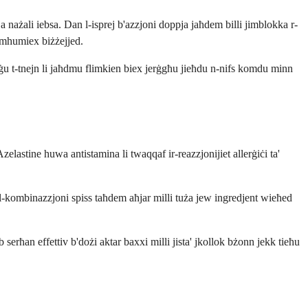
ja nażali iebsa. Dan l-isprej b'azzjoni doppja jaħdem billi jimblokka r-
d mhumiex biżżejjed.
ħtieġu t-tnejn li jaħdmu flimkien biex jerġgħu jieħdu n-nifs komdu minn
elastine huwa antistamina li twaqqaf ir-reazzjonijiet allerġiċi ta'
 Il-kombinazzjoni spiss taħdem aħjar milli tuża jew ingredjent wieħed
 serħan effettiv b'dożi aktar baxxi milli jista' jkollok bżonn jekk tieħu