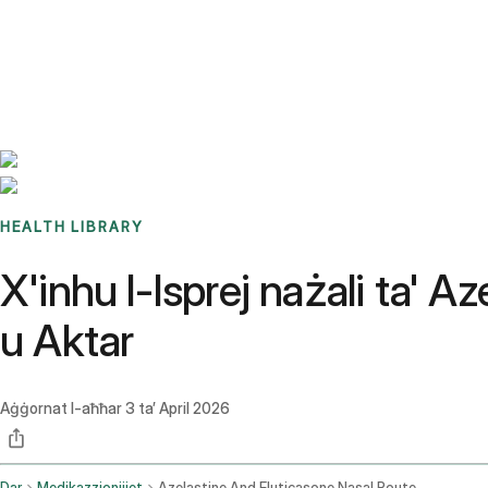
Benchmarks
Stories
FAQ
Sign up / Log in
HEALTH LIBRARY
X'inhu l-Isprej nażali ta' A
u Aktar
Aġġornat l-aħħar
3 ta’ April 2026
Dar
Medikazzjonijiet
Azelastine And Fluticasone Nasal Route