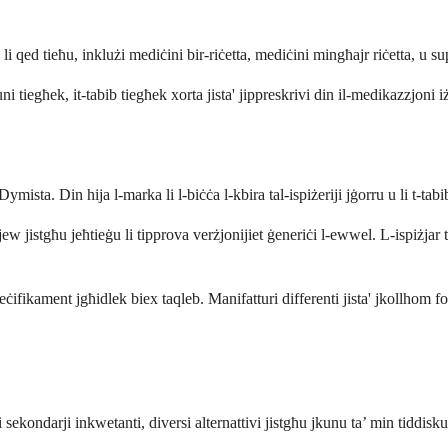
 li qed tieħu, inklużi mediċini bir-riċetta, mediċini mingħajr riċetta, u s
iegħek, it-tabib tiegħek xorta jista' jippreskrivi din il-medikazzjoni iżd
ta. Din hija l-marka li l-biċċa l-kbira tal-ispiżeriji jġorru u li t-tabib
 jew jistgħu jeħtieġu li tipprova verżjonijiet ġeneriċi l-ewwel. L-ispiżjar
ifikament jgħidlek biex taqleb. Manifatturi differenti jista' jkollhom f
ekondarji inkwetanti, diversi alternattivi jistgħu jkunu ta’ min tiddisku