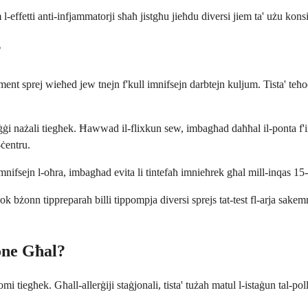
effetti anti-infjammatorji sħaħ jistgħu jieħdu diversi jiem ta' użu konsi
?
ikament sprej wieħed jew tnejn f'kull imnifsejn darbtejn kuljum. Tista' t
ġġi nażali tiegħek. Ħawwad il-flixkun sew, imbagħad daħħal il-ponta f'i
-ċentru.
mnifsejn l-oħra, imbagħad evita li tintefaħ imnieħrek għal mill-inqas 15-
k bżonn tippreparah billi tippompja diversi sprejs tat-test fl-arja sakem
one Għal?
omi tiegħek. Għall-allerġiji staġjonali, tista' tużah matul l-istaġun tal-poll