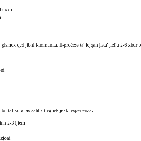
u baxxa
a
 ġismek qed jibni l-immunità. Il-proċess ta' fejqan jista' jieħu 2-6 xhur bi
oni
.
rnitur tal-kura tas-saħħa tiegħek jekk tesperjenza:
inn 2-3 ijiem
zzjoni