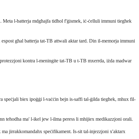
 Meta l-batterja mdgħajfa tidħol f'ġismek, iċ-ċelluli immuni tiegħek
n espost għal batterja tat-TB attwali aktar tard. Din il-memorja immuni
0% protezzjoni kontra l-meningite tat-TB u t-TB mxerrda, iżda madwar
a speċjali biex ipoġġi l-vaċċin bejn is-saffi tal-ġilda tiegħek, mhux fil-
 teħodha ma' l-ikel jew l-ilma peress li mhijiex medikazzjoni orali.
 ma jirrakkomandahx speċifikament. Is-sit tal-injezzjoni x'aktarx