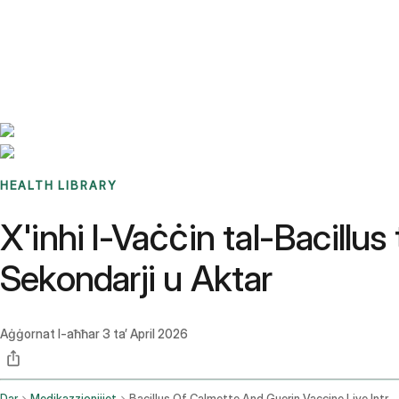
Benchmarks
Stories
FAQ
Sign up / Log in
HEALTH LIBRARY
X'inhi l-Vaċċin tal-Bacillu
Sekondarji u Aktar
Aġġornat l-aħħar
3 ta’ April 2026
Dar
Medikazzjonijiet
Bacillus Of Calmette And Guerin Vaccine Live Intradermal Route