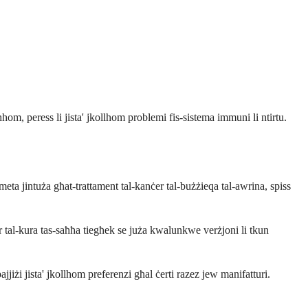
 peress li jista' jkollhom problemi fis-sistema immuni li ntirtu.
meta jintuża għat-trattament tal-kanċer tal-bużżieqa tal-awrina, spiss
r tal-kura tas-saħħa tiegħek se juża kwalunkwe verżjoni li tkun
jiżi jista' jkollhom preferenzi għal ċerti razez jew manifatturi.