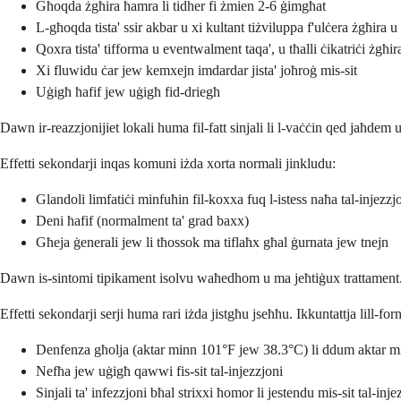
Għoqda żgħira ħamra li tidher fi żmien 2-6 ġimgħat
L-għoqda tista' ssir akbar u xi kultant tiżviluppa f'ulċera żgħira 
Qoxra tista' tifforma u eventwalment taqa', u tħalli ċikatriċi żgħir
Xi fluwidu ċar jew kemxejn imdardar jista' joħroġ mis-sit
Uġigħ ħafif jew uġigħ fid-driegħ
Dawn ir-reazzjonijiet lokali huma fil-fatt sinjali li l-vaċċin qed jaħdem u
Effetti sekondarji inqas komuni iżda xorta normali jinkludu:
Glandoli limfatiċi minfuħin fil-koxxa fuq l-istess naħa tal-injezzj
Deni ħafif (normalment ta' grad baxx)
Għeja ġenerali jew li tħossok ma tiflaħx għal ġurnata jew tnejn
Dawn is-sintomi tipikament isolvu waħedhom u ma jeħtiġux trattament
Effetti sekondarji serji huma rari iżda jistgħu jseħħu. Ikkuntattja lill-fo
Denfenza għolja (aktar minn 101°F jew 38.3°C) li ddum aktar m
Nefħa jew uġigħ qawwi fis-sit tal-injezzjoni
Sinjali ta' infezzjoni bħal strixxi ħomor li jestendu mis-sit tal-inje