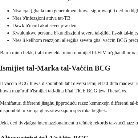
Nisa tqal (għalkemm ġeneralment huwa sigur waqt li qed ireddg
Nies b'infezzjoni attiva tat-TB
Dawk b'mard akut sever jew deni
Kwalunkwe persuna b'kundizzjoni severa tal-ġilda fis-sit tal-inje
Nies li kellhom reazzjoni allerġika severa għal vaċċin BCG preċ
Barra minn hekk, trabi mwielda minn ommijiet bl-HIV m'għandhomx jirċi
Ismijiet tal-Marka tal-Vaċċin BCG
Il-vaċċin BCG huwa disponibbli taħt diversi ismijiet tad-ditta madwar id-
huwa magħruf b'ismijiet tad-ditta bħal TICE BCG jew TheraCys.
Manifatturi differenti jistgħu jipproduċu razez kemmxejn differenti tal-
disponibbli u xierqa għas-sitwazzjoni speċifika tiegħek.
Jekk qed tivvjaġġa internazzjonalment u teħtieġ rekords tal-vaċċinazzjoni