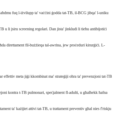
jaħdmu fuq l-iżvilupp ta' vaċċini ġodda tat-TB, il-BCG jibqa' l-uniku
li jsiru screening regolari. Dan jista' jinkludi li tieħu antibijotiċi
ħda direttament fil-bużżieqa tal-awrina, jew proċeduri kirurġiċi. L-
 effettiv meta jiġi kkombinat ma' strateġiji oħra ta' prevenzjoni tat-TB
zjoni kontra t-TB pulmonari, speċjalment fl-adulti, u għalhekk ħafna
ament ta' każijiet attivi tat-TB, u trattament preventiv għal nies f'riskju