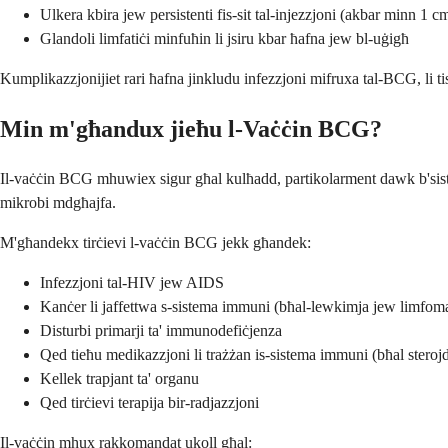
Ulkera kbira jew persistenti fis-sit tal-injezzjoni (akbar minn 1 c
Glandoli limfatiċi minfuħin li jsiru kbar ħafna jew bl-uġigħ
Kumplikazzjonijiet rari ħafna jinkludu infezzjoni mifruxa tal-BCG, li ti
Min m'għandux jieħu l-Vaċċin BCG?
Il-vaċċin BCG mhuwiex sigur għal kulħadd, partikolarment dawk b'sistemi 
mikrobi mdgħajfa.
M'għandekx tirċievi l-vaċċin BCG jekk għandek:
Infezzjoni tal-HIV jew AIDS
Kanċer li jaffettwa s-sistema immuni (bħal-lewkimja jew limfom
Disturbi primarji ta' immunodefiċjenza
Qed tieħu medikazzjoni li trażżan is-sistema immuni (bħal steroj
Kellek trapjant ta' organu
Qed tirċievi terapija bir-radjazzjoni
Il-vaċċin mhux rakkomandat ukoll għal: