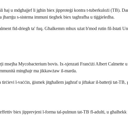
li ħaj u mdgħajjef li jgħin biex jipproteġi kontra t-tuberkulożi (TB). D
żda jħarrġu s-sistema immuni tiegħek biex tagħrafha u tiġġieledha.
lment fid-driegħ ta' fuq. Għalkemm mhux użat b'mod rutin fil-Istati Unit
i msejħa Mycobacterium bovis. Ix-xjenzati Franċiżi Albert Calmette u C
l-immunità mingħajr ma jikkawżaw il-marda.
irċievi l-vaċċin, ġismek jitgħallem jagħraf u jiftakar il-batterji tat-TB
ffettiv biex jipprevjeni l-forma tal-pulmun tat-TB fl-adulti, u għalhekk il