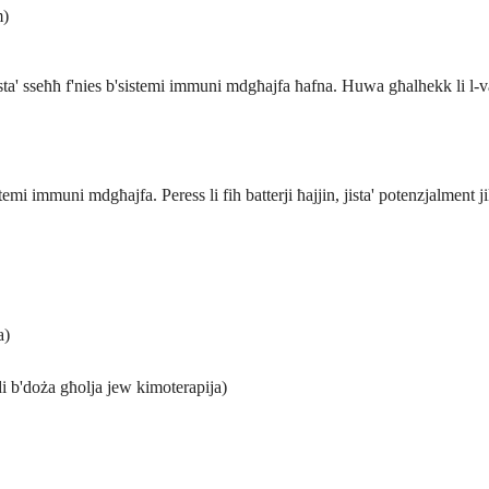
m)
sta' sseħħ f'nies b'sistemi immuni mdgħajfa ħafna. Huwa għalhekk li l-vaċ
immuni mdgħajfa. Peress li fih batterji ħajjin, jista' potenzjalment jik
a)
di b'doża għolja jew kimoterapija)