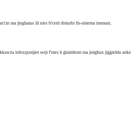
ċin ma jingħatax lil nies b'ċerti disturbi fis-sistema immuni.
kawża infezzjonijiet serji f'nies li ġisimhom ma jistgħux jiġġieldu anke