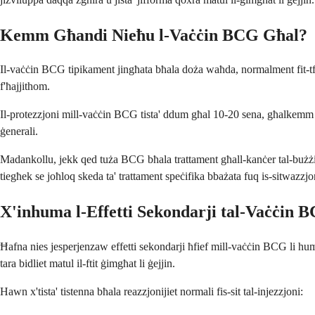
Kemm Għandi Nieħu l-Vaċċin BCG Għal?
Il-vaċċin BCG tipikament jingħata bħala doża waħda, normalment fit-tfuli
f'ħajjithom.
Il-protezzjoni mill-vaċċin BCG tista' ddum għal 10-20 sena, għalkemm d
ġenerali.
Madankollu, jekk qed tuża BCG bħala trattament għall-kanċer tal-bużżie
tiegħek se joħloq skeda ta' trattament speċifika bbażata fuq is-sitwazzjo
X'inhuma l-Effetti Sekondarji tal-Vaċċin 
Ħafna nies jesperjenzaw effetti sekondarji ħfief mill-vaċċin BCG li huma
tara bidliet matul il-ftit ġimgħat li ġejjin.
Hawn x'tista' tistenna bħala reazzjonijiet normali fis-sit tal-injezzjoni: