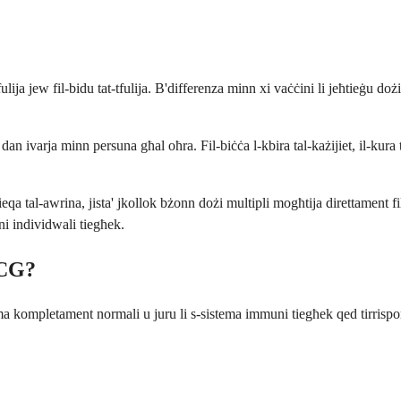
ja jew fil-bidu tat-tfulija. B'differenza minn xi vaċċini li jeħtieġu do
an ivarja minn persuna għal oħra. Fil-biċċa l-kbira tal-każijiet, il-ku
qa tal-awrina, jista' jkollok bżonn dożi multipli mogħtija direttament 
ni individwali tiegħek.
BCG?
 kompletament normali u juru li s-sistema immuni tiegħek qed tirrispondi