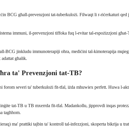
ċin BCG għall-prevenzjoni tat-tuberkulożi. Filwaqt li r-riċerkaturi qed 
ma immuni, il-prevenzjoni tiffoka fuq l-evitar tal-espożizzjoni għat-TB u 
i għall-BCG jinkludu immunoterapiji oħra, mediċini tal-kimoterapija mqieg
 adattat għalik.
ra ta' Prevenzjoni tat-TB?
forom severi ta' tuberkulożi fit-tfal, iżda mhuwiex perfett. Huwa l-aktar
ninġite tat-TB u TB mxerrda fit-tfal. Madankollu, jipprovdi inqas protez
ina tagħhom.
q) ma' prattiki tajbin ta' kontroll tal-infezzjoni, skoperta bikrija u tratt