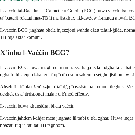
Il-vaċċin tal-Bacillus ta' Calmette u Guerin (BCG) huwa vaċċin batterja
ta' batterji relatati mat-TB li ma jistgħux jikkawżaw il-marda attwali i
Il-vaċċin BCG jingħata bħala injezzjoni waħda eżatt taħt il-ġilda, norma
TB hija aktar komuni.
X'inhu l-Vaċċin BCG?
Il-vaċċin BCG huwa magħmul minn razza ħajja iżda mdgħajfa ta' batterj
dgħajfu bir-reqqa l-batterji fuq ħafna snin sakemm setgħu jistimulaw 
Aħseb fih bħala eżerċizzju ta' taħriġ għas-sistema immuni tiegħek. Meta t
tiegħek tista' tirrispondi malajr u b'mod effettiv.
Il-vaċċin huwa kkunsidrat bħala vaċċin
Il-vaċċin jaħdem l-aħjar meta jingħata lil trabi u tfal żgħar. Huwa inqas e
bbażati fuq ir-rati tat-TB tagħhom.