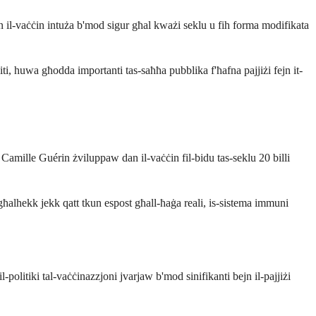
an il-vaċċin intuża b'mod sigur għal kważi seklu u fih forma modifikata
i, huwa għodda importanti tas-saħħa pubblika f'ħafna pajjiżi fejn it-
amille Guérin żviluppaw dan il-vaċċin fil-bidu tas-seklu 20 billi
, għalhekk jekk qatt tkun espost għall-ħaġa reali, is-sistema immuni
-politiki tal-vaċċinazzjoni jvarjaw b'mod sinifikanti bejn il-pajjiżi