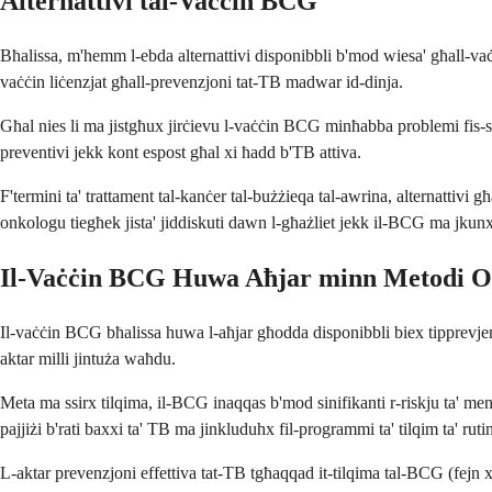
Alternattivi tal-Vaċċin BCG
Bħalissa, m'hemm l-ebda alternattivi disponibbli b'mod wiesa' għall-vaċ
vaċċin liċenzjat għall-prevenzjoni tat-TB madwar id-dinja.
Għal nies li ma jistgħux jirċievu l-vaċċin BCG minħabba problemi fis-siste
preventivi jekk kont espost għal xi ħadd b'TB attiva.
F'termini ta' trattament tal-kanċer tal-bużżieqa tal-awrina, alternattiv
onkologu tiegħek jista' jiddiskuti dawn l-għażliet jekk il-BCG ma jkunx
Il-Vaċċin BCG Huwa Aħjar minn Metodi Oħ
Il-vaċċin BCG bħalissa huwa l-aħjar għodda disponibbli biex tipprevjeni 
aktar milli jintuża waħdu.
Meta ma ssirx tilqima, il-BCG inaqqas b'mod sinifikanti r-riskju ta' me
pajjiżi b'rati baxxi ta' TB ma jinkluduhx fil-programmi ta' tilqim ta' rut
L-aktar prevenzjoni effettiva tat-TB tgħaqqad it-tilqima tal-BCG (fejn xiera