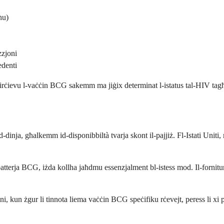
ħu)
zzjoni
edenti
evu l-vaċċin BCG sakemm ma jiġix determinat l-istatus tal-HIV tagħhom,
dinja, għalkemm id-disponibbiltà tvarja skont il-pajjiż. Fl-Istati Uniti, 
batterja BCG, iżda kollha jaħdmu essenzjalment bl-istess mod. Il-fornitu
, kun żgur li tinnota liema vaċċin BCG speċifiku rċevejt, peress li xi paj