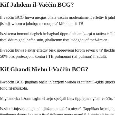
Kif Jaħdem il-Vaċċin BCG?
Il-vaċċin BCG huwa meqjus bħala vaċċin moderatament effettiv li jaħdem 
jistudjawhom u joħolqu memorja ta' kif tidher it-TB.
Is-sistema immuni tiegħek imbagħad tipproduċi antikorpi u tattiva ċellul
tista' ddum għal ħafna snin, għalkemm tista' tiddgħajjef maż-żmien.
Il-vaċċin huwa l-aktar effettiv biex jipprevjeni forom severi u ta' the
50% biss protezzjoni kontra t-TB pulmonari (tal-pulmun) fl-adulti.
Kif Għandi Nieħu l-Vaċċin BCG?
Il-vaċċin BCG jingħata bħala injezzjoni waħda eżatt taħt il-ġilda (injezzj
fond fil-muskolu.
M'għandekx bżonn tagħmel xejn speċjali biex tipprepara għall-vaċċin. Ti
Is-sit tal-injezzjoni għandu jinżamm nadif u niexef. Tapplikax kremi, in
jiżviluppa daqqa żgħira u jista' jifforma qoxra matul il-ġimgħat li ġejjin.