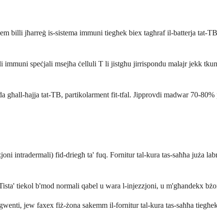
billi jħarreġ is-sistema immuni tiegħek biex tagħraf il-batterja tat-TB.
i immuni speċjali msejħa ċelluli T li jistgħu jirrispondu malajr jekk tku
ddida għall-ħajja tat-TB, partikolarment fit-tfal. Jipprovdi madwar 70-8
oni intradermali) fid-driegħ ta' fuq. Fornitur tal-kura tas-saħħa juża labr
sta' tiekol b'mod normali qabel u wara l-injezzjoni, u m'għandekx bżonn
gwenti, jew faxex fiż-żona sakemm il-fornitur tal-kura tas-saħħa tiegħek