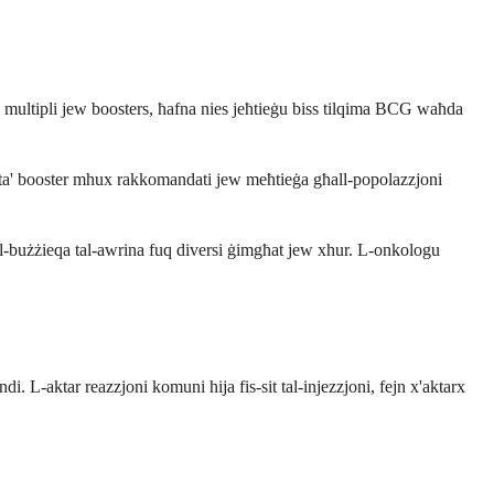
żi multipli jew boosters, ħafna nies jeħtieġu biss tilqima BCG waħda
ra ta' booster mhux rakkomandati jew meħtieġa għall-popolazzjoni
fil-bużżieqa tal-awrina fuq diversi ġimgħat jew xhur. L-onkologu
. L-aktar reazzjoni komuni hija fis-sit tal-injezzjoni, fejn x'aktarx