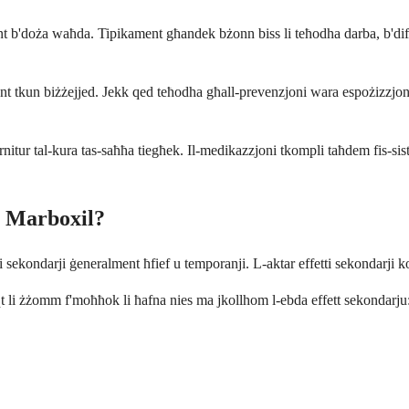
ent b'doża waħda. Tipikament għandek bżonn biss li teħodha darba, b'dif
t tkun biżżejjed. Jekk qed teħodha għall-prevenzjoni wara espożizzjoni g
nitur tal-kura tas-saħħa tiegħek. Il-medikazzjoni tkompli taħdem fis-s
r Marboxil?
ffetti sekondarji ġeneralment ħfief u temporanji. L-aktar effetti sekonda
aqt li żżomm f'moħħok li ħafna nies ma jkollhom l-ebda effett sekondarju