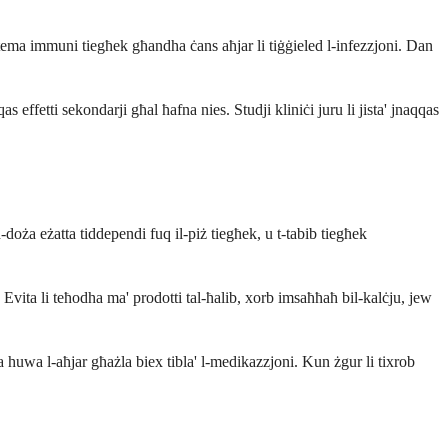
sistema immuni tiegħek għandha ċans aħjar li tiġġieled l-infezzjoni. Dan
 effetti sekondarji għal ħafna nies. Studji kliniċi juru li jista' jnaqqas
oża eżatta tiddependi fuq il-piż tiegħek, u t-tabib tiegħek
 Evita li teħodha ma' prodotti tal-ħalib, xorb imsaħħaħ bil-kalċju, jew
huwa l-aħjar għażla biex tibla' l-medikazzjoni. Kun żgur li tixrob