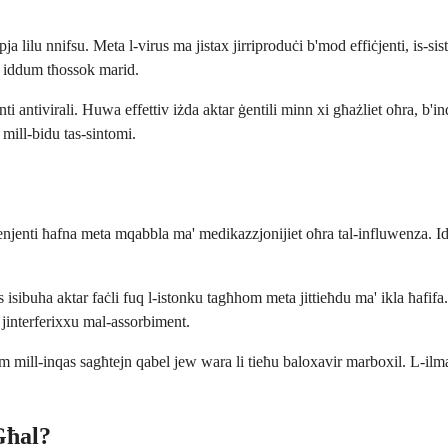
ja lilu nnifsu. Meta l-virus ma jistax jirriproduċi b'mod effiċjenti, is-
m iddum tħossok marid.
antivirali. Huwa effettiv iżda aktar ġentili minn xi għażliet oħra, b'inqas
 mill-bidu tas-sintomi.
njenti ħafna meta mqabbla ma' medikazzjonijiet oħra tal-influwenza. Id-d
isibuha aktar faċli fuq l-istonku tagħhom meta jittieħdu ma' ikla ħafifa.
 jinterferixxu mal-assorbiment.
mill-inqas sagħtejn qabel jew wara li tieħu baloxavir marboxil. L-ilma 
Għal?