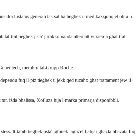
nsidra l-istatus ġenerali tas-saħħa tiegħek u medikazzjonijiet oħra li
ib tat-tfal tiegħek jista' jirrakkomanda alternattivi xierqa għat-tfal.
inn Genentech, membru tal-Grupp Roche.
iddependu fuq il-piż tiegħek u jekk qed tużahx għat-trattament jew il-
-futur, iżda bħalissa, Xofluza hija l-marka primarja disponibbli.
tess. It-tabib tiegħek jista' jgħinek tagħżel l-aħjar għażla bbażata fuq