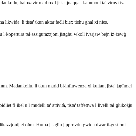
ankollu, baloxavir marboxil jista' jnaqqas l-ammont ta' virus fis-
likwida, li tista' tkun aktar faċli biex tieħu għal xi nies.
u l-kopertura tal-assigurazzjoni jistgħu wkoll ivarjaw bejn iż-żewġ
emm. Madankollu, li tkun marid bl-influwenza xi kultant jista' jagħmel
 fl-ikel u l-mudelli ta' attività, tista' taffettwa l-livelli tal-glukożju
likazzjonijiet oħra. Huma jistgħu jipprovdu gwida dwar il-ġestjoni