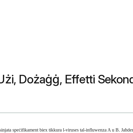
Użi, Dożaġġ, Effetti Sekond
injata speċifikament biex tikkura l-viruses tal-influwenza A u B. Jaħde