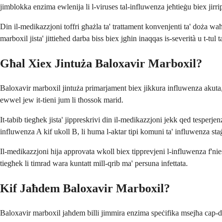
jimblokka enzima ewlenija li l-viruses tal-influwenza jeħtieġu biex jirr
Din il-medikazzjoni toffri għażla ta' trattament konvenjenti ta' doża waħ
marboxil jista' jittieħed darba biss biex jgħin inaqqas is-severità u t-tul
Għal Xiex Jintuża Baloxavir Marboxil?
Baloxavir marboxil jintuża primarjament biex jikkura influwenza akuta,
ewwel jew it-tieni jum li tħossok marid.
It-tabib tiegħek jista' jippreskrivi din il-medikazzjoni jekk qed tesperje
influwenza A kif ukoll B, li huma l-aktar tipi komuni ta' influwenza sta
Il-medikazzjoni hija approvata wkoll biex tipprevjeni l-influwenza f'nies
tiegħek li timrad wara kuntatt mill-qrib ma' persuna infettata.
Kif Jaħdem Baloxavir Marboxil?
Baloxavir marboxil jaħdem billi jimmira enzima speċifika msejħa cap-de