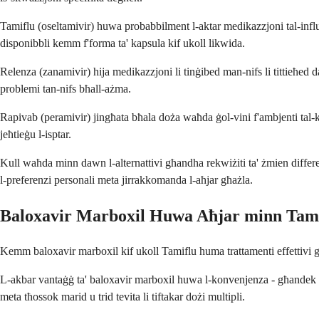
Tamiflu (oseltamivir) huwa probabbilment l-aktar medikazzjoni tal-inf
disponibbli kemm f'forma ta' kapsula kif ukoll likwida.
Relenza (zanamivir) hija medikazzjoni li tinġibed man-nifs li tittieħed 
problemi tan-nifs bħall-ażma.
Rapivab (peramivir) jingħata bħala doża waħda ġol-vini f'ambjenti tal-
jeħtieġu l-isptar.
Kull waħda minn dawn l-alternattivi għandha rekwiżiti ta' żmien differenti, 
l-preferenzi personali meta jirrakkomanda l-aħjar għażla.
Baloxavir Marboxil Huwa Aħjar minn Tam
Kemm baloxavir marboxil kif ukoll Tamiflu huma trattamenti effettivi għ
L-akbar vantaġġ ta' baloxavir marboxil huwa l-konvenjenza - għandek b
meta tħossok marid u trid tevita li tiftakar dożi multipli.