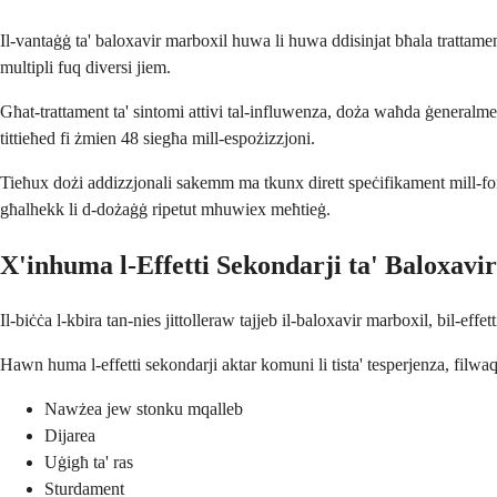
Il-vantaġġ ta' baloxavir marboxil huwa li huwa ddisinjat bħala trattam
multipli fuq diversi jiem.
Għat-trattament ta' sintomi attivi tal-influwenza, doża waħda ġeneralmen
tittieħed fi żmien 48 siegħa mill-espożizzjoni.
Tieħux dożi addizzjonali sakemm ma tkunx dirett speċifikament mill-for
għalhekk li d-dożaġġ ripetut mhuwiex meħtieġ.
X'inhuma l-Effetti Sekondarji ta' Baloxavi
Il-biċċa l-kbira tan-nies jittolleraw tajjeb il-baloxavir marboxil, bil-e
Hawn huma l-effetti sekondarji aktar komuni li tista' tesperjenza, filw
Nawżea jew stonku mqalleb
Dijarea
Uġigħ ta' ras
Sturdament