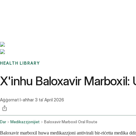
Benchmarks
Stories
FAQ
Sign up / Log in
HEALTH LIBRARY
X'inhu Baloxavir Marboxil: 
Aġġornat l-aħħar
3 ta’ April 2026
Dar
Medikazzjonijiet
Baloxavir Marboxil Oral Route
Baloxavir marboxil huwa medikazzjoni antivirali bir-riċetta medika ddis