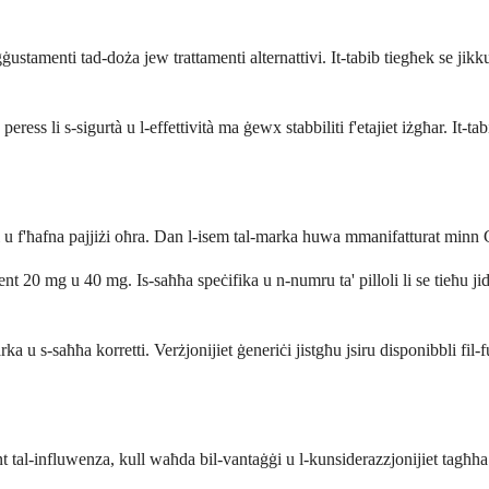
ustamenti tad-doża jew trattamenti alternattivi. It-tabib tiegħek se jikku
eress li s-sigurtà u l-effettività ma ġewx stabbiliti f'etajiet iżgħar. It-tab
niti u f'ħafna pajjiżi oħra. Dan l-isem tal-marka huwa mmanifatturat m
ment 20 mg u 40 mg. Is-saħħa speċifika u n-numru ta' pilloli li se tieħu j
arka u s-saħħa korretti. Verżjonijiet ġeneriċi jistgħu jsiru disponibbli fil
 tal-influwenza, kull waħda bil-vantaġġi u l-kunsiderazzjonijiet tagħha s