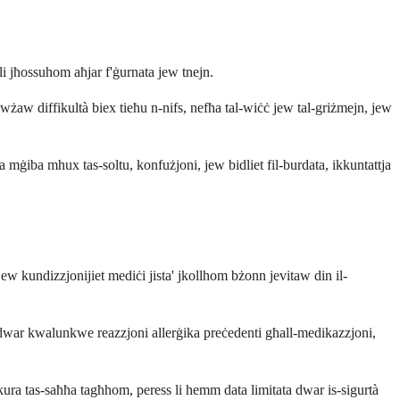
li jħossuhom aħjar f'ġurnata jew tnejn.
awżaw diffikultà biex tieħu n-nifs, nefħa tal-wiċċ jew tal-griżmejn, jew
za mġiba mhux tas-soltu, konfużjoni, jew bidliet fil-burdata, ikkuntattja
 jew kundizzjonijiet mediċi jista' jkollhom bżonn jevitaw din il-
k dwar kwalunkwe reazzjoni allerġika preċedenti għall-medikazzjoni,
l-kura tas-saħħa tagħhom, peress li hemm data limitata dwar is-sigurtà