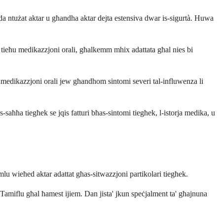
a ntużat aktar u għandha aktar dejta estensiva dwar is-sigurtà. Huwa
ax tieħu medikazzjoni orali, għalkemm mhix adattata għal nies bi
u medikazzjoni orali jew għandhom sintomi severi tal-influwenza li
tas-saħħa tiegħek se jqis fatturi bħas-sintomi tiegħek, l-istorja medika, u
lu wieħed aktar adattat għas-sitwazzjoni partikolari tiegħek.
miflu għal ħamest ijiem. Dan jista' jkun speċjalment ta' għajnuna