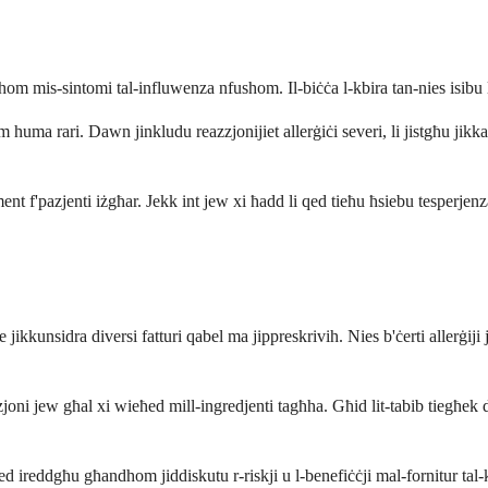
hom mis-sintomi tal-influwenza nfushom. Il-biċċa l-kbira tan-nies isibu 
 huma rari. Dawn jinkludu reazzjonijiet allerġiċi severi, li jistgħu jikk
ment f'pazjenti iżgħar. Jekk int jew xi ħadd li qed tieħu ħsiebu tesperjen
jikkunsidra diversi fatturi qabel ma jippreskrivih. Nies b'ċerti allerġiji
joni jew għal xi wieħed mill-ingredjenti tagħha. Għid lit-tabib tiegħe
 qed ireddgħu għandhom jiddiskutu r-riskji u l-benefiċċji mal-fornitur ta