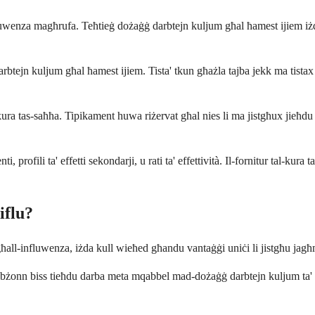
luwenza magħrufa. Teħtieġ dożaġġ darbtejn kuljum għal ħamest ijiem iżd
darbtejn kuljum għal ħamest ijiem. Tista' tkun għażla tajba jekk ma tist
kura tas-saħħa. Tipikament huwa riżervat għal nies li ma jistgħux jieħd
profili ta' effetti sekondarji, u rati ta' effettività. Il-fornitur tal-kura 
iflu?
all-influwenza, iżda kull wieħed għandu vantaġġi uniċi li jistgħu jagħm
żonn biss tieħdu darba meta mqabbel mad-dożaġġ darbtejn kuljum ta' Ta