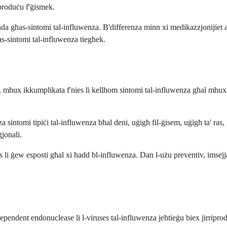
iproduċu f'ġismek.
da għas-sintomi tal-influwenza. B'differenza minn xi medikazzjonijiet ant
 tas-sintomi tal-influwenza tiegħek.
 mhux ikkumplikata f'nies li kellhom sintomi tal-influwenza għal mhux 
nza sintomi tipiċi tal-influwenza bħal deni, uġigħ fil-ġisem, uġigħ ta' ras
ġjonali.
 li ġew esposti għal xi ħadd bl-influwenza. Dan l-użu preventiv, imsejjaħ 
pendent endonuclease li l-viruses tal-influwenza jeħtieġu biex jirripro