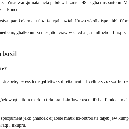
wenza b'madwar ġurnata meta jinbdew fi żmien 48 siegħa mis-sintomi. Mad
ktar kmieni.
iva, partikolarment fin-nisa tqal u t-tfal. Huwa wkoll disponibbli f'forma 
ediċini, għalkemm xi nies jittolleraw wieħed aħjar mill-ieħor. L-ispiża 
rboxil
te?
jabete, peress li ma jaffettwax direttament il-livelli taz-zokkor fid-d
k waqt li tkun marid u tirkupra. L-influwenza nnifisha, flimkien ma' bidliet
, speċjalment jekk għandek dijabete mhux ikkontrollata tajjeb jew kump
waqt l-irkupru.