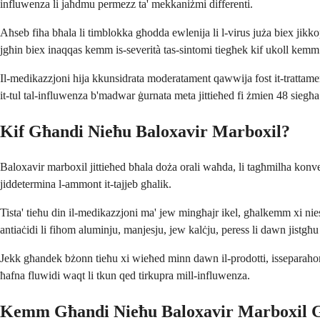
influwenza li jaħdmu permezz ta' mekkaniżmi differenti.
Aħseb fiha bħala li timblokka għodda ewlenija li l-virus juża biex jikkop
jgħin biex inaqqas kemm is-severità tas-sintomi tiegħek kif ukoll kem
Il-medikazzjoni hija kkunsidrata moderatament qawwija fost it-trattamenti 
it-tul tal-influwenza b'madwar ġurnata meta jittieħed fi żmien 48 siegħa
Kif Għandi Nieħu Baloxavir Marboxil?
Baloxavir marboxil jittieħed bħala doża orali waħda, li tagħmilha konve
jiddetermina l-ammont it-tajjeb għalik.
Tista' tieħu din il-medikazzjoni ma' jew mingħajr ikel, għalkemm xi nies 
antiaċidi li fihom aluminju, manjesju, jew kalċju, peress li dawn jistgħu
Jekk għandek bżonn tieħu xi wieħed minn dawn il-prodotti, isseparahom 
ħafna fluwidi waqt li tkun qed tirkupra mill-influwenza.
Kemm Għandi Nieħu Baloxavir Marboxil 