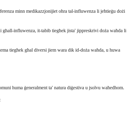
ferenza minn medikazzjonijiet oħra tal-influwenza li jeħtieġu dożi
ħall-influwenza, it-tabib tiegħek jista' jippreskrivi doża waħda li
istema tiegħek għal diversi jiem wara dik id-doża waħda, u huwa
rji komuni huma ġeneralment ta' natura diġestiva u jsolvu waħedhom.
: