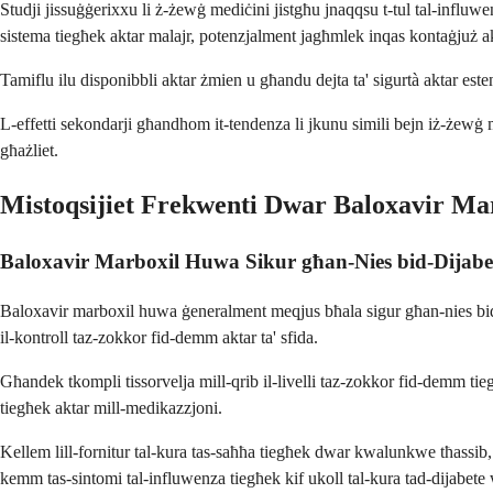
Studji jissuġġerixxu li ż-żewġ mediċini jistgħu jnaqqsu t-tul tal-influ
sistema tiegħek aktar malajr, potenzjalment jagħmlek inqas kontaġjuż a
Tamiflu ilu disponibbli aktar żmien u għandu dejta ta' sigurtà aktar estens
L-effetti sekondarji għandhom it-tendenza li jkunu simili bejn iż-żewġ m
għażliet.
Mistoqsijiet Frekwenti Dwar Baloxavir Ma
Baloxavir Marboxil Huwa Sikur għan-Nies bid-Dijabe
Baloxavir marboxil huwa ġeneralment meqjus bħala sigur għan-nies bid-di
il-kontroll taz-zokkor fid-demm aktar ta' sfida.
Għandek tkompli tissorvelja mill-qrib il-livelli taz-zokkor fid-demm tiegħe
tiegħek aktar mill-medikazzjoni.
Kellem lill-fornitur tal-kura tas-saħħa tiegħek dwar kwalunkwe tħassib
kemm tas-sintomi tal-influwenza tiegħek kif ukoll tal-kura tad-dijabete 