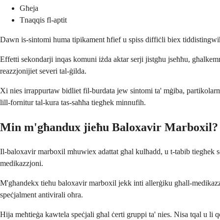
Għeja
Tnaqqis fl-aptit
Dawn is-sintomi huma tipikament ħfief u spiss diffiċli biex tiddistingwi
Effetti sekondarji inqas komuni iżda aktar serji jistgħu jseħħu, għalkemm
reazzjonijiet severi tal-ġilda.
Xi nies irrappurtaw bidliet fil-burdata jew sintomi ta' mġiba, partikolar
lill-fornitur tal-kura tas-saħħa tiegħek minnufih.
Min m'għandux jieħu Baloxavir Marboxil?
Il-baloxavir marboxil mhuwiex adattat għal kulħadd, u t-tabib tiegħek se 
medikazzjoni.
M'għandekx tieħu baloxavir marboxil jekk inti allerġiku għall-medikazz
speċjalment antivirali oħra.
Hija meħtieġa kawtela speċjali għal ċerti gruppi ta' nies. Nisa tqal u li