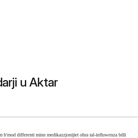
arji u Aktar
m b'mod differenti minn medikazzjonijiet oħra tal-influwenza billi