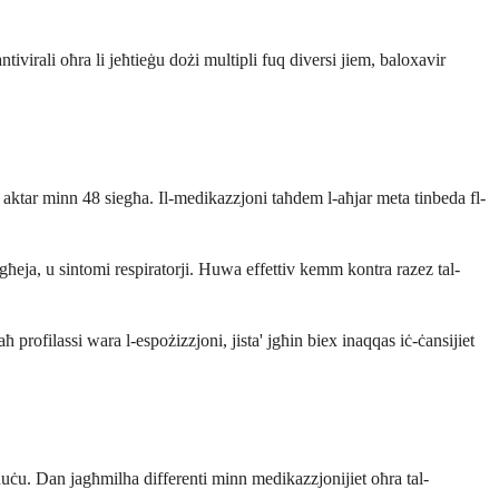
ivirali oħra li jeħtieġu dożi multipli fuq diversi jiem, baloxavir
aktar minn 48 siegħa. Il-medikazzjoni taħdem l-aħjar meta tinbeda fl-
, għeja, u sintomi respiratorji. Huwa effettiv kemm kontra razez tal-
profilassi wara l-espożizzjoni, jista' jgħin biex inaqqas iċ-ċansijiet
duċu. Dan jagħmilha differenti minn medikazzjonijiet oħra tal-