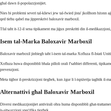
għal dawn il-popolazzjonijiet.
Nies bi problemi severi tal-kliewi jew tal-fwied jista' jkollhom bżonn aġġ
qed tieħu qabel ma jippreskrivi baloxavir marboxil.
Tfal taħt it-12-il sena tipikament ma jiġux preskritti din il-medikazzjoni, p
Isem tal-Marka Baloxavir Marboxil
Baloxavir marboxil jinbiegħ taħt l-isem tal-marka Xofluza fl-Istati U
Xofluza huwa disponibbli bħala pilloli orali f'saħħiet differenti, tipika
prevenzjoni.
Meta tiġbor il-preskrizzjoni tiegħek, kun żgur li l-ispiżerija tagħtik il-m
Alternattivi għal Baloxavir Marboxil
Diversi medikazzjonijiet antivirali oħra huma disponibbli għat-trattament
is-sitwazzjoni speċifika tiegħek.