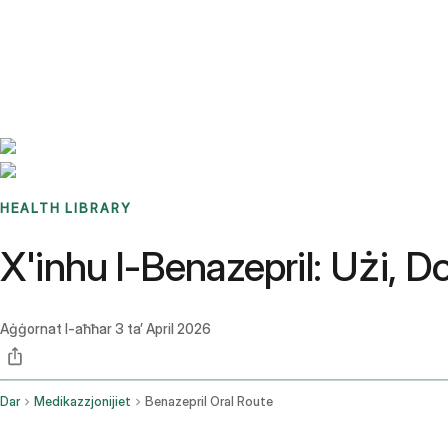
Benchmarks
Stories
FAQ
Sign up / Log in
HEALTH LIBRARY
X'inhu l-Benazepril: Użi, D
Aġġornat l-aħħar
3 ta’ April 2026
Dar
Medikazzjonijiet
Benazepril Oral Route