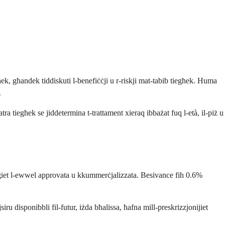
ek, għandek tiddiskuti l-benefiċċji u r-riskji mat-tabib tiegħek. Huma
.
ra tiegħek se jiddetermina t-trattament xieraq ibbażat fuq l-età, il-piż u
i ġiet l-ewwel approvata u kkummerċjalizzata. Besivance fih 0.6%
iru disponibbli fil-futur, iżda bħalissa, ħafna mill-preskrizzjonijiet