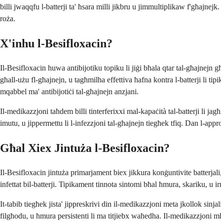
billi jwaqqfu l-batterji ta' ħsara milli jikbru u jimmultiplikaw f'għajne
roża.
X'inhu l-Besifloxacin?
Il-Besifloxacin huwa antibijotiku topiku li jiġi bħala qtar tal-għajnejn g
għall-użu fl-għajnejn, u tagħmilha effettiva ħafna kontra l-batterji li ti
mqabbel ma' antibijotiċi tal-għajnejn anzjani.
Il-medikazzjoni taħdem billi tinterferixxi mal-kapaċità tal-batterji li ja
imutu, u jippermettu li l-infezzjoni tal-għajnejn tiegħek tfiq. Dan l-appro
Għal Xiex Jintuża l-Besifloxacin?
Il-Besifloxacin jintuża primarjament biex jikkura konġuntivite batterjali
infettat bil-batterji. Tipikament tinnota sintomi bħal ħmura, skariku, u irr
It-tabib tiegħek jista' jippreskrivi din il-medikazzjoni meta jkollok sin
filgħodu, u ħmura persistenti li ma titjiebx waħedha. Il-medikazzjoni mhij