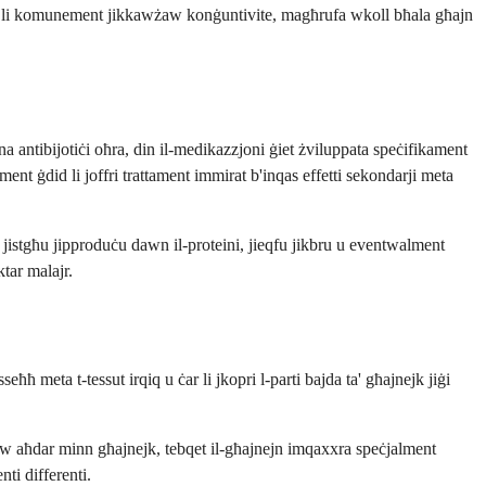
atterji li komunement jikkawżaw konġuntivite, magħrufa wkoll bħala għajn
afna antibijotiċi oħra, din il-medikazzjoni ġiet żviluppata speċifikament
ment ġdid li joffri trattament immirat b'inqas effetti sekondarji meta
ux jistgħu jipproduċu dawn il-proteini, jieqfu jikbru u eventwalment
ktar malajr.
 meta t-tessut irqiq u ċar li jkopri l-parti bajda ta' għajnejk jiġi
ar jew aħdar minn għajnejk, tebqet il-għajnejn imqaxxra speċjalment
nti differenti.