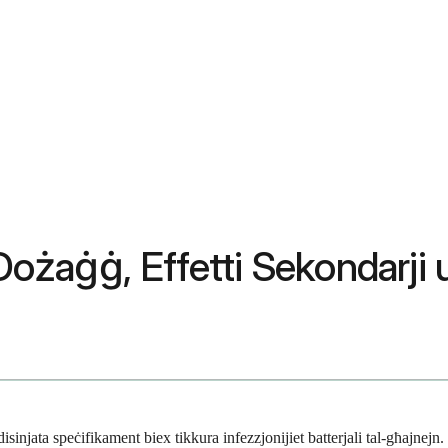
 Dożaġġ, Effetti Sekondarji 
disinjata speċifikament biex tikkura infezzjonijiet batterjali tal-għajnej