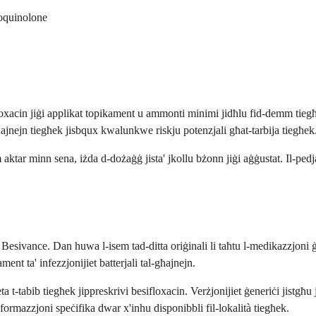
oroquinolone
ifloxacin jiġi applikat topikament u ammonti minimi jidħlu fid-demm tiegħ
-għajnejn tiegħek jisbqux kwalunkwe riskju potenzjali għat-tarbija tiegħek
ktar minn sena, iżda d-dożaġġ jista' jkollu bżonn jiġi aġġustat. Il-pedjat
 Besivance. Dan huwa l-isem tad-ditta oriġinali li taħtu l-medikazzjon
ment ta' infezzjonijiet batterjali tal-għajnejn.
t-tabib tiegħek jippreskrivi besifloxacin. Verżjonijiet ġeneriċi jistgħu js
 informazzjoni speċifika dwar x'inhu disponibbli fil-lokalità tiegħek.