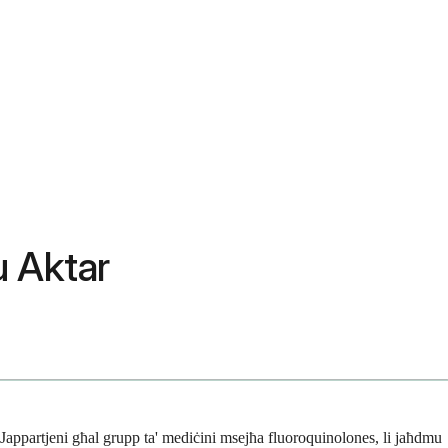
u Aktar
n. Jappartjeni għal grupp ta' mediċini msejħa fluoroquinolones, li jaħdmu