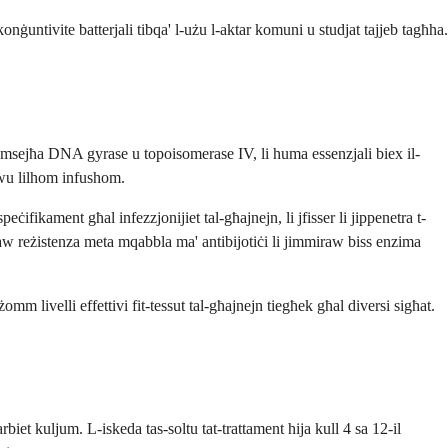
konġuntivite batterjali tibqa' l-użu l-aktar komuni u studjat tajjeb tagħha.
nti msejħa DNA gyrase u topoisomerase IV, li huma essenzjali biex il-
wwu lilhom infushom.
ifikament għal infezzjonijiet tal-għajnejn, li jfisser li jippenetra t-
uppaw reżistenza meta mqabbla ma' antibijotiċi li jimmiraw biss enzima
m livelli effettivi fit-tessut tal-għajnejn tiegħek għal diversi sigħat.
biet kuljum. L-iskeda tas-soltu tat-trattament hija kull 4 sa 12-il