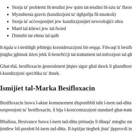
Storja ta' problemi fit-tendini jew qsim tat-tendini bl-użu ta' flu
Myasthenia gravis (kundizzjoni ta' dgħjufija fil-muskoli)
Storja ta' aċċessjonijiet jew kundizzjonijiet newroloġiċi oħra
Mard tal-kliewi jew tal-fwied
Disturbi tar-ritmu tal-qalb
It-tqala u t-treddigħ jeħtieġu konsiderazzjoni bir-reqqa. Filwaqt li bes
jistgħu jgħinuk tiżen jekk il-benefiċċji tat-trattament tal-infezzjoni tal
Għat-tfal, besifloxacin ġeneralment jitqies sigur għal dawk li għandhom a
l-kundizzjoni speċifika ta' ibnek.
Ismijiet tal-Marka Besifloxacin
Besifloxacin huwa l-aktar komunement disponibbli taħt l-isem tad-ditta
sospensjoni ta' besifloxacin, li hija l-konċentrazzjoni standard għat-tratta
Bħalissa, Besivance huwa l-isem tad-ditta primarju li tiltaqa' miegħu meta 
jimtlew bil-prodott bl-isem tad-ditta. Il-ispiżjar tiegħek jista' jipprovdi