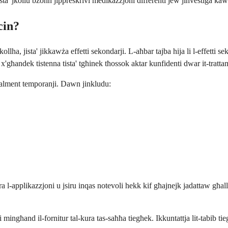
ista' jkollu bżonn jippreskrivi medikazzjoni differenti jew jinvestiga kaw
cin?
kollha, jista' jikkawża effetti sekondarji. L-aħbar tajba hija li l-effetti 
x'għandek tistenna tista' tgħinek tħossok aktar kunfidenti dwar it-tratta
rmalment temporanji. Dawn jinkludu:
ra l-applikazzjoni u jsiru inqas notevoli hekk kif għajnejk jadattaw għa
 mingħand il-fornitur tal-kura tas-saħħa tiegħek. Ikkuntattja lit-tabib ti