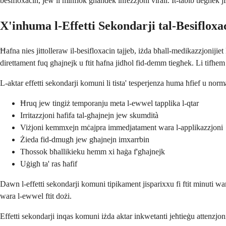
besifloxacin, jew li minflok għandek infezzjoni virali. It-tabib tiegħek j
X'inhuma l-Effetti Sekondarji tal-Besifloxa
Ħafna nies jittolleraw il-besifloxacin tajjeb, iżda bħall-medikazzjonijiet 
direttament fuq għajnejk u ftit ħafna jidħol fid-demm tiegħek. Li tifhem 
L-aktar effetti sekondarji komuni li tista' tesperjenza huma ħfief u no
Ħruq jew tingiż temporanju meta l-ewwel tapplika l-qtar
Irritazzjoni ħafifa tal-għajnejn jew skumdità
Viżjoni kemmxejn mċajpra immedjatament wara l-applikazzjoni
Żieda fid-dmugħ jew għajnejn imxarrbin
Tħossok bħallikieku hemm xi ħaġa f'għajnejk
Uġigħ ta' ras ħafif
Dawn l-effetti sekondarji komuni tipikament jisparixxu fi ftit minuti wa
wara l-ewwel ftit dożi.
Effetti sekondarji inqas komuni iżda aktar inkwetanti jeħtieġu attenzjoni