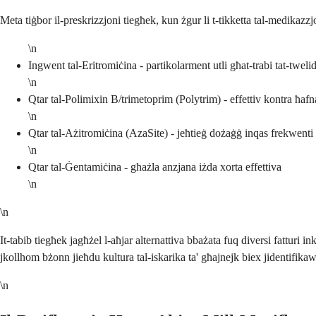
Meta tiġbor il-preskrizzjoni tiegħek, kun żgur li t-tikketta tal-medikazzj
\n
Ingwent tal-Eritromiċina - partikolarment utli għat-trabi tat-twelid
\n
Qtar tal-Polimixin B/trimetoprim (Polytrim) - effettiv kontra ħafn
\n
Qtar tal-Ażitromiċina (AzaSite) - jeħtieġ dożaġġ inqas frekwenti
\n
Qtar tal-Ġentamiċina - għażla anzjana iżda xorta effettiva
\n
\n
It-tabib tiegħek jagħżel l-aħjar alternattiva bbażata fuq diversi fatturi inkl
jkollhom bżonn jieħdu kultura tal-iskarika ta' għajnejk biex jidentifikaw i
\n