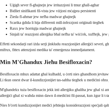
Uġigħ sever fl-għajnejn jew irritazzjoni li tmur għall-agħar
Bidliet sinifikanti fil-vista jew viżjoni mċajpra persistenti
Żieda fl-aħmar jew nefħa madwar għajnejk
Scarika ġdida li hija differenti mill-infezzjoni oriġinali tiegħek
Raxx jew ħorriqija madwar għajnejk
Sinjali ta' reazzjoni allerġika bħal nefħa ta' wiċċek, xufftejk, je
Effetti sekondarji rari iżda serji jinkludu reazzjonijiet allerġiċi seve
mifrux, fittex attenzjoni medika ta' emerġenza immedjatament.
Min M'Għandux Jieħu Besifloxacin?
Besifloxacin mhux adattat għal kulħadd, u ċerti nies għandhom jevitaw din
Li tkun onest dwar il-kundizzjonijiet tas-saħħa tiegħek u mediċini oħra j
M'għandekx tuża besifloxacin jekk inti allerġiku għaliha jew għal xi ant
allerġiċi għal xi waħda minn dawn il-mediċini fil-passat, kun żgur li t-t
Nies b'ċerti kundizzjonijiet mediċi jeħtieġu konsiderazzjoni speċjali q