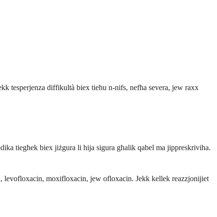
kk tesperjenza diffikultà biex tieħu n-nifs, nefħa severa, jew raxx
ika tiegħek biex jiżgura li hija sigura għalik qabel ma jippreskriviha.
, levofloxacin, moxifloxacin, jew ofloxacin. Jekk kellek reazzjonijiet