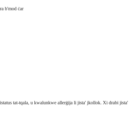
ara b'mod ċar
status tat-tqala, u kwalunkwe allerġija li jista' jkollok. Xi drabi jista'