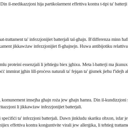
jk. Din il-medikazzjoni hija partikolarment effettiva kontra t-tipi ta' b
ħat-trattament ta' infezzjonijiet batterjali tal-għajn. B'differenza minn ħ
pikament jikkawżaw infezzjonijiet fl-għajnejn. Huwa antibijotiku relattiva
għmlu proteini essenzjali li jeħtieġu biex jgħixu. Meta l-batterji ma jkun
ċċ immirat jgħin lill-proċess naturali ta' fejqan ta' ġismek jieħu f'idejh a
, komunement imsejħa għajn roża jew għajn ħamra. Din il-kundizzjoni sseħħ
itazzjoni li jikkawżaw infezzjonijiet batterjali.
jali speċifiċi ta' infezzjoni batterjali. Dawn jinkludu skariku oħxon, isf
iex effettiva kontra konġuntivite virali jew allerġika, li teħtieġ trattame