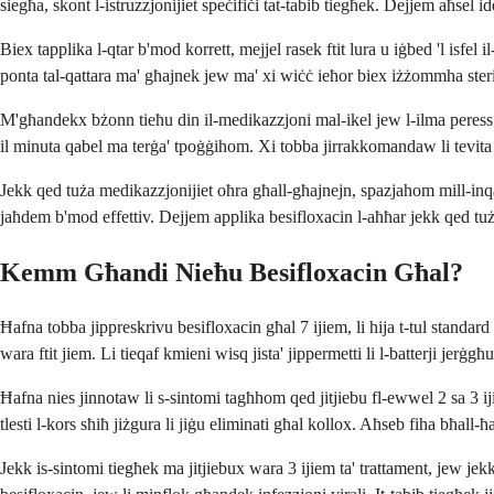
siegħa, skont l-istruzzjonijiet speċifiċi tat-tabib tiegħek. Dejjem aħsel id
Biex tapplika l-qtar b'mod korrett, mejjel rasek ftit lura u iġbed 'l isfel
ponta tal-qattara ma' għajnek jew ma' xi wiċċ ieħor biex iżżommha steri
M'għandekx bżonn tieħu din il-medikazzjoni mal-ikel jew l-ilma peress li
il minuta qabel ma terġa' tpoġġihom. Xi tobba jirrakkomandaw li tevita l-l
Jekk qed tuża medikazzjonijiet oħra għall-għajnejn, spazjahom mill-inqas
jaħdem b'mod effettiv. Dejjem applika besifloxacin l-aħħar jekk qed tuża
Kemm Għandi Nieħu Besifloxacin Għal?
Ħafna tobba jippreskrivu besifloxacin għal 7 ijiem, li hija t-tul standar
wara ftit jiem. Li tieqaf kmieni wisq jista' jippermetti li l-batterji jerġgħ
Ħafna nies jinnotaw li s-sintomi tagħhom qed jitjiebu fl-ewwel 2 sa 3 ijiem
tlesti l-kors sħiħ jiżgura li jiġu eliminati għal kollox. Aħseb fiha bħall-
Jekk is-sintomi tiegħek ma jitjiebux wara 3 ijiem ta' trattament, jew jekk 