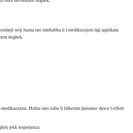
żi oħra tas-sintomi tiegħek.
sekondarji serji huma rari minħabba li l-medikazzjoni tiġi applikata
ment tiegħek.
ll-medikazzjoni. Ħafna nies isibu li bilkemm jinnotaw dawn l-effetti
egħek jekk tesperjenza: