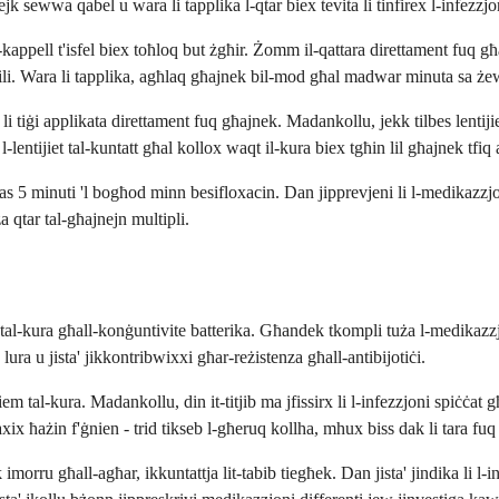
ejk sewwa qabel u wara li tapplika l-qtar biex tevita li tinfirex l-infezzjo
 il-kappell t'isfel biex toħloq but żgħir. Żomm il-qattara direttament fuq g
li. Wara li tapplika, agħlaq għajnek bil-mod għal madwar minuta sa żewġ
 tiġi applikata direttament fuq għajnek. Madankollu, jekk tilbes lentijie
entijiet tal-kuntatt għal kollox waqt il-kura biex tgħin lil għajnek tfiq 
 5 minuti 'l bogħod minn besifloxacin. Dan jipprevjeni li l-medikazzjoni
 qtar tal-għajnejn multipli.
d tal-kura għall-konġuntivite batterika. Għandek tkompli tuża l-medikazzjo
u lura u jista' jikkontribwixxi għar-reżistenza għall-antibijotiċi.
 tal-kura. Madankollu, din it-titjib ma jfissirx li l-infezzjoni spiċċat għa
ħaxix ħażin f'ġnien - trid tikseb l-għeruq kollha, mhux biss dak li tara fuq
imorru għall-agħar, ikkuntattja lit-tabib tiegħek. Dan jista' jindika li l-