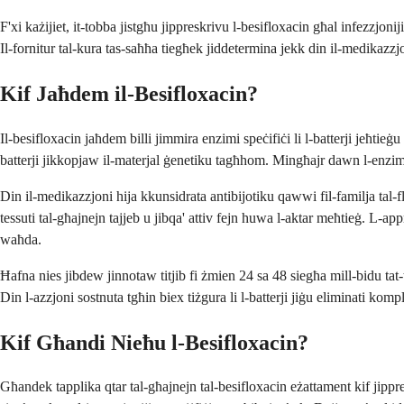
F'xi każijiet, it-tobba jistgħu jippreskrivu l-besifloxacin għal infezzjonij
Il-fornitur tal-kura tas-saħħa tiegħek jiddetermina jekk din il-medikazzjon
Kif Jaħdem il-Besifloxacin?
Il-besifloxacin jaħdem billi jimmira enzimi speċifiċi li l-batterji jeħt
batterji jikkopjaw il-materjal ġenetiku tagħhom. Mingħajr dawn l-enzim
Din il-medikazzjoni hija kkunsidrata antibijotiku qawwi fil-familja tal-fl
tessuti tal-għajnejn tajjeb u jibqa' attiv fejn huwa l-aktar meħtieġ. L-a
waħda.
Ħafna nies jibdew jinnotaw titjib fi żmien 24 sa 48 siegħa mill-bidu tat-
Din l-azzjoni sostnuta tgħin biex tiżgura li l-batterji jiġu eliminati kompl
Kif Għandi Nieħu l-Besifloxacin?
Għandek tapplika qtar tal-għajnejn tal-besifloxacin eżattament kif jippres