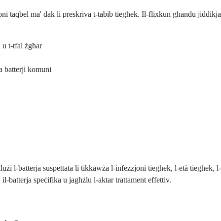
oni taqbel ma' dak li preskriva t-tabib tiegħek. Il-flixkun għandu jiddikj
 u t-tfal żgħar
a batterji komuni
użi l-batterja suspettata li tikkawża l-infezzjoni tiegħek, l-età tiegħek, l-i
l-batterja speċifika u jagħżlu l-aktar trattament effettiv.