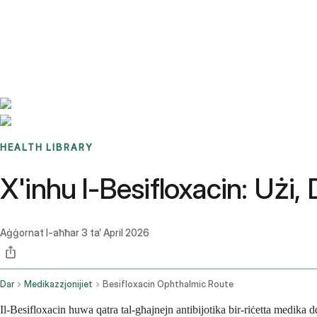
Benchmarks
Stories
FAQ
Sign up / Log in
HEALTH LIBRARY
X'inhu l-Besifloxacin: Użi,
Aġġornat l-aħħar
3 ta’ April 2026
Dar
Medikazzjonijiet
Besifloxacin Ophthalmic Route
Il-Besifloxacin huwa qatra tal-għajnejn antibijotika bir-riċetta medika d