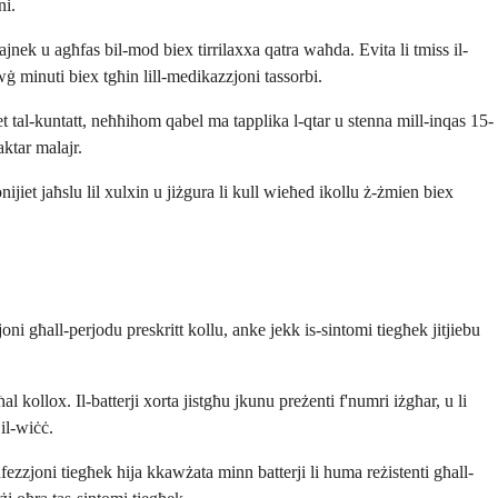
ni.
ħajnek u agħfas bil-mod biex tirrilaxxa qatra waħda. Evita li tmiss il-
 minuti biex tgħin lill-medikazzjoni tassorbi.
t tal-kuntatt, neħħihom qabel ma tapplika l-qtar u stenna mill-inqas 15-
aktar malajr.
jiet jaħslu lil xulxin u jiżgura li kull wieħed ikollu ż-żmien biex
ni għall-perjodu preskritt kollu, anke jekk is-sintomi tiegħek jitjiebu
l kollox. Il-batterji xorta jistgħu jkunu preżenti f'numri iżgħar, u li
 il-wiċċ.
infezzjoni tiegħek hija kkawżata minn batterji li huma reżistenti għall-