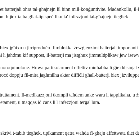
iet batterjali oħra tal-għajnejn lil hinn mill-konġuntivite. Madankollu, il-
i hijiex tajba għat-tip speċifiku ta' infezzjoni tal-għajnejn tiegħek.
ieġu biex jgħixu u jirriproduċu. Jimblokka żewġ enzimi batterjali importa
i li jaħdmu kif suppost, il-batterji ma jistgħux jimmultiplikaw jew ise
uoroquinolone. Huwa partikolarment effettiv minħabba li ġie ddisinjat speċ
pproċċ doppju fil-mira jagħmilha aktar diffiċli għall-batterji biex jiżvil
trattament. Il-medikazzjoni tkompli taħdem anke wara li tapplikaha, u żżom
etament, u tnaqqas iċ-ċans li l-infezzjoni terġa' lura.
krivi t-tabib tiegħek, tipikament qatra waħda fl-għajn affettwata tliet dar