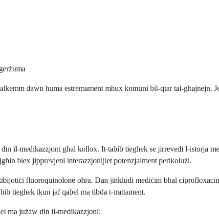
w gerżuma
ri, għalkemm dawn huma estremament mhux komuni bil-qtar tal-għajnejn. Je
 il-medikazzjoni għal kollox. It-tabib tiegħek se jirrevedi l-istorja med
għin biex jipprevjeni interazzjonijiet potenzjalment perikolużi.
ibijotiċi fluoroquinolone oħra. Dan jinkludi mediċini bħal ciprofloxacin
abib tiegħek ikun jaf qabel ma tibda t-trattament.
abel ma jużaw din il-medikazzjoni: