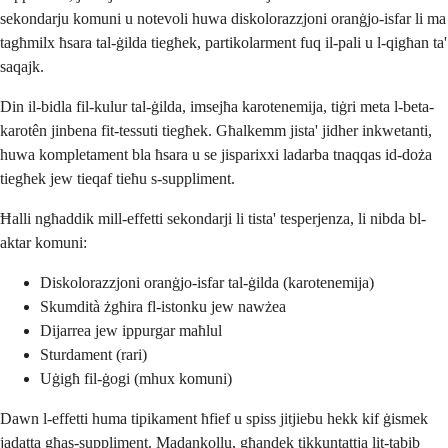
sekondarju komuni u notevoli huwa diskolorazzjoni oranġjo-isfar li ma
tagħmilx ħsara tal-ġilda tiegħek, partikolarment fuq il-pali u l-qigħan ta'
saqajk.
Din il-bidla fil-kulur tal-ġilda, imsejħa karotenemija, tiġri meta l-beta-
karotên jinbena fit-tessuti tiegħek. Għalkemm jista' jidher inkwetanti,
huwa kompletament bla ħsara u se jisparixxi ladarba tnaqqas id-doża
tiegħek jew tieqaf tieħu s-suppliment.
Ħalli ngħaddik mill-effetti sekondarji li tista' tesperjenza, li nibda bl-
aktar komuni:
Diskolorazzjoni oranġjo-isfar tal-ġilda (karotenemija)
Skumdità żgħira fl-istonku jew nawżea
Dijarrea jew ippurgar maħlul
Sturdament (rari)
Uġigħ fil-ġogi (mhux komuni)
Dawn l-effetti huma tipikament ħfief u spiss jitjiebu hekk kif ġismek
jadatta għas-suppliment. Madankollu, għandek tikkuntattja lit-tabib