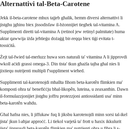
Alternattivi tal-Beta-Carotene
Jekk il-beta-carotene mhux tajjeb għalik, hemm diversi alternattivi li
jistgħu jgħinu biex jissodisfaw il-bżonnijiet tiegħek tal-vitamina A.
Supplimenti diretti tal-vitamina A (retinol jew retinyl palmitate) huma
aktar qawwija iżda jeħtieġu dożaġġ bir-reqqa biex tiġi evitata t-
tossiċità.
Żejt tal-fwied tal-merluzz huwa sors naturali ta' vitamina A li jipprovdi
wkoll aċidi grassi omega-3. Din tista' tkun għażla tajba għal nies li
jixtiequ nutrijenti multipli f'suppliment wieħed.
Supplimenti tal-karotenojdi mħallta fihom beta-karotên flimkien ma'
komposti oħra ta' benefiċċju bħal-likopên, luteina, u zeaxanthin. Dawn
il-formulazzjonijiet jistgħu joffru protezzjoni antiossidanti usa' minn
beta-karotên waħdu.
Għal ħafna nies, li jiffukaw fuq li jiksbu karotenojdi minn sorsi tal-ikel
jista' jkun l-aħjar approċċ. Li tiekol varjetà ta' frott u ħaxix ikkulurit
jista' jipprovdi beta-karotên flimkien ma' nutrijenti oħra u fibra li s-