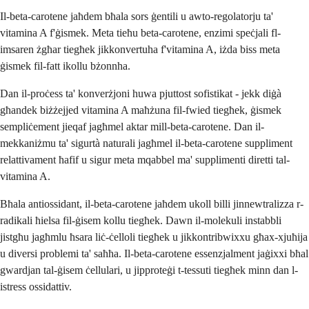
Il-beta-carotene jaħdem bħala sors ġentili u awto-regolatorju ta'
vitamina A f'ġismek. Meta tieħu beta-carotene, enzimi speċjali fl-
imsaren żgħar tiegħek jikkonvertuha f'vitamina A, iżda biss meta
ġismek fil-fatt ikollu bżonnha.
Dan il-proċess ta' konverżjoni huwa pjuttost sofistikat - jekk diġà
għandek biżżejjed vitamina A maħżuna fil-fwied tiegħek, ġismek
sempliċement jieqaf jagħmel aktar mill-beta-carotene. Dan il-
mekkaniżmu ta' sigurtà naturali jagħmel il-beta-carotene suppliment
relattivament ħafif u sigur meta mqabbel ma' supplimenti diretti tal-
vitamina A.
Bħala antiossidant, il-beta-carotene jaħdem ukoll billi jinnewtralizza r-
radikali ħielsa fil-ġisem kollu tiegħek. Dawn il-molekuli instabbli
jistgħu jagħmlu ħsara liċ-ċelloli tiegħek u jikkontribwixxu għax-xjuħija
u diversi problemi ta' saħħa. Il-beta-carotene essenzjalment jaġixxi bħal
gwardjan tal-ġisem ċellulari, u jipproteġi t-tessuti tiegħek minn dan l-
istress ossidattiv.