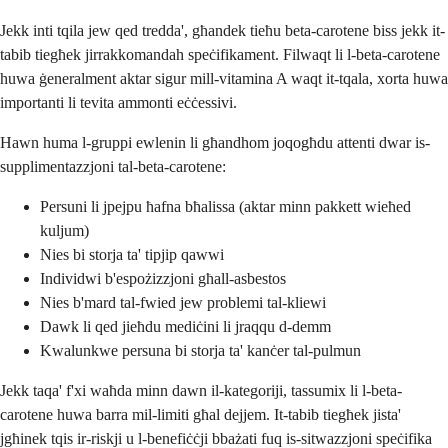
Jekk inti tqila jew qed tredda', għandek tieħu beta-carotene biss jekk it-
tabib tiegħek jirrakkomandah speċifikament. Filwaqt li l-beta-carotene
huwa ġeneralment aktar sigur mill-vitamina A waqt it-tqala, xorta huwa
importanti li tevita ammonti eċċessivi.
Hawn huma l-gruppi ewlenin li għandhom joqogħdu attenti dwar is-
supplimentazzjoni tal-beta-carotene:
Persuni li jpejpu ħafna bħalissa (aktar minn pakkett wieħed
kuljum)
Nies bi storja ta' tipjip qawwi
Individwi b'espożizzjoni għall-asbestos
Nies b'mard tal-fwied jew problemi tal-kliewi
Dawk li qed jieħdu mediċini li jraqqu d-demm
Kwalunkwe persuna bi storja ta' kanċer tal-pulmun
Jekk taqa' f'xi waħda minn dawn il-kategoriji, tassumix li l-beta-
carotene huwa barra mil-limiti għal dejjem. It-tabib tiegħek jista'
jgħinek tqis ir-riskji u l-benefiċċji bbażati fuq is-sitwazzjoni speċifika