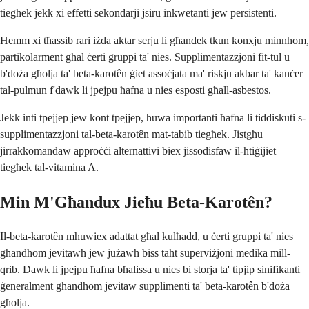
tiegħek jekk xi effetti sekondarji jsiru inkwetanti jew persistenti.
Hemm xi tħassib rari iżda aktar serju li għandek tkun konxju minnhom,
partikolarment għal ċerti gruppi ta' nies. Supplimentazzjoni fit-tul u
b'doża għolja ta' beta-karotên ġiet assoċjata ma' riskju akbar ta' kanċer
tal-pulmun f'dawk li jpejpu ħafna u nies esposti għall-asbestos.
Jekk inti tpejjep jew kont tpejjep, huwa importanti ħafna li tiddiskuti s-
supplimentazzjoni tal-beta-karotên mat-tabib tiegħek. Jistgħu
jirrakkomandaw approċċi alternattivi biex jissodisfaw il-ħtiġijiet
tiegħek tal-vitamina A.
Min M'Għandux Jieħu Beta-Karotên?
Il-beta-karotên mhuwiex adattat għal kulħadd, u ċerti gruppi ta' nies
għandhom jevitawh jew jużawh biss taħt superviżjoni medika mill-
qrib. Dawk li jpejpu ħafna bħalissa u nies bi storja ta' tipjip sinifikanti
ġeneralment għandhom jevitaw supplimenti ta' beta-karotên b'doża
għolja.