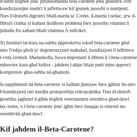
It-tabib tiegħek jista' jirrakkomanda beta-carotene jekk għandek ċerti
kundizzjonijiet mediċi li jaffettwaw kif ġismek jassorbi n-nutrijenti.
Nies b'disturbi diġestivi bħall-marda ta' Crohn, il-marda coeliac, jew il-
fibrożi ċistika xi kultant ikollhom problemi biex jassorbu vitamini li
jinħallu fix-xaħam bħall-vitamina A mill-ikel.
Xi fornituri tal-kura tas-saħħa jippreskrivu wkoll beta-carotene għal
nies f'riskju għoli ta' deġenerazzjoni makulari, kundizzjoni li taffettwa
l-vista ċentrali. Madankollu, huwa importanti li tifhem li l-beta-carotene
mhuwiex kura għal kollox - jaħdem l-aħjar bħala parti minn approċċ
komprensiv għas-saħħa tal-għajnejn.
Is-supplimenti tal-beta-carotene xi kultant jintużaw biex jgħinu lin-nies
b'kundizzjoni rari msejħa protoporfirja eritropojetika. Dan id-disturb
ġenetiku jagħmel il-ġilda tiegħek estremament sensittiva għad-dawl
tax-xemx, u l-beta-carotene jista' jgħin biex inaqqas is-sintomi tas-
sensittività għad-dawl.
Kif jaħdem il-Beta-Carotene?