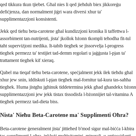
qed tikkura tkun tjiebet. Għal nies li qed jieħduh biex jikkoreġu
defiċjenza, dan normalment jiġri wara diversi xhur ta'
supplimentazzjoni konsistenti.
Jekk qed tieħu beta-carotene għal kundizzjoni kronika li taffettwa l-
assorbiment tan-nutrijenti, jista' jkollok bżonn tkompli teħodha fit-tul
taħt superviżjoni medika. It-tabib tiegħek se jissorvelja l-progress
tiegħek permezz ta' testijiet tad-demm regolari u jaġġusta l-pjan ta'
trattament tiegħek kif xieraq.
Qabel ma tieqaf tieħu beta-carotene, speċjalment jekk ilek tieħdu għal
xhur jew snin, iddiskuti l-pjan tiegħek mal-fornitur tal-kura tas-saħħa
tiegħek. Huma jistgħu jgħinuk tiddetermina jekk għad għandekx bżonn
supplimentazzjoni jew jekk tistax tissodisfa l-bżonnijiet tal-vitamina A
tiegħek permezz tad-dieta biss.
Nista' Nieħu Beta-Carotene ma' Supplimenti Oħra?
Beta-carotene ġeneralment jista' jittieħed b'mod sigur mal-biċċa l-kbira
tas-supplimenti l-oħra, inklużi multivitamini, minerali, u antiossidanti