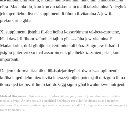
oħra. Madankollu, kun konxju tal-konsum totali tal-vitamina A tiegħek
jekk qed tieħu diversi supplimenti li fihom il-vitamina A jew il-
prekursuri tagħha.
Xi supplimenti jistgħu fil-fatt itejbu l-assorbiment tal-beta-carotene,
bħal dawk li fihom xaħmijiet tajbin għas-saħħa jew vitamina E.
Madankollu, dożi għoljin ta' ċerti minerali bħaż-żingu jew il-ħadid
jistgħu jinterferixxu mal-assorbiment, għalhekk iż-żmien jista' jkun
importanti.
Dejjem informa lit-tabib u lill-ispiżjar tiegħek dwar is-supplimenti
kollha li qed tieħu biex tevita interazzjonijiet potenzjali u tiżgura li ma
tkunx qed taqbeż il-limiti tad-dożaġġ siguri għal kwalunkwe nutrijent.
Medical Disclaimer:
This article is for informational purposes only and does not constitute
medical advice. Always consult a qualified healthcare provider for diagnosis and treatment
decisions. If you are experiencing a medical emergency, call 911 or go to the nearest emergency
room immediately.