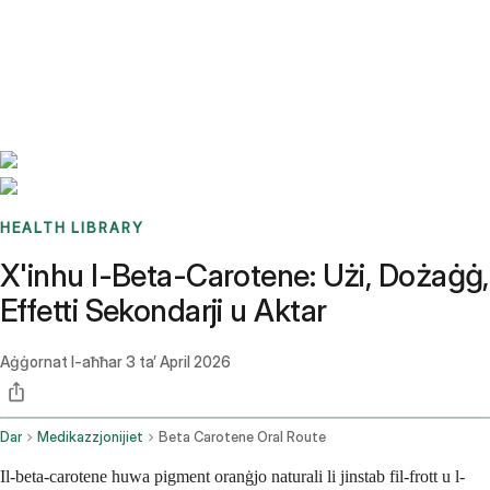
Benchmarks
Stories
FAQ
Sign up / Log in
HEALTH LIBRARY
X'inhu l-Beta-Carotene: Użi, Dożaġġ,
Effetti Sekondarji u Aktar
Aġġornat l-aħħar
3 ta’ April 2026
Dar
Medikazzjonijiet
Beta Carotene Oral Route
Il-beta-carotene huwa pigment oranġjo naturali li jinstab fil-frott u l-