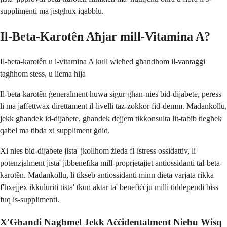
supplimenti ma jistgħux iqabblu.
Il-Beta-Karotên Aħjar mill-Vitamina A?
Il-beta-karotên u l-vitamina A kull wieħed għandhom il-vantaġġi
tagħhom stess, u liema hija
Il-beta-karotên ġeneralment huwa sigur għan-nies bid-dijabete, peress
li ma jaffettwax direttament il-livelli taz-zokkor fid-demm. Madankollu,
jekk għandek id-dijabete, għandek dejjem tikkonsulta lit-tabib tiegħek
qabel ma tibda xi suppliment ġdid.
Xi nies bid-dijabete jista' jkollhom żieda fl-istress ossidattiv, li
potenzjalment jista' jibbenefika mill-proprjetajiet antiossidanti tal-beta-
karotên. Madankollu, li tikseb antiossidanti minn dieta varjata rikka
f'ħxejjex ikkuluriti tista' tkun aktar ta' benefiċċju milli tiddependi biss
fuq is-supplimenti.
X'Għandi Nagħmel Jekk Aċċidentalment Nieħu Wisq