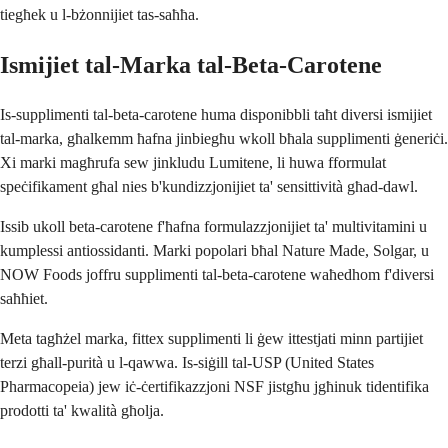
tiegħek u l-bżonnijiet tas-saħħa.
Ismijiet tal-Marka tal-Beta-Carotene
Is-supplimenti tal-beta-carotene huma disponibbli taħt diversi ismijiet
tal-marka, għalkemm ħafna jinbiegħu wkoll bħala supplimenti ġeneriċi.
Xi marki magħrufa sew jinkludu Lumitene, li huwa fformulat
speċifikament għal nies b'kundizzjonijiet ta' sensittività għad-dawl.
Issib ukoll beta-carotene f'ħafna formulazzjonijiet ta' multivitamini u
kumplessi antiossidanti. Marki popolari bħal Nature Made, Solgar, u
NOW Foods joffru supplimenti tal-beta-carotene waħedhom f'diversi
saħħiet.
Meta tagħżel marka, fittex supplimenti li ġew ittestjati minn partijiet
terzi għall-purità u l-qawwa. Is-siġill tal-USP (United States
Pharmacopeia) jew iċ-ċertifikazzjoni NSF jistgħu jgħinuk tidentifika
prodotti ta' kwalità għolja.