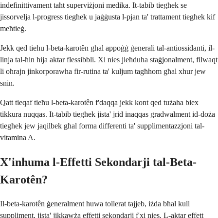
indefinittivament taħt superviżjoni medika. It-tabib tiegħek se
jissorvelja l-progress tiegħek u jaġġusta l-pjan ta' trattament tiegħek kif
meħtieġ.
Jekk qed tieħu l-beta-karotên għal appoġġ ġenerali tal-antiossidanti, il-
linja tal-ħin hija aktar flessibbli. Xi nies jieħduha staġjonalment, filwaqt
li oħrajn jinkorporawha fir-rutina ta' kuljum tagħhom għal xhur jew
snin.
Qatt tieqaf tieħu l-beta-karotên f'daqqa jekk kont qed tużaha biex
tikkura nuqqas. It-tabib tiegħek jista' jrid inaqqas gradwalment id-doża
tiegħek jew jaqilbek għal forma differenti ta' supplimentazzjoni tal-
vitamina A.
X'inhuma l-Effetti Sekondarji tal-Beta-
Karotên?
Il-beta-karotên ġeneralment huwa tollerat tajjeb, iżda bħal kull
suppliment, jista' jikkawża effetti sekondarji f'xi nies. L-aktar effett