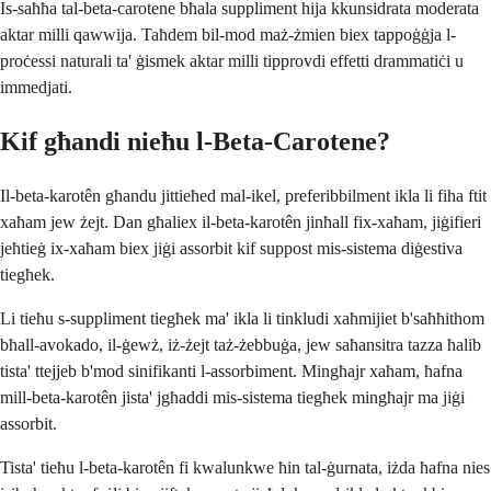
Is-saħħa tal-beta-carotene bħala suppliment hija kkunsidrata moderata
aktar milli qawwija. Taħdem bil-mod maż-żmien biex tappoġġja l-
proċessi naturali ta' ġismek aktar milli tipprovdi effetti drammatiċi u
immedjati.
Kif għandi nieħu l-Beta-Carotene?
Il-beta-karotên għandu jittieħed mal-ikel, preferibbilment ikla li fiha ftit
xaħam jew żejt. Dan għaliex il-beta-karotên jinħall fix-xaħam, jiġifieri
jeħtieġ ix-xaħam biex jiġi assorbit kif suppost mis-sistema diġestiva
tiegħek.
Li tieħu s-suppliment tiegħek ma' ikla li tinkludi xaħmijiet b'saħħithom
bħall-avokado, il-ġewż, iż-żejt taż-żebbuġa, jew saħansitra tazza ħalib
tista' ttejjeb b'mod sinifikanti l-assorbiment. Mingħajr xaħam, ħafna
mill-beta-karotên jista' jgħaddi mis-sistema tiegħek mingħajr ma jiġi
assorbit.
Tista' tieħu l-beta-karotên fi kwalunkwe ħin tal-ġurnata, iżda ħafna nies