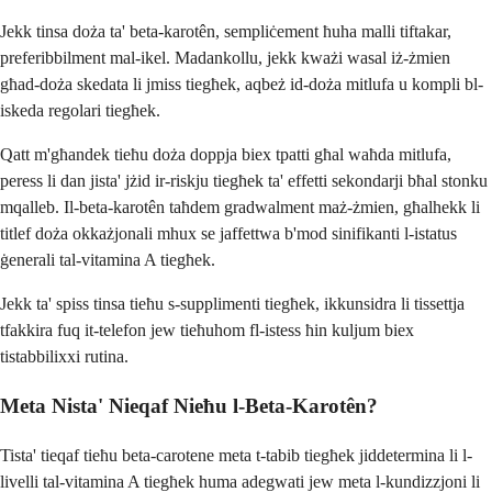
Jekk tinsa doża ta' beta-karotên, sempliċement ħuha malli tiftakar,
preferibbilment mal-ikel. Madankollu, jekk kważi wasal iż-żmien
għad-doża skedata li jmiss tiegħek, aqbeż id-doża mitlufa u kompli bl-
iskeda regolari tiegħek.
Qatt m'għandek tieħu doża doppja biex tpatti għal waħda mitlufa,
peress li dan jista' jżid ir-riskju tiegħek ta' effetti sekondarji bħal stonku
mqalleb. Il-beta-karotên taħdem gradwalment maż-żmien, għalhekk li
titlef doża okkażjonali mhux se jaffettwa b'mod sinifikanti l-istatus
ġenerali tal-vitamina A tiegħek.
Jekk ta' spiss tinsa tieħu s-supplimenti tiegħek, ikkunsidra li tissettja
tfakkira fuq it-telefon jew tieħuhom fl-istess ħin kuljum biex
tistabbilixxi rutina.
Meta Nista' Nieqaf Nieħu l-Beta-Karotên?
Tista' tieqaf tieħu beta-carotene meta t-tabib tiegħek jiddetermina li l-
livelli tal-vitamina A tiegħek huma adegwati jew meta l-kundizzjoni li