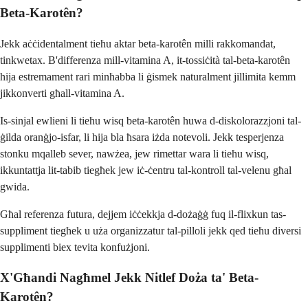
Beta-Karotên?
Jekk aċċidentalment tieħu aktar beta-karotên milli rakkomandat,
tinkwetax. B'differenza mill-vitamina A, it-tossiċità tal-beta-karotên
hija estremament rari minħabba li ġismek naturalment jillimita kemm
jikkonverti għall-vitamina A.
Is-sinjal ewlieni li tieħu wisq beta-karotên huwa d-diskolorazzjoni tal-
ġilda oranġjo-isfar, li hija bla ħsara iżda notevoli. Jekk tesperjenza
stonku mqalleb sever, nawżea, jew rimettar wara li tieħu wisq,
ikkuntattja lit-tabib tiegħek jew iċ-ċentru tal-kontroll tal-velenu għal
gwida.
Għal referenza futura, dejjem iċċekkja d-dożaġġ fuq il-flixkun tas-
suppliment tiegħek u uża organizzatur tal-pilloli jekk qed tieħu diversi
supplimenti biex tevita konfużjoni.
X'Għandi Nagħmel Jekk Nitlef Doża ta' Beta-
Karotên?