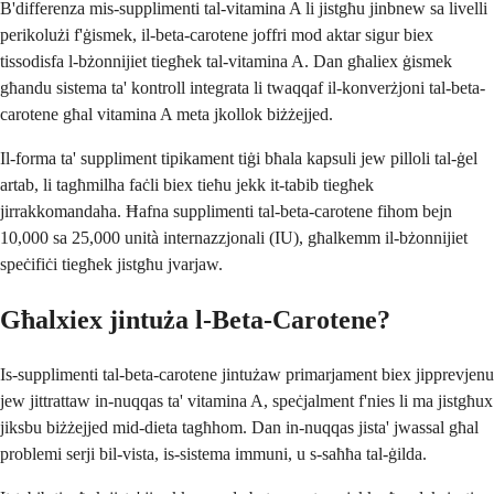
B'differenza mis-supplimenti tal-vitamina A li jistgħu jinbnew sa livelli
perikolużi f'ġismek, il-beta-carotene joffri mod aktar sigur biex
tissodisfa l-bżonnijiet tiegħek tal-vitamina A. Dan għaliex ġismek
għandu sistema ta' kontroll integrata li twaqqaf il-konverżjoni tal-beta-
carotene għal vitamina A meta jkollok biżżejjed.
Il-forma ta' suppliment tipikament tiġi bħala kapsuli jew pilloli tal-ġel
artab, li tagħmilha faċli biex tieħu jekk it-tabib tiegħek
jirrakkomandaha. Ħafna supplimenti tal-beta-carotene fihom bejn
10,000 sa 25,000 unità internazzjonali (IU), għalkemm il-bżonnijiet
speċifiċi tiegħek jistgħu jvarjaw.
Għalxiex jintuża l-Beta-Carotene?
Is-supplimenti tal-beta-carotene jintużaw primarjament biex jipprevjenu
jew jittrattaw in-nuqqas ta' vitamina A, speċjalment f'nies li ma jistgħux
jiksbu biżżejjed mid-dieta tagħhom. Dan in-nuqqas jista' jwassal għal
problemi serji bil-vista, is-sistema immuni, u s-saħħa tal-ġilda.