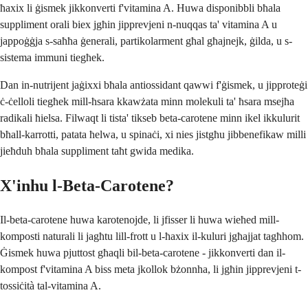
ħaxix li ġismek jikkonverti f'vitamina A. Huwa disponibbli bħala
suppliment orali biex jgħin jipprevjeni n-nuqqas ta' vitamina A u
jappoġġja s-saħħa ġenerali, partikolarment għal għajnejk, ġilda, u s-
sistema immuni tiegħek.
Dan in-nutrijent jaġixxi bħala antiossidant qawwi f'ġismek, u jipproteġi
ċ-ċelloli tiegħek mill-ħsara kkawżata minn molekuli ta' ħsara msejħa
radikali ħielsa. Filwaqt li tista' tikseb beta-carotene minn ikel ikkulurit
bħall-karrotti, patata ħelwa, u spinaċi, xi nies jistgħu jibbenefikaw milli
jieħduh bħala suppliment taħt gwida medika.
X'inhu l-Beta-Carotene?
Il-beta-carotene huwa karotenojde, li jfisser li huwa wieħed mill-
komposti naturali li jagħtu lill-frott u l-ħaxix il-kuluri jgħajjat tagħhom.
Ġismek huwa pjuttost għaqli bil-beta-carotene - jikkonverti dan il-
kompost f'vitamina A biss meta jkollok bżonnha, li jgħin jipprevjeni t-
tossiċità tal-vitamina A.