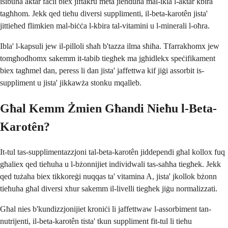
isibuha aktar faċli biex jiftakru meta jieħduha mal-ikla l-aktar kbira
tagħhom. Jekk qed tieħu diversi supplimenti, il-beta-karotên jista'
jittieħed flimkien mal-biċċa l-kbira tal-vitamini u l-minerali l-oħra.
Ibla' l-kapsuli jew il-pilloli sħaħ b'tazza ilma sħiħa. Tfarrakhomx jew
tomgħodhomx sakemm it-tabib tiegħek ma jgħidlekx speċifikament
biex tagħmel dan, peress li dan jista' jaffettwa kif jiġi assorbit is-
suppliment u jista' jikkawża stonku mqalleb.
Għal Kemm Żmien Għandi Nieħu l-Beta-
Karotên?
It-tul tas-supplimentazzjoni tal-beta-karotên jiddependi għal kollox fuq
għaliex qed tieħuha u l-bżonnijiet individwali tas-saħħa tiegħek. Jekk
qed tużaha biex tikkoreġi nuqqas ta' vitamina A, jista' jkollok bżonn
tieħuha għal diversi xhur sakemm il-livelli tiegħek jiġu normalizzati.
Għal nies b'kundizzjonijiet kroniċi li jaffettwaw l-assorbiment tan-
nutrijenti, il-beta-karotên tista' tkun suppliment fit-tul li tieħu